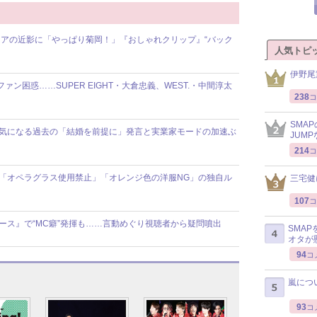
アの近影に「やっぱり菊岡！」『おしゃれクリップ』“バック
人気トピ
伊野尾
ファン困惑……SUPER EIGHT・大倉忠義、WEST.・中間淳太
238
コ
SMA
報道で気になる過去の「結婚を前提に」発言と実業家モードの加速ぶ
JUM
214
コ
舞台で「オペラグラス使用禁止」「オレンジ色の洋服NG」の独自ル
三宅健
107
コ
ニュース』で“MC癖”発揮も……言動めぐり視聴者から疑問噴出
SMA
オタが
94
コ
嵐につ
93
コ