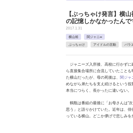
【ぶっちゃけ発言】横山
の記憶しかなかったんで
2017.1.31
横山裕
関ジャニ∞
ぶっちゃけ
アイドルの言動
バラ
ジャニーズ入所後、高校に行かずに
ら直接集合場所に合流していたことも
た横山だったが、母の死後は、
関ジャ
めながら弟たちを支え続けるという役
本当につらく、長かったに違いない。
鶴瓶は番組の最後に「お母さんは“次
思う」と語りかけていた。近年は、俳
っている横山。どこか儚げで悲しみを