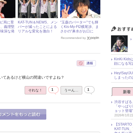
レビ局に育
KAT-TUN＆NEWS、メン
“玉森のバーター”でも輝
」、義理堅
バーが減ったことによる
くKis-My-Ft2横尾渉、ま
意味深な発
リアルな変化を激白！
さかの“鼻水がお口に
IN”！
Recommended by
KinKi K
顔になる写
Hey!Sa
いてあるけど横山の間違いですよね？
しまったの
1
1
それな！
うーん…
新着
渋谷すばる
「やっぱり
ョット登場
2026年3月2
【START
KAT-TU