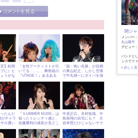
関ジャ
メンバー
丸山隆平
デビュー：2
バンドと
ンスでフ
発言】松岡
「女性アーティストが引
「脱・怖い先輩」が目標
詳しく見
ープに）ヒ
いてる……」、舞祭組の
の東山紀之、しかし空港
しょうがな
『UTAGE！』あるある
で中丸雄一にボイパを強
いようにす
要？
だったんだ
『ＳUMMER NUDE』は
中居正広、木村拓哉、中
健がチャラ
狙ったトレンディ感と、
島裕翔の自宅にも？ Jr.
日サロ通い
佐藤勝利の成長が見どこ
岩本照だけじゃないヤラ
ろ!?
カシ被害