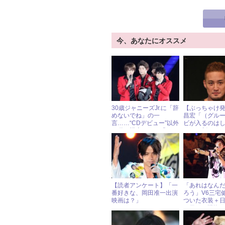
今、あなたにオススメ
30歳ジャニーズJr.に「辞
【ぶっちゃけ
めないでね」の一
昌宏「（グル
言……“CDデビュー”以外
ビが入るのは
の道を模索する、「ふぉ
いから割れな
～ゆ～」という4人組
る」
【読者アンケート】「一
「あれはなん
番好きな、岡田准一出演
ろう」V6三宅
映画は？」
ついた衣装＋
の日々を懺悔