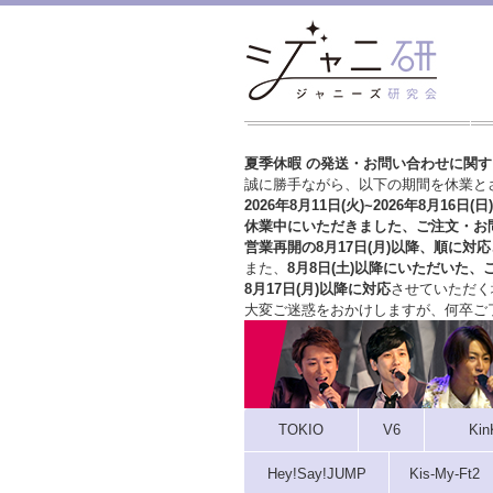
夏季休暇 の発送・お問い合わせに関
誠に勝手ながら、以下の期間を休業と
2026年8月11日(火)~2026年8月16日(日)
休業中にいただきました、ご注文・お
営業再開の8月17日(月)以降、順に対応
また、
8月8日(土)以降にいただいた、
8月17日(月)以降に対応
させていただく
大変ご迷惑をおかけしますが、
何卒ご
TOKIO
V6
Kin
Hey!Say!JUMP
Kis-My-Ft2