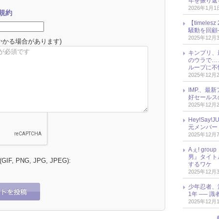
年を振り返
2026年1月1
規約
【timel
騒動を回顧
2025年12月
かかる場合があります)
キンプリ、
のウラで…
ループに不
2025年12月
IMP.、最
好セールス
2025年12月
Hey!Sa
元メンバー
2025年12月
Aぇ! gr
男』タイト
 (GIF, PNG, JPG, JPEG):
するワケ
2025年12月
少年忍者、
1年 ── 
2025年12月