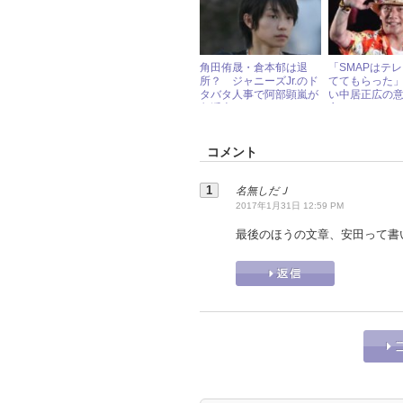
角田侑晟・倉本郁は退
「SMAPはテ
所？ ジャニーズJr.のド
ててもらった
タバタ人事で阿部顕嵐が
い中居正広の
急浮上
言
コメント
名無しだＪ
2017年1月31日 12:59 PM
最後のほうの文章、安田って書