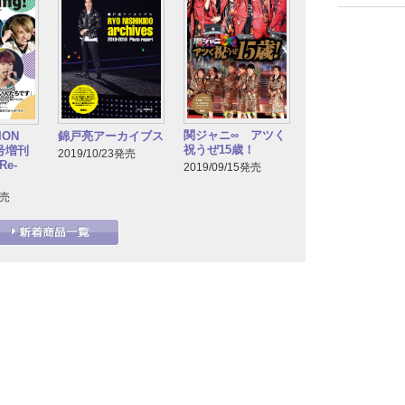
関ジャニ∞ アツく
TION
錦戸亮アーカイブス
祝うぜ15歳！
月号増刊
2019/10/23発売
e-
2019/09/15発売
発売