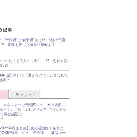
“ドヤ顔嵐”に“女装嵐”まで!? 6枚の写真
で、進化を遂げた嵐を目撃せよ！
idsはいつだって“2人の世界”……!? 思わず笑
真5選
y!JUMP山田涼介に「痩せろブス」と言われて
は誰？
ランキング
、マネジャーで元関西ジュニアの近影に
菊岡！」『おしゃれクリップ』“バックシ
”で再び話題に
2日
O 2025年総まとめ】嵐の活動終了発表に
N、TOKIO解散、ジュニア再編……波乱の一