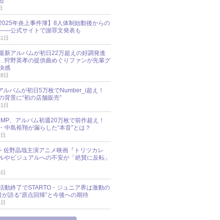
る
日
esz 2025年炎上事件簿】8人体制始動後からの
――公式サイトで謝罪文発表も
31日
最新アルバムが初日22万超えの好調発進
…狩野英孝の提供曲めぐりファンが先輩グ
快感
28日
新アルバムが初日5万枚でNumber_i超え！
の背景に“初の店舗販売”
21日
y!JUMP、アルバム初週20万枚で前作超え！
・中島裕翔が漏らした“本音”とは？
7日
oup・佐野晶哉主演アニメ映画『トリツカレ
ルやビジュアルへの不安が「絶賛に反転」
3日
活動終了でSTARTO・ジュニア界は激動の
識者が語る“原点回帰”と今後への期待
1日