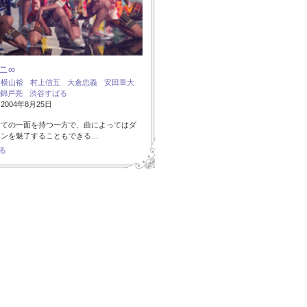
ニ∞
：
横山裕
村上信五
大倉忠義
安田章大
錦戸亮
渋谷すばる
004年8月25日
しての一面を持つ一方で、曲によってはダ
ァンを魅了することもできる…
る