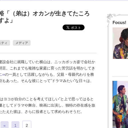
裕「（弟は）オカンが生きてたころ
すよ」
Focus!
エティ
メディア
建設会社に就職していた横山は、ニッカポッカ姿で会社か
明言。これまでも複雑な家庭に育った苦労話を明かしてき
ニ∞
の一員として活躍しながらも、父親・母親代わりを務
割もあった。そんな彼にとって“ドラマみたい”な日々は、
はヨコが自分のことを考えてほしい”と上で思ってはると
優としてドラマや舞台、映画に出演し、独特の存在感を放
たたえた彼は、さらに役者として求められそうだ。
«
1
2