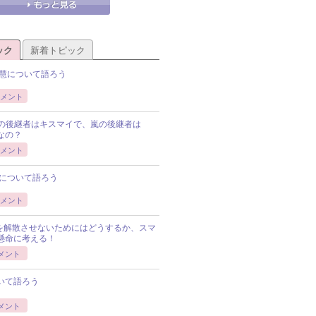
ック
新着トピック
慧について語ろう
メント
Pの後継者はキスマイで、嵐の後継者は
Pなの？
メント
について語ろう
メント
Pを解散させないためにはどうするか、スマ
懸命に考える！
メント
いて語ろう
メント