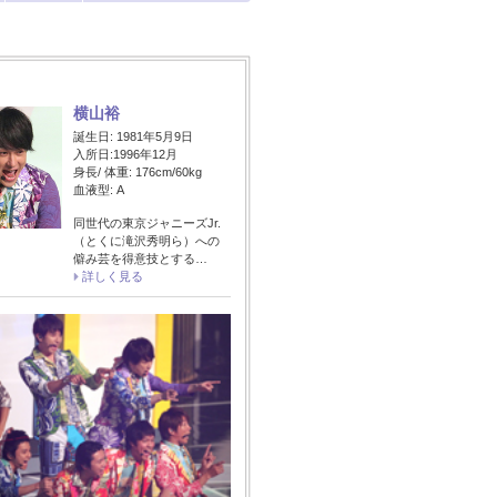
横山裕
誕生日: 1981年5月9日
入所日:1996年12月
身長/ 体重: 176cm/60kg
血液型: A
同世代の東京ジャニーズJr.
（とくに滝沢秀明ら）への
僻み芸を得意技とする…
詳しく見る