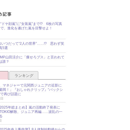
“ドヤ顔嵐”に“女装嵐”まで!? 6枚の写真
で、進化を遂げた嵐を目撃せよ！
idsはいつだって“2人の世界”……!? 思わず笑
真5選
y!JUMP山田涼介に「痩せろブス」と言われて
は誰？
ランキング
、マネジャーで元関西ジュニアの近影に
菊岡！」『おしゃれクリップ』“バックシ
”で再び話題に
2日
O 2025年総まとめ】嵐の活動終了発表に
N、TOKIO解散、ジュニア再編……波乱の一
る
日
esz 2025年炎上事件簿】8人体制始動後からの