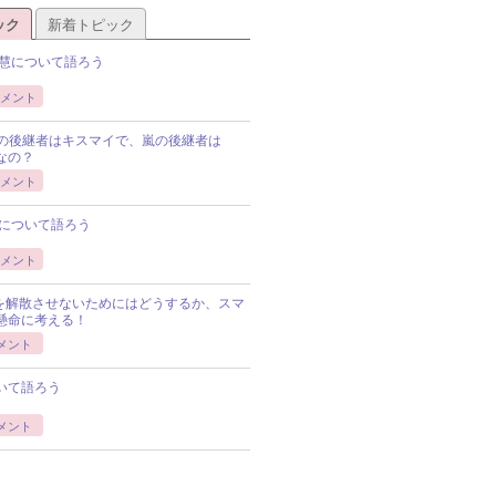
ック
新着トピック
慧について語ろう
メント
Pの後継者はキスマイで、嵐の後継者は
Pなの？
メント
について語ろう
メント
Pを解散させないためにはどうするか、スマ
懸命に考える！
メント
いて語ろう
メント