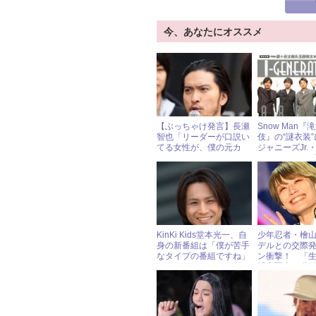
今、あなたにオススメ
【ぶっちゃけ発言】長瀬
Snow Man『
智也「リーダーが口説い
伎』の“謎衣装
てる女性が、僕の元カ
ジャニーズJr.
ノ……」
の“ヤンチャ”
ジャニーズ“気
真
KinKi Kids堂本光一、自
少年忍者・檜
身の新番組は「僕が苦手
デルとの交際
なタイプの番組ですね」
ン衝撃！ 「
親密写真＆動
手とは？ « ジ
究会