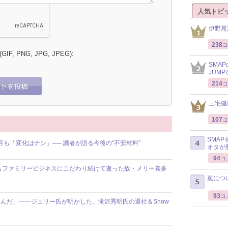
人気トピ
伊野尾
238
コ
 (GIF, PNG, JPG, JPEG):
SMA
JUM
214
コ
三宅健
107
コ
SMA
月も「変化はナシ」── 識者が語る今後の“不安材料”
オタが
94
コ
もファミリービジネスにこだわり続けて逝った故・メリー喜多
嵐につ
93
コ
んだ」――ジュリー氏が明かした、滝沢秀明氏の退社＆Snow