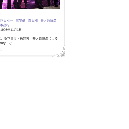
：
岡田准一
三宅健
森田剛
井ノ原快彦
本昌行
995年11月1日
に、坂本昌行・長野博・井ノ原快彦による
ntury」と…
る