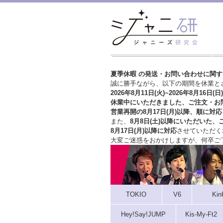
夏季休暇 の発送・お問い合わせに関
誠に勝手ながら、以下の期間を休業と
2026年8月11日(火)~2026年8月16日(日)
休業中にいただきました、ご注文・お
営業再開の8月17日(月)以降、順に対応
また、
8月8日(土)以降にいただいた、
8月17日(月)以降に対応
させていただく
大変ご迷惑をおかけしますが、
何卒ご
TOKIO
V6
Kin
Hey!Say!JUMP
Kis-My-Ft2