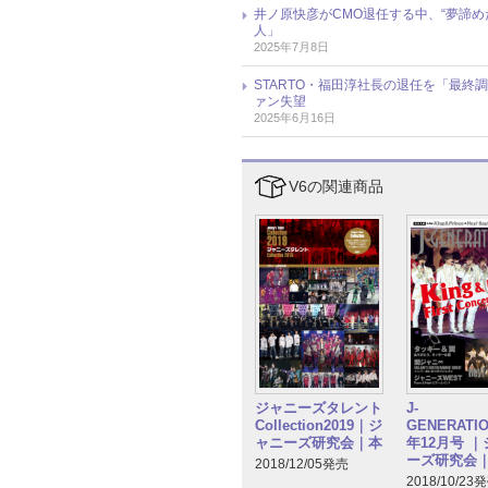
井ノ原快彦がCMO退任する中、“夢諦めた
人」
2025年7月8日
STARTO・福田淳社長の退任を「最
ァン失望
2025年6月16日
V6の関連商品
ジャニーズタレント
J-
Collection2019｜ジ
GENERATIO
ャニーズ研究会｜本
年12月号 
ーズ研究会
2018/12/05発売
2018/10/23