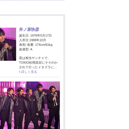
井ノ原快彦
誕生日: 1976年5月17日
入所日:1988年10月
身長/ 体重: 174cm/61kg
血液型: A
昔は相当ヤンチャで、
TOKIO松岡昌宏にそそのか
されて行ったイタズラに…
詳しく見る