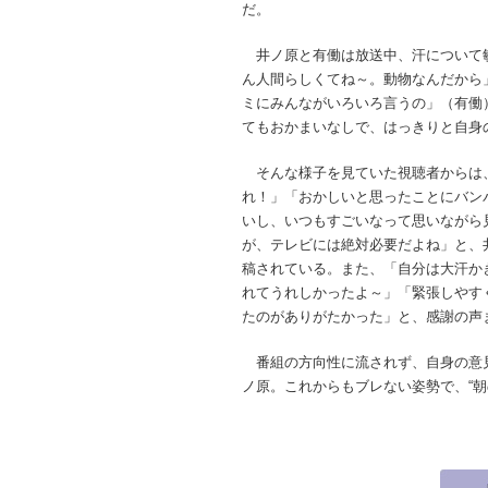
だ。
井ノ原と有働は放送中、汗について
ん人間らしくてね～。動物なんだから
ミにみんながいろいろ言うの」（有働
てもおかまいなしで、はっきりと自身
そんな様子を見ていた視聴者からは
れ！」「おかしいと思ったことにバン
いし、いつもすごいなって思いながら
が、テレビには絶対必要だよね」と、
稿されている。また、「自分は大汗か
れてうれしかったよ～」「緊張しやす
たのがありがたかった」と、感謝の声
番組の方向性に流されず、自身の意
ノ原。これからもブレない姿勢で、“朝