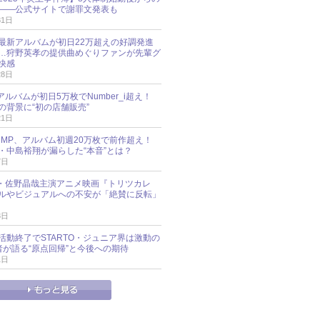
――公式サイトで謝罪文発表も
31日
最新アルバムが初日22万超えの好調発進
…狩野英孝の提供曲めぐりファンが先輩グ
快感
28日
新アルバムが初日5万枚でNumber_i超え！
の背景に“初の店舗販売”
21日
y!JUMP、アルバム初週20万枚で前作超え！
・中島裕翔が漏らした“本音”とは？
7日
oup・佐野晶哉主演アニメ映画『トリツカレ
ルやビジュアルへの不安が「絶賛に反転」
3日
活動終了でSTARTO・ジュニア界は激動の
識者が語る“原点回帰”と今後への期待
1日