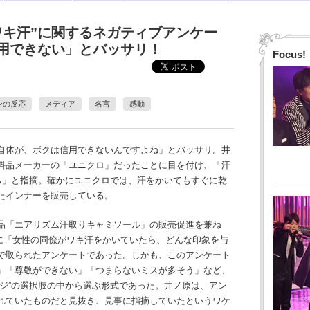
ワキ汗”に関するネガティブアンケー
用できない」とバッサリ！
Focus!
ンの反応
メディア
名言
感動
自体が、ボクは信用できないんですよね」とバッサリ。井
料品メーカーの「ユニクロ」だったことに目を付け、「汗
ら」と指摘。確かにユニクロでは、汗をかいてもすぐに乾
たインナーを販売している。
品「エアリズム汗取りキャミソール」の販売促進を兼ね
対象に「女性の同僚がワキ汗をかいていたら、どんな印象を与
で取られたアンケートであった。しかも、このアンケート
」「尊敬ができない」「つまらないミスが多そう」など、
ージ”の選択肢の中から選ぶ形式であった。井ノ原は、アン
れていたものだと見抜き、見事に指摘していたというワケ