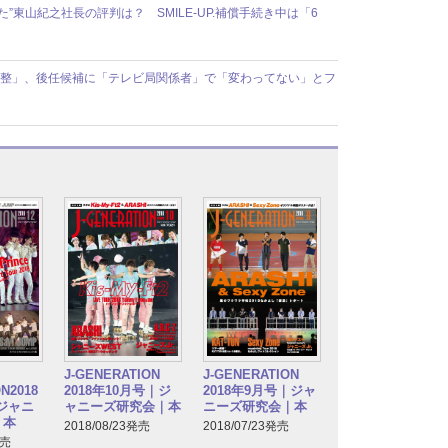
”東山紀之社長の評判は？ SMILE-UP.補償手続き中は「6
終調整」、後任候補に「テレビ局関係者」で「変わってない」とフ
J-GENERATION
J-GENERATION
N2018
2018年10月号｜ジ
2018年9月号｜ジャ
｜ジャニ
ャニーズ研究会｜本
ニーズ研究会｜本
｜本
2018/08/23発売
2018/07/23発売
発売