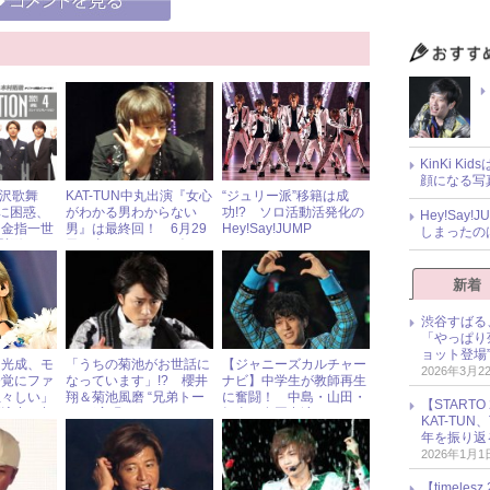
KinKi K
顔になる写
滝沢歌舞
KAT-TUN中丸出演『女心
“ジュリー派”移籍は成
”に困惑、
がわかる男わからない
功!? ソロ活動活発化の
Hey!Sa
・金指一世
男』は最終回！ 6月29
Hey!Say!JUMP
しまったの
な髪形！
日（金）ジャニーズアイ
になる”写
ドル出演情報
新着
渋谷すばる
「やっぱり
ョット登場
山光成、モ
「うちの菊池がお世話に
【ジャニーズカルチャー
2026年3月2
発覚にファ
なっています」!? 櫻井
ナビ】中学生が教師再生
生々しい」
翔＆菊池風磨 “兄弟トー
に奮闘！ 中島・山田・
【START
画流出の相
ク”が実現
知念・有岡出演 ドラマ
KAT-TU
ャニーズ研
『スクラップ・ティーチ
年を振り返
ャー』
2026年1月1
【timel