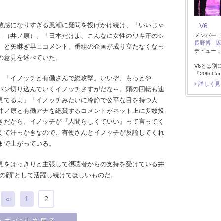
敏感になりすぎる風潮に疑問を投げかけ続け、「いいじゃ
V6
」（井ノ原）、「日本だけよ、こんなに女性のワキ汗のシ
メンバー
長野博
坂
）と矢継ぎ早にコメント。番組の企画が成り立たなくなっ
デビュー：1
の意見を述べていた。
V6とは別
「20th Ce
、「イノッチと有働さんで総攻撃。いいぞ、もっとや
詳しく見
バン切り込んでいくイノッチさすがだな～。頭の回転も速
見てるよ」「イノッチみたいに冷静で公平な目を持つ人
井ノ原と有働アナを絶賛するコメントがネット上に多数投
きだから、イノッチが『人間らしくていい』って言ってく
くて汗っかきなので、有働さんとイノッチが反論してくれ
まで上がっている。
見をはっきりと主張して視聴者からの支持を受けている井
の顔”として活躍し続けてほしいものだ。
«
1
2