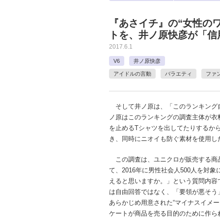
『あさイチ』の“女性の
トを、井ノ原快彦が「信
2017.6.1
V6
井ノ原快彦
アイドルの言動
バラエティ
ファ
そして井ノ原は、「このランキング
ノ原はこのランキングの調査主体が衣
を止めるTシャツを出してたりするか
き、同時にニオイも防ぐ素材を使用し
この調査は、ユニクロが販売する商
て、2016年に男性社会人500人を
えると思いますか。」という質問内容
は自由回答ではなく、「要領が悪そう
あらかじめ用意された“マイナスイメ
ケートが商品を売る目的のために作ら