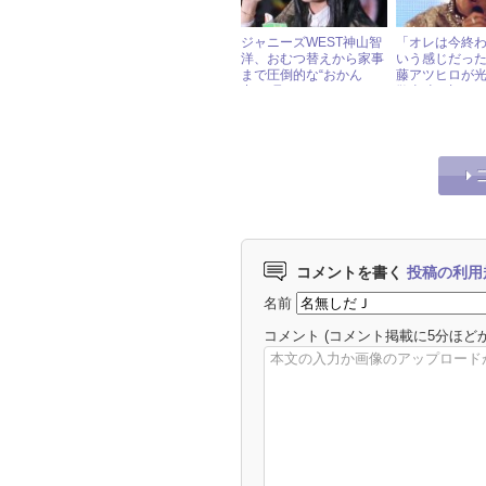
ジャニーズWEST神山智
「オレは今終
洋、おむつ替えから家事
いう感じだっ
まで圧倒的な“おかん
藤アツヒロが光G
力”を見せつける！
散当時の切な
かす
コメントを書く
投稿の利用
名前
コメント
(コメント掲載に5分ほど