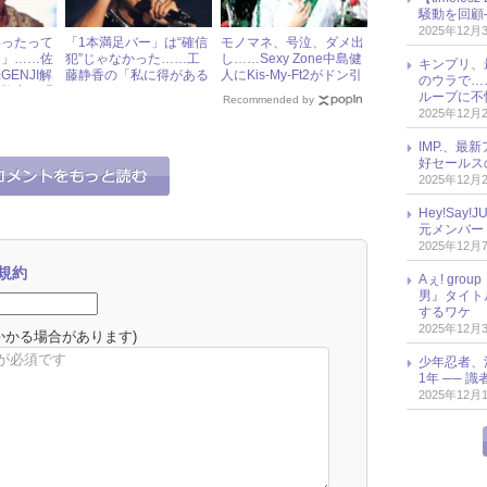
騒動を回顧
2025年12月
わったって
「1本満足バー」は“確信
モノマネ、号泣、ダメ出
た」……佐
犯”じゃなかった……工
し……Sexy Zone中島健
キンプリ、
ENJI解
藤静香の「私に得がある
人にKis-My-Ft2がドン引
のウラで…
い胸中を明
の？」というコメント
き
ループに不
Recommended by
に、SMAPファン落胆
2025年12月
IMP.、最
好セールス
2025年12月
Hey!Sa
元メンバー
2025年12月
規約
Aぇ! gr
男』タイト
するワケ
2025年12月
かかる場合があります)
少年忍者、
1年 ── 
2025年12月