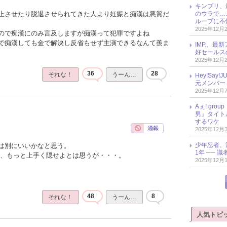
キンプリ、
のウラで…
止させたり脱退させられてきた人より妊娠と痴漢は悪質だ
ループに不
2025年12月
ので痴漢にのみ言及しますが痴漢って犯罪ですよね
で痴漢しても金で解決し反省もせず主演できるなんて羨ま
IMP.、最
好セールス
2025年12月
36
28
それな！
うーん…
Hey!Sa
元メンバー
2025年12月
Aぇ! gr
男』タイト
するワケ
2025年12月
少年忍者、
は別にいいかなと思う。
1年 ── 
と、もっと上手く隠せよとは思うが・・・。
2025年12月
48
8
それな！
うーん…
人気トピ