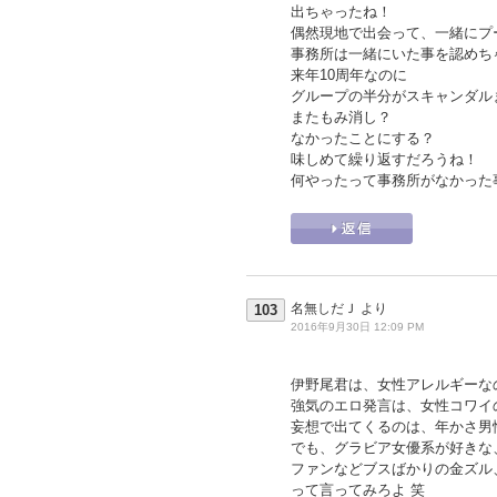
出ちゃったね！
偶然現地で出会って、一緒にプ
事務所は一緒にいた事を認めち
来年10周年なのに
グループの半分がスキャンダル
またもみ消し？
なかったことにする？
味しめて繰り返すだろうね！
何やったって事務所がなかった
名無しだＪ
より
103
2016年9月30日 12:09 PM
伊野尾君は、女性アレルギーな
強気のエロ発言は、女性コワイ
妄想で出てくるのは、年かさ男
でも、グラビア女優系が好きな
ファンなどブスばかりの金ズル
って言ってみろよ 笑