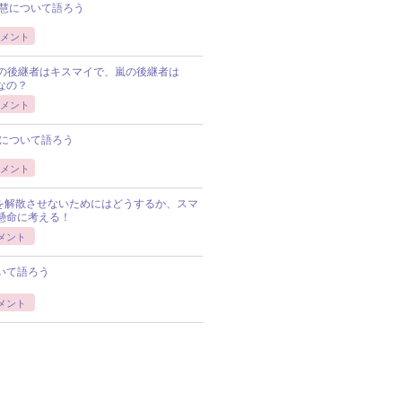
慧について語ろう
メント
Pの後継者はキスマイで、嵐の後継者は
Pなの？
メント
について語ろう
メント
Pを解散させないためにはどうするか、スマ
懸命に考える！
メント
いて語ろう
メント