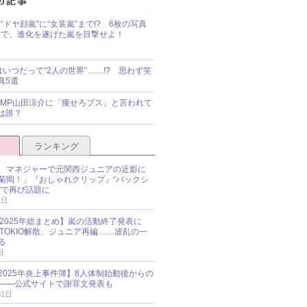
“ドヤ顔嵐”に“女装嵐”まで!? 6枚の写真
で、進化を遂げた嵐を目撃せよ！
idsはいつだって“2人の世界”……!? 思わず笑
真5選
y!JUMP山田涼介に「痩せろブス」と言われて
は誰？
ランキング
、マネジャーで元関西ジュニアの近影に
菊岡！」『おしゃれクリップ』“バックシ
”で再び話題に
2日
O 2025年総まとめ】嵐の活動終了発表に
N、TOKIO解散、ジュニア再編……波乱の一
る
日
esz 2025年炎上事件簿】8人体制始動後からの
――公式サイトで謝罪文発表も
31日