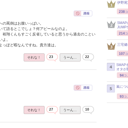
伊野尾
238
コ
SMA
への罵倒はお腹いっぱい。
JUM
いて語るとこでしょ？何アピールなのよ。
214
コ
、裕翔くんもすごく反省していると思うから過去のことい
いよ。
三宅健
よっぽど暇なんですね。貴方達は。
107
コ
23
22
それな！
うーん…
SMA
オタが
94
コ
嵐につ
93
コ
27
10
それな！
うーん…