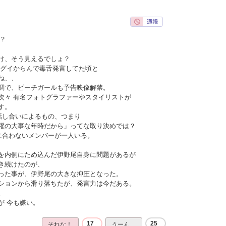
？
け、そう見えるでしょ？
イグイからんで毒舌発言してた頃と
ね、、
調で、ピーチガールも予告映像解禁。
次々 有名フォトグラファーやスタイリストが
す。
話し合いによるもの、つまり
躍の大事な年時だから」ってな取り決めでは？
に合わないメンバーが一人いる。
を内側にため込んだ伊野尾自身に問題があるが
き続けたのが、
った事が、伊野尾の大きな抑圧となった。
ションから滑り落ちたが、発言力は今だある。
。
が 今も嫌い。
17
25
それな！
うーん…