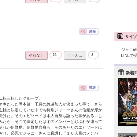
サイゾ
ジャニ研
21
3
LINE
それな！
うーん…
新着
二転三転したグループ。
オキだった岡本健一子息の急遽加入が決まった事で、さら
主軸と決定していた中でも特別ジャニーさんの信頼が厚か
受けた。そのエピソードは本人自身も語った事がある。し
みたら、そこで決定したはずのメンバーと顔ぶれが違って
それが伊野尾。伊野尾自身も、そのあたりのエピソードは
おり、必死でジャニーさんに直訴し「１０人目のメンバー