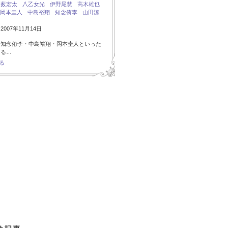
：
薮宏太
八乙女光
伊野尾慧
高木雄也
岡本圭人
中島裕翔
知念侑李
山田涼
007年11月14日
・知念侑李・中島裕翔・岡本圭人といった
ある…
る