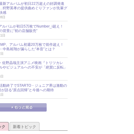
最新アルバムが初日22万超えの好調発進
…狩野英孝の提供曲めぐりファンが先輩グ
快感
28日
新アルバムが初日5万枚でNumber_i超え！
の背景に“初の店舗販売”
21日
y!JUMP、アルバム初週20万枚で前作超え！
・中島裕翔が漏らした“本音”とは？
7日
oup・佐野晶哉主演アニメ映画『トリツカレ
ルやビジュアルへの不安が「絶賛に反転」
3日
活動終了でSTARTO・ジュニア界は激動の
識者が語る“原点回帰”と今後への期待
1日
ック
新着トピック