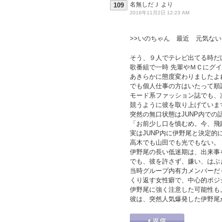
名無しだＪ
より
109
2016年11月2日 12:23 AM
>>いのちゃん 最近 元気ない
そう、９人でテレビ出てる時だ
歌番組で一時 先輩やＭＣにグ
あきらかに態度変わりましたよ
でも個人仕事の方はいたって順
モード系ファッション誌でも、
競うように彼を取り上げていま
突然の無口状態はJUNP内での
「お前少し口を慎むめ。今、飛
実はJUNP内に伊野尾と決定的
高木でも山田でも光でもない。
伊野尾の長い低迷期は、出来事
でも、彼を許さず、嫌い、はぶ
当時グループ内有力メンバーだ
くり返す女性癖で、中心的ポジ
伊野尾に強く注意した可能性も
彼は、突然人気爆発した伊野尾