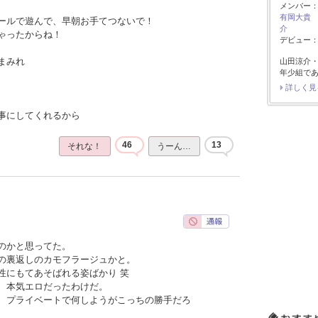
メンバー
有岡大貴
ールで遊んで、早朝お手てつないで！
介
ゃったからね！
デビュー：2
まみれ
山田涼介
年少組で
詳しく見
事にしてくれるから
46
13
それな！
うーん…
のかと思ってた。
の裏返しのカモフラージュかと。
性にもてあそばれる姿ばかり 笑
、本気エロだったわけだ。
、プライベートで何しようがこっちの勝手だろ