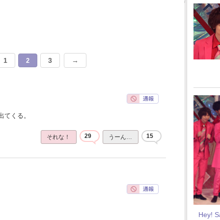
1
3
→
2
出てくる。
29
15
それな！
うーん…
Hey! 