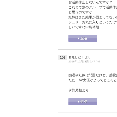
ぜ活動休止しないんですか？
これまで別のグループで活動休
と思うのですが
妊娠はまだ結果が固まってない
ジュリーお気に入りというだけ
しいですね中島裕翔
名無しだＪ
より
106
2016年10月13日 5:47 PM
痴漢や妊娠は問題だけど、熱愛
ただ、AV女優かよってところ
伊野尾担より