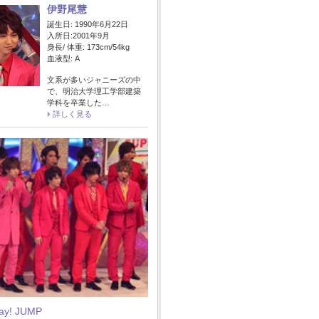
伊野尾慧
誕生日: 1990年6月22日
入所日:2001年9月
身長/ 体重: 173cm/54kg
血液型: A
文系が多いジャニーズの中
で、明治大学理工学部建築
学科を卒業した…
詳しく見る
Say! JUMP