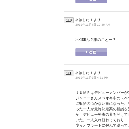
名無しだＪ
より
110
2016年11月4日 10:36 AM
>>109
ん？誰のことー？
名無しだＪ
より
111
2016年11月6日 4:21 PM
ＪＵＭＰはデビューメンバーが
ジャニーさんスペオキ中のスペ
に収拾のつかない事になった。
った一人が最終決定案の相談を
かしデビュー発表の蓋を開けて
いた。一人入れ替わっており、
少々オブラートに包んで語って