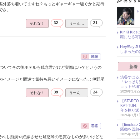
案外落ち着いてますね？もっとギャーギャー騒ぐかと期待
でさ。
32
21
それな！
うーん…
KinKi K
顔になる写
Hey!Sa
しまったの
新着
ゃついてその後ホテルも残念君だけど実際はハゲというの
渋谷すばる
のイメージと間逆で気持ち悪いイメージになったよ伊野尾
「やっぱり
ョット登場
2026年3月2
39
24
それな！
うーん…
【START
KAT-TU
年を振り返
2026年1月1
【timel
騒動を回顧
2025年12月
でそれも痴漢や妊娠させた疑惑等の悪質なものが多いけどな