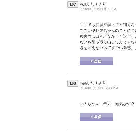
名無しだＪ
より
107
2016年10月19日 9:02 PM
ここでも痴漢痴漢って裕翔くん
ここは伊野尾ちゃんのことにつ
被害届は出されなかった訳だし
ちいち引っ張り出してんじゃな
場を弁えないってすごい迷惑。
名無しだＪ
より
108
2016年10月29日 10:14 AM
いのちゃん 最近 元気ない？