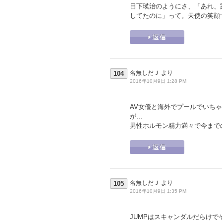
日下瑛治のようにさ、「あれ、
してたのに」って。天使の笑顔
名無しだＪ
より
104
2016年10月9日 1:28 PM
AV女優と海外でプールでいち
が…
男性ホルモン精力満々で今まで
名無しだＪ
より
105
2016年10月9日 1:35 PM
JUMPはスキャンダルだらけ