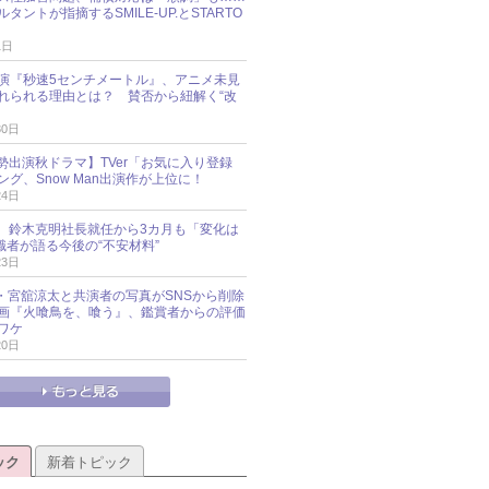
タントが指摘するSMILE-UP.とSTARTO
1日
演『秒速5センチメートル』、アニメ未見
れられる理由とは？ 賛否から紐解く“改
30日
O勢出演秋ドラマ】TVer「お気に入り登録
グ、Snow Man出演作が上位に！
24日
O社、鈴木克明社長就任から3カ月も「変化は
識者が語る今後の“不安材料”
23日
an・宮舘涼太と共演者の写真がSNSから削除
 映画『火喰鳥を、喰う』、鑑賞者からの評価
ワケ
20日
ック
新着トピック