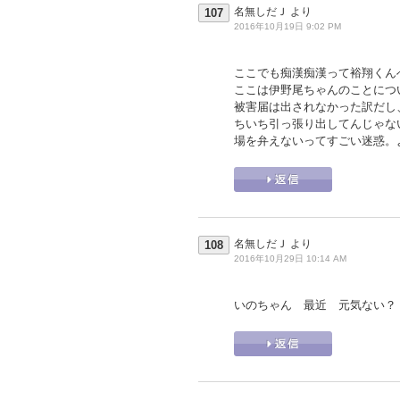
名無しだＪ
より
107
2016年10月19日 9:02 PM
ここでも痴漢痴漢って裕翔くん
ここは伊野尾ちゃんのことにつ
被害届は出されなかった訳だし
ちいち引っ張り出してんじゃな
場を弁えないってすごい迷惑。
名無しだＪ
より
108
2016年10月29日 10:14 AM
いのちゃん 最近 元気ない？