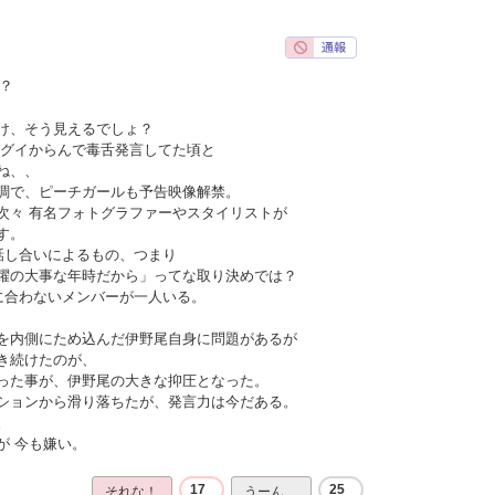
？
け、そう見えるでしょ？
イグイからんで毒舌発言してた頃と
ね、、
調で、ピーチガールも予告映像解禁。
次々 有名フォトグラファーやスタイリストが
す。
話し合いによるもの、つまり
躍の大事な年時だから」ってな取り決めでは？
に合わないメンバーが一人いる。
を内側にため込んだ伊野尾自身に問題があるが
き続けたのが、
った事が、伊野尾の大きな抑圧となった。
ションから滑り落ちたが、発言力は今だある。
。
が 今も嫌い。
17
25
それな！
うーん…