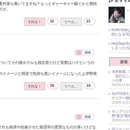
案外落ち着いてますね？もっとギャーギャー騒ぐかと期待
でさ。
32
21
それな！
うーん…
KinKi K
顔になる写
Hey!Sa
しまったの
新着
ゃついてその後ホテルも残念君だけど実際はハゲというの
木村拓哉、S
のイメージと間逆で気持ち悪いイメージになったよ伊野尾
「余計なこ
ン心理
2025年11月
39
24
それな！
うーん…
SixTO
ナツアー開
2025年11月
キンプリとN
勢“復活”
2025年11月
でそれも痴漢や妊娠させた疑惑等の悪質なものが多いけどな
旧ジャニー