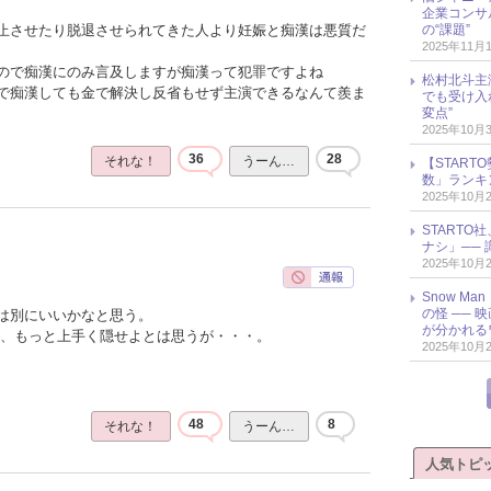
企業コンサル
の“課題”
止させたり脱退させられてきた人より妊娠と痴漢は悪質だ
2025年11月
ので痴漢にのみ言及しますが痴漢って犯罪ですよね
松村北斗主
で痴漢しても金で解決し反省もせず主演できるなんて羨ま
でも受け入
変点”
2025年10月
36
28
それな！
うーん…
【START
数」ランキン
2025年10月
START
ナシ」── 
2025年10月
Snow M
の怪 ──
は別にいいかなと思う。
が分かれる
と、もっと上手く隠せよとは思うが・・・。
2025年10月
48
8
それな！
うーん…
人気トピ