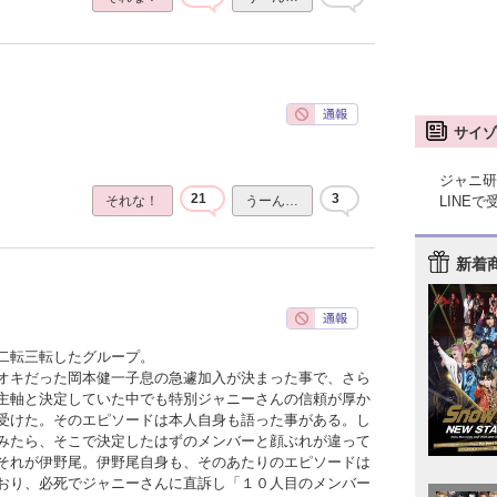
サイゾ
ジャニ研
21
3
LINE
それな！
うーん…
新着
二転三転したグループ。
オキだった岡本健一子息の急遽加入が決まった事で、さら
主軸と決定していた中でも特別ジャニーさんの信頼が厚か
受けた。そのエピソードは本人自身も語った事がある。し
みたら、そこで決定したはずのメンバーと顔ぶれが違って
それが伊野尾。伊野尾自身も、そのあたりのエピソードは
おり、必死でジャニーさんに直訴し「１０人目のメンバー