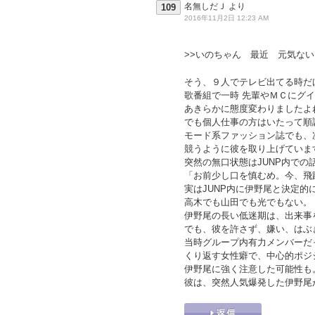
名無しだＪ
より
109
2016年11月2日 12:23 AM
>>いのちゃん 最近 元気ない
そう、９人でテレビ出てる時だ
歌番組で一時 先輩やＭＣにグ
あきらかに態度変わりましたよ
でも個人仕事の方はいたって順
モード系ファッション誌でも、
競うように彼を取り上げていま
突然の無口状態はJUNP内での
「お前少し口を慎むめ。今、飛
実はJUNP内に伊野尾と決定的
高木でも山田でも光でもない。
伊野尾の長い低迷期は、出来事
でも、彼を許さず、嫌い、はぶ
当時グループ内有力メンバーだ
くり返す女性癖で、中心的ポジ
伊野尾に強く注意した可能性も
彼は、突然人気爆発した伊野尾