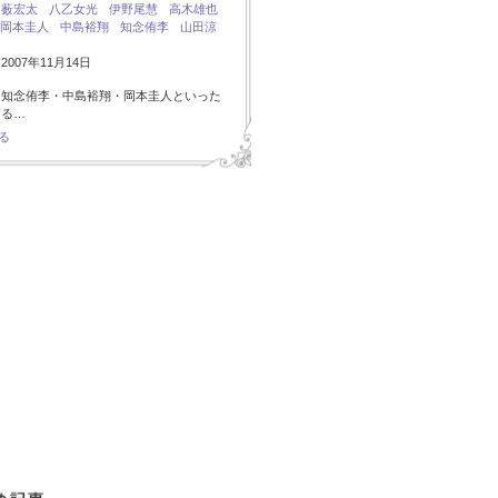
：
薮宏太
八乙女光
伊野尾慧
高木雄也
岡本圭人
中島裕翔
知念侑李
山田涼
007年11月14日
・知念侑李・中島裕翔・岡本圭人といった
ある…
る