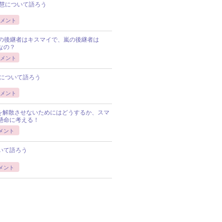
慧について語ろう
メント
Pの後継者はキスマイで、嵐の後継者は
Pなの？
メント
について語ろう
メント
Pを解散させないためにはどうするか、スマ
懸命に考える！
メント
いて語ろう
メント