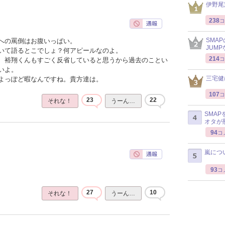
伊野尾
238
コ
SMA
への罵倒はお腹いっぱい。
JUM
いて語るとこでしょ？何アピールなのよ。
214
コ
、裕翔くんもすごく反省していると思うから過去のことい
いよ。
三宅健
よっぽど暇なんですね。貴方達は。
107
コ
23
22
それな！
うーん…
SMA
オタが
94
コ
嵐につ
93
コ
27
10
それな！
うーん…