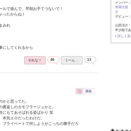
メンバー
有岡大貴
ールで遊んで、早朝お手てつないで！
介
ゃったからね！
デビュー：2
まみれ
山田涼介
年少組で
詳しく見
事にしてくれるから
46
13
それな！
うーん…
のかと思ってた。
の裏返しのカモフラージュかと。
性にもてあそばれる姿ばかり 笑
、本気エロだったわけだ。
、プライベートで何しようがこっちの勝手だろ