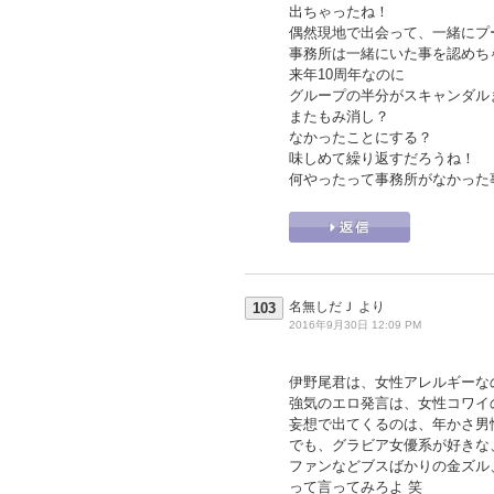
出ちゃったね！
偶然現地で出会って、一緒にプ
事務所は一緒にいた事を認めち
来年10周年なのに
グループの半分がスキャンダル
またもみ消し？
なかったことにする？
味しめて繰り返すだろうね！
何やったって事務所がなかった
名無しだＪ
より
103
2016年9月30日 12:09 PM
伊野尾君は、女性アレルギーな
強気のエロ発言は、女性コワイ
妄想で出てくるのは、年かさ男
でも、グラビア女優系が好きな
ファンなどブスばかりの金ズル
って言ってみろよ 笑