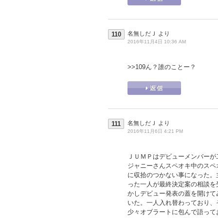
名無しだＪ
より
110
2016年11月4日 10:36 AM
>>109
ん？誰のことー？
名無しだＪ
より
111
2016年11月6日 4:21 PM
ＪＵＭＰはデビューメンバーが
ジャニーさんスペオキ中のスペ
に収拾のつかない事になった。
った一人が最終決定案の相談を
かしデビュー発表の蓋を開けて
いた。一人入れ替わっており、
少々オブラートに包んで語って