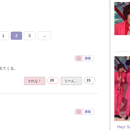
1
3
→
2
出てくる。
29
15
それな！
うーん…
Hey! 