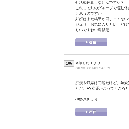
ぜ活動休止しないんですか？
これまで別のグループで活動休
と思うのですが
妊娠はまだ結果が固まってない
ジュリーお気に入りというだけ
しいですね中島裕翔
名無しだＪ
より
106
2016年10月13日 5:47 PM
痴漢や妊娠は問題だけど、熱愛
ただ、AV女優かよってところ
伊野尾担より