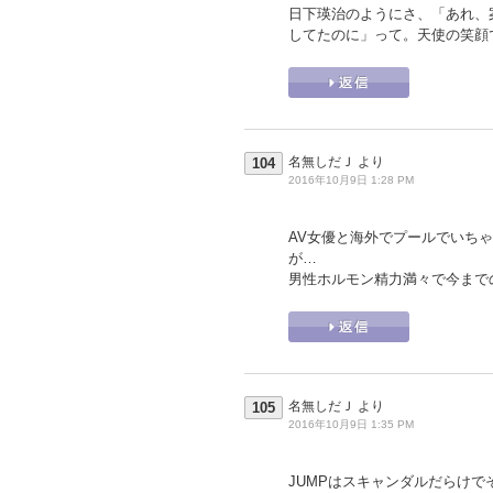
日下瑛治のようにさ、「あれ、
してたのに」って。天使の笑顔
名無しだＪ
より
104
2016年10月9日 1:28 PM
AV女優と海外でプールでいち
が…
男性ホルモン精力満々で今まで
名無しだＪ
より
105
2016年10月9日 1:35 PM
JUMPはスキャンダルだらけ