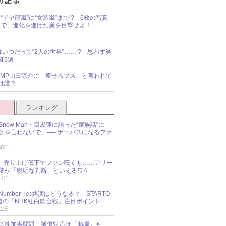
“ドヤ顔嵐”に“女装嵐”まで!? 6枚の写真
で、進化を遂げた嵐を目撃せよ！
idsはいつだって“2人の世界”……!? 思わず笑
真5選
y!JUMP山田涼介に「痩せろブス」と言われて
は誰？
ランキング
now Man・目黒蓮に語った“家族話”に
とを言わないで」── ナーバスになるファ
30日
NES、売り上げ低下でファン嘆くも……アリー
催が「聡明な判断」といえるワケ
14日
umber_iの共演はどうなる？ STARTO
報道の『NHK紅白歌合戦』注目ポイント
12日
ズ性加害問題、補償対応は「順調」も……