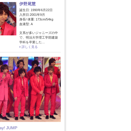
伊野尾慧
誕生日: 1990年6月22日
入所日:2001年9月
身長/ 体重: 173cm/54kg
血液型: A
文系が多いジャニーズの中
で、明治大学理工学部建築
学科を卒業した…
詳しく見る
Say! JUMP