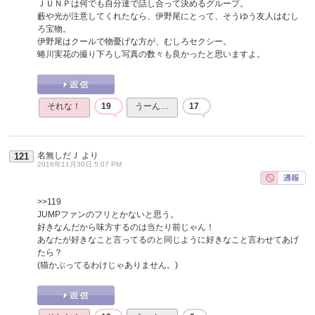
ＪＵＮＰは何でも自分達で話し合って決めるグループ。
藪や光が注意してくれたなら、伊野尾にとって、そうゆう友人はむし
ろ宝物。
伊野尾はクールで物憂げな方が、むしろセクシー。
蜷川実花の撮り下ろし写真の数々も良かったと思いますよ。
それな！
19
うーん…
17
名無しだＪ
より
121
2016年11月30日 5:07 PM
>>119
JUMPファンのフリとかないと思う。
好きなんだから味方するのは当たり前じゃん！
あなたが好きなこと言ってるのと同じように好きなこと言わせてあげ
たら？
(猫かぶってるわけじゃありません。)