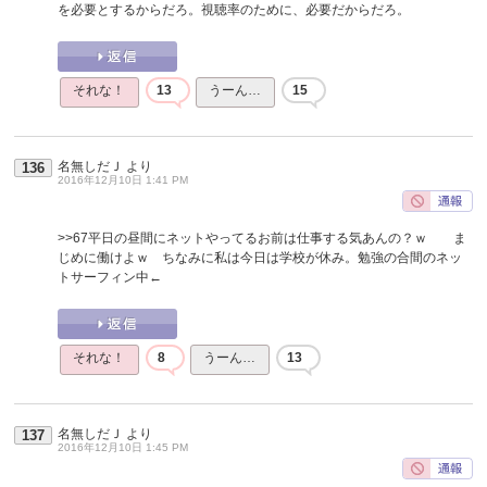
を必要とするからだろ。視聴率のために、必要だからだろ。
それな！
13
うーん…
15
名無しだＪ
より
136
2016年12月10日 1:41 PM
>>67
平日の昼間にネットやってるお前は仕事する気あんの？ｗ ま
じめに働けよｗ ちなみに私は今日は学校が休み。勉強の合間のネッ
トサーフィン中←
それな！
8
うーん…
13
名無しだＪ
より
137
2016年12月10日 1:45 PM