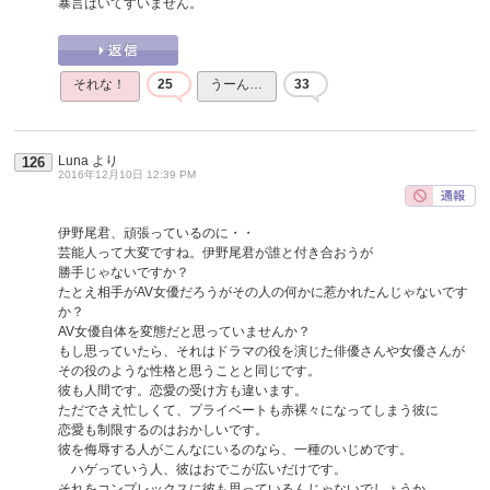
暴言はいてすいません。
それな！
25
うーん…
33
Luna
より
126
2016年12月10日 12:39 PM
伊野尾君、頑張っているのに・・
芸能人って大変ですね。伊野尾君が誰と付き合おうが
勝手じゃないですか？
たとえ相手がAV女優だろうがその人の何かに惹かれたんじゃないです
か？
AV女優自体を変態だと思っていませんか？
もし思っていたら、それはドラマの役を演じた俳優さんや女優さんが
その役のような性格と思うことと同じです。
彼も人間です。恋愛の受け方も違います。
ただでさえ忙しくて、プライベートも赤裸々になってしまう彼に
恋愛も制限するのはおかしいです。
彼を侮辱する人がこんなにいるのなら、一種のいじめです。
ハゲっていう人、彼はおでこが広いだけです。
それをコンプレックスに彼も思っているんじゃないでしょうか。