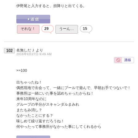
伊野尾と入力すると、担降りと出てくる。
それな！
29
うーん…
15
名無しだＪ
より
102
2016年9月27日 9:49 AM
>>100
出ちゃったね！
偶然現地で出会って、一緒にプールで遊んで、早朝お手てつないで！
事務所は一緒にいた事を認めちゃったからね！
来年10周年なのに
グループの半分がスキャンダルまみれ
またもみ消し？
なかったことにする？
味しめて繰り返すだろうね！
何やったって事務所がなかった事にしてくれるから