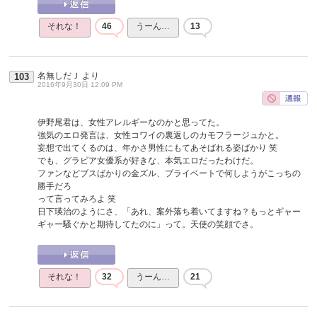
それな！
46
うーん…
13
名無しだＪ
より
103
2016年9月30日 12:09 PM
伊野尾君は、女性アレルギーなのかと思ってた。
強気のエロ発言は、女性コワイの裏返しのカモフラージュかと。
妄想で出てくるのは、年かさ男性にもてあそばれる姿ばかり 笑
でも、グラビア女優系が好きな、本気エロだったわけだ。
ファンなどブスばかりの金ズル、プライベートで何しようがこっちの
勝手だろ
って言ってみろよ 笑
日下瑛治のようにさ、「あれ、案外落ち着いてますね？もっとギャー
ギャー騒ぐかと期待してたのに」って。天使の笑顔でさ。
それな！
32
うーん…
21