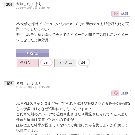
名無しだＪ
より
104
2016年10月9日 1:28 PM
AV女優と海外でプールでいちゃついてその後ホテルも残念君だけど実
際はハゲというのが…
男性ホルモン精力満々で今までのイメージと間逆で気持ち悪いイメー
ジになったよ伊野尾
それな！
39
うーん…
24
名無しだＪ
より
105
2016年10月9日 1:35 PM
JUMPはスキャンダルだらけでそれも痴漢や妊娠させた疑惑等の悪質な
ものが多いけどなぜ活動休止しないんですか？
これまで別のグループで活動休止させたり脱退させられてきた人より
妊娠と痴漢は悪質だと思うのですが
妊娠はまだ結果が固まってないので痴漢にのみ言及しますが痴漢って
犯罪ですよね