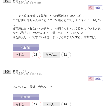
名無しだＪ
より
107
2016年10月19日 9:02 PM
ここでも痴漢痴漢って裕翔くんへの罵倒はお腹いっぱい。
ここは伊野尾ちゃんのことについて語るとこでしょ？何アピールなの
よ。
被害届は出されなかった訳だし、裕翔くんもすごく反省していると思
うから過去のこといちいち引っ張り出してんじゃないよ。
場を弁えないってすごい迷惑。よっぽど暇なんですね。貴方達は。
それな！
23
うーん…
22
名無しだＪ
より
108
2016年10月29日 10:14 AM
いのちゃん 最近 元気ない？
それな！
27
うーん…
10