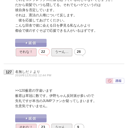
だから前髪でいつも隠してる。それでもハゲというのは
彼自身を否定しています。
それは、憲法の人権について反します。
彼を応援してあげてください。
こんな田舎で彼に会える日を夢見る私なんかより
都会で彼のすぐそばで応援できる人がいるはずです。
それな！
22
うーん…
26
名無しだＪ
より
127
2016年12月10日 12:44 PM
>>120
薮君の字違います
薮君は草冠に数です。伊野ちゃん反対派が多いので
失礼ですが本当のJUMPファンか疑ってしまいます。
生意気ですいません。
それな！
23
うーん…
9