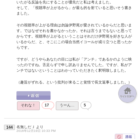
いたがる反論を先にすることが優先だと私は考えました。
そして、「視聴率が上がるから」が最も的を射ていると思いそう書き
ました。
その視聴率が上がる理由は勿論伊野尾が愛されているからだと思いま
す。ではなぜそれを書かなかったか。それは言うまでもないと思って
からです。視聴率が上がるということはそれだけ伊野尾を好きな人が
いるからだ、と、そこにこの場合当然イコールが成り立つと思ったか
らです。
ですが、どうやらあなたの目には私が「アンチ」であるかのように映
ったのですね。舌足らずで申し訳ありませんでした。ですが、私がア
ンチではないということはわかっていただきたく釈明致しました。
（趣旨がずれる。という批判が来ること覚悟で長文返事しました。）
それな！
17
うーん…
5
名無しだＪ
より
144
2016年12月19日 10:33 PM