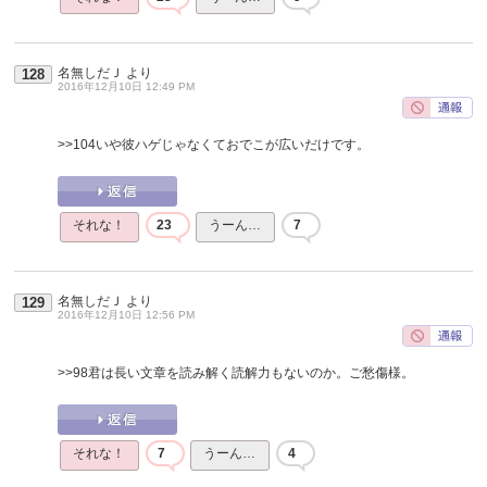
名無しだＪ
より
128
2016年12月10日 12:49 PM
>>104
いや彼ハゲじゃなくておでこが広いだけです。
それな！
23
うーん…
7
名無しだＪ
より
129
2016年12月10日 12:56 PM
>>98
君は長い文章を読み解く読解力もないのか。ご愁傷様。
それな！
7
うーん…
4