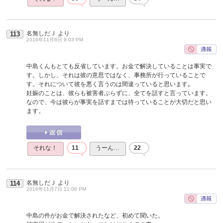
名無しだＪ
より
113
2016年11月6日 9:03 PM
中島くんもとても反省しています。お金で解決していることは事実で
す。しかし、それは彼の意思ではなく、事務所が行っていることで
す。それについて彼を悪く言うのは間違っていると思います｡
妊娠のことは、彼らも被害者ぶらずに、全てを話すと言っています。
なので、今は彼らが事実を話すまでは待っていることが大切だと思い
ます。
それな！
11
うーん…
22
名無しだＪ
より
114
2016年11月7日 11:06 PM
中島の件がお金で解決されたなど、初めて聞いた。