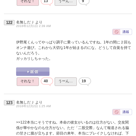
それな！
13
うーん…
9
名無しだＪ
より
122
2016年12月1日 2:39 AM
伊野尾くんってやっぱり調子に乗っているんですね。1年の間に２回も
オンナ遊び。これから大切な1年が始まるのにな。どうして自覚を持て
ないんだろう。
ガッカリしちゃった。
それな！
40
うーん…
19
名無しだＪ
より
123
2016年12月2日 1:25 AM
>>122
本当にそうですね。本命の彼女がいるのは仕方がない。交友関
係が華やかなのも仕方がない。ただ「二股交際」なんて報道される脇
の甘さに腹が立ちます。節目の来年、本当にブレイクしなければ、下