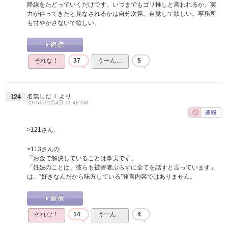
降線をたどっていくだけです。いつまでもゴリ推しと言われるか、実
力が伴ってきたと見なされるかは自分次第。自覚して欲しい。事務所
も甘やかさないで欲しい。
それな！
37
うーん…
5
名無しだＪ
より
124
2016年12月4日 11:48 AM
>121さん、
>113さんの
「お金で解決していることは事実です」
「妊娠のことは、彼らも被害者ぶらずに全てを話すと言っています」
は、”好きなんだから味方している”発言内容ではありません。
それな！
14
うーん…
4