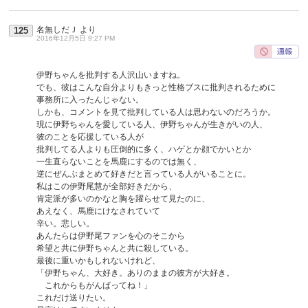
名無しだＪ
より
125
2016年12月5日 9:27 PM
伊野ちゃんを批判する人沢山いますね。
でも、彼はこんな自分よりもきっと性格ブスに批判されるために
事務所に入ったんじゃない。
しかも、コメントを見て批判している人は思わないのだろうか。
現に伊野ちゃんを愛している人、伊野ちゃんが生きがいの人、
彼のことを応援している人が
批判してる人よりも圧倒的に多く、ハゲとか顔でかいとか
一生直らないことを馬鹿にするのでは無く、
逆にぜんぶまとめて好きだと言っている人がいることに。
私はこの伊野尾慧が全部好きだから、
肯定派が多いのかなと胸を躍らせて見たのに、
あえなく、馬鹿にけなされていて
辛い。悲しい。
あんたらは伊野尾ファンを心のそこから
希望と共に伊野ちゃんと共に殺している。
最後に重いかもしれないけれど、
「伊野ちゃん、大好き。ありのままの彼方が大好き。
これからもがんばってね！」
これだけ送りたい。