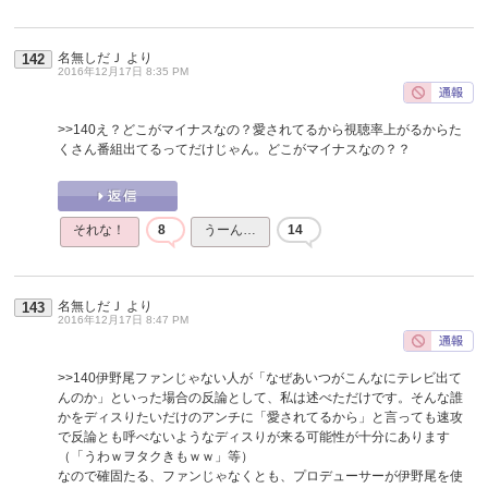
名無しだＪ
より
142
2016年12月17日 8:35 PM
>>140
え？どこがマイナスなの？愛されてるから視聴率上がるからた
くさん番組出てるってだけじゃん。どこがマイナスなの？？
それな！
8
うーん…
14
名無しだＪ
より
143
2016年12月17日 8:47 PM
>>140
伊野尾ファンじゃない人が「なぜあいつがこんなにテレビ出て
んのか」といった場合の反論として、私は述べただけです。そんな誰
かをディスりたいだけのアンチに「愛されてるから」と言っても速攻
で反論とも呼べないようなディスりが来る可能性が十分にあります
（「うわｗヲタクきもｗｗ」等）
なので確固たる、ファンじゃなくとも、プロデューサーが伊野尾を使