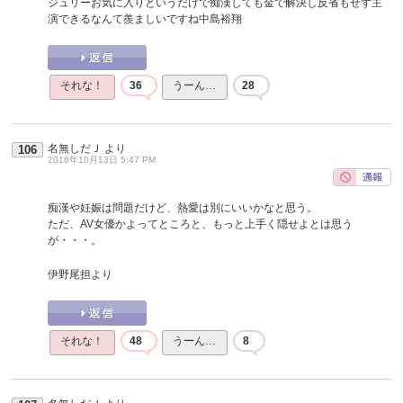
ジュリーお気に入りというだけで痴漢しても金で解決し反省もせず主
演できるなんて羨ましいですね中島裕翔
それな！
36
うーん…
28
名無しだＪ
より
106
2016年10月13日 5:47 PM
痴漢や妊娠は問題だけど、熱愛は別にいいかなと思う。
ただ、AV女優かよってところと、もっと上手く隠せよとは思う
が・・・。
伊野尾担より
それな！
48
うーん…
8