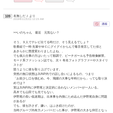
名無しだＪ
より
109
2016年11月2日 12:23 AM
>>いのちゃん 最近 元気ない？
そう、９人でテレビ出てる時だけ、そう見えるでしょ？
歌番組で一時 先輩やＭＣにグイグイからんで毒舌発言してた頃と
あきらかに態度変わりましたよね、、
でも個人仕事の方はいたって順調で、ピーチガールも予告映像解禁。
モード系ファッション誌でも、次々 有名フォトグラファーやスタイリ
ストが
競うように彼を取り上げています。
突然の無口状態はJUNP内での話し合いによるもの、つまり
「お前少し口を慎むめ。今、飛躍の大事な年時だから」ってな取り決
めでは？
実はJUNP内に伊野尾と決定的に合わないメンバーが一人いる。
高木でも山田でも光でもない。
伊野尾の長い低迷期は、出来事を内側にため込んだ伊野尾自身に問題
があるが
でも、彼を許さず、嫌い、はぶき続けたのが、
当時グループ内有力メンバーだった事が、伊野尾の大きな抑圧となっ