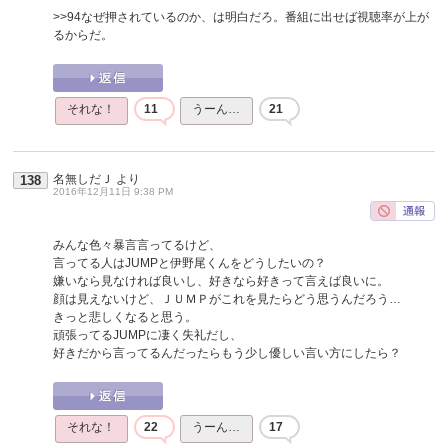
>>94
なぜ押されているのか、は明白だろ。番組に出せば視聴率が上が
るからだ。
それな！
11
うーん…
21
名無しだＪ
より
138
2016年12月11日 9:38 PM
みんな色々暴言言ってるけど、
言ってる人はJUMPと伊野尾くんをどうしたいの？
嫌いなら見なければ良いし、好きなら好きって言えば良いに。
顔は見えないけど、ＪＵＭＰがこれを見たらどう思うんだろう…
きっと悲しくなると思う。
頑張ってるJUMPに凄く失礼だし、
好きだから言ってるんだったらもう少し優しい言い方にしたら？
それな！
22
うーん…
17