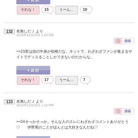
それな！
15
うーん…
10
名無しだＪ
より
132
2016年12月10日 1:10 PM
>>23
君は頭の中身が幼稚だな。ネットで、わざわざファンが集まるサ
イトでディスることしかできないのだからな。
それな！
17
うーん…
7
名無しだＪ
より
133
2016年12月10日 1:12 PM
>>24
そっかそっか。そんな人のスレにわざわざコメントありがとう
♡ 伊野尾のことがほんとは大好きなんだね♡