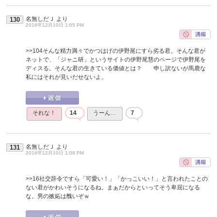
名無しだＪ
より
130
2016年12月10日 1:05 PM
>>104
そんな精力満々でかつはげの伊野尾にすら劣る君。そんな君が
ネットで、「ジャニ研」というサイトの伊野尾慧のページで伊野尾を
ディスる。そんな君の生きている価値とは？ 申し訳ないが馬鹿な
私にはそれが見いだせないよ。
それな！
14
うーん…
7
名無しだＪ
より
131
2016年12月10日 1:08 PM
>>16
社交辞令ですら「可愛い！」「かっこいい！」と言われたことの
ない君がかわいそうになるね。まぁだからといってそう卑屈になる
な。男の嫉妬は醜いぞｗ