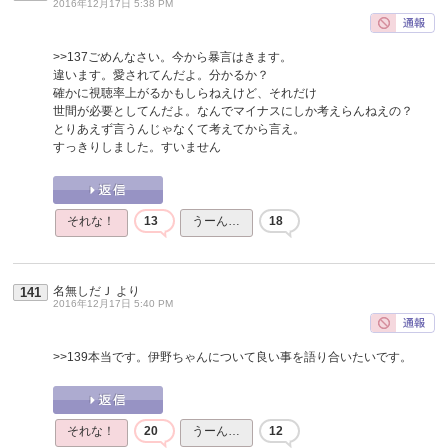
2016年12月17日 5:38 PM
>>137
ごめんなさい。今から暴言はきます。
違います。愛されてんだよ。分かるか？
確かに視聴率上がるかもしらねえけど、それだけ
世間が必要としてんだよ。なんでマイナスにしか考えらんねえの？
とりあえず言うんじゃなくて考えてから言え。
すっきりしました。すいません
それな！
13
うーん…
18
名無しだＪ
より
141
2016年12月17日 5:40 PM
>>139
本当です。伊野ちゃんについて良い事を語り合いたいです。
それな！
20
うーん…
12