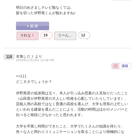
明日のめざましテレビ観なくては。
髪を切った伊野尾くんが観れますね♪
それな！
19
うーん…
12
名無しだＪ
より
118
2016年11月10日 12:09 PM
>>111
どこネタでしょうか？
伊野尾君の低迷期は元々、本人が引っ込み思案の人見知りだったこと
（山田君が伊野尾君の大人しい性格を心配していたりしています）、
芸能人用の高校ではなく普通の高校を選んび、大学も理系の上忙しい
といわれる建築を選んだことにより、活動の時間はほかのメンバーと
比べると格段に少なかったと思われます。
大学を卒業し時間ができたこと、大学でたくさんの知識を得たり、
色々な人と関わりコミュニケーションを取ることにより積極的にな