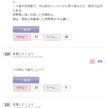
た。
くり返す女性癖で、中心的ポジションから滑り落ちたが、発言力は今
だある。
伊野尾に強く注意した可能性も。
彼は、突然人気爆発した伊野尾が 今も嫌い。
それな！
17
うーん…
25
名無しだＪ
より
110
2016年11月4日 10:36 AM
>>109
ん？誰のことー？
それな！
21
うーん…
3
名無しだＪ
より
111
2016年11月6日 4:21 PM