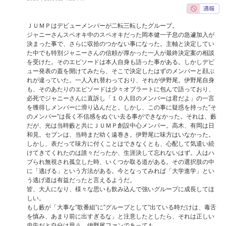
ＪＵＭＰはデビューメンバーが二転三転したグループ。
ジャニーさんスペオキ中のスペオキだった岡本健一子息の急遽加入が
決まった事で、さらに収拾のつかない事になった。主軸と決定してい
た中でも特別ジャニーさんの信頼が厚かった一人が最終決定案の相談
を受けた。そのエピソードは本人自身も語った事がある。しかしデビ
ュー発表の蓋を開けてみたら、そこで決定したはずのメンバーと顔ぶ
れが違っていた。一人入れ替わっており、それが伊野尾。伊野尾自身
も、そのあたりのエピソードは少々オブラートに包んで語っており、
必死でジャニーさんに直訴し「１０人目のメンバーは君だよ」の一言
を獲得しメンバーに滑り込んだと。しかし、この事に疑惑を持った”そ
のメンバー”は長く不信感をぬぐい去る事ができなかった。それは、藪
だが、光は当時藪と共にＪＵＭＰ創設中心メンバー。高木、有岡は日
和見。セブンは、当時まだ幼く遠巻き。伊野尾に味方はいなかった。
しかし、表だって味方に付くことはできなくとも、心配して気遣い続
けてきてくれたのは誰々だったか、生涯決して忘れないはず。人はハ
ブられ無視され孤立した時、いくつか取る道がある。その選択肢の中
に「逃げる」という方法がある。今となってみれば「大学進学」とい
う逃げ道は有益だったと言えるようだ。
皆、大人になり、様々な思いも飲み込んで強いグループに成長してほ
しい。
もし藪が「大事な”歌番組”に”グループとして”出ている時だけは、毒舌
を慎み、あまり前に出すぎるな」と注意したとしたら、それは正しい
忠告だと自分は思う。伊野尾ファンであっても。