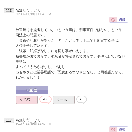
名無しだＪ
より
116
2016年11月9日 11:46 PM
被害届けを提出していないという事は、刑事事件ではない、という
司法上の問題です。
「金銭やり取りがあった」と、たとえネット上でも断定する事は、
人権を侵しています。
「強姦・妊娠ばなし」にも同じ事がいえます。
被害届が出ておらず、被疑者が特定されておらず、事件化していない
事柄は、
すべて「うわさばなし」であり、
ガセネタとは業界用語で「悪意あるウワサばなし」と同義語だから。
わかりました？
それな！
20
うーん…
7
名無しだＪ
より
117
2016年11月9日 11:46 PM