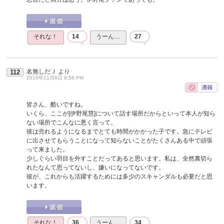
それな！
14
うーん…
27
名無しだＪ
より
112
2016年11月6日 8:56 PM
皆さん、酷いですね。
いくら、ここが[伊野尾慧]について話す場所だからといって本人が知ら
ない場所でこんなに悪く言って。
彼は売れるようになるまでとても時間がかかった子です。急にテレビ
に出させてもらうことになって知らないことがたくさんある中で頑張
って来ました。
少しぐらい羽目を外すことだってあると思います。私は、全然裏切ら
れたなんて思ってないし、嫌いになってないです。
彼が、これからも活躍するためには多少のスキャンダルも必要だと思
います。
それな！
36
うーん…
34