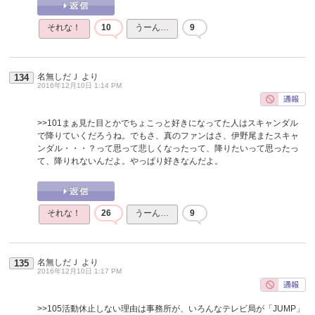
それな！
10
うーん…
9
名無しだＪ
より
134
2016年12月10日 1:14 PM
>>101
まぁ見た目とかでちょこっと好きになってた人はスキャンダル
で降りていくだろうね。でもさ、真のファンはさ、伊野尾またスキャ
ンダル・・・？って思って悲しくなったって、降りたいって思ったっ
て、降りれないんだよ。やっぱり好きなんだよ。
それな！
26
うーん…
9
名無しだＪ
より
135
2016年12月10日 1:17 PM
>>105
活動休止しない理由は事務所が、いろんなテレビ局が「JUMP」