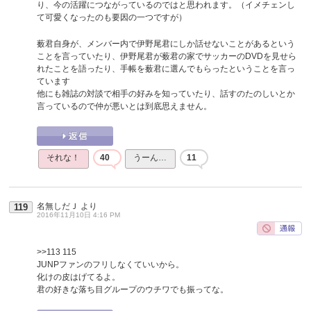
り、今の活躍につながっているのではと思われます。（イメチェンし
て可愛くなったのも要因の一つですが）
薮君自身が、メンバー内で伊野尾君にしか話せないことがあるという
ことを言っていたり、伊野尾君が薮君の家でサッカーのDVDを見せら
れたことを語ったり、手帳を薮君に選んでもらったということを言っ
ています
他にも雑誌の対談で相手の好みを知っていたり、話すのたのしいとか
言っているので仲が悪いとは到底思えません。
それな！
40
うーん…
11
名無しだＪ
より
119
2016年11月10日 4:16 PM
>>113
115
JUNPファンのフリしなくていいから。
化けの皮はげてるよ。
君の好きな落ち目グループのウチワでも振ってな。