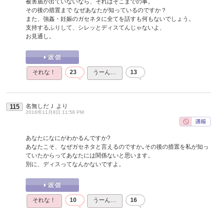
被害届が出ていないなら、それはそこまでの事。
その後の措置まで なぜあなたが知っているのですか？
また、強姦・妊娠のガセネタに全てを話すも何もないでしょう。
支持するふりして、シレッとディスてんじゃないよ、
お見通し。
それな！
23
うーん…
13
名無しだＪ
より
115
2016年11月8日 11:58 PM
あなたになにがわかるんですか?
あなたこそ、なぜガセネタと言えるのですか｡その後の措置を私が知っ
ていたからってあなたには関係ないと思います。
別に、ディスってなんかないですよ。
それな！
10
うーん…
16