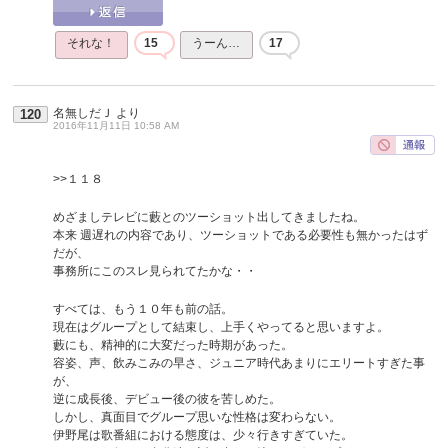
それな！
15
うーん…
17
名無しだＪ
より
120
2016年11月11日 10:58 AM
>>１１８
めざましテレビに藪とのツーショット出してきましたね。
本来 週遅れの内容であり、ツーショットである必要性も無かったはず
だが、
事務所にこのスレ見られてたかな・・
すべては、もう１０年も前の話。
現在はグループとして結束し、上手くやってると思いますよ。
藪にも、精神的に大変だった時期があった。
容姿、声、飲みこみの早さ、ジュニア時代あまりにエリートすぎた事
が、
逆に成長後、デビュー後の彼を苦しめた。
しかし、真面目でグループ思いな性格は変わらない。
伊野尾は歌番組における態度は、少々行きすぎていた。