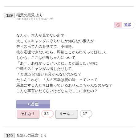
稲葉の黒兎
より
139
2016年12月17日 5:32 PM
なんか、本人が見てない所で
大してスキャンダルぐらいしか知らない素人が
ディスってんのを見てて、不愉快。
彼を応援できないなら、即刻ここから出てってほしい。
しかも、ここは伊野ちゃんについて
「あー、あれかっこいいよね」とか話したいのに
中島のスキャンダル出したりして、
７とBESTの違いも分かんないのかな？
たぶんこれが、「人の不幸は蜜の味」っていって
馬鹿にする人たちは集っているありんこちゃんなのかな？
こんな事言いたくないけどなんでここに来たの？
それな！
24
うーん…
17
名無しの巫女
より
140