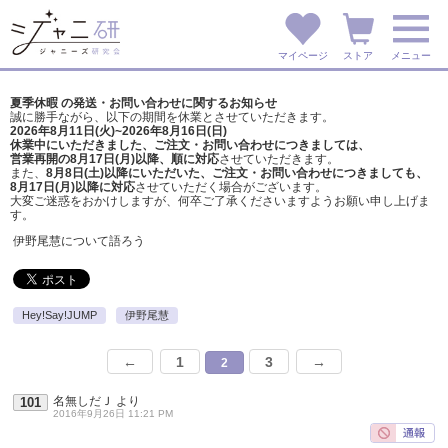
マイページ
ストア
メニュー
夏季休暇 の発送・お問い合わせに関するお知らせ
誠に勝手ながら、以下の期間を休業とさせていただきます。
2026年8月11日(火)~2026年8月16日(日)
休業中にいただきました、ご注文・お問い合わせにつきましては、
営業再開の8月17日(月)以降、順に対応
させていただきます。
また、
8月8日(土)以降にいただいた、ご注文・
お問い合わせにつきましても、
8月17日(月)以降に対応
させていただく場合がございます。
大変ご迷惑をおかけしますが、
何卒ご了承くださいますようお願い申し上げま
す。
伊野尾慧について語ろう
Hey!Say!JUMP
伊野尾慧
←
1
3
→
2
名無しだＪ
より
101
2016年9月26日 11:21 PM