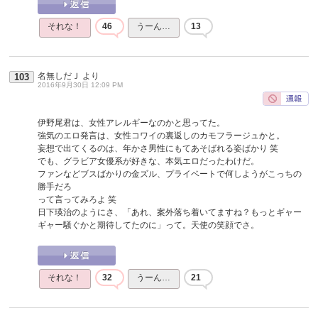
それな！
46
うーん…
13
名無しだＪ
より
103
2016年9月30日 12:09 PM
伊野尾君は、女性アレルギーなのかと思ってた。
強気のエロ発言は、女性コワイの裏返しのカモフラージュかと。
妄想で出てくるのは、年かさ男性にもてあそばれる姿ばかり 笑
でも、グラビア女優系が好きな、本気エロだったわけだ。
ファンなどブスばかりの金ズル、プライベートで何しようがこっちの
勝手だろ
って言ってみろよ 笑
日下瑛治のようにさ、「あれ、案外落ち着いてますね？もっとギャー
ギャー騒ぐかと期待してたのに」って。天使の笑顔でさ。
それな！
32
うーん…
21