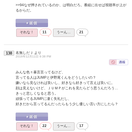
>>94
なぜ押されているのか、は明白だろ。番組に出せば視聴率が上が
るからだ。
それな！
11
うーん…
21
名無しだＪ
より
138
2016年12月11日 9:38 PM
みんな色々暴言言ってるけど、
言ってる人はJUMPと伊野尾くんをどうしたいの？
嫌いなら見なければ良いし、好きなら好きって言えば良いに。
顔は見えないけど、ＪＵＭＰがこれを見たらどう思うんだろう…
きっと悲しくなると思う。
頑張ってるJUMPに凄く失礼だし、
好きだから言ってるんだったらもう少し優しい言い方にしたら？
それな！
22
うーん…
17