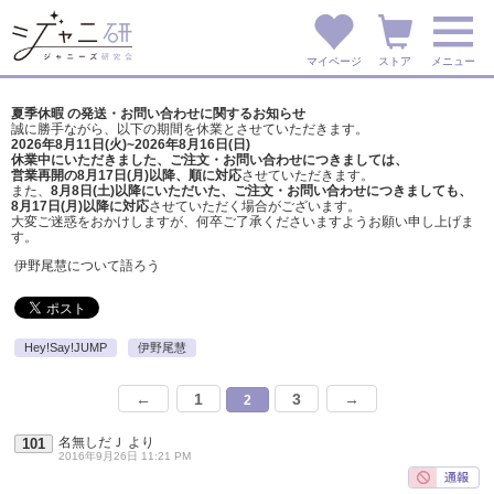
マイページ
ストア
メニュー
夏季休暇 の発送・お問い合わせに関するお知らせ
誠に勝手ながら、以下の期間を休業とさせていただきます。
2026年8月11日(火)~2026年8月16日(日)
休業中にいただきました、ご注文・お問い合わせにつきましては、
営業再開の8月17日(月)以降、順に対応
させていただきます。
また、
8月8日(土)以降にいただいた、ご注文・
お問い合わせにつきましても、
8月17日(月)以降に対応
させていただく場合がございます。
大変ご迷惑をおかけしますが、
何卒ご了承くださいますようお願い申し上げま
す。
伊野尾慧について語ろう
Hey!Say!JUMP
伊野尾慧
←
1
3
→
2
名無しだＪ
より
101
2016年9月26日 11:21 PM