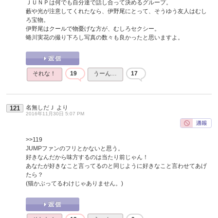
ＪＵＮＰは何でも自分達で話し合って決めるグループ。
藪や光が注意してくれたなら、伊野尾にとって、そうゆう友人はむし
ろ宝物。
伊野尾はクールで物憂げな方が、むしろセクシー。
蜷川実花の撮り下ろし写真の数々も良かったと思いますよ。
それな！
19
うーん…
17
名無しだＪ
より
121
2016年11月30日 5:07 PM
>>119
JUMPファンのフリとかないと思う。
好きなんだから味方するのは当たり前じゃん！
あなたが好きなこと言ってるのと同じように好きなこと言わせてあげ
たら？
(猫かぶってるわけじゃありません。)