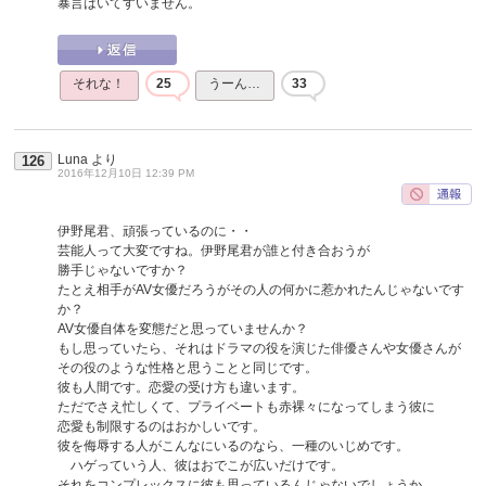
暴言はいてすいません。
それな！
25
うーん…
33
Luna
より
126
2016年12月10日 12:39 PM
伊野尾君、頑張っているのに・・
芸能人って大変ですね。伊野尾君が誰と付き合おうが
勝手じゃないですか？
たとえ相手がAV女優だろうがその人の何かに惹かれたんじゃないです
か？
AV女優自体を変態だと思っていませんか？
もし思っていたら、それはドラマの役を演じた俳優さんや女優さんが
その役のような性格と思うことと同じです。
彼も人間です。恋愛の受け方も違います。
ただでさえ忙しくて、プライベートも赤裸々になってしまう彼に
恋愛も制限するのはおかしいです。
彼を侮辱する人がこんなにいるのなら、一種のいじめです。
ハゲっていう人、彼はおでこが広いだけです。
それをコンプレックスに彼も思っているんじゃないでしょうか。