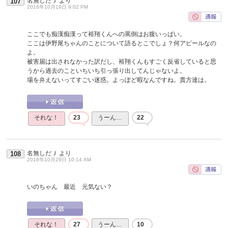
名無しだＪ
より
107
2016年10月19日 9:02 PM
ここでも痴漢痴漢って裕翔くんへの罵倒はお腹いっぱい。
ここは伊野尾ちゃんのことについて語るとこでしょ？何アピールなの
よ。
被害届は出されなかった訳だし、裕翔くんもすごく反省していると思
うから過去のこといちいち引っ張り出してんじゃないよ。
場を弁えないってすごい迷惑。よっぽど暇なんですね。貴方達は。
それな！
23
うーん…
22
名無しだＪ
より
108
2016年10月29日 10:14 AM
いのちゃん 最近 元気ない？
それな！
27
うーん…
10