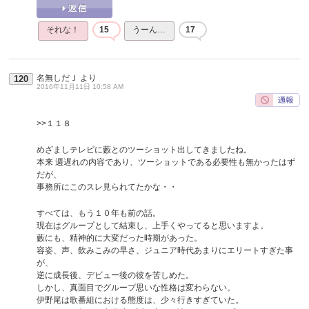
それな！
15
うーん…
17
名無しだＪ
より
120
2016年11月11日 10:58 AM
>>１１８
めざましテレビに藪とのツーショット出してきましたね。
本来 週遅れの内容であり、ツーショットである必要性も無かったはず
だが、
事務所にこのスレ見られてたかな・・
すべては、もう１０年も前の話。
現在はグループとして結束し、上手くやってると思いますよ。
藪にも、精神的に大変だった時期があった。
容姿、声、飲みこみの早さ、ジュニア時代あまりにエリートすぎた事
が、
逆に成長後、デビュー後の彼を苦しめた。
しかし、真面目でグループ思いな性格は変わらない。
伊野尾は歌番組における態度は、少々行きすぎていた。