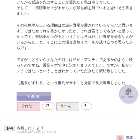
いたがる反論を先にすることが優先だと私は考えました。
そして、「視聴率が上がるから」が最も的を射ていると思いそう書き
ました。
その視聴率が上がる理由は勿論伊野尾が愛されているからだと思いま
す。ではなぜそれを書かなかったか。それは言うまでもないと思って
からです。視聴率が上がるということはそれだけ伊野尾を好きな人が
いるからだ、と、そこにこの場合当然イコールが成り立つと思ったか
らです。
ですが、どうやらあなたの目には私が「アンチ」であるかのように映
ったのですね。舌足らずで申し訳ありませんでした。ですが、私がア
ンチではないということはわかっていただきたく釈明致しました。
（趣旨がずれる。という批判が来ること覚悟で長文返事しました。）
それな！
17
うーん…
5
名無しだＪ
より
144
2016年12月19日 10:33 PM