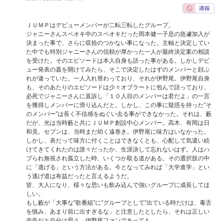
ＪＵＭＰはデビューメンバーが二転三転したグループ。
ジャニーさんスペオキ中のスペオキだった岡本健一子息の急遽加入が
決まった事で、さらに収拾のつかない事になった。主軸と決定してい
た中でも特別ジャニーさんの信頼が厚かった一人が最終決定案の相談
を受けた。そのエピソードは本人自身も語った事がある。しかしデビ
ュー発表の蓋を開けてみたら、そこで決定したはずのメンバーと顔ぶ
れが違っていた。一人入れ替わっており、それが伊野尾。伊野尾自身
も、そのあたりのエピソードは少々オブラートに包んで語っており、
必死でジャニーさんに直訴し「１０人目のメンバーは君だよ」の一言
を獲得しメンバーに滑り込んだと。しかし、この事に疑惑を持った”そ
のメンバー”は長く不信感をぬぐい去る事ができなかった。それは、藪
だが、光は当時藪と共にＪＵＭＰ創設中心メンバー。高木、有岡は日
和見。セブンは、当時まだ幼く遠巻き。伊野尾に味方はいなかった。
しかし、表だって味方に付くことはできなくとも、心配して気遣い続
けてきてくれたのは誰々だったか、生涯決して忘れないはず。人はハ
ブられ無視され孤立した時、いくつか取る道がある。その選択肢の中
に「逃げる」という方法がある。今となってみれば「大学進学」とい
う逃げ道は有益だったと言えるようだ。
皆、大人になり、様々な思いも飲み込んで強いグループに成長してほ
しい。
もし藪が「大事な”歌番組”に”グループとして”出ている時だけは、毒舌
を慎み、あまり前に出すぎるな」と注意したとしたら、それは正しい
忠告だと自分は思う。伊野尾ファンであっても。