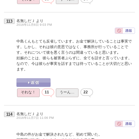
名無しだＪ
より
113
2016年11月6日 9:03 PM
中島くんもとても反省しています。お金で解決していることは事実で
す。しかし、それは彼の意思ではなく、事務所が行っていることで
す。それについて彼を悪く言うのは間違っていると思います｡
妊娠のことは、彼らも被害者ぶらずに、全てを話すと言っています。
なので、今は彼らが事実を話すまでは待っていることが大切だと思い
ます。
それな！
11
うーん…
22
名無しだＪ
より
114
2016年11月7日 11:06 PM
中島の件がお金で解決されたなど、初めて聞いた。