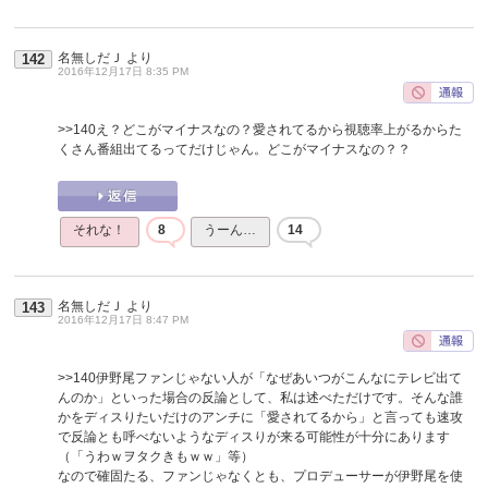
名無しだＪ
より
142
2016年12月17日 8:35 PM
>>140
え？どこがマイナスなの？愛されてるから視聴率上がるからた
くさん番組出てるってだけじゃん。どこがマイナスなの？？
それな！
8
うーん…
14
名無しだＪ
より
143
2016年12月17日 8:47 PM
>>140
伊野尾ファンじゃない人が「なぜあいつがこんなにテレビ出て
んのか」といった場合の反論として、私は述べただけです。そんな誰
かをディスりたいだけのアンチに「愛されてるから」と言っても速攻
で反論とも呼べないようなディスりが来る可能性が十分にあります
（「うわｗヲタクきもｗｗ」等）
なので確固たる、ファンじゃなくとも、プロデューサーが伊野尾を使