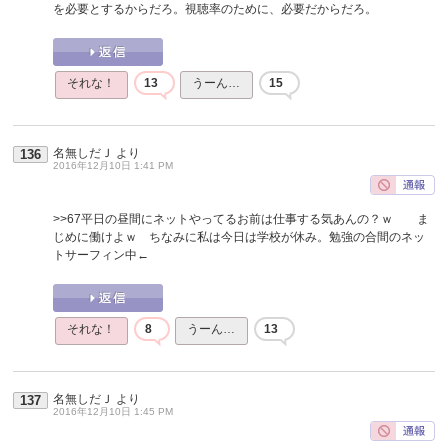
を必要とするからだろ。視聴率のために、必要だからだろ。
それな！
13
うーん…
15
名無しだＪ
より
136
2016年12月10日 1:41 PM
>>67
平日の昼間にネットやってるお前は仕事する気あんの？ｗ ま
じめに働けよｗ ちなみに私は今日は学校が休み。勉強の合間のネッ
トサーフィン中←
それな！
8
うーん…
13
名無しだＪ
より
137
2016年12月10日 1:45 PM