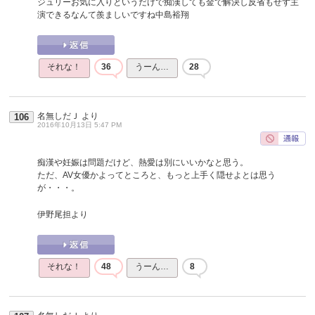
ジュリーお気に入りというだけで痴漢しても金で解決し反省もせず主
演できるなんて羨ましいですね中島裕翔
それな！
36
うーん…
28
名無しだＪ
より
106
2016年10月13日 5:47 PM
痴漢や妊娠は問題だけど、熱愛は別にいいかなと思う。
ただ、AV女優かよってところと、もっと上手く隠せよとは思う
が・・・。
伊野尾担より
それな！
48
うーん…
8