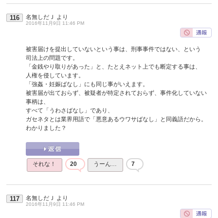
名無しだＪ
より
116
2016年11月9日 11:46 PM
被害届けを提出していないという事は、刑事事件ではない、という
司法上の問題です。
「金銭やり取りがあった」と、たとえネット上でも断定する事は、
人権を侵しています。
「強姦・妊娠ばなし」にも同じ事がいえます。
被害届が出ておらず、被疑者が特定されておらず、事件化していない
事柄は、
すべて「うわさばなし」であり、
ガセネタとは業界用語で「悪意あるウワサばなし」と同義語だから。
わかりました？
それな！
20
うーん…
7
名無しだＪ
より
117
2016年11月9日 11:46 PM