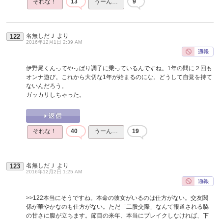
それな！
13
うーん…
9
名無しだＪ
より
122
2016年12月1日 2:39 AM
伊野尾くんってやっぱり調子に乗っているんですね。1年の間に２回も
オンナ遊び。これから大切な1年が始まるのにな。どうして自覚を持て
ないんだろう。
ガッカリしちゃった。
それな！
40
うーん…
19
名無しだＪ
より
123
2016年12月2日 1:25 AM
>>122
本当にそうですね。本命の彼女がいるのは仕方がない。交友関
係が華やかなのも仕方がない。ただ「二股交際」なんて報道される脇
の甘さに腹が立ちます。節目の来年、本当にブレイクしなければ、下