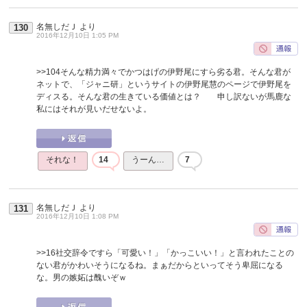
名無しだＪ
より
130
2016年12月10日 1:05 PM
>>104
そんな精力満々でかつはげの伊野尾にすら劣る君。そんな君が
ネットで、「ジャニ研」というサイトの伊野尾慧のページで伊野尾を
ディスる。そんな君の生きている価値とは？ 申し訳ないが馬鹿な
私にはそれが見いだせないよ。
それな！
14
うーん…
7
名無しだＪ
より
131
2016年12月10日 1:08 PM
>>16
社交辞令ですら「可愛い！」「かっこいい！」と言われたことの
ない君がかわいそうになるね。まぁだからといってそう卑屈になる
な。男の嫉妬は醜いぞｗ