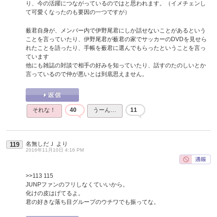
り、今の活躍につながっているのではと思われます。（イメチェンし
て可愛くなったのも要因の一つですが）
薮君自身が、メンバー内で伊野尾君にしか話せないことがあるという
ことを言っていたり、伊野尾君が薮君の家でサッカーのDVDを見せら
れたことを語ったり、手帳を薮君に選んでもらったということを言っ
ています
他にも雑誌の対談で相手の好みを知っていたり、話すのたのしいとか
言っているので仲が悪いとは到底思えません。
それな！
40
うーん…
11
名無しだＪ
より
119
2016年11月10日 4:16 PM
>>113
115
JUNPファンのフリしなくていいから。
化けの皮はげてるよ。
君の好きな落ち目グループのウチワでも振ってな。