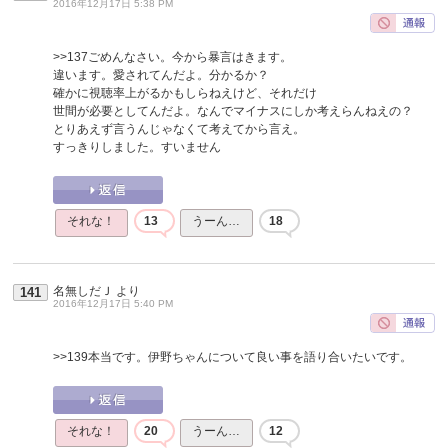
2016年12月17日 5:38 PM
>>137
ごめんなさい。今から暴言はきます。
違います。愛されてんだよ。分かるか？
確かに視聴率上がるかもしらねえけど、それだけ
世間が必要としてんだよ。なんでマイナスにしか考えらんねえの？
とりあえず言うんじゃなくて考えてから言え。
すっきりしました。すいません
それな！
13
うーん…
18
名無しだＪ
より
141
2016年12月17日 5:40 PM
>>139
本当です。伊野ちゃんについて良い事を語り合いたいです。
それな！
20
うーん…
12