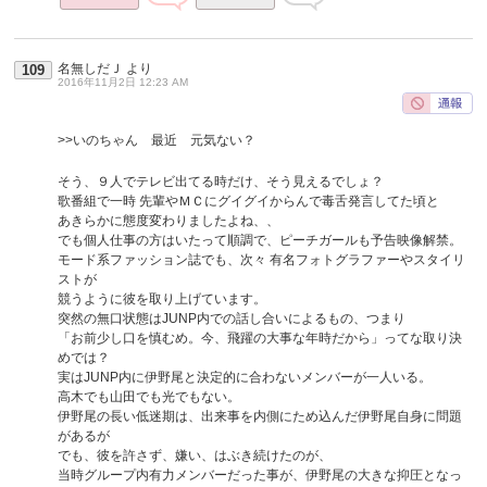
名無しだＪ
より
109
2016年11月2日 12:23 AM
>>いのちゃん 最近 元気ない？
そう、９人でテレビ出てる時だけ、そう見えるでしょ？
歌番組で一時 先輩やＭＣにグイグイからんで毒舌発言してた頃と
あきらかに態度変わりましたよね、、
でも個人仕事の方はいたって順調で、ピーチガールも予告映像解禁。
モード系ファッション誌でも、次々 有名フォトグラファーやスタイリ
ストが
競うように彼を取り上げています。
突然の無口状態はJUNP内での話し合いによるもの、つまり
「お前少し口を慎むめ。今、飛躍の大事な年時だから」ってな取り決
めでは？
実はJUNP内に伊野尾と決定的に合わないメンバーが一人いる。
高木でも山田でも光でもない。
伊野尾の長い低迷期は、出来事を内側にため込んだ伊野尾自身に問題
があるが
でも、彼を許さず、嫌い、はぶき続けたのが、
当時グループ内有力メンバーだった事が、伊野尾の大きな抑圧となっ