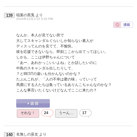
稲葉の黒兎
より
139
2016年12月17日 5:32 PM
なんか、本人が見てない所で
大してスキャンダルぐらいしか知らない素人が
ディスってんのを見てて、不愉快。
彼を応援できないなら、即刻ここから出てってほしい。
しかも、ここは伊野ちゃんについて
「あー、あれかっこいいよね」とか話したいのに
中島のスキャンダル出したりして、
７とBESTの違いも分かんないのかな？
たぶんこれが、「人の不幸は蜜の味」っていって
馬鹿にする人たちは集っているありんこちゃんなのかな？
こんな事言いたくないけどなんでここに来たの？
それな！
24
うーん…
17
名無しの巫女
より
140