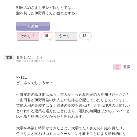
明日のめざましテレビ観なくては。
髪を切った伊野尾くんが観れますね♪
それな！
19
うーん…
12
名無しだＪ
より
118
2016年11月10日 12:09 PM
>>111
どこネタでしょうか？
伊野尾君の低迷期は元々、本人が引っ込み思案の人見知りだったこと
（山田君が伊野尾君の大人しい性格を心配していたりしています）、
芸能人用の高校ではなく普通の高校を選んび、大学も理系の上忙しい
といわれる建築を選んだことにより、活動の時間はほかのメンバーと
比べると格段に少なかったと思われます。
大学を卒業し時間ができたこと、大学でたくさんの知識を得たり、
色々な人と関わりコミュニケーションを取ることにより積極的にな