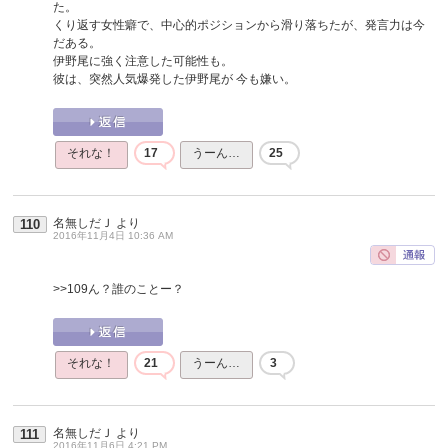
た。
くり返す女性癖で、中心的ポジションから滑り落ちたが、発言力は今
だある。
伊野尾に強く注意した可能性も。
彼は、突然人気爆発した伊野尾が 今も嫌い。
それな！
17
うーん…
25
名無しだＪ
より
110
2016年11月4日 10:36 AM
>>109
ん？誰のことー？
それな！
21
うーん…
3
名無しだＪ
より
111
2016年11月6日 4:21 PM