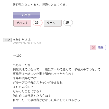
伊野尾と入力すると、担降りと出てくる。
それな！
29
うーん…
15
名無しだＪ
より
102
2016年9月27日 9:49 AM
>>100
出ちゃったね！
偶然現地で出会って、一緒にプールで遊んで、早朝お手てつないで！
事務所は一緒にいた事を認めちゃったからね！
来年10周年なのに
グループの半分がスキャンダルまみれ
またもみ消し？
なかったことにする？
味しめて繰り返すだろうね！
何やったって事務所がなかった事にしてくれるから