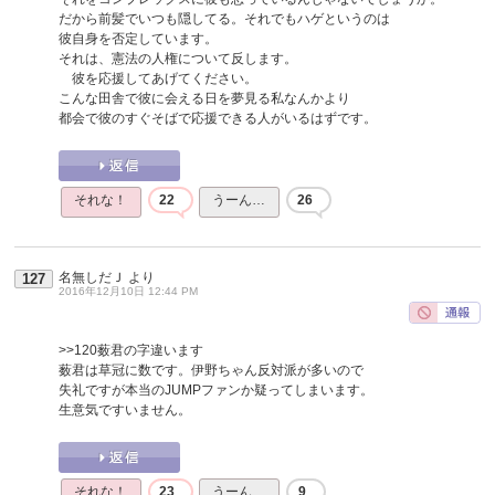
だから前髪でいつも隠してる。それでもハゲというのは
彼自身を否定しています。
それは、憲法の人権について反します。
彼を応援してあげてください。
こんな田舎で彼に会える日を夢見る私なんかより
都会で彼のすぐそばで応援できる人がいるはずです。
それな！
22
うーん…
26
名無しだＪ
より
127
2016年12月10日 12:44 PM
>>120
薮君の字違います
薮君は草冠に数です。伊野ちゃん反対派が多いので
失礼ですが本当のJUMPファンか疑ってしまいます。
生意気ですいません。
それな！
23
うーん…
9