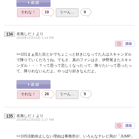
それな！
10
うーん…
9
名無しだＪ
より
134
2016年12月10日 1:14 PM
>>101
まぁ見た目とかでちょこっと好きになってた人はスキャンダル
で降りていくだろうね。でもさ、真のファンはさ、伊野尾またスキャ
ンダル・・・？って思って悲しくなったって、降りたいって思ったっ
て、降りれないんだよ。やっぱり好きなんだよ。
それな！
26
うーん…
9
名無しだＪ
より
135
2016年12月10日 1:17 PM
>>105
活動休止しない理由は事務所が、いろんなテレビ局が「JUMP」