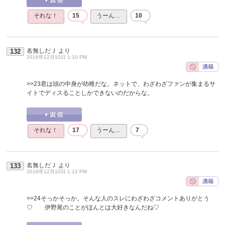
それな！
15
うーん…
10
名無しだＪ
より
132
2016年12月10日 1:10 PM
>>23
君は頭の中身が幼稚だな。ネットで、わざわざファンが集まるサ
イトでディスることしかできないのだからな。
それな！
17
うーん…
7
名無しだＪ
より
133
2016年12月10日 1:12 PM
>>24
そっかそっか。そんな人のスレにわざわざコメントありがとう
♡ 伊野尾のことがほんとは大好きなんだね♡