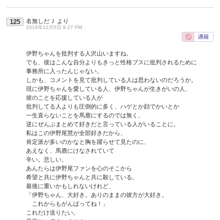
名無しだＪ
より
125
2016年12月5日 9:27 PM
伊野ちゃんを批判する人沢山いますね。
でも、彼はこんな自分よりもきっと性格ブスに批判されるために
事務所に入ったんじゃない。
しかも、コメントを見て批判している人は思わないのだろうか。
現に伊野ちゃんを愛している人、伊野ちゃんが生きがいの人、
彼のことを応援している人が
批判してる人よりも圧倒的に多く、ハゲとか顔でかいとか
一生直らないことを馬鹿にするのでは無く、
逆にぜんぶまとめて好きだと言っている人がいることに。
私はこの伊野尾慧が全部好きだから、
肯定派が多いのかなと胸を躍らせて見たのに、
あえなく、馬鹿にけなされていて
辛い。悲しい。
あんたらは伊野尾ファンを心のそこから
希望と共に伊野ちゃんと共に殺している。
最後に重いかもしれないけれど、
「伊野ちゃん、大好き。ありのままの彼方が大好き。
これからもがんばってね！」
これだけ送りたい。