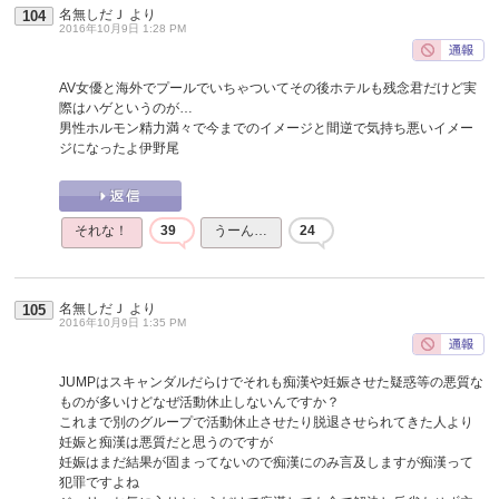
名無しだＪ
より
104
2016年10月9日 1:28 PM
AV女優と海外でプールでいちゃついてその後ホテルも残念君だけど実
際はハゲというのが…
男性ホルモン精力満々で今までのイメージと間逆で気持ち悪いイメー
ジになったよ伊野尾
それな！
39
うーん…
24
名無しだＪ
より
105
2016年10月9日 1:35 PM
JUMPはスキャンダルだらけでそれも痴漢や妊娠させた疑惑等の悪質な
ものが多いけどなぜ活動休止しないんですか？
これまで別のグループで活動休止させたり脱退させられてきた人より
妊娠と痴漢は悪質だと思うのですが
妊娠はまだ結果が固まってないので痴漢にのみ言及しますが痴漢って
犯罪ですよね