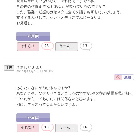
被害届が出ていないなら、それはそこまでの事。
その後の措置まで なぜあなたが知っているのですか？
また、強姦・妊娠のガセネタに全てを話すも何もないでしょう。
支持するふりして、シレッとディスてんじゃないよ、
お見通し。
それな！
23
うーん…
13
名無しだＪ
より
115
2016年11月8日 11:58 PM
あなたになにがわかるんですか?
あなたこそ、なぜガセネタと言えるのですか｡その後の措置を私が知っ
ていたからってあなたには関係ないと思います。
別に、ディスってなんかないですよ。
それな！
10
うーん…
16