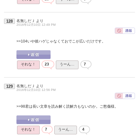
名無しだＪ
より
128
2016年12月10日 12:49 PM
>>104
いや彼ハゲじゃなくておでこが広いだけです。
それな！
23
うーん…
7
名無しだＪ
より
129
2016年12月10日 12:56 PM
>>98
君は長い文章を読み解く読解力もないのか。ご愁傷様。
それな！
7
うーん…
4