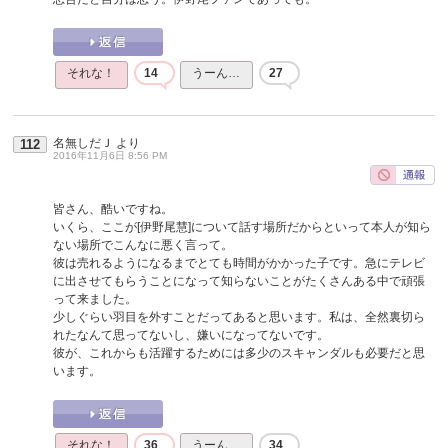
それな！
14
うーん…
27
名無しだＪ
より
112
2016年11月6日 8:56 PM
皆さん、酷いですね。
いくら、ここが[伊野尾慧]について話す場所だからといって本人が知ら
ない場所でこんなに悪く言って。
彼は売れるようになるまでとても時間がかかった子です。急にテレビ
に出させてもらうことになって知らないことがたくさんある中で頑張
って来ました。
少しぐらい羽目を外すことだってあると思います。私は、全然裏切ら
れたなんて思ってないし、嫌いになってないです。
彼が、これからも活躍するためには多少のスキャンダルも必要だと思
います。
それな！
36
うーん…
34