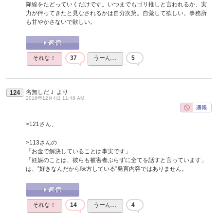
降線をたどっていくだけです。いつまでもゴリ推しと言われるか、実
力が伴ってきたと見なされるかは自分次第。自覚して欲しい。事務所
も甘やかさないで欲しい。
それな！
37
うーん…
5
名無しだＪ
より
124
2016年12月4日 11:48 AM
>121さん、
>113さんの
「お金で解決していることは事実です」
「妊娠のことは、彼らも被害者ぶらずに全てを話すと言っています」
は、”好きなんだから味方している”発言内容ではありません。
それな！
14
うーん…
4