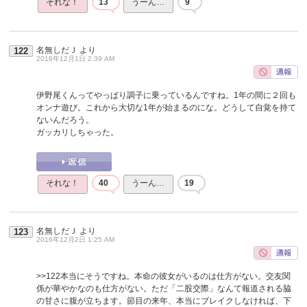
それな！
13
うーん…
9
名無しだＪ
より
122
2016年12月1日 2:39 AM
伊野尾くんってやっぱり調子に乗っているんですね。1年の間に２回も
オンナ遊び。これから大切な1年が始まるのにな。どうして自覚を持て
ないんだろう。
ガッカリしちゃった。
それな！
40
うーん…
19
名無しだＪ
より
123
2016年12月2日 1:25 AM
>>122
本当にそうですね。本命の彼女がいるのは仕方がない。交友関
係が華やかなのも仕方がない。ただ「二股交際」なんて報道される脇
の甘さに腹が立ちます。節目の来年、本当にブレイクしなければ、下