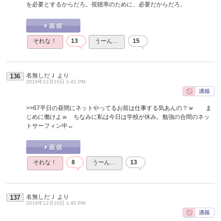
を必要とするからだろ。視聴率のために、必要だからだろ。
それな！
13
うーん…
15
名無しだＪ
より
136
2016年12月10日 1:41 PM
>>67
平日の昼間にネットやってるお前は仕事する気あんの？ｗ ま
じめに働けよｗ ちなみに私は今日は学校が休み。勉強の合間のネッ
トサーフィン中←
それな！
8
うーん…
13
名無しだＪ
より
137
2016年12月10日 1:45 PM