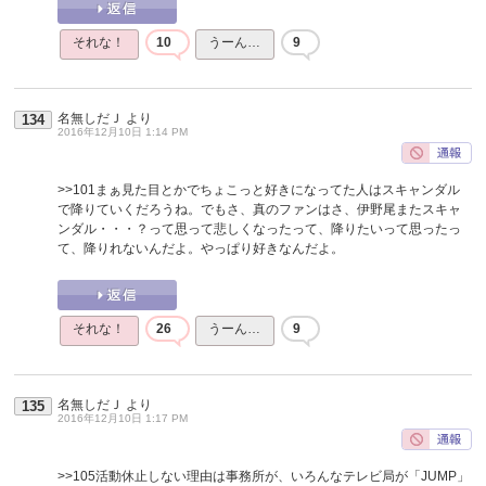
それな！
10
うーん…
9
名無しだＪ
より
134
2016年12月10日 1:14 PM
>>101
まぁ見た目とかでちょこっと好きになってた人はスキャンダル
で降りていくだろうね。でもさ、真のファンはさ、伊野尾またスキャ
ンダル・・・？って思って悲しくなったって、降りたいって思ったっ
て、降りれないんだよ。やっぱり好きなんだよ。
それな！
26
うーん…
9
名無しだＪ
より
135
2016年12月10日 1:17 PM
>>105
活動休止しない理由は事務所が、いろんなテレビ局が「JUMP」