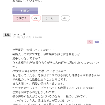
暴言はいてすいません。
それな！
25
うーん…
33
Luna
より
126
2016年12月10日 12:39 PM
伊野尾君、頑張っているのに・・
芸能人って大変ですね。伊野尾君が誰と付き合おうが
勝手じゃないですか？
たとえ相手がAV女優だろうがその人の何かに惹かれたんじゃないです
か？
AV女優自体を変態だと思っていませんか？
もし思っていたら、それはドラマの役を演じた俳優さんや女優さんが
その役のような性格と思うことと同じです。
彼も人間です。恋愛の受け方も違います。
ただでさえ忙しくて、プライベートも赤裸々になってしまう彼に
恋愛も制限するのはおかしいです。
彼を侮辱する人がこんなにいるのなら、一種のいじめです。
ハゲっていう人、彼はおでこが広いだけです。
それをコンプレックスに彼も思っているんじゃないでしょうか。