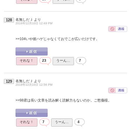
名無しだＪ
より
128
2016年12月10日 12:49 PM
>>104
いや彼ハゲじゃなくておでこが広いだけです。
それな！
23
うーん…
7
名無しだＪ
より
129
2016年12月10日 12:56 PM
>>98
君は長い文章を読み解く読解力もないのか。ご愁傷様。
それな！
7
うーん…
4