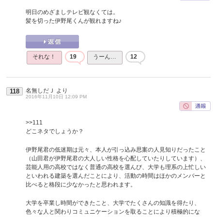
明日のめざましテレビ観なくては。
髪を切った伊野尾くんが観れますね♪
それな！
19
うーん…
12
名無しだＪ
より
118
2016年11月10日 12:09 PM
>>111
どこネタでしょうか？
伊野尾君の低迷期は元々、本人が引っ込み思案の人見知りだったこと
（山田君が伊野尾君の大人しい性格を心配していたりしています）、
芸能人用の高校ではなく普通の高校を選んび、大学も理系の上忙しい
といわれる建築を選んだことにより、活動の時間はほかのメンバーと
比べると格段に少なかったと思われます。
大学を卒業し時間ができたこと、大学でたくさんの知識を得たり、
色々な人と関わりコミュニケーションを取ることにより積極的にな