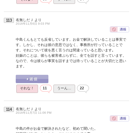
名無しだＪ
より
113
2016年11月6日 9:03 PM
中島くんもとても反省しています。お金で解決していることは事実で
す。しかし、それは彼の意思ではなく、事務所が行っていることで
す。それについて彼を悪く言うのは間違っていると思います｡
妊娠のことは、彼らも被害者ぶらずに、全てを話すと言っています。
なので、今は彼らが事実を話すまでは待っていることが大切だと思い
ます。
それな！
11
うーん…
22
名無しだＪ
より
114
2016年11月7日 11:06 PM
中島の件がお金で解決されたなど、初めて聞いた。