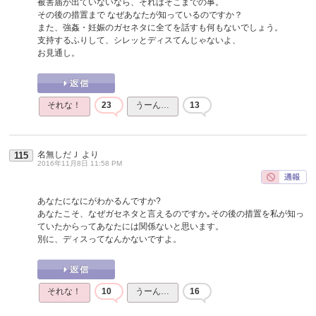
被害届が出ていないなら、それはそこまでの事。
その後の措置まで なぜあなたが知っているのですか？
また、強姦・妊娠のガセネタに全てを話すも何もないでしょう。
支持するふりして、シレッとディスてんじゃないよ、
お見通し。
それな！
23
うーん…
13
名無しだＪ
より
115
2016年11月8日 11:58 PM
あなたになにがわかるんですか?
あなたこそ、なぜガセネタと言えるのですか｡その後の措置を私が知っ
ていたからってあなたには関係ないと思います。
別に、ディスってなんかないですよ。
それな！
10
うーん…
16