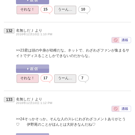
それな！
15
うーん…
10
名無しだＪ
より
132
2016年12月10日 1:10 PM
>>23
君は頭の中身が幼稚だな。ネットで、わざわざファンが集まるサ
イトでディスることしかできないのだからな。
それな！
17
うーん…
7
名無しだＪ
より
133
2016年12月10日 1:12 PM
>>24
そっかそっか。そんな人のスレにわざわざコメントありがとう
♡ 伊野尾のことがほんとは大好きなんだね♡