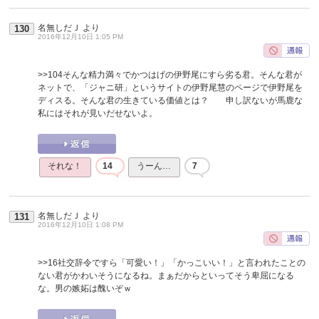
名無しだＪ
より
130
2016年12月10日 1:05 PM
>>104
そんな精力満々でかつはげの伊野尾にすら劣る君。そんな君が
ネットで、「ジャニ研」というサイトの伊野尾慧のページで伊野尾を
ディスる。そんな君の生きている価値とは？ 申し訳ないが馬鹿な
私にはそれが見いだせないよ。
それな！
14
うーん…
7
名無しだＪ
より
131
2016年12月10日 1:08 PM
>>16
社交辞令ですら「可愛い！」「かっこいい！」と言われたことの
ない君がかわいそうになるね。まぁだからといってそう卑屈になる
な。男の嫉妬は醜いぞｗ