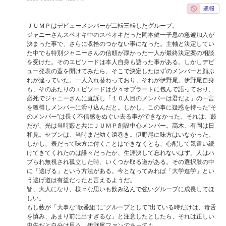
ＪＵＭＰはデビューメンバーが二転三転したグループ。
ジャニーさんスペオキ中のスペオキだった岡本健一子息の急遽加入が
決まった事で、さらに収拾のつかない事になった。主軸と決定してい
た中でも特別ジャニーさんの信頼が厚かった一人が最終決定案の相談
を受けた。そのエピソードは本人自身も語った事がある。しかしデビ
ュー発表の蓋を開けてみたら、そこで決定したはずのメンバーと顔ぶ
れが違っていた。一人入れ替わっており、それが伊野尾。伊野尾自身
も、そのあたりのエピソードは少々オブラートに包んで語っており、
必死でジャニーさんに直訴し「１０人目のメンバーは君だよ」の一言
を獲得しメンバーに滑り込んだと。しかし、この事に疑惑を持った”そ
のメンバー”は長く不信感をぬぐい去る事ができなかった。それは、藪
だが、光は当時藪と共にＪＵＭＰ創設中心メンバー。高木、有岡は日
和見。セブンは、当時まだ幼く遠巻き。伊野尾に味方はいなかった。
しかし、表だって味方に付くことはできなくとも、心配して気遣い続
けてきてくれたのは誰々だったか、生涯決して忘れないはず。人はハ
ブられ無視され孤立した時、いくつか取る道がある。その選択肢の中
に「逃げる」という方法がある。今となってみれば「大学進学」とい
う逃げ道は有益だったと言えるようだ。
皆、大人になり、様々な思いも飲み込んで強いグループに成長してほ
しい。
もし藪が「大事な”歌番組”に”グループとして”出ている時だけは、毒舌
を慎み、あまり前に出すぎるな」と注意したとしたら、それは正しい
忠告だと自分は思う。伊野尾ファンであっても。