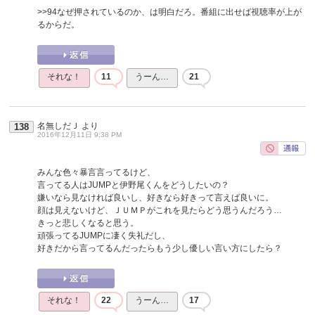
>>94
なぜ押されているのか、は明白だろ。番組に出せば視聴率が上が
るからだ。
それな！
11
うーん…
21
名無しだＪ
より
138
2016年12月11日 9:38 PM
みんな色々暴言言ってるけど、
言ってる人はJUMPと伊野尾くんをどうしたいの？
嫌いなら見なければ良いし、好きなら好きって言えば良いに。
顔は見えないけど、ＪＵＭＰがこれを見たらどう思うんだろう…
きっと悲しくなると思う。
頑張ってるJUMPに凄く失礼だし、
好きだから言ってるんだったらもう少し優しい言い方にしたら？
それな！
22
うーん…
17