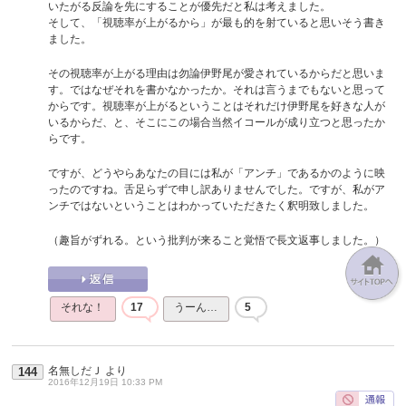
いたがる反論を先にすることが優先だと私は考えました。
そして、「視聴率が上がるから」が最も的を射ていると思いそう書き
ました。
その視聴率が上がる理由は勿論伊野尾が愛されているからだと思いま
す。ではなぜそれを書かなかったか。それは言うまでもないと思って
からです。視聴率が上がるということはそれだけ伊野尾を好きな人が
いるからだ、と、そこにこの場合当然イコールが成り立つと思ったか
らです。
ですが、どうやらあなたの目には私が「アンチ」であるかのように映
ったのですね。舌足らずで申し訳ありませんでした。ですが、私がア
ンチではないということはわかっていただきたく釈明致しました。
（趣旨がずれる。という批判が来ること覚悟で長文返事しました。）
それな！
17
うーん…
5
名無しだＪ
より
144
2016年12月19日 10:33 PM