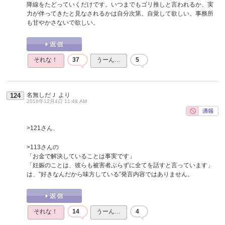
降線をたどっていくだけです。いつまでもゴリ推しと言われるか、実
力が伴ってきたと見なされるかは自分次第。自覚して欲しい。事務所
も甘やかさないで欲しい。
それな！
37
うーん…
5
名無しだＪ
より
124
2016年12月4日 11:48 AM
>121さん、
>113さんの
「お金で解決していることは事実です」
「妊娠のことは、彼らも被害者ぶらずに全てを話すと言っています」
は、”好きなんだから味方している”発言内容ではありません。
それな！
14
うーん…
4