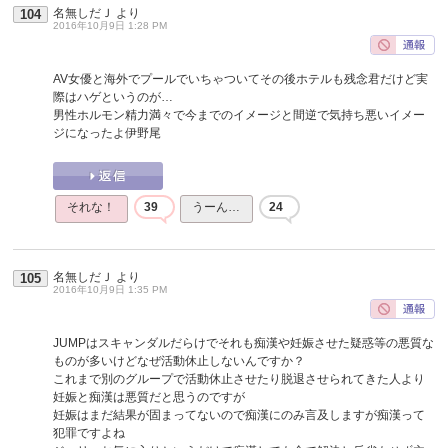
名無しだＪ
より
104
2016年10月9日 1:28 PM
AV女優と海外でプールでいちゃついてその後ホテルも残念君だけど実
際はハゲというのが…
男性ホルモン精力満々で今までのイメージと間逆で気持ち悪いイメー
ジになったよ伊野尾
それな！
39
うーん…
24
名無しだＪ
より
105
2016年10月9日 1:35 PM
JUMPはスキャンダルだらけでそれも痴漢や妊娠させた疑惑等の悪質な
ものが多いけどなぜ活動休止しないんですか？
これまで別のグループで活動休止させたり脱退させられてきた人より
妊娠と痴漢は悪質だと思うのですが
妊娠はまだ結果が固まってないので痴漢にのみ言及しますが痴漢って
犯罪ですよね