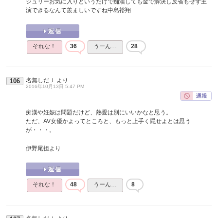
ジュリーお気に入りというだけで痴漢しても金で解決し反省もせず主
演できるなんて羨ましいですね中島裕翔
それな！
36
うーん…
28
名無しだＪ
より
106
2016年10月13日 5:47 PM
痴漢や妊娠は問題だけど、熱愛は別にいいかなと思う。
ただ、AV女優かよってところと、もっと上手く隠せよとは思う
が・・・。
伊野尾担より
それな！
48
うーん…
8