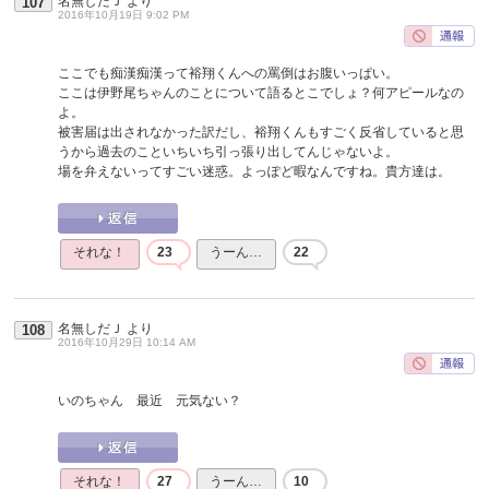
名無しだＪ
より
107
2016年10月19日 9:02 PM
ここでも痴漢痴漢って裕翔くんへの罵倒はお腹いっぱい。
ここは伊野尾ちゃんのことについて語るとこでしょ？何アピールなの
よ。
被害届は出されなかった訳だし、裕翔くんもすごく反省していると思
うから過去のこといちいち引っ張り出してんじゃないよ。
場を弁えないってすごい迷惑。よっぽど暇なんですね。貴方達は。
それな！
23
うーん…
22
名無しだＪ
より
108
2016年10月29日 10:14 AM
いのちゃん 最近 元気ない？
それな！
27
うーん…
10