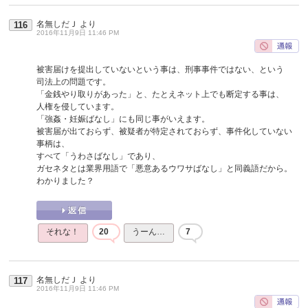
名無しだＪ
より
116
2016年11月9日 11:46 PM
被害届けを提出していないという事は、刑事事件ではない、という
司法上の問題です。
「金銭やり取りがあった」と、たとえネット上でも断定する事は、
人権を侵しています。
「強姦・妊娠ばなし」にも同じ事がいえます。
被害届が出ておらず、被疑者が特定されておらず、事件化していない
事柄は、
すべて「うわさばなし」であり、
ガセネタとは業界用語で「悪意あるウワサばなし」と同義語だから。
わかりました？
それな！
20
うーん…
7
名無しだＪ
より
117
2016年11月9日 11:46 PM