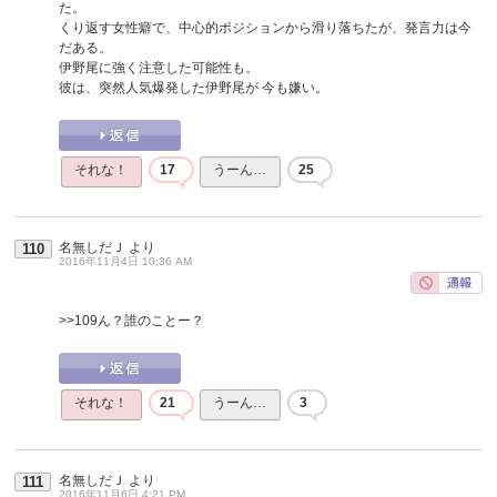
た。
くり返す女性癖で、中心的ポジションから滑り落ちたが、発言力は今
だある。
伊野尾に強く注意した可能性も。
彼は、突然人気爆発した伊野尾が 今も嫌い。
それな！
17
うーん…
25
名無しだＪ
より
110
2016年11月4日 10:36 AM
>>109
ん？誰のことー？
それな！
21
うーん…
3
名無しだＪ
より
111
2016年11月6日 4:21 PM