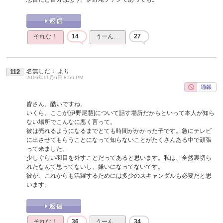
それな！
14
うーん…
27
名無しだＪ
より
112
2016年11月6日 8:56 PM
皆さん、酷いですね。
いくら、ここが[伊野尾慧]について話す場所だからといって本人が知ら
ない場所でこんなに悪く言って。
彼は売れるようになるまでとても時間がかかった子です。急にテレビ
に出させてもらうことになって知らないことがたくさんある中で頑張
って来ました。
少しぐらい羽目を外すことだってあると思います。私は、全然裏切ら
れたなんて思ってないし、嫌いになってないです。
彼が、これからも活躍するためには多少のスキャンダルも必要だと思
います。
それな！
36
うーん…
34