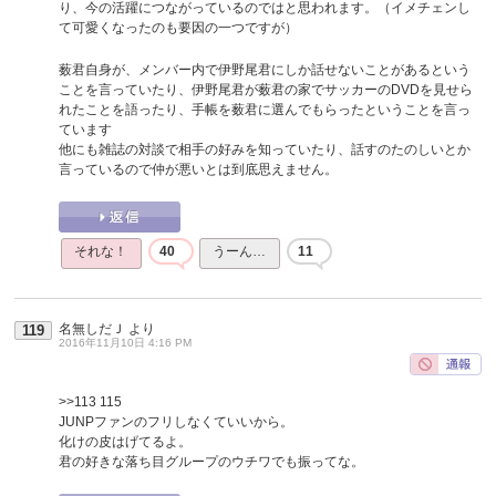
り、今の活躍につながっているのではと思われます。（イメチェンし
て可愛くなったのも要因の一つですが）
薮君自身が、メンバー内で伊野尾君にしか話せないことがあるという
ことを言っていたり、伊野尾君が薮君の家でサッカーのDVDを見せら
れたことを語ったり、手帳を薮君に選んでもらったということを言っ
ています
他にも雑誌の対談で相手の好みを知っていたり、話すのたのしいとか
言っているので仲が悪いとは到底思えません。
それな！
40
うーん…
11
名無しだＪ
より
119
2016年11月10日 4:16 PM
>>113
115
JUNPファンのフリしなくていいから。
化けの皮はげてるよ。
君の好きな落ち目グループのウチワでも振ってな。