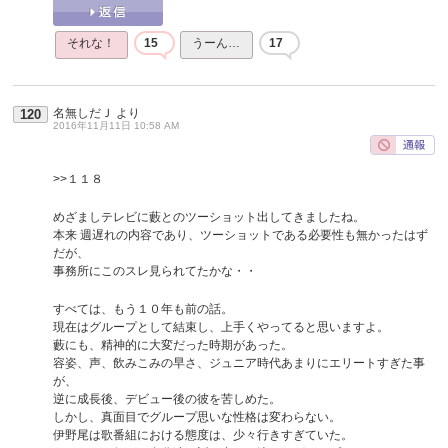
それな！
15
うーん…
17
名無しだＪ
より
120
2016年11月11日 10:58 AM
>>１１８
めざましテレビに藪とのツーショット出してきましたね。
本来 週遅れの内容であり、ツーショットである必要性も無かったはず
だが、
事務所にこのスレ見られてたかな・・
すべては、もう１０年も前の話。
現在はグループとして結束し、上手くやってると思いますよ。
藪にも、精神的に大変だった時期があった。
容姿、声、飲みこみの早さ、ジュニア時代あまりにエリートすぎた事
が、
逆に成長後、デビュー後の彼を苦しめた。
しかし、真面目でグループ思いな性格は変わらない。
伊野尾は歌番組における態度は、少々行きすぎていた。