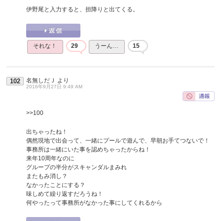
伊野尾と入力すると、担降りと出てくる。
それな！
29
うーん…
15
名無しだＪ
より
102
2016年9月27日 9:49 AM
>>100
出ちゃったね！
偶然現地で出会って、一緒にプールで遊んで、早朝お手てつないで！
事務所は一緒にいた事を認めちゃったからね！
来年10周年なのに
グループの半分がスキャンダルまみれ
またもみ消し？
なかったことにする？
味しめて繰り返すだろうね！
何やったって事務所がなかった事にしてくれるから