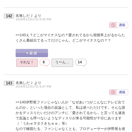
名無しだＪ
より
142
2016年12月17日 8:35 PM
>>140
え？どこがマイナスなの？愛されてるから視聴率上がるからた
くさん番組出てるってだけじゃん。どこがマイナスなの？？
それな！
8
うーん…
14
名無しだＪ
より
143
2016年12月17日 8:47 PM
>>140
伊野尾ファンじゃない人が「なぜあいつがこんなにテレビ出て
んのか」といった場合の反論として、私は述べただけです。そんな誰
かをディスりたいだけのアンチに「愛されてるから」と言っても速攻
で反論とも呼べないようなディスりが来る可能性が十分にあります
（「うわｗヲタクきもｗｗ」等）
なので確固たる、ファンじゃなくとも、プロデューサーが伊野尾を使