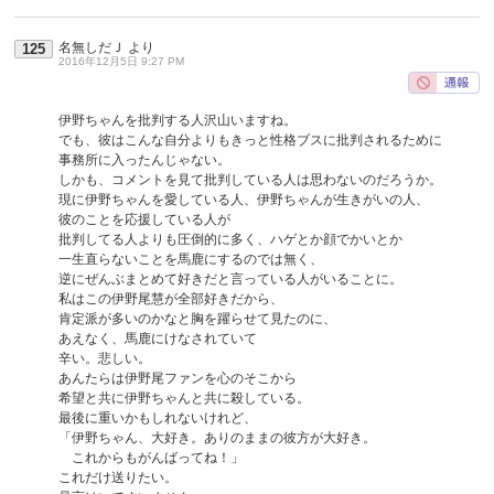
名無しだＪ
より
125
2016年12月5日 9:27 PM
伊野ちゃんを批判する人沢山いますね。
でも、彼はこんな自分よりもきっと性格ブスに批判されるために
事務所に入ったんじゃない。
しかも、コメントを見て批判している人は思わないのだろうか。
現に伊野ちゃんを愛している人、伊野ちゃんが生きがいの人、
彼のことを応援している人が
批判してる人よりも圧倒的に多く、ハゲとか顔でかいとか
一生直らないことを馬鹿にするのでは無く、
逆にぜんぶまとめて好きだと言っている人がいることに。
私はこの伊野尾慧が全部好きだから、
肯定派が多いのかなと胸を躍らせて見たのに、
あえなく、馬鹿にけなされていて
辛い。悲しい。
あんたらは伊野尾ファンを心のそこから
希望と共に伊野ちゃんと共に殺している。
最後に重いかもしれないけれど、
「伊野ちゃん、大好き。ありのままの彼方が大好き。
これからもがんばってね！」
これだけ送りたい。