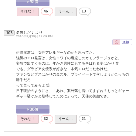
それな！
46
うーん…
13
名無しだＪ
より
103
2016年9月30日 12:09 PM
伊野尾君は、女性アレルギーなのかと思ってた。
強気のエロ発言は、女性コワイの裏返しのカモフラージュかと。
妄想で出てくるのは、年かさ男性にもてあそばれる姿ばかり 笑
でも、グラビア女優系が好きな、本気エロだったわけだ。
ファンなどブスばかりの金ズル、プライベートで何しようがこっちの
勝手だろ
って言ってみろよ 笑
日下瑛治のようにさ、「あれ、案外落ち着いてますね？もっとギャー
ギャー騒ぐかと期待してたのに」って。天使の笑顔でさ。
それな！
32
うーん…
21