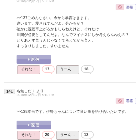
2016年12月17日 5:38 PM
>>137
ごめんなさい。今から暴言はきます。
違います。愛されてんだよ。分かるか？
確かに視聴率上がるかもしらねえけど、それだけ
世間が必要としてんだよ。なんでマイナスにしか考えらんねえの？
とりあえず言うんじゃなくて考えてから言え。
すっきりしました。すいません
それな！
13
うーん…
18
名無しだＪ
より
141
2016年12月17日 5:40 PM
>>139
本当です。伊野ちゃんについて良い事を語り合いたいです。
それな！
20
うーん…
12