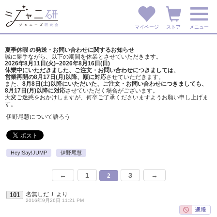
マイページ
ストア
メニュー
夏季休暇 の発送・お問い合わせに関するお知らせ
誠に勝手ながら、以下の期間を休業とさせていただきます。
2026年8月11日(火)~2026年8月16日(日)
休業中にいただきました、ご注文・お問い合わせにつきましては、
営業再開の8月17日(月)以降、順に対応
させていただきます。
また、
8月8日(土)以降にいただいた、ご注文・
お問い合わせにつきましても、
8月17日(月)以降に対応
させていただく場合がございます。
大変ご迷惑をおかけしますが、
何卒ご了承くださいますようお願い申し上げま
す。
伊野尾慧について語ろう
Hey!Say!JUMP
伊野尾慧
←
1
3
→
2
名無しだＪ
より
101
2016年9月26日 11:21 PM