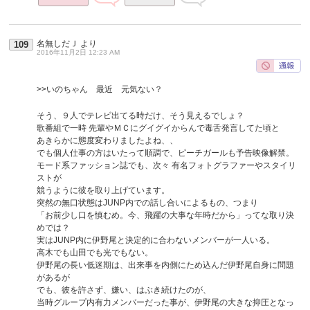
名無しだＪ
より
109
2016年11月2日 12:23 AM
>>いのちゃん 最近 元気ない？
そう、９人でテレビ出てる時だけ、そう見えるでしょ？
歌番組で一時 先輩やＭＣにグイグイからんで毒舌発言してた頃と
あきらかに態度変わりましたよね、、
でも個人仕事の方はいたって順調で、ピーチガールも予告映像解禁。
モード系ファッション誌でも、次々 有名フォトグラファーやスタイリ
ストが
競うように彼を取り上げています。
突然の無口状態はJUNP内での話し合いによるもの、つまり
「お前少し口を慎むめ。今、飛躍の大事な年時だから」ってな取り決
めでは？
実はJUNP内に伊野尾と決定的に合わないメンバーが一人いる。
高木でも山田でも光でもない。
伊野尾の長い低迷期は、出来事を内側にため込んだ伊野尾自身に問題
があるが
でも、彼を許さず、嫌い、はぶき続けたのが、
当時グループ内有力メンバーだった事が、伊野尾の大きな抑圧となっ