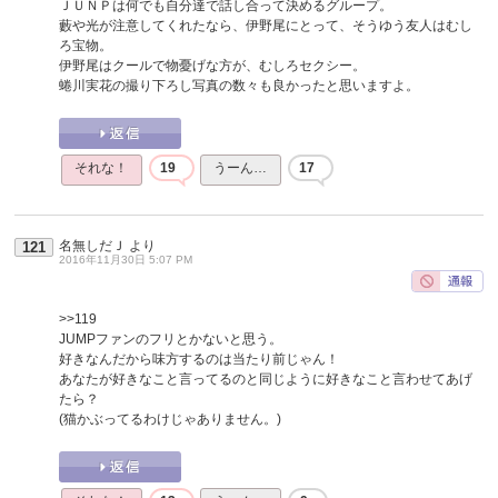
ＪＵＮＰは何でも自分達で話し合って決めるグループ。
藪や光が注意してくれたなら、伊野尾にとって、そうゆう友人はむし
ろ宝物。
伊野尾はクールで物憂げな方が、むしろセクシー。
蜷川実花の撮り下ろし写真の数々も良かったと思いますよ。
それな！
19
うーん…
17
名無しだＪ
より
121
2016年11月30日 5:07 PM
>>119
JUMPファンのフリとかないと思う。
好きなんだから味方するのは当たり前じゃん！
あなたが好きなこと言ってるのと同じように好きなこと言わせてあげ
たら？
(猫かぶってるわけじゃありません。)