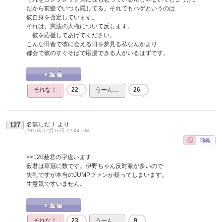
だから前髪でいつも隠してる。それでもハゲというのは
彼自身を否定しています。
それは、憲法の人権について反します。
彼を応援してあげてください。
こんな田舎で彼に会える日を夢見る私なんかより
都会で彼のすぐそばで応援できる人がいるはずです。
それな！
22
うーん…
26
名無しだＪ
より
127
2016年12月10日 12:44 PM
>>120
薮君の字違います
薮君は草冠に数です。伊野ちゃん反対派が多いので
失礼ですが本当のJUMPファンか疑ってしまいます。
生意気ですいません。
それな！
23
うーん…
9