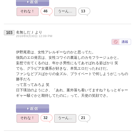
それな！
46
うーん…
13
名無しだＪ
より
103
2016年9月30日 12:09 PM
伊野尾君は、女性アレルギーなのかと思ってた。
強気のエロ発言は、女性コワイの裏返しのカモフラージュかと。
妄想で出てくるのは、年かさ男性にもてあそばれる姿ばかり 笑
でも、グラビア女優系が好きな、本気エロだったわけだ。
ファンなどブスばかりの金ズル、プライベートで何しようがこっちの
勝手だろ
って言ってみろよ 笑
日下瑛治のようにさ、「あれ、案外落ち着いてますね？もっとギャー
ギャー騒ぐかと期待してたのに」って。天使の笑顔でさ。
それな！
32
うーん…
21