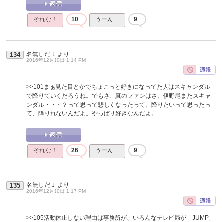
それな！
10
うーん…
9
名無しだＪ
より
134
2016年12月10日 1:14 PM
>>101
まぁ見た目とかでちょこっと好きになってた人はスキャンダル
で降りていくだろうね。でもさ、真のファンはさ、伊野尾またスキャ
ンダル・・・？って思って悲しくなったって、降りたいって思ったっ
て、降りれないんだよ。やっぱり好きなんだよ。
それな！
26
うーん…
9
名無しだＪ
より
135
2016年12月10日 1:17 PM
>>105
活動休止しない理由は事務所が、いろんなテレビ局が「JUMP」