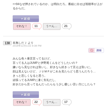
>>94
なぜ押されているのか、は明白だろ。番組に出せば視聴率が上が
るからだ。
それな！
11
うーん…
21
名無しだＪ
より
138
2016年12月11日 9:38 PM
みんな色々暴言言ってるけど、
言ってる人はJUMPと伊野尾くんをどうしたいの？
嫌いなら見なければ良いし、好きなら好きって言えば良いに。
顔は見えないけど、ＪＵＭＰがこれを見たらどう思うんだろう…
きっと悲しくなると思う。
頑張ってるJUMPに凄く失礼だし、
好きだから言ってるんだったらもう少し優しい言い方にしたら？
それな！
22
うーん…
17