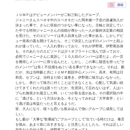
ＪＵＭＰはデビューメンバーが二転三転したグループ。
ジャニーさんスペオキ中のスペオキだった岡本健一子息の急遽加入が
決まった事で、さらに収拾のつかない事になった。主軸と決定してい
た中でも特別ジャニーさんの信頼が厚かった一人が最終決定案の相談
を受けた。そのエピソードは本人自身も語った事がある。しかしデビ
ュー発表の蓋を開けてみたら、そこで決定したはずのメンバーと顔ぶ
れが違っていた。一人入れ替わっており、それが伊野尾。伊野尾自身
も、そのあたりのエピソードは少々オブラートに包んで語っており、
必死でジャニーさんに直訴し「１０人目のメンバーは君だよ」の一言
を獲得しメンバーに滑り込んだと。しかし、この事に疑惑を持った”そ
のメンバー”は長く不信感をぬぐい去る事ができなかった。それは、藪
だが、光は当時藪と共にＪＵＭＰ創設中心メンバー。高木、有岡は日
和見。セブンは、当時まだ幼く遠巻き。伊野尾に味方はいなかった。
しかし、表だって味方に付くことはできなくとも、心配して気遣い続
けてきてくれたのは誰々だったか、生涯決して忘れないはず。人はハ
ブられ無視され孤立した時、いくつか取る道がある。その選択肢の中
に「逃げる」という方法がある。今となってみれば「大学進学」とい
う逃げ道は有益だったと言えるようだ。
皆、大人になり、様々な思いも飲み込んで強いグループに成長してほ
しい。
もし藪が「大事な”歌番組”に”グループとして”出ている時だけは、毒舌
を慎み、あまり前に出すぎるな」と注意したとしたら、それは正しい
忠告だと自分は思う。伊野尾ファンであっても。