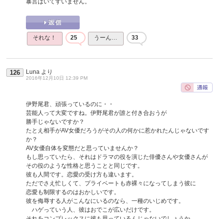
暴言はいてすいません。
それな！
25
うーん…
33
Luna
より
126
2016年12月10日 12:39 PM
伊野尾君、頑張っているのに・・
芸能人って大変ですね。伊野尾君が誰と付き合おうが
勝手じゃないですか？
たとえ相手がAV女優だろうがその人の何かに惹かれたんじゃないです
か？
AV女優自体を変態だと思っていませんか？
もし思っていたら、それはドラマの役を演じた俳優さんや女優さんが
その役のような性格と思うことと同じです。
彼も人間です。恋愛の受け方も違います。
ただでさえ忙しくて、プライベートも赤裸々になってしまう彼に
恋愛も制限するのはおかしいです。
彼を侮辱する人がこんなにいるのなら、一種のいじめです。
ハゲっていう人、彼はおでこが広いだけです。
それをコンプレックスに彼も思っているんじゃないでしょうか。