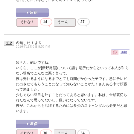
それな！
14
うーん…
27
名無しだＪ
より
112
2016年11月6日 8:56 PM
皆さん、酷いですね。
いくら、ここが[伊野尾慧]について話す場所だからといって本人が知ら
ない場所でこんなに悪く言って。
彼は売れるようになるまでとても時間がかかった子です。急にテレビ
に出させてもらうことになって知らないことがたくさんある中で頑張
って来ました。
少しぐらい羽目を外すことだってあると思います。私は、全然裏切ら
れたなんて思ってないし、嫌いになってないです。
彼が、これからも活躍するためには多少のスキャンダルも必要だと思
います。
それな！
36
うーん…
34