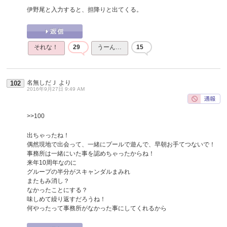
伊野尾と入力すると、担降りと出てくる。
それな！
29
うーん…
15
名無しだＪ
より
102
2016年9月27日 9:49 AM
>>100
出ちゃったね！
偶然現地で出会って、一緒にプールで遊んで、早朝お手てつないで！
事務所は一緒にいた事を認めちゃったからね！
来年10周年なのに
グループの半分がスキャンダルまみれ
またもみ消し？
なかったことにする？
味しめて繰り返すだろうね！
何やったって事務所がなかった事にしてくれるから