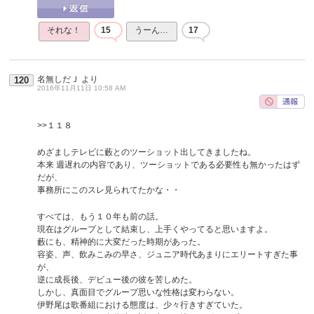
それな！
15
うーん…
17
名無しだＪ
より
120
2016年11月11日 10:58 AM
>>１１８
めざましテレビに藪とのツーショット出してきましたね。
本来 週遅れの内容であり、ツーショットである必要性も無かったはず
だが、
事務所にこのスレ見られてたかな・・
すべては、もう１０年も前の話。
現在はグループとして結束し、上手くやってると思いますよ。
藪にも、精神的に大変だった時期があった。
容姿、声、飲みこみの早さ、ジュニア時代あまりにエリートすぎた事
が、
逆に成長後、デビュー後の彼を苦しめた。
しかし、真面目でグループ思いな性格は変わらない。
伊野尾は歌番組における態度は、少々行きすぎていた。