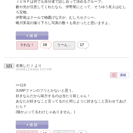
ＪＵＮＰは何でも自分達で話し合って決めるグループ。
藪や光が注意してくれたなら、伊野尾にとって、そうゆう友人はむし
ろ宝物。
伊野尾はクールで物憂げな方が、むしろセクシー。
蜷川実花の撮り下ろし写真の数々も良かったと思いますよ。
それな！
19
うーん…
17
名無しだＪ
より
121
2016年11月30日 5:07 PM
>>119
JUMPファンのフリとかないと思う。
好きなんだから味方するのは当たり前じゃん！
あなたが好きなこと言ってるのと同じように好きなこと言わせてあげ
たら？
(猫かぶってるわけじゃありません。)