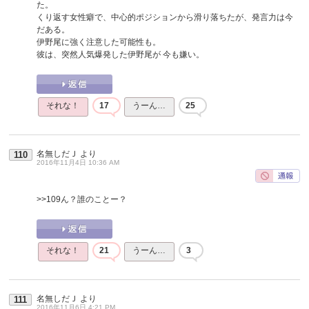
た。
くり返す女性癖で、中心的ポジションから滑り落ちたが、発言力は今
だある。
伊野尾に強く注意した可能性も。
彼は、突然人気爆発した伊野尾が 今も嫌い。
それな！
17
うーん…
25
名無しだＪ
より
110
2016年11月4日 10:36 AM
>>109
ん？誰のことー？
それな！
21
うーん…
3
名無しだＪ
より
111
2016年11月6日 4:21 PM