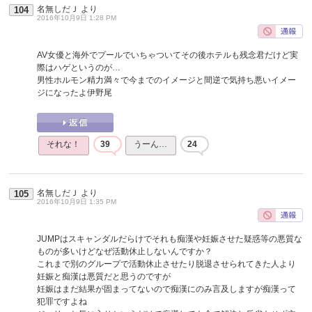
名無しだＪ
より
104
2016年10月9日 1:28 PM
AV女優と海外でプールでいちゃついてその後ホテルも残念君だけど実
際はハゲというのが…
男性ホルモン精力満々で今までのイメージと間逆で気持ち悪いイメー
ジになったよ伊野尾
それな！
39
うーん…
24
名無しだＪ
より
105
2016年10月9日 1:35 PM
JUMPはスキャンダルだらけでそれも痴漢や妊娠させた疑惑等の悪質な
ものが多いけどなぜ活動休止しないんですか？
これまで別のグループで活動休止させたり脱退させられてきた人より
妊娠と痴漢は悪質だと思うのですが
妊娠はまだ結果が固まってないので痴漢にのみ言及しますが痴漢って
犯罪ですよね