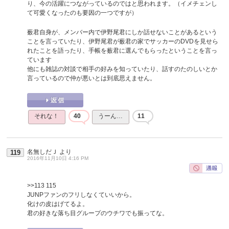
り、今の活躍につながっているのではと思われます。（イメチェンし
て可愛くなったのも要因の一つですが）
薮君自身が、メンバー内で伊野尾君にしか話せないことがあるという
ことを言っていたり、伊野尾君が薮君の家でサッカーのDVDを見せら
れたことを語ったり、手帳を薮君に選んでもらったということを言っ
ています
他にも雑誌の対談で相手の好みを知っていたり、話すのたのしいとか
言っているので仲が悪いとは到底思えません。
それな！
40
うーん…
11
名無しだＪ
より
119
2016年11月10日 4:16 PM
>>113
115
JUNPファンのフリしなくていいから。
化けの皮はげてるよ。
君の好きな落ち目グループのウチワでも振ってな。