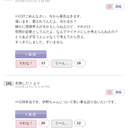
2016年12月17日 5:38 PM
>>137
ごめんなさい。今から暴言はきます。
違います。愛されてんだよ。分かるか？
確かに視聴率上がるかもしらねえけど、それだけ
世間が必要としてんだよ。なんでマイナスにしか考えらんねえの？
とりあえず言うんじゃなくて考えてから言え。
すっきりしました。すいません
それな！
13
うーん…
18
名無しだＪ
より
141
2016年12月17日 5:40 PM
>>139
本当です。伊野ちゃんについて良い事を語り合いたいです。
それな！
20
うーん…
12