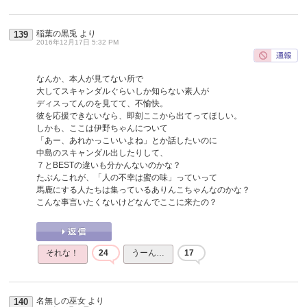
稲葉の黒兎
より
139
2016年12月17日 5:32 PM
なんか、本人が見てない所で
大してスキャンダルぐらいしか知らない素人が
ディスってんのを見てて、不愉快。
彼を応援できないなら、即刻ここから出てってほしい。
しかも、ここは伊野ちゃんについて
「あー、あれかっこいいよね」とか話したいのに
中島のスキャンダル出したりして、
７とBESTの違いも分かんないのかな？
たぶんこれが、「人の不幸は蜜の味」っていって
馬鹿にする人たちは集っているありんこちゃんなのかな？
こんな事言いたくないけどなんでここに来たの？
それな！
24
うーん…
17
名無しの巫女
より
140