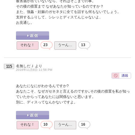
被害届が出ていないなら、それはそこまでの事。
その後の措置まで なぜあなたが知っているのですか？
また、強姦・妊娠のガセネタに全てを話すも何もないでしょう。
支持するふりして、シレッとディスてんじゃないよ、
お見通し。
それな！
23
うーん…
13
名無しだＪ
より
115
2016年11月8日 11:58 PM
あなたになにがわかるんですか?
あなたこそ、なぜガセネタと言えるのですか｡その後の措置を私が知っ
ていたからってあなたには関係ないと思います。
別に、ディスってなんかないですよ。
それな！
10
うーん…
16