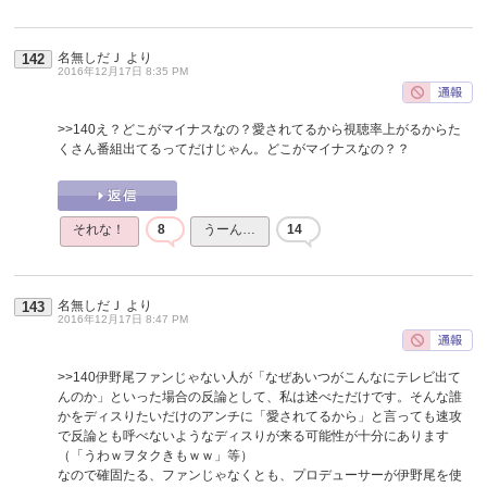
名無しだＪ
より
142
2016年12月17日 8:35 PM
>>140
え？どこがマイナスなの？愛されてるから視聴率上がるからた
くさん番組出てるってだけじゃん。どこがマイナスなの？？
それな！
8
うーん…
14
名無しだＪ
より
143
2016年12月17日 8:47 PM
>>140
伊野尾ファンじゃない人が「なぜあいつがこんなにテレビ出て
んのか」といった場合の反論として、私は述べただけです。そんな誰
かをディスりたいだけのアンチに「愛されてるから」と言っても速攻
で反論とも呼べないようなディスりが来る可能性が十分にあります
（「うわｗヲタクきもｗｗ」等）
なので確固たる、ファンじゃなくとも、プロデューサーが伊野尾を使