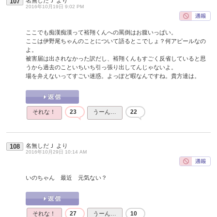
名無しだＪ
より
107
2016年10月19日 9:02 PM
ここでも痴漢痴漢って裕翔くんへの罵倒はお腹いっぱい。
ここは伊野尾ちゃんのことについて語るとこでしょ？何アピールなの
よ。
被害届は出されなかった訳だし、裕翔くんもすごく反省していると思
うから過去のこといちいち引っ張り出してんじゃないよ。
場を弁えないってすごい迷惑。よっぽど暇なんですね。貴方達は。
それな！
23
うーん…
22
名無しだＪ
より
108
2016年10月29日 10:14 AM
いのちゃん 最近 元気ない？
それな！
27
うーん…
10