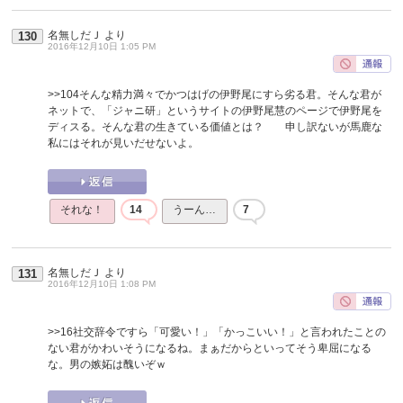
名無しだＪ
より
130
2016年12月10日 1:05 PM
>>104
そんな精力満々でかつはげの伊野尾にすら劣る君。そんな君が
ネットで、「ジャニ研」というサイトの伊野尾慧のページで伊野尾を
ディスる。そんな君の生きている価値とは？ 申し訳ないが馬鹿な
私にはそれが見いだせないよ。
それな！
14
うーん…
7
名無しだＪ
より
131
2016年12月10日 1:08 PM
>>16
社交辞令ですら「可愛い！」「かっこいい！」と言われたことの
ない君がかわいそうになるね。まぁだからといってそう卑屈になる
な。男の嫉妬は醜いぞｗ