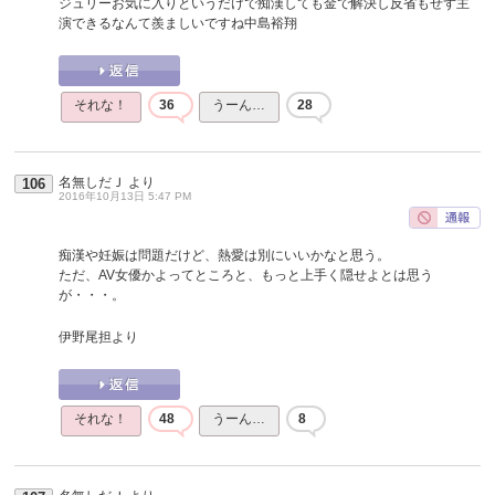
ジュリーお気に入りというだけで痴漢しても金で解決し反省もせず主
演できるなんて羨ましいですね中島裕翔
それな！
36
うーん…
28
名無しだＪ
より
106
2016年10月13日 5:47 PM
痴漢や妊娠は問題だけど、熱愛は別にいいかなと思う。
ただ、AV女優かよってところと、もっと上手く隠せよとは思う
が・・・。
伊野尾担より
それな！
48
うーん…
8