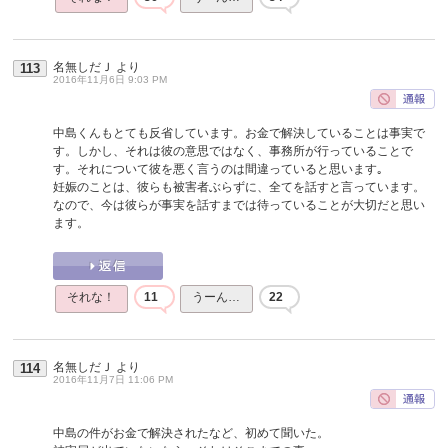
名無しだＪ
より
113
2016年11月6日 9:03 PM
中島くんもとても反省しています。お金で解決していることは事実で
す。しかし、それは彼の意思ではなく、事務所が行っていることで
す。それについて彼を悪く言うのは間違っていると思います｡
妊娠のことは、彼らも被害者ぶらずに、全てを話すと言っています。
なので、今は彼らが事実を話すまでは待っていることが大切だと思い
ます。
それな！
11
うーん…
22
名無しだＪ
より
114
2016年11月7日 11:06 PM
中島の件がお金で解決されたなど、初めて聞いた。