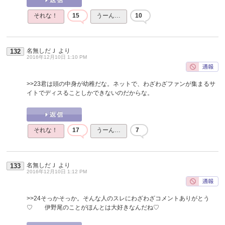
それな！
15
うーん…
10
名無しだＪ
より
132
2016年12月10日 1:10 PM
>>23
君は頭の中身が幼稚だな。ネットで、わざわざファンが集まるサ
イトでディスることしかできないのだからな。
それな！
17
うーん…
7
名無しだＪ
より
133
2016年12月10日 1:12 PM
>>24
そっかそっか。そんな人のスレにわざわざコメントありがとう
♡ 伊野尾のことがほんとは大好きなんだね♡