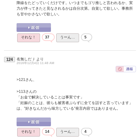
降線をたどっていくだけです。いつまでもゴリ推しと言われるか、実
力が伴ってきたと見なされるかは自分次第。自覚して欲しい。事務所
も甘やかさないで欲しい。
それな！
37
うーん…
5
名無しだＪ
より
124
2016年12月4日 11:48 AM
>121さん、
>113さんの
「お金で解決していることは事実です」
「妊娠のことは、彼らも被害者ぶらずに全てを話すと言っています」
は、”好きなんだから味方している”発言内容ではありません。
それな！
14
うーん…
4