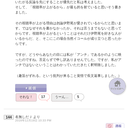
いたがる反論を先にすることが優先だと私は考えました。
そして、「視聴率が上がるから」が最も的を射ていると思いそう書き
ました。
その視聴率が上がる理由は勿論伊野尾が愛されているからだと思いま
す。ではなぜそれを書かなかったか。それは言うまでもないと思って
からです。視聴率が上がるということはそれだけ伊野尾を好きな人が
いるからだ、と、そこにこの場合当然イコールが成り立つと思ったか
らです。
ですが、どうやらあなたの目には私が「アンチ」であるかのように映
ったのですね。舌足らずで申し訳ありませんでした。ですが、私がア
ンチではないということはわかっていただきたく釈明致しました。
（趣旨がずれる。という批判が来ること覚悟で長文返事しました。）
それな！
17
うーん…
5
名無しだＪ
より
144
2016年12月19日 10:33 PM