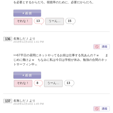
を必要とするからだろ。視聴率のために、必要だからだろ。
それな！
13
うーん…
15
名無しだＪ
より
136
2016年12月10日 1:41 PM
>>67
平日の昼間にネットやってるお前は仕事する気あんの？ｗ ま
じめに働けよｗ ちなみに私は今日は学校が休み。勉強の合間のネッ
トサーフィン中←
それな！
8
うーん…
13
名無しだＪ
より
137
2016年12月10日 1:45 PM