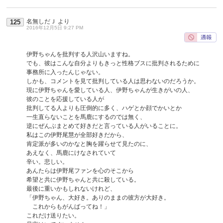
名無しだＪ
より
125
2016年12月5日 9:27 PM
伊野ちゃんを批判する人沢山いますね。
でも、彼はこんな自分よりもきっと性格ブスに批判されるために
事務所に入ったんじゃない。
しかも、コメントを見て批判している人は思わないのだろうか。
現に伊野ちゃんを愛している人、伊野ちゃんが生きがいの人、
彼のことを応援している人が
批判してる人よりも圧倒的に多く、ハゲとか顔でかいとか
一生直らないことを馬鹿にするのでは無く、
逆にぜんぶまとめて好きだと言っている人がいることに。
私はこの伊野尾慧が全部好きだから、
肯定派が多いのかなと胸を躍らせて見たのに、
あえなく、馬鹿にけなされていて
辛い。悲しい。
あんたらは伊野尾ファンを心のそこから
希望と共に伊野ちゃんと共に殺している。
最後に重いかもしれないけれど、
「伊野ちゃん、大好き。ありのままの彼方が大好き。
これからもがんばってね！」
これだけ送りたい。