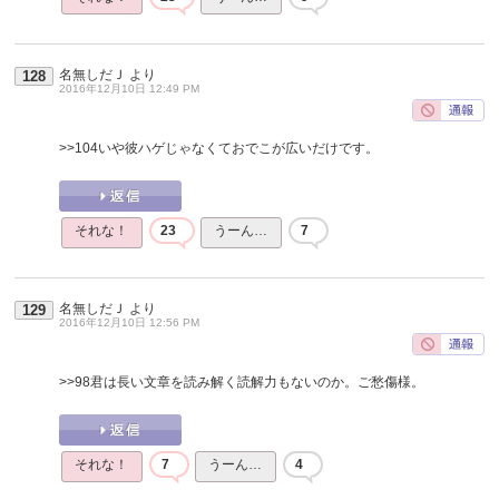
名無しだＪ
より
128
2016年12月10日 12:49 PM
>>104
いや彼ハゲじゃなくておでこが広いだけです。
それな！
23
うーん…
7
名無しだＪ
より
129
2016年12月10日 12:56 PM
>>98
君は長い文章を読み解く読解力もないのか。ご愁傷様。
それな！
7
うーん…
4