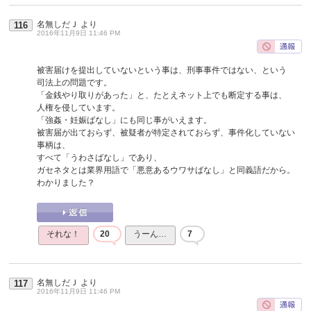
名無しだＪ
より
116
2016年11月9日 11:46 PM
被害届けを提出していないという事は、刑事事件ではない、という
司法上の問題です。
「金銭やり取りがあった」と、たとえネット上でも断定する事は、
人権を侵しています。
「強姦・妊娠ばなし」にも同じ事がいえます。
被害届が出ておらず、被疑者が特定されておらず、事件化していない
事柄は、
すべて「うわさばなし」であり、
ガセネタとは業界用語で「悪意あるウワサばなし」と同義語だから。
わかりました？
それな！
20
うーん…
7
名無しだＪ
より
117
2016年11月9日 11:46 PM