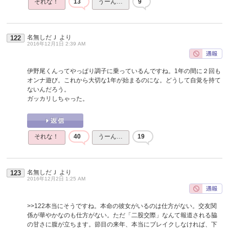
それな！
13
うーん…
9
名無しだＪ
より
122
2016年12月1日 2:39 AM
伊野尾くんってやっぱり調子に乗っているんですね。1年の間に２回も
オンナ遊び。これから大切な1年が始まるのにな。どうして自覚を持て
ないんだろう。
ガッカリしちゃった。
それな！
40
うーん…
19
名無しだＪ
より
123
2016年12月2日 1:25 AM
>>122
本当にそうですね。本命の彼女がいるのは仕方がない。交友関
係が華やかなのも仕方がない。ただ「二股交際」なんて報道される脇
の甘さに腹が立ちます。節目の来年、本当にブレイクしなければ、下