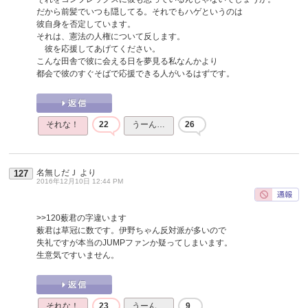
だから前髪でいつも隠してる。それでもハゲというのは
彼自身を否定しています。
それは、憲法の人権について反します。
彼を応援してあげてください。
こんな田舎で彼に会える日を夢見る私なんかより
都会で彼のすぐそばで応援できる人がいるはずです。
それな！
22
うーん…
26
名無しだＪ
より
127
2016年12月10日 12:44 PM
>>120
薮君の字違います
薮君は草冠に数です。伊野ちゃん反対派が多いので
失礼ですが本当のJUMPファンか疑ってしまいます。
生意気ですいません。
それな！
23
うーん…
9