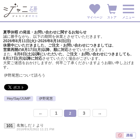
マイページ
ストア
メニュー
夏季休暇 の発送・お問い合わせに関するお知らせ
誠に勝手ながら、以下の期間を休業とさせていただきます。
2026年8月11日(火)~2026年8月16日(日)
休業中にいただきました、ご注文・お問い合わせにつきましては、
営業再開の8月17日(月)以降、順に対応
させていただきます。
また、
8月8日(土)以降にいただいた、ご注文・
お問い合わせにつきましても、
8月17日(月)以降に対応
させていただく場合がございます。
大変ご迷惑をおかけしますが、
何卒ご了承くださいますようお願い申し上げま
す。
伊野尾慧について語ろう
Hey!Say!JUMP
伊野尾慧
←
1
3
→
2
名無しだＪ
より
101
2016年9月26日 11:21 PM