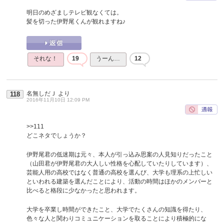
明日のめざましテレビ観なくては。
髪を切った伊野尾くんが観れますね♪
それな！
19
うーん…
12
名無しだＪ
より
118
2016年11月10日 12:09 PM
>>111
どこネタでしょうか？
伊野尾君の低迷期は元々、本人が引っ込み思案の人見知りだったこと
（山田君が伊野尾君の大人しい性格を心配していたりしています）、
芸能人用の高校ではなく普通の高校を選んび、大学も理系の上忙しい
といわれる建築を選んだことにより、活動の時間はほかのメンバーと
比べると格段に少なかったと思われます。
大学を卒業し時間ができたこと、大学でたくさんの知識を得たり、
色々な人と関わりコミュニケーションを取ることにより積極的にな