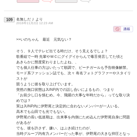
名無しだＪ
より
109
2016年11月2日 12:23 AM
>>いのちゃん 最近 元気ない？
そう、９人でテレビ出てる時だけ、そう見えるでしょ？
歌番組で一時 先輩やＭＣにグイグイからんで毒舌発言してた頃と
あきらかに態度変わりましたよね、、
でも個人仕事の方はいたって順調で、ピーチガールも予告映像解禁。
モード系ファッション誌でも、次々 有名フォトグラファーやスタイリ
ストが
競うように彼を取り上げています。
突然の無口状態はJUNP内での話し合いによるもの、つまり
「お前少し口を慎むめ。今、飛躍の大事な年時だから」ってな取り決
めでは？
実はJUNP内に伊野尾と決定的に合わないメンバーが一人いる。
高木でも山田でも光でもない。
伊野尾の長い低迷期は、出来事を内側にため込んだ伊野尾自身に問題
があるが
でも、彼を許さず、嫌い、はぶき続けたのが、
当時グループ内有力メンバーだった事が、伊野尾の大きな抑圧となっ