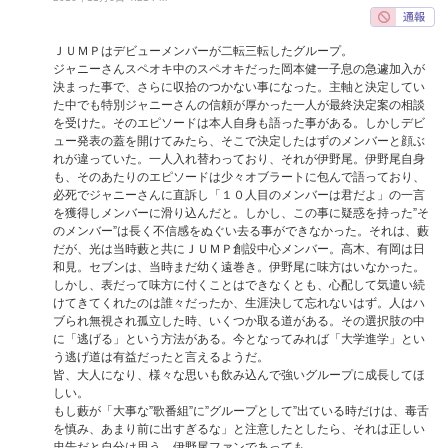
ＪＵＭＰはデビューメンバーが二転三転したグループ。
ジャニーさんスペオキ中のスペオキだった岡本健一子息の急遽加入が
決まった事で、さらに収拾のつかない事になった。主軸と決定してい
た中でも特別ジャニーさんの信頼が厚かった一人が最終決定案の相談
を受けた。そのエピソードは本人自身も語った事がある。しかしデビ
ュー発表の蓋を開けてみたら、そこで決定したはずのメンバーと顔ぶ
れが違っていた。一人入れ替わっており、それが伊野尾。伊野尾自身
も、そのあたりのエピソードは少々オブラートに包んで語っており、
必死でジャニーさんに直訴し「１０人目のメンバーは君だよ」の一言
を獲得しメンバーに滑り込んだと。しかし、この事に疑惑を持った”そ
のメンバー”は長く不信感をぬぐい去る事ができなかった。それは、藪
だが、光は当時藪と共にＪＵＭＰ創設中心メンバー。高木、有岡は日
和見。セブンは、当時まだ幼く遠巻き。伊野尾に味方はいなかった。
しかし、表だって味方に付くことはできなくとも、心配して気遣い続
けてきてくれたのは誰々だったか、生涯決して忘れないはず。人はハ
ブられ無視され孤立した時、いくつか取る道がある。その選択肢の中
に「逃げる」という方法がある。今となってみれば「大学進学」とい
う逃げ道は有益だったと言えるようだ。
皆、大人になり、様々な思いも飲み込んで強いグループに成長してほ
しい。
もし藪が「大事な”歌番組”に”グループとして”出ている時だけは、毒舌
を慎み、あまり前に出すぎるな」と注意したとしたら、それは正しい
忠告だと自分は思う。伊野尾ファンであっても。