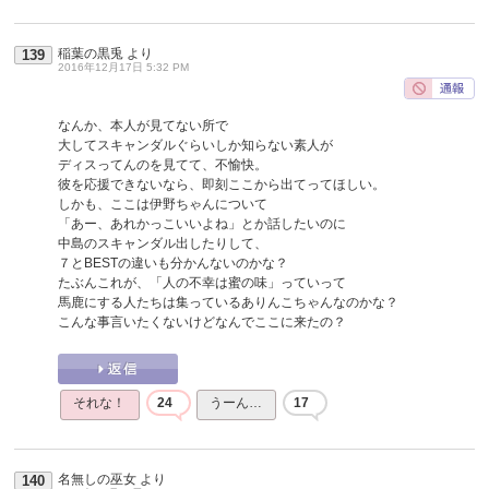
稲葉の黒兎
より
139
2016年12月17日 5:32 PM
なんか、本人が見てない所で
大してスキャンダルぐらいしか知らない素人が
ディスってんのを見てて、不愉快。
彼を応援できないなら、即刻ここから出てってほしい。
しかも、ここは伊野ちゃんについて
「あー、あれかっこいいよね」とか話したいのに
中島のスキャンダル出したりして、
７とBESTの違いも分かんないのかな？
たぶんこれが、「人の不幸は蜜の味」っていって
馬鹿にする人たちは集っているありんこちゃんなのかな？
こんな事言いたくないけどなんでここに来たの？
それな！
24
うーん…
17
名無しの巫女
より
140