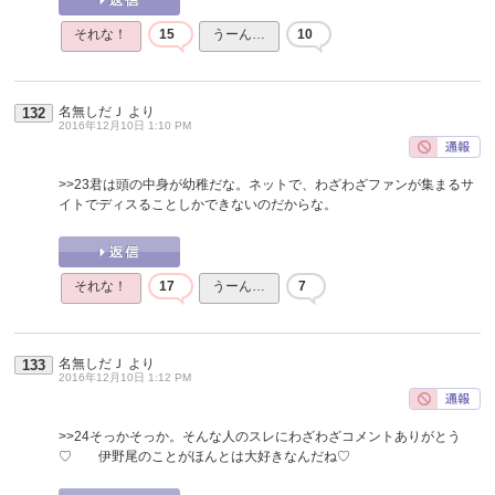
それな！
15
うーん…
10
名無しだＪ
より
132
2016年12月10日 1:10 PM
>>23
君は頭の中身が幼稚だな。ネットで、わざわざファンが集まるサ
イトでディスることしかできないのだからな。
それな！
17
うーん…
7
名無しだＪ
より
133
2016年12月10日 1:12 PM
>>24
そっかそっか。そんな人のスレにわざわざコメントありがとう
♡ 伊野尾のことがほんとは大好きなんだね♡