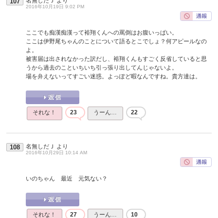
名無しだＪ
より
107
2016年10月19日 9:02 PM
ここでも痴漢痴漢って裕翔くんへの罵倒はお腹いっぱい。
ここは伊野尾ちゃんのことについて語るとこでしょ？何アピールなの
よ。
被害届は出されなかった訳だし、裕翔くんもすごく反省していると思
うから過去のこといちいち引っ張り出してんじゃないよ。
場を弁えないってすごい迷惑。よっぽど暇なんですね。貴方達は。
それな！
23
うーん…
22
名無しだＪ
より
108
2016年10月29日 10:14 AM
いのちゃん 最近 元気ない？
それな！
27
うーん…
10