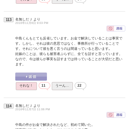
名無しだＪ
より
113
2016年11月6日 9:03 PM
中島くんもとても反省しています。お金で解決していることは事実で
す。しかし、それは彼の意思ではなく、事務所が行っていることで
す。それについて彼を悪く言うのは間違っていると思います｡
妊娠のことは、彼らも被害者ぶらずに、全てを話すと言っています。
なので、今は彼らが事実を話すまでは待っていることが大切だと思い
ます。
それな！
11
うーん…
22
名無しだＪ
より
114
2016年11月7日 11:06 PM
中島の件がお金で解決されたなど、初めて聞いた。