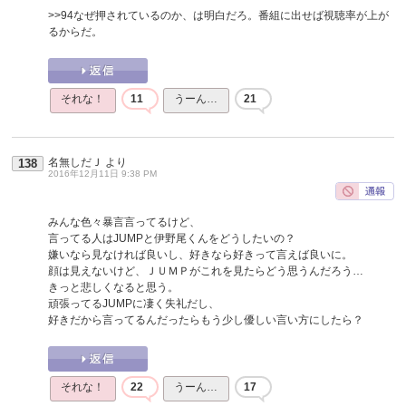
>>94
なぜ押されているのか、は明白だろ。番組に出せば視聴率が上が
るからだ。
それな！
11
うーん…
21
名無しだＪ
より
138
2016年12月11日 9:38 PM
みんな色々暴言言ってるけど、
言ってる人はJUMPと伊野尾くんをどうしたいの？
嫌いなら見なければ良いし、好きなら好きって言えば良いに。
顔は見えないけど、ＪＵＭＰがこれを見たらどう思うんだろう…
きっと悲しくなると思う。
頑張ってるJUMPに凄く失礼だし、
好きだから言ってるんだったらもう少し優しい言い方にしたら？
それな！
22
うーん…
17