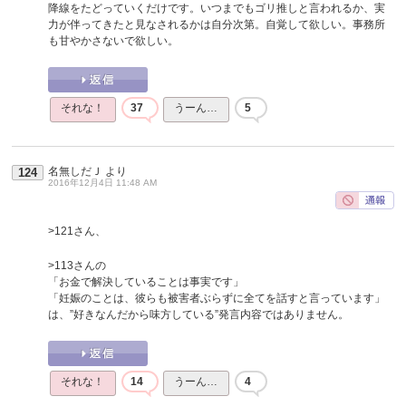
降線をたどっていくだけです。いつまでもゴリ推しと言われるか、実
力が伴ってきたと見なされるかは自分次第。自覚して欲しい。事務所
も甘やかさないで欲しい。
それな！
37
うーん…
5
名無しだＪ
より
124
2016年12月4日 11:48 AM
>121さん、
>113さんの
「お金で解決していることは事実です」
「妊娠のことは、彼らも被害者ぶらずに全てを話すと言っています」
は、”好きなんだから味方している”発言内容ではありません。
それな！
14
うーん…
4