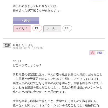
明日のめざましテレビ観なくては。
髪を切った伊野尾くんが観れますね♪
それな！
19
うーん…
12
名無しだＪ
より
118
2016年11月10日 12:09 PM
>>111
どこネタでしょうか？
伊野尾君の低迷期は元々、本人が引っ込み思案の人見知りだったこと
（山田君が伊野尾君の大人しい性格を心配していたりしています）、
芸能人用の高校ではなく普通の高校を選んび、大学も理系の上忙しい
といわれる建築を選んだことにより、活動の時間はほかのメンバーと
比べると格段に少なかったと思われます。
大学を卒業し時間ができたこと、大学でたくさんの知識を得たり、
色々な人と関わりコミュニケーションを取ることにより積極的にな