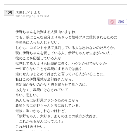
名無しだＪ
より
125
2016年12月5日 9:27 PM
伊野ちゃんを批判する人沢山いますね。
でも、彼はこんな自分よりもきっと性格ブスに批判されるために
事務所に入ったんじゃない。
しかも、コメントを見て批判している人は思わないのだろうか。
現に伊野ちゃんを愛している人、伊野ちゃんが生きがいの人、
彼のことを応援している人が
批判してる人よりも圧倒的に多く、ハゲとか顔でかいとか
一生直らないことを馬鹿にするのでは無く、
逆にぜんぶまとめて好きだと言っている人がいることに。
私はこの伊野尾慧が全部好きだから、
肯定派が多いのかなと胸を躍らせて見たのに、
あえなく、馬鹿にけなされていて
辛い。悲しい。
あんたらは伊野尾ファンを心のそこから
希望と共に伊野ちゃんと共に殺している。
最後に重いかもしれないけれど、
「伊野ちゃん、大好き。ありのままの彼方が大好き。
これからもがんばってね！」
これだけ送りたい。