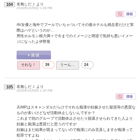
名無しだＪ
より
104
2016年10月9日 1:28 PM
AV女優と海外でプールでいちゃついてその後ホテルも残念君だけど実
際はハゲというのが…
男性ホルモン精力満々で今までのイメージと間逆で気持ち悪いイメー
ジになったよ伊野尾
それな！
39
うーん…
24
名無しだＪ
より
105
2016年10月9日 1:35 PM
JUMPはスキャンダルだらけでそれも痴漢や妊娠させた疑惑等の悪質な
ものが多いけどなぜ活動休止しないんですか？
これまで別のグループで活動休止させたり脱退させられてきた人より
妊娠と痴漢は悪質だと思うのですが
妊娠はまだ結果が固まってないので痴漢にのみ言及しますが痴漢って
犯罪ですよね