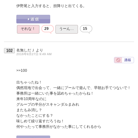
伊野尾と入力すると、担降りと出てくる。
それな！
29
うーん…
15
名無しだＪ
より
102
2016年9月27日 9:49 AM
>>100
出ちゃったね！
偶然現地で出会って、一緒にプールで遊んで、早朝お手てつないで！
事務所は一緒にいた事を認めちゃったからね！
来年10周年なのに
グループの半分がスキャンダルまみれ
またもみ消し？
なかったことにする？
味しめて繰り返すだろうね！
何やったって事務所がなかった事にしてくれるから