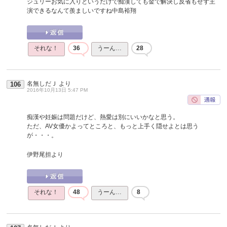
ジュリーお気に入りというだけで痴漢しても金で解決し反省もせず主
演できるなんて羨ましいですね中島裕翔
それな！
36
うーん…
28
名無しだＪ
より
106
2016年10月13日 5:47 PM
痴漢や妊娠は問題だけど、熱愛は別にいいかなと思う。
ただ、AV女優かよってところと、もっと上手く隠せよとは思う
が・・・。
伊野尾担より
それな！
48
うーん…
8