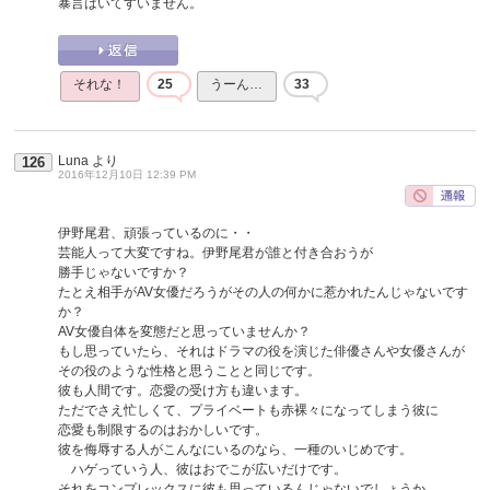
暴言はいてすいません。
それな！
25
うーん…
33
Luna
より
126
2016年12月10日 12:39 PM
伊野尾君、頑張っているのに・・
芸能人って大変ですね。伊野尾君が誰と付き合おうが
勝手じゃないですか？
たとえ相手がAV女優だろうがその人の何かに惹かれたんじゃないです
か？
AV女優自体を変態だと思っていませんか？
もし思っていたら、それはドラマの役を演じた俳優さんや女優さんが
その役のような性格と思うことと同じです。
彼も人間です。恋愛の受け方も違います。
ただでさえ忙しくて、プライベートも赤裸々になってしまう彼に
恋愛も制限するのはおかしいです。
彼を侮辱する人がこんなにいるのなら、一種のいじめです。
ハゲっていう人、彼はおでこが広いだけです。
それをコンプレックスに彼も思っているんじゃないでしょうか。