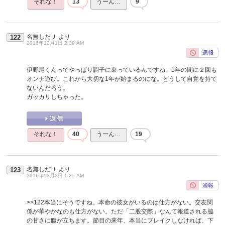
それな！
13
うーん…
9
名無しだＪ
より
122
2016年12月1日 2:39 AM
伊野尾くんってやっぱり調子に乗っているんですね。1年の間に２回も
オンナ遊び。これから大切な1年が始まるのにな。どうして自覚を持て
ないんだろう。
ガッカリしちゃった。
それな！
40
うーん…
19
名無しだＪ
より
123
2016年12月2日 1:25 AM
>>122
本当にそうですね。本命の彼女がいるのは仕方がない。交友関
係が華やかなのも仕方がない。ただ「二股交際」なんて報道される脇
の甘さに腹が立ちます。節目の来年、本当にブレイクしなければ、下