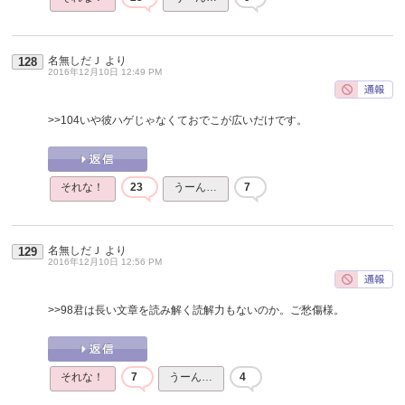
名無しだＪ
より
128
2016年12月10日 12:49 PM
>>104
いや彼ハゲじゃなくておでこが広いだけです。
それな！
23
うーん…
7
名無しだＪ
より
129
2016年12月10日 12:56 PM
>>98
君は長い文章を読み解く読解力もないのか。ご愁傷様。
それな！
7
うーん…
4