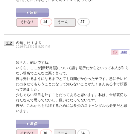
それな！
14
うーん…
27
名無しだＪ
より
112
2016年11月6日 8:56 PM
皆さん、酷いですね。
いくら、ここが[伊野尾慧]について話す場所だからといって本人が知ら
ない場所でこんなに悪く言って。
彼は売れるようになるまでとても時間がかかった子です。急にテレビ
に出させてもらうことになって知らないことがたくさんある中で頑張
って来ました。
少しぐらい羽目を外すことだってあると思います。私は、全然裏切ら
れたなんて思ってないし、嫌いになってないです。
彼が、これからも活躍するためには多少のスキャンダルも必要だと思
います。
それな！
36
うーん…
34