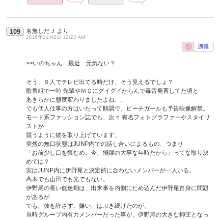
名無しだＪ
より
109
2016年11月2日 12:23 AM
>>いのちゃん 最近 元気ない？
そう、９人でテレビ出てる時だけ、そう見えるでしょ？
歌番組で一時 先輩やＭＣにグイグイからんで毒舌発言してた頃と
あきらかに態度変わりましたよね、、
でも個人仕事の方はいたって順調で、ピーチガールも予告映像解禁。
モード系ファッション誌でも、次々 有名フォトグラファーやスタイリ
ストが
競うように彼を取り上げています。
突然の無口状態はJUNP内での話し合いによるもの、つまり
「お前少し口を慎むめ。今、飛躍の大事な年時だから」ってな取り決
めでは？
実はJUNP内に伊野尾と決定的に合わないメンバーが一人いる。
高木でも山田でも光でもない。
伊野尾の長い低迷期は、出来事を内側にため込んだ伊野尾自身に問題
があるが
でも、彼を許さず、嫌い、はぶき続けたのが、
当時グループ内有力メンバーだった事が、伊野尾の大きな抑圧となっ