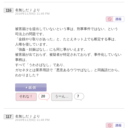
名無しだＪ
より
116
2016年11月9日 11:46 PM
被害届けを提出していないという事は、刑事事件ではない、という
司法上の問題です。
「金銭やり取りがあった」と、たとえネット上でも断定する事は、
人権を侵しています。
「強姦・妊娠ばなし」にも同じ事がいえます。
被害届が出ておらず、被疑者が特定されておらず、事件化していない
事柄は、
すべて「うわさばなし」であり、
ガセネタとは業界用語で「悪意あるウワサばなし」と同義語だから。
わかりました？
それな！
20
うーん…
7
名無しだＪ
より
117
2016年11月9日 11:46 PM