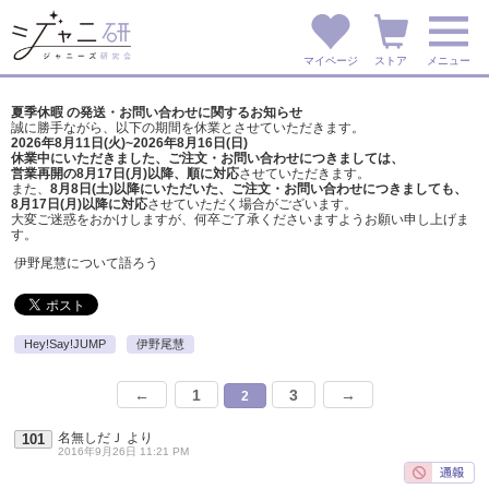
マイページ
ストア
メニュー
夏季休暇 の発送・お問い合わせに関するお知らせ
誠に勝手ながら、以下の期間を休業とさせていただきます。
2026年8月11日(火)~2026年8月16日(日)
休業中にいただきました、ご注文・お問い合わせにつきましては、
営業再開の8月17日(月)以降、順に対応
させていただきます。
また、
8月8日(土)以降にいただいた、ご注文・
お問い合わせにつきましても、
8月17日(月)以降に対応
させていただく場合がございます。
大変ご迷惑をおかけしますが、
何卒ご了承くださいますようお願い申し上げま
す。
伊野尾慧について語ろう
Hey!Say!JUMP
伊野尾慧
←
1
3
→
2
名無しだＪ
より
101
2016年9月26日 11:21 PM