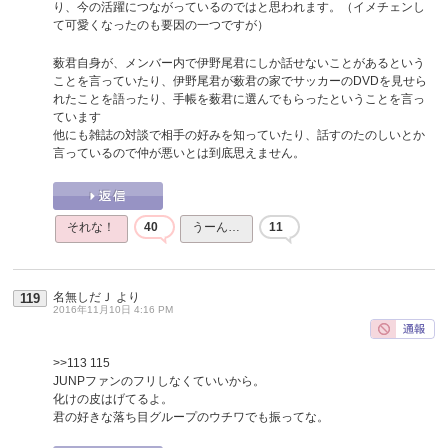
り、今の活躍につながっているのではと思われます。（イメチェンし
て可愛くなったのも要因の一つですが）
薮君自身が、メンバー内で伊野尾君にしか話せないことがあるという
ことを言っていたり、伊野尾君が薮君の家でサッカーのDVDを見せら
れたことを語ったり、手帳を薮君に選んでもらったということを言っ
ています
他にも雑誌の対談で相手の好みを知っていたり、話すのたのしいとか
言っているので仲が悪いとは到底思えません。
それな！
40
うーん…
11
名無しだＪ
より
119
2016年11月10日 4:16 PM
>>113
115
JUNPファンのフリしなくていいから。
化けの皮はげてるよ。
君の好きな落ち目グループのウチワでも振ってな。