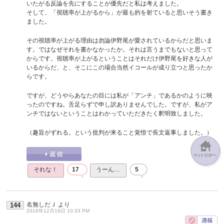
いたがる反論を先にすることが優先だと私は考えました。
そして、「視聴率が上がるから」が最も的を射ていると思いそう書き
ました。
その視聴率が上がる理由は勿論伊野尾が愛されているからだと思いま
す。ではなぜそれを書かなかったか。それは言うまでもないと思って
からです。視聴率が上がるということはそれだけ伊野尾を好きな人が
いるからだ、と、そこにこの場合当然イコールが成り立つと思ったか
らです。
ですが、どうやらあなたの目には私が「アンチ」であるかのように映
ったのですね。舌足らずで申し訳ありませんでした。ですが、私がア
ンチではないということはわかっていただきたく釈明致しました。
（趣旨がずれる。という批判が来ること覚悟で長文返事しました。）
それな！
17
うーん…
5
名無しだＪ
より
144
2016年12月19日 10:33 PM