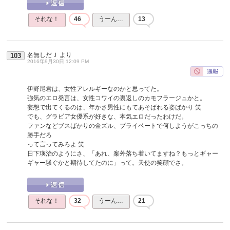
それな！
46
うーん…
13
名無しだＪ
より
103
2016年9月30日 12:09 PM
伊野尾君は、女性アレルギーなのかと思ってた。
強気のエロ発言は、女性コワイの裏返しのカモフラージュかと。
妄想で出てくるのは、年かさ男性にもてあそばれる姿ばかり 笑
でも、グラビア女優系が好きな、本気エロだったわけだ。
ファンなどブスばかりの金ズル、プライベートで何しようがこっちの
勝手だろ
って言ってみろよ 笑
日下瑛治のようにさ、「あれ、案外落ち着いてますね？もっとギャー
ギャー騒ぐかと期待してたのに」って。天使の笑顔でさ。
それな！
32
うーん…
21