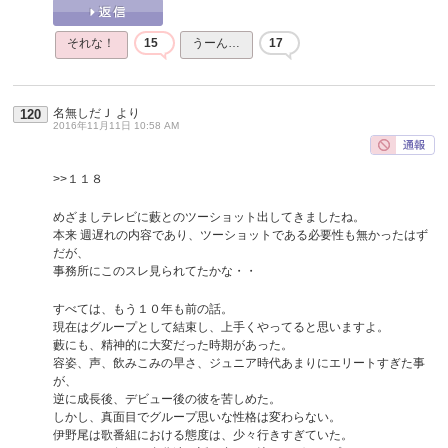
それな！
15
うーん…
17
名無しだＪ
より
120
2016年11月11日 10:58 AM
>>１１８
めざましテレビに藪とのツーショット出してきましたね。
本来 週遅れの内容であり、ツーショットである必要性も無かったはず
だが、
事務所にこのスレ見られてたかな・・
すべては、もう１０年も前の話。
現在はグループとして結束し、上手くやってると思いますよ。
藪にも、精神的に大変だった時期があった。
容姿、声、飲みこみの早さ、ジュニア時代あまりにエリートすぎた事
が、
逆に成長後、デビュー後の彼を苦しめた。
しかし、真面目でグループ思いな性格は変わらない。
伊野尾は歌番組における態度は、少々行きすぎていた。