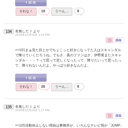
それな！
10
うーん…
9
名無しだＪ
より
134
2016年12月10日 1:14 PM
>>101
まぁ見た目とかでちょこっと好きになってた人はスキャンダル
で降りていくだろうね。でもさ、真のファンはさ、伊野尾またスキャ
ンダル・・・？って思って悲しくなったって、降りたいって思ったっ
て、降りれないんだよ。やっぱり好きなんだよ。
それな！
26
うーん…
9
名無しだＪ
より
135
2016年12月10日 1:17 PM
>>105
活動休止しない理由は事務所が、いろんなテレビ局が「JUMP」