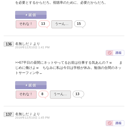
を必要とするからだろ。視聴率のために、必要だからだろ。
それな！
13
うーん…
15
名無しだＪ
より
136
2016年12月10日 1:41 PM
>>67
平日の昼間にネットやってるお前は仕事する気あんの？ｗ ま
じめに働けよｗ ちなみに私は今日は学校が休み。勉強の合間のネッ
トサーフィン中←
それな！
8
うーん…
13
名無しだＪ
より
137
2016年12月10日 1:45 PM