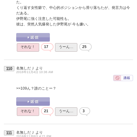
た。
くり返す女性癖で、中心的ポジションから滑り落ちたが、発言力は今
だある。
伊野尾に強く注意した可能性も。
彼は、突然人気爆発した伊野尾が 今も嫌い。
それな！
17
うーん…
25
名無しだＪ
より
110
2016年11月4日 10:36 AM
>>109
ん？誰のことー？
それな！
21
うーん…
3
名無しだＪ
より
111
2016年11月6日 4:21 PM