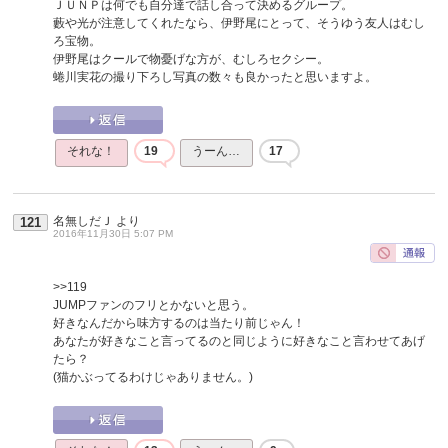
ＪＵＮＰは何でも自分達で話し合って決めるグループ。
藪や光が注意してくれたなら、伊野尾にとって、そうゆう友人はむし
ろ宝物。
伊野尾はクールで物憂げな方が、むしろセクシー。
蜷川実花の撮り下ろし写真の数々も良かったと思いますよ。
それな！
19
うーん…
17
名無しだＪ
より
121
2016年11月30日 5:07 PM
>>119
JUMPファンのフリとかないと思う。
好きなんだから味方するのは当たり前じゃん！
あなたが好きなこと言ってるのと同じように好きなこと言わせてあげ
たら？
(猫かぶってるわけじゃありません。)