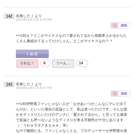
名無しだＪ
より
142
2016年12月17日 8:35 PM
>>140
え？どこがマイナスなの？愛されてるから視聴率上がるからた
くさん番組出てるってだけじゃん。どこがマイナスなの？？
それな！
8
うーん…
14
名無しだＪ
より
143
2016年12月17日 8:47 PM
>>140
伊野尾ファンじゃない人が「なぜあいつがこんなにテレビ出て
んのか」といった場合の反論として、私は述べただけです。そんな誰
かをディスりたいだけのアンチに「愛されてるから」と言っても速攻
で反論とも呼べないようなディスりが来る可能性が十分にあります
（「うわｗヲタクきもｗｗ」等）
なので確固たる、ファンじゃなくとも、プロデューサーが伊野尾を使