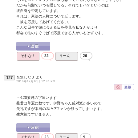
だから前髪でいつも隠してる。それでもハゲというのは
彼自身を否定しています。
それは、憲法の人権について反します。
彼を応援してあげてください。
こんな田舎で彼に会える日を夢見る私なんかより
都会で彼のすぐそばで応援できる人がいるはずです。
それな！
22
うーん…
26
名無しだＪ
より
127
2016年12月10日 12:44 PM
>>120
薮君の字違います
薮君は草冠に数です。伊野ちゃん反対派が多いので
失礼ですが本当のJUMPファンか疑ってしまいます。
生意気ですいません。
それな！
23
うーん…
9