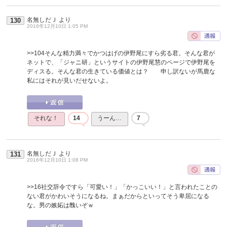
名無しだＪ
より
130
2016年12月10日 1:05 PM
>>104
そんな精力満々でかつはげの伊野尾にすら劣る君。そんな君が
ネットで、「ジャニ研」というサイトの伊野尾慧のページで伊野尾を
ディスる。そんな君の生きている価値とは？ 申し訳ないが馬鹿な
私にはそれが見いだせないよ。
それな！
14
うーん…
7
名無しだＪ
より
131
2016年12月10日 1:08 PM
>>16
社交辞令ですら「可愛い！」「かっこいい！」と言われたことの
ない君がかわいそうになるね。まぁだからといってそう卑屈になる
な。男の嫉妬は醜いぞｗ