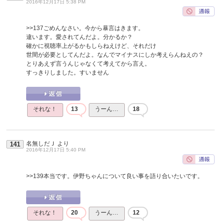
2016年12月17日 5:38 PM
>>137
ごめんなさい。今から暴言はきます。
違います。愛されてんだよ。分かるか？
確かに視聴率上がるかもしらねえけど、それだけ
世間が必要としてんだよ。なんでマイナスにしか考えらんねえの？
とりあえず言うんじゃなくて考えてから言え。
すっきりしました。すいません
それな！
13
うーん…
18
名無しだＪ
より
141
2016年12月17日 5:40 PM
>>139
本当です。伊野ちゃんについて良い事を語り合いたいです。
それな！
20
うーん…
12