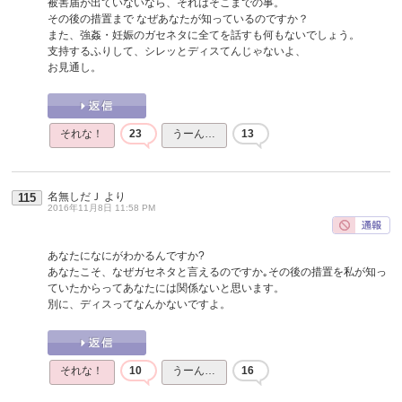
被害届が出ていないなら、それはそこまでの事。
その後の措置まで なぜあなたが知っているのですか？
また、強姦・妊娠のガセネタに全てを話すも何もないでしょう。
支持するふりして、シレッとディスてんじゃないよ、
お見通し。
それな！
23
うーん…
13
名無しだＪ
より
115
2016年11月8日 11:58 PM
あなたになにがわかるんですか?
あなたこそ、なぜガセネタと言えるのですか｡その後の措置を私が知っ
ていたからってあなたには関係ないと思います。
別に、ディスってなんかないですよ。
それな！
10
うーん…
16