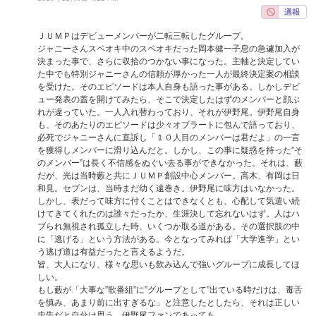
ＪＵＭＰはデビューメンバーが二転三転したグループ。
ジャニーさんスペオキ中のスペオキだった岡本健一子息の急遽加入が
決まった事で、さらに収拾のつかない事になった。主軸と決定してい
た中でも特別ジャニーさんの信頼が厚かった一人が最終決定案の相談
を受けた。そのエピソードは本人自身も語った事がある。しかしデビ
ュー発表の蓋を開けてみたら、そこで決定したはずのメンバーと顔ぶ
れが違っていた。一人入れ替わっており、それが伊野尾。伊野尾自身
も、そのあたりのエピソードは少々オブラートに包んで語っており、
必死でジャニーさんに直訴し「１０人目のメンバーは君だよ」の一言
を獲得しメンバーに滑り込んだと。しかし、この事に疑惑を持った”そ
のメンバー”は長く不信感をぬぐい去る事ができなかった。それは、藪
だが、光は当時藪と共にＪＵＭＰ創設中心メンバー。高木、有岡は日
和見。セブンは、当時まだ幼く遠巻き。伊野尾に味方はいなかった。
しかし、表だって味方に付くことはできなくとも、心配して気遣い続
けてきてくれたのは誰々だったか、生涯決して忘れないはず。人はハ
ブられ無視され孤立した時、いくつか取る道がある。その選択肢の中
に「逃げる」という方法がある。今となってみれば「大学進学」とい
う逃げ道は有益だったと言えるようだ。
皆、大人になり、様々な思いも飲み込んで強いグループに成長してほ
しい。
もし藪が「大事な”歌番組”に”グループとして”出ている時だけは、毒舌
を慎み、あまり前に出すぎるな」と注意したとしたら、それは正しい
忠告だと自分は思う。伊野尾ファンであっても。