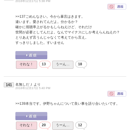
2016年12月17日 5:38 PM
>>137
ごめんなさい。今から暴言はきます。
違います。愛されてんだよ。分かるか？
確かに視聴率上がるかもしらねえけど、それだけ
世間が必要としてんだよ。なんでマイナスにしか考えらんねえの？
とりあえず言うんじゃなくて考えてから言え。
すっきりしました。すいません
それな！
13
うーん…
18
名無しだＪ
より
141
2016年12月17日 5:40 PM
>>139
本当です。伊野ちゃんについて良い事を語り合いたいです。
それな！
20
うーん…
12