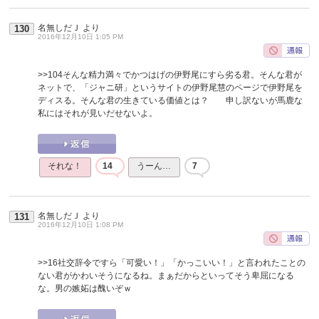
名無しだＪ
より
130
2016年12月10日 1:05 PM
>>104
そんな精力満々でかつはげの伊野尾にすら劣る君。そんな君が
ネットで、「ジャニ研」というサイトの伊野尾慧のページで伊野尾を
ディスる。そんな君の生きている価値とは？ 申し訳ないが馬鹿な
私にはそれが見いだせないよ。
それな！
14
うーん…
7
名無しだＪ
より
131
2016年12月10日 1:08 PM
>>16
社交辞令ですら「可愛い！」「かっこいい！」と言われたことの
ない君がかわいそうになるね。まぁだからといってそう卑屈になる
な。男の嫉妬は醜いぞｗ