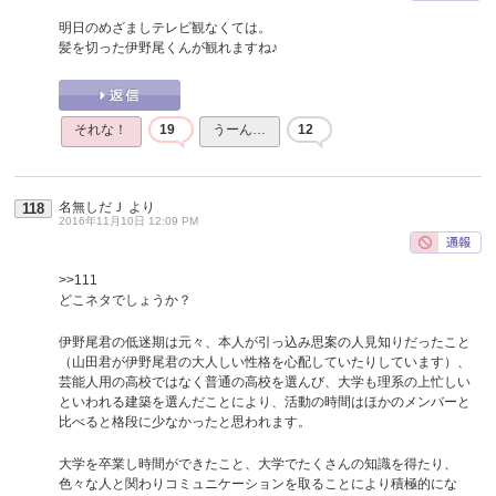
明日のめざましテレビ観なくては。
髪を切った伊野尾くんが観れますね♪
それな！
19
うーん…
12
名無しだＪ
より
118
2016年11月10日 12:09 PM
>>111
どこネタでしょうか？
伊野尾君の低迷期は元々、本人が引っ込み思案の人見知りだったこと
（山田君が伊野尾君の大人しい性格を心配していたりしています）、
芸能人用の高校ではなく普通の高校を選んび、大学も理系の上忙しい
といわれる建築を選んだことにより、活動の時間はほかのメンバーと
比べると格段に少なかったと思われます。
大学を卒業し時間ができたこと、大学でたくさんの知識を得たり、
色々な人と関わりコミュニケーションを取ることにより積極的にな