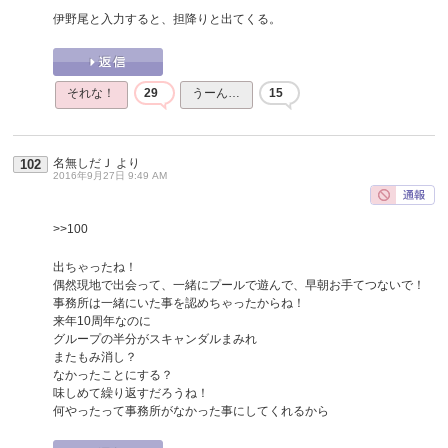
伊野尾と入力すると、担降りと出てくる。
それな！
29
うーん…
15
名無しだＪ
より
102
2016年9月27日 9:49 AM
>>100
出ちゃったね！
偶然現地で出会って、一緒にプールで遊んで、早朝お手てつないで！
事務所は一緒にいた事を認めちゃったからね！
来年10周年なのに
グループの半分がスキャンダルまみれ
またもみ消し？
なかったことにする？
味しめて繰り返すだろうね！
何やったって事務所がなかった事にしてくれるから