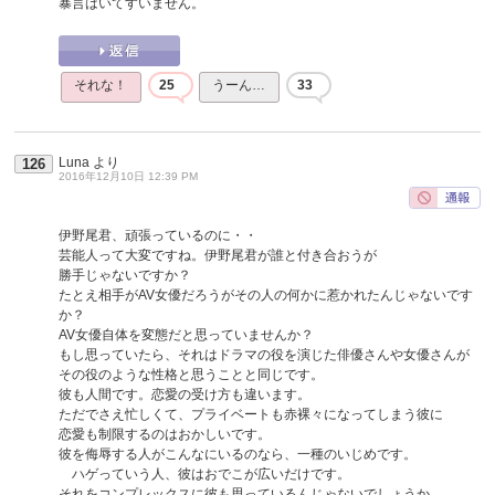
暴言はいてすいません。
それな！
25
うーん…
33
Luna
より
126
2016年12月10日 12:39 PM
伊野尾君、頑張っているのに・・
芸能人って大変ですね。伊野尾君が誰と付き合おうが
勝手じゃないですか？
たとえ相手がAV女優だろうがその人の何かに惹かれたんじゃないです
か？
AV女優自体を変態だと思っていませんか？
もし思っていたら、それはドラマの役を演じた俳優さんや女優さんが
その役のような性格と思うことと同じです。
彼も人間です。恋愛の受け方も違います。
ただでさえ忙しくて、プライベートも赤裸々になってしまう彼に
恋愛も制限するのはおかしいです。
彼を侮辱する人がこんなにいるのなら、一種のいじめです。
ハゲっていう人、彼はおでこが広いだけです。
それをコンプレックスに彼も思っているんじゃないでしょうか。