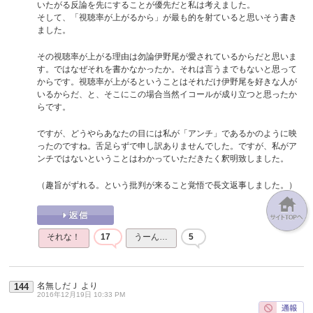
いたがる反論を先にすることが優先だと私は考えました。
そして、「視聴率が上がるから」が最も的を射ていると思いそう書き
ました。
その視聴率が上がる理由は勿論伊野尾が愛されているからだと思いま
す。ではなぜそれを書かなかったか。それは言うまでもないと思って
からです。視聴率が上がるということはそれだけ伊野尾を好きな人が
いるからだ、と、そこにこの場合当然イコールが成り立つと思ったか
らです。
ですが、どうやらあなたの目には私が「アンチ」であるかのように映
ったのですね。舌足らずで申し訳ありませんでした。ですが、私がア
ンチではないということはわかっていただきたく釈明致しました。
（趣旨がずれる。という批判が来ること覚悟で長文返事しました。）
それな！
17
うーん…
5
名無しだＪ
より
144
2016年12月19日 10:33 PM