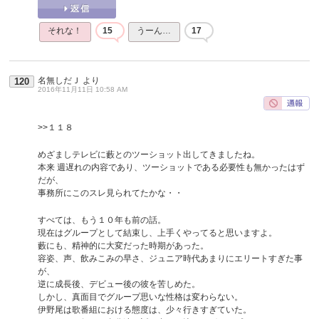
それな！
15
うーん…
17
名無しだＪ
より
120
2016年11月11日 10:58 AM
>>１１８
めざましテレビに藪とのツーショット出してきましたね。
本来 週遅れの内容であり、ツーショットである必要性も無かったはず
だが、
事務所にこのスレ見られてたかな・・
すべては、もう１０年も前の話。
現在はグループとして結束し、上手くやってると思いますよ。
藪にも、精神的に大変だった時期があった。
容姿、声、飲みこみの早さ、ジュニア時代あまりにエリートすぎた事
が、
逆に成長後、デビュー後の彼を苦しめた。
しかし、真面目でグループ思いな性格は変わらない。
伊野尾は歌番組における態度は、少々行きすぎていた。