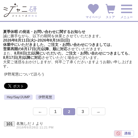
マイページ
ストア
メニュー
夏季休暇 の発送・お問い合わせに関するお知らせ
誠に勝手ながら、以下の期間を休業とさせていただきます。
2026年8月11日(火)~2026年8月16日(日)
休業中にいただきました、ご注文・お問い合わせにつきましては、
営業再開の8月17日(月)以降、順に対応
させていただきます。
また、
8月8日(土)以降にいただいた、ご注文・
お問い合わせにつきましても、
8月17日(月)以降に対応
させていただく場合がございます。
大変ご迷惑をおかけしますが、
何卒ご了承くださいますようお願い申し上げま
す。
伊野尾慧について語ろう
Hey!Say!JUMP
伊野尾慧
←
1
3
→
2
名無しだＪ
より
101
2016年9月26日 11:21 PM