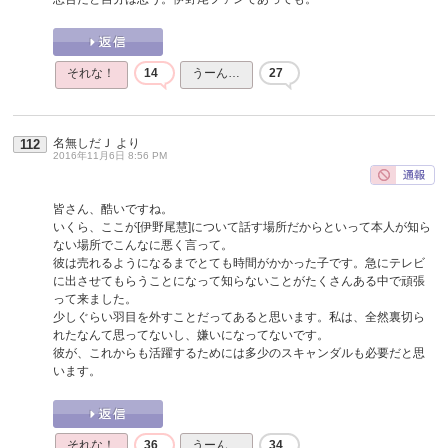
それな！
14
うーん…
27
名無しだＪ
より
112
2016年11月6日 8:56 PM
皆さん、酷いですね。
いくら、ここが[伊野尾慧]について話す場所だからといって本人が知ら
ない場所でこんなに悪く言って。
彼は売れるようになるまでとても時間がかかった子です。急にテレビ
に出させてもらうことになって知らないことがたくさんある中で頑張
って来ました。
少しぐらい羽目を外すことだってあると思います。私は、全然裏切ら
れたなんて思ってないし、嫌いになってないです。
彼が、これからも活躍するためには多少のスキャンダルも必要だと思
います。
それな！
36
うーん…
34