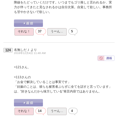
降線をたどっていくだけです。いつまでもゴリ推しと言われるか、実
力が伴ってきたと見なされるかは自分次第。自覚して欲しい。事務所
も甘やかさないで欲しい。
それな！
37
うーん…
5
名無しだＪ
より
124
2016年12月4日 11:48 AM
>121さん、
>113さんの
「お金で解決していることは事実です」
「妊娠のことは、彼らも被害者ぶらずに全てを話すと言っています」
は、”好きなんだから味方している”発言内容ではありません。
それな！
14
うーん…
4