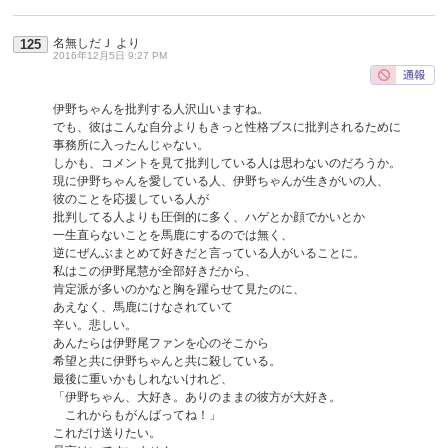
名無しだＪ
より
125
2016年12月5日 9:27 PM
伊野ちゃんを批判する人沢山いますね。
でも、彼はこんな自分よりもきっと性格ブスに批判されるために
事務所に入ったんじゃない。
しかも、コメントを見て批判している人は思わないのだろうか。
現に伊野ちゃんを愛している人、伊野ちゃんが生きがいの人、
彼のことを応援している人が
批判してる人よりも圧倒的に多く、ハゲとか顔でかいとか
一生直らないことを馬鹿にするのでは無く、
逆にぜんぶまとめて好きだと言っている人がいることに。
私はこの伊野尾慧が全部好きだから、
肯定派が多いのかなと胸を躍らせて見たのに、
あえなく、馬鹿にけなされていて
辛い。悲しい。
あんたらは伊野尾ファンを心のそこから
希望と共に伊野ちゃんと共に殺している。
最後に重いかもしれないけれど、
「伊野ちゃん、大好き。ありのままの彼方が大好き。
これからもがんばってね！」
これだけ送りたい。