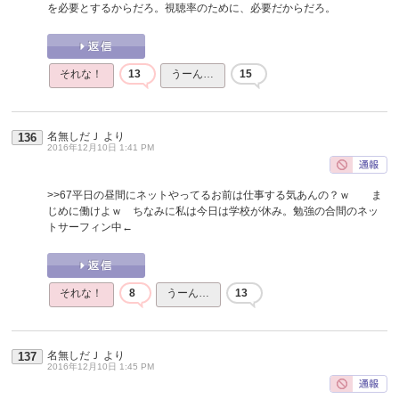
を必要とするからだろ。視聴率のために、必要だからだろ。
それな！
13
うーん…
15
名無しだＪ
より
136
2016年12月10日 1:41 PM
>>67
平日の昼間にネットやってるお前は仕事する気あんの？ｗ ま
じめに働けよｗ ちなみに私は今日は学校が休み。勉強の合間のネッ
トサーフィン中←
それな！
8
うーん…
13
名無しだＪ
より
137
2016年12月10日 1:45 PM