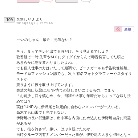
名無しだＪ
より
109
2016年11月2日 12:23 AM
>>いのちゃん 最近 元気ない？
そう、９人でテレビ出てる時だけ、そう見えるでしょ？
歌番組で一時 先輩やＭＣにグイグイからんで毒舌発言してた頃と
あきらかに態度変わりましたよね、、
でも個人仕事の方はいたって順調で、ピーチガールも予告映像解禁。
モード系ファッション誌でも、次々 有名フォトグラファーやスタイリ
ストが
競うように彼を取り上げています。
突然の無口状態はJUNP内での話し合いによるもの、つまり
「お前少し口を慎むめ。今、飛躍の大事な年時だから」ってな取り決
めでは？
実はJUNP内に伊野尾と決定的に合わないメンバーが一人いる。
高木でも山田でも光でもない。
伊野尾の長い低迷期は、出来事を内側にため込んだ伊野尾自身に問題
があるが
でも、彼を許さず、嫌い、はぶき続けたのが、
当時グループ内有力メンバーだった事が、伊野尾の大きな抑圧となっ