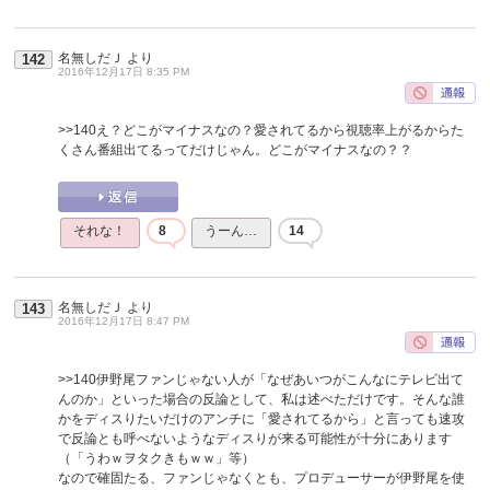
名無しだＪ
より
142
2016年12月17日 8:35 PM
>>140
え？どこがマイナスなの？愛されてるから視聴率上がるからた
くさん番組出てるってだけじゃん。どこがマイナスなの？？
それな！
8
うーん…
14
名無しだＪ
より
143
2016年12月17日 8:47 PM
>>140
伊野尾ファンじゃない人が「なぜあいつがこんなにテレビ出て
んのか」といった場合の反論として、私は述べただけです。そんな誰
かをディスりたいだけのアンチに「愛されてるから」と言っても速攻
で反論とも呼べないようなディスりが来る可能性が十分にあります
（「うわｗヲタクきもｗｗ」等）
なので確固たる、ファンじゃなくとも、プロデューサーが伊野尾を使