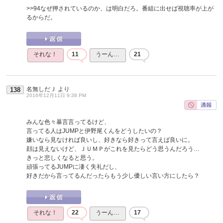
>>94
なぜ押されているのか、は明白だろ。番組に出せば視聴率が上が
るからだ。
それな！
11
うーん…
21
名無しだＪ
より
138
2016年12月11日 9:38 PM
みんな色々暴言言ってるけど、
言ってる人はJUMPと伊野尾くんをどうしたいの？
嫌いなら見なければ良いし、好きなら好きって言えば良いに。
顔は見えないけど、ＪＵＭＰがこれを見たらどう思うんだろう…
きっと悲しくなると思う。
頑張ってるJUMPに凄く失礼だし、
好きだから言ってるんだったらもう少し優しい言い方にしたら？
それな！
22
うーん…
17