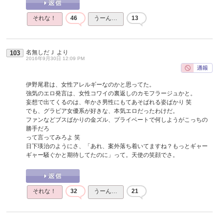
それな！
46
うーん…
13
名無しだＪ
より
103
2016年9月30日 12:09 PM
伊野尾君は、女性アレルギーなのかと思ってた。
強気のエロ発言は、女性コワイの裏返しのカモフラージュかと。
妄想で出てくるのは、年かさ男性にもてあそばれる姿ばかり 笑
でも、グラビア女優系が好きな、本気エロだったわけだ。
ファンなどブスばかりの金ズル、プライベートで何しようがこっちの
勝手だろ
って言ってみろよ 笑
日下瑛治のようにさ、「あれ、案外落ち着いてますね？もっとギャー
ギャー騒ぐかと期待してたのに」って。天使の笑顔でさ。
それな！
32
うーん…
21