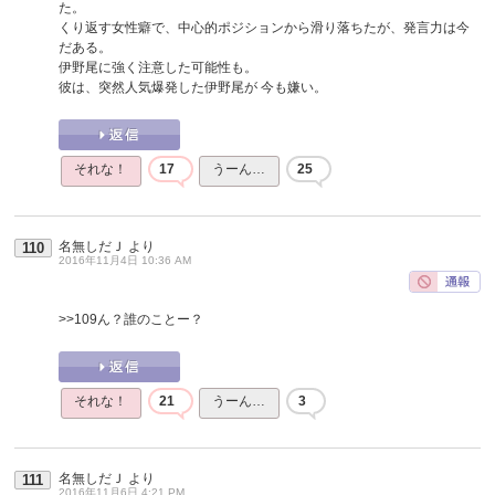
た。
くり返す女性癖で、中心的ポジションから滑り落ちたが、発言力は今
だある。
伊野尾に強く注意した可能性も。
彼は、突然人気爆発した伊野尾が 今も嫌い。
それな！
17
うーん…
25
名無しだＪ
より
110
2016年11月4日 10:36 AM
>>109
ん？誰のことー？
それな！
21
うーん…
3
名無しだＪ
より
111
2016年11月6日 4:21 PM