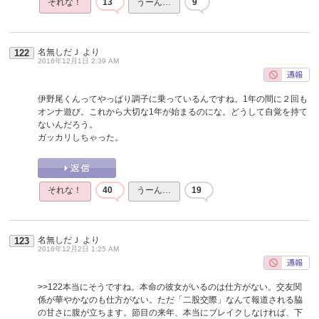
それな！
13
うーん…
9
名無しだＪ
より
122
2016年12月1日 2:39 AM
伊野尾くんってやっぱり調子に乗っているんですね。1年の間に２回も
オンナ遊び。これから大切な1年が始まるのにな。どうして自覚を持て
ないんだろう。
ガッカリしちゃった。
それな！
40
うーん…
19
名無しだＪ
より
123
2016年12月2日 1:25 AM
>>122
本当にそうですね。本命の彼女がいるのは仕方がない。交友関
係が華やかなのも仕方がない。ただ「二股交際」なんて報道される脇
の甘さに腹が立ちます。節目の来年、本当にブレイクしなければ、下