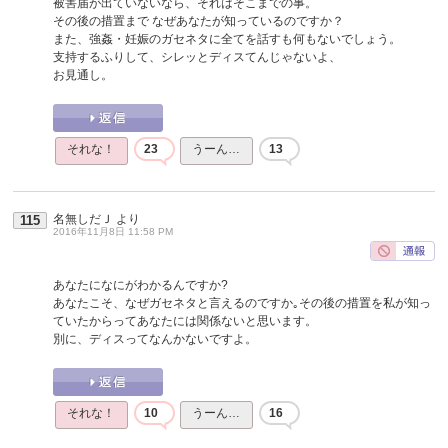
被害届が出ていないなら、それはそこまでの事。
その後の措置まで なぜあなたが知っているのですか？
また、強姦・妊娠のガセネタに全てを話すも何もないでしょう。
支持するふりして、シレッとディスてんじゃないよ、
お見通し。
それな！
23
うーん…
13
名無しだＪ
より
115
2016年11月8日 11:58 PM
あなたになにがわかるんですか?
あなたこそ、なぜガセネタと言えるのですか｡その後の措置を私が知っ
ていたからってあなたには関係ないと思います。
別に、ディスってなんかないですよ。
それな！
10
うーん…
16