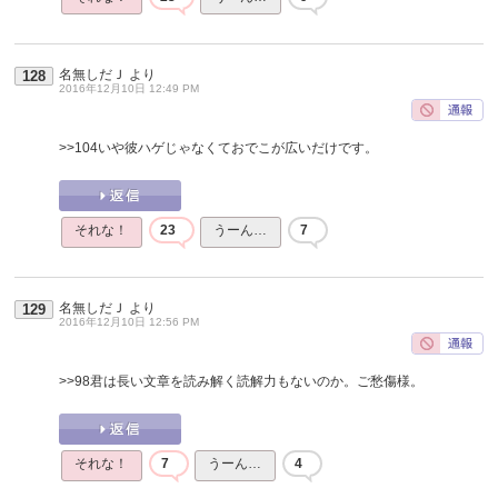
名無しだＪ
より
128
2016年12月10日 12:49 PM
>>104
いや彼ハゲじゃなくておでこが広いだけです。
それな！
23
うーん…
7
名無しだＪ
より
129
2016年12月10日 12:56 PM
>>98
君は長い文章を読み解く読解力もないのか。ご愁傷様。
それな！
7
うーん…
4