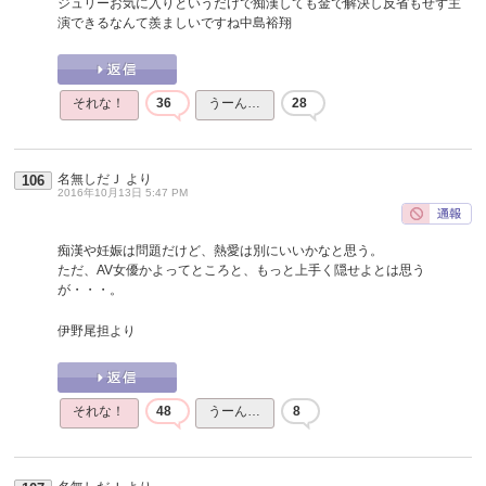
ジュリーお気に入りというだけで痴漢しても金で解決し反省もせず主
演できるなんて羨ましいですね中島裕翔
それな！
36
うーん…
28
名無しだＪ
より
106
2016年10月13日 5:47 PM
痴漢や妊娠は問題だけど、熱愛は別にいいかなと思う。
ただ、AV女優かよってところと、もっと上手く隠せよとは思う
が・・・。
伊野尾担より
それな！
48
うーん…
8