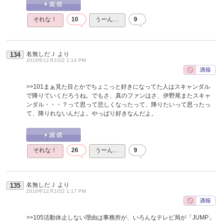
それな！
10
うーん…
9
名無しだＪ
より
134
2016年12月10日 1:14 PM
>>101
まぁ見た目とかでちょこっと好きになってた人はスキャンダル
で降りていくだろうね。でもさ、真のファンはさ、伊野尾またスキャ
ンダル・・・？って思って悲しくなったって、降りたいって思ったっ
て、降りれないんだよ。やっぱり好きなんだよ。
それな！
26
うーん…
9
名無しだＪ
より
135
2016年12月10日 1:17 PM
>>105
活動休止しない理由は事務所が、いろんなテレビ局が「JUMP」