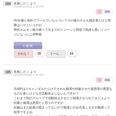
名無しだＪ
より
104
2016年10月9日 1:28 PM
AV女優と海外でプールでいちゃついてその後ホテルも残念君だけど実
際はハゲというのが…
男性ホルモン精力満々で今までのイメージと間逆で気持ち悪いイメー
ジになったよ伊野尾
それな！
39
うーん…
24
名無しだＪ
より
105
2016年10月9日 1:35 PM
JUMPはスキャンダルだらけでそれも痴漢や妊娠させた疑惑等の悪質な
ものが多いけどなぜ活動休止しないんですか？
これまで別のグループで活動休止させたり脱退させられてきた人より
妊娠と痴漢は悪質だと思うのですが
妊娠はまだ結果が固まってないので痴漢にのみ言及しますが痴漢って
犯罪ですよね