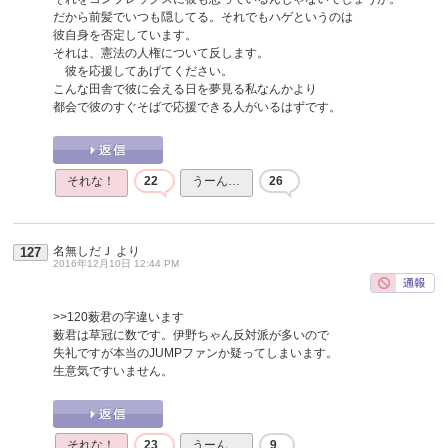
だから前髪でいつも隠してる。それでもハゲというのは
彼自身を否定しています。
それは、憲法の人権について反します。
彼を応援してあげてください。
こんな田舎で彼に会える日を夢見る私なんかより
都会で彼のすぐそばで応援できる人がいるはずです。
それな！
22
うーん…
26
名無しだＪ
より
127
2016年12月10日 12:44 PM
>>120
薮君の字違います
薮君は草冠に数です。伊野ちゃん反対派が多いので
失礼ですが本当のJUMPファンか疑ってしまいます。
生意気ですいません。
それな！
23
うーん…
9