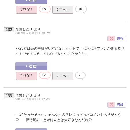
それな！
15
うーん…
10
名無しだＪ
より
132
2016年12月10日 1:10 PM
>>23
君は頭の中身が幼稚だな。ネットで、わざわざファンが集まるサ
イトでディスることしかできないのだからな。
それな！
17
うーん…
7
名無しだＪ
より
133
2016年12月10日 1:12 PM
>>24
そっかそっか。そんな人のスレにわざわざコメントありがとう
♡ 伊野尾のことがほんとは大好きなんだね♡