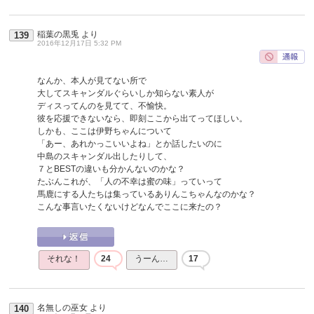
稲葉の黒兎
より
139
2016年12月17日 5:32 PM
なんか、本人が見てない所で
大してスキャンダルぐらいしか知らない素人が
ディスってんのを見てて、不愉快。
彼を応援できないなら、即刻ここから出てってほしい。
しかも、ここは伊野ちゃんについて
「あー、あれかっこいいよね」とか話したいのに
中島のスキャンダル出したりして、
７とBESTの違いも分かんないのかな？
たぶんこれが、「人の不幸は蜜の味」っていって
馬鹿にする人たちは集っているありんこちゃんなのかな？
こんな事言いたくないけどなんでここに来たの？
それな！
24
うーん…
17
名無しの巫女
より
140