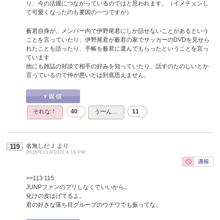
り、今の活躍につながっているのではと思われます。（イメチェンし
て可愛くなったのも要因の一つですが）
薮君自身が、メンバー内で伊野尾君にしか話せないことがあるという
ことを言っていたり、伊野尾君が薮君の家でサッカーのDVDを見せら
れたことを語ったり、手帳を薮君に選んでもらったということを言っ
ています
他にも雑誌の対談で相手の好みを知っていたり、話すのたのしいとか
言っているので仲が悪いとは到底思えません。
それな！
40
うーん…
11
名無しだＪ
より
119
2016年11月10日 4:16 PM
>>113
115
JUNPファンのフリしなくていいから。
化けの皮はげてるよ。
君の好きな落ち目グループのウチワでも振ってな。