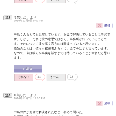
名無しだＪ
より
113
2016年11月6日 9:03 PM
中島くんもとても反省しています。お金で解決していることは事実で
す。しかし、それは彼の意思ではなく、事務所が行っていることで
す。それについて彼を悪く言うのは間違っていると思います｡
妊娠のことは、彼らも被害者ぶらずに、全てを話すと言っています。
なので、今は彼らが事実を話すまでは待っていることが大切だと思い
ます。
それな！
11
うーん…
22
名無しだＪ
より
114
2016年11月7日 11:06 PM
中島の件がお金で解決されたなど、初めて聞いた。