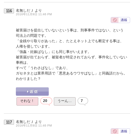
名無しだＪ
より
116
2016年11月9日 11:46 PM
被害届けを提出していないという事は、刑事事件ではない、という
司法上の問題です。
「金銭やり取りがあった」と、たとえネット上でも断定する事は、
人権を侵しています。
「強姦・妊娠ばなし」にも同じ事がいえます。
被害届が出ておらず、被疑者が特定されておらず、事件化していない
事柄は、
すべて「うわさばなし」であり、
ガセネタとは業界用語で「悪意あるウワサばなし」と同義語だから。
わかりました？
それな！
20
うーん…
7
名無しだＪ
より
117
2016年11月9日 11:46 PM