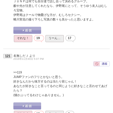
ＪＵＮＰは何でも自分達で話し合って決めるグループ。
藪や光が注意してくれたなら、伊野尾にとって、そうゆう友人はむし
ろ宝物。
伊野尾はクールで物憂げな方が、むしろセクシー。
蜷川実花の撮り下ろし写真の数々も良かったと思いますよ。
それな！
19
うーん…
17
名無しだＪ
より
121
2016年11月30日 5:07 PM
>>119
JUMPファンのフリとかないと思う。
好きなんだから味方するのは当たり前じゃん！
あなたが好きなこと言ってるのと同じように好きなこと言わせてあげ
たら？
(猫かぶってるわけじゃありません。)