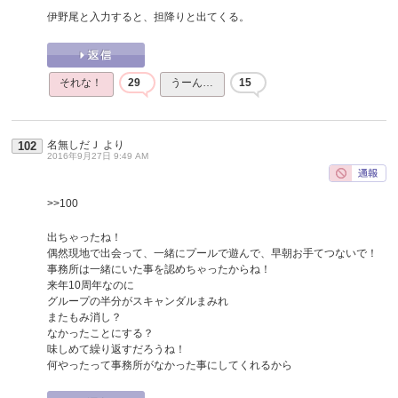
伊野尾と入力すると、担降りと出てくる。
それな！
29
うーん…
15
名無しだＪ
より
102
2016年9月27日 9:49 AM
>>100
出ちゃったね！
偶然現地で出会って、一緒にプールで遊んで、早朝お手てつないで！
事務所は一緒にいた事を認めちゃったからね！
来年10周年なのに
グループの半分がスキャンダルまみれ
またもみ消し？
なかったことにする？
味しめて繰り返すだろうね！
何やったって事務所がなかった事にしてくれるから