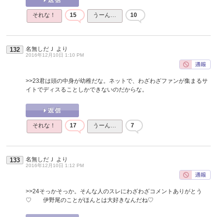
それな！
15
うーん…
10
名無しだＪ
より
132
2016年12月10日 1:10 PM
>>23
君は頭の中身が幼稚だな。ネットで、わざわざファンが集まるサ
イトでディスることしかできないのだからな。
それな！
17
うーん…
7
名無しだＪ
より
133
2016年12月10日 1:12 PM
>>24
そっかそっか。そんな人のスレにわざわざコメントありがとう
♡ 伊野尾のことがほんとは大好きなんだね♡