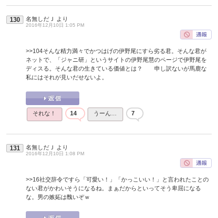
名無しだＪ
より
130
2016年12月10日 1:05 PM
>>104
そんな精力満々でかつはげの伊野尾にすら劣る君。そんな君が
ネットで、「ジャニ研」というサイトの伊野尾慧のページで伊野尾を
ディスる。そんな君の生きている価値とは？ 申し訳ないが馬鹿な
私にはそれが見いだせないよ。
それな！
14
うーん…
7
名無しだＪ
より
131
2016年12月10日 1:08 PM
>>16
社交辞令ですら「可愛い！」「かっこいい！」と言われたことの
ない君がかわいそうになるね。まぁだからといってそう卑屈になる
な。男の嫉妬は醜いぞｗ