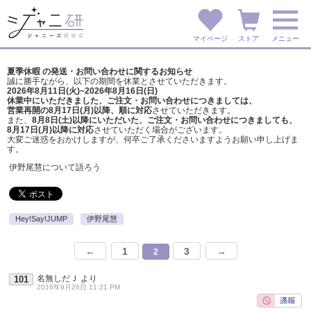
マイページ
ストア
メニュー
夏季休暇 の発送・お問い合わせに関するお知らせ
誠に勝手ながら、以下の期間を休業とさせていただきます。
2026年8月11日(火)~2026年8月16日(日)
休業中にいただきました、ご注文・お問い合わせにつきましては、
営業再開の8月17日(月)以降、順に対応
させていただきます。
また、
8月8日(土)以降にいただいた、ご注文・
お問い合わせにつきましても、
8月17日(月)以降に対応
させていただく場合がございます。
大変ご迷惑をおかけしますが、
何卒ご了承くださいますようお願い申し上げま
す。
伊野尾慧について語ろう
Hey!Say!JUMP
伊野尾慧
←
1
3
→
2
名無しだＪ
より
101
2016年9月26日 11:21 PM