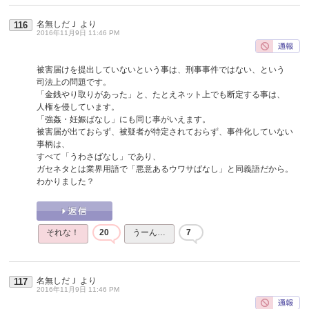
名無しだＪ
より
116
2016年11月9日 11:46 PM
被害届けを提出していないという事は、刑事事件ではない、という
司法上の問題です。
「金銭やり取りがあった」と、たとえネット上でも断定する事は、
人権を侵しています。
「強姦・妊娠ばなし」にも同じ事がいえます。
被害届が出ておらず、被疑者が特定されておらず、事件化していない
事柄は、
すべて「うわさばなし」であり、
ガセネタとは業界用語で「悪意あるウワサばなし」と同義語だから。
わかりました？
それな！
20
うーん…
7
名無しだＪ
より
117
2016年11月9日 11:46 PM