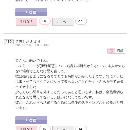
それな！
14
うーん…
27
名無しだＪ
より
112
2016年11月6日 8:56 PM
皆さん、酷いですね。
いくら、ここが[伊野尾慧]について話す場所だからといって本人が知ら
ない場所でこんなに悪く言って。
彼は売れるようになるまでとても時間がかかった子です。急にテレビ
に出させてもらうことになって知らないことがたくさんある中で頑張
って来ました。
少しぐらい羽目を外すことだってあると思います。私は、全然裏切ら
れたなんて思ってないし、嫌いになってないです。
彼が、これからも活躍するためには多少のスキャンダルも必要だと思
います。
それな！
36
うーん…
34