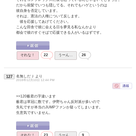
だから前髪でいつも隠してる。それでもハゲというのは
彼自身を否定しています。
それは、憲法の人権について反します。
彼を応援してあげてください。
こんな田舎で彼に会える日を夢見る私なんかより
都会で彼のすぐそばで応援できる人がいるはずです。
それな！
22
うーん…
26
名無しだＪ
より
127
2016年12月10日 12:44 PM
>>120
薮君の字違います
薮君は草冠に数です。伊野ちゃん反対派が多いので
失礼ですが本当のJUMPファンか疑ってしまいます。
生意気ですいません。
それな！
23
うーん…
9