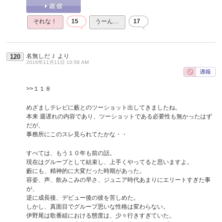
それな！
15
うーん…
17
名無しだＪ
より
120
2016年11月11日 10:58 AM
>>１１８
めざましテレビに藪とのツーショット出してきましたね。
本来 週遅れの内容であり、ツーショットである必要性も無かったはず
だが、
事務所にこのスレ見られてたかな・・
すべては、もう１０年も前の話。
現在はグループとして結束し、上手くやってると思いますよ。
藪にも、精神的に大変だった時期があった。
容姿、声、飲みこみの早さ、ジュニア時代あまりにエリートすぎた事
が、
逆に成長後、デビュー後の彼を苦しめた。
しかし、真面目でグループ思いな性格は変わらない。
伊野尾は歌番組における態度は、少々行きすぎていた。