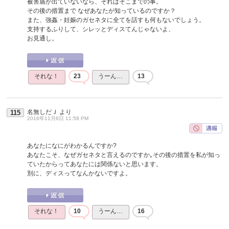
被害届が出ていないなら、それはそこまでの事。
その後の措置まで なぜあなたが知っているのですか？
また、強姦・妊娠のガセネタに全てを話すも何もないでしょう。
支持するふりして、シレッとディスてんじゃないよ、
お見通し。
それな！
23
うーん…
13
名無しだＪ
より
115
2016年11月8日 11:58 PM
あなたになにがわかるんですか?
あなたこそ、なぜガセネタと言えるのですか｡その後の措置を私が知っ
ていたからってあなたには関係ないと思います。
別に、ディスってなんかないですよ。
それな！
10
うーん…
16