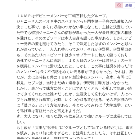
ＪＵＭＰはデビューメンバーが二転三転したグループ。
ジャニーさんスペオキ中のスペオキだった岡本健一子息の急遽加入が
決まった事で、さらに収拾のつかない事になった。主軸と決定してい
た中でも特別ジャニーさんの信頼が厚かった一人が最終決定案の相談
を受けた。そのエピソードは本人自身も語った事がある。しかしデビ
ュー発表の蓋を開けてみたら、そこで決定したはずのメンバーと顔ぶ
れが違っていた。一人入れ替わっており、それが伊野尾。伊野尾自身
も、そのあたりのエピソードは少々オブラートに包んで語っており、
必死でジャニーさんに直訴し「１０人目のメンバーは君だよ」の一言
を獲得しメンバーに滑り込んだと。しかし、この事に疑惑を持った”そ
のメンバー”は長く不信感をぬぐい去る事ができなかった。それは、藪
だが、光は当時藪と共にＪＵＭＰ創設中心メンバー。高木、有岡は日
和見。セブンは、当時まだ幼く遠巻き。伊野尾に味方はいなかった。
しかし、表だって味方に付くことはできなくとも、心配して気遣い続
けてきてくれたのは誰々だったか、生涯決して忘れないはず。人はハ
ブられ無視され孤立した時、いくつか取る道がある。その選択肢の中
に「逃げる」という方法がある。今となってみれば「大学進学」とい
う逃げ道は有益だったと言えるようだ。
皆、大人になり、様々な思いも飲み込んで強いグループに成長してほ
しい。
もし藪が「大事な”歌番組”に”グループとして”出ている時だけは、毒舌
を慎み、あまり前に出すぎるな」と注意したとしたら、それは正しい
忠告だと自分は思う。伊野尾ファンであっても。