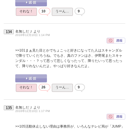
それな！
10
うーん…
9
名無しだＪ
より
134
2016年12月10日 1:14 PM
>>101
まぁ見た目とかでちょこっと好きになってた人はスキャンダル
で降りていくだろうね。でもさ、真のファンはさ、伊野尾またスキャ
ンダル・・・？って思って悲しくなったって、降りたいって思ったっ
て、降りれないんだよ。やっぱり好きなんだよ。
それな！
26
うーん…
9
名無しだＪ
より
135
2016年12月10日 1:17 PM
>>105
活動休止しない理由は事務所が、いろんなテレビ局が「JUMP」