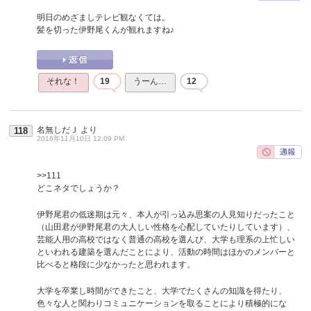
明日のめざましテレビ観なくては。
髪を切った伊野尾くんが観れますね♪
それな！
19
うーん…
12
名無しだＪ
より
118
2016年11月10日 12:09 PM
>>111
どこネタでしょうか？
伊野尾君の低迷期は元々、本人が引っ込み思案の人見知りだったこと
（山田君が伊野尾君の大人しい性格を心配していたりしています）、
芸能人用の高校ではなく普通の高校を選んび、大学も理系の上忙しい
といわれる建築を選んだことにより、活動の時間はほかのメンバーと
比べると格段に少なかったと思われます。
大学を卒業し時間ができたこと、大学でたくさんの知識を得たり、
色々な人と関わりコミュニケーションを取ることにより積極的にな