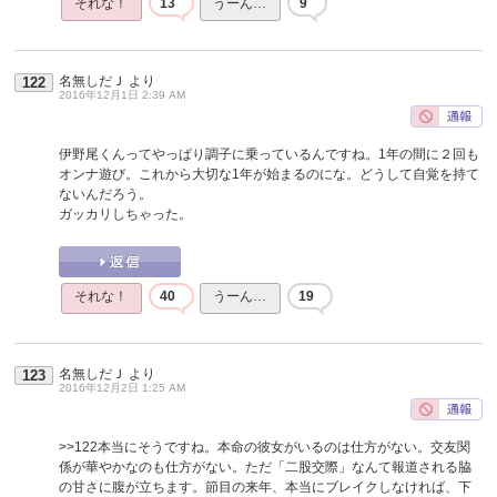
それな！
13
うーん…
9
名無しだＪ
より
122
2016年12月1日 2:39 AM
伊野尾くんってやっぱり調子に乗っているんですね。1年の間に２回も
オンナ遊び。これから大切な1年が始まるのにな。どうして自覚を持て
ないんだろう。
ガッカリしちゃった。
それな！
40
うーん…
19
名無しだＪ
より
123
2016年12月2日 1:25 AM
>>122
本当にそうですね。本命の彼女がいるのは仕方がない。交友関
係が華やかなのも仕方がない。ただ「二股交際」なんて報道される脇
の甘さに腹が立ちます。節目の来年、本当にブレイクしなければ、下