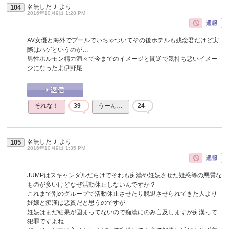
名無しだＪ
より
104
2016年10月9日 1:28 PM
AV女優と海外でプールでいちゃついてその後ホテルも残念君だけど実
際はハゲというのが…
男性ホルモン精力満々で今までのイメージと間逆で気持ち悪いイメー
ジになったよ伊野尾
それな！
39
うーん…
24
名無しだＪ
より
105
2016年10月9日 1:35 PM
JUMPはスキャンダルだらけでそれも痴漢や妊娠させた疑惑等の悪質な
ものが多いけどなぜ活動休止しないんですか？
これまで別のグループで活動休止させたり脱退させられてきた人より
妊娠と痴漢は悪質だと思うのですが
妊娠はまだ結果が固まってないので痴漢にのみ言及しますが痴漢って
犯罪ですよね