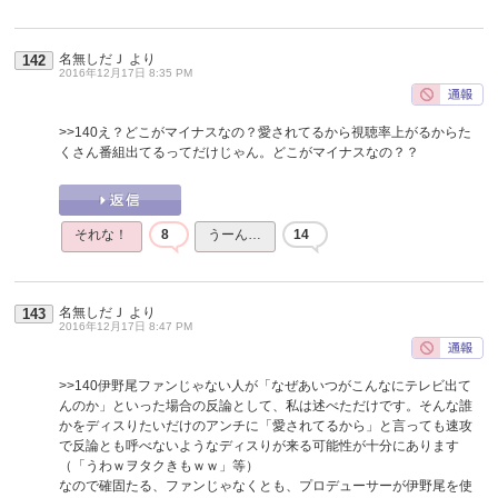
名無しだＪ
より
142
2016年12月17日 8:35 PM
>>140
え？どこがマイナスなの？愛されてるから視聴率上がるからた
くさん番組出てるってだけじゃん。どこがマイナスなの？？
それな！
8
うーん…
14
名無しだＪ
より
143
2016年12月17日 8:47 PM
>>140
伊野尾ファンじゃない人が「なぜあいつがこんなにテレビ出て
んのか」といった場合の反論として、私は述べただけです。そんな誰
かをディスりたいだけのアンチに「愛されてるから」と言っても速攻
で反論とも呼べないようなディスりが来る可能性が十分にあります
（「うわｗヲタクきもｗｗ」等）
なので確固たる、ファンじゃなくとも、プロデューサーが伊野尾を使