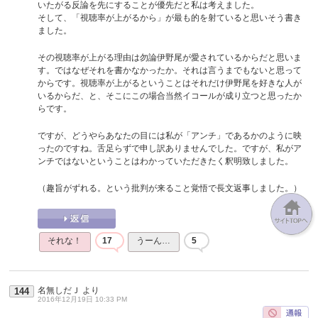
いたがる反論を先にすることが優先だと私は考えました。
そして、「視聴率が上がるから」が最も的を射ていると思いそう書き
ました。
その視聴率が上がる理由は勿論伊野尾が愛されているからだと思いま
す。ではなぜそれを書かなかったか。それは言うまでもないと思って
からです。視聴率が上がるということはそれだけ伊野尾を好きな人が
いるからだ、と、そこにこの場合当然イコールが成り立つと思ったか
らです。
ですが、どうやらあなたの目には私が「アンチ」であるかのように映
ったのですね。舌足らずで申し訳ありませんでした。ですが、私がア
ンチではないということはわかっていただきたく釈明致しました。
（趣旨がずれる。という批判が来ること覚悟で長文返事しました。）
それな！
17
うーん…
5
名無しだＪ
より
144
2016年12月19日 10:33 PM