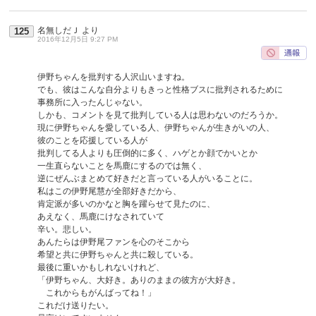
名無しだＪ
より
125
2016年12月5日 9:27 PM
伊野ちゃんを批判する人沢山いますね。
でも、彼はこんな自分よりもきっと性格ブスに批判されるために
事務所に入ったんじゃない。
しかも、コメントを見て批判している人は思わないのだろうか。
現に伊野ちゃんを愛している人、伊野ちゃんが生きがいの人、
彼のことを応援している人が
批判してる人よりも圧倒的に多く、ハゲとか顔でかいとか
一生直らないことを馬鹿にするのでは無く、
逆にぜんぶまとめて好きだと言っている人がいることに。
私はこの伊野尾慧が全部好きだから、
肯定派が多いのかなと胸を躍らせて見たのに、
あえなく、馬鹿にけなされていて
辛い。悲しい。
あんたらは伊野尾ファンを心のそこから
希望と共に伊野ちゃんと共に殺している。
最後に重いかもしれないけれど、
「伊野ちゃん、大好き。ありのままの彼方が大好き。
これからもがんばってね！」
これだけ送りたい。