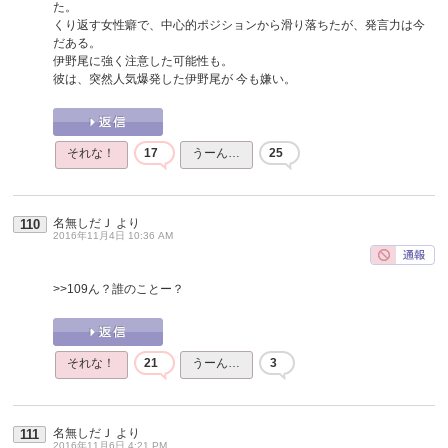
た。
くり返す女性癖で、中心的ポジションから滑り落ちたが、発言力は今
だある。
伊野尾に強く注意した可能性も。
彼は、突然人気爆発した伊野尾が 今も嫌い。
それな！
17
うーん…
25
名無しだＪ
より
110
2016年11月4日 10:36 AM
>>109
ん？誰のことー？
それな！
21
うーん…
3
名無しだＪ
より
111
2016年11月6日 4:21 PM