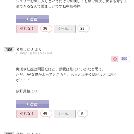
ジュリーお気に入りというだけで痴漢しても金で解決し反省もせず主
演できるなんて羨ましいですね中島裕翔
それな！
36
うーん…
28
名無しだＪ
より
106
2016年10月13日 5:47 PM
痴漢や妊娠は問題だけど、熱愛は別にいいかなと思う。
ただ、AV女優かよってところと、もっと上手く隠せよとは思う
が・・・。
伊野尾担より
それな！
48
うーん…
8