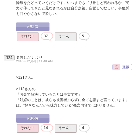
降線をたどっていくだけです。いつまでもゴリ推しと言われるか、実
力が伴ってきたと見なされるかは自分次第。自覚して欲しい。事務所
も甘やかさないで欲しい。
それな！
37
うーん…
5
名無しだＪ
より
124
2016年12月4日 11:48 AM
>121さん、
>113さんの
「お金で解決していることは事実です」
「妊娠のことは、彼らも被害者ぶらずに全てを話すと言っています」
は、”好きなんだから味方している”発言内容ではありません。
それな！
14
うーん…
4