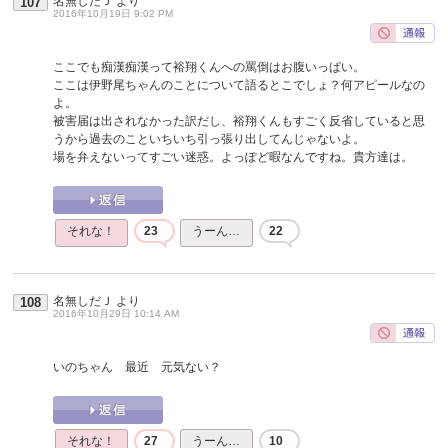
名無しだＪ
より
107
2016年10月19日 9:02 PM
ここでも痴漢痴漢って裕翔くんへの罵倒はお腹いっぱい。
ここは伊野尾ちゃんのことについて語るとこでしょ？何アピールなの
よ。
被害届は出されなかった訳だし、裕翔くんもすごく反省していると思
うから過去のこといちいち引っ張り出してんじゃないよ。
場を弁えないってすごい迷惑。よっぽど暇なんですね。貴方達は。
それな！
23
うーん…
22
名無しだＪ
より
108
2016年10月29日 10:14 AM
いのちゃん 最近 元気ない？
それな！
27
うーん…
10