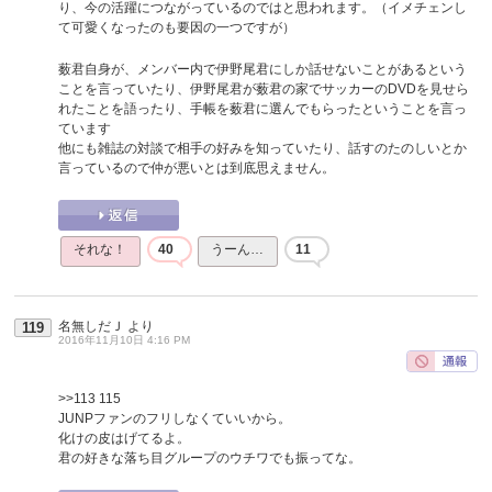
り、今の活躍につながっているのではと思われます。（イメチェンし
て可愛くなったのも要因の一つですが）
薮君自身が、メンバー内で伊野尾君にしか話せないことがあるという
ことを言っていたり、伊野尾君が薮君の家でサッカーのDVDを見せら
れたことを語ったり、手帳を薮君に選んでもらったということを言っ
ています
他にも雑誌の対談で相手の好みを知っていたり、話すのたのしいとか
言っているので仲が悪いとは到底思えません。
それな！
40
うーん…
11
名無しだＪ
より
119
2016年11月10日 4:16 PM
>>113
115
JUNPファンのフリしなくていいから。
化けの皮はげてるよ。
君の好きな落ち目グループのウチワでも振ってな。