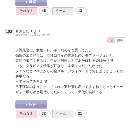
それな！
46
うーん…
13
名無しだＪ
より
103
2016年9月30日 12:09 PM
伊野尾君は、女性アレルギーなのかと思ってた。
強気のエロ発言は、女性コワイの裏返しのカモフラージュかと。
妄想で出てくるのは、年かさ男性にもてあそばれる姿ばかり 笑
でも、グラビア女優系が好きな、本気エロだったわけだ。
ファンなどブスばかりの金ズル、プライベートで何しようがこっちの
勝手だろ
って言ってみろよ 笑
日下瑛治のようにさ、「あれ、案外落ち着いてますね？もっとギャー
ギャー騒ぐかと期待してたのに」って。天使の笑顔でさ。
それな！
32
うーん…
21