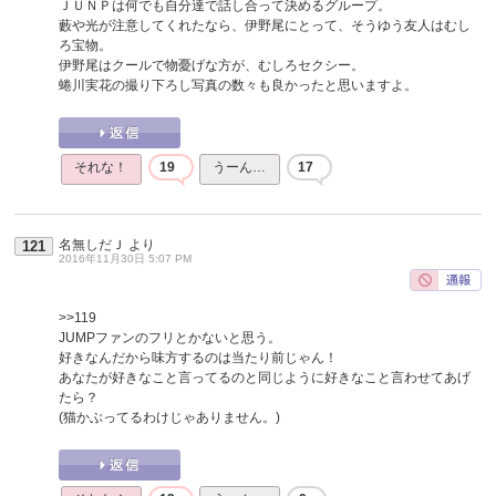
ＪＵＮＰは何でも自分達で話し合って決めるグループ。
藪や光が注意してくれたなら、伊野尾にとって、そうゆう友人はむし
ろ宝物。
伊野尾はクールで物憂げな方が、むしろセクシー。
蜷川実花の撮り下ろし写真の数々も良かったと思いますよ。
それな！
19
うーん…
17
名無しだＪ
より
121
2016年11月30日 5:07 PM
>>119
JUMPファンのフリとかないと思う。
好きなんだから味方するのは当たり前じゃん！
あなたが好きなこと言ってるのと同じように好きなこと言わせてあげ
たら？
(猫かぶってるわけじゃありません。)