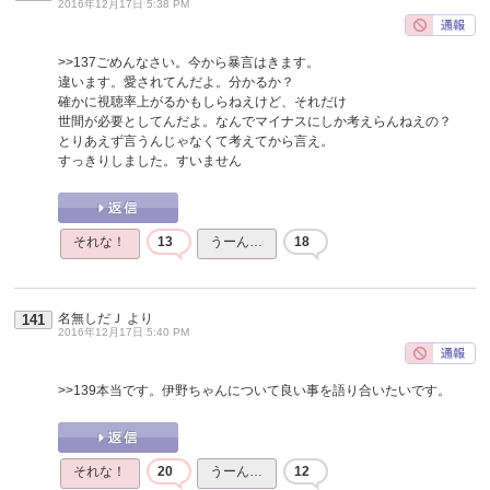
2016年12月17日 5:38 PM
>>137
ごめんなさい。今から暴言はきます。
違います。愛されてんだよ。分かるか？
確かに視聴率上がるかもしらねえけど、それだけ
世間が必要としてんだよ。なんでマイナスにしか考えらんねえの？
とりあえず言うんじゃなくて考えてから言え。
すっきりしました。すいません
それな！
13
うーん…
18
名無しだＪ
より
141
2016年12月17日 5:40 PM
>>139
本当です。伊野ちゃんについて良い事を語り合いたいです。
それな！
20
うーん…
12