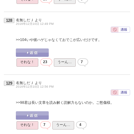
名無しだＪ
より
128
2016年12月10日 12:49 PM
>>104
いや彼ハゲじゃなくておでこが広いだけです。
それな！
23
うーん…
7
名無しだＪ
より
129
2016年12月10日 12:56 PM
>>98
君は長い文章を読み解く読解力もないのか。ご愁傷様。
それな！
7
うーん…
4