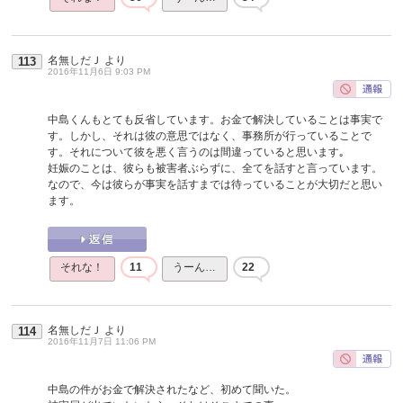
名無しだＪ
より
113
2016年11月6日 9:03 PM
中島くんもとても反省しています。お金で解決していることは事実で
す。しかし、それは彼の意思ではなく、事務所が行っていることで
す。それについて彼を悪く言うのは間違っていると思います｡
妊娠のことは、彼らも被害者ぶらずに、全てを話すと言っています。
なので、今は彼らが事実を話すまでは待っていることが大切だと思い
ます。
それな！
11
うーん…
22
名無しだＪ
より
114
2016年11月7日 11:06 PM
中島の件がお金で解決されたなど、初めて聞いた。