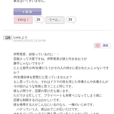
暴言はいてすいません。
それな！
25
うーん…
33
Luna
より
126
2016年12月10日 12:39 PM
伊野尾君、頑張っているのに・・
芸能人って大変ですね。伊野尾君が誰と付き合おうが
勝手じゃないですか？
たとえ相手がAV女優だろうがその人の何かに惹かれたんじゃないです
か？
AV女優自体を変態だと思っていませんか？
もし思っていたら、それはドラマの役を演じた俳優さんや女優さんが
その役のような性格と思うことと同じです。
彼も人間です。恋愛の受け方も違います。
ただでさえ忙しくて、プライベートも赤裸々になってしまう彼に
恋愛も制限するのはおかしいです。
彼を侮辱する人がこんなにいるのなら、一種のいじめです。
ハゲっていう人、彼はおでこが広いだけです。
それをコンプレックスに彼も思っているんじゃないでしょうか。