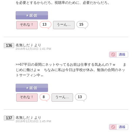
を必要とするからだろ。視聴率のために、必要だからだろ。
それな！
13
うーん…
15
名無しだＪ
より
136
2016年12月10日 1:41 PM
>>67
平日の昼間にネットやってるお前は仕事する気あんの？ｗ ま
じめに働けよｗ ちなみに私は今日は学校が休み。勉強の合間のネッ
トサーフィン中←
それな！
8
うーん…
13
名無しだＪ
より
137
2016年12月10日 1:45 PM