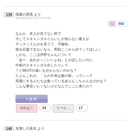
稲葉の黒兎
より
139
2016年12月17日 5:32 PM
なんか、本人が見てない所で
大してスキャンダルぐらいしか知らない素人が
ディスってんのを見てて、不愉快。
彼を応援できないなら、即刻ここから出てってほしい。
しかも、ここは伊野ちゃんについて
「あー、あれかっこいいよね」とか話したいのに
中島のスキャンダル出したりして、
７とBESTの違いも分かんないのかな？
たぶんこれが、「人の不幸は蜜の味」っていって
馬鹿にする人たちは集っているありんこちゃんなのかな？
こんな事言いたくないけどなんでここに来たの？
それな！
24
うーん…
17
名無しの巫女
より
140