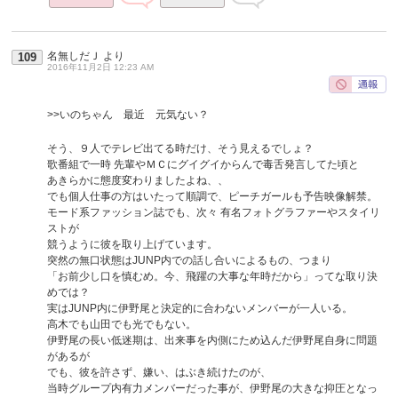
名無しだＪ
より
109
2016年11月2日 12:23 AM
>>いのちゃん 最近 元気ない？
そう、９人でテレビ出てる時だけ、そう見えるでしょ？
歌番組で一時 先輩やＭＣにグイグイからんで毒舌発言してた頃と
あきらかに態度変わりましたよね、、
でも個人仕事の方はいたって順調で、ピーチガールも予告映像解禁。
モード系ファッション誌でも、次々 有名フォトグラファーやスタイリ
ストが
競うように彼を取り上げています。
突然の無口状態はJUNP内での話し合いによるもの、つまり
「お前少し口を慎むめ。今、飛躍の大事な年時だから」ってな取り決
めでは？
実はJUNP内に伊野尾と決定的に合わないメンバーが一人いる。
高木でも山田でも光でもない。
伊野尾の長い低迷期は、出来事を内側にため込んだ伊野尾自身に問題
があるが
でも、彼を許さず、嫌い、はぶき続けたのが、
当時グループ内有力メンバーだった事が、伊野尾の大きな抑圧となっ