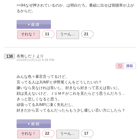
>>94
なぜ押されているのか、は明白だろ。番組に出せば視聴率が上が
るからだ。
それな！
11
うーん…
21
名無しだＪ
より
138
2016年12月11日 9:38 PM
みんな色々暴言言ってるけど、
言ってる人はJUMPと伊野尾くんをどうしたいの？
嫌いなら見なければ良いし、好きなら好きって言えば良いに。
顔は見えないけど、ＪＵＭＰがこれを見たらどう思うんだろう…
きっと悲しくなると思う。
頑張ってるJUMPに凄く失礼だし、
好きだから言ってるんだったらもう少し優しい言い方にしたら？
それな！
22
うーん…
17