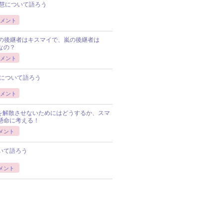
慧について語ろう
メント
Pの後継者はキスマイで、嵐の後継者は
Pなの？
メント
について語ろう
メント
Pを解散させないためにはどうするか、スマ
懸命に考える！
メント
いて語ろう
メント