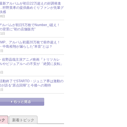
最新アルバムが初日22万超えの好調発進
…狩野英孝の提供曲めぐりファンが先輩グ
快感
28日
新アルバムが初日5万枚でNumber_i超え！
の背景に“初の店舗販売”
21日
y!JUMP、アルバム初週20万枚で前作超え！
・中島裕翔が漏らした“本音”とは？
7日
oup・佐野晶哉主演アニメ映画『トリツカレ
ルやビジュアルへの不安が「絶賛に反転」
3日
活動終了でSTARTO・ジュニア界は激動の
識者が語る“原点回帰”と今後への期待
1日
ック
新着トピック