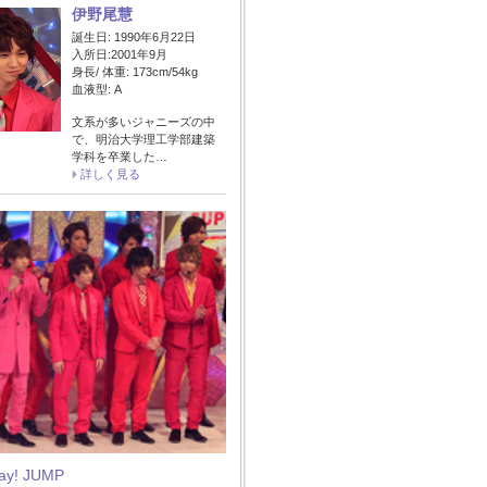
伊野尾慧
誕生日: 1990年6月22日
入所日:2001年9月
身長/ 体重: 173cm/54kg
血液型: A
文系が多いジャニーズの中
で、明治大学理工学部建築
学科を卒業した…
詳しく見る
Say! JUMP