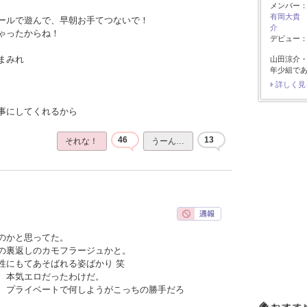
メンバー
有岡大貴
ールで遊んで、早朝お手てつないで！
介
ゃったからね！
デビュー：2
まみれ
山田涼介
年少組で
詳しく見
事にしてくれるから
46
13
それな！
うーん…
のかと思ってた。
の裏返しのカモフラージュかと。
性にもてあそばれる姿ばかり 笑
、本気エロだったわけだ。
、プライベートで何しようがこっちの勝手だろ