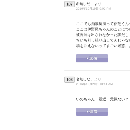
名無しだＪ
より
107
2016年10月19日 9:02 PM
ここでも痴漢痴漢って裕翔くん
ここは伊野尾ちゃんのことにつ
被害届は出されなかった訳だし
ちいち引っ張り出してんじゃな
場を弁えないってすごい迷惑。
名無しだＪ
より
108
2016年10月29日 10:14 AM
いのちゃん 最近 元気ない？