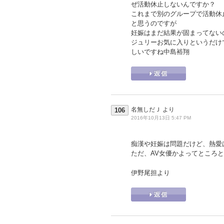
ぜ活動休止しないんですか？
これまで別のグループで活動休
と思うのですが
妊娠はまだ結果が固まってない
ジュリーお気に入りというだけ
しいですね中島裕翔
名無しだＪ
より
106
2016年10月13日 5:47 PM
痴漢や妊娠は問題だけど、熱愛
ただ、AV女優かよってところ
伊野尾担より