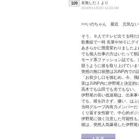
名無しだＪ
より
109
2016年11月2日 12:23 AM
>>いのちゃん 最近 元気ない
そう、９人でテレビ出てる時だ
歌番組で一時 先輩やＭＣにグ
あきらかに態度変わりましたよ
でも個人仕事の方はいたって順
モード系ファッション誌でも、
競うように彼を取り上げていま
突然の無口状態はJUNP内での
「お前少し口を慎むめ。今、飛
実はJUNP内に伊野尾と決定的
高木でも山田でも光でもない。
伊野尾の長い低迷期は、出来事
でも、彼を許さず、嫌い、はぶ
当時グループ内有力メンバーだ
くり返す女性癖で、中心的ポジ
伊野尾に強く注意した可能性も
彼は、突然人気爆発した伊野尾