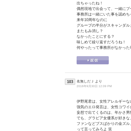
出ちゃったね！
偶然現地で出会って、一緒にプ
事務所は一緒にいた事を認めち
来年10周年なのに
グループの半分がスキャンダル
またもみ消し？
なかったことにする？
味しめて繰り返すだろうね！
何やったって事務所がなかった
名無しだＪ
より
103
2016年9月30日 12:09 PM
伊野尾君は、女性アレルギーな
強気のエロ発言は、女性コワイ
妄想で出てくるのは、年かさ男
でも、グラビア女優系が好きな
ファンなどブスばかりの金ズル
って言ってみろよ 笑