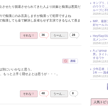
キンプリ、
のウラで…
止させたり脱退させられてきた人より妊娠と痴漢は悪質だ
ループに不
2025年12月
ので痴漢にのみ言及しますが痴漢って犯罪ですよね
で痴漢しても金で解決し反省もせず主演できるなんて羨ま
IMP.、最
好セールス
2025年12月
36
28
それな！
うーん…
Hey!Sa
元メンバー
2025年12月
Aぇ! gr
男』タイト
するワケ
2025年12月
少年忍者、
は別にいいかなと思う。
1年 ── 
と、もっと上手く隠せよとは思うが・・・。
2025年12月
48
8
それな！
うーん…
人気トピ