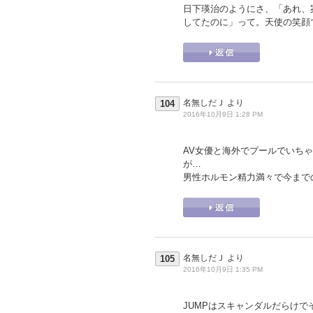
日下瑛治のようにさ、「あれ、
してたのに」って。天使の笑顔
名無しだＪ
より
104
2016年10月9日 1:28 PM
AV女優と海外でプールでいち
が…
男性ホルモン精力満々で今まで
名無しだＪ
より
105
2016年10月9日 1:35 PM
JUMPはスキャンダルだらけ