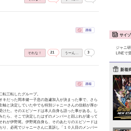
サイゾ
ジャニ研
21
3
LINE
それな！
うーん…
新着
二転三転したグループ。
オキだった岡本健一子息の急遽加入が決まった事で、さら
主軸と決定していた中でも特別ジャニーさんの信頼が厚か
受けた。そのエピソードは本人自身も語った事がある。し
みたら、そこで決定したはずのメンバーと顔ぶれが違って
それが伊野尾。伊野尾自身も、そのあたりのエピソードは
おり、必死でジャニーさんに直訴し「１０人目のメンバー