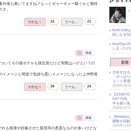
案外落ち着いてますね？もっとギャーギャー騒ぐかと期待
でさ。
32
21
それな！
うーん…
KinKi K
顔になる写
Hey!Sa
しまったの
新着
ゃついてその後ホテルも残念君だけど実際はハゲというの
渋谷すばる
のイメージと間逆で気持ち悪いイメージになったよ伊野尾
「やっぱり
ョット登場
2026年3月2
39
24
それな！
うーん…
【START
KAT-TU
年を振り返
2026年1月1
【timel
騒動を回顧
2025年12月
でそれも痴漢や妊娠させた疑惑等の悪質なものが多いけどな