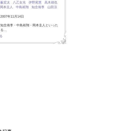
：
薮宏太
八乙女光
伊野尾慧
高木雄也
岡本圭人
中島裕翔
知念侑李
山田涼
007年11月14日
・知念侑李・中島裕翔・岡本圭人といった
ある…
る