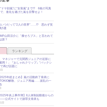
“ドヤ顔嵐”に“女装嵐”まで!? 6枚の写真
で、進化を遂げた嵐を目撃せよ！
idsはいつだって“2人の世界”……!? 思わず笑
真5選
y!JUMP山田涼介に「痩せろブス」と言われて
は誰？
ランキング
、マネジャーで元関西ジュニアの近影に
菊岡！」『おしゃれクリップ』“バックシ
”で再び話題に
2日
O 2025年総まとめ】嵐の活動終了発表に
N、TOKIO解散、ジュニア再編……波乱の一
る
日
esz 2025年炎上事件簿】8人体制始動後からの
――公式サイトで謝罪文発表も
31日