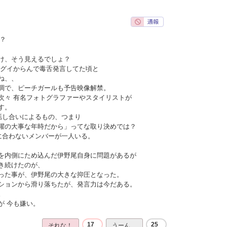
？
け、そう見えるでしょ？
イグイからんで毒舌発言してた頃と
ね、、
調で、ピーチガールも予告映像解禁。
次々 有名フォトグラファーやスタイリストが
す。
話し合いによるもの、つまり
躍の大事な年時だから」ってな取り決めでは？
に合わないメンバーが一人いる。
を内側にため込んだ伊野尾自身に問題があるが
き続けたのが、
った事が、伊野尾の大きな抑圧となった。
ションから滑り落ちたが、発言力は今だある。
。
が 今も嫌い。
17
25
それな！
うーん…