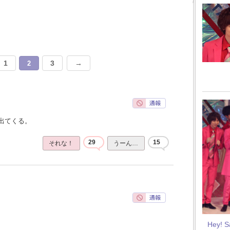
1
3
→
2
出てくる。
29
15
それな！
うーん…
Hey! 