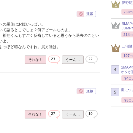
伊野尾
238
コ
SMA
への罵倒はお腹いっぱい。
JUM
いて語るとこでしょ？何アピールなのよ。
214
コ
、裕翔くんもすごく反省していると思うから過去のことい
いよ。
三宅健
よっぽど暇なんですね。貴方達は。
107
コ
23
22
それな！
うーん…
SMA
オタが
94
コ
嵐につ
93
コ
27
10
それな！
うーん…