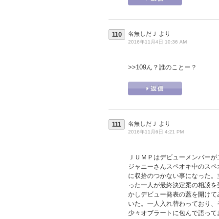
名無しだＪ
より
110
2016年11月4日 10:36 AM
>>109
ん？誰のことー？
名無しだＪ
より
111
2016年11月6日 4:21 PM
ＪＵＭＰはデビューメンバーが
ジャニーさんスペオキ中のスペ
に収拾のつかない事になった。
った一人が最終決定案の相談を
かしデビュー発表の蓋を開けて
いた。一人入れ替わっており、
少々オブラートに包んで語って