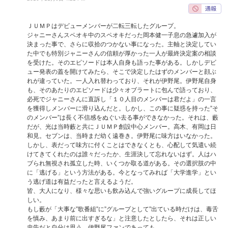
ＪＵＭＰはデビューメンバーが二転三転したグループ。
ジャニーさんスペオキ中のスペオキだった岡本健一子息の急遽加入が
決まった事で、さらに収拾のつかない事になった。主軸と決定してい
た中でも特別ジャニーさんの信頼が厚かった一人が最終決定案の相談
を受けた。そのエピソードは本人自身も語った事がある。しかしデビ
ュー発表の蓋を開けてみたら、そこで決定したはずのメンバーと顔ぶ
れが違っていた。一人入れ替わっており、それが伊野尾。伊野尾自身
も、そのあたりのエピソードは少々オブラートに包んで語っており、
必死でジャニーさんに直訴し「１０人目のメンバーは君だよ」の一言
を獲得しメンバーに滑り込んだと。しかし、この事に疑惑を持った”そ
のメンバー”は長く不信感をぬぐい去る事ができなかった。それは、藪
だが、光は当時藪と共にＪＵＭＰ創設中心メンバー。高木、有岡は日
和見。セブンは、当時まだ幼く遠巻き。伊野尾に味方はいなかった。
しかし、表だって味方に付くことはできなくとも、心配して気遣い続
けてきてくれたのは誰々だったか、生涯決して忘れないはず。人はハ
ブられ無視され孤立した時、いくつか取る道がある。その選択肢の中
に「逃げる」という方法がある。今となってみれば「大学進学」とい
う逃げ道は有益だったと言えるようだ。
皆、大人になり、様々な思いも飲み込んで強いグループに成長してほ
しい。
もし藪が「大事な”歌番組”に”グループとして”出ている時だけは、毒舌
を慎み、あまり前に出すぎるな」と注意したとしたら、それは正しい
忠告だと自分は思う。伊野尾ファンであっても。