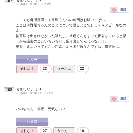
名無しだＪ
より
107
2016年10月19日 9:02 PM
ここでも痴漢痴漢って裕翔くんへの罵倒はお腹いっぱい。
ここは伊野尾ちゃんのことについて語るとこでしょ？何アピールなの
よ。
被害届は出されなかった訳だし、裕翔くんもすごく反省していると思
うから過去のこといちいち引っ張り出してんじゃないよ。
場を弁えないってすごい迷惑。よっぽど暇なんですね。貴方達は。
それな！
23
うーん…
22
名無しだＪ
より
108
2016年10月29日 10:14 AM
いのちゃん 最近 元気ない？
それな！
27
うーん…
10