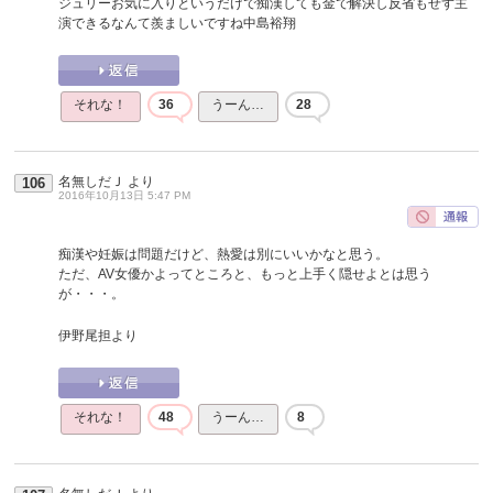
ジュリーお気に入りというだけで痴漢しても金で解決し反省もせず主
演できるなんて羨ましいですね中島裕翔
それな！
36
うーん…
28
名無しだＪ
より
106
2016年10月13日 5:47 PM
痴漢や妊娠は問題だけど、熱愛は別にいいかなと思う。
ただ、AV女優かよってところと、もっと上手く隠せよとは思う
が・・・。
伊野尾担より
それな！
48
うーん…
8