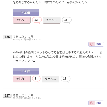
を必要とするからだろ。視聴率のために、必要だからだろ。
それな！
13
うーん…
15
名無しだＪ
より
136
2016年12月10日 1:41 PM
>>67
平日の昼間にネットやってるお前は仕事する気あんの？ｗ ま
じめに働けよｗ ちなみに私は今日は学校が休み。勉強の合間のネッ
トサーフィン中←
それな！
8
うーん…
13
名無しだＪ
より
137
2016年12月10日 1:45 PM