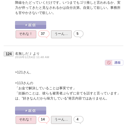
降線をたどっていくだけです。いつまでもゴリ推しと言われるか、実
力が伴ってきたと見なされるかは自分次第。自覚して欲しい。事務所
も甘やかさないで欲しい。
それな！
37
うーん…
5
名無しだＪ
より
124
2016年12月4日 11:48 AM
>121さん、
>113さんの
「お金で解決していることは事実です」
「妊娠のことは、彼らも被害者ぶらずに全てを話すと言っています」
は、”好きなんだから味方している”発言内容ではありません。
それな！
14
うーん…
4