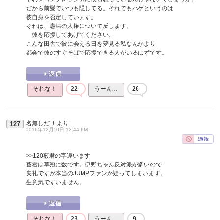
だから前髪でいつも隠してる。それでもハゲというのは
彼自身を否定しています。
それは、憲法の人権について反します。
彼を応援してあげてください。
こんな田舎で彼に会える日を夢見る私なんかより
都会で彼のすぐそばで応援できる人がいるはずです。
それな！
22
うーん…
26
名無しだＪ
より
127
2016年12月10日 12:44 PM
>>120
薮君の字違います
薮君は草冠に数です。伊野ちゃん反対派が多いので
失礼ですが本当のJUMPファンか疑ってしまいます。
生意気ですいません。
それな！
23
うーん…
9