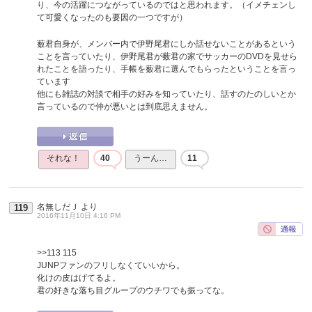
り、今の活躍につながっているのではと思われます。（イメチェンし
て可愛くなったのも要因の一つですが）
薮君自身が、メンバー内で伊野尾君にしか話せないことがあるという
ことを言っていたり、伊野尾君が薮君の家でサッカーのDVDを見せら
れたことを語ったり、手帳を薮君に選んでもらったということを言っ
ています
他にも雑誌の対談で相手の好みを知っていたり、話すのたのしいとか
言っているので仲が悪いとは到底思えません。
それな！
40
うーん…
11
名無しだＪ
より
119
2016年11月10日 4:16 PM
>>113
115
JUNPファンのフリしなくていいから。
化けの皮はげてるよ。
君の好きな落ち目グループのウチワでも振ってな。