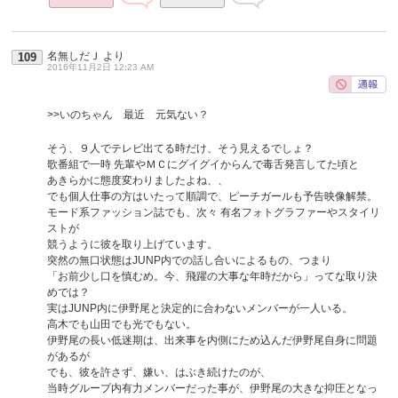
名無しだＪ
より
109
2016年11月2日 12:23 AM
>>いのちゃん 最近 元気ない？
そう、９人でテレビ出てる時だけ、そう見えるでしょ？
歌番組で一時 先輩やＭＣにグイグイからんで毒舌発言してた頃と
あきらかに態度変わりましたよね、、
でも個人仕事の方はいたって順調で、ピーチガールも予告映像解禁。
モード系ファッション誌でも、次々 有名フォトグラファーやスタイリ
ストが
競うように彼を取り上げています。
突然の無口状態はJUNP内での話し合いによるもの、つまり
「お前少し口を慎むめ。今、飛躍の大事な年時だから」ってな取り決
めでは？
実はJUNP内に伊野尾と決定的に合わないメンバーが一人いる。
高木でも山田でも光でもない。
伊野尾の長い低迷期は、出来事を内側にため込んだ伊野尾自身に問題
があるが
でも、彼を許さず、嫌い、はぶき続けたのが、
当時グループ内有力メンバーだった事が、伊野尾の大きな抑圧となっ