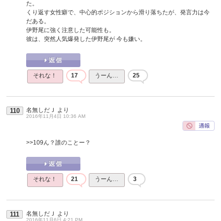
た。
くり返す女性癖で、中心的ポジションから滑り落ちたが、発言力は今
だある。
伊野尾に強く注意した可能性も。
彼は、突然人気爆発した伊野尾が 今も嫌い。
それな！
17
うーん…
25
名無しだＪ
より
110
2016年11月4日 10:36 AM
>>109
ん？誰のことー？
それな！
21
うーん…
3
名無しだＪ
より
111
2016年11月6日 4:21 PM