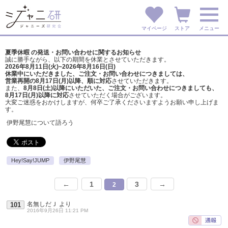
マイページ
ストア
メニュー
夏季休暇 の発送・お問い合わせに関するお知らせ
誠に勝手ながら、以下の期間を休業とさせていただきます。
2026年8月11日(火)~2026年8月16日(日)
休業中にいただきました、ご注文・お問い合わせにつきましては、
営業再開の8月17日(月)以降、順に対応
させていただきます。
また、
8月8日(土)以降にいただいた、ご注文・
お問い合わせにつきましても、
8月17日(月)以降に対応
させていただく場合がございます。
大変ご迷惑をおかけしますが、
何卒ご了承くださいますようお願い申し上げま
す。
伊野尾慧について語ろう
Hey!Say!JUMP
伊野尾慧
←
1
3
→
2
名無しだＪ
より
101
2016年9月26日 11:21 PM