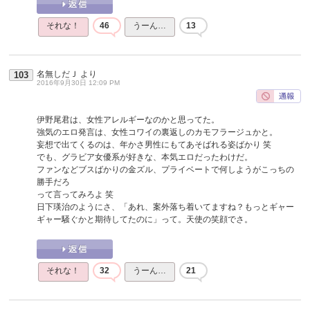
それな！
46
うーん…
13
名無しだＪ
より
103
2016年9月30日 12:09 PM
伊野尾君は、女性アレルギーなのかと思ってた。
強気のエロ発言は、女性コワイの裏返しのカモフラージュかと。
妄想で出てくるのは、年かさ男性にもてあそばれる姿ばかり 笑
でも、グラビア女優系が好きな、本気エロだったわけだ。
ファンなどブスばかりの金ズル、プライベートで何しようがこっちの
勝手だろ
って言ってみろよ 笑
日下瑛治のようにさ、「あれ、案外落ち着いてますね？もっとギャー
ギャー騒ぐかと期待してたのに」って。天使の笑顔でさ。
それな！
32
うーん…
21