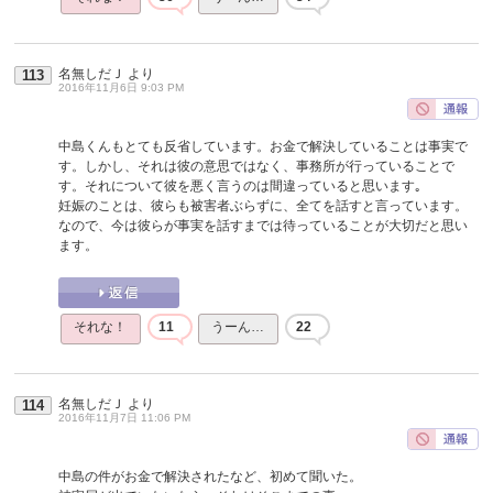
名無しだＪ
より
113
2016年11月6日 9:03 PM
中島くんもとても反省しています。お金で解決していることは事実で
す。しかし、それは彼の意思ではなく、事務所が行っていることで
す。それについて彼を悪く言うのは間違っていると思います｡
妊娠のことは、彼らも被害者ぶらずに、全てを話すと言っています。
なので、今は彼らが事実を話すまでは待っていることが大切だと思い
ます。
それな！
11
うーん…
22
名無しだＪ
より
114
2016年11月7日 11:06 PM
中島の件がお金で解決されたなど、初めて聞いた。