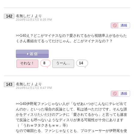
名無しだＪ
より
142
2016年12月17日 8:35 PM
>>140
え？どこがマイナスなの？愛されてるから視聴率上がるからた
くさん番組出てるってだけじゃん。どこがマイナスなの？？
それな！
8
うーん…
14
名無しだＪ
より
143
2016年12月17日 8:47 PM
>>140
伊野尾ファンじゃない人が「なぜあいつがこんなにテレビ出て
んのか」といった場合の反論として、私は述べただけです。そんな誰
かをディスりたいだけのアンチに「愛されてるから」と言っても速攻
で反論とも呼べないようなディスりが来る可能性が十分にあります
（「うわｗヲタクきもｗｗ」等）
なので確固たる、ファンじゃなくとも、プロデューサーが伊野尾を使