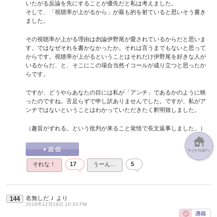
いたがる反論を先にすることが優先だと私は考えました。
そして、「視聴率が上がるから」が最も的を射ていると思いそう書き
ました。
その視聴率が上がる理由は勿論伊野尾が愛されているからだと思いま
す。ではなぜそれを書かなかったか。それは言うまでもないと思って
からです。視聴率が上がるということはそれだけ伊野尾を好きな人が
いるからだ、と、そこにこの場合当然イコールが成り立つと思ったか
らです。
ですが、どうやらあなたの目には私が「アンチ」であるかのように映
ったのですね。舌足らずで申し訳ありませんでした。ですが、私がア
ンチではないということはわかっていただきたく釈明致しました。
（趣旨がずれる。という批判が来ること覚悟で長文返事しました。）
それな！
17
うーん…
5
名無しだＪ
より
144
2016年12月19日 10:33 PM