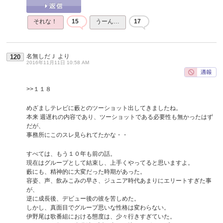
それな！
15
うーん…
17
名無しだＪ
より
120
2016年11月11日 10:58 AM
>>１１８
めざましテレビに藪とのツーショット出してきましたね。
本来 週遅れの内容であり、ツーショットである必要性も無かったはず
だが、
事務所にこのスレ見られてたかな・・
すべては、もう１０年も前の話。
現在はグループとして結束し、上手くやってると思いますよ。
藪にも、精神的に大変だった時期があった。
容姿、声、飲みこみの早さ、ジュニア時代あまりにエリートすぎた事
が、
逆に成長後、デビュー後の彼を苦しめた。
しかし、真面目でグループ思いな性格は変わらない。
伊野尾は歌番組における態度は、少々行きすぎていた。