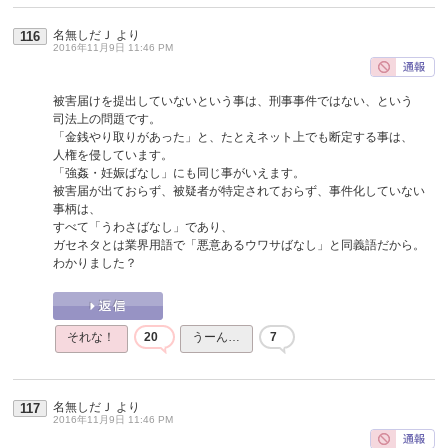
名無しだＪ
より
116
2016年11月9日 11:46 PM
被害届けを提出していないという事は、刑事事件ではない、という
司法上の問題です。
「金銭やり取りがあった」と、たとえネット上でも断定する事は、
人権を侵しています。
「強姦・妊娠ばなし」にも同じ事がいえます。
被害届が出ておらず、被疑者が特定されておらず、事件化していない
事柄は、
すべて「うわさばなし」であり、
ガセネタとは業界用語で「悪意あるウワサばなし」と同義語だから。
わかりました？
それな！
20
うーん…
7
名無しだＪ
より
117
2016年11月9日 11:46 PM