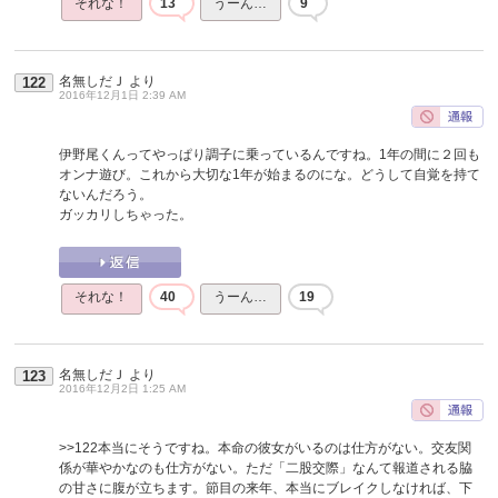
それな！
13
うーん…
9
名無しだＪ
より
122
2016年12月1日 2:39 AM
伊野尾くんってやっぱり調子に乗っているんですね。1年の間に２回も
オンナ遊び。これから大切な1年が始まるのにな。どうして自覚を持て
ないんだろう。
ガッカリしちゃった。
それな！
40
うーん…
19
名無しだＪ
より
123
2016年12月2日 1:25 AM
>>122
本当にそうですね。本命の彼女がいるのは仕方がない。交友関
係が華やかなのも仕方がない。ただ「二股交際」なんて報道される脇
の甘さに腹が立ちます。節目の来年、本当にブレイクしなければ、下