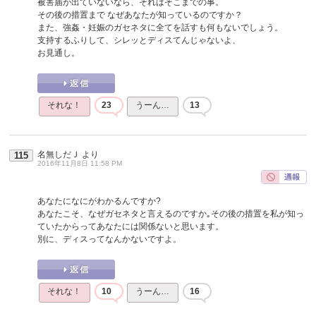
被害届が出ていないなら、それはそこまでの事。
その後の措置まで なぜあなたが知っているのですか？
また、強姦・妊娠のガセネタに全てを話すも何もないでしょう。
支持するふりして、シレッとディスてんじゃないよ、
お見通し。
それな！
23
うーん…
13
名無しだＪ
より
115
2016年11月8日 11:58 PM
あなたになにがわかるんですか?
あなたこそ、なぜガセネタと言えるのですか｡その後の措置を私が知っ
ていたからってあなたには関係ないと思います。
別に、ディスってなんかないですよ。
それな！
10
うーん…
16