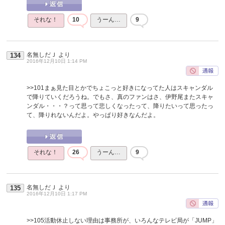
それな！
10
うーん…
9
名無しだＪ
より
134
2016年12月10日 1:14 PM
>>101
まぁ見た目とかでちょこっと好きになってた人はスキャンダル
で降りていくだろうね。でもさ、真のファンはさ、伊野尾またスキャ
ンダル・・・？って思って悲しくなったって、降りたいって思ったっ
て、降りれないんだよ。やっぱり好きなんだよ。
それな！
26
うーん…
9
名無しだＪ
より
135
2016年12月10日 1:17 PM
>>105
活動休止しない理由は事務所が、いろんなテレビ局が「JUMP」