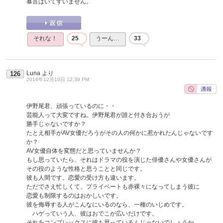
暴言はいてすいません。
それな！
25
うーん…
33
Luna
より
126
2016年12月10日 12:39 PM
伊野尾君、頑張っているのに・・
芸能人って大変ですね。伊野尾君が誰と付き合おうが
勝手じゃないですか？
たとえ相手がAV女優だろうがその人の何かに惹かれたんじゃないです
か？
AV女優自体を変態だと思っていませんか？
もし思っていたら、それはドラマの役を演じた俳優さんや女優さんが
その役のような性格と思うことと同じです。
彼も人間です。恋愛の受け方も違います。
ただでさえ忙しくて、プライベートも赤裸々になってしまう彼に
恋愛も制限するのはおかしいです。
彼を侮辱する人がこんなにいるのなら、一種のいじめです。
ハゲっていう人、彼はおでこが広いだけです。
それをコンプレックスに彼も思っているんじゃないでしょうか。