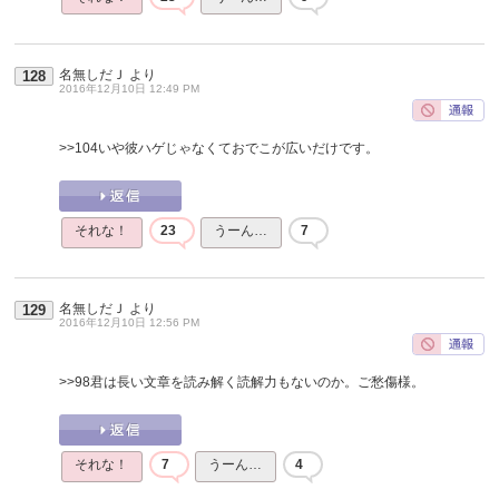
名無しだＪ
より
128
2016年12月10日 12:49 PM
>>104
いや彼ハゲじゃなくておでこが広いだけです。
それな！
23
うーん…
7
名無しだＪ
より
129
2016年12月10日 12:56 PM
>>98
君は長い文章を読み解く読解力もないのか。ご愁傷様。
それな！
7
うーん…
4