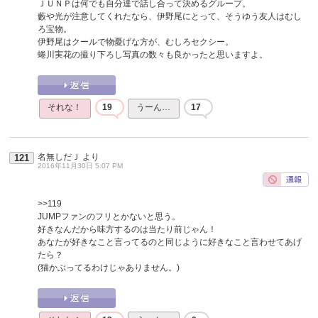
ＪＵＮＰは何でも自分達で話し合って決めるグループ。
藪や光が注意してくれたなら、伊野尾にとって、そうゆう友人はむし
ろ宝物。
伊野尾はクールで物憂げな方が、むしろセクシー。
蜷川実花の撮り下ろし写真の数々も良かったと思いますよ。
それな！
19
うーん…
17
名無しだＪ
より
121
2016年11月30日 5:07 PM
>>119
JUMPファンのフリとかないと思う。
好きなんだから味方するのは当たり前じゃん！
あなたが好きなこと言ってるのと同じように好きなこと言わせてあげ
たら？
(猫かぶってるわけじゃありません。)