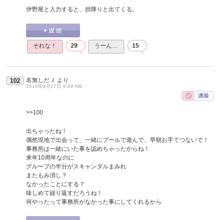
伊野尾と入力すると、担降りと出てくる。
それな！
29
うーん…
15
名無しだＪ
より
102
2016年9月27日 9:49 AM
>>100
出ちゃったね！
偶然現地で出会って、一緒にプールで遊んで、早朝お手てつないで！
事務所は一緒にいた事を認めちゃったからね！
来年10周年なのに
グループの半分がスキャンダルまみれ
またもみ消し？
なかったことにする？
味しめて繰り返すだろうね！
何やったって事務所がなかった事にしてくれるから