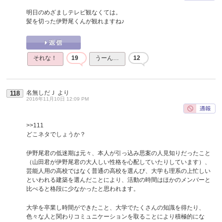
明日のめざましテレビ観なくては。
髪を切った伊野尾くんが観れますね♪
それな！
19
うーん…
12
名無しだＪ
より
118
2016年11月10日 12:09 PM
>>111
どこネタでしょうか？
伊野尾君の低迷期は元々、本人が引っ込み思案の人見知りだったこと
（山田君が伊野尾君の大人しい性格を心配していたりしています）、
芸能人用の高校ではなく普通の高校を選んび、大学も理系の上忙しい
といわれる建築を選んだことにより、活動の時間はほかのメンバーと
比べると格段に少なかったと思われます。
大学を卒業し時間ができたこと、大学でたくさんの知識を得たり、
色々な人と関わりコミュニケーションを取ることにより積極的にな