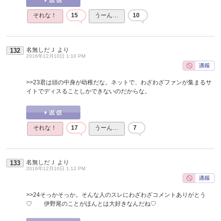
それな！
15
うーん…
10
名無しだＪ
より
132
2016年12月10日 1:10 PM
>>23
君は頭の中身が幼稚だな。ネットで、わざわざファンが集まるサ
イトでディスることしかできないのだからな。
それな！
17
うーん…
7
名無しだＪ
より
133
2016年12月10日 1:12 PM
>>24
そっかそっか。そんな人のスレにわざわざコメントありがとう
♡ 伊野尾のことがほんとは大好きなんだね♡