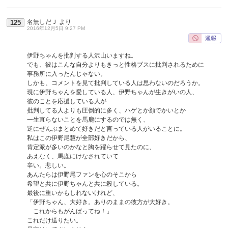
名無しだＪ
より
125
2016年12月5日 9:27 PM
伊野ちゃんを批判する人沢山いますね。
でも、彼はこんな自分よりもきっと性格ブスに批判されるために
事務所に入ったんじゃない。
しかも、コメントを見て批判している人は思わないのだろうか。
現に伊野ちゃんを愛している人、伊野ちゃんが生きがいの人、
彼のことを応援している人が
批判してる人よりも圧倒的に多く、ハゲとか顔でかいとか
一生直らないことを馬鹿にするのでは無く、
逆にぜんぶまとめて好きだと言っている人がいることに。
私はこの伊野尾慧が全部好きだから、
肯定派が多いのかなと胸を躍らせて見たのに、
あえなく、馬鹿にけなされていて
辛い。悲しい。
あんたらは伊野尾ファンを心のそこから
希望と共に伊野ちゃんと共に殺している。
最後に重いかもしれないけれど、
「伊野ちゃん、大好き。ありのままの彼方が大好き。
これからもがんばってね！」
これだけ送りたい。