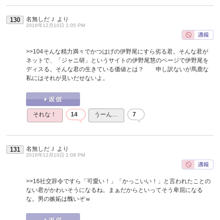
名無しだＪ
より
130
2016年12月10日 1:05 PM
>>104
そんな精力満々でかつはげの伊野尾にすら劣る君。そんな君が
ネットで、「ジャニ研」というサイトの伊野尾慧のページで伊野尾を
ディスる。そんな君の生きている価値とは？ 申し訳ないが馬鹿な
私にはそれが見いだせないよ。
それな！
14
うーん…
7
名無しだＪ
より
131
2016年12月10日 1:08 PM
>>16
社交辞令ですら「可愛い！」「かっこいい！」と言われたことの
ない君がかわいそうになるね。まぁだからといってそう卑屈になる
な。男の嫉妬は醜いぞｗ