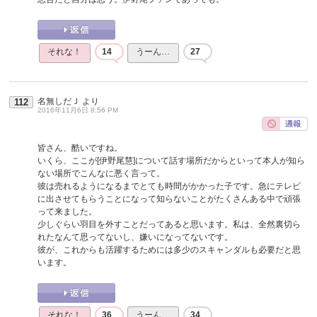
それな！
14
うーん…
27
名無しだＪ
より
112
2016年11月6日 8:56 PM
皆さん、酷いですね。
いくら、ここが[伊野尾慧]について話す場所だからといって本人が知ら
ない場所でこんなに悪く言って。
彼は売れるようになるまでとても時間がかかった子です。急にテレビ
に出させてもらうことになって知らないことがたくさんある中で頑張
って来ました。
少しぐらい羽目を外すことだってあると思います。私は、全然裏切ら
れたなんて思ってないし、嫌いになってないです。
彼が、これからも活躍するためには多少のスキャンダルも必要だと思
います。
それな！
36
うーん…
34