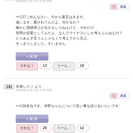
2016年12月17日 5:38 PM
>>137
ごめんなさい。今から暴言はきます。
違います。愛されてんだよ。分かるか？
確かに視聴率上がるかもしらねえけど、それだけ
世間が必要としてんだよ。なんでマイナスにしか考えらんねえの？
とりあえず言うんじゃなくて考えてから言え。
すっきりしました。すいません
それな！
13
うーん…
18
名無しだＪ
より
141
2016年12月17日 5:40 PM
>>139
本当です。伊野ちゃんについて良い事を語り合いたいです。
それな！
20
うーん…
12