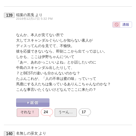
稲葉の黒兎
より
139
2016年12月17日 5:32 PM
なんか、本人が見てない所で
大してスキャンダルぐらいしか知らない素人が
ディスってんのを見てて、不愉快。
彼を応援できないなら、即刻ここから出てってほしい。
しかも、ここは伊野ちゃんについて
「あー、あれかっこいいよね」とか話したいのに
中島のスキャンダル出したりして、
７とBESTの違いも分かんないのかな？
たぶんこれが、「人の不幸は蜜の味」っていって
馬鹿にする人たちは集っているありんこちゃんなのかな？
こんな事言いたくないけどなんでここに来たの？
それな！
24
うーん…
17
名無しの巫女
より
140