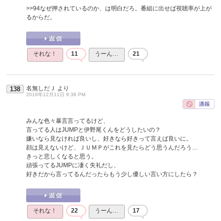
>>94
なぜ押されているのか、は明白だろ。番組に出せば視聴率が上が
るからだ。
それな！
11
うーん…
21
名無しだＪ
より
138
2016年12月11日 9:38 PM
みんな色々暴言言ってるけど、
言ってる人はJUMPと伊野尾くんをどうしたいの？
嫌いなら見なければ良いし、好きなら好きって言えば良いに。
顔は見えないけど、ＪＵＭＰがこれを見たらどう思うんだろう…
きっと悲しくなると思う。
頑張ってるJUMPに凄く失礼だし、
好きだから言ってるんだったらもう少し優しい言い方にしたら？
それな！
22
うーん…
17