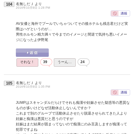
名無しだＪ
より
104
2016年10月9日 1:28 PM
AV女優と海外でプールでいちゃついてその後ホテルも残念君だけど実
際はハゲというのが…
男性ホルモン精力満々で今までのイメージと間逆で気持ち悪いイメー
ジになったよ伊野尾
それな！
39
うーん…
24
名無しだＪ
より
105
2016年10月9日 1:35 PM
JUMPはスキャンダルだらけでそれも痴漢や妊娠させた疑惑等の悪質な
ものが多いけどなぜ活動休止しないんですか？
これまで別のグループで活動休止させたり脱退させられてきた人より
妊娠と痴漢は悪質だと思うのですが
妊娠はまだ結果が固まってないので痴漢にのみ言及しますが痴漢って
犯罪ですよね