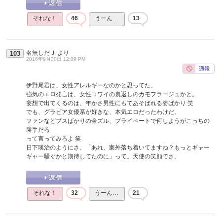
それな！
46
うーん…
13
名無しだＪ
より
103
2016年9月30日 12:09 PM
伊野尾君は、女性アレルギーなのかと思ってた。
強気のエロ発言は、女性コワイの裏返しのカモフラージュかと。
妄想で出てくるのは、年かさ男性にもてあそばれる姿ばかり 笑
でも、グラビア女優系が好きな、本気エロだったわけだ。
ファンなどブスばかりの金ズル、プライベートで何しようがこっちの
勝手だろ
って言ってみろよ 笑
日下瑛治のようにさ、「あれ、案外落ち着いてますね？もっとギャー
ギャー騒ぐかと期待してたのに」って。天使の笑顔でさ。
それな！
32
うーん…
21