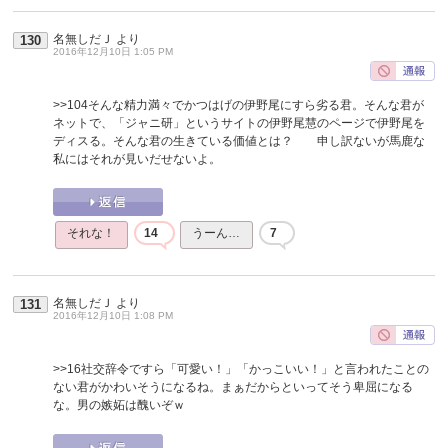
名無しだＪ
より
130
2016年12月10日 1:05 PM
>>104
そんな精力満々でかつはげの伊野尾にすら劣る君。そんな君が
ネットで、「ジャニ研」というサイトの伊野尾慧のページで伊野尾を
ディスる。そんな君の生きている価値とは？ 申し訳ないが馬鹿な
私にはそれが見いだせないよ。
それな！
14
うーん…
7
名無しだＪ
より
131
2016年12月10日 1:08 PM
>>16
社交辞令ですら「可愛い！」「かっこいい！」と言われたことの
ない君がかわいそうになるね。まぁだからといってそう卑屈になる
な。男の嫉妬は醜いぞｗ