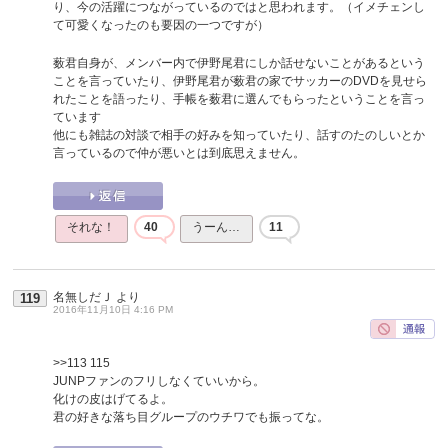
り、今の活躍につながっているのではと思われます。（イメチェンし
て可愛くなったのも要因の一つですが）
薮君自身が、メンバー内で伊野尾君にしか話せないことがあるという
ことを言っていたり、伊野尾君が薮君の家でサッカーのDVDを見せら
れたことを語ったり、手帳を薮君に選んでもらったということを言っ
ています
他にも雑誌の対談で相手の好みを知っていたり、話すのたのしいとか
言っているので仲が悪いとは到底思えません。
それな！
40
うーん…
11
名無しだＪ
より
119
2016年11月10日 4:16 PM
>>113
115
JUNPファンのフリしなくていいから。
化けの皮はげてるよ。
君の好きな落ち目グループのウチワでも振ってな。