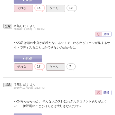
それな！
15
うーん…
10
名無しだＪ
より
132
2016年12月10日 1:10 PM
>>23
君は頭の中身が幼稚だな。ネットで、わざわざファンが集まるサ
イトでディスることしかできないのだからな。
それな！
17
うーん…
7
名無しだＪ
より
133
2016年12月10日 1:12 PM
>>24
そっかそっか。そんな人のスレにわざわざコメントありがとう
♡ 伊野尾のことがほんとは大好きなんだね♡