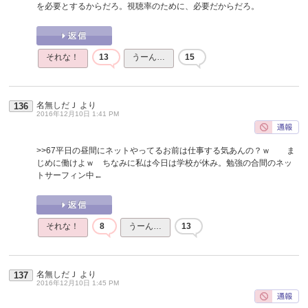
を必要とするからだろ。視聴率のために、必要だからだろ。
それな！
13
うーん…
15
名無しだＪ
より
136
2016年12月10日 1:41 PM
>>67
平日の昼間にネットやってるお前は仕事する気あんの？ｗ ま
じめに働けよｗ ちなみに私は今日は学校が休み。勉強の合間のネッ
トサーフィン中←
それな！
8
うーん…
13
名無しだＪ
より
137
2016年12月10日 1:45 PM