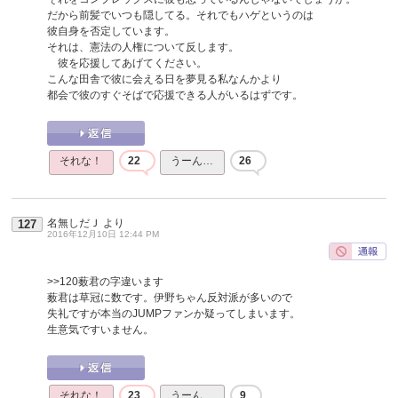
だから前髪でいつも隠してる。それでもハゲというのは
彼自身を否定しています。
それは、憲法の人権について反します。
彼を応援してあげてください。
こんな田舎で彼に会える日を夢見る私なんかより
都会で彼のすぐそばで応援できる人がいるはずです。
それな！
22
うーん…
26
名無しだＪ
より
127
2016年12月10日 12:44 PM
>>120
薮君の字違います
薮君は草冠に数です。伊野ちゃん反対派が多いので
失礼ですが本当のJUMPファンか疑ってしまいます。
生意気ですいません。
それな！
23
うーん…
9