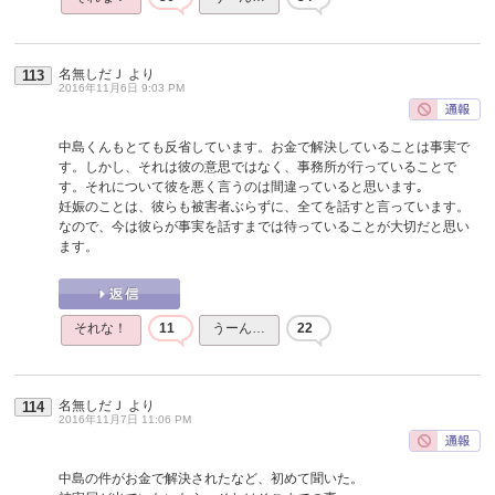
名無しだＪ
より
113
2016年11月6日 9:03 PM
中島くんもとても反省しています。お金で解決していることは事実で
す。しかし、それは彼の意思ではなく、事務所が行っていることで
す。それについて彼を悪く言うのは間違っていると思います｡
妊娠のことは、彼らも被害者ぶらずに、全てを話すと言っています。
なので、今は彼らが事実を話すまでは待っていることが大切だと思い
ます。
それな！
11
うーん…
22
名無しだＪ
より
114
2016年11月7日 11:06 PM
中島の件がお金で解決されたなど、初めて聞いた。