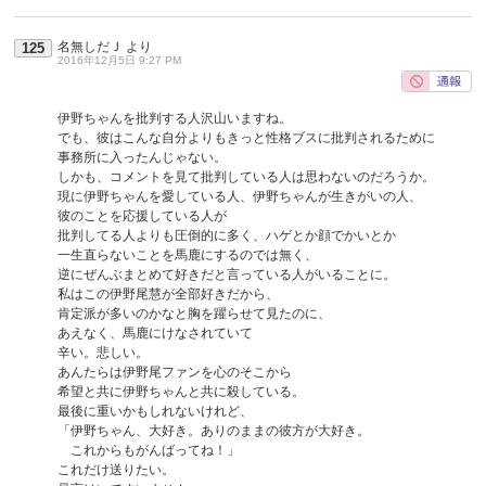
名無しだＪ
より
125
2016年12月5日 9:27 PM
伊野ちゃんを批判する人沢山いますね。
でも、彼はこんな自分よりもきっと性格ブスに批判されるために
事務所に入ったんじゃない。
しかも、コメントを見て批判している人は思わないのだろうか。
現に伊野ちゃんを愛している人、伊野ちゃんが生きがいの人、
彼のことを応援している人が
批判してる人よりも圧倒的に多く、ハゲとか顔でかいとか
一生直らないことを馬鹿にするのでは無く、
逆にぜんぶまとめて好きだと言っている人がいることに。
私はこの伊野尾慧が全部好きだから、
肯定派が多いのかなと胸を躍らせて見たのに、
あえなく、馬鹿にけなされていて
辛い。悲しい。
あんたらは伊野尾ファンを心のそこから
希望と共に伊野ちゃんと共に殺している。
最後に重いかもしれないけれど、
「伊野ちゃん、大好き。ありのままの彼方が大好き。
これからもがんばってね！」
これだけ送りたい。