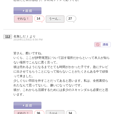
それな！
14
うーん…
27
名無しだＪ
より
112
2016年11月6日 8:56 PM
皆さん、酷いですね。
いくら、ここが[伊野尾慧]について話す場所だからといって本人が知ら
ない場所でこんなに悪く言って。
彼は売れるようになるまでとても時間がかかった子です。急にテレビ
に出させてもらうことになって知らないことがたくさんある中で頑張
って来ました。
少しぐらい羽目を外すことだってあると思います。私は、全然裏切ら
れたなんて思ってないし、嫌いになってないです。
彼が、これからも活躍するためには多少のスキャンダルも必要だと思
います。
それな！
36
うーん…
34