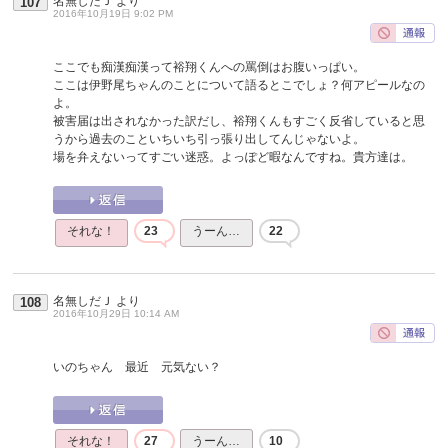
名無しだＪ
より
107
2016年10月19日 9:02 PM
ここでも痴漢痴漢って裕翔くんへの罵倒はお腹いっぱい。
ここは伊野尾ちゃんのことについて語るとこでしょ？何アピールなの
よ。
被害届は出されなかった訳だし、裕翔くんもすごく反省していると思
うから過去のこといちいち引っ張り出してんじゃないよ。
場を弁えないってすごい迷惑。よっぽど暇なんですね。貴方達は。
それな！
23
うーん…
22
名無しだＪ
より
108
2016年10月29日 10:14 AM
いのちゃん 最近 元気ない？
それな！
27
うーん…
10