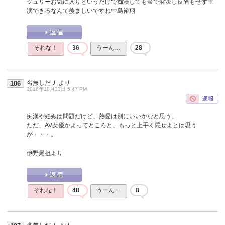
ジュリーお気に入りというだけで痴漢しても金で解決し反省もせず主
演できるなんて羨ましいですね中島裕翔
それな！
36
うーん…
28
名無しだＪ
より
106
2016年10月13日 5:47 PM
痴漢や妊娠は問題だけど、熱愛は別にいいかなと思う。
ただ、AV女優かよってところと、もっと上手く隠せよとは思う
が・・・。
伊野尾担より
それな！
48
うーん…
8