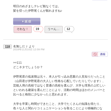
明日のめざましテレビ観なくては。
髪を切った伊野尾くんが観れますね♪
それな！
19
うーん…
12
名無しだＪ
より
118
2016年11月10日 12:09 PM
>>111
どこネタでしょうか？
伊野尾君の低迷期は元々、本人が引っ込み思案の人見知りだったこと
（山田君が伊野尾君の大人しい性格を心配していたりしています）、
芸能人用の高校ではなく普通の高校を選んび、大学も理系の上忙しい
といわれる建築を選んだことにより、活動の時間はほかのメンバーと
比べると格段に少なかったと思われます。
大学を卒業し時間ができたこと、大学でたくさんの知識を得たり、
色々な人と関わりコミュニケーションを取ることにより積極的にな