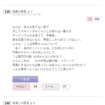
稲葉の黒兎
より
139
2016年12月17日 5:32 PM
なんか、本人が見てない所で
大してスキャンダルぐらいしか知らない素人が
ディスってんのを見てて、不愉快。
彼を応援できないなら、即刻ここから出てってほしい。
しかも、ここは伊野ちゃんについて
「あー、あれかっこいいよね」とか話したいのに
中島のスキャンダル出したりして、
７とBESTの違いも分かんないのかな？
たぶんこれが、「人の不幸は蜜の味」っていって
馬鹿にする人たちは集っているありんこちゃんなのかな？
こんな事言いたくないけどなんでここに来たの？
それな！
24
うーん…
17
名無しの巫女
より
140