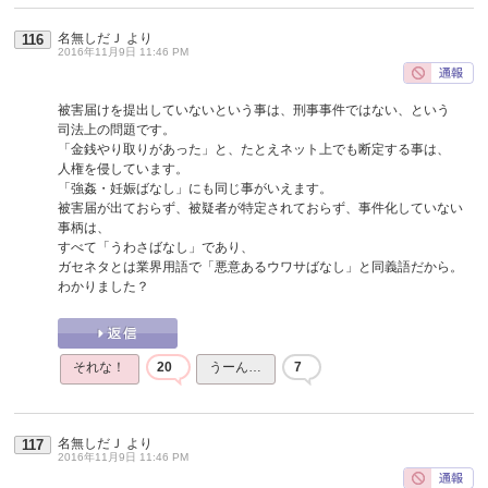
名無しだＪ
より
116
2016年11月9日 11:46 PM
被害届けを提出していないという事は、刑事事件ではない、という
司法上の問題です。
「金銭やり取りがあった」と、たとえネット上でも断定する事は、
人権を侵しています。
「強姦・妊娠ばなし」にも同じ事がいえます。
被害届が出ておらず、被疑者が特定されておらず、事件化していない
事柄は、
すべて「うわさばなし」であり、
ガセネタとは業界用語で「悪意あるウワサばなし」と同義語だから。
わかりました？
それな！
20
うーん…
7
名無しだＪ
より
117
2016年11月9日 11:46 PM