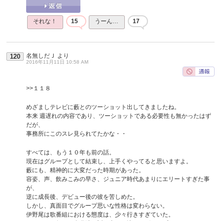
それな！
15
うーん…
17
名無しだＪ
より
120
2016年11月11日 10:58 AM
>>１１８
めざましテレビに藪とのツーショット出してきましたね。
本来 週遅れの内容であり、ツーショットである必要性も無かったはず
だが、
事務所にこのスレ見られてたかな・・
すべては、もう１０年も前の話。
現在はグループとして結束し、上手くやってると思いますよ。
藪にも、精神的に大変だった時期があった。
容姿、声、飲みこみの早さ、ジュニア時代あまりにエリートすぎた事
が、
逆に成長後、デビュー後の彼を苦しめた。
しかし、真面目でグループ思いな性格は変わらない。
伊野尾は歌番組における態度は、少々行きすぎていた。