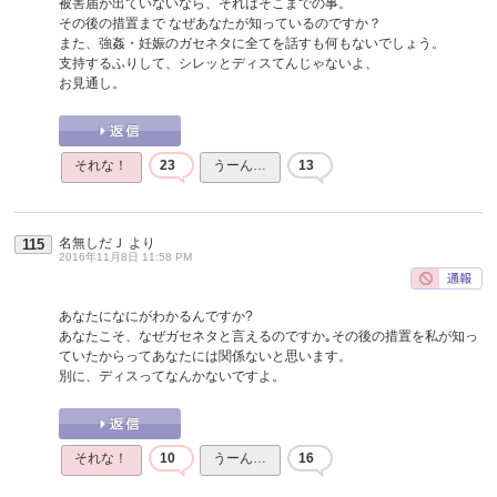
被害届が出ていないなら、それはそこまでの事。
その後の措置まで なぜあなたが知っているのですか？
また、強姦・妊娠のガセネタに全てを話すも何もないでしょう。
支持するふりして、シレッとディスてんじゃないよ、
お見通し。
それな！
23
うーん…
13
名無しだＪ
より
115
2016年11月8日 11:58 PM
あなたになにがわかるんですか?
あなたこそ、なぜガセネタと言えるのですか｡その後の措置を私が知っ
ていたからってあなたには関係ないと思います。
別に、ディスってなんかないですよ。
それな！
10
うーん…
16