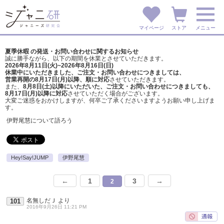
マイページ
ストア
メニュー
夏季休暇 の発送・お問い合わせに関するお知らせ
誠に勝手ながら、以下の期間を休業とさせていただきます。
2026年8月11日(火)~2026年8月16日(日)
休業中にいただきました、ご注文・お問い合わせにつきましては、
営業再開の8月17日(月)以降、順に対応
させていただきます。
また、
8月8日(土)以降にいただいた、ご注文・
お問い合わせにつきましても、
8月17日(月)以降に対応
させていただく場合がございます。
大変ご迷惑をおかけしますが、
何卒ご了承くださいますようお願い申し上げま
す。
伊野尾慧について語ろう
Hey!Say!JUMP
伊野尾慧
←
1
3
→
2
名無しだＪ
より
101
2016年9月26日 11:21 PM