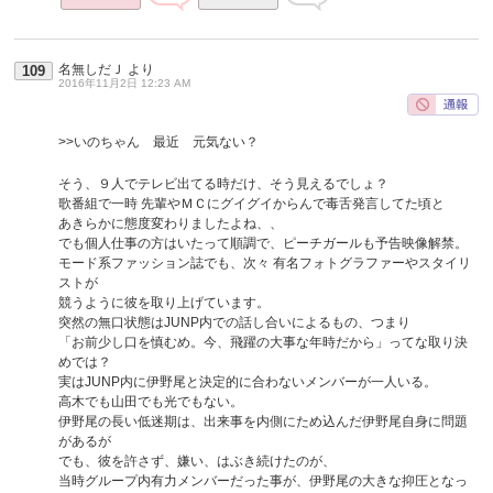
名無しだＪ
より
109
2016年11月2日 12:23 AM
>>いのちゃん 最近 元気ない？
そう、９人でテレビ出てる時だけ、そう見えるでしょ？
歌番組で一時 先輩やＭＣにグイグイからんで毒舌発言してた頃と
あきらかに態度変わりましたよね、、
でも個人仕事の方はいたって順調で、ピーチガールも予告映像解禁。
モード系ファッション誌でも、次々 有名フォトグラファーやスタイリ
ストが
競うように彼を取り上げています。
突然の無口状態はJUNP内での話し合いによるもの、つまり
「お前少し口を慎むめ。今、飛躍の大事な年時だから」ってな取り決
めでは？
実はJUNP内に伊野尾と決定的に合わないメンバーが一人いる。
高木でも山田でも光でもない。
伊野尾の長い低迷期は、出来事を内側にため込んだ伊野尾自身に問題
があるが
でも、彼を許さず、嫌い、はぶき続けたのが、
当時グループ内有力メンバーだった事が、伊野尾の大きな抑圧となっ