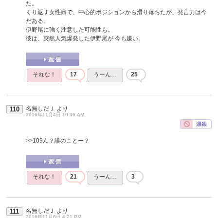
た。
くり返す女性癖で、中心的ポジションから滑り落ちたが、発言力は今
だある。
伊野尾に強く注意した可能性も。
彼は、突然人気爆発した伊野尾が 今も嫌い。
それな！
17
うーん…
25
名無しだＪ
より
110
2016年11月4日 10:36 AM
>>109
ん？誰のことー？
それな！
21
うーん…
3
名無しだＪ
より
111
2016年11月6日 4:21 PM