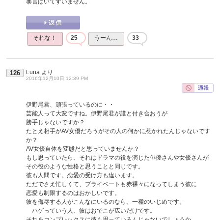
暴言はいてすいません。
それな！
25
うーん…
33
Luna
より
126
2016年12月10日 12:39 PM
伊野尾君、頑張っているのに・・
芸能人って大変ですね。伊野尾君が誰と付き合おうが
勝手じゃないですか？
たとえ相手がAV女優だろうがその人の何かに惹かれたんじゃないです
か？
AV女優自体を変態だと思っていませんか？
もし思っていたら、それはドラマの役を演じた俳優さんや女優さんが
その役のような性格と思うことと同じです。
彼も人間です。恋愛の受け方も違います。
ただでさえ忙しくて、プライベートも赤裸々になってしまう彼に
恋愛も制限するのはおかしいです。
彼を侮辱する人がこんなにいるのなら、一種のいじめです。
ハゲっていう人、彼はおでこが広いだけです。
それをコンプレックスに彼も思っているんじゃないでしょうか。