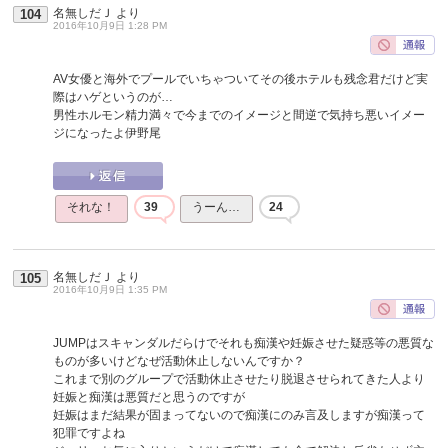
名無しだＪ
より
104
2016年10月9日 1:28 PM
AV女優と海外でプールでいちゃついてその後ホテルも残念君だけど実
際はハゲというのが…
男性ホルモン精力満々で今までのイメージと間逆で気持ち悪いイメー
ジになったよ伊野尾
それな！
39
うーん…
24
名無しだＪ
より
105
2016年10月9日 1:35 PM
JUMPはスキャンダルだらけでそれも痴漢や妊娠させた疑惑等の悪質な
ものが多いけどなぜ活動休止しないんですか？
これまで別のグループで活動休止させたり脱退させられてきた人より
妊娠と痴漢は悪質だと思うのですが
妊娠はまだ結果が固まってないので痴漢にのみ言及しますが痴漢って
犯罪ですよね