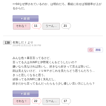
>>94
なぜ押されているのか、は明白だろ。番組に出せば視聴率が上が
るからだ。
それな！
11
うーん…
21
名無しだＪ
より
138
2016年12月11日 9:38 PM
みんな色々暴言言ってるけど、
言ってる人はJUMPと伊野尾くんをどうしたいの？
嫌いなら見なければ良いし、好きなら好きって言えば良いに。
顔は見えないけど、ＪＵＭＰがこれを見たらどう思うんだろう…
きっと悲しくなると思う。
頑張ってるJUMPに凄く失礼だし、
好きだから言ってるんだったらもう少し優しい言い方にしたら？
それな！
22
うーん…
17