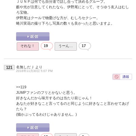
ＪＵＮＰは何でも自分達で話し合って決めるグループ。
藪や光が注意してくれたなら、伊野尾にとって、そうゆう友人はむし
ろ宝物。
伊野尾はクールで物憂げな方が、むしろセクシー。
蜷川実花の撮り下ろし写真の数々も良かったと思いますよ。
それな！
19
うーん…
17
名無しだＪ
より
121
2016年11月30日 5:07 PM
>>119
JUMPファンのフリとかないと思う。
好きなんだから味方するのは当たり前じゃん！
あなたが好きなこと言ってるのと同じように好きなこと言わせてあげ
たら？
(猫かぶってるわけじゃありません。)