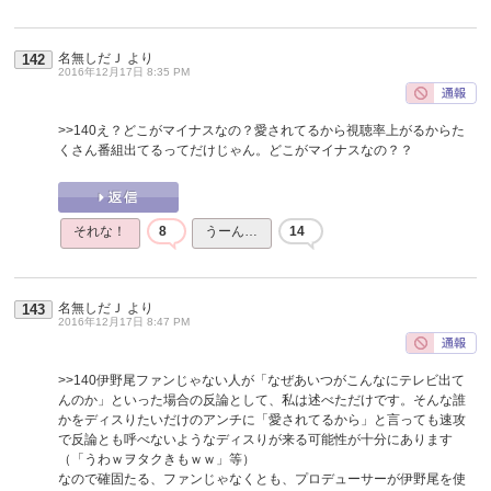
名無しだＪ
より
142
2016年12月17日 8:35 PM
>>140
え？どこがマイナスなの？愛されてるから視聴率上がるからた
くさん番組出てるってだけじゃん。どこがマイナスなの？？
それな！
8
うーん…
14
名無しだＪ
より
143
2016年12月17日 8:47 PM
>>140
伊野尾ファンじゃない人が「なぜあいつがこんなにテレビ出て
んのか」といった場合の反論として、私は述べただけです。そんな誰
かをディスりたいだけのアンチに「愛されてるから」と言っても速攻
で反論とも呼べないようなディスりが来る可能性が十分にあります
（「うわｗヲタクきもｗｗ」等）
なので確固たる、ファンじゃなくとも、プロデューサーが伊野尾を使