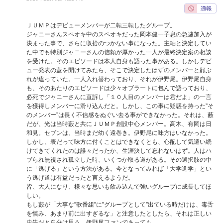
ＪＵＭＰはデビューメンバーが二転三転したグループ。
ジャニーさんスペオキ中のスペオキだった岡本健一子息の急遽加入が
決まった事で、さらに収拾のつかない事になった。主軸と決定してい
た中でも特別ジャニーさんの信頼が厚かった一人が最終決定案の相談
を受けた。そのエピソードは本人自身も語った事がある。しかしデビ
ュー発表の蓋を開けてみたら、そこで決定したはずのメンバーと顔ぶ
れが違っていた。一人入れ替わっており、それが伊野尾。伊野尾自身
も、そのあたりのエピソードは少々オブラートに包んで語っており、
必死でジャニーさんに直訴し「１０人目のメンバーは君だよ」の一言
を獲得しメンバーに滑り込んだと。しかし、この事に疑惑を持った”そ
のメンバー”は長く不信感をぬぐい去る事ができなかった。それは、藪
だが、光は当時藪と共にＪＵＭＰ創設中心メンバー。高木、有岡は日
和見。セブンは、当時まだ幼く遠巻き。伊野尾に味方はいなかった。
しかし、表だって味方に付くことはできなくとも、心配して気遣い続
けてきてくれたのは誰々だったか、生涯決して忘れないはず。人はハ
ブられ無視され孤立した時、いくつか取る道がある。その選択肢の中
に「逃げる」という方法がある。今となってみれば「大学進学」とい
う逃げ道は有益だったと言えるようだ。
皆、大人になり、様々な思いも飲み込んで強いグループに成長してほ
しい。
もし藪が「大事な”歌番組”に”グループとして”出ている時だけは、毒舌
を慎み、あまり前に出すぎるな」と注意したとしたら、それは正しい
忠告だと自分は思う。伊野尾ファンであっても。