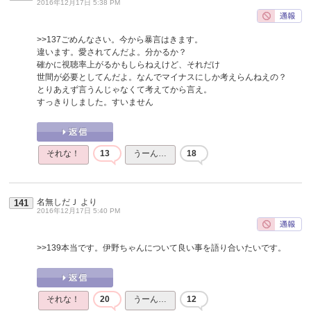
2016年12月17日 5:38 PM
>>137
ごめんなさい。今から暴言はきます。
違います。愛されてんだよ。分かるか？
確かに視聴率上がるかもしらねえけど、それだけ
世間が必要としてんだよ。なんでマイナスにしか考えらんねえの？
とりあえず言うんじゃなくて考えてから言え。
すっきりしました。すいません
それな！
13
うーん…
18
名無しだＪ
より
141
2016年12月17日 5:40 PM
>>139
本当です。伊野ちゃんについて良い事を語り合いたいです。
それな！
20
うーん…
12