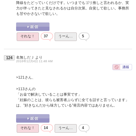
降線をたどっていくだけです。いつまでもゴリ推しと言われるか、実
力が伴ってきたと見なされるかは自分次第。自覚して欲しい。事務所
も甘やかさないで欲しい。
それな！
37
うーん…
5
名無しだＪ
より
124
2016年12月4日 11:48 AM
>121さん、
>113さんの
「お金で解決していることは事実です」
「妊娠のことは、彼らも被害者ぶらずに全てを話すと言っています」
は、”好きなんだから味方している”発言内容ではありません。
それな！
14
うーん…
4