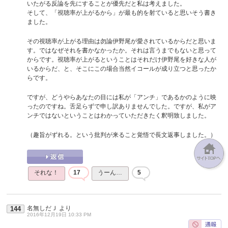
いたがる反論を先にすることが優先だと私は考えました。
そして、「視聴率が上がるから」が最も的を射ていると思いそう書き
ました。
その視聴率が上がる理由は勿論伊野尾が愛されているからだと思いま
す。ではなぜそれを書かなかったか。それは言うまでもないと思って
からです。視聴率が上がるということはそれだけ伊野尾を好きな人が
いるからだ、と、そこにこの場合当然イコールが成り立つと思ったか
らです。
ですが、どうやらあなたの目には私が「アンチ」であるかのように映
ったのですね。舌足らずで申し訳ありませんでした。ですが、私がア
ンチではないということはわかっていただきたく釈明致しました。
（趣旨がずれる。という批判が来ること覚悟で長文返事しました。）
それな！
17
うーん…
5
名無しだＪ
より
144
2016年12月19日 10:33 PM