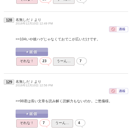
名無しだＪ
より
128
2016年12月10日 12:49 PM
>>104
いや彼ハゲじゃなくておでこが広いだけです。
それな！
23
うーん…
7
名無しだＪ
より
129
2016年12月10日 12:56 PM
>>98
君は長い文章を読み解く読解力もないのか。ご愁傷様。
それな！
7
うーん…
4