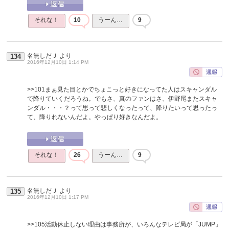
それな！
10
うーん…
9
名無しだＪ
より
134
2016年12月10日 1:14 PM
>>101
まぁ見た目とかでちょこっと好きになってた人はスキャンダル
で降りていくだろうね。でもさ、真のファンはさ、伊野尾またスキャ
ンダル・・・？って思って悲しくなったって、降りたいって思ったっ
て、降りれないんだよ。やっぱり好きなんだよ。
それな！
26
うーん…
9
名無しだＪ
より
135
2016年12月10日 1:17 PM
>>105
活動休止しない理由は事務所が、いろんなテレビ局が「JUMP」