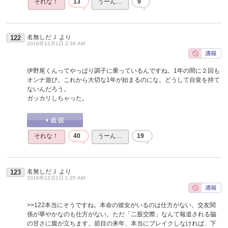
それな！
13
うーん…
9
名無しだＪ
より
122
2016年12月1日 2:39 AM
伊野尾くんってやっぱり調子に乗っているんですね。1年の間に２回も
オンナ遊び。これから大切な1年が始まるのにな。どうして自覚を持て
ないんだろう。
ガッカリしちゃった。
それな！
40
うーん…
19
名無しだＪ
より
123
2016年12月2日 1:25 AM
>>122
本当にそうですね。本命の彼女がいるのは仕方がない。交友関
係が華やかなのも仕方がない。ただ「二股交際」なんて報道される脇
の甘さに腹が立ちます。節目の来年、本当にブレイクしなければ、下