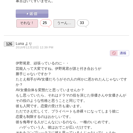
暴言はいてすいません。
それな！
25
うーん…
33
Luna
より
126
2016年12月10日 12:39 PM
伊野尾君、頑張っているのに・・
芸能人って大変ですね。伊野尾君が誰と付き合おうが
勝手じゃないですか？
たとえ相手がAV女優だろうがその人の何かに惹かれたんじゃないです
か？
AV女優自体を変態だと思っていませんか？
もし思っていたら、それはドラマの役を演じた俳優さんや女優さんが
その役のような性格と思うことと同じです。
彼も人間です。恋愛の受け方も違います。
ただでさえ忙しくて、プライベートも赤裸々になってしまう彼に
恋愛も制限するのはおかしいです。
彼を侮辱する人がこんなにいるのなら、一種のいじめです。
ハゲっていう人、彼はおでこが広いだけです。
それをコンプレックスに彼も思っているんじゃないでしょうか。