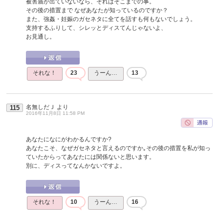
被害届が出ていないなら、それはそこまでの事。
その後の措置まで なぜあなたが知っているのですか？
また、強姦・妊娠のガセネタに全てを話すも何もないでしょう。
支持するふりして、シレッとディスてんじゃないよ、
お見通し。
それな！
23
うーん…
13
名無しだＪ
より
115
2016年11月8日 11:58 PM
あなたになにがわかるんですか?
あなたこそ、なぜガセネタと言えるのですか｡その後の措置を私が知っ
ていたからってあなたには関係ないと思います。
別に、ディスってなんかないですよ。
それな！
10
うーん…
16