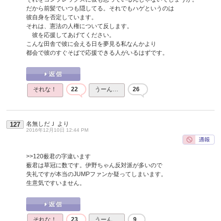
だから前髪でいつも隠してる。それでもハゲというのは
彼自身を否定しています。
それは、憲法の人権について反します。
彼を応援してあげてください。
こんな田舎で彼に会える日を夢見る私なんかより
都会で彼のすぐそばで応援できる人がいるはずです。
それな！
22
うーん…
26
名無しだＪ
より
127
2016年12月10日 12:44 PM
>>120
薮君の字違います
薮君は草冠に数です。伊野ちゃん反対派が多いので
失礼ですが本当のJUMPファンか疑ってしまいます。
生意気ですいません。
それな！
23
うーん…
9