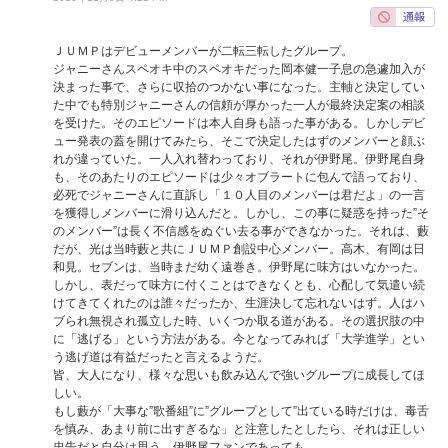
ＪＵＭＰはデビューメンバーが二転三転したグループ。
ジャニーさんスペオキ中のスペオキだった岡本健一子息の急遽加入が
決まった事で、さらに収拾のつかない事になった。主軸と決定してい
た中でも特別ジャニーさんの信頼が厚かった一人が最終決定案の相談
を受けた。そのエピソードは本人自身も語った事がある。しかしデビ
ュー発表の蓋を開けてみたら、そこで決定したはずのメンバーと顔ぶ
れが違っていた。一人入れ替わっており、それが伊野尾。伊野尾自身
も、そのあたりのエピソードは少々オブラートに包んで語っており、
必死でジャニーさんに直訴し「１０人目のメンバーは君だよ」の一言
を獲得しメンバーに滑り込んだと。しかし、この事に疑惑を持った”そ
のメンバー”は長く不信感をぬぐい去る事ができなかった。それは、藪
だが、光は当時藪と共にＪＵＭＰ創設中心メンバー。高木、有岡は日
和見。セブンは、当時まだ幼く遠巻き。伊野尾に味方はいなかった。
しかし、表だって味方に付くことはできなくとも、心配して気遣い続
けてきてくれたのは誰々だったか、生涯決して忘れないはず。人はハ
ブられ無視され孤立した時、いくつか取る道がある。その選択肢の中
に「逃げる」という方法がある。今となってみれば「大学進学」とい
う逃げ道は有益だったと言えるようだ。
皆、大人になり、様々な思いも飲み込んで強いグループに成長してほ
しい。
もし藪が「大事な”歌番組”に”グループとして”出ている時だけは、毒舌
を慎み、あまり前に出すぎるな」と注意したとしたら、それは正しい
忠告だと自分は思う。伊野尾ファンであっても。