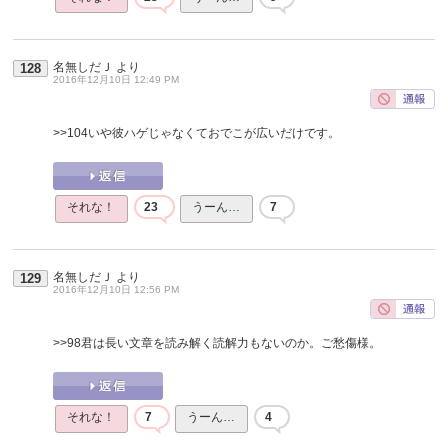
名無しだＪ
より
128
2016年12月10日 12:49 PM
>>104
いや彼ハゲじゃなくておでこが広いだけです。
それな！
23
うーん…
7
名無しだＪ
より
129
2016年12月10日 12:56 PM
>>98
君は長い文章を読み解く読解力もないのか。ご愁傷様。
それな！
7
うーん…
4