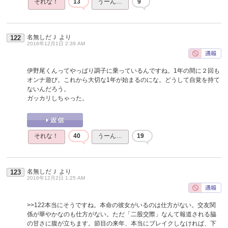
それな！
13
うーん…
9
名無しだＪ
より
122
2016年12月1日 2:39 AM
伊野尾くんってやっぱり調子に乗っているんですね。1年の間に２回も
オンナ遊び。これから大切な1年が始まるのにな。どうして自覚を持て
ないんだろう。
ガッカリしちゃった。
それな！
40
うーん…
19
名無しだＪ
より
123
2016年12月2日 1:25 AM
>>122
本当にそうですね。本命の彼女がいるのは仕方がない。交友関
係が華やかなのも仕方がない。ただ「二股交際」なんて報道される脇
の甘さに腹が立ちます。節目の来年、本当にブレイクしなければ、下