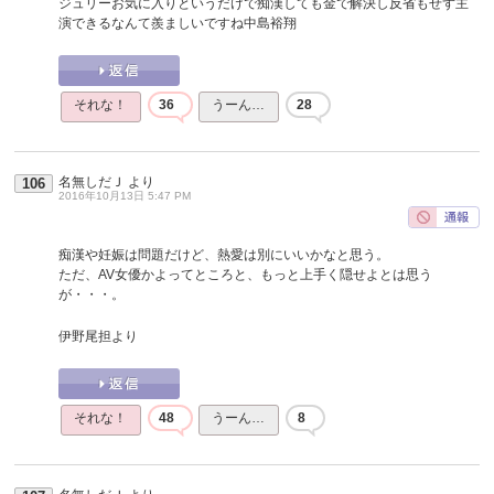
ジュリーお気に入りというだけで痴漢しても金で解決し反省もせず主
演できるなんて羨ましいですね中島裕翔
それな！
36
うーん…
28
名無しだＪ
より
106
2016年10月13日 5:47 PM
痴漢や妊娠は問題だけど、熱愛は別にいいかなと思う。
ただ、AV女優かよってところと、もっと上手く隠せよとは思う
が・・・。
伊野尾担より
それな！
48
うーん…
8