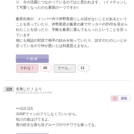
り、今の活躍につながっているのではと思われます。（イメチェンし
て可愛くなったのも要因の一つですが）
薮君自身が、メンバー内で伊野尾君にしか話せないことがあるという
ことを言っていたり、伊野尾君が薮君の家でサッカーのDVDを見せら
れたことを語ったり、手帳を薮君に選んでもらったということを言っ
ています
他にも雑誌の対談で相手の好みを知っていたり、話すのたのしいとか
言っているので仲が悪いとは到底思えません。
それな！
40
うーん…
11
名無しだＪ
より
119
2016年11月10日 4:16 PM
>>113
115
JUNPファンのフリしなくていいから。
化けの皮はげてるよ。
君の好きな落ち目グループのウチワでも振ってな。