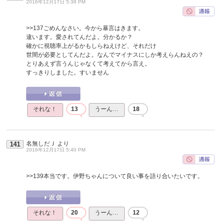
2016年12月17日 5:38 PM
>>137
ごめんなさい。今から暴言はきます。
違います。愛されてんだよ。分かるか？
確かに視聴率上がるかもしらねえけど、それだけ
世間が必要としてんだよ。なんでマイナスにしか考えらんねえの？
とりあえず言うんじゃなくて考えてから言え。
すっきりしました。すいません
それな！
13
うーん…
18
名無しだＪ
より
141
2016年12月17日 5:40 PM
>>139
本当です。伊野ちゃんについて良い事を語り合いたいです。
それな！
20
うーん…
12