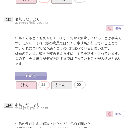
名無しだＪ
より
113
2016年11月6日 9:03 PM
中島くんもとても反省しています。お金で解決していることは事実で
す。しかし、それは彼の意思ではなく、事務所が行っていることで
す。それについて彼を悪く言うのは間違っていると思います｡
妊娠のことは、彼らも被害者ぶらずに、全てを話すと言っています。
なので、今は彼らが事実を話すまでは待っていることが大切だと思い
ます。
それな！
11
うーん…
22
名無しだＪ
より
114
2016年11月7日 11:06 PM
中島の件がお金で解決されたなど、初めて聞いた。