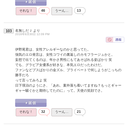
それな！
46
うーん…
13
名無しだＪ
より
103
2016年9月30日 12:09 PM
伊野尾君は、女性アレルギーなのかと思ってた。
強気のエロ発言は、女性コワイの裏返しのカモフラージュかと。
妄想で出てくるのは、年かさ男性にもてあそばれる姿ばかり 笑
でも、グラビア女優系が好きな、本気エロだったわけだ。
ファンなどブスばかりの金ズル、プライベートで何しようがこっちの
勝手だろ
って言ってみろよ 笑
日下瑛治のようにさ、「あれ、案外落ち着いてますね？もっとギャー
ギャー騒ぐかと期待してたのに」って。天使の笑顔でさ。
それな！
32
うーん…
21