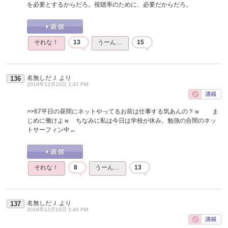
を必要とするからだろ。視聴率のために、必要だからだろ。
それな！
13
うーん…
15
名無しだＪ
より
136
2016年12月10日 1:41 PM
>>67
平日の昼間にネットやってるお前は仕事する気あんの？ｗ ま
じめに働けよｗ ちなみに私は今日は学校が休み。勉強の合間のネッ
トサーフィン中←
それな！
8
うーん…
13
名無しだＪ
より
137
2016年12月10日 1:45 PM