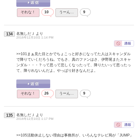
それな！
10
うーん…
9
名無しだＪ
より
134
2016年12月10日 1:14 PM
>>101
まぁ見た目とかでちょこっと好きになってた人はスキャンダル
で降りていくだろうね。でもさ、真のファンはさ、伊野尾またスキャ
ンダル・・・？って思って悲しくなったって、降りたいって思ったっ
て、降りれないんだよ。やっぱり好きなんだよ。
それな！
26
うーん…
9
名無しだＪ
より
135
2016年12月10日 1:17 PM
>>105
活動休止しない理由は事務所が、いろんなテレビ局が「JUMP」