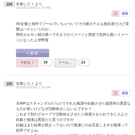
名無しだＪ
より
104
2016年10月9日 1:28 PM
AV女優と海外でプールでいちゃついてその後ホテルも残念君だけど実
際はハゲというのが…
男性ホルモン精力満々で今までのイメージと間逆で気持ち悪いイメー
ジになったよ伊野尾
それな！
39
うーん…
24
名無しだＪ
より
105
2016年10月9日 1:35 PM
JUMPはスキャンダルだらけでそれも痴漢や妊娠させた疑惑等の悪質な
ものが多いけどなぜ活動休止しないんですか？
これまで別のグループで活動休止させたり脱退させられてきた人より
妊娠と痴漢は悪質だと思うのですが
妊娠はまだ結果が固まってないので痴漢にのみ言及しますが痴漢って
犯罪ですよね