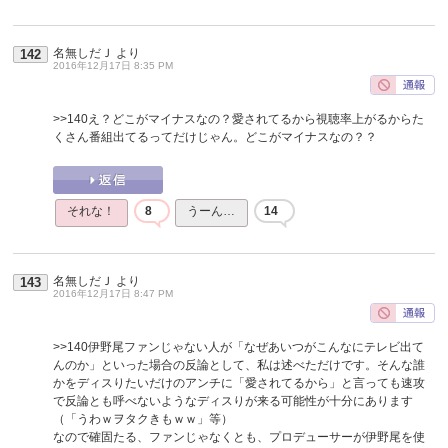
名無しだＪ
より
142
2016年12月17日 8:35 PM
>>140
え？どこがマイナスなの？愛されてるから視聴率上がるからた
くさん番組出てるってだけじゃん。どこがマイナスなの？？
それな！
8
うーん…
14
名無しだＪ
より
143
2016年12月17日 8:47 PM
>>140
伊野尾ファンじゃない人が「なぜあいつがこんなにテレビ出て
んのか」といった場合の反論として、私は述べただけです。そんな誰
かをディスりたいだけのアンチに「愛されてるから」と言っても速攻
で反論とも呼べないようなディスりが来る可能性が十分にあります
（「うわｗヲタクきもｗｗ」等）
なので確固たる、ファンじゃなくとも、プロデューサーが伊野尾を使