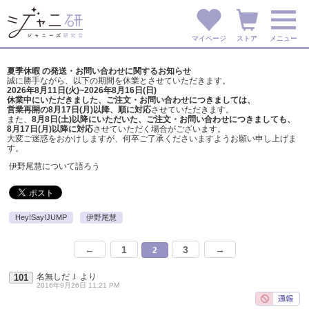
マイページ
ストア
メニュー
夏季休暇 の発送・お問い合わせに関するお知らせ
誠に勝手ながら、以下の期間を休業とさせていただきます。
2026年8月11日(火)~2026年8月16日(日)
休業中にいただきました、ご注文・お問い合わせにつきましては、
営業再開の8月17日(月)以降、順に対応
させていただきます。
また、
8月8日(土)以降にいただいた、ご注文・
お問い合わせにつきましても、
8月17日(月)以降に対応
させていただく場合がございます。
大変ご迷惑をおかけしますが、
何卒ご了承くださいますようお願い申し上げま
す。
伊野尾慧について語ろう
Hey!Say!JUMP
伊野尾慧
←
1
3
→
2
名無しだＪ
より
101
2016年9月26日 11:21 PM