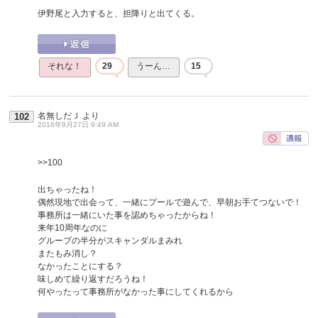
伊野尾と入力すると、担降りと出てくる。
それな！
29
うーん…
15
名無しだＪ
より
102
2016年9月27日 9:49 AM
>>100
出ちゃったね！
偶然現地で出会って、一緒にプールで遊んで、早朝お手てつないで！
事務所は一緒にいた事を認めちゃったからね！
来年10周年なのに
グループの半分がスキャンダルまみれ
またもみ消し？
なかったことにする？
味しめて繰り返すだろうね！
何やったって事務所がなかった事にしてくれるから