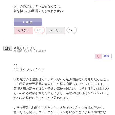
明日のめざましテレビ観なくては。
髪を切った伊野尾くんが観れますね♪
それな！
19
うーん…
12
名無しだＪ
より
118
2016年11月10日 12:09 PM
>>111
どこネタでしょうか？
伊野尾君の低迷期は元々、本人が引っ込み思案の人見知りだったこと
（山田君が伊野尾君の大人しい性格を心配していたりしています）、
芸能人用の高校ではなく普通の高校を選んび、大学も理系の上忙しい
といわれる建築を選んだことにより、活動の時間はほかのメンバーと
比べると格段に少なかったと思われます。
大学を卒業し時間ができたこと、大学でたくさんの知識を得たり、
色々な人と関わりコミュニケーションを取ることにより積極的にな