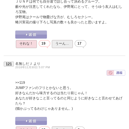
ＪＵＮＰは何でも自分達で話し合って決めるグループ。
藪や光が注意してくれたなら、伊野尾にとって、そうゆう友人はむし
ろ宝物。
伊野尾はクールで物憂げな方が、むしろセクシー。
蜷川実花の撮り下ろし写真の数々も良かったと思いますよ。
それな！
19
うーん…
17
名無しだＪ
より
121
2016年11月30日 5:07 PM
>>119
JUMPファンのフリとかないと思う。
好きなんだから味方するのは当たり前じゃん！
あなたが好きなこと言ってるのと同じように好きなこと言わせてあげ
たら？
(猫かぶってるわけじゃありません。)