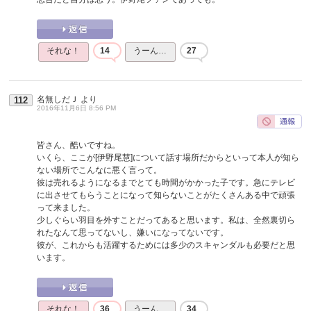
それな！
14
うーん…
27
名無しだＪ
より
112
2016年11月6日 8:56 PM
皆さん、酷いですね。
いくら、ここが[伊野尾慧]について話す場所だからといって本人が知ら
ない場所でこんなに悪く言って。
彼は売れるようになるまでとても時間がかかった子です。急にテレビ
に出させてもらうことになって知らないことがたくさんある中で頑張
って来ました。
少しぐらい羽目を外すことだってあると思います。私は、全然裏切ら
れたなんて思ってないし、嫌いになってないです。
彼が、これからも活躍するためには多少のスキャンダルも必要だと思
います。
それな！
36
うーん…
34