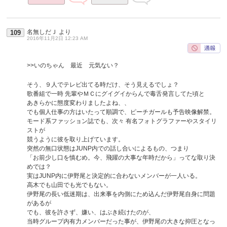
名無しだＪ
より
109
2016年11月2日 12:23 AM
>>いのちゃん 最近 元気ない？
そう、９人でテレビ出てる時だけ、そう見えるでしょ？
歌番組で一時 先輩やＭＣにグイグイからんで毒舌発言してた頃と
あきらかに態度変わりましたよね、、
でも個人仕事の方はいたって順調で、ピーチガールも予告映像解禁。
モード系ファッション誌でも、次々 有名フォトグラファーやスタイリ
ストが
競うように彼を取り上げています。
突然の無口状態はJUNP内での話し合いによるもの、つまり
「お前少し口を慎むめ。今、飛躍の大事な年時だから」ってな取り決
めでは？
実はJUNP内に伊野尾と決定的に合わないメンバーが一人いる。
高木でも山田でも光でもない。
伊野尾の長い低迷期は、出来事を内側にため込んだ伊野尾自身に問題
があるが
でも、彼を許さず、嫌い、はぶき続けたのが、
当時グループ内有力メンバーだった事が、伊野尾の大きな抑圧となっ