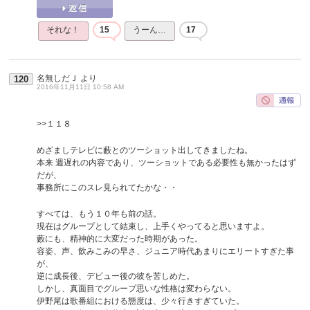
それな！
15
うーん…
17
名無しだＪ
より
120
2016年11月11日 10:58 AM
>>１１８
めざましテレビに藪とのツーショット出してきましたね。
本来 週遅れの内容であり、ツーショットである必要性も無かったはず
だが、
事務所にこのスレ見られてたかな・・
すべては、もう１０年も前の話。
現在はグループとして結束し、上手くやってると思いますよ。
藪にも、精神的に大変だった時期があった。
容姿、声、飲みこみの早さ、ジュニア時代あまりにエリートすぎた事
が、
逆に成長後、デビュー後の彼を苦しめた。
しかし、真面目でグループ思いな性格は変わらない。
伊野尾は歌番組における態度は、少々行きすぎていた。