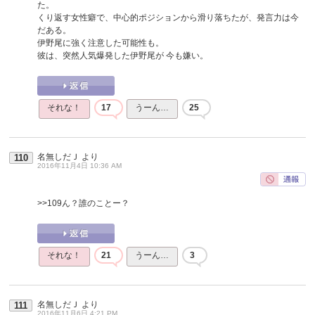
た。
くり返す女性癖で、中心的ポジションから滑り落ちたが、発言力は今
だある。
伊野尾に強く注意した可能性も。
彼は、突然人気爆発した伊野尾が 今も嫌い。
それな！
17
うーん…
25
名無しだＪ
より
110
2016年11月4日 10:36 AM
>>109
ん？誰のことー？
それな！
21
うーん…
3
名無しだＪ
より
111
2016年11月6日 4:21 PM