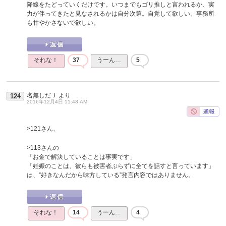
降線をたどっていくだけです。いつまでもゴリ推しと言われるか、実
力が伴ってきたと見なされるかは自分次第。自覚して欲しい。事務所
も甘やかさないで欲しい。
それな！
37
うーん…
5
名無しだＪ
より
124
2016年12月4日 11:48 AM
>121さん、
>113さんの
「お金で解決していることは事実です」
「妊娠のことは、彼らも被害者ぶらずに全てを話すと言っています」
は、”好きなんだから味方している”発言内容ではありません。
それな！
14
うーん…
4