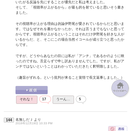
いたがる反論を先にすることが優先だと私は考えました。
そして、「視聴率が上がるから」が最も的を射ていると思いそう書き
ました。
その視聴率が上がる理由は勿論伊野尾が愛されているからだと思いま
す。ではなぜそれを書かなかったか。それは言うまでもないと思って
からです。視聴率が上がるということはそれだけ伊野尾を好きな人が
いるからだ、と、そこにこの場合当然イコールが成り立つと思ったか
らです。
ですが、どうやらあなたの目には私が「アンチ」であるかのように映
ったのですね。舌足らずで申し訳ありませんでした。ですが、私がア
ンチではないということはわかっていただきたく釈明致しました。
（趣旨がずれる。という批判が来ること覚悟で長文返事しました。）
それな！
17
うーん…
5
名無しだＪ
より
144
2016年12月19日 10:33 PM