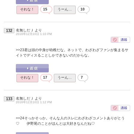
それな！
15
うーん…
10
名無しだＪ
より
132
2016年12月10日 1:10 PM
>>23
君は頭の中身が幼稚だな。ネットで、わざわざファンが集まるサ
イトでディスることしかできないのだからな。
それな！
17
うーん…
7
名無しだＪ
より
133
2016年12月10日 1:12 PM
>>24
そっかそっか。そんな人のスレにわざわざコメントありがとう
♡ 伊野尾のことがほんとは大好きなんだね♡