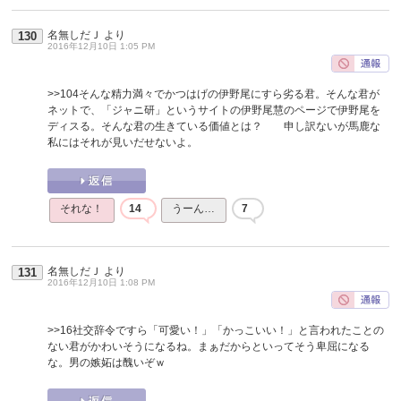
名無しだＪ
より
130
2016年12月10日 1:05 PM
>>104
そんな精力満々でかつはげの伊野尾にすら劣る君。そんな君が
ネットで、「ジャニ研」というサイトの伊野尾慧のページで伊野尾を
ディスる。そんな君の生きている価値とは？ 申し訳ないが馬鹿な
私にはそれが見いだせないよ。
それな！
14
うーん…
7
名無しだＪ
より
131
2016年12月10日 1:08 PM
>>16
社交辞令ですら「可愛い！」「かっこいい！」と言われたことの
ない君がかわいそうになるね。まぁだからといってそう卑屈になる
な。男の嫉妬は醜いぞｗ