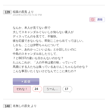
稲葉の黒兎
より
139
2016年12月17日 5:32 PM
なんか、本人が見てない所で
大してスキャンダルぐらいしか知らない素人が
ディスってんのを見てて、不愉快。
彼を応援できないなら、即刻ここから出てってほしい。
しかも、ここは伊野ちゃんについて
「あー、あれかっこいいよね」とか話したいのに
中島のスキャンダル出したりして、
７とBESTの違いも分かんないのかな？
たぶんこれが、「人の不幸は蜜の味」っていって
馬鹿にする人たちは集っているありんこちゃんなのかな？
こんな事言いたくないけどなんでここに来たの？
それな！
24
うーん…
17
名無しの巫女
より
140