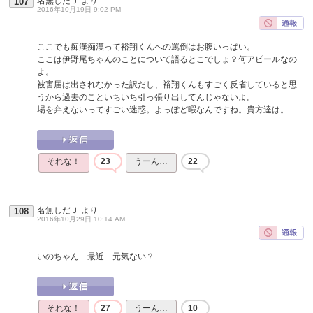
名無しだＪ
より
107
2016年10月19日 9:02 PM
ここでも痴漢痴漢って裕翔くんへの罵倒はお腹いっぱい。
ここは伊野尾ちゃんのことについて語るとこでしょ？何アピールなの
よ。
被害届は出されなかった訳だし、裕翔くんもすごく反省していると思
うから過去のこといちいち引っ張り出してんじゃないよ。
場を弁えないってすごい迷惑。よっぽど暇なんですね。貴方達は。
それな！
23
うーん…
22
名無しだＪ
より
108
2016年10月29日 10:14 AM
いのちゃん 最近 元気ない？
それな！
27
うーん…
10