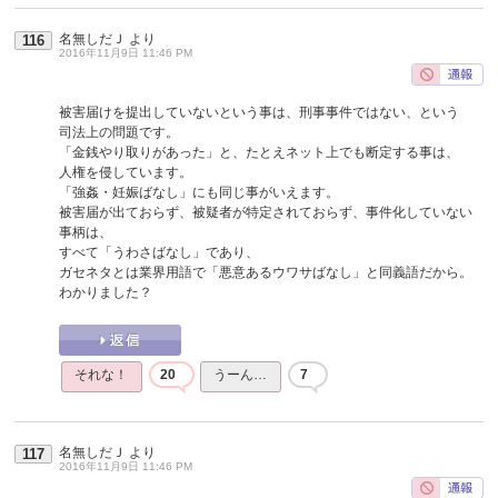
名無しだＪ
より
116
2016年11月9日 11:46 PM
被害届けを提出していないという事は、刑事事件ではない、という
司法上の問題です。
「金銭やり取りがあった」と、たとえネット上でも断定する事は、
人権を侵しています。
「強姦・妊娠ばなし」にも同じ事がいえます。
被害届が出ておらず、被疑者が特定されておらず、事件化していない
事柄は、
すべて「うわさばなし」であり、
ガセネタとは業界用語で「悪意あるウワサばなし」と同義語だから。
わかりました？
それな！
20
うーん…
7
名無しだＪ
より
117
2016年11月9日 11:46 PM