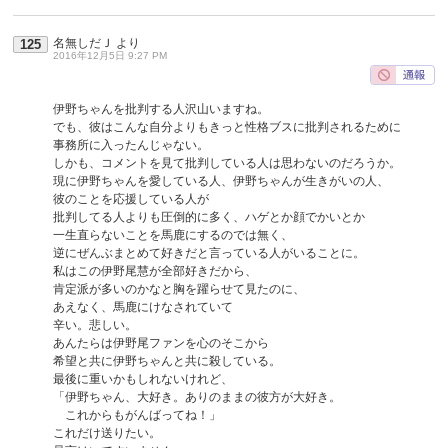
名無しだＪ
より
125
2016年12月5日 9:27 PM
伊野ちゃんを批判する人沢山いますね。
でも、彼はこんな自分よりもきっと性格ブスに批判されるために
事務所に入ったんじゃない。
しかも、コメントを見て批判している人は思わないのだろうか。
現に伊野ちゃんを愛している人、伊野ちゃんが生きがいの人、
彼のことを応援している人が
批判してる人よりも圧倒的に多く、ハゲとか顔でかいとか
一生直らないことを馬鹿にするのでは無く、
逆にぜんぶまとめて好きだと言っている人がいることに。
私はこの伊野尾慧が全部好きだから、
肯定派が多いのかなと胸を躍らせて見たのに、
あえなく、馬鹿にけなされていて
辛い。悲しい。
あんたらは伊野尾ファンを心のそこから
希望と共に伊野ちゃんと共に殺している。
最後に重いかもしれないけれど、
「伊野ちゃん、大好き。ありのままの彼方が大好き。
これからもがんばってね！」
これだけ送りたい。