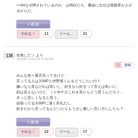
>>94
なぜ押されているのか、は明白だろ。番組に出せば視聴率が上が
るからだ。
それな！
11
うーん…
21
名無しだＪ
より
138
2016年12月11日 9:38 PM
みんな色々暴言言ってるけど、
言ってる人はJUMPと伊野尾くんをどうしたいの？
嫌いなら見なければ良いし、好きなら好きって言えば良いに。
顔は見えないけど、ＪＵＭＰがこれを見たらどう思うんだろう…
きっと悲しくなると思う。
頑張ってるJUMPに凄く失礼だし、
好きだから言ってるんだったらもう少し優しい言い方にしたら？
それな！
22
うーん…
17