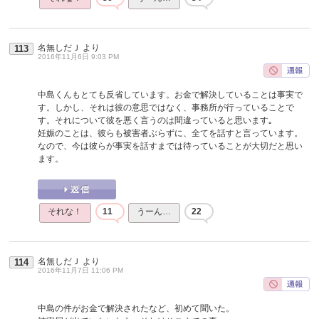
名無しだＪ
より
113
2016年11月6日 9:03 PM
中島くんもとても反省しています。お金で解決していることは事実で
す。しかし、それは彼の意思ではなく、事務所が行っていることで
す。それについて彼を悪く言うのは間違っていると思います｡
妊娠のことは、彼らも被害者ぶらずに、全てを話すと言っています。
なので、今は彼らが事実を話すまでは待っていることが大切だと思い
ます。
それな！
11
うーん…
22
名無しだＪ
より
114
2016年11月7日 11:06 PM
中島の件がお金で解決されたなど、初めて聞いた。