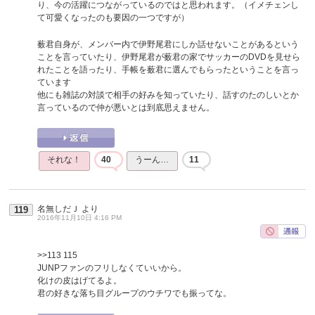
り、今の活躍につながっているのではと思われます。（イメチェンし
て可愛くなったのも要因の一つですが）
薮君自身が、メンバー内で伊野尾君にしか話せないことがあるという
ことを言っていたり、伊野尾君が薮君の家でサッカーのDVDを見せら
れたことを語ったり、手帳を薮君に選んでもらったということを言っ
ています
他にも雑誌の対談で相手の好みを知っていたり、話すのたのしいとか
言っているので仲が悪いとは到底思えません。
それな！
40
うーん…
11
名無しだＪ
より
119
2016年11月10日 4:16 PM
>>113
115
JUNPファンのフリしなくていいから。
化けの皮はげてるよ。
君の好きな落ち目グループのウチワでも振ってな。