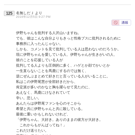
名無しだＪ
より
125
2016年12月5日 9:27 PM
伊野ちゃんを批判する人沢山いますね。
でも、彼はこんな自分よりもきっと性格ブスに批判されるために
事務所に入ったんじゃない。
しかも、コメントを見て批判している人は思わないのだろうか。
現に伊野ちゃんを愛している人、伊野ちゃんが生きがいの人、
彼のことを応援している人が
批判してる人よりも圧倒的に多く、ハゲとか顔でかいとか
一生直らないことを馬鹿にするのでは無く、
逆にぜんぶまとめて好きだと言っている人がいることに。
私はこの伊野尾慧が全部好きだから、
肯定派が多いのかなと胸を躍らせて見たのに、
あえなく、馬鹿にけなされていて
辛い。悲しい。
あんたらは伊野尾ファンを心のそこから
希望と共に伊野ちゃんと共に殺している。
最後に重いかもしれないけれど、
「伊野ちゃん、大好き。ありのままの彼方が大好き。
これからもがんばってね！」
これだけ送りたい。