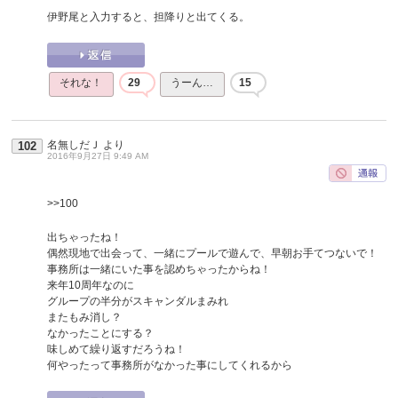
伊野尾と入力すると、担降りと出てくる。
それな！
29
うーん…
15
名無しだＪ
より
102
2016年9月27日 9:49 AM
>>100
出ちゃったね！
偶然現地で出会って、一緒にプールで遊んで、早朝お手てつないで！
事務所は一緒にいた事を認めちゃったからね！
来年10周年なのに
グループの半分がスキャンダルまみれ
またもみ消し？
なかったことにする？
味しめて繰り返すだろうね！
何やったって事務所がなかった事にしてくれるから