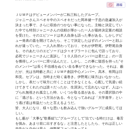
ＪＵＭＰはデビューメンバーが二転三転したグループ。
ジャニーさんスペオキ中のスペオキだった岡本健一子息の急遽加入が
決まった事で、さらに収拾のつかない事になった。主軸と決定してい
た中でも特別ジャニーさんの信頼が厚かった一人が最終決定案の相談
を受けた。そのエピソードは本人自身も語った事がある。しかしデビ
ュー発表の蓋を開けてみたら、そこで決定したはずのメンバーと顔ぶ
れが違っていた。一人入れ替わっており、それが伊野尾。伊野尾自身
も、そのあたりのエピソードは少々オブラートに包んで語っており、
必死でジャニーさんに直訴し「１０人目のメンバーは君だよ」の一言
を獲得しメンバーに滑り込んだと。しかし、この事に疑惑を持った”そ
のメンバー”は長く不信感をぬぐい去る事ができなかった。それは、藪
だが、光は当時藪と共にＪＵＭＰ創設中心メンバー。高木、有岡は日
和見。セブンは、当時まだ幼く遠巻き。伊野尾に味方はいなかった。
しかし、表だって味方に付くことはできなくとも、心配して気遣い続
けてきてくれたのは誰々だったか、生涯決して忘れないはず。人はハ
ブられ無視され孤立した時、いくつか取る道がある。その選択肢の中
に「逃げる」という方法がある。今となってみれば「大学進学」とい
う逃げ道は有益だったと言えるようだ。
皆、大人になり、様々な思いも飲み込んで強いグループに成長してほ
しい。
もし藪が「大事な”歌番組”に”グループとして”出ている時だけは、毒舌
を慎み、あまり前に出すぎるな」と注意したとしたら、それは正しい
忠告だと自分は思う。伊野尾ファンであっても。