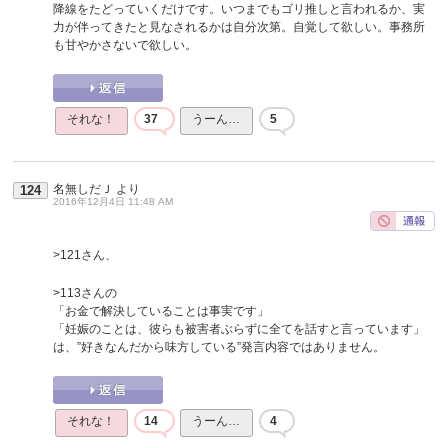
降線をたどっていくだけです。いつまでもゴリ推しと言われるか、実
力が伴ってきたと見なされるかは自分次第。自覚して欲しい。事務所
も甘やかさないで欲しい。
それな！
37
うーん…
5
名無しだＪ
より
124
2016年12月4日 11:48 AM
>121さん、
>113さんの
「お金で解決していることは事実です」
「妊娠のことは、彼らも被害者ぶらずに全てを話すと言っています」
は、”好きなんだから味方している”発言内容ではありません。
それな！
14
うーん…
4