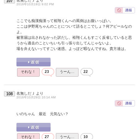
名無しだＪ
より
107
2016年10月19日 9:02 PM
ここでも痴漢痴漢って裕翔くんへの罵倒はお腹いっぱい。
ここは伊野尾ちゃんのことについて語るとこでしょ？何アピールなの
よ。
被害届は出されなかった訳だし、裕翔くんもすごく反省していると思
うから過去のこといちいち引っ張り出してんじゃないよ。
場を弁えないってすごい迷惑。よっぽど暇なんですね。貴方達は。
それな！
23
うーん…
22
名無しだＪ
より
108
2016年10月29日 10:14 AM
いのちゃん 最近 元気ない？
それな！
27
うーん…
10