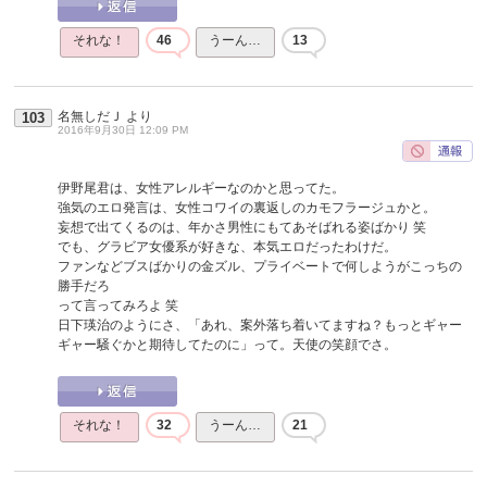
それな！
46
うーん…
13
名無しだＪ
より
103
2016年9月30日 12:09 PM
伊野尾君は、女性アレルギーなのかと思ってた。
強気のエロ発言は、女性コワイの裏返しのカモフラージュかと。
妄想で出てくるのは、年かさ男性にもてあそばれる姿ばかり 笑
でも、グラビア女優系が好きな、本気エロだったわけだ。
ファンなどブスばかりの金ズル、プライベートで何しようがこっちの
勝手だろ
って言ってみろよ 笑
日下瑛治のようにさ、「あれ、案外落ち着いてますね？もっとギャー
ギャー騒ぐかと期待してたのに」って。天使の笑顔でさ。
それな！
32
うーん…
21