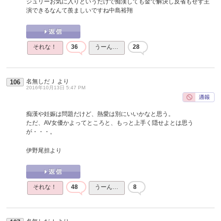
ジュリーお気に入りというだけで痴漢しても金で解決し反省もせず主
演できるなんて羨ましいですね中島裕翔
それな！
36
うーん…
28
名無しだＪ
より
106
2016年10月13日 5:47 PM
痴漢や妊娠は問題だけど、熱愛は別にいいかなと思う。
ただ、AV女優かよってところと、もっと上手く隠せよとは思う
が・・・。
伊野尾担より
それな！
48
うーん…
8