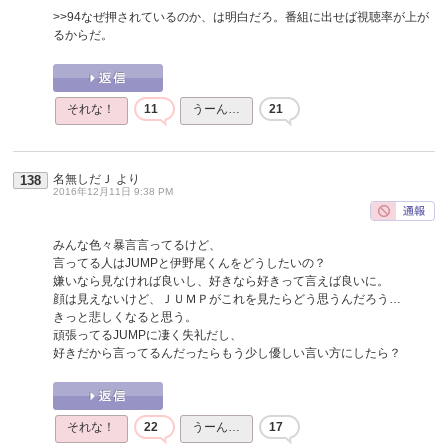
>>94
なぜ押されているのか、は明白だろ。番組に出せば視聴率が上が
るからだ。
それな！
11
うーん…
21
名無しだＪ
より
138
2016年12月11日 9:38 PM
みんな色々暴言言ってるけど、
言ってる人はJUMPと伊野尾くんをどうしたいの？
嫌いなら見なければ良いし、好きなら好きって言えば良いに。
顔は見えないけど、ＪＵＭＰがこれを見たらどう思うんだろう…
きっと悲しくなると思う。
頑張ってるJUMPに凄く失礼だし、
好きだから言ってるんだったらもう少し優しい言い方にしたら？
それな！
22
うーん…
17