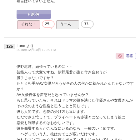
暴言はいてすいません。
それな！
25
うーん…
33
Luna
より
126
2016年12月10日 12:39 PM
伊野尾君、頑張っているのに・・
芸能人って大変ですね。伊野尾君が誰と付き合おうが
勝手じゃないですか？
たとえ相手がAV女優だろうがその人の何かに惹かれたんじゃないです
か？
AV女優自体を変態だと思っていませんか？
もし思っていたら、それはドラマの役を演じた俳優さんや女優さんが
その役のような性格と思うことと同じです。
彼も人間です。恋愛の受け方も違います。
ただでさえ忙しくて、プライベートも赤裸々になってしまう彼に
恋愛も制限するのはおかしいです。
彼を侮辱する人がこんなにいるのなら、一種のいじめです。
ハゲっていう人、彼はおでこが広いだけです。
それをコンプレックスに彼も思っているんじゃないでしょうか。