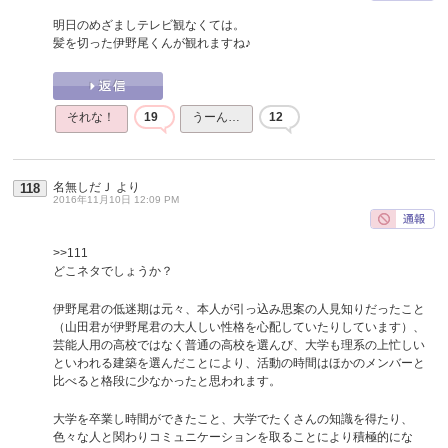
明日のめざましテレビ観なくては。
髪を切った伊野尾くんが観れますね♪
それな！
19
うーん…
12
名無しだＪ
より
118
2016年11月10日 12:09 PM
>>111
どこネタでしょうか？
伊野尾君の低迷期は元々、本人が引っ込み思案の人見知りだったこと
（山田君が伊野尾君の大人しい性格を心配していたりしています）、
芸能人用の高校ではなく普通の高校を選んび、大学も理系の上忙しい
といわれる建築を選んだことにより、活動の時間はほかのメンバーと
比べると格段に少なかったと思われます。
大学を卒業し時間ができたこと、大学でたくさんの知識を得たり、
色々な人と関わりコミュニケーションを取ることにより積極的にな