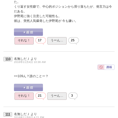
た。
くり返す女性癖で、中心的ポジションから滑り落ちたが、発言力は今
だある。
伊野尾に強く注意した可能性も。
彼は、突然人気爆発した伊野尾が 今も嫌い。
それな！
17
うーん…
25
名無しだＪ
より
110
2016年11月4日 10:36 AM
>>109
ん？誰のことー？
それな！
21
うーん…
3
名無しだＪ
より
111
2016年11月6日 4:21 PM