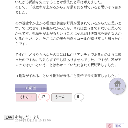
いたがる反論を先にすることが優先だと私は考えました。
そして、「視聴率が上がるから」が最も的を射ていると思いそう書き
ました。
その視聴率が上がる理由は勿論伊野尾が愛されているからだと思いま
す。ではなぜそれを書かなかったか。それは言うまでもないと思って
からです。視聴率が上がるということはそれだけ伊野尾を好きな人が
いるからだ、と、そこにこの場合当然イコールが成り立つと思ったか
らです。
ですが、どうやらあなたの目には私が「アンチ」であるかのように映
ったのですね。舌足らずで申し訳ありませんでした。ですが、私がア
ンチではないということはわかっていただきたく釈明致しました。
（趣旨がずれる。という批判が来ること覚悟で長文返事しました。）
それな！
17
うーん…
5
名無しだＪ
より
144
2016年12月19日 10:33 PM