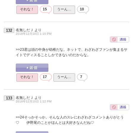
それな！
15
うーん…
10
名無しだＪ
より
132
2016年12月10日 1:10 PM
>>23
君は頭の中身が幼稚だな。ネットで、わざわざファンが集まるサ
イトでディスることしかできないのだからな。
それな！
17
うーん…
7
名無しだＪ
より
133
2016年12月10日 1:12 PM
>>24
そっかそっか。そんな人のスレにわざわざコメントありがとう
♡ 伊野尾のことがほんとは大好きなんだね♡