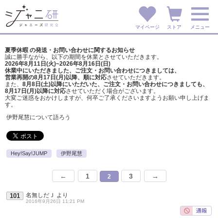
マイページ
ストア
メニュー
夏季休暇 の発送・お問い合わせに関するお知らせ
誠に勝手ながら、以下の期間を休業とさせていただきます。
2026年8月11日(火)~2026年8月16日(日)
休業中にいただきました、ご注文・お問い合わせにつきましては、
営業再開の8月17日(月)以降、順に対応
させていただきます。
また、
8月8日(土)以降にいただいた、ご注文・
お問い合わせにつきましても、
8月17日(月)以降に対応
させていただく場合がございます。
大変ご迷惑をおかけしますが、
何卒ご了承くださいますようお願い申し上げま
す。
伊野尾慧について語ろう
Hey!Say!JUMP
伊野尾慧
←
1
3
→
2
名無しだＪ
より
101
2016年9月26日 11:21 PM