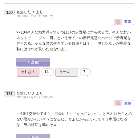
名無しだＪ
より
130
2016年12月10日 1:05 PM
>>104
そんな精力満々でかつはげの伊野尾にすら劣る君。そんな君が
ネットで、「ジャニ研」というサイトの伊野尾慧のページで伊野尾を
ディスる。そんな君の生きている価値とは？ 申し訳ないが馬鹿な
私にはそれが見いだせないよ。
それな！
14
うーん…
7
名無しだＪ
より
131
2016年12月10日 1:08 PM
>>16
社交辞令ですら「可愛い！」「かっこいい！」と言われたことの
ない君がかわいそうになるね。まぁだからといってそう卑屈になる
な。男の嫉妬は醜いぞｗ