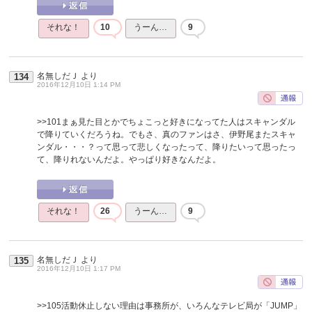
それな！
10
うーん…
9
名無しだＪ
より
134
2016年12月10日 1:14 PM
>>101
まぁ見た目とかでちょこっと好きになってた人はスキャンダル
で降りていくだろうね。でもさ、真のファンはさ、伊野尾またスキャ
ンダル・・・？って思って悲しくなったって、降りたいって思ったっ
て、降りれないんだよ。やっぱり好きなんだよ。
それな！
26
うーん…
9
名無しだＪ
より
135
2016年12月10日 1:17 PM
>>105
活動休止しない理由は事務所が、いろんなテレビ局が「JUMP」