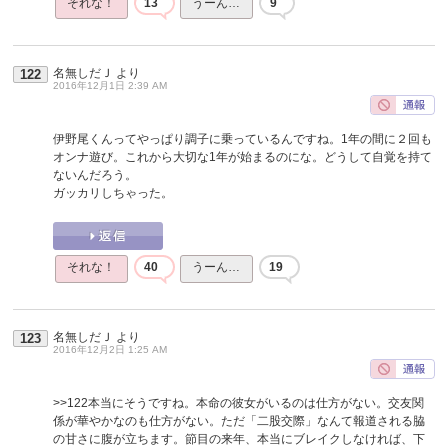
それな！
13
うーん…
9
名無しだＪ
より
122
2016年12月1日 2:39 AM
伊野尾くんってやっぱり調子に乗っているんですね。1年の間に２回も
オンナ遊び。これから大切な1年が始まるのにな。どうして自覚を持て
ないんだろう。
ガッカリしちゃった。
それな！
40
うーん…
19
名無しだＪ
より
123
2016年12月2日 1:25 AM
>>122
本当にそうですね。本命の彼女がいるのは仕方がない。交友関
係が華やかなのも仕方がない。ただ「二股交際」なんて報道される脇
の甘さに腹が立ちます。節目の来年、本当にブレイクしなければ、下