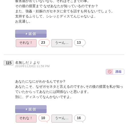
被害届が出ていないなら、それはそこまでの事。
その後の措置まで なぜあなたが知っているのですか？
また、強姦・妊娠のガセネタに全てを話すも何もないでしょう。
支持するふりして、シレッとディスてんじゃないよ、
お見通し。
それな！
23
うーん…
13
名無しだＪ
より
115
2016年11月8日 11:58 PM
あなたになにがわかるんですか?
あなたこそ、なぜガセネタと言えるのですか｡その後の措置を私が知っ
ていたからってあなたには関係ないと思います。
別に、ディスってなんかないですよ。
それな！
10
うーん…
16