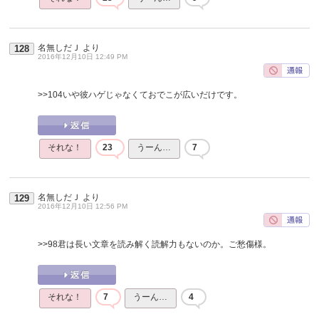
名無しだＪ
より
128
2016年12月10日 12:49 PM
>>104
いや彼ハゲじゃなくておでこが広いだけです。
それな！
23
うーん…
7
名無しだＪ
より
129
2016年12月10日 12:56 PM
>>98
君は長い文章を読み解く読解力もないのか。ご愁傷様。
それな！
7
うーん…
4