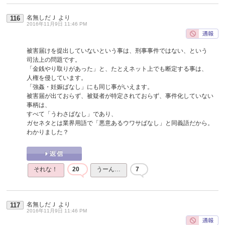
名無しだＪ
より
116
2016年11月9日 11:46 PM
被害届けを提出していないという事は、刑事事件ではない、という
司法上の問題です。
「金銭やり取りがあった」と、たとえネット上でも断定する事は、
人権を侵しています。
「強姦・妊娠ばなし」にも同じ事がいえます。
被害届が出ておらず、被疑者が特定されておらず、事件化していない
事柄は、
すべて「うわさばなし」であり、
ガセネタとは業界用語で「悪意あるウワサばなし」と同義語だから。
わかりました？
それな！
20
うーん…
7
名無しだＪ
より
117
2016年11月9日 11:46 PM