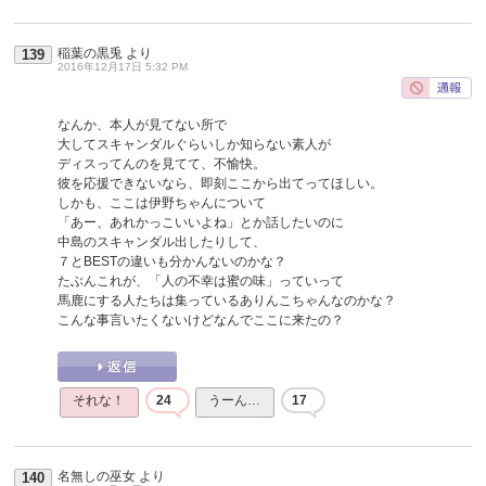
稲葉の黒兎
より
139
2016年12月17日 5:32 PM
なんか、本人が見てない所で
大してスキャンダルぐらいしか知らない素人が
ディスってんのを見てて、不愉快。
彼を応援できないなら、即刻ここから出てってほしい。
しかも、ここは伊野ちゃんについて
「あー、あれかっこいいよね」とか話したいのに
中島のスキャンダル出したりして、
７とBESTの違いも分かんないのかな？
たぶんこれが、「人の不幸は蜜の味」っていって
馬鹿にする人たちは集っているありんこちゃんなのかな？
こんな事言いたくないけどなんでここに来たの？
それな！
24
うーん…
17
名無しの巫女
より
140