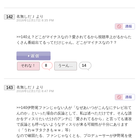
名無しだＪ
より
142
2016年12月17日 8:35 PM
>>140
え？どこがマイナスなの？愛されてるから視聴率上がるからた
くさん番組出てるってだけじゃん。どこがマイナスなの？？
それな！
8
うーん…
14
名無しだＪ
より
143
2016年12月17日 8:47 PM
>>140
伊野尾ファンじゃない人が「なぜあいつがこんなにテレビ出て
んのか」といった場合の反論として、私は述べただけです。そんな誰
かをディスりたいだけのアンチに「愛されてるから」と言っても速攻
で反論とも呼べないようなディスりが来る可能性が十分にあります
（「うわｗヲタクきもｗｗ」等）
なので確固たる、ファンじゃなくとも、プロデューサーが伊野尾を使