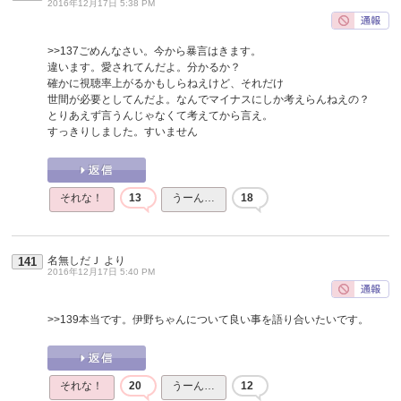
2016年12月17日 5:38 PM
>>137
ごめんなさい。今から暴言はきます。
違います。愛されてんだよ。分かるか？
確かに視聴率上がるかもしらねえけど、それだけ
世間が必要としてんだよ。なんでマイナスにしか考えらんねえの？
とりあえず言うんじゃなくて考えてから言え。
すっきりしました。すいません
それな！
13
うーん…
18
名無しだＪ
より
141
2016年12月17日 5:40 PM
>>139
本当です。伊野ちゃんについて良い事を語り合いたいです。
それな！
20
うーん…
12