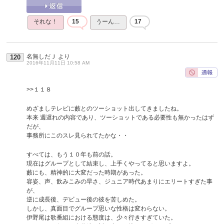
それな！
15
うーん…
17
名無しだＪ
より
120
2016年11月11日 10:58 AM
>>１１８
めざましテレビに藪とのツーショット出してきましたね。
本来 週遅れの内容であり、ツーショットである必要性も無かったはず
だが、
事務所にこのスレ見られてたかな・・
すべては、もう１０年も前の話。
現在はグループとして結束し、上手くやってると思いますよ。
藪にも、精神的に大変だった時期があった。
容姿、声、飲みこみの早さ、ジュニア時代あまりにエリートすぎた事
が、
逆に成長後、デビュー後の彼を苦しめた。
しかし、真面目でグループ思いな性格は変わらない。
伊野尾は歌番組における態度は、少々行きすぎていた。