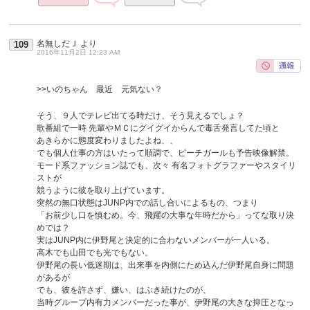
名無しだＪ
より
109
2016年11月2日 12:23 AM
>>いのちゃん 最近 元気ない？
そう、９人でテレビ出てる時だけ、そう見えるでしょ？
歌番組で一時 先輩やＭＣにグイグイからんで毒舌発言してた頃と
あきらかに態度変わりましたよね、、
でも個人仕事の方はいたって順調で、ピーチガールも予告映像解禁。
モード系ファッション誌でも、次々 有名フォトグラファーやスタイリ
ストが
競うように彼を取り上げています。
突然の無口状態はJUNP内での話し合いによるもの、つまり
「お前少し口を慎むめ。今、飛躍の大事な年時だから」ってな取り決
めでは？
実はJUNP内に伊野尾と決定的に合わないメンバーが一人いる。
高木でも山田でも光でもない。
伊野尾の長い低迷期は、出来事を内側にため込んだ伊野尾自身に問題
があるが
でも、彼を許さず、嫌い、はぶき続けたのが、
当時グループ内有力メンバーだった事が、伊野尾の大きな抑圧となっ