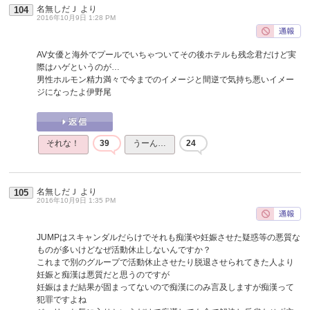
名無しだＪ
より
104
2016年10月9日 1:28 PM
AV女優と海外でプールでいちゃついてその後ホテルも残念君だけど実
際はハゲというのが…
男性ホルモン精力満々で今までのイメージと間逆で気持ち悪いイメー
ジになったよ伊野尾
それな！
39
うーん…
24
名無しだＪ
より
105
2016年10月9日 1:35 PM
JUMPはスキャンダルだらけでそれも痴漢や妊娠させた疑惑等の悪質な
ものが多いけどなぜ活動休止しないんですか？
これまで別のグループで活動休止させたり脱退させられてきた人より
妊娠と痴漢は悪質だと思うのですが
妊娠はまだ結果が固まってないので痴漢にのみ言及しますが痴漢って
犯罪ですよね