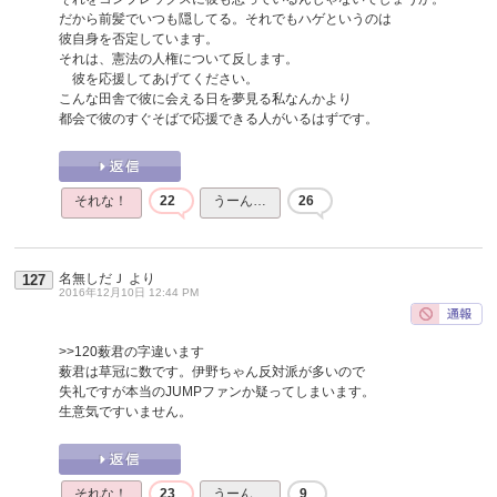
だから前髪でいつも隠してる。それでもハゲというのは
彼自身を否定しています。
それは、憲法の人権について反します。
彼を応援してあげてください。
こんな田舎で彼に会える日を夢見る私なんかより
都会で彼のすぐそばで応援できる人がいるはずです。
それな！
22
うーん…
26
名無しだＪ
より
127
2016年12月10日 12:44 PM
>>120
薮君の字違います
薮君は草冠に数です。伊野ちゃん反対派が多いので
失礼ですが本当のJUMPファンか疑ってしまいます。
生意気ですいません。
それな！
23
うーん…
9