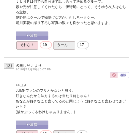
ＪＵＮＰは何でも自分達で話し合って決めるグループ。
藪や光が注意してくれたなら、伊野尾にとって、そうゆう友人はむし
ろ宝物。
伊野尾はクールで物憂げな方が、むしろセクシー。
蜷川実花の撮り下ろし写真の数々も良かったと思いますよ。
それな！
19
うーん…
17
名無しだＪ
より
121
2016年11月30日 5:07 PM
>>119
JUMPファンのフリとかないと思う。
好きなんだから味方するのは当たり前じゃん！
あなたが好きなこと言ってるのと同じように好きなこと言わせてあげ
たら？
(猫かぶってるわけじゃありません。)