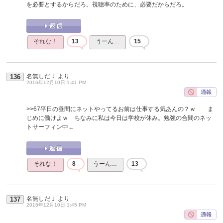
を必要とするからだろ。視聴率のために、必要だからだろ。
それな！
13
うーん…
15
名無しだＪ
より
136
2016年12月10日 1:41 PM
>>67
平日の昼間にネットやってるお前は仕事する気あんの？ｗ ま
じめに働けよｗ ちなみに私は今日は学校が休み。勉強の合間のネッ
トサーフィン中←
それな！
8
うーん…
13
名無しだＪ
より
137
2016年12月10日 1:45 PM