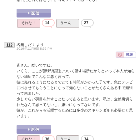
それな！
14
うーん…
27
名無しだＪ
より
112
2016年11月6日 8:56 PM
皆さん、酷いですね。
いくら、ここが[伊野尾慧]について話す場所だからといって本人が知ら
ない場所でこんなに悪く言って。
彼は売れるようになるまでとても時間がかかった子です。急にテレビ
に出させてもらうことになって知らないことがたくさんある中で頑張
って来ました。
少しぐらい羽目を外すことだってあると思います。私は、全然裏切ら
れたなんて思ってないし、嫌いになってないです。
彼が、これからも活躍するためには多少のスキャンダルも必要だと思
います。
それな！
36
うーん…
34