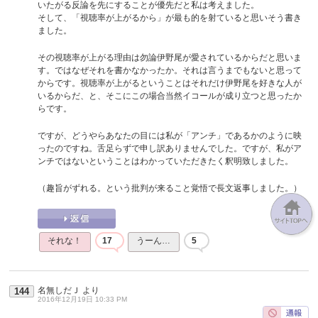
いたがる反論を先にすることが優先だと私は考えました。
そして、「視聴率が上がるから」が最も的を射ていると思いそう書き
ました。
その視聴率が上がる理由は勿論伊野尾が愛されているからだと思いま
す。ではなぜそれを書かなかったか。それは言うまでもないと思って
からです。視聴率が上がるということはそれだけ伊野尾を好きな人が
いるからだ、と、そこにこの場合当然イコールが成り立つと思ったか
らです。
ですが、どうやらあなたの目には私が「アンチ」であるかのように映
ったのですね。舌足らずで申し訳ありませんでした。ですが、私がア
ンチではないということはわかっていただきたく釈明致しました。
（趣旨がずれる。という批判が来ること覚悟で長文返事しました。）
それな！
17
うーん…
5
名無しだＪ
より
144
2016年12月19日 10:33 PM