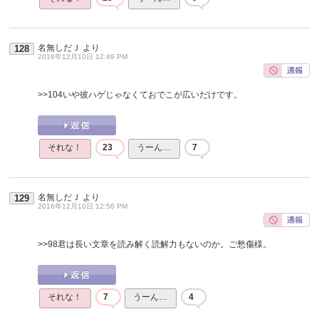
名無しだＪ
より
128
2016年12月10日 12:49 PM
>>104
いや彼ハゲじゃなくておでこが広いだけです。
それな！
23
うーん…
7
名無しだＪ
より
129
2016年12月10日 12:56 PM
>>98
君は長い文章を読み解く読解力もないのか。ご愁傷様。
それな！
7
うーん…
4