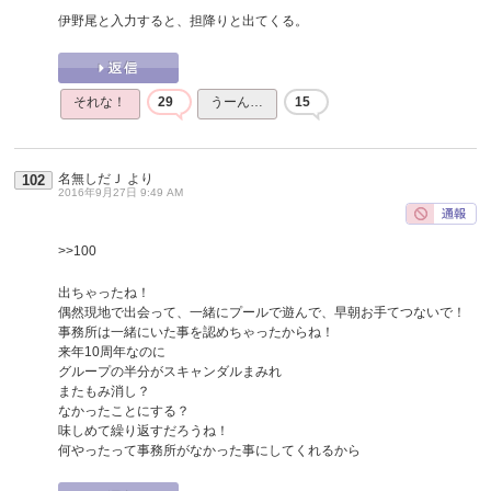
伊野尾と入力すると、担降りと出てくる。
それな！
29
うーん…
15
名無しだＪ
より
102
2016年9月27日 9:49 AM
>>100
出ちゃったね！
偶然現地で出会って、一緒にプールで遊んで、早朝お手てつないで！
事務所は一緒にいた事を認めちゃったからね！
来年10周年なのに
グループの半分がスキャンダルまみれ
またもみ消し？
なかったことにする？
味しめて繰り返すだろうね！
何やったって事務所がなかった事にしてくれるから