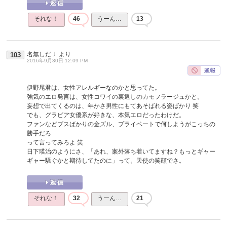
それな！
46
うーん…
13
名無しだＪ
より
103
2016年9月30日 12:09 PM
伊野尾君は、女性アレルギーなのかと思ってた。
強気のエロ発言は、女性コワイの裏返しのカモフラージュかと。
妄想で出てくるのは、年かさ男性にもてあそばれる姿ばかり 笑
でも、グラビア女優系が好きな、本気エロだったわけだ。
ファンなどブスばかりの金ズル、プライベートで何しようがこっちの
勝手だろ
って言ってみろよ 笑
日下瑛治のようにさ、「あれ、案外落ち着いてますね？もっとギャー
ギャー騒ぐかと期待してたのに」って。天使の笑顔でさ。
それな！
32
うーん…
21