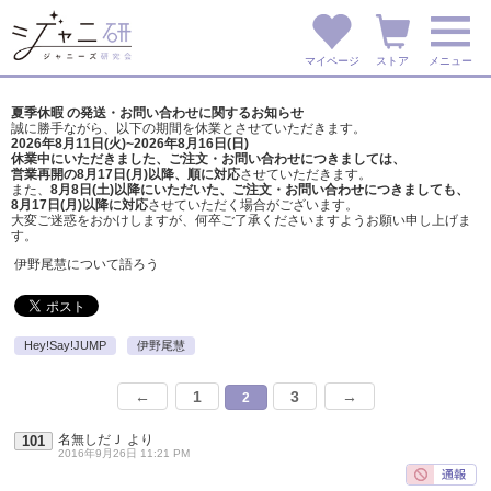
マイページ
ストア
メニュー
夏季休暇 の発送・お問い合わせに関するお知らせ
誠に勝手ながら、以下の期間を休業とさせていただきます。
2026年8月11日(火)~2026年8月16日(日)
休業中にいただきました、ご注文・お問い合わせにつきましては、
営業再開の8月17日(月)以降、順に対応
させていただきます。
また、
8月8日(土)以降にいただいた、ご注文・
お問い合わせにつきましても、
8月17日(月)以降に対応
させていただく場合がございます。
大変ご迷惑をおかけしますが、
何卒ご了承くださいますようお願い申し上げま
す。
伊野尾慧について語ろう
Hey!Say!JUMP
伊野尾慧
←
1
3
→
2
名無しだＪ
より
101
2016年9月26日 11:21 PM