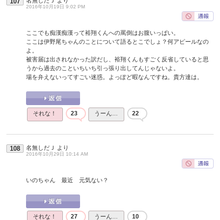
名無しだＪ
より
107
2016年10月19日 9:02 PM
ここでも痴漢痴漢って裕翔くんへの罵倒はお腹いっぱい。
ここは伊野尾ちゃんのことについて語るとこでしょ？何アピールなの
よ。
被害届は出されなかった訳だし、裕翔くんもすごく反省していると思
うから過去のこといちいち引っ張り出してんじゃないよ。
場を弁えないってすごい迷惑。よっぽど暇なんですね。貴方達は。
それな！
23
うーん…
22
名無しだＪ
より
108
2016年10月29日 10:14 AM
いのちゃん 最近 元気ない？
それな！
27
うーん…
10