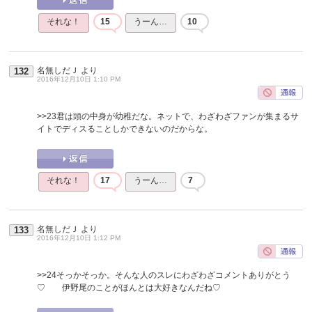
それな！
15
うーん…
10
名無しだＪ
より
132
2016年12月10日 1:10 PM
>>23
君は頭の中身が幼稚だな。ネットで、わざわざファンが集まるサ
イトでディスることしかできないのだからな。
それな！
17
うーん…
7
名無しだＪ
より
133
2016年12月10日 1:12 PM
>>24
そっかそっか。そんな人のスレにわざわざコメントありがとう
♡ 伊野尾のことがほんとは大好きなんだね♡