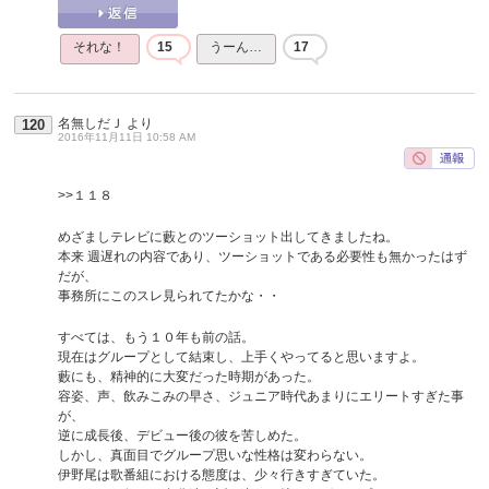
それな！
15
うーん…
17
名無しだＪ
より
120
2016年11月11日 10:58 AM
>>１１８
めざましテレビに藪とのツーショット出してきましたね。
本来 週遅れの内容であり、ツーショットである必要性も無かったはず
だが、
事務所にこのスレ見られてたかな・・
すべては、もう１０年も前の話。
現在はグループとして結束し、上手くやってると思いますよ。
藪にも、精神的に大変だった時期があった。
容姿、声、飲みこみの早さ、ジュニア時代あまりにエリートすぎた事
が、
逆に成長後、デビュー後の彼を苦しめた。
しかし、真面目でグループ思いな性格は変わらない。
伊野尾は歌番組における態度は、少々行きすぎていた。