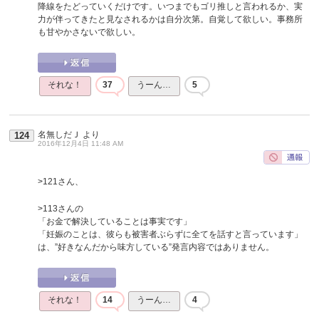
降線をたどっていくだけです。いつまでもゴリ推しと言われるか、実
力が伴ってきたと見なされるかは自分次第。自覚して欲しい。事務所
も甘やかさないで欲しい。
それな！
37
うーん…
5
名無しだＪ
より
124
2016年12月4日 11:48 AM
>121さん、
>113さんの
「お金で解決していることは事実です」
「妊娠のことは、彼らも被害者ぶらずに全てを話すと言っています」
は、”好きなんだから味方している”発言内容ではありません。
それな！
14
うーん…
4