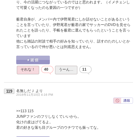
り、今の活躍につながっているのではと思われます。（イメチェンし
て可愛くなったのも要因の一つですが）
薮君自身が、メンバー内で伊野尾君にしか話せないことがあるという
ことを言っていたり、伊野尾君が薮君の家でサッカーのDVDを見せら
れたことを語ったり、手帳を薮君に選んでもらったということを言っ
ています
他にも雑誌の対談で相手の好みを知っていたり、話すのたのしいとか
言っているので仲が悪いとは到底思えません。
それな！
40
うーん…
11
名無しだＪ
より
119
2016年11月10日 4:16 PM
>>113
115
JUNPファンのフリしなくていいから。
化けの皮はげてるよ。
君の好きな落ち目グループのウチワでも振ってな。