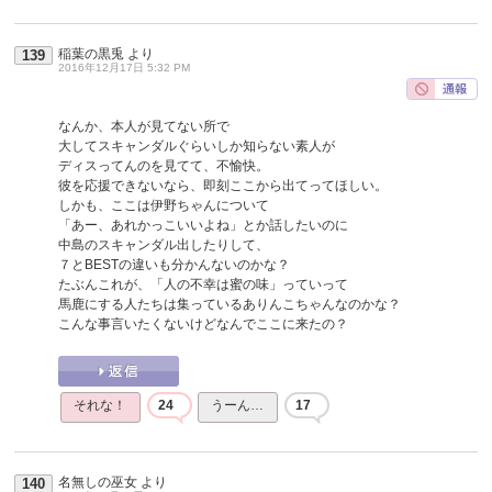
稲葉の黒兎
より
139
2016年12月17日 5:32 PM
なんか、本人が見てない所で
大してスキャンダルぐらいしか知らない素人が
ディスってんのを見てて、不愉快。
彼を応援できないなら、即刻ここから出てってほしい。
しかも、ここは伊野ちゃんについて
「あー、あれかっこいいよね」とか話したいのに
中島のスキャンダル出したりして、
７とBESTの違いも分かんないのかな？
たぶんこれが、「人の不幸は蜜の味」っていって
馬鹿にする人たちは集っているありんこちゃんなのかな？
こんな事言いたくないけどなんでここに来たの？
それな！
24
うーん…
17
名無しの巫女
より
140