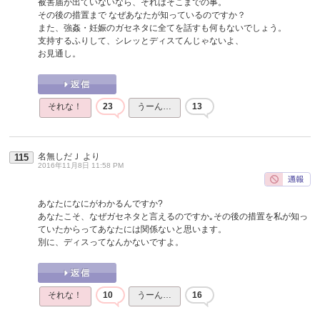
被害届が出ていないなら、それはそこまでの事。
その後の措置まで なぜあなたが知っているのですか？
また、強姦・妊娠のガセネタに全てを話すも何もないでしょう。
支持するふりして、シレッとディスてんじゃないよ、
お見通し。
それな！
23
うーん…
13
名無しだＪ
より
115
2016年11月8日 11:58 PM
あなたになにがわかるんですか?
あなたこそ、なぜガセネタと言えるのですか｡その後の措置を私が知っ
ていたからってあなたには関係ないと思います。
別に、ディスってなんかないですよ。
それな！
10
うーん…
16