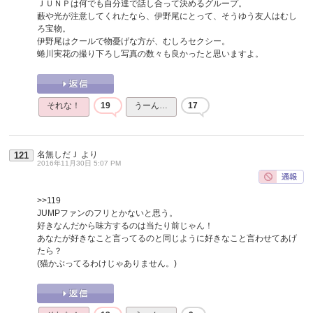
ＪＵＮＰは何でも自分達で話し合って決めるグループ。
藪や光が注意してくれたなら、伊野尾にとって、そうゆう友人はむし
ろ宝物。
伊野尾はクールで物憂げな方が、むしろセクシー。
蜷川実花の撮り下ろし写真の数々も良かったと思いますよ。
それな！
19
うーん…
17
名無しだＪ
より
121
2016年11月30日 5:07 PM
>>119
JUMPファンのフリとかないと思う。
好きなんだから味方するのは当たり前じゃん！
あなたが好きなこと言ってるのと同じように好きなこと言わせてあげ
たら？
(猫かぶってるわけじゃありません。)