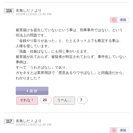
名無しだＪ
より
116
2016年11月9日 11:46 PM
被害届けを提出していないという事は、刑事事件ではない、という
司法上の問題です。
「金銭やり取りがあった」と、たとえネット上でも断定する事は、
人権を侵しています。
「強姦・妊娠ばなし」にも同じ事がいえます。
被害届が出ておらず、被疑者が特定されておらず、事件化していない
事柄は、
すべて「うわさばなし」であり、
ガセネタとは業界用語で「悪意あるウワサばなし」と同義語だから。
わかりました？
それな！
20
うーん…
7
名無しだＪ
より
117
2016年11月9日 11:46 PM