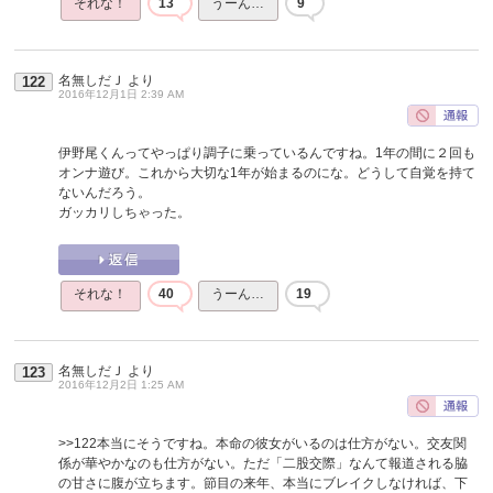
それな！
13
うーん…
9
名無しだＪ
より
122
2016年12月1日 2:39 AM
伊野尾くんってやっぱり調子に乗っているんですね。1年の間に２回も
オンナ遊び。これから大切な1年が始まるのにな。どうして自覚を持て
ないんだろう。
ガッカリしちゃった。
それな！
40
うーん…
19
名無しだＪ
より
123
2016年12月2日 1:25 AM
>>122
本当にそうですね。本命の彼女がいるのは仕方がない。交友関
係が華やかなのも仕方がない。ただ「二股交際」なんて報道される脇
の甘さに腹が立ちます。節目の来年、本当にブレイクしなければ、下