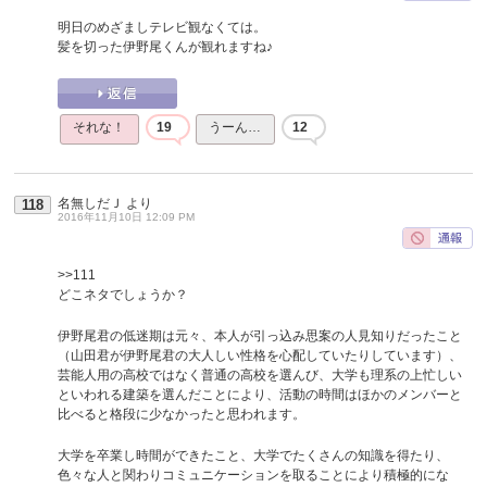
明日のめざましテレビ観なくては。
髪を切った伊野尾くんが観れますね♪
それな！
19
うーん…
12
名無しだＪ
より
118
2016年11月10日 12:09 PM
>>111
どこネタでしょうか？
伊野尾君の低迷期は元々、本人が引っ込み思案の人見知りだったこと
（山田君が伊野尾君の大人しい性格を心配していたりしています）、
芸能人用の高校ではなく普通の高校を選んび、大学も理系の上忙しい
といわれる建築を選んだことにより、活動の時間はほかのメンバーと
比べると格段に少なかったと思われます。
大学を卒業し時間ができたこと、大学でたくさんの知識を得たり、
色々な人と関わりコミュニケーションを取ることにより積極的にな