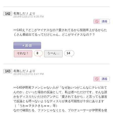
名無しだＪ
より
142
2016年12月17日 8:35 PM
>>140
え？どこがマイナスなの？愛されてるから視聴率上がるからた
くさん番組出てるってだけじゃん。どこがマイナスなの？？
それな！
8
うーん…
14
名無しだＪ
より
143
2016年12月17日 8:47 PM
>>140
伊野尾ファンじゃない人が「なぜあいつがこんなにテレビ出て
んのか」といった場合の反論として、私は述べただけです。そんな誰
かをディスりたいだけのアンチに「愛されてるから」と言っても速攻
で反論とも呼べないようなディスりが来る可能性が十分にあります
（「うわｗヲタクきもｗｗ」等）
なので確固たる、ファンじゃなくとも、プロデューサーが伊野尾を使