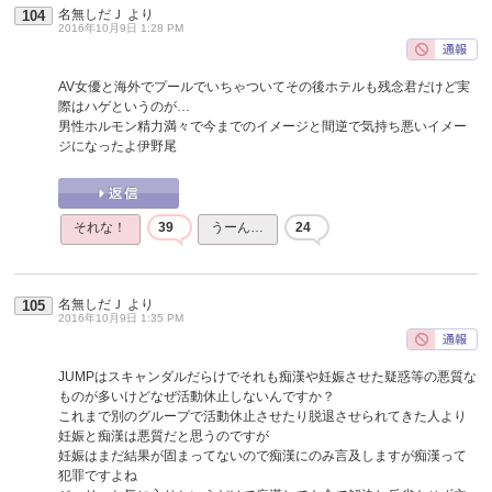
名無しだＪ
より
104
2016年10月9日 1:28 PM
AV女優と海外でプールでいちゃついてその後ホテルも残念君だけど実
際はハゲというのが…
男性ホルモン精力満々で今までのイメージと間逆で気持ち悪いイメー
ジになったよ伊野尾
それな！
39
うーん…
24
名無しだＪ
より
105
2016年10月9日 1:35 PM
JUMPはスキャンダルだらけでそれも痴漢や妊娠させた疑惑等の悪質な
ものが多いけどなぜ活動休止しないんですか？
これまで別のグループで活動休止させたり脱退させられてきた人より
妊娠と痴漢は悪質だと思うのですが
妊娠はまだ結果が固まってないので痴漢にのみ言及しますが痴漢って
犯罪ですよね