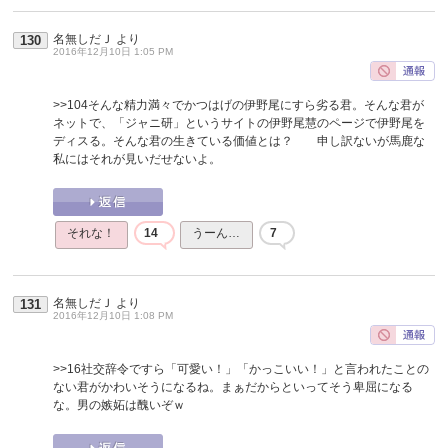
名無しだＪ
より
130
2016年12月10日 1:05 PM
>>104
そんな精力満々でかつはげの伊野尾にすら劣る君。そんな君が
ネットで、「ジャニ研」というサイトの伊野尾慧のページで伊野尾を
ディスる。そんな君の生きている価値とは？ 申し訳ないが馬鹿な
私にはそれが見いだせないよ。
それな！
14
うーん…
7
名無しだＪ
より
131
2016年12月10日 1:08 PM
>>16
社交辞令ですら「可愛い！」「かっこいい！」と言われたことの
ない君がかわいそうになるね。まぁだからといってそう卑屈になる
な。男の嫉妬は醜いぞｗ