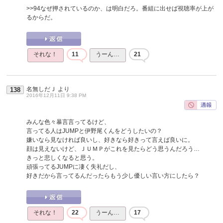
>>94
なぜ押されているのか、は明白だろ。番組に出せば視聴率が上が
るからだ。
それな！
11
うーん…
21
名無しだＪ
より
138
2016年12月11日 9:38 PM
みんな色々暴言言ってるけど、
言ってる人はJUMPと伊野尾くんをどうしたいの？
嫌いなら見なければ良いし、好きなら好きって言えば良いに。
顔は見えないけど、ＪＵＭＰがこれを見たらどう思うんだろう…
きっと悲しくなると思う。
頑張ってるJUMPに凄く失礼だし、
好きだから言ってるんだったらもう少し優しい言い方にしたら？
それな！
22
うーん…
17