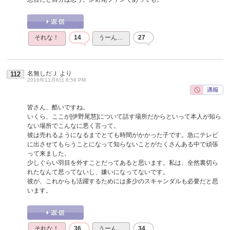
それな！
14
うーん…
27
名無しだＪ
より
112
2016年11月6日 8:56 PM
皆さん、酷いですね。
いくら、ここが[伊野尾慧]について話す場所だからといって本人が知ら
ない場所でこんなに悪く言って。
彼は売れるようになるまでとても時間がかかった子です。急にテレビ
に出させてもらうことになって知らないことがたくさんある中で頑張
って来ました。
少しぐらい羽目を外すことだってあると思います。私は、全然裏切ら
れたなんて思ってないし、嫌いになってないです。
彼が、これからも活躍するためには多少のスキャンダルも必要だと思
います。
それな！
36
うーん…
34