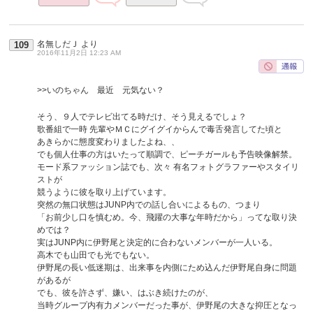
名無しだＪ
より
109
2016年11月2日 12:23 AM
>>いのちゃん 最近 元気ない？
そう、９人でテレビ出てる時だけ、そう見えるでしょ？
歌番組で一時 先輩やＭＣにグイグイからんで毒舌発言してた頃と
あきらかに態度変わりましたよね、、
でも個人仕事の方はいたって順調で、ピーチガールも予告映像解禁。
モード系ファッション誌でも、次々 有名フォトグラファーやスタイリ
ストが
競うように彼を取り上げています。
突然の無口状態はJUNP内での話し合いによるもの、つまり
「お前少し口を慎むめ。今、飛躍の大事な年時だから」ってな取り決
めでは？
実はJUNP内に伊野尾と決定的に合わないメンバーが一人いる。
高木でも山田でも光でもない。
伊野尾の長い低迷期は、出来事を内側にため込んだ伊野尾自身に問題
があるが
でも、彼を許さず、嫌い、はぶき続けたのが、
当時グループ内有力メンバーだった事が、伊野尾の大きな抑圧となっ