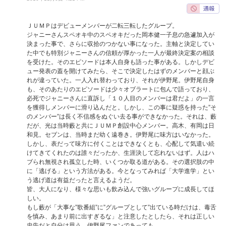
ＪＵＭＰはデビューメンバーが二転三転したグループ。
ジャニーさんスペオキ中のスペオキだった岡本健一子息の急遽加入が
決まった事で、さらに収拾のつかない事になった。主軸と決定してい
た中でも特別ジャニーさんの信頼が厚かった一人が最終決定案の相談
を受けた。そのエピソードは本人自身も語った事がある。しかしデビ
ュー発表の蓋を開けてみたら、そこで決定したはずのメンバーと顔ぶ
れが違っていた。一人入れ替わっており、それが伊野尾。伊野尾自身
も、そのあたりのエピソードは少々オブラートに包んで語っており、
必死でジャニーさんに直訴し「１０人目のメンバーは君だよ」の一言
を獲得しメンバーに滑り込んだと。しかし、この事に疑惑を持った”そ
のメンバー”は長く不信感をぬぐい去る事ができなかった。それは、藪
だが、光は当時藪と共にＪＵＭＰ創設中心メンバー。高木、有岡は日
和見。セブンは、当時まだ幼く遠巻き。伊野尾に味方はいなかった。
しかし、表だって味方に付くことはできなくとも、心配して気遣い続
けてきてくれたのは誰々だったか、生涯決して忘れないはず。人はハ
ブられ無視され孤立した時、いくつか取る道がある。その選択肢の中
に「逃げる」という方法がある。今となってみれば「大学進学」とい
う逃げ道は有益だったと言えるようだ。
皆、大人になり、様々な思いも飲み込んで強いグループに成長してほ
しい。
もし藪が「大事な”歌番組”に”グループとして”出ている時だけは、毒舌
を慎み、あまり前に出すぎるな」と注意したとしたら、それは正しい
忠告だと自分は思う。伊野尾ファンであっても。