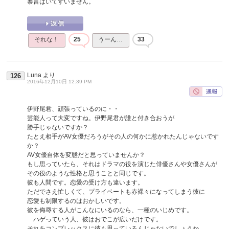
暴言はいてすいません。
それな！
25
うーん…
33
Luna
より
126
2016年12月10日 12:39 PM
伊野尾君、頑張っているのに・・
芸能人って大変ですね。伊野尾君が誰と付き合おうが
勝手じゃないですか？
たとえ相手がAV女優だろうがその人の何かに惹かれたんじゃないです
か？
AV女優自体を変態だと思っていませんか？
もし思っていたら、それはドラマの役を演じた俳優さんや女優さんが
その役のような性格と思うことと同じです。
彼も人間です。恋愛の受け方も違います。
ただでさえ忙しくて、プライベートも赤裸々になってしまう彼に
恋愛も制限するのはおかしいです。
彼を侮辱する人がこんなにいるのなら、一種のいじめです。
ハゲっていう人、彼はおでこが広いだけです。
それをコンプレックスに彼も思っているんじゃないでしょうか。