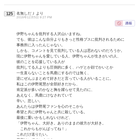
名無しだＪ
より
125
2016年12月5日 9:27 PM
伊野ちゃんを批判する人沢山いますね。
でも、彼はこんな自分よりもきっと性格ブスに批判されるために
事務所に入ったんじゃない。
しかも、コメントを見て批判している人は思わないのだろうか。
現に伊野ちゃんを愛している人、伊野ちゃんが生きがいの人、
彼のことを応援している人が
批判してる人よりも圧倒的に多く、ハゲとか顔でかいとか
一生直らないことを馬鹿にするのでは無く、
逆にぜんぶまとめて好きだと言っている人がいることに。
私はこの伊野尾慧が全部好きだから、
肯定派が多いのかなと胸を躍らせて見たのに、
あえなく、馬鹿にけなされていて
辛い。悲しい。
あんたらは伊野尾ファンを心のそこから
希望と共に伊野ちゃんと共に殺している。
最後に重いかもしれないけれど、
「伊野ちゃん、大好き。ありのままの彼方が大好き。
これからもがんばってね！」
これだけ送りたい。