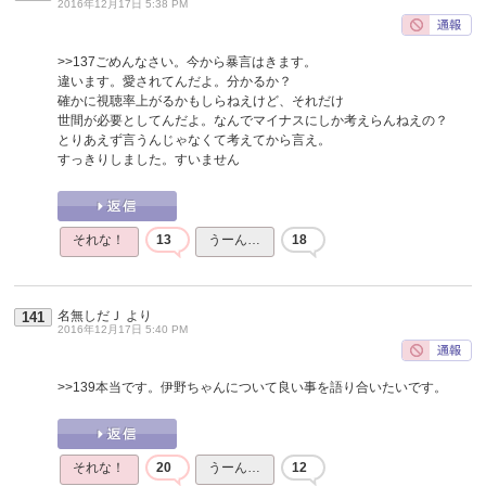
2016年12月17日 5:38 PM
>>137
ごめんなさい。今から暴言はきます。
違います。愛されてんだよ。分かるか？
確かに視聴率上がるかもしらねえけど、それだけ
世間が必要としてんだよ。なんでマイナスにしか考えらんねえの？
とりあえず言うんじゃなくて考えてから言え。
すっきりしました。すいません
それな！
13
うーん…
18
名無しだＪ
より
141
2016年12月17日 5:40 PM
>>139
本当です。伊野ちゃんについて良い事を語り合いたいです。
それな！
20
うーん…
12