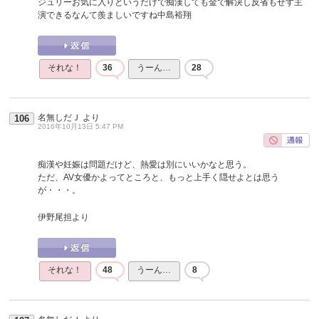
ジュリーお気に入りというだけで痴漢しても金で解決し反省もせず主
演できるなんて羨ましいですね中島裕翔
それな！
36
うーん…
28
名無しだＪ
より
106
2016年10月13日 5:47 PM
痴漢や妊娠は問題だけど、熱愛は別にいいかなと思う。
ただ、AV女優かよってところと、もっと上手く隠せよとは思う
が・・・。
伊野尾担より
それな！
48
うーん…
8