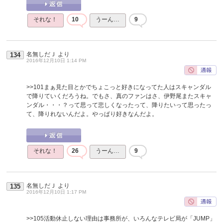
それな！
10
うーん…
9
名無しだＪ
より
134
2016年12月10日 1:14 PM
>>101
まぁ見た目とかでちょこっと好きになってた人はスキャンダル
で降りていくだろうね。でもさ、真のファンはさ、伊野尾またスキャ
ンダル・・・？って思って悲しくなったって、降りたいって思ったっ
て、降りれないんだよ。やっぱり好きなんだよ。
それな！
26
うーん…
9
名無しだＪ
より
135
2016年12月10日 1:17 PM
>>105
活動休止しない理由は事務所が、いろんなテレビ局が「JUMP」