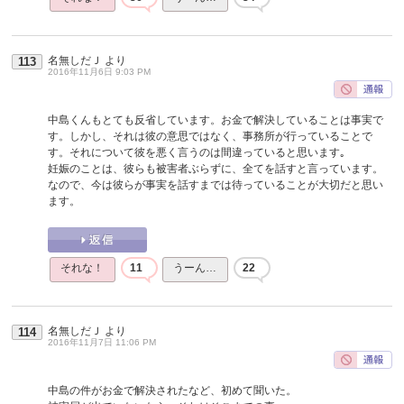
名無しだＪ
より
113
2016年11月6日 9:03 PM
中島くんもとても反省しています。お金で解決していることは事実で
す。しかし、それは彼の意思ではなく、事務所が行っていることで
す。それについて彼を悪く言うのは間違っていると思います｡
妊娠のことは、彼らも被害者ぶらずに、全てを話すと言っています。
なので、今は彼らが事実を話すまでは待っていることが大切だと思い
ます。
それな！
11
うーん…
22
名無しだＪ
より
114
2016年11月7日 11:06 PM
中島の件がお金で解決されたなど、初めて聞いた。