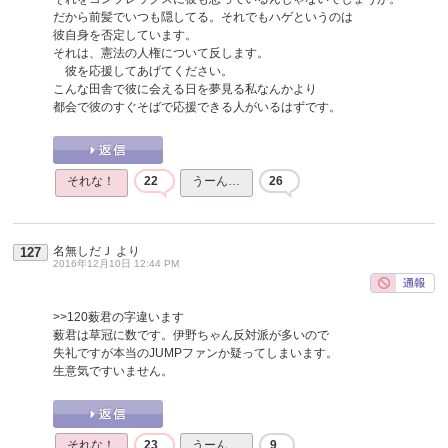
だから前髪でいつも隠してる。それでもハゲというのは
彼自身を否定しています。
それは、憲法の人権について反します。
彼を応援してあげてください。
こんな田舎で彼に会える日を夢見る私なんかより
都会で彼のすぐそばで応援できる人がいるはずです。
それな！
22
うーん…
26
名無しだＪ
より
127
2016年12月10日 12:44 PM
>>120
薮君の字違います
薮君は草冠に数です。伊野ちゃん反対派が多いので
失礼ですが本当のJUMPファンか疑ってしまいます。
生意気ですいません。
それな！
23
うーん…
9