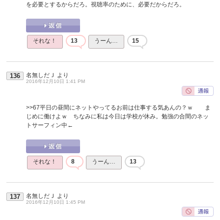
を必要とするからだろ。視聴率のために、必要だからだろ。
それな！
13
うーん…
15
名無しだＪ
より
136
2016年12月10日 1:41 PM
>>67
平日の昼間にネットやってるお前は仕事する気あんの？ｗ ま
じめに働けよｗ ちなみに私は今日は学校が休み。勉強の合間のネッ
トサーフィン中←
それな！
8
うーん…
13
名無しだＪ
より
137
2016年12月10日 1:45 PM