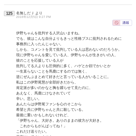
名無しだＪ
より
125
2016年12月5日 9:27 PM
伊野ちゃんを批判する人沢山いますね。
でも、彼はこんな自分よりもきっと性格ブスに批判されるために
事務所に入ったんじゃない。
しかも、コメントを見て批判している人は思わないのだろうか。
現に伊野ちゃんを愛している人、伊野ちゃんが生きがいの人、
彼のことを応援している人が
批判してる人よりも圧倒的に多く、ハゲとか顔でかいとか
一生直らないことを馬鹿にするのでは無く、
逆にぜんぶまとめて好きだと言っている人がいることに。
私はこの伊野尾慧が全部好きだから、
肯定派が多いのかなと胸を躍らせて見たのに、
あえなく、馬鹿にけなされていて
辛い。悲しい。
あんたらは伊野尾ファンを心のそこから
希望と共に伊野ちゃんと共に殺している。
最後に重いかもしれないけれど、
「伊野ちゃん、大好き。ありのままの彼方が大好き。
これからもがんばってね！」
これだけ送りたい。