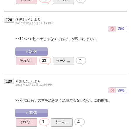
名無しだＪ
より
128
2016年12月10日 12:49 PM
>>104
いや彼ハゲじゃなくておでこが広いだけです。
それな！
23
うーん…
7
名無しだＪ
より
129
2016年12月10日 12:56 PM
>>98
君は長い文章を読み解く読解力もないのか。ご愁傷様。
それな！
7
うーん…
4