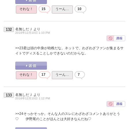
それな！
15
うーん…
10
名無しだＪ
より
132
2016年12月10日 1:10 PM
>>23
君は頭の中身が幼稚だな。ネットで、わざわざファンが集まるサ
イトでディスることしかできないのだからな。
それな！
17
うーん…
7
名無しだＪ
より
133
2016年12月10日 1:12 PM
>>24
そっかそっか。そんな人のスレにわざわざコメントありがとう
♡ 伊野尾のことがほんとは大好きなんだね♡