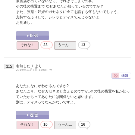
被害届が出ていないなら、それはそこまでの事。
その後の措置まで なぜあなたが知っているのですか？
また、強姦・妊娠のガセネタに全てを話すも何もないでしょう。
支持するふりして、シレッとディスてんじゃないよ、
お見通し。
それな！
23
うーん…
13
名無しだＪ
より
115
2016年11月8日 11:58 PM
あなたになにがわかるんですか?
あなたこそ、なぜガセネタと言えるのですか｡その後の措置を私が知っ
ていたからってあなたには関係ないと思います。
別に、ディスってなんかないですよ。
それな！
10
うーん…
16