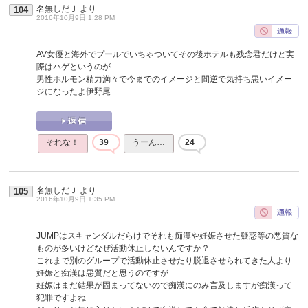
名無しだＪ
より
104
2016年10月9日 1:28 PM
AV女優と海外でプールでいちゃついてその後ホテルも残念君だけど実
際はハゲというのが…
男性ホルモン精力満々で今までのイメージと間逆で気持ち悪いイメー
ジになったよ伊野尾
それな！
39
うーん…
24
名無しだＪ
より
105
2016年10月9日 1:35 PM
JUMPはスキャンダルだらけでそれも痴漢や妊娠させた疑惑等の悪質な
ものが多いけどなぜ活動休止しないんですか？
これまで別のグループで活動休止させたり脱退させられてきた人より
妊娠と痴漢は悪質だと思うのですが
妊娠はまだ結果が固まってないので痴漢にのみ言及しますが痴漢って
犯罪ですよね