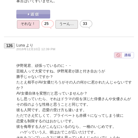
暴言はいてすいません。
それな！
25
うーん…
33
Luna
より
126
2016年12月10日 12:39 PM
伊野尾君、頑張っているのに・・
芸能人って大変ですね。伊野尾君が誰と付き合おうが
勝手じゃないですか？
たとえ相手がAV女優だろうがその人の何かに惹かれたんじゃないです
か？
AV女優自体を変態だと思っていませんか？
もし思っていたら、それはドラマの役を演じた俳優さんや女優さんが
その役のような性格と思うことと同じです。
彼も人間です。恋愛の受け方も違います。
ただでさえ忙しくて、プライベートも赤裸々になってしまう彼に
恋愛も制限するのはおかしいです。
彼を侮辱する人がこんなにいるのなら、一種のいじめです。
ハゲっていう人、彼はおでこが広いだけです。
それをコンプレックスに彼も思っているんじゃないでしょうか。