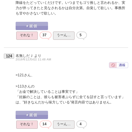
降線をたどっていくだけです。いつまでもゴリ推しと言われるか、実
力が伴ってきたと見なされるかは自分次第。自覚して欲しい。事務所
も甘やかさないで欲しい。
それな！
37
うーん…
5
名無しだＪ
より
124
2016年12月4日 11:48 AM
>121さん、
>113さんの
「お金で解決していることは事実です」
「妊娠のことは、彼らも被害者ぶらずに全てを話すと言っています」
は、”好きなんだから味方している”発言内容ではありません。
それな！
14
うーん…
4