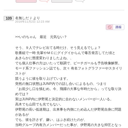
名無しだＪ
より
109
2016年11月2日 12:23 AM
>>いのちゃん 最近 元気ない？
そう、９人でテレビ出てる時だけ、そう見えるでしょ？
歌番組で一時 先輩やＭＣにグイグイからんで毒舌発言してた頃と
あきらかに態度変わりましたよね、、
でも個人仕事の方はいたって順調で、ピーチガールも予告映像解禁。
モード系ファッション誌でも、次々 有名フォトグラファーやスタイリ
ストが
競うように彼を取り上げています。
突然の無口状態はJUNP内での話し合いによるもの、つまり
「お前少し口を慎むめ。今、飛躍の大事な年時だから」ってな取り決
めでは？
実はJUNP内に伊野尾と決定的に合わないメンバーが一人いる。
高木でも山田でも光でもない。
伊野尾の長い低迷期は、出来事を内側にため込んだ伊野尾自身に問題
があるが
でも、彼を許さず、嫌い、はぶき続けたのが、
当時グループ内有力メンバーだった事が、伊野尾の大きな抑圧となっ