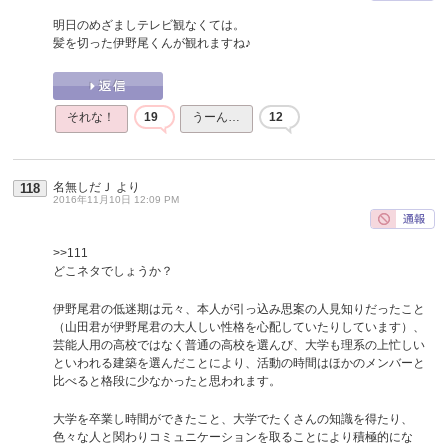
明日のめざましテレビ観なくては。
髪を切った伊野尾くんが観れますね♪
それな！
19
うーん…
12
名無しだＪ
より
118
2016年11月10日 12:09 PM
>>111
どこネタでしょうか？
伊野尾君の低迷期は元々、本人が引っ込み思案の人見知りだったこと
（山田君が伊野尾君の大人しい性格を心配していたりしています）、
芸能人用の高校ではなく普通の高校を選んび、大学も理系の上忙しい
といわれる建築を選んだことにより、活動の時間はほかのメンバーと
比べると格段に少なかったと思われます。
大学を卒業し時間ができたこと、大学でたくさんの知識を得たり、
色々な人と関わりコミュニケーションを取ることにより積極的にな