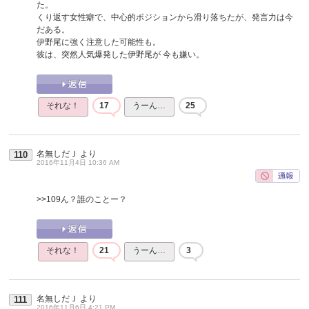
た。
くり返す女性癖で、中心的ポジションから滑り落ちたが、発言力は今
だある。
伊野尾に強く注意した可能性も。
彼は、突然人気爆発した伊野尾が 今も嫌い。
それな！
17
うーん…
25
名無しだＪ
より
110
2016年11月4日 10:36 AM
>>109
ん？誰のことー？
それな！
21
うーん…
3
名無しだＪ
より
111
2016年11月6日 4:21 PM