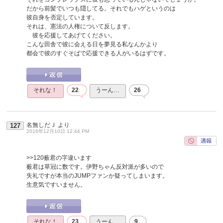
だから前髪でいつも隠してる。それでもハゲというのは
彼自身を否定しています。
それは、憲法の人権について反します。
彼を応援してあげてください。
こんな田舎で彼に会える日を夢見る私なんかより
都会で彼のすぐそばで応援できる人がいるはずです。
それな！
22
うーん…
26
名無しだＪ
より
127
2016年12月10日 12:44 PM
>>120
薮君の字違います
薮君は草冠に数です。伊野ちゃん反対派が多いので
失礼ですが本当のJUMPファンか疑ってしまいます。
生意気ですいません。
それな！
23
うーん…
9