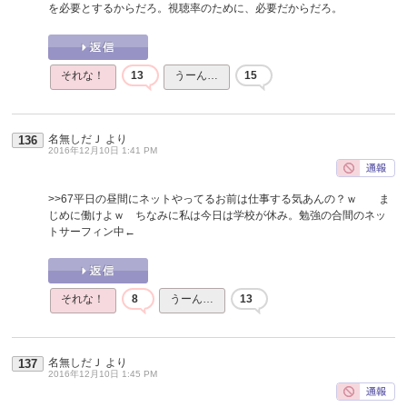
を必要とするからだろ。視聴率のために、必要だからだろ。
それな！
13
うーん…
15
名無しだＪ
より
136
2016年12月10日 1:41 PM
>>67
平日の昼間にネットやってるお前は仕事する気あんの？ｗ ま
じめに働けよｗ ちなみに私は今日は学校が休み。勉強の合間のネッ
トサーフィン中←
それな！
8
うーん…
13
名無しだＪ
より
137
2016年12月10日 1:45 PM