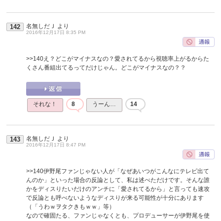
名無しだＪ
より
142
2016年12月17日 8:35 PM
>>140
え？どこがマイナスなの？愛されてるから視聴率上がるからた
くさん番組出てるってだけじゃん。どこがマイナスなの？？
それな！
8
うーん…
14
名無しだＪ
より
143
2016年12月17日 8:47 PM
>>140
伊野尾ファンじゃない人が「なぜあいつがこんなにテレビ出て
んのか」といった場合の反論として、私は述べただけです。そんな誰
かをディスりたいだけのアンチに「愛されてるから」と言っても速攻
で反論とも呼べないようなディスりが来る可能性が十分にあります
（「うわｗヲタクきもｗｗ」等）
なので確固たる、ファンじゃなくとも、プロデューサーが伊野尾を使