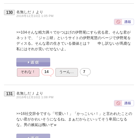
名無しだＪ
より
130
2016年12月10日 1:05 PM
>>104
そんな精力満々でかつはげの伊野尾にすら劣る君。そんな君が
ネットで、「ジャニ研」というサイトの伊野尾慧のページで伊野尾を
ディスる。そんな君の生きている価値とは？ 申し訳ないが馬鹿な
私にはそれが見いだせないよ。
それな！
14
うーん…
7
名無しだＪ
より
131
2016年12月10日 1:08 PM
>>16
社交辞令ですら「可愛い！」「かっこいい！」と言われたことの
ない君がかわいそうになるね。まぁだからといってそう卑屈になる
な。男の嫉妬は醜いぞｗ