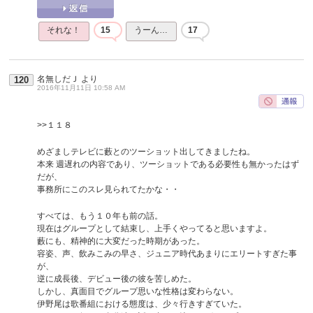
それな！
15
うーん…
17
名無しだＪ
より
120
2016年11月11日 10:58 AM
>>１１８
めざましテレビに藪とのツーショット出してきましたね。
本来 週遅れの内容であり、ツーショットである必要性も無かったはず
だが、
事務所にこのスレ見られてたかな・・
すべては、もう１０年も前の話。
現在はグループとして結束し、上手くやってると思いますよ。
藪にも、精神的に大変だった時期があった。
容姿、声、飲みこみの早さ、ジュニア時代あまりにエリートすぎた事
が、
逆に成長後、デビュー後の彼を苦しめた。
しかし、真面目でグループ思いな性格は変わらない。
伊野尾は歌番組における態度は、少々行きすぎていた。