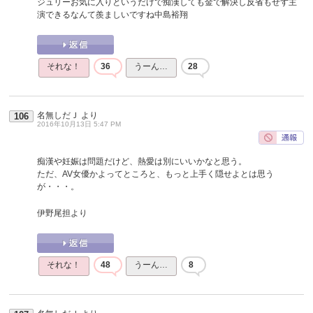
ジュリーお気に入りというだけで痴漢しても金で解決し反省もせず主
演できるなんて羨ましいですね中島裕翔
それな！
36
うーん…
28
名無しだＪ
より
106
2016年10月13日 5:47 PM
痴漢や妊娠は問題だけど、熱愛は別にいいかなと思う。
ただ、AV女優かよってところと、もっと上手く隠せよとは思う
が・・・。
伊野尾担より
それな！
48
うーん…
8