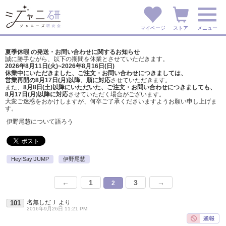
マイページ
ストア
メニュー
夏季休暇 の発送・お問い合わせに関するお知らせ
誠に勝手ながら、以下の期間を休業とさせていただきます。
2026年8月11日(火)~2026年8月16日(日)
休業中にいただきました、ご注文・お問い合わせにつきましては、
営業再開の8月17日(月)以降、順に対応
させていただきます。
また、
8月8日(土)以降にいただいた、ご注文・
お問い合わせにつきましても、
8月17日(月)以降に対応
させていただく場合がございます。
大変ご迷惑をおかけしますが、
何卒ご了承くださいますようお願い申し上げま
す。
伊野尾慧について語ろう
Hey!Say!JUMP
伊野尾慧
←
1
3
→
2
名無しだＪ
より
101
2016年9月26日 11:21 PM