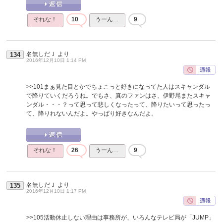
それな！
10
うーん…
9
名無しだＪ
より
134
2016年12月10日 1:14 PM
>>101
まぁ見た目とかでちょこっと好きになってた人はスキャンダル
で降りていくだろうね。でもさ、真のファンはさ、伊野尾またスキャ
ンダル・・・？って思って悲しくなったって、降りたいって思ったっ
て、降りれないんだよ。やっぱり好きなんだよ。
それな！
26
うーん…
9
名無しだＪ
より
135
2016年12月10日 1:17 PM
>>105
活動休止しない理由は事務所が、いろんなテレビ局が「JUMP」