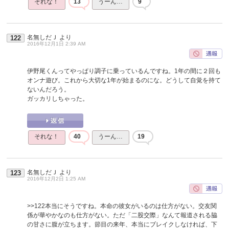
それな！
13
うーん…
9
名無しだＪ
より
122
2016年12月1日 2:39 AM
伊野尾くんってやっぱり調子に乗っているんですね。1年の間に２回も
オンナ遊び。これから大切な1年が始まるのにな。どうして自覚を持て
ないんだろう。
ガッカリしちゃった。
それな！
40
うーん…
19
名無しだＪ
より
123
2016年12月2日 1:25 AM
>>122
本当にそうですね。本命の彼女がいるのは仕方がない。交友関
係が華やかなのも仕方がない。ただ「二股交際」なんて報道される脇
の甘さに腹が立ちます。節目の来年、本当にブレイクしなければ、下