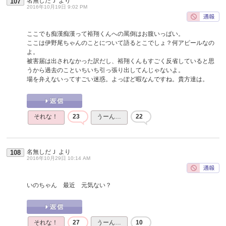
名無しだＪ
より
107
2016年10月19日 9:02 PM
ここでも痴漢痴漢って裕翔くんへの罵倒はお腹いっぱい。
ここは伊野尾ちゃんのことについて語るとこでしょ？何アピールなの
よ。
被害届は出されなかった訳だし、裕翔くんもすごく反省していると思
うから過去のこといちいち引っ張り出してんじゃないよ。
場を弁えないってすごい迷惑。よっぽど暇なんですね。貴方達は。
それな！
23
うーん…
22
名無しだＪ
より
108
2016年10月29日 10:14 AM
いのちゃん 最近 元気ない？
それな！
27
うーん…
10