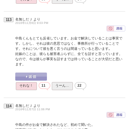
名無しだＪ
より
113
2016年11月6日 9:03 PM
中島くんもとても反省しています。お金で解決していることは事実で
す。しかし、それは彼の意思ではなく、事務所が行っていることで
す。それについて彼を悪く言うのは間違っていると思います｡
妊娠のことは、彼らも被害者ぶらずに、全てを話すと言っています。
なので、今は彼らが事実を話すまでは待っていることが大切だと思い
ます。
それな！
11
うーん…
22
名無しだＪ
より
114
2016年11月7日 11:06 PM
中島の件がお金で解決されたなど、初めて聞いた。