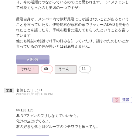
り、今の活躍につながっているのではと思われます。（イメチェンし
て可愛くなったのも要因の一つですが）
薮君自身が、メンバー内で伊野尾君にしか話せないことがあるという
ことを言っていたり、伊野尾君が薮君の家でサッカーのDVDを見せら
れたことを語ったり、手帳を薮君に選んでもらったということを言っ
ています
他にも雑誌の対談で相手の好みを知っていたり、話すのたのしいとか
言っているので仲が悪いとは到底思えません。
それな！
40
うーん…
11
名無しだＪ
より
119
2016年11月10日 4:16 PM
>>113
115
JUNPファンのフリしなくていいから。
化けの皮はげてるよ。
君の好きな落ち目グループのウチワでも振ってな。