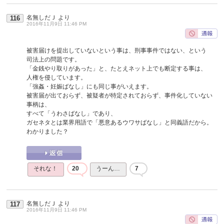
名無しだＪ
より
116
2016年11月9日 11:46 PM
被害届けを提出していないという事は、刑事事件ではない、という
司法上の問題です。
「金銭やり取りがあった」と、たとえネット上でも断定する事は、
人権を侵しています。
「強姦・妊娠ばなし」にも同じ事がいえます。
被害届が出ておらず、被疑者が特定されておらず、事件化していない
事柄は、
すべて「うわさばなし」であり、
ガセネタとは業界用語で「悪意あるウワサばなし」と同義語だから。
わかりました？
それな！
20
うーん…
7
名無しだＪ
より
117
2016年11月9日 11:46 PM