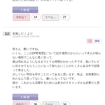
それな！
14
うーん…
27
名無しだＪ
より
112
2016年11月6日 8:56 PM
皆さん、酷いですね。
いくら、ここが[伊野尾慧]について話す場所だからといって本人が知ら
ない場所でこんなに悪く言って。
彼は売れるようになるまでとても時間がかかった子です。急にテレビ
に出させてもらうことになって知らないことがたくさんある中で頑張
って来ました。
少しぐらい羽目を外すことだってあると思います。私は、全然裏切ら
れたなんて思ってないし、嫌いになってないです。
彼が、これからも活躍するためには多少のスキャンダルも必要だと思
います。
それな！
36
うーん…
34