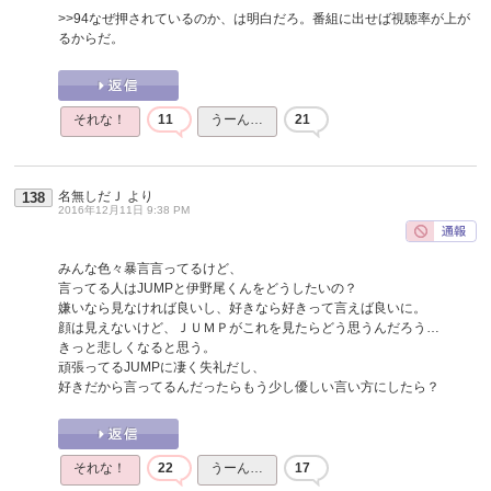
>>94
なぜ押されているのか、は明白だろ。番組に出せば視聴率が上が
るからだ。
それな！
11
うーん…
21
名無しだＪ
より
138
2016年12月11日 9:38 PM
みんな色々暴言言ってるけど、
言ってる人はJUMPと伊野尾くんをどうしたいの？
嫌いなら見なければ良いし、好きなら好きって言えば良いに。
顔は見えないけど、ＪＵＭＰがこれを見たらどう思うんだろう…
きっと悲しくなると思う。
頑張ってるJUMPに凄く失礼だし、
好きだから言ってるんだったらもう少し優しい言い方にしたら？
それな！
22
うーん…
17