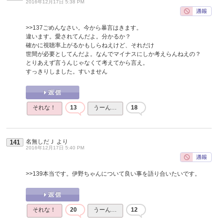
2016年12月17日 5:38 PM
>>137
ごめんなさい。今から暴言はきます。
違います。愛されてんだよ。分かるか？
確かに視聴率上がるかもしらねえけど、それだけ
世間が必要としてんだよ。なんでマイナスにしか考えらんねえの？
とりあえず言うんじゃなくて考えてから言え。
すっきりしました。すいません
それな！
13
うーん…
18
名無しだＪ
より
141
2016年12月17日 5:40 PM
>>139
本当です。伊野ちゃんについて良い事を語り合いたいです。
それな！
20
うーん…
12