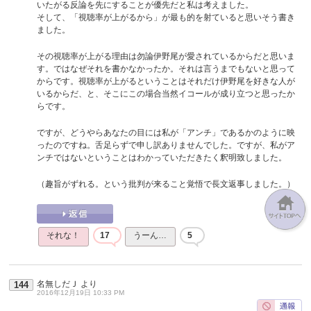
いたがる反論を先にすることが優先だと私は考えました。
そして、「視聴率が上がるから」が最も的を射ていると思いそう書き
ました。
その視聴率が上がる理由は勿論伊野尾が愛されているからだと思いま
す。ではなぜそれを書かなかったか。それは言うまでもないと思って
からです。視聴率が上がるということはそれだけ伊野尾を好きな人が
いるからだ、と、そこにこの場合当然イコールが成り立つと思ったか
らです。
ですが、どうやらあなたの目には私が「アンチ」であるかのように映
ったのですね。舌足らずで申し訳ありませんでした。ですが、私がア
ンチではないということはわかっていただきたく釈明致しました。
（趣旨がずれる。という批判が来ること覚悟で長文返事しました。）
それな！
17
うーん…
5
名無しだＪ
より
144
2016年12月19日 10:33 PM