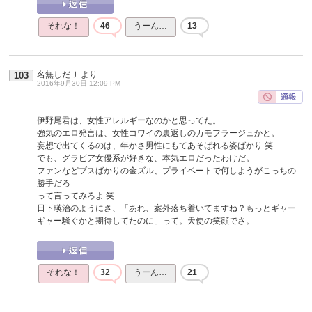
それな！
46
うーん…
13
名無しだＪ
より
103
2016年9月30日 12:09 PM
伊野尾君は、女性アレルギーなのかと思ってた。
強気のエロ発言は、女性コワイの裏返しのカモフラージュかと。
妄想で出てくるのは、年かさ男性にもてあそばれる姿ばかり 笑
でも、グラビア女優系が好きな、本気エロだったわけだ。
ファンなどブスばかりの金ズル、プライベートで何しようがこっちの
勝手だろ
って言ってみろよ 笑
日下瑛治のようにさ、「あれ、案外落ち着いてますね？もっとギャー
ギャー騒ぐかと期待してたのに」って。天使の笑顔でさ。
それな！
32
うーん…
21