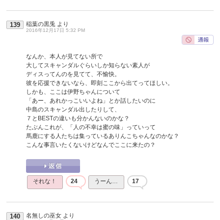
稲葉の黒兎
より
139
2016年12月17日 5:32 PM
なんか、本人が見てない所で
大してスキャンダルぐらいしか知らない素人が
ディスってんのを見てて、不愉快。
彼を応援できないなら、即刻ここから出てってほしい。
しかも、ここは伊野ちゃんについて
「あー、あれかっこいいよね」とか話したいのに
中島のスキャンダル出したりして、
７とBESTの違いも分かんないのかな？
たぶんこれが、「人の不幸は蜜の味」っていって
馬鹿にする人たちは集っているありんこちゃんなのかな？
こんな事言いたくないけどなんでここに来たの？
それな！
24
うーん…
17
名無しの巫女
より
140