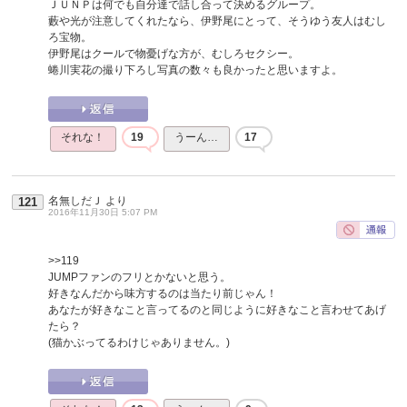
ＪＵＮＰは何でも自分達で話し合って決めるグループ。
藪や光が注意してくれたなら、伊野尾にとって、そうゆう友人はむし
ろ宝物。
伊野尾はクールで物憂げな方が、むしろセクシー。
蜷川実花の撮り下ろし写真の数々も良かったと思いますよ。
それな！
19
うーん…
17
名無しだＪ
より
121
2016年11月30日 5:07 PM
>>119
JUMPファンのフリとかないと思う。
好きなんだから味方するのは当たり前じゃん！
あなたが好きなこと言ってるのと同じように好きなこと言わせてあげ
たら？
(猫かぶってるわけじゃありません。)