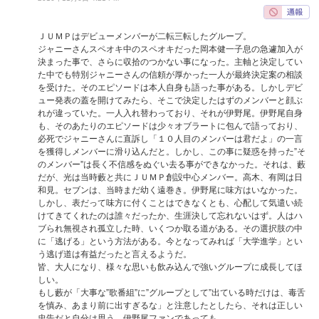
ＪＵＭＰはデビューメンバーが二転三転したグループ。
ジャニーさんスペオキ中のスペオキだった岡本健一子息の急遽加入が
決まった事で、さらに収拾のつかない事になった。主軸と決定してい
た中でも特別ジャニーさんの信頼が厚かった一人が最終決定案の相談
を受けた。そのエピソードは本人自身も語った事がある。しかしデビ
ュー発表の蓋を開けてみたら、そこで決定したはずのメンバーと顔ぶ
れが違っていた。一人入れ替わっており、それが伊野尾。伊野尾自身
も、そのあたりのエピソードは少々オブラートに包んで語っており、
必死でジャニーさんに直訴し「１０人目のメンバーは君だよ」の一言
を獲得しメンバーに滑り込んだと。しかし、この事に疑惑を持った”そ
のメンバー”は長く不信感をぬぐい去る事ができなかった。それは、藪
だが、光は当時藪と共にＪＵＭＰ創設中心メンバー。高木、有岡は日
和見。セブンは、当時まだ幼く遠巻き。伊野尾に味方はいなかった。
しかし、表だって味方に付くことはできなくとも、心配して気遣い続
けてきてくれたのは誰々だったか、生涯決して忘れないはず。人はハ
ブられ無視され孤立した時、いくつか取る道がある。その選択肢の中
に「逃げる」という方法がある。今となってみれば「大学進学」とい
う逃げ道は有益だったと言えるようだ。
皆、大人になり、様々な思いも飲み込んで強いグループに成長してほ
しい。
もし藪が「大事な”歌番組”に”グループとして”出ている時だけは、毒舌
を慎み、あまり前に出すぎるな」と注意したとしたら、それは正しい
忠告だと自分は思う。伊野尾ファンであっても。