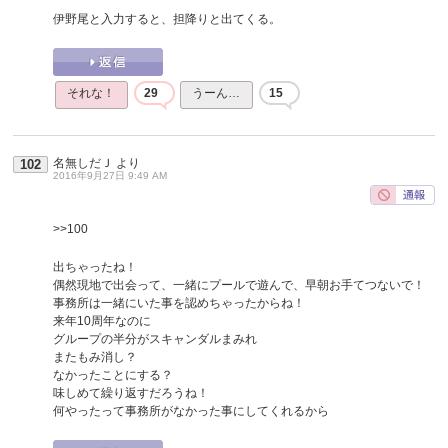
伊野尾と入力すると、担降りと出てくる。
それな！
29
うーん…
15
名無しだＪ
より
102
2016年9月27日 9:49 AM
>>100
出ちゃったね！
偶然現地で出会って、一緒にプールで遊んで、早朝お手てつないで！
事務所は一緒にいた事を認めちゃったからね！
来年10周年なのに
グループの半分がスキャンダルまみれ
またもみ消し？
なかったことにする？
味しめて繰り返すだろうね！
何やったって事務所がなかった事にしてくれるから