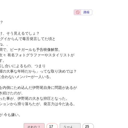
？
け、そう見えるでしょ？
イグイからんで毒舌発言してた頃と
ね、、
調で、ピーチガールも予告映像解禁。
次々 有名フォトグラファーやスタイリストが
す。
話し合いによるもの、つまり
躍の大事な年時だから」ってな取り決めでは？
に合わないメンバーが一人いる。
を内側にため込んだ伊野尾自身に問題があるが
き続けたのが、
った事が、伊野尾の大きな抑圧となった。
ションから滑り落ちたが、発言力は今だある。
。
が 今も嫌い。
17
25
それな！
うーん…