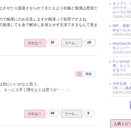
キンプリ、
のウラで…
止させたり脱退させられてきた人より妊娠と痴漢は悪質だ
ループに不
2025年12月
ので痴漢にのみ言及しますが痴漢って犯罪ですよね
で痴漢しても金で解決し反省もせず主演できるなんて羨ま
IMP.、最
好セールス
2025年12月
36
28
それな！
うーん…
Hey!Sa
元メンバー
2025年12月
Aぇ! gr
男』タイト
するワケ
2025年12月
少年忍者、
は別にいいかなと思う。
1年 ── 
と、もっと上手く隠せよとは思うが・・・。
2025年12月
48
8
それな！
うーん…
人気トピ