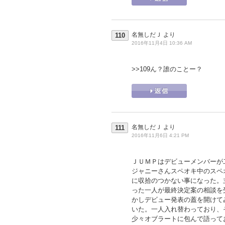
名無しだＪ
より
110
2016年11月4日 10:36 AM
>>109
ん？誰のことー？
名無しだＪ
より
111
2016年11月6日 4:21 PM
ＪＵＭＰはデビューメンバーが
ジャニーさんスペオキ中のスペ
に収拾のつかない事になった。
った一人が最終決定案の相談を
かしデビュー発表の蓋を開けて
いた。一人入れ替わっており、
少々オブラートに包んで語って