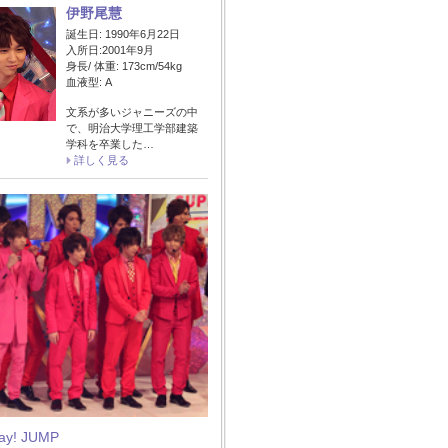
伊野尾慧
誕生日: 1990年6月22日
入所日:2001年9月
身長/ 体重: 173cm/54kg
血液型: A
文系が多いジャニーズの中
で、明治大学理工学部建築
学科を卒業した…
詳しく見る
Say! JUMP