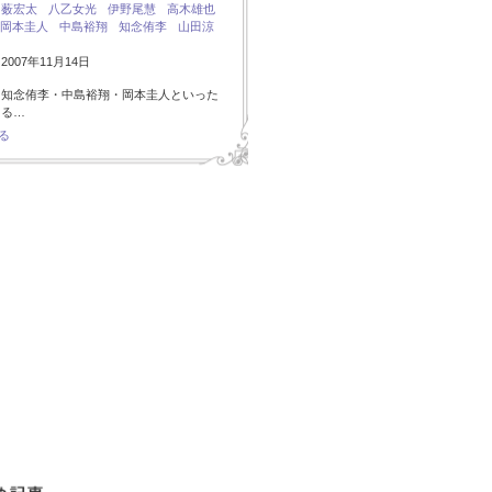
：
薮宏太
八乙女光
伊野尾慧
高木雄也
岡本圭人
中島裕翔
知念侑李
山田涼
007年11月14日
・知念侑李・中島裕翔・岡本圭人といった
ある…
る