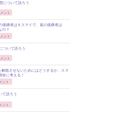
慧について語ろう
メント
Pの後継者はキスマイで、嵐の後継者は
Pなの？
メント
について語ろう
メント
Pを解散させないためにはどうするか、スマ
懸命に考える！
メント
いて語ろう
メント