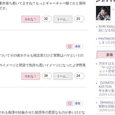
案外落ち着いてますね？もっとギャーギャー騒ぐかと期待
でさ。
32
21
それな！
うーん…
KinKi K
顔になる写
Hey!Sa
しまったの
新着
ゃついてその後ホテルも残念君だけど実際はハゲというの
渋谷すばる
のイメージと間逆で気持ち悪いイメージになったよ伊野尾
「やっぱり
ョット登場
2026年3月2
39
24
それな！
うーん…
【START
KAT-TU
年を振り返
2026年1月1
【timel
騒動を回顧
2025年12月
でそれも痴漢や妊娠させた疑惑等の悪質なものが多いけどな