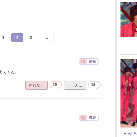
1
3
→
2
出てくる。
29
15
それな！
うーん…
Hey! 