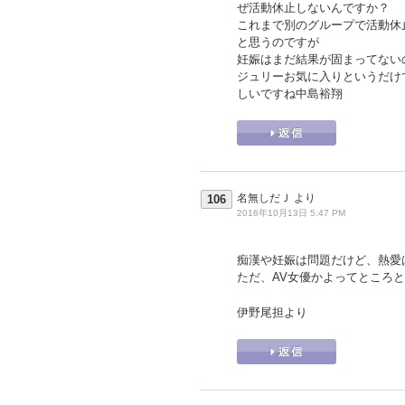
ぜ活動休止しないんですか？
これまで別のグループで活動休
と思うのですが
妊娠はまだ結果が固まってない
ジュリーお気に入りというだけ
しいですね中島裕翔
名無しだＪ
より
106
2016年10月13日 5:47 PM
痴漢や妊娠は問題だけど、熱愛
ただ、AV女優かよってところ
伊野尾担より