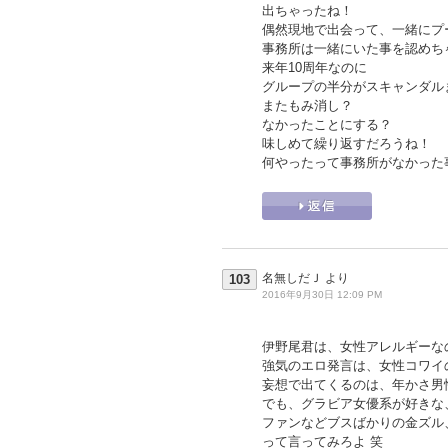
出ちゃったね！
偶然現地で出会って、一緒にプ
事務所は一緒にいた事を認めち
来年10周年なのに
グループの半分がスキャンダル
またもみ消し？
なかったことにする？
味しめて繰り返すだろうね！
何やったって事務所がなかった
名無しだＪ
より
103
2016年9月30日 12:09 PM
伊野尾君は、女性アレルギーな
強気のエロ発言は、女性コワイ
妄想で出てくるのは、年かさ男
でも、グラビア女優系が好きな
ファンなどブスばかりの金ズル
って言ってみろよ 笑