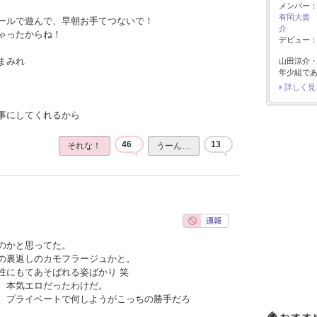
メンバー
有岡大貴
ールで遊んで、早朝お手てつないで！
介
ゃったからね！
デビュー：2
まみれ
山田涼介
年少組で
詳しく見
事にしてくれるから
46
13
それな！
うーん…
のかと思ってた。
の裏返しのカモフラージュかと。
性にもてあそばれる姿ばかり 笑
、本気エロだったわけだ。
、プライベートで何しようがこっちの勝手だろ