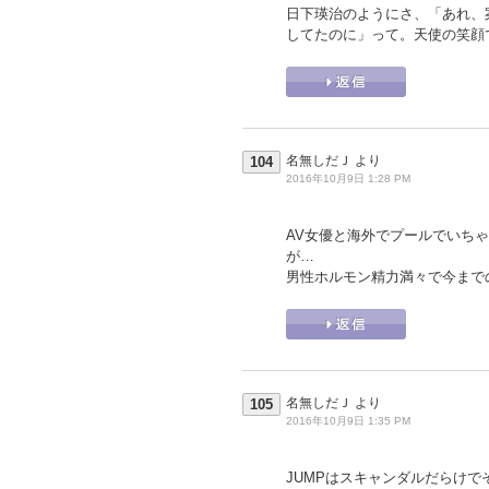
日下瑛治のようにさ、「あれ、
してたのに」って。天使の笑顔
名無しだＪ
より
104
2016年10月9日 1:28 PM
AV女優と海外でプールでいち
が…
男性ホルモン精力満々で今まで
名無しだＪ
より
105
2016年10月9日 1:35 PM
JUMPはスキャンダルだらけ