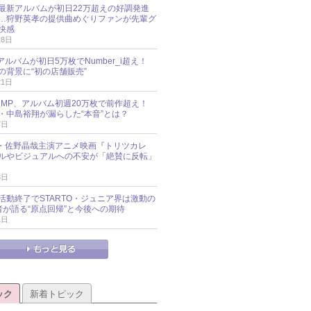
最新アルバムが初日22万超えの好調発進
…狩野英孝の提供曲めぐりファンが先輩グ
快感
28日
新アルバムが初日5万枚でNumber_i超え！
の背景に“初の店舗販売”
21日
y!JUMP、アルバム初週20万枚で前作超え！
・中島裕翔が漏らした“本音”とは？
7日
oup・佐野晶哉主演アニメ映画『トリツカレ
ルやビジュアルへの不安が「絶賛に反転」
3日
活動終了でSTARTO・ジュニア界は激動の
識者が語る“原点回帰”と今後への期待
1日
ック
新着トピック