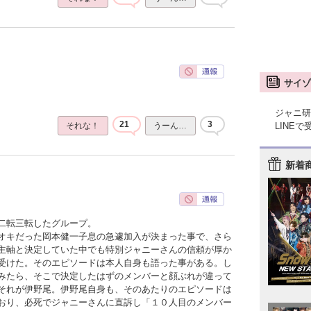
サイゾ
ジャニ研
21
3
LINE
それな！
うーん…
新着
二転三転したグループ。
オキだった岡本健一子息の急遽加入が決まった事で、さら
主軸と決定していた中でも特別ジャニーさんの信頼が厚か
受けた。そのエピソードは本人自身も語った事がある。し
みたら、そこで決定したはずのメンバーと顔ぶれが違って
それが伊野尾。伊野尾自身も、そのあたりのエピソードは
おり、必死でジャニーさんに直訴し「１０人目のメンバー