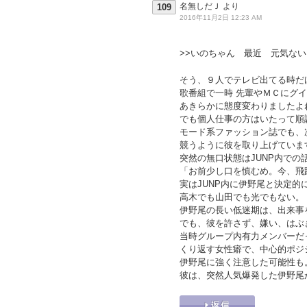
名無しだＪ
より
109
2016年11月2日 12:23 AM
>>いのちゃん 最近 元気ない
そう、９人でテレビ出てる時だ
歌番組で一時 先輩やＭＣにグ
あきらかに態度変わりましたよ
でも個人仕事の方はいたって順
モード系ファッション誌でも、
競うように彼を取り上げていま
突然の無口状態はJUNP内での
「お前少し口を慎むめ。今、飛
実はJUNP内に伊野尾と決定的
高木でも山田でも光でもない。
伊野尾の長い低迷期は、出来事
でも、彼を許さず、嫌い、はぶ
当時グループ内有力メンバーだ
くり返す女性癖で、中心的ポジ
伊野尾に強く注意した可能性も
彼は、突然人気爆発した伊野尾