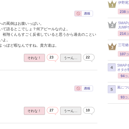
伊野尾
238
コ
SMA
への罵倒はお腹いっぱい。
JUM
いて語るとこでしょ？何アピールなのよ。
214
コ
、裕翔くんもすごく反省していると思うから過去のことい
いよ。
三宅健
よっぽど暇なんですね。貴方達は。
107
コ
23
22
それな！
うーん…
SMA
オタが
94
コ
嵐につ
93
コ
27
10
それな！
うーん…