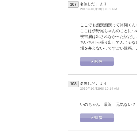
名無しだＪ
より
107
2016年10月19日 9:02 PM
ここでも痴漢痴漢って裕翔くん
ここは伊野尾ちゃんのことにつ
被害届は出されなかった訳だし
ちいち引っ張り出してんじゃな
場を弁えないってすごい迷惑。
名無しだＪ
より
108
2016年10月29日 10:14 AM
いのちゃん 最近 元気ない？