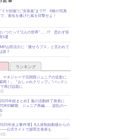
“ドヤ顔嵐”に“女装嵐”まで!? 6枚の写真
で、進化を遂げた嵐を目撃せよ！
idsはいつだって“2人の世界”……!? 思わず笑
真5選
y!JUMP山田涼介に「痩せろブス」と言われて
は誰？
ランキング
、マネジャーで元関西ジュニアの近影に
菊岡！」『おしゃれクリップ』“バックシ
”で再び話題に
2日
O 2025年総まとめ】嵐の活動終了発表に
N、TOKIO解散、ジュニア再編……波乱の一
る
日
esz 2025年炎上事件簿】8人体制始動後からの
――公式サイトで謝罪文発表も
31日