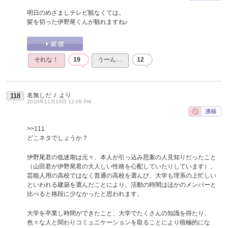
明日のめざましテレビ観なくては。
髪を切った伊野尾くんが観れますね♪
それな！
19
うーん…
12
名無しだＪ
より
118
2016年11月10日 12:09 PM
>>111
どこネタでしょうか？
伊野尾君の低迷期は元々、本人が引っ込み思案の人見知りだったこと
（山田君が伊野尾君の大人しい性格を心配していたりしています）、
芸能人用の高校ではなく普通の高校を選んび、大学も理系の上忙しい
といわれる建築を選んだことにより、活動の時間はほかのメンバーと
比べると格段に少なかったと思われます。
大学を卒業し時間ができたこと、大学でたくさんの知識を得たり、
色々な人と関わりコミュニケーションを取ることにより積極的にな