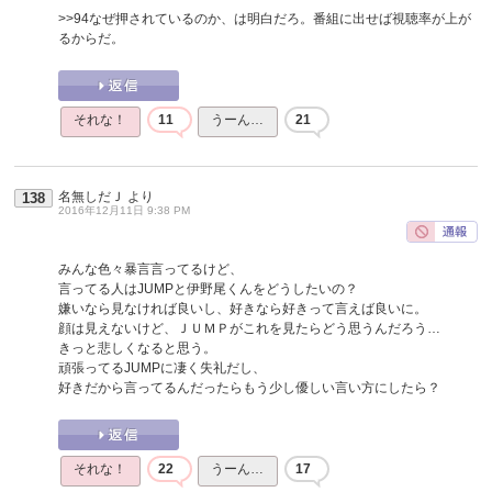
>>94
なぜ押されているのか、は明白だろ。番組に出せば視聴率が上が
るからだ。
それな！
11
うーん…
21
名無しだＪ
より
138
2016年12月11日 9:38 PM
みんな色々暴言言ってるけど、
言ってる人はJUMPと伊野尾くんをどうしたいの？
嫌いなら見なければ良いし、好きなら好きって言えば良いに。
顔は見えないけど、ＪＵＭＰがこれを見たらどう思うんだろう…
きっと悲しくなると思う。
頑張ってるJUMPに凄く失礼だし、
好きだから言ってるんだったらもう少し優しい言い方にしたら？
それな！
22
うーん…
17