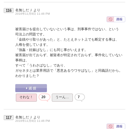
名無しだＪ
より
116
2016年11月9日 11:46 PM
被害届けを提出していないという事は、刑事事件ではない、という
司法上の問題です。
「金銭やり取りがあった」と、たとえネット上でも断定する事は、
人権を侵しています。
「強姦・妊娠ばなし」にも同じ事がいえます。
被害届が出ておらず、被疑者が特定されておらず、事件化していない
事柄は、
すべて「うわさばなし」であり、
ガセネタとは業界用語で「悪意あるウワサばなし」と同義語だから。
わかりました？
それな！
20
うーん…
7
名無しだＪ
より
117
2016年11月9日 11:46 PM