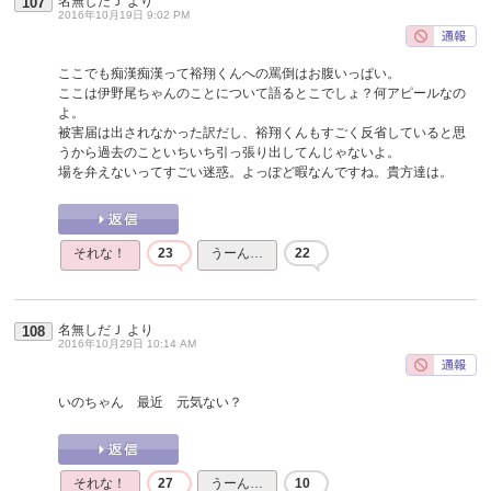
名無しだＪ
より
107
2016年10月19日 9:02 PM
ここでも痴漢痴漢って裕翔くんへの罵倒はお腹いっぱい。
ここは伊野尾ちゃんのことについて語るとこでしょ？何アピールなの
よ。
被害届は出されなかった訳だし、裕翔くんもすごく反省していると思
うから過去のこといちいち引っ張り出してんじゃないよ。
場を弁えないってすごい迷惑。よっぽど暇なんですね。貴方達は。
それな！
23
うーん…
22
名無しだＪ
より
108
2016年10月29日 10:14 AM
いのちゃん 最近 元気ない？
それな！
27
うーん…
10