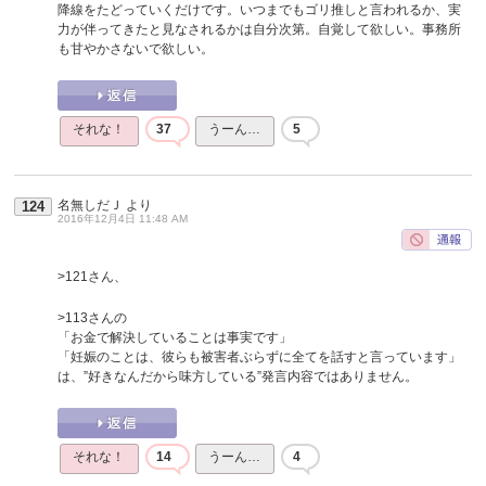
降線をたどっていくだけです。いつまでもゴリ推しと言われるか、実
力が伴ってきたと見なされるかは自分次第。自覚して欲しい。事務所
も甘やかさないで欲しい。
それな！
37
うーん…
5
名無しだＪ
より
124
2016年12月4日 11:48 AM
>121さん、
>113さんの
「お金で解決していることは事実です」
「妊娠のことは、彼らも被害者ぶらずに全てを話すと言っています」
は、”好きなんだから味方している”発言内容ではありません。
それな！
14
うーん…
4