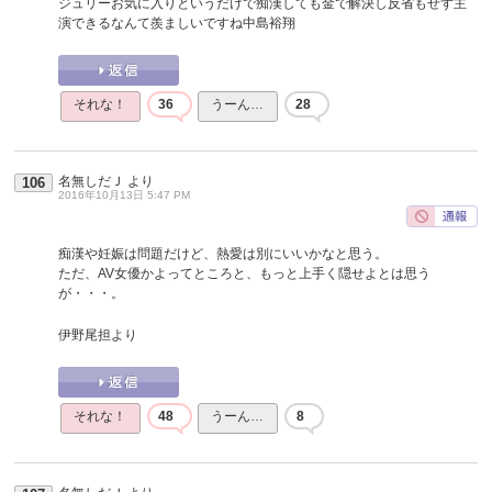
ジュリーお気に入りというだけで痴漢しても金で解決し反省もせず主
演できるなんて羨ましいですね中島裕翔
それな！
36
うーん…
28
名無しだＪ
より
106
2016年10月13日 5:47 PM
痴漢や妊娠は問題だけど、熱愛は別にいいかなと思う。
ただ、AV女優かよってところと、もっと上手く隠せよとは思う
が・・・。
伊野尾担より
それな！
48
うーん…
8