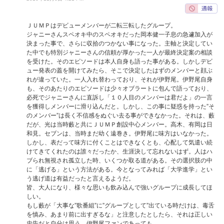
ＪＵＭＰはデビューメンバーが二転三転したグループ。
ジャニーさんスペオキ中のスペオキだった岡本健一子息の急遽加入が
決まった事で、さらに収拾のつかない事になった。主軸と決定してい
た中でも特別ジャニーさんの信頼が厚かった一人が最終決定案の相談
を受けた。そのエピソードは本人自身も語った事がある。しかしデビ
ュー発表の蓋を開けてみたら、そこで決定したはずのメンバーと顔ぶ
れが違っていた。一人入れ替わっており、それが伊野尾。伊野尾自身
も、そのあたりのエピソードは少々オブラートに包んで語っており、
必死でジャニーさんに直訴し「１０人目のメンバーは君だよ」の一言
を獲得しメンバーに滑り込んだと。しかし、この事に疑惑を持った”そ
のメンバー”は長く不信感をぬぐい去る事ができなかった。それは、藪
だが、光は当時藪と共にＪＵＭＰ創設中心メンバー。高木、有岡は日
和見。セブンは、当時まだ幼く遠巻き。伊野尾に味方はいなかった。
しかし、表だって味方に付くことはできなくとも、心配して気遣い続
けてきてくれたのは誰々だったか、生涯決して忘れないはず。人はハ
ブられ無視され孤立した時、いくつか取る道がある。その選択肢の中
に「逃げる」という方法がある。今となってみれば「大学進学」とい
う逃げ道は有益だったと言えるようだ。
皆、大人になり、様々な思いも飲み込んで強いグループに成長してほ
しい。
もし藪が「大事な”歌番組”に”グループとして”出ている時だけは、毒舌
を慎み、あまり前に出すぎるな」と注意したとしたら、それは正しい
忠告だと自分は思う。伊野尾ファンであっても。