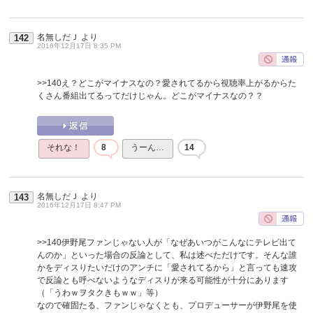
名無しだＪ
より
142
2016年12月17日 8:35 PM
>>140
え？どこがマイナスなの？愛されてるから視聴率上がるからた
くさん番組出てるってだけじゃん。どこがマイナスなの？？
それな！
8
うーん…
14
名無しだＪ
より
143
2016年12月17日 8:47 PM
>>140
伊野尾ファンじゃない人が「なぜあいつがこんなにテレビ出て
んのか」といった場合の反論として、私は述べただけです。そんな誰
かをディスりたいだけのアンチに「愛されてるから」と言っても速攻
で反論とも呼べないようなディスりが来る可能性が十分にあります
（「うわｗヲタクきもｗｗ」等）
なので確固たる、ファンじゃなくとも、プロデューサーが伊野尾を使