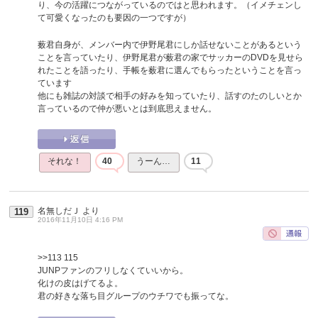
り、今の活躍につながっているのではと思われます。（イメチェンし
て可愛くなったのも要因の一つですが）
薮君自身が、メンバー内で伊野尾君にしか話せないことがあるという
ことを言っていたり、伊野尾君が薮君の家でサッカーのDVDを見せら
れたことを語ったり、手帳を薮君に選んでもらったということを言っ
ています
他にも雑誌の対談で相手の好みを知っていたり、話すのたのしいとか
言っているので仲が悪いとは到底思えません。
それな！
40
うーん…
11
名無しだＪ
より
119
2016年11月10日 4:16 PM
>>113
115
JUNPファンのフリしなくていいから。
化けの皮はげてるよ。
君の好きな落ち目グループのウチワでも振ってな。