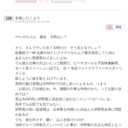
名無しだＪ
より
109
2016年11月2日 12:23 AM
>>いのちゃん 最近 元気ない？
そう、９人でテレビ出てる時だけ、そう見えるでしょ？
歌番組で一時 先輩やＭＣにグイグイからんで毒舌発言してた頃と
あきらかに態度変わりましたよね、、
でも個人仕事の方はいたって順調で、ピーチガールも予告映像解禁。
モード系ファッション誌でも、次々 有名フォトグラファーやスタイリ
ストが
競うように彼を取り上げています。
突然の無口状態はJUNP内での話し合いによるもの、つまり
「お前少し口を慎むめ。今、飛躍の大事な年時だから」ってな取り決
めでは？
実はJUNP内に伊野尾と決定的に合わないメンバーが一人いる。
高木でも山田でも光でもない。
伊野尾の長い低迷期は、出来事を内側にため込んだ伊野尾自身に問題
があるが
でも、彼を許さず、嫌い、はぶき続けたのが、
当時グループ内有力メンバーだった事が、伊野尾の大きな抑圧となっ