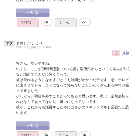
それな！
14
うーん…
27
名無しだＪ
より
112
2016年11月6日 8:56 PM
皆さん、酷いですね。
いくら、ここが[伊野尾慧]について話す場所だからといって本人が知ら
ない場所でこんなに悪く言って。
彼は売れるようになるまでとても時間がかかった子です。急にテレビ
に出させてもらうことになって知らないことがたくさんある中で頑張
って来ました。
少しぐらい羽目を外すことだってあると思います。私は、全然裏切ら
れたなんて思ってないし、嫌いになってないです。
彼が、これからも活躍するためには多少のスキャンダルも必要だと思
います。
それな！
36
うーん…
34