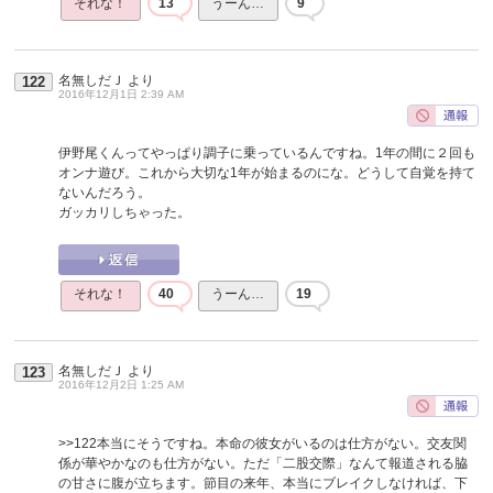
それな！
13
うーん…
9
名無しだＪ
より
122
2016年12月1日 2:39 AM
伊野尾くんってやっぱり調子に乗っているんですね。1年の間に２回も
オンナ遊び。これから大切な1年が始まるのにな。どうして自覚を持て
ないんだろう。
ガッカリしちゃった。
それな！
40
うーん…
19
名無しだＪ
より
123
2016年12月2日 1:25 AM
>>122
本当にそうですね。本命の彼女がいるのは仕方がない。交友関
係が華やかなのも仕方がない。ただ「二股交際」なんて報道される脇
の甘さに腹が立ちます。節目の来年、本当にブレイクしなければ、下