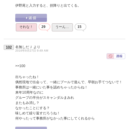
伊野尾と入力すると、担降りと出てくる。
それな！
29
うーん…
15
名無しだＪ
より
102
2016年9月27日 9:49 AM
>>100
出ちゃったね！
偶然現地で出会って、一緒にプールで遊んで、早朝お手てつないで！
事務所は一緒にいた事を認めちゃったからね！
来年10周年なのに
グループの半分がスキャンダルまみれ
またもみ消し？
なかったことにする？
味しめて繰り返すだろうね！
何やったって事務所がなかった事にしてくれるから