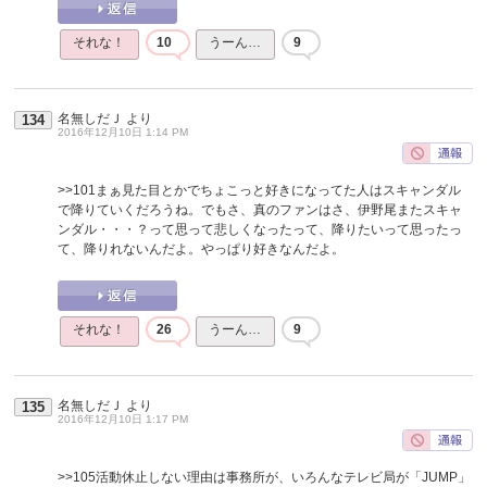
それな！
10
うーん…
9
名無しだＪ
より
134
2016年12月10日 1:14 PM
>>101
まぁ見た目とかでちょこっと好きになってた人はスキャンダル
で降りていくだろうね。でもさ、真のファンはさ、伊野尾またスキャ
ンダル・・・？って思って悲しくなったって、降りたいって思ったっ
て、降りれないんだよ。やっぱり好きなんだよ。
それな！
26
うーん…
9
名無しだＪ
より
135
2016年12月10日 1:17 PM
>>105
活動休止しない理由は事務所が、いろんなテレビ局が「JUMP」