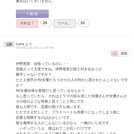
暴言はいてすいません。
それな！
25
うーん…
33
Luna
より
126
2016年12月10日 12:39 PM
伊野尾君、頑張っているのに・・
芸能人って大変ですね。伊野尾君が誰と付き合おうが
勝手じゃないですか？
たとえ相手がAV女優だろうがその人の何かに惹かれたんじゃないです
か？
AV女優自体を変態だと思っていませんか？
もし思っていたら、それはドラマの役を演じた俳優さんや女優さんが
その役のような性格と思うことと同じです。
彼も人間です。恋愛の受け方も違います。
ただでさえ忙しくて、プライベートも赤裸々になってしまう彼に
恋愛も制限するのはおかしいです。
彼を侮辱する人がこんなにいるのなら、一種のいじめです。
ハゲっていう人、彼はおでこが広いだけです。
それをコンプレックスに彼も思っているんじゃないでしょうか。