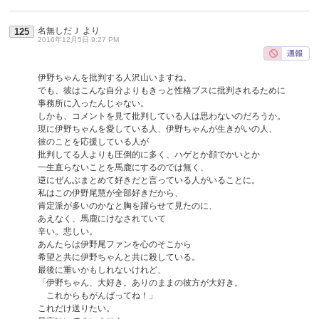
名無しだＪ
より
125
2016年12月5日 9:27 PM
伊野ちゃんを批判する人沢山いますね。
でも、彼はこんな自分よりもきっと性格ブスに批判されるために
事務所に入ったんじゃない。
しかも、コメントを見て批判している人は思わないのだろうか。
現に伊野ちゃんを愛している人、伊野ちゃんが生きがいの人、
彼のことを応援している人が
批判してる人よりも圧倒的に多く、ハゲとか顔でかいとか
一生直らないことを馬鹿にするのでは無く、
逆にぜんぶまとめて好きだと言っている人がいることに。
私はこの伊野尾慧が全部好きだから、
肯定派が多いのかなと胸を躍らせて見たのに、
あえなく、馬鹿にけなされていて
辛い。悲しい。
あんたらは伊野尾ファンを心のそこから
希望と共に伊野ちゃんと共に殺している。
最後に重いかもしれないけれど、
「伊野ちゃん、大好き。ありのままの彼方が大好き。
これからもがんばってね！」
これだけ送りたい。