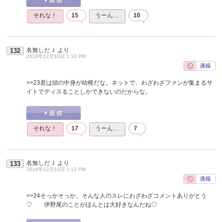
それな！
15
うーん…
10
名無しだＪ
より
132
2016年12月10日 1:10 PM
>>23
君は頭の中身が幼稚だな。ネットで、わざわざファンが集まるサ
イトでディスることしかできないのだからな。
それな！
17
うーん…
7
名無しだＪ
より
133
2016年12月10日 1:12 PM
>>24
そっかそっか。そんな人のスレにわざわざコメントありがとう
♡ 伊野尾のことがほんとは大好きなんだね♡