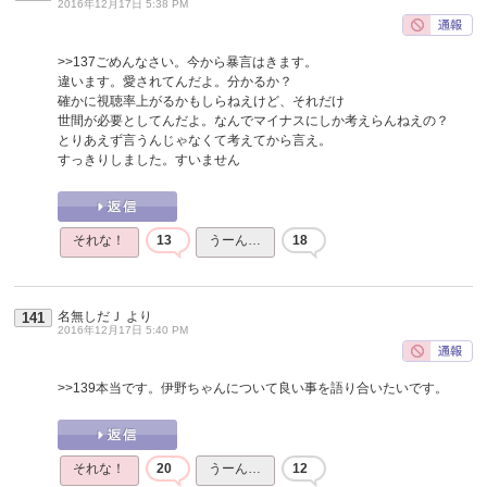
2016年12月17日 5:38 PM
>>137
ごめんなさい。今から暴言はきます。
違います。愛されてんだよ。分かるか？
確かに視聴率上がるかもしらねえけど、それだけ
世間が必要としてんだよ。なんでマイナスにしか考えらんねえの？
とりあえず言うんじゃなくて考えてから言え。
すっきりしました。すいません
それな！
13
うーん…
18
名無しだＪ
より
141
2016年12月17日 5:40 PM
>>139
本当です。伊野ちゃんについて良い事を語り合いたいです。
それな！
20
うーん…
12