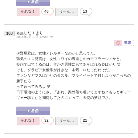
それな！
46
うーん…
13
名無しだＪ
より
103
2016年9月30日 12:09 PM
伊野尾君は、女性アレルギーなのかと思ってた。
強気のエロ発言は、女性コワイの裏返しのカモフラージュかと。
妄想で出てくるのは、年かさ男性にもてあそばれる姿ばかり 笑
でも、グラビア女優系が好きな、本気エロだったわけだ。
ファンなどブスばかりの金ズル、プライベートで何しようがこっちの
勝手だろ
って言ってみろよ 笑
日下瑛治のようにさ、「あれ、案外落ち着いてますね？もっとギャー
ギャー騒ぐかと期待してたのに」って。天使の笑顔でさ。
それな！
32
うーん…
21