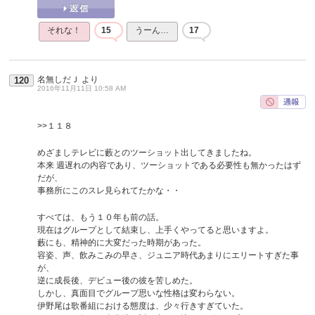
それな！
15
うーん…
17
名無しだＪ
より
120
2016年11月11日 10:58 AM
>>１１８
めざましテレビに藪とのツーショット出してきましたね。
本来 週遅れの内容であり、ツーショットである必要性も無かったはず
だが、
事務所にこのスレ見られてたかな・・
すべては、もう１０年も前の話。
現在はグループとして結束し、上手くやってると思いますよ。
藪にも、精神的に大変だった時期があった。
容姿、声、飲みこみの早さ、ジュニア時代あまりにエリートすぎた事
が、
逆に成長後、デビュー後の彼を苦しめた。
しかし、真面目でグループ思いな性格は変わらない。
伊野尾は歌番組における態度は、少々行きすぎていた。