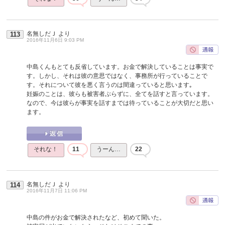
名無しだＪ
より
113
2016年11月6日 9:03 PM
中島くんもとても反省しています。お金で解決していることは事実で
す。しかし、それは彼の意思ではなく、事務所が行っていることで
す。それについて彼を悪く言うのは間違っていると思います｡
妊娠のことは、彼らも被害者ぶらずに、全てを話すと言っています。
なので、今は彼らが事実を話すまでは待っていることが大切だと思い
ます。
それな！
11
うーん…
22
名無しだＪ
より
114
2016年11月7日 11:06 PM
中島の件がお金で解決されたなど、初めて聞いた。