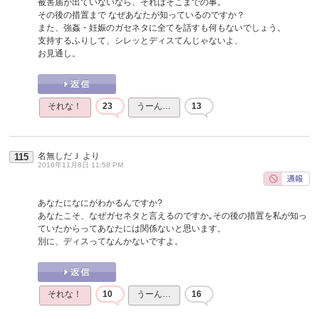
被害届が出ていないなら、それはそこまでの事。
その後の措置まで なぜあなたが知っているのですか？
また、強姦・妊娠のガセネタに全てを話すも何もないでしょう。
支持するふりして、シレッとディスてんじゃないよ、
お見通し。
それな！
23
うーん…
13
名無しだＪ
より
115
2016年11月8日 11:58 PM
あなたになにがわかるんですか?
あなたこそ、なぜガセネタと言えるのですか｡その後の措置を私が知っ
ていたからってあなたには関係ないと思います。
別に、ディスってなんかないですよ。
それな！
10
うーん…
16