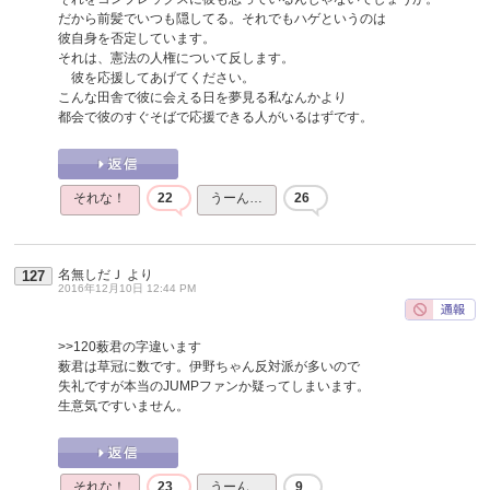
だから前髪でいつも隠してる。それでもハゲというのは
彼自身を否定しています。
それは、憲法の人権について反します。
彼を応援してあげてください。
こんな田舎で彼に会える日を夢見る私なんかより
都会で彼のすぐそばで応援できる人がいるはずです。
それな！
22
うーん…
26
名無しだＪ
より
127
2016年12月10日 12:44 PM
>>120
薮君の字違います
薮君は草冠に数です。伊野ちゃん反対派が多いので
失礼ですが本当のJUMPファンか疑ってしまいます。
生意気ですいません。
それな！
23
うーん…
9