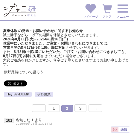
マイページ
ストア
メニュー
夏季休暇 の発送・お問い合わせに関するお知らせ
誠に勝手ながら、以下の期間を休業とさせていただきます。
2026年8月11日(火)~2026年8月16日(日)
休業中にいただきました、ご注文・お問い合わせにつきましては、
営業再開の8月17日(月)以降、順に対応
させていただきます。
また、
8月8日(土)以降にいただいた、ご注文・
お問い合わせにつきましても、
8月17日(月)以降に対応
させていただく場合がございます。
大変ご迷惑をおかけしますが、
何卒ご了承くださいますようお願い申し上げま
す。
伊野尾慧について語ろう
Hey!Say!JUMP
伊野尾慧
←
1
3
→
2
名無しだＪ
より
101
2016年9月26日 11:21 PM