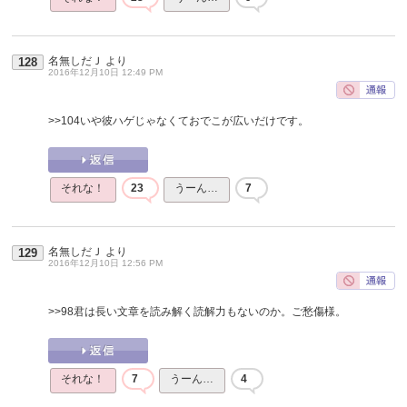
名無しだＪ
より
128
2016年12月10日 12:49 PM
>>104
いや彼ハゲじゃなくておでこが広いだけです。
それな！
23
うーん…
7
名無しだＪ
より
129
2016年12月10日 12:56 PM
>>98
君は長い文章を読み解く読解力もないのか。ご愁傷様。
それな！
7
うーん…
4