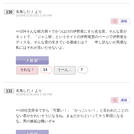
名無しだＪ
より
130
2016年12月10日 1:05 PM
>>104
そんな精力満々でかつはげの伊野尾にすら劣る君。そんな君が
ネットで、「ジャニ研」というサイトの伊野尾慧のページで伊野尾を
ディスる。そんな君の生きている価値とは？ 申し訳ないが馬鹿な
私にはそれが見いだせないよ。
それな！
14
うーん…
7
名無しだＪ
より
131
2016年12月10日 1:08 PM
>>16
社交辞令ですら「可愛い！」「かっこいい！」と言われたことの
ない君がかわいそうになるね。まぁだからといってそう卑屈になる
な。男の嫉妬は醜いぞｗ