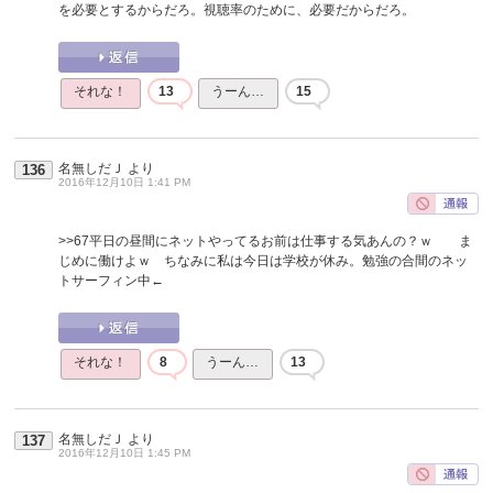
を必要とするからだろ。視聴率のために、必要だからだろ。
それな！
13
うーん…
15
名無しだＪ
より
136
2016年12月10日 1:41 PM
>>67
平日の昼間にネットやってるお前は仕事する気あんの？ｗ ま
じめに働けよｗ ちなみに私は今日は学校が休み。勉強の合間のネッ
トサーフィン中←
それな！
8
うーん…
13
名無しだＪ
より
137
2016年12月10日 1:45 PM