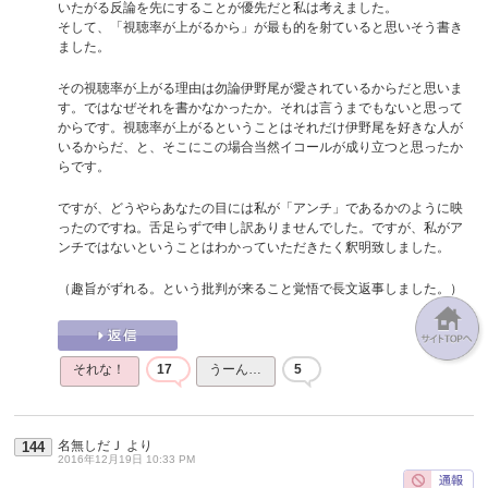
いたがる反論を先にすることが優先だと私は考えました。
そして、「視聴率が上がるから」が最も的を射ていると思いそう書き
ました。
その視聴率が上がる理由は勿論伊野尾が愛されているからだと思いま
す。ではなぜそれを書かなかったか。それは言うまでもないと思って
からです。視聴率が上がるということはそれだけ伊野尾を好きな人が
いるからだ、と、そこにこの場合当然イコールが成り立つと思ったか
らです。
ですが、どうやらあなたの目には私が「アンチ」であるかのように映
ったのですね。舌足らずで申し訳ありませんでした。ですが、私がア
ンチではないということはわかっていただきたく釈明致しました。
（趣旨がずれる。という批判が来ること覚悟で長文返事しました。）
それな！
17
うーん…
5
名無しだＪ
より
144
2016年12月19日 10:33 PM