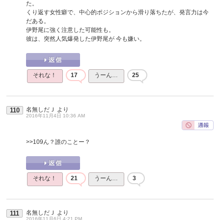
た。
くり返す女性癖で、中心的ポジションから滑り落ちたが、発言力は今
だある。
伊野尾に強く注意した可能性も。
彼は、突然人気爆発した伊野尾が 今も嫌い。
それな！
17
うーん…
25
名無しだＪ
より
110
2016年11月4日 10:36 AM
>>109
ん？誰のことー？
それな！
21
うーん…
3
名無しだＪ
より
111
2016年11月6日 4:21 PM