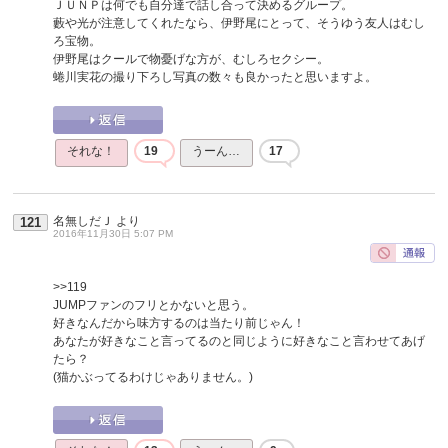
ＪＵＮＰは何でも自分達で話し合って決めるグループ。
藪や光が注意してくれたなら、伊野尾にとって、そうゆう友人はむし
ろ宝物。
伊野尾はクールで物憂げな方が、むしろセクシー。
蜷川実花の撮り下ろし写真の数々も良かったと思いますよ。
それな！
19
うーん…
17
名無しだＪ
より
121
2016年11月30日 5:07 PM
>>119
JUMPファンのフリとかないと思う。
好きなんだから味方するのは当たり前じゃん！
あなたが好きなこと言ってるのと同じように好きなこと言わせてあげ
たら？
(猫かぶってるわけじゃありません。)