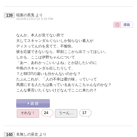
稲葉の黒兎
より
139
2016年12月17日 5:32 PM
なんか、本人が見てない所で
大してスキャンダルぐらいしか知らない素人が
ディスってんのを見てて、不愉快。
彼を応援できないなら、即刻ここから出てってほしい。
しかも、ここは伊野ちゃんについて
「あー、あれかっこいいよね」とか話したいのに
中島のスキャンダル出したりして、
７とBESTの違いも分かんないのかな？
たぶんこれが、「人の不幸は蜜の味」っていって
馬鹿にする人たちは集っているありんこちゃんなのかな？
こんな事言いたくないけどなんでここに来たの？
それな！
24
うーん…
17
名無しの巫女
より
140