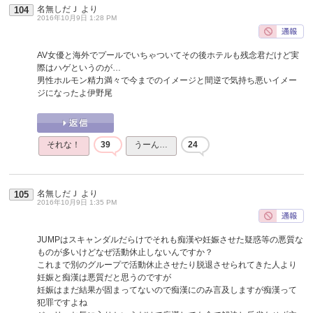
名無しだＪ
より
104
2016年10月9日 1:28 PM
AV女優と海外でプールでいちゃついてその後ホテルも残念君だけど実
際はハゲというのが…
男性ホルモン精力満々で今までのイメージと間逆で気持ち悪いイメー
ジになったよ伊野尾
それな！
39
うーん…
24
名無しだＪ
より
105
2016年10月9日 1:35 PM
JUMPはスキャンダルだらけでそれも痴漢や妊娠させた疑惑等の悪質な
ものが多いけどなぜ活動休止しないんですか？
これまで別のグループで活動休止させたり脱退させられてきた人より
妊娠と痴漢は悪質だと思うのですが
妊娠はまだ結果が固まってないので痴漢にのみ言及しますが痴漢って
犯罪ですよね