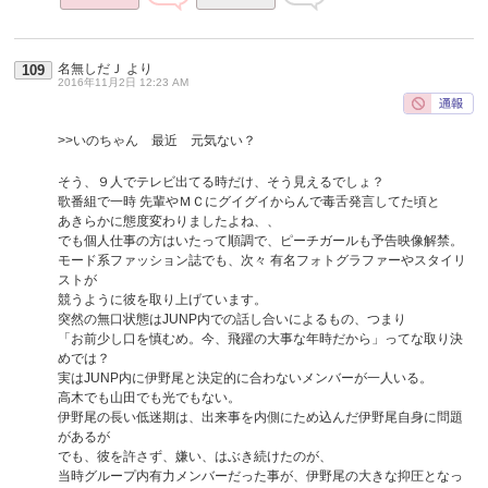
名無しだＪ
より
109
2016年11月2日 12:23 AM
>>いのちゃん 最近 元気ない？
そう、９人でテレビ出てる時だけ、そう見えるでしょ？
歌番組で一時 先輩やＭＣにグイグイからんで毒舌発言してた頃と
あきらかに態度変わりましたよね、、
でも個人仕事の方はいたって順調で、ピーチガールも予告映像解禁。
モード系ファッション誌でも、次々 有名フォトグラファーやスタイリ
ストが
競うように彼を取り上げています。
突然の無口状態はJUNP内での話し合いによるもの、つまり
「お前少し口を慎むめ。今、飛躍の大事な年時だから」ってな取り決
めでは？
実はJUNP内に伊野尾と決定的に合わないメンバーが一人いる。
高木でも山田でも光でもない。
伊野尾の長い低迷期は、出来事を内側にため込んだ伊野尾自身に問題
があるが
でも、彼を許さず、嫌い、はぶき続けたのが、
当時グループ内有力メンバーだった事が、伊野尾の大きな抑圧となっ