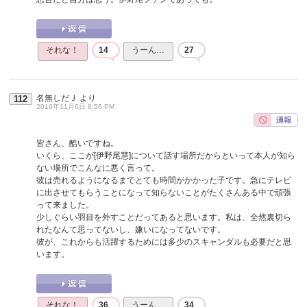
それな！
14
うーん…
27
名無しだＪ
より
112
2016年11月6日 8:56 PM
皆さん、酷いですね。
いくら、ここが[伊野尾慧]について話す場所だからといって本人が知ら
ない場所でこんなに悪く言って。
彼は売れるようになるまでとても時間がかかった子です。急にテレビ
に出させてもらうことになって知らないことがたくさんある中で頑張
って来ました。
少しぐらい羽目を外すことだってあると思います。私は、全然裏切ら
れたなんて思ってないし、嫌いになってないです。
彼が、これからも活躍するためには多少のスキャンダルも必要だと思
います。
それな！
36
うーん…
34