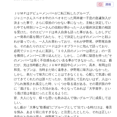
ＪＵＭＰはデビューメンバーが二転三転したグループ。
ジャニーさんスペオキ中のスペオキだった岡本健一子息の急遽加入が
決まった事で、さらに収拾のつかない事になった。主軸と決定してい
た中でも特別ジャニーさんの信頼が厚かった一人が最終決定案の相談
を受けた。そのエピソードは本人自身も語った事がある。しかしデビ
ュー発表の蓋を開けてみたら、そこで決定したはずのメンバーと顔ぶ
れが違っていた。一人入れ替わっており、それが伊野尾。伊野尾自身
も、そのあたりのエピソードは少々オブラートに包んで語っており、
必死でジャニーさんに直訴し「１０人目のメンバーは君だよ」の一言
を獲得しメンバーに滑り込んだと。しかし、この事に疑惑を持った”そ
のメンバー”は長く不信感をぬぐい去る事ができなかった。それは、藪
だが、光は当時藪と共にＪＵＭＰ創設中心メンバー。高木、有岡は日
和見。セブンは、当時まだ幼く遠巻き。伊野尾に味方はいなかった。
しかし、表だって味方に付くことはできなくとも、心配して気遣い続
けてきてくれたのは誰々だったか、生涯決して忘れないはず。人はハ
ブられ無視され孤立した時、いくつか取る道がある。その選択肢の中
に「逃げる」という方法がある。今となってみれば「大学進学」とい
う逃げ道は有益だったと言えるようだ。
皆、大人になり、様々な思いも飲み込んで強いグループに成長してほ
しい。
もし藪が「大事な”歌番組”に”グループとして”出ている時だけは、毒舌
を慎み、あまり前に出すぎるな」と注意したとしたら、それは正しい
忠告だと自分は思う。伊野尾ファンであっても。