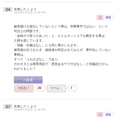
名無しだＪ
より
116
2016年11月9日 11:46 PM
被害届けを提出していないという事は、刑事事件ではない、という
司法上の問題です。
「金銭やり取りがあった」と、たとえネット上でも断定する事は、
人権を侵しています。
「強姦・妊娠ばなし」にも同じ事がいえます。
被害届が出ておらず、被疑者が特定されておらず、事件化していない
事柄は、
すべて「うわさばなし」であり、
ガセネタとは業界用語で「悪意あるウワサばなし」と同義語だから。
わかりました？
それな！
20
うーん…
7
名無しだＪ
より
117
2016年11月9日 11:46 PM