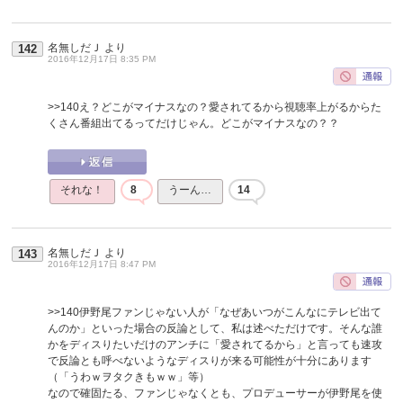
名無しだＪ
より
142
2016年12月17日 8:35 PM
>>140
え？どこがマイナスなの？愛されてるから視聴率上がるからた
くさん番組出てるってだけじゃん。どこがマイナスなの？？
それな！
8
うーん…
14
名無しだＪ
より
143
2016年12月17日 8:47 PM
>>140
伊野尾ファンじゃない人が「なぜあいつがこんなにテレビ出て
んのか」といった場合の反論として、私は述べただけです。そんな誰
かをディスりたいだけのアンチに「愛されてるから」と言っても速攻
で反論とも呼べないようなディスりが来る可能性が十分にあります
（「うわｗヲタクきもｗｗ」等）
なので確固たる、ファンじゃなくとも、プロデューサーが伊野尾を使