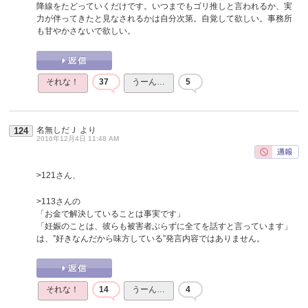
降線をたどっていくだけです。いつまでもゴリ推しと言われるか、実
力が伴ってきたと見なされるかは自分次第。自覚して欲しい。事務所
も甘やかさないで欲しい。
それな！
37
うーん…
5
名無しだＪ
より
124
2016年12月4日 11:48 AM
>121さん、
>113さんの
「お金で解決していることは事実です」
「妊娠のことは、彼らも被害者ぶらずに全てを話すと言っています」
は、”好きなんだから味方している”発言内容ではありません。
それな！
14
うーん…
4