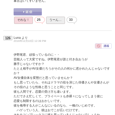
暴言はいてすいません。
それな！
25
うーん…
33
Luna
より
126
2016年12月10日 12:39 PM
伊野尾君、頑張っているのに・・
芸能人って大変ですね。伊野尾君が誰と付き合おうが
勝手じゃないですか？
たとえ相手がAV女優だろうがその人の何かに惹かれたんじゃないです
か？
AV女優自体を変態だと思っていませんか？
もし思っていたら、それはドラマの役を演じた俳優さんや女優さんが
その役のような性格と思うことと同じです。
彼も人間です。恋愛の受け方も違います。
ただでさえ忙しくて、プライベートも赤裸々になってしまう彼に
恋愛も制限するのはおかしいです。
彼を侮辱する人がこんなにいるのなら、一種のいじめです。
ハゲっていう人、彼はおでこが広いだけです。
それをコンプレックスに彼も思っているんじゃないでしょうか。