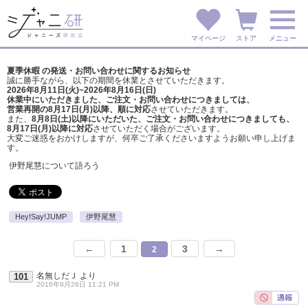
マイページ
ストア
メニュー
夏季休暇 の発送・お問い合わせに関するお知らせ
誠に勝手ながら、以下の期間を休業とさせていただきます。
2026年8月11日(火)~2026年8月16日(日)
休業中にいただきました、ご注文・お問い合わせにつきましては、
営業再開の8月17日(月)以降、順に対応
させていただきます。
また、
8月8日(土)以降にいただいた、ご注文・
お問い合わせにつきましても、
8月17日(月)以降に対応
させていただく場合がございます。
大変ご迷惑をおかけしますが、
何卒ご了承くださいますようお願い申し上げま
す。
伊野尾慧について語ろう
Hey!Say!JUMP
伊野尾慧
←
1
3
→
2
名無しだＪ
より
101
2016年9月26日 11:21 PM