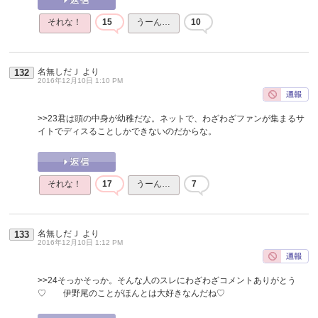
それな！
15
うーん…
10
名無しだＪ
より
132
2016年12月10日 1:10 PM
>>23
君は頭の中身が幼稚だな。ネットで、わざわざファンが集まるサ
イトでディスることしかできないのだからな。
それな！
17
うーん…
7
名無しだＪ
より
133
2016年12月10日 1:12 PM
>>24
そっかそっか。そんな人のスレにわざわざコメントありがとう
♡ 伊野尾のことがほんとは大好きなんだね♡