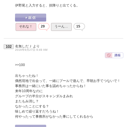
伊野尾と入力すると、担降りと出てくる。
それな！
29
うーん…
15
名無しだＪ
より
102
2016年9月27日 9:49 AM
>>100
出ちゃったね！
偶然現地で出会って、一緒にプールで遊んで、早朝お手てつないで！
事務所は一緒にいた事を認めちゃったからね！
来年10周年なのに
グループの半分がスキャンダルまみれ
またもみ消し？
なかったことにする？
味しめて繰り返すだろうね！
何やったって事務所がなかった事にしてくれるから