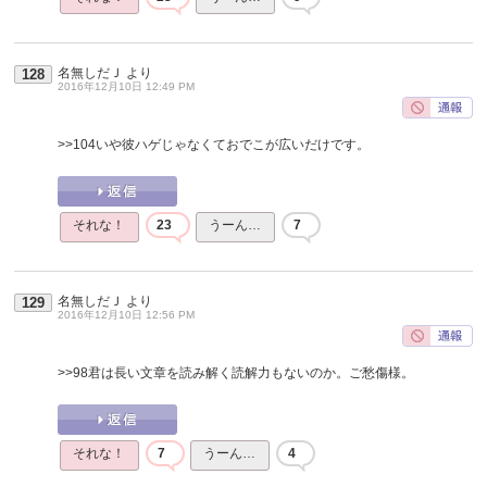
名無しだＪ
より
128
2016年12月10日 12:49 PM
>>104
いや彼ハゲじゃなくておでこが広いだけです。
それな！
23
うーん…
7
名無しだＪ
より
129
2016年12月10日 12:56 PM
>>98
君は長い文章を読み解く読解力もないのか。ご愁傷様。
それな！
7
うーん…
4