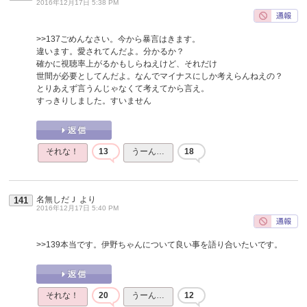
2016年12月17日 5:38 PM
>>137
ごめんなさい。今から暴言はきます。
違います。愛されてんだよ。分かるか？
確かに視聴率上がるかもしらねえけど、それだけ
世間が必要としてんだよ。なんでマイナスにしか考えらんねえの？
とりあえず言うんじゃなくて考えてから言え。
すっきりしました。すいません
それな！
13
うーん…
18
名無しだＪ
より
141
2016年12月17日 5:40 PM
>>139
本当です。伊野ちゃんについて良い事を語り合いたいです。
それな！
20
うーん…
12