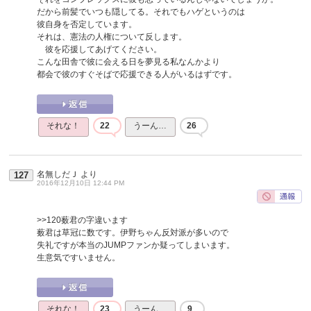
だから前髪でいつも隠してる。それでもハゲというのは
彼自身を否定しています。
それは、憲法の人権について反します。
彼を応援してあげてください。
こんな田舎で彼に会える日を夢見る私なんかより
都会で彼のすぐそばで応援できる人がいるはずです。
それな！
22
うーん…
26
名無しだＪ
より
127
2016年12月10日 12:44 PM
>>120
薮君の字違います
薮君は草冠に数です。伊野ちゃん反対派が多いので
失礼ですが本当のJUMPファンか疑ってしまいます。
生意気ですいません。
それな！
23
うーん…
9