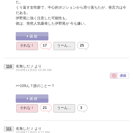
た。
くり返す女性癖で、中心的ポジションから滑り落ちたが、発言力は今
だある。
伊野尾に強く注意した可能性も。
彼は、突然人気爆発した伊野尾が 今も嫌い。
それな！
17
うーん…
25
名無しだＪ
より
110
2016年11月4日 10:36 AM
>>109
ん？誰のことー？
それな！
21
うーん…
3
名無しだＪ
より
111
2016年11月6日 4:21 PM