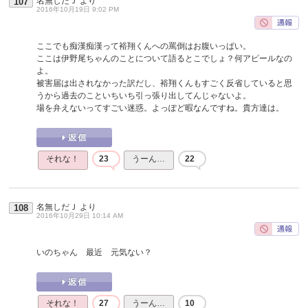
名無しだＪ
より
107
2016年10月19日 9:02 PM
ここでも痴漢痴漢って裕翔くんへの罵倒はお腹いっぱい。
ここは伊野尾ちゃんのことについて語るとこでしょ？何アピールなの
よ。
被害届は出されなかった訳だし、裕翔くんもすごく反省していると思
うから過去のこといちいち引っ張り出してんじゃないよ。
場を弁えないってすごい迷惑。よっぽど暇なんですね。貴方達は。
それな！
23
うーん…
22
名無しだＪ
より
108
2016年10月29日 10:14 AM
いのちゃん 最近 元気ない？
それな！
27
うーん…
10