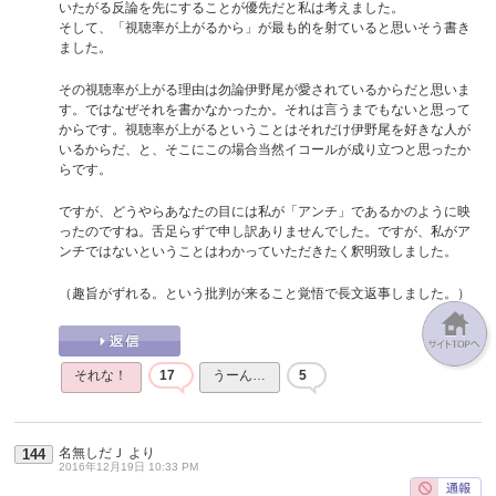
いたがる反論を先にすることが優先だと私は考えました。
そして、「視聴率が上がるから」が最も的を射ていると思いそう書き
ました。
その視聴率が上がる理由は勿論伊野尾が愛されているからだと思いま
す。ではなぜそれを書かなかったか。それは言うまでもないと思って
からです。視聴率が上がるということはそれだけ伊野尾を好きな人が
いるからだ、と、そこにこの場合当然イコールが成り立つと思ったか
らです。
ですが、どうやらあなたの目には私が「アンチ」であるかのように映
ったのですね。舌足らずで申し訳ありませんでした。ですが、私がア
ンチではないということはわかっていただきたく釈明致しました。
（趣旨がずれる。という批判が来ること覚悟で長文返事しました。）
それな！
17
うーん…
5
名無しだＪ
より
144
2016年12月19日 10:33 PM