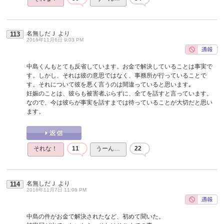
名無しだＪ
より
113
2016年11月6日 9:03 PM
中島くんもとても反省しています。お金で解決していることは事実で
す。しかし、それは彼の意思ではなく、事務所が行っていることで
す。それについて彼を悪く言うのは間違っていると思います｡
妊娠のことは、彼らも被害者ぶらずに、全てを話すと言っています。
なので、今は彼らが事実を話すまでは待っていることが大切だと思い
ます。
それな！
11
うーん…
22
名無しだＪ
より
114
2016年11月7日 11:06 PM
中島の件がお金で解決されたなど、初めて聞いた。