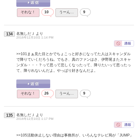
それな！
10
うーん…
9
名無しだＪ
より
134
2016年12月10日 1:14 PM
>>101
まぁ見た目とかでちょこっと好きになってた人はスキャンダル
で降りていくだろうね。でもさ、真のファンはさ、伊野尾またスキャ
ンダル・・・？って思って悲しくなったって、降りたいって思ったっ
て、降りれないんだよ。やっぱり好きなんだよ。
それな！
26
うーん…
9
名無しだＪ
より
135
2016年12月10日 1:17 PM
>>105
活動休止しない理由は事務所が、いろんなテレビ局が「JUMP」