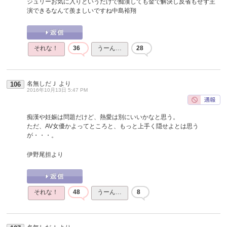
ジュリーお気に入りというだけで痴漢しても金で解決し反省もせず主
演できるなんて羨ましいですね中島裕翔
それな！
36
うーん…
28
名無しだＪ
より
106
2016年10月13日 5:47 PM
痴漢や妊娠は問題だけど、熱愛は別にいいかなと思う。
ただ、AV女優かよってところと、もっと上手く隠せよとは思う
が・・・。
伊野尾担より
それな！
48
うーん…
8