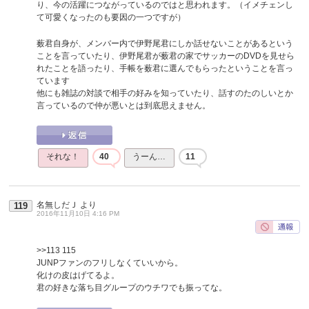
り、今の活躍につながっているのではと思われます。（イメチェンし
て可愛くなったのも要因の一つですが）
薮君自身が、メンバー内で伊野尾君にしか話せないことがあるという
ことを言っていたり、伊野尾君が薮君の家でサッカーのDVDを見せら
れたことを語ったり、手帳を薮君に選んでもらったということを言っ
ています
他にも雑誌の対談で相手の好みを知っていたり、話すのたのしいとか
言っているので仲が悪いとは到底思えません。
それな！
40
うーん…
11
名無しだＪ
より
119
2016年11月10日 4:16 PM
>>113
115
JUNPファンのフリしなくていいから。
化けの皮はげてるよ。
君の好きな落ち目グループのウチワでも振ってな。