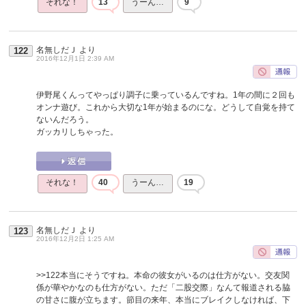
それな！
13
うーん…
9
名無しだＪ
より
122
2016年12月1日 2:39 AM
伊野尾くんってやっぱり調子に乗っているんですね。1年の間に２回も
オンナ遊び。これから大切な1年が始まるのにな。どうして自覚を持て
ないんだろう。
ガッカリしちゃった。
それな！
40
うーん…
19
名無しだＪ
より
123
2016年12月2日 1:25 AM
>>122
本当にそうですね。本命の彼女がいるのは仕方がない。交友関
係が華やかなのも仕方がない。ただ「二股交際」なんて報道される脇
の甘さに腹が立ちます。節目の来年、本当にブレイクしなければ、下