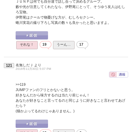
ＪＵＮＰは何でも自分達で話し合って決めるグループ。
藪や光が注意してくれたなら、伊野尾にとって、そうゆう友人はむし
ろ宝物。
伊野尾はクールで物憂げな方が、むしろセクシー。
蜷川実花の撮り下ろし写真の数々も良かったと思いますよ。
それな！
19
うーん…
17
名無しだＪ
より
121
2016年11月30日 5:07 PM
>>119
JUMPファンのフリとかないと思う。
好きなんだから味方するのは当たり前じゃん！
あなたが好きなこと言ってるのと同じように好きなこと言わせてあげ
たら？
(猫かぶってるわけじゃありません。)