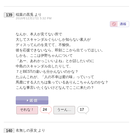
稲葉の黒兎
より
139
2016年12月17日 5:32 PM
なんか、本人が見てない所で
大してスキャンダルぐらいしか知らない素人が
ディスってんのを見てて、不愉快。
彼を応援できないなら、即刻ここから出てってほしい。
しかも、ここは伊野ちゃんについて
「あー、あれかっこいいよね」とか話したいのに
中島のスキャンダル出したりして、
７とBESTの違いも分かんないのかな？
たぶんこれが、「人の不幸は蜜の味」っていって
馬鹿にする人たちは集っているありんこちゃんなのかな？
こんな事言いたくないけどなんでここに来たの？
それな！
24
うーん…
17
名無しの巫女
より
140