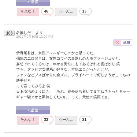
それな！
46
うーん…
13
名無しだＪ
より
103
2016年9月30日 12:09 PM
伊野尾君は、女性アレルギーなのかと思ってた。
強気のエロ発言は、女性コワイの裏返しのカモフラージュかと。
妄想で出てくるのは、年かさ男性にもてあそばれる姿ばかり 笑
でも、グラビア女優系が好きな、本気エロだったわけだ。
ファンなどブスばかりの金ズル、プライベートで何しようがこっちの
勝手だろ
って言ってみろよ 笑
日下瑛治のようにさ、「あれ、案外落ち着いてますね？もっとギャー
ギャー騒ぐかと期待してたのに」って。天使の笑顔でさ。
それな！
32
うーん…
21