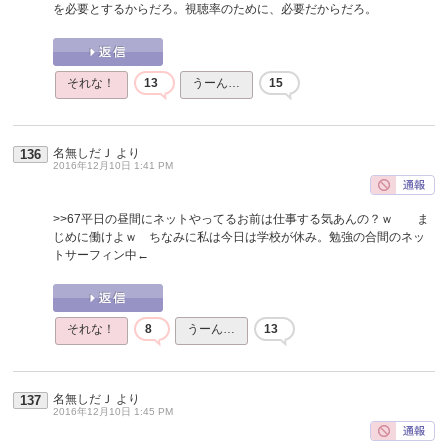
を必要とするからだろ。視聴率のために、必要だからだろ。
それな！
13
うーん…
15
名無しだＪ
より
136
2016年12月10日 1:41 PM
>>67
平日の昼間にネットやってるお前は仕事する気あんの？ｗ ま
じめに働けよｗ ちなみに私は今日は学校が休み。勉強の合間のネッ
トサーフィン中←
それな！
8
うーん…
13
名無しだＪ
より
137
2016年12月10日 1:45 PM