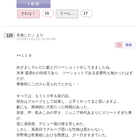
それな！
15
うーん…
17
名無しだＪ
より
120
2016年11月11日 10:58 AM
>>１１８
めざましテレビに藪とのツーショット出してきましたね。
本来 週遅れの内容であり、ツーショットである必要性も無かったはず
だが、
事務所にこのスレ見られてたかな・・
すべては、もう１０年も前の話。
現在はグループとして結束し、上手くやってると思いますよ。
藪にも、精神的に大変だった時期があった。
容姿、声、飲みこみの早さ、ジュニア時代あまりにエリートすぎた事
が、
逆に成長後、デビュー後の彼を苦しめた。
しかし、真面目でグループ思いな性格は変わらない。
伊野尾は歌番組における態度は、少々行きすぎていた。