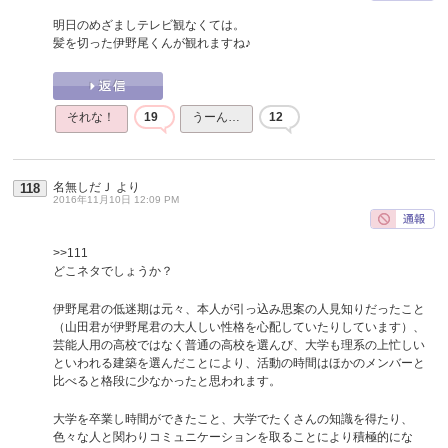
明日のめざましテレビ観なくては。
髪を切った伊野尾くんが観れますね♪
それな！
19
うーん…
12
名無しだＪ
より
118
2016年11月10日 12:09 PM
>>111
どこネタでしょうか？
伊野尾君の低迷期は元々、本人が引っ込み思案の人見知りだったこと
（山田君が伊野尾君の大人しい性格を心配していたりしています）、
芸能人用の高校ではなく普通の高校を選んび、大学も理系の上忙しい
といわれる建築を選んだことにより、活動の時間はほかのメンバーと
比べると格段に少なかったと思われます。
大学を卒業し時間ができたこと、大学でたくさんの知識を得たり、
色々な人と関わりコミュニケーションを取ることにより積極的にな