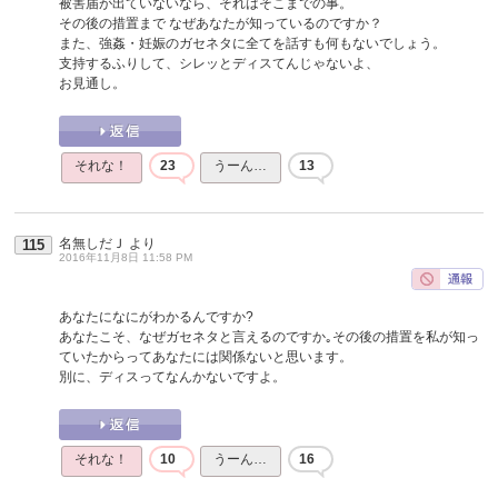
被害届が出ていないなら、それはそこまでの事。
その後の措置まで なぜあなたが知っているのですか？
また、強姦・妊娠のガセネタに全てを話すも何もないでしょう。
支持するふりして、シレッとディスてんじゃないよ、
お見通し。
それな！
23
うーん…
13
名無しだＪ
より
115
2016年11月8日 11:58 PM
あなたになにがわかるんですか?
あなたこそ、なぜガセネタと言えるのですか｡その後の措置を私が知っ
ていたからってあなたには関係ないと思います。
別に、ディスってなんかないですよ。
それな！
10
うーん…
16