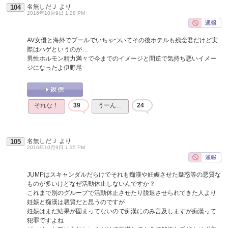
名無しだＪ
より
104
2016年10月9日 1:28 PM
AV女優と海外でプールでいちゃついてその後ホテルも残念君だけど実
際はハゲというのが…
男性ホルモン精力満々で今までのイメージと間逆で気持ち悪いイメー
ジになったよ伊野尾
それな！
39
うーん…
24
名無しだＪ
より
105
2016年10月9日 1:35 PM
JUMPはスキャンダルだらけでそれも痴漢や妊娠させた疑惑等の悪質な
ものが多いけどなぜ活動休止しないんですか？
これまで別のグループで活動休止させたり脱退させられてきた人より
妊娠と痴漢は悪質だと思うのですが
妊娠はまだ結果が固まってないので痴漢にのみ言及しますが痴漢って
犯罪ですよね