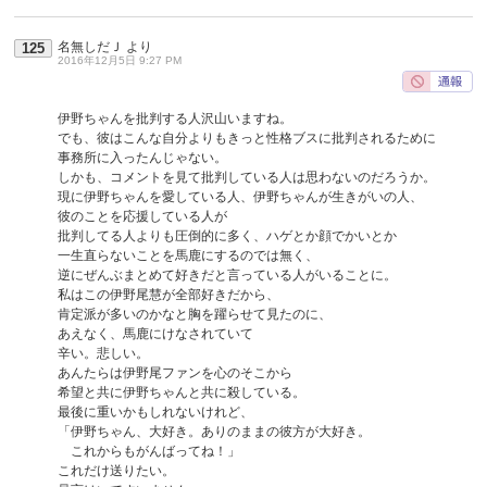
名無しだＪ
より
125
2016年12月5日 9:27 PM
伊野ちゃんを批判する人沢山いますね。
でも、彼はこんな自分よりもきっと性格ブスに批判されるために
事務所に入ったんじゃない。
しかも、コメントを見て批判している人は思わないのだろうか。
現に伊野ちゃんを愛している人、伊野ちゃんが生きがいの人、
彼のことを応援している人が
批判してる人よりも圧倒的に多く、ハゲとか顔でかいとか
一生直らないことを馬鹿にするのでは無く、
逆にぜんぶまとめて好きだと言っている人がいることに。
私はこの伊野尾慧が全部好きだから、
肯定派が多いのかなと胸を躍らせて見たのに、
あえなく、馬鹿にけなされていて
辛い。悲しい。
あんたらは伊野尾ファンを心のそこから
希望と共に伊野ちゃんと共に殺している。
最後に重いかもしれないけれど、
「伊野ちゃん、大好き。ありのままの彼方が大好き。
これからもがんばってね！」
これだけ送りたい。