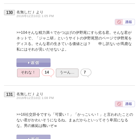
名無しだＪ
より
130
2016年12月10日 1:05 PM
>>104
そんな精力満々でかつはげの伊野尾にすら劣る君。そんな君が
ネットで、「ジャニ研」というサイトの伊野尾慧のページで伊野尾を
ディスる。そんな君の生きている価値とは？ 申し訳ないが馬鹿な
私にはそれが見いだせないよ。
それな！
14
うーん…
7
名無しだＪ
より
131
2016年12月10日 1:08 PM
>>16
社交辞令ですら「可愛い！」「かっこいい！」と言われたことの
ない君がかわいそうになるね。まぁだからといってそう卑屈になる
な。男の嫉妬は醜いぞｗ