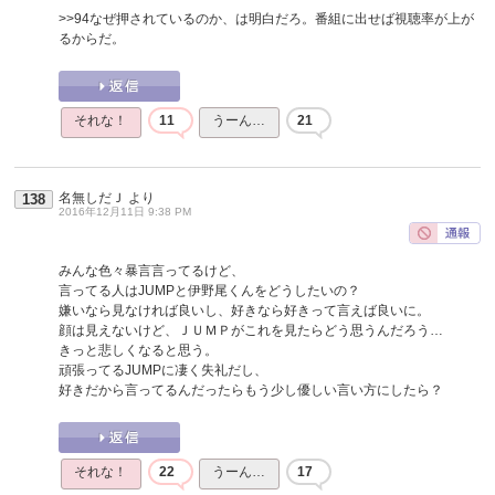
>>94
なぜ押されているのか、は明白だろ。番組に出せば視聴率が上が
るからだ。
それな！
11
うーん…
21
名無しだＪ
より
138
2016年12月11日 9:38 PM
みんな色々暴言言ってるけど、
言ってる人はJUMPと伊野尾くんをどうしたいの？
嫌いなら見なければ良いし、好きなら好きって言えば良いに。
顔は見えないけど、ＪＵＭＰがこれを見たらどう思うんだろう…
きっと悲しくなると思う。
頑張ってるJUMPに凄く失礼だし、
好きだから言ってるんだったらもう少し優しい言い方にしたら？
それな！
22
うーん…
17