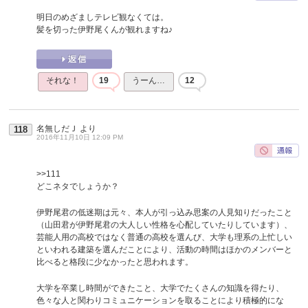
明日のめざましテレビ観なくては。
髪を切った伊野尾くんが観れますね♪
それな！
19
うーん…
12
名無しだＪ
より
118
2016年11月10日 12:09 PM
>>111
どこネタでしょうか？
伊野尾君の低迷期は元々、本人が引っ込み思案の人見知りだったこと
（山田君が伊野尾君の大人しい性格を心配していたりしています）、
芸能人用の高校ではなく普通の高校を選んび、大学も理系の上忙しい
といわれる建築を選んだことにより、活動の時間はほかのメンバーと
比べると格段に少なかったと思われます。
大学を卒業し時間ができたこと、大学でたくさんの知識を得たり、
色々な人と関わりコミュニケーションを取ることにより積極的にな