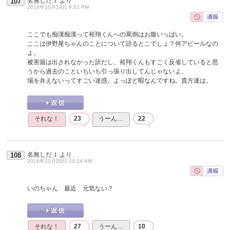
名無しだＪ
より
107
2016年10月19日 9:02 PM
ここでも痴漢痴漢って裕翔くんへの罵倒はお腹いっぱい。
ここは伊野尾ちゃんのことについて語るとこでしょ？何アピールなの
よ。
被害届は出されなかった訳だし、裕翔くんもすごく反省していると思
うから過去のこといちいち引っ張り出してんじゃないよ。
場を弁えないってすごい迷惑。よっぽど暇なんですね。貴方達は。
それな！
23
うーん…
22
名無しだＪ
より
108
2016年10月29日 10:14 AM
いのちゃん 最近 元気ない？
それな！
27
うーん…
10