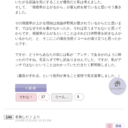
いたがる反論を先にすることが優先だと私は考えました。
そして、「視聴率が上がるから」が最も的を射ていると思いそう書き
ました。
その視聴率が上がる理由は勿論伊野尾が愛されているからだと思いま
す。ではなぜそれを書かなかったか。それは言うまでもないと思って
からです。視聴率が上がるということはそれだけ伊野尾を好きな人が
いるからだ、と、そこにこの場合当然イコールが成り立つと思ったか
らです。
ですが、どうやらあなたの目には私が「アンチ」であるかのように映
ったのですね。舌足らずで申し訳ありませんでした。ですが、私がア
ンチではないということはわかっていただきたく釈明致しました。
（趣旨がずれる。という批判が来ること覚悟で長文返事しました。）
それな！
17
うーん…
5
名無しだＪ
より
144
2016年12月19日 10:33 PM