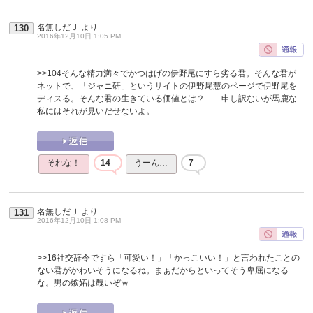
名無しだＪ
より
130
2016年12月10日 1:05 PM
>>104
そんな精力満々でかつはげの伊野尾にすら劣る君。そんな君が
ネットで、「ジャニ研」というサイトの伊野尾慧のページで伊野尾を
ディスる。そんな君の生きている価値とは？ 申し訳ないが馬鹿な
私にはそれが見いだせないよ。
それな！
14
うーん…
7
名無しだＪ
より
131
2016年12月10日 1:08 PM
>>16
社交辞令ですら「可愛い！」「かっこいい！」と言われたことの
ない君がかわいそうになるね。まぁだからといってそう卑屈になる
な。男の嫉妬は醜いぞｗ