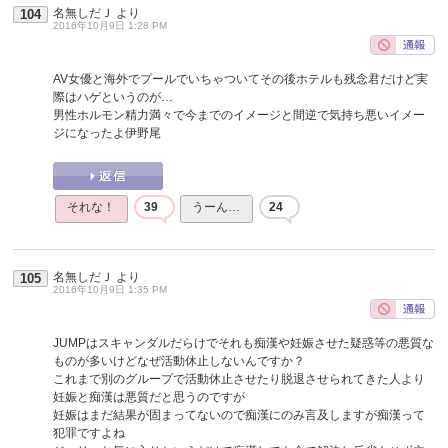
名無しだＪ
より
104
2016年10月9日 1:28 PM
AV女優と海外でプールでいちゃついてその後ホテルも残念君だけど実
際はハゲというのが…
男性ホルモン精力満々で今までのイメージと間逆で気持ち悪いイメー
ジになったよ伊野尾
それな！
39
うーん…
24
名無しだＪ
より
105
2016年10月9日 1:35 PM
JUMPはスキャンダルだらけでそれも痴漢や妊娠させた疑惑等の悪質な
ものが多いけどなぜ活動休止しないんですか？
これまで別のグループで活動休止させたり脱退させられてきた人より
妊娠と痴漢は悪質だと思うのですが
妊娠はまだ結果が固まってないので痴漢にのみ言及しますが痴漢って
犯罪ですよね