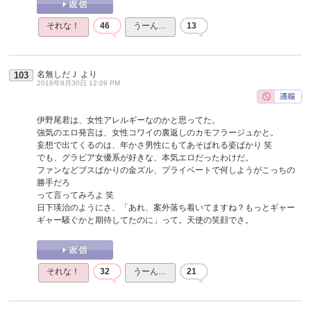
それな！
46
うーん…
13
名無しだＪ
より
103
2016年9月30日 12:09 PM
伊野尾君は、女性アレルギーなのかと思ってた。
強気のエロ発言は、女性コワイの裏返しのカモフラージュかと。
妄想で出てくるのは、年かさ男性にもてあそばれる姿ばかり 笑
でも、グラビア女優系が好きな、本気エロだったわけだ。
ファンなどブスばかりの金ズル、プライベートで何しようがこっちの
勝手だろ
って言ってみろよ 笑
日下瑛治のようにさ、「あれ、案外落ち着いてますね？もっとギャー
ギャー騒ぐかと期待してたのに」って。天使の笑顔でさ。
それな！
32
うーん…
21