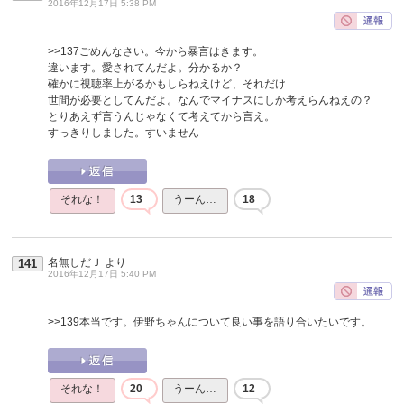
2016年12月17日 5:38 PM
>>137
ごめんなさい。今から暴言はきます。
違います。愛されてんだよ。分かるか？
確かに視聴率上がるかもしらねえけど、それだけ
世間が必要としてんだよ。なんでマイナスにしか考えらんねえの？
とりあえず言うんじゃなくて考えてから言え。
すっきりしました。すいません
それな！
13
うーん…
18
名無しだＪ
より
141
2016年12月17日 5:40 PM
>>139
本当です。伊野ちゃんについて良い事を語り合いたいです。
それな！
20
うーん…
12