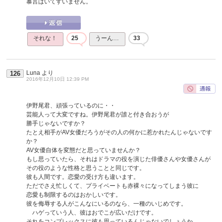
暴言はいてすいません。
それな！
25
うーん…
33
Luna
より
126
2016年12月10日 12:39 PM
伊野尾君、頑張っているのに・・
芸能人って大変ですね。伊野尾君が誰と付き合おうが
勝手じゃないですか？
たとえ相手がAV女優だろうがその人の何かに惹かれたんじゃないです
か？
AV女優自体を変態だと思っていませんか？
もし思っていたら、それはドラマの役を演じた俳優さんや女優さんが
その役のような性格と思うことと同じです。
彼も人間です。恋愛の受け方も違います。
ただでさえ忙しくて、プライベートも赤裸々になってしまう彼に
恋愛も制限するのはおかしいです。
彼を侮辱する人がこんなにいるのなら、一種のいじめです。
ハゲっていう人、彼はおでこが広いだけです。
それをコンプレックスに彼も思っているんじゃないでしょうか。