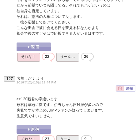
だから前髪でいつも隠してる。それでもハゲというのは
彼自身を否定しています。
それは、憲法の人権について反します。
彼を応援してあげてください。
こんな田舎で彼に会える日を夢見る私なんかより
都会で彼のすぐそばで応援できる人がいるはずです。
それな！
22
うーん…
26
名無しだＪ
より
127
2016年12月10日 12:44 PM
>>120
薮君の字違います
薮君は草冠に数です。伊野ちゃん反対派が多いので
失礼ですが本当のJUMPファンか疑ってしまいます。
生意気ですいません。
それな！
23
うーん…
9