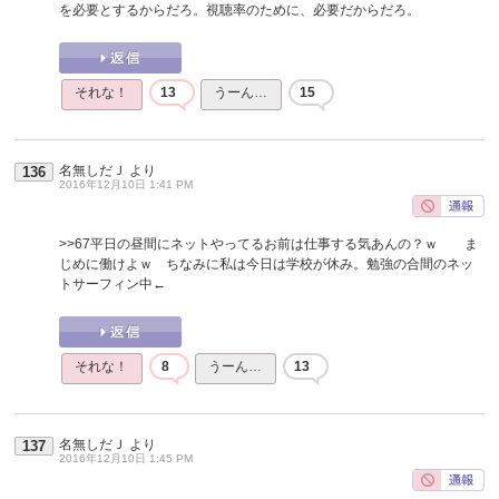
を必要とするからだろ。視聴率のために、必要だからだろ。
それな！
13
うーん…
15
名無しだＪ
より
136
2016年12月10日 1:41 PM
>>67
平日の昼間にネットやってるお前は仕事する気あんの？ｗ ま
じめに働けよｗ ちなみに私は今日は学校が休み。勉強の合間のネッ
トサーフィン中←
それな！
8
うーん…
13
名無しだＪ
より
137
2016年12月10日 1:45 PM