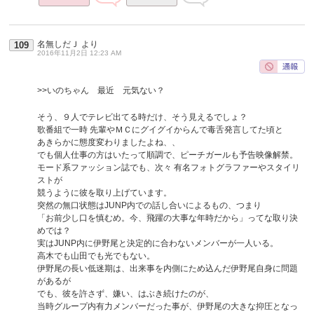
名無しだＪ
より
109
2016年11月2日 12:23 AM
>>いのちゃん 最近 元気ない？
そう、９人でテレビ出てる時だけ、そう見えるでしょ？
歌番組で一時 先輩やＭＣにグイグイからんで毒舌発言してた頃と
あきらかに態度変わりましたよね、、
でも個人仕事の方はいたって順調で、ピーチガールも予告映像解禁。
モード系ファッション誌でも、次々 有名フォトグラファーやスタイリ
ストが
競うように彼を取り上げています。
突然の無口状態はJUNP内での話し合いによるもの、つまり
「お前少し口を慎むめ。今、飛躍の大事な年時だから」ってな取り決
めでは？
実はJUNP内に伊野尾と決定的に合わないメンバーが一人いる。
高木でも山田でも光でもない。
伊野尾の長い低迷期は、出来事を内側にため込んだ伊野尾自身に問題
があるが
でも、彼を許さず、嫌い、はぶき続けたのが、
当時グループ内有力メンバーだった事が、伊野尾の大きな抑圧となっ