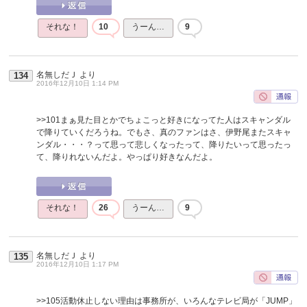
それな！
10
うーん…
9
名無しだＪ
より
134
2016年12月10日 1:14 PM
>>101
まぁ見た目とかでちょこっと好きになってた人はスキャンダル
で降りていくだろうね。でもさ、真のファンはさ、伊野尾またスキャ
ンダル・・・？って思って悲しくなったって、降りたいって思ったっ
て、降りれないんだよ。やっぱり好きなんだよ。
それな！
26
うーん…
9
名無しだＪ
より
135
2016年12月10日 1:17 PM
>>105
活動休止しない理由は事務所が、いろんなテレビ局が「JUMP」