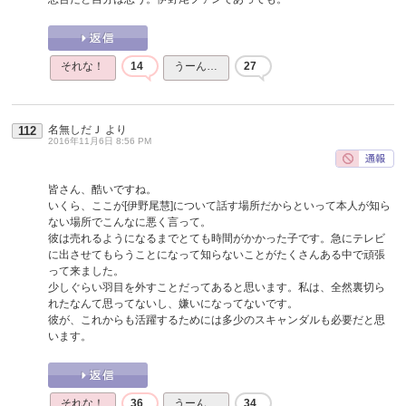
それな！
14
うーん…
27
名無しだＪ
より
112
2016年11月6日 8:56 PM
皆さん、酷いですね。
いくら、ここが[伊野尾慧]について話す場所だからといって本人が知ら
ない場所でこんなに悪く言って。
彼は売れるようになるまでとても時間がかかった子です。急にテレビ
に出させてもらうことになって知らないことがたくさんある中で頑張
って来ました。
少しぐらい羽目を外すことだってあると思います。私は、全然裏切ら
れたなんて思ってないし、嫌いになってないです。
彼が、これからも活躍するためには多少のスキャンダルも必要だと思
います。
それな！
36
うーん…
34