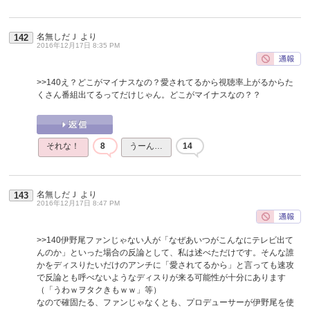
名無しだＪ
より
142
2016年12月17日 8:35 PM
>>140
え？どこがマイナスなの？愛されてるから視聴率上がるからた
くさん番組出てるってだけじゃん。どこがマイナスなの？？
それな！
8
うーん…
14
名無しだＪ
より
143
2016年12月17日 8:47 PM
>>140
伊野尾ファンじゃない人が「なぜあいつがこんなにテレビ出て
んのか」といった場合の反論として、私は述べただけです。そんな誰
かをディスりたいだけのアンチに「愛されてるから」と言っても速攻
で反論とも呼べないようなディスりが来る可能性が十分にあります
（「うわｗヲタクきもｗｗ」等）
なので確固たる、ファンじゃなくとも、プロデューサーが伊野尾を使