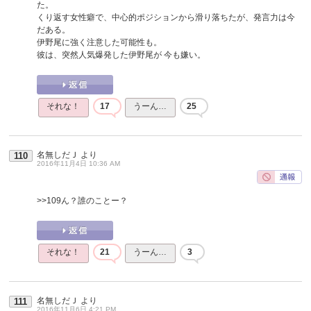
た。
くり返す女性癖で、中心的ポジションから滑り落ちたが、発言力は今
だある。
伊野尾に強く注意した可能性も。
彼は、突然人気爆発した伊野尾が 今も嫌い。
それな！
17
うーん…
25
名無しだＪ
より
110
2016年11月4日 10:36 AM
>>109
ん？誰のことー？
それな！
21
うーん…
3
名無しだＪ
より
111
2016年11月6日 4:21 PM