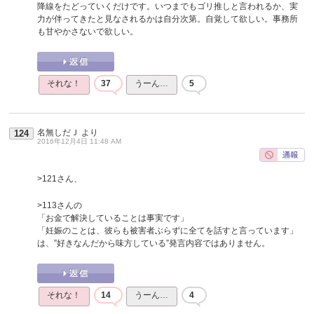
降線をたどっていくだけです。いつまでもゴリ推しと言われるか、実
力が伴ってきたと見なされるかは自分次第。自覚して欲しい。事務所
も甘やかさないで欲しい。
それな！
37
うーん…
5
名無しだＪ
より
124
2016年12月4日 11:48 AM
>121さん、
>113さんの
「お金で解決していることは事実です」
「妊娠のことは、彼らも被害者ぶらずに全てを話すと言っています」
は、”好きなんだから味方している”発言内容ではありません。
それな！
14
うーん…
4