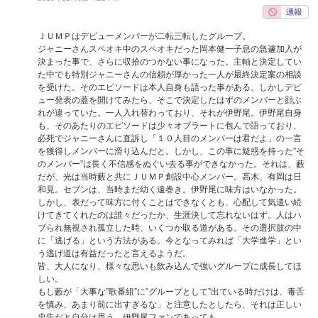
ＪＵＭＰはデビューメンバーが二転三転したグループ。
ジャニーさんスペオキ中のスペオキだった岡本健一子息の急遽加入が
決まった事で、さらに収拾のつかない事になった。主軸と決定してい
た中でも特別ジャニーさんの信頼が厚かった一人が最終決定案の相談
を受けた。そのエピソードは本人自身も語った事がある。しかしデビ
ュー発表の蓋を開けてみたら、そこで決定したはずのメンバーと顔ぶ
れが違っていた。一人入れ替わっており、それが伊野尾。伊野尾自身
も、そのあたりのエピソードは少々オブラートに包んで語っており、
必死でジャニーさんに直訴し「１０人目のメンバーは君だよ」の一言
を獲得しメンバーに滑り込んだと。しかし、この事に疑惑を持った”そ
のメンバー”は長く不信感をぬぐい去る事ができなかった。それは、藪
だが、光は当時藪と共にＪＵＭＰ創設中心メンバー。高木、有岡は日
和見。セブンは、当時まだ幼く遠巻き。伊野尾に味方はいなかった。
しかし、表だって味方に付くことはできなくとも、心配して気遣い続
けてきてくれたのは誰々だったか、生涯決して忘れないはず。人はハ
ブられ無視され孤立した時、いくつか取る道がある。その選択肢の中
に「逃げる」という方法がある。今となってみれば「大学進学」とい
う逃げ道は有益だったと言えるようだ。
皆、大人になり、様々な思いも飲み込んで強いグループに成長してほ
しい。
もし藪が「大事な”歌番組”に”グループとして”出ている時だけは、毒舌
を慎み、あまり前に出すぎるな」と注意したとしたら、それは正しい
忠告だと自分は思う。伊野尾ファンであっても。