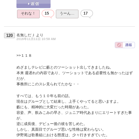
それな！
15
うーん…
17
名無しだＪ
より
120
2016年11月11日 10:58 AM
>>１１８
めざましテレビに藪とのツーショット出してきましたね。
本来 週遅れの内容であり、ツーショットである必要性も無かったはず
だが、
事務所にこのスレ見られてたかな・・
すべては、もう１０年も前の話。
現在はグループとして結束し、上手くやってると思いますよ。
藪にも、精神的に大変だった時期があった。
容姿、声、飲みこみの早さ、ジュニア時代あまりにエリートすぎた事
が、
逆に成長後、デビュー後の彼を苦しめた。
しかし、真面目でグループ思いな性格は変わらない。
伊野尾は歌番組における態度は、少々行きすぎていた。