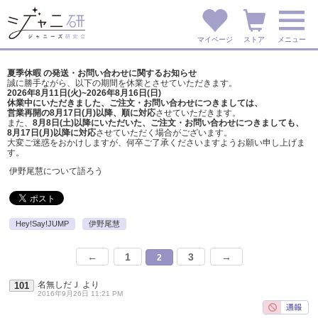
マイページ
ストア
メニュー
夏季休暇 の発送・お問い合わせに関するお知らせ
誠に勝手ながら、以下の期間を休業とさせていただきます。
2026年8月11日(火)~2026年8月16日(日)
休業中にいただきました、ご注文・お問い合わせにつきましては、
営業再開の8月17日(月)以降、順に対応
させていただきます。
また、
8月8日(土)以降にいただいた、ご注文・
お問い合わせにつきましても、
8月17日(月)以降に対応
させていただく場合がございます。
大変ご迷惑をおかけしますが、
何卒ご了承くださいますようお願い申し上げま
す。
伊野尾慧について語ろう
Hey!Say!JUMP
伊野尾慧
←
1
3
→
2
名無しだＪ
より
101
2016年9月26日 11:21 PM