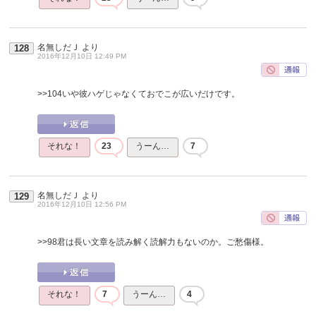
名無しだＪ
より
128
2016年12月10日 12:49 PM
>>104
いや彼ハゲじゃなくておでこが広いだけです。
それな！
23
うーん…
7
名無しだＪ
より
129
2016年12月10日 12:56 PM
>>98
君は長い文章を読み解く読解力もないのか。ご愁傷様。
それな！
7
うーん…
4