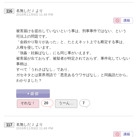
名無しだＪ
より
116
2016年11月9日 11:46 PM
被害届けを提出していないという事は、刑事事件ではない、という
司法上の問題です。
「金銭やり取りがあった」と、たとえネット上でも断定する事は、
人権を侵しています。
「強姦・妊娠ばなし」にも同じ事がいえます。
被害届が出ておらず、被疑者が特定されておらず、事件化していない
事柄は、
すべて「うわさばなし」であり、
ガセネタとは業界用語で「悪意あるウワサばなし」と同義語だから。
わかりました？
それな！
20
うーん…
7
名無しだＪ
より
117
2016年11月9日 11:46 PM