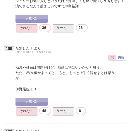
ジュリーお気に入りというだけで痴漢しても金で解決し反省もせず主
演できるなんて羨ましいですね中島裕翔
それな！
36
うーん…
28
名無しだＪ
より
106
2016年10月13日 5:47 PM
痴漢や妊娠は問題だけど、熱愛は別にいいかなと思う。
ただ、AV女優かよってところと、もっと上手く隠せよとは思う
が・・・。
伊野尾担より
それな！
48
うーん…
8