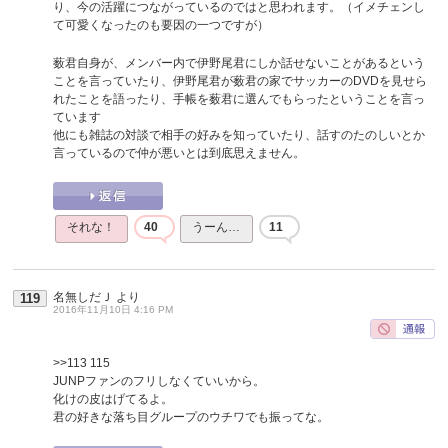
り、今の活躍につながっているのではと思われます。（イメチェンし
て可愛くなったのも要因の一つですが）
薮君自身が、メンバー内で伊野尾君にしか話せないことがあるという
ことを言っていたり、伊野尾君が薮君の家でサッカーのDVDを見せら
れたことを語ったり、手帳を薮君に選んでもらったということを言っ
ています
他にも雑誌の対談で相手の好みを知っていたり、話すのたのしいとか
言っているので仲が悪いとは到底思えません。
それな！
40
うーん…
11
名無しだＪ
より
119
2016年11月10日 4:16 PM
>>113
115
JUNPファンのフリしなくていいから。
化けの皮はげてるよ。
君の好きな落ち目グループのウチワでも振ってな。