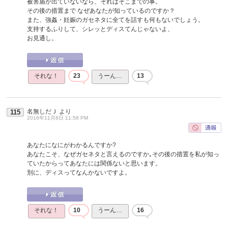
被害届が出ていないなら、それはそこまでの事。
その後の措置まで なぜあなたが知っているのですか？
また、強姦・妊娠のガセネタに全てを話すも何もないでしょう。
支持するふりして、シレッとディスてんじゃないよ、
お見通し。
それな！
23
うーん…
13
名無しだＪ
より
115
2016年11月8日 11:58 PM
あなたになにがわかるんですか?
あなたこそ、なぜガセネタと言えるのですか｡その後の措置を私が知っ
ていたからってあなたには関係ないと思います。
別に、ディスってなんかないですよ。
それな！
10
うーん…
16