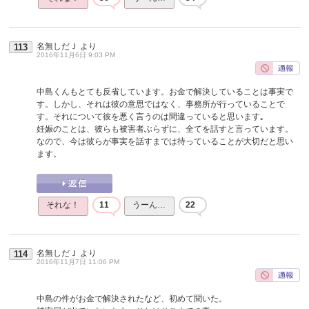
名無しだＪ
より
113
2016年11月6日 9:03 PM
中島くんもとても反省しています。お金で解決していることは事実で
す。しかし、それは彼の意思ではなく、事務所が行っていることで
す。それについて彼を悪く言うのは間違っていると思います｡
妊娠のことは、彼らも被害者ぶらずに、全てを話すと言っています。
なので、今は彼らが事実を話すまでは待っていることが大切だと思い
ます。
それな！
11
うーん…
22
名無しだＪ
より
114
2016年11月7日 11:06 PM
中島の件がお金で解決されたなど、初めて聞いた。