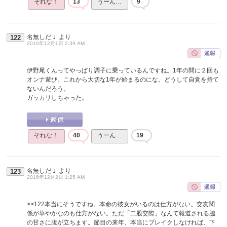
それな！
13
うーん…
9
名無しだＪ
より
122
2016年12月1日 2:39 AM
伊野尾くんってやっぱり調子に乗っているんですね。1年の間に２回も
オンナ遊び。これから大切な1年が始まるのにな。どうして自覚を持て
ないんだろう。
ガッカリしちゃった。
それな！
40
うーん…
19
名無しだＪ
より
123
2016年12月2日 1:25 AM
>>122
本当にそうですね。本命の彼女がいるのは仕方がない。交友関
係が華やかなのも仕方がない。ただ「二股交際」なんて報道される脇
の甘さに腹が立ちます。節目の来年、本当にブレイクしなければ、下