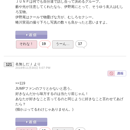
ＪＵＮＰは何でも自分達で話し合って決めるグループ。
藪や光が注意してくれたなら、伊野尾にとって、そうゆう友人はむし
ろ宝物。
伊野尾はクールで物憂げな方が、むしろセクシー。
蜷川実花の撮り下ろし写真の数々も良かったと思いますよ。
それな！
19
うーん…
17
名無しだＪ
より
121
2016年11月30日 5:07 PM
>>119
JUMPファンのフリとかないと思う。
好きなんだから味方するのは当たり前じゃん！
あなたが好きなこと言ってるのと同じように好きなこと言わせてあげ
たら？
(猫かぶってるわけじゃありません。)