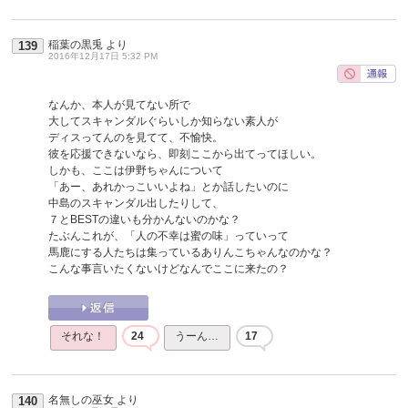
稲葉の黒兎
より
139
2016年12月17日 5:32 PM
なんか、本人が見てない所で
大してスキャンダルぐらいしか知らない素人が
ディスってんのを見てて、不愉快。
彼を応援できないなら、即刻ここから出てってほしい。
しかも、ここは伊野ちゃんについて
「あー、あれかっこいいよね」とか話したいのに
中島のスキャンダル出したりして、
７とBESTの違いも分かんないのかな？
たぶんこれが、「人の不幸は蜜の味」っていって
馬鹿にする人たちは集っているありんこちゃんなのかな？
こんな事言いたくないけどなんでここに来たの？
それな！
24
うーん…
17
名無しの巫女
より
140