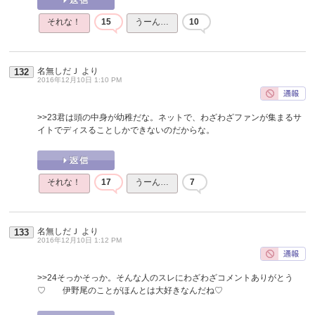
それな！
15
うーん…
10
名無しだＪ
より
132
2016年12月10日 1:10 PM
>>23
君は頭の中身が幼稚だな。ネットで、わざわざファンが集まるサ
イトでディスることしかできないのだからな。
それな！
17
うーん…
7
名無しだＪ
より
133
2016年12月10日 1:12 PM
>>24
そっかそっか。そんな人のスレにわざわざコメントありがとう
♡ 伊野尾のことがほんとは大好きなんだね♡