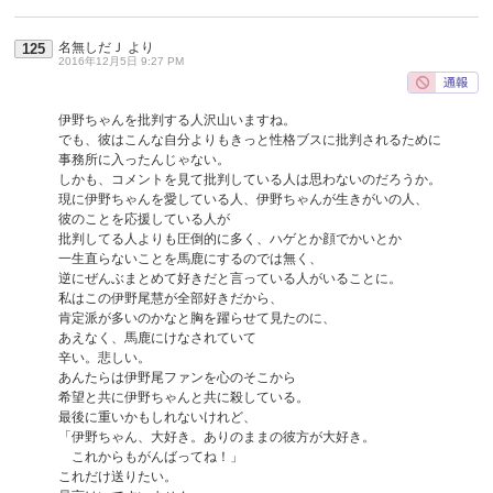
名無しだＪ
より
125
2016年12月5日 9:27 PM
伊野ちゃんを批判する人沢山いますね。
でも、彼はこんな自分よりもきっと性格ブスに批判されるために
事務所に入ったんじゃない。
しかも、コメントを見て批判している人は思わないのだろうか。
現に伊野ちゃんを愛している人、伊野ちゃんが生きがいの人、
彼のことを応援している人が
批判してる人よりも圧倒的に多く、ハゲとか顔でかいとか
一生直らないことを馬鹿にするのでは無く、
逆にぜんぶまとめて好きだと言っている人がいることに。
私はこの伊野尾慧が全部好きだから、
肯定派が多いのかなと胸を躍らせて見たのに、
あえなく、馬鹿にけなされていて
辛い。悲しい。
あんたらは伊野尾ファンを心のそこから
希望と共に伊野ちゃんと共に殺している。
最後に重いかもしれないけれど、
「伊野ちゃん、大好き。ありのままの彼方が大好き。
これからもがんばってね！」
これだけ送りたい。