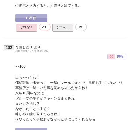
伊野尾と入力すると、担降りと出てくる。
それな！
29
うーん…
15
名無しだＪ
より
102
2016年9月27日 9:49 AM
>>100
出ちゃったね！
偶然現地で出会って、一緒にプールで遊んで、早朝お手てつないで！
事務所は一緒にいた事を認めちゃったからね！
来年10周年なのに
グループの半分がスキャンダルまみれ
またもみ消し？
なかったことにする？
味しめて繰り返すだろうね！
何やったって事務所がなかった事にしてくれるから