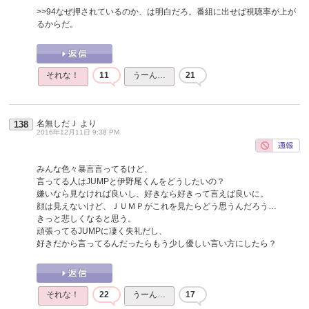
>>94
なぜ押されているのか、は明白だろ。番組に出せば視聴率が上が
るからだ。
それな！
11
うーん…
21
名無しだＪ
より
138
2016年12月11日 9:38 PM
みんな色々暴言言ってるけど、
言ってる人はJUMPと伊野尾くんをどうしたいの？
嫌いなら見なければ良いし、好きなら好きって言えば良いに。
顔は見えないけど、ＪＵＭＰがこれを見たらどう思うんだろう…
きっと悲しくなると思う。
頑張ってるJUMPに凄く失礼だし、
好きだから言ってるんだったらもう少し優しい言い方にしたら？
それな！
22
うーん…
17