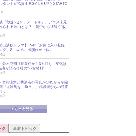
タントが指摘するSMILE-UP.とSTARTO
1日
演『秒速5センチメートル』、アニメ未見
れられる理由とは？ 賛否から紐解く“改
30日
O勢出演秋ドラマ】TVer「お気に入り登録
グ、Snow Man出演作が上位に！
24日
O社、鈴木克明社長就任から3カ月も「変化は
識者が語る今後の“不安材料”
23日
an・宮舘涼太と共演者の写真がSNSから削除
 映画『火喰鳥を、喰う』、鑑賞者からの評価
ワケ
20日
ック
新着トピック