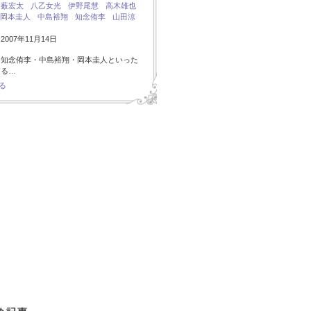
：
薮宏太
八乙女光
伊野尾慧
高木雄也
岡本圭人
中島裕翔
知念侑李
山田涼
007年11月14日
・知念侑李・中島裕翔・岡本圭人といった
ある…
る