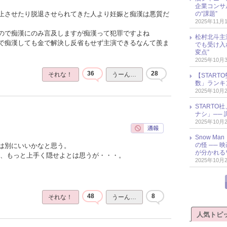
企業コンサル
の“課題”
止させたり脱退させられてきた人より妊娠と痴漢は悪質だ
2025年11月
ので痴漢にのみ言及しますが痴漢って犯罪ですよね
松村北斗主
で痴漢しても金で解決し反省もせず主演できるなんて羨ま
でも受け入
変点”
2025年10月
36
28
それな！
うーん…
【START
数」ランキン
2025年10月
START
ナシ」── 
2025年10月
Snow M
の怪 ──
は別にいいかなと思う。
が分かれる
と、もっと上手く隠せよとは思うが・・・。
2025年10月
48
8
それな！
うーん…
人気トピ