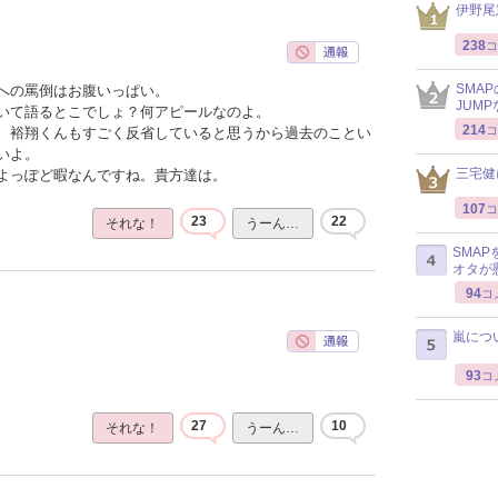
伊野尾
238
コ
SMA
への罵倒はお腹いっぱい。
JUM
いて語るとこでしょ？何アピールなのよ。
214
コ
、裕翔くんもすごく反省していると思うから過去のことい
いよ。
三宅健
よっぽど暇なんですね。貴方達は。
107
コ
23
22
それな！
うーん…
SMA
オタが
94
コ
嵐につ
93
コ
27
10
それな！
うーん…