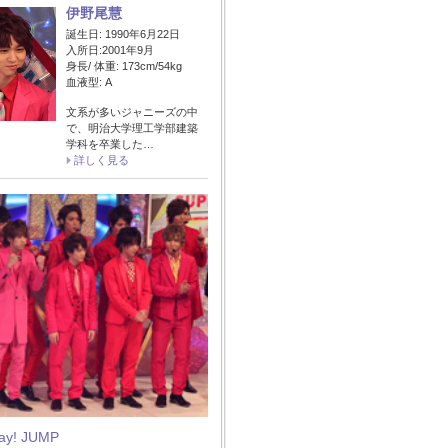
伊野尾慧
誕生日: 1990年6月22日
入所日:2001年9月
身長/ 体重: 173cm/54kg
血液型: A
文系が多いジャニーズの中
で、明治大学理工学部建築
学科を卒業した…
詳しく見る
Say! JUMP