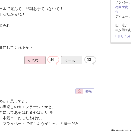
メンバー
有岡大貴
ールで遊んで、早朝お手てつないで！
介
ゃったからね！
デビュー：2
まみれ
山田涼介
年少組で
詳しく見
事にしてくれるから
46
13
それな！
うーん…
のかと思ってた。
の裏返しのカモフラージュかと。
性にもてあそばれる姿ばかり 笑
、本気エロだったわけだ。
、プライベートで何しようがこっちの勝手だろ