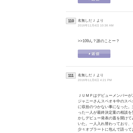
名無しだＪ
より
110
2016年11月4日 10:36 AM
>>109
ん？誰のことー？
名無しだＪ
より
111
2016年11月6日 4:21 PM
ＪＵＭＰはデビューメンバーが
ジャニーさんスペオキ中のスペ
に収拾のつかない事になった。
った一人が最終決定案の相談を
かしデビュー発表の蓋を開けて
いた。一人入れ替わっており、
少々オブラートに包んで語って