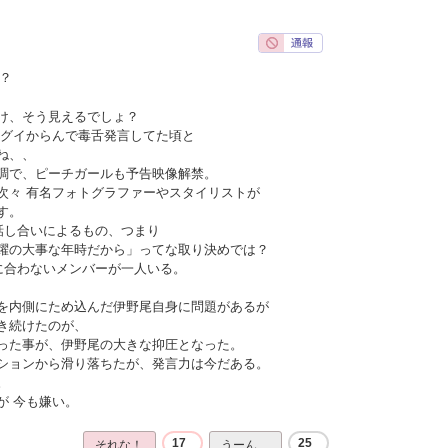
？
け、そう見えるでしょ？
イグイからんで毒舌発言してた頃と
ね、、
調で、ピーチガールも予告映像解禁。
次々 有名フォトグラファーやスタイリストが
す。
話し合いによるもの、つまり
躍の大事な年時だから」ってな取り決めでは？
に合わないメンバーが一人いる。
を内側にため込んだ伊野尾自身に問題があるが
き続けたのが、
った事が、伊野尾の大きな抑圧となった。
ションから滑り落ちたが、発言力は今だある。
。
が 今も嫌い。
17
25
それな！
うーん…