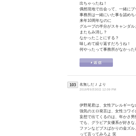
出ちゃったね！
偶然現地で出会って、一緒にプ
事務所は一緒にいた事を認めち
来年10周年なのに
グループの半分がスキャンダル
またもみ消し？
なかったことにする？
味しめて繰り返すだろうね！
何やったって事務所がなかった
名無しだＪ
より
103
2016年9月30日 12:09 PM
伊野尾君は、女性アレルギーな
強気のエロ発言は、女性コワイ
妄想で出てくるのは、年かさ男
でも、グラビア女優系が好きな
ファンなどブスばかりの金ズル
って言ってみろよ 笑