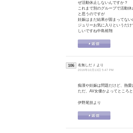
ぜ活動休止しないんですか？
これまで別のグループで活動休
と思うのですが
妊娠はまだ結果が固まってない
ジュリーお気に入りというだけ
しいですね中島裕翔
名無しだＪ
より
106
2016年10月13日 5:47 PM
痴漢や妊娠は問題だけど、熱愛
ただ、AV女優かよってところ
伊野尾担より