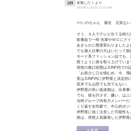
名無しだＪ
より
109
2016年11月2日 12:23 AM
>>いのちゃん 最近 元気ない
そう、９人でテレビ出てる時だ
歌番組で一時 先輩やＭＣにグ
あきらかに態度変わりましたよ
でも個人仕事の方はいたって順
モード系ファッション誌でも、
競うように彼を取り上げていま
突然の無口状態はJUNP内での
「お前少し口を慎むめ。今、飛
実はJUNP内に伊野尾と決定的
高木でも山田でも光でもない。
伊野尾の長い低迷期は、出来事
でも、彼を許さず、嫌い、はぶ
当時グループ内有力メンバーだ
くり返す女性癖で、中心的ポジ
伊野尾に強く注意した可能性も
彼は、突然人気爆発した伊野尾