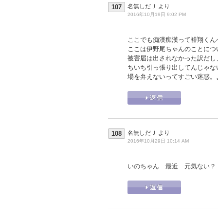
名無しだＪ
より
107
2016年10月19日 9:02 PM
ここでも痴漢痴漢って裕翔くん
ここは伊野尾ちゃんのことにつ
被害届は出されなかった訳だし
ちいち引っ張り出してんじゃな
場を弁えないってすごい迷惑。
名無しだＪ
より
108
2016年10月29日 10:14 AM
いのちゃん 最近 元気ない？