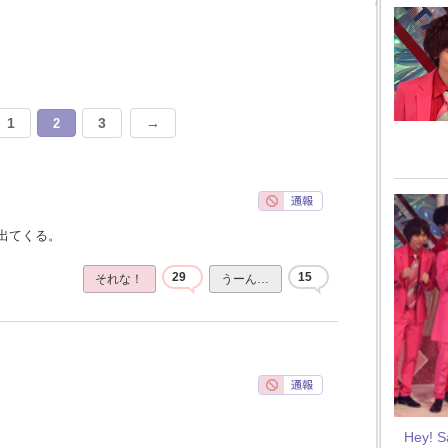
1
3
→
2
出てくる。
29
15
それな！
うーん…
Hey! 