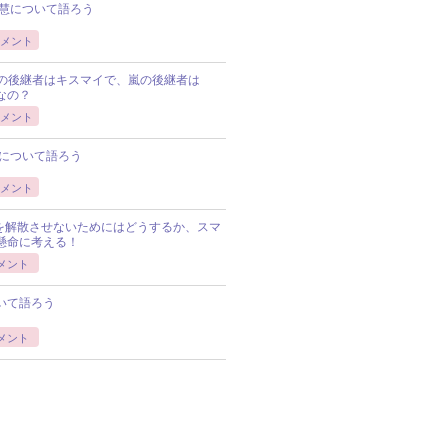
慧について語ろう
メント
Pの後継者はキスマイで、嵐の後継者は
Pなの？
メント
について語ろう
メント
Pを解散させないためにはどうするか、スマ
懸命に考える！
メント
いて語ろう
メント