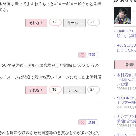
案外落ち着いてますね？もっとギャーギャー騒ぐかと期待
でさ。
32
21
それな！
うーん…
KinKi K
顔になる写
Hey!Sa
しまったの
新着
ゃついてその後ホテルも残念君だけど実際はハゲというの
木村拓哉、S
のイメージと間逆で気持ち悪いイメージになったよ伊野尾
「余計なこ
ン心理
2025年11月
39
24
それな！
うーん…
SixTO
ナツアー開
2025年11月
キンプリとN
勢“復活”
2025年11月
でそれも痴漢や妊娠させた疑惑等の悪質なものが多いけどな
旧ジャニー