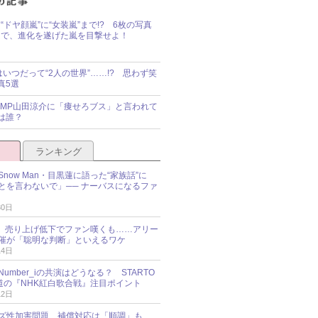
“ドヤ顔嵐”に“女装嵐”まで!? 6枚の写真
で、進化を遂げた嵐を目撃せよ！
idsはいつだって“2人の世界”……!? 思わず笑
真5選
y!JUMP山田涼介に「痩せろブス」と言われて
は誰？
ランキング
now Man・目黒蓮に語った“家族話”に
とを言わないで」── ナーバスになるファ
30日
NES、売り上げ低下でファン嘆くも……アリー
催が「聡明な判断」といえるワケ
14日
umber_iの共演はどうなる？ STARTO
報道の『NHK紅白歌合戦』注目ポイント
12日
ズ性加害問題、補償対応は「順調」も……