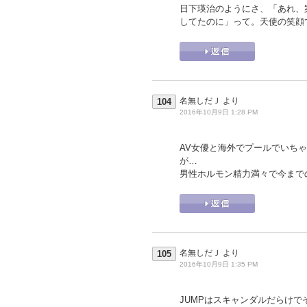
日下瑛治のようにさ、「あれ、
してたのに」って。天使の笑顔
名無しだＪ
より
104
2016年10月9日 1:28 PM
AV女優と海外でプールでいち
が…
男性ホルモン精力満々で今まで
名無しだＪ
より
105
2016年10月9日 1:35 PM
JUMPはスキャンダルだらけ