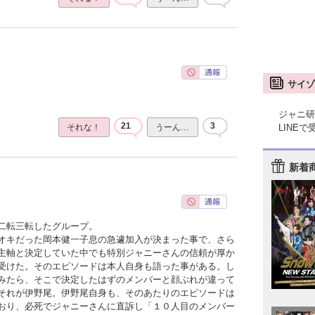
サイゾ
ジャニ研
21
3
LINE
それな！
うーん…
新着
二転三転したグループ。
オキだった岡本健一子息の急遽加入が決まった事で、さら
主軸と決定していた中でも特別ジャニーさんの信頼が厚か
受けた。そのエピソードは本人自身も語った事がある。し
みたら、そこで決定したはずのメンバーと顔ぶれが違って
それが伊野尾。伊野尾自身も、そのあたりのエピソードは
おり、必死でジャニーさんに直訴し「１０人目のメンバー