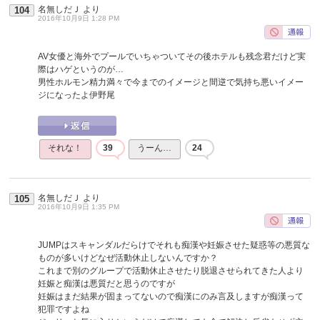
名無しだＪ
より
104
2016年10月9日 1:28 PM
AV女優と海外でプールでいちゃついてその後ホテルも残念君だけど実
際はハゲというのが…
男性ホルモン精力満々で今までのイメージと間逆で気持ち悪いイメー
ジになったよ伊野尾
それな！
39
うーん…
24
名無しだＪ
より
105
2016年10月9日 1:35 PM
JUMPはスキャンダルだらけでそれも痴漢や妊娠させた疑惑等の悪質な
ものが多いけどなぜ活動休止しないんですか？
これまで別のグループで活動休止させたり脱退させられてきた人より
妊娠と痴漢は悪質だと思うのですが
妊娠はまだ結果が固まってないので痴漢にのみ言及しますが痴漢って
犯罪ですよね