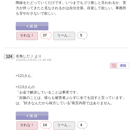
降線をたどっていくだけです。いつまでもゴリ推しと言われるか、実
力が伴ってきたと見なされるかは自分次第。自覚して欲しい。事務所
も甘やかさないで欲しい。
それな！
37
うーん…
5
名無しだＪ
より
124
2016年12月4日 11:48 AM
>121さん、
>113さんの
「お金で解決していることは事実です」
「妊娠のことは、彼らも被害者ぶらずに全てを話すと言っています」
は、”好きなんだから味方している”発言内容ではありません。
それな！
14
うーん…
4