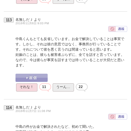
名無しだＪ
より
113
2016年11月6日 9:03 PM
中島くんもとても反省しています。お金で解決していることは事実で
す。しかし、それは彼の意思ではなく、事務所が行っていることで
す。それについて彼を悪く言うのは間違っていると思います｡
妊娠のことは、彼らも被害者ぶらずに、全てを話すと言っています。
なので、今は彼らが事実を話すまでは待っていることが大切だと思い
ます。
それな！
11
うーん…
22
名無しだＪ
より
114
2016年11月7日 11:06 PM
中島の件がお金で解決されたなど、初めて聞いた。