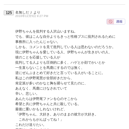
名無しだＪ
より
125
2016年12月5日 9:27 PM
伊野ちゃんを批判する人沢山いますね。
でも、彼はこんな自分よりもきっと性格ブスに批判されるために
事務所に入ったんじゃない。
しかも、コメントを見て批判している人は思わないのだろうか。
現に伊野ちゃんを愛している人、伊野ちゃんが生きがいの人、
彼のことを応援している人が
批判してる人よりも圧倒的に多く、ハゲとか顔でかいとか
一生直らないことを馬鹿にするのでは無く、
逆にぜんぶまとめて好きだと言っている人がいることに。
私はこの伊野尾慧が全部好きだから、
肯定派が多いのかなと胸を躍らせて見たのに、
あえなく、馬鹿にけなされていて
辛い。悲しい。
あんたらは伊野尾ファンを心のそこから
希望と共に伊野ちゃんと共に殺している。
最後に重いかもしれないけれど、
「伊野ちゃん、大好き。ありのままの彼方が大好き。
これからもがんばってね！」
これだけ送りたい。