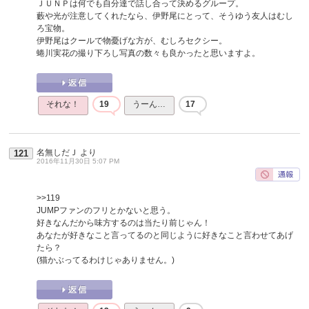
ＪＵＮＰは何でも自分達で話し合って決めるグループ。
藪や光が注意してくれたなら、伊野尾にとって、そうゆう友人はむし
ろ宝物。
伊野尾はクールで物憂げな方が、むしろセクシー。
蜷川実花の撮り下ろし写真の数々も良かったと思いますよ。
それな！
19
うーん…
17
名無しだＪ
より
121
2016年11月30日 5:07 PM
>>119
JUMPファンのフリとかないと思う。
好きなんだから味方するのは当たり前じゃん！
あなたが好きなこと言ってるのと同じように好きなこと言わせてあげ
たら？
(猫かぶってるわけじゃありません。)