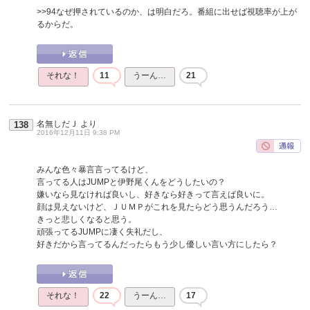
>>94
なぜ押されているのか、は明白だろ。番組に出せば視聴率が上が
るからだ。
それな！
11
うーん…
21
名無しだＪ
より
138
2016年12月11日 9:38 PM
みんな色々暴言言ってるけど、
言ってる人はJUMPと伊野尾くんをどうしたいの？
嫌いなら見なければ良いし、好きなら好きって言えば良いに。
顔は見えないけど、ＪＵＭＰがこれを見たらどう思うんだろう…
きっと悲しくなると思う。
頑張ってるJUMPに凄く失礼だし、
好きだから言ってるんだったらもう少し優しい言い方にしたら？
それな！
22
うーん…
17