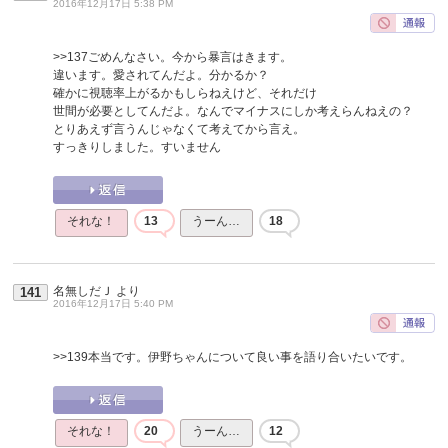
2016年12月17日 5:38 PM
>>137
ごめんなさい。今から暴言はきます。
違います。愛されてんだよ。分かるか？
確かに視聴率上がるかもしらねえけど、それだけ
世間が必要としてんだよ。なんでマイナスにしか考えらんねえの？
とりあえず言うんじゃなくて考えてから言え。
すっきりしました。すいません
それな！
13
うーん…
18
名無しだＪ
より
141
2016年12月17日 5:40 PM
>>139
本当です。伊野ちゃんについて良い事を語り合いたいです。
それな！
20
うーん…
12