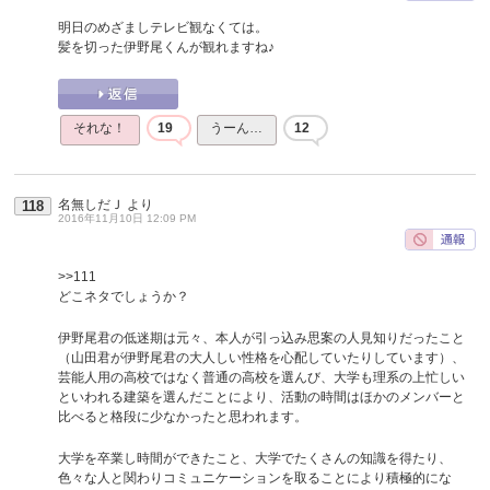
明日のめざましテレビ観なくては。
髪を切った伊野尾くんが観れますね♪
それな！
19
うーん…
12
名無しだＪ
より
118
2016年11月10日 12:09 PM
>>111
どこネタでしょうか？
伊野尾君の低迷期は元々、本人が引っ込み思案の人見知りだったこと
（山田君が伊野尾君の大人しい性格を心配していたりしています）、
芸能人用の高校ではなく普通の高校を選んび、大学も理系の上忙しい
といわれる建築を選んだことにより、活動の時間はほかのメンバーと
比べると格段に少なかったと思われます。
大学を卒業し時間ができたこと、大学でたくさんの知識を得たり、
色々な人と関わりコミュニケーションを取ることにより積極的にな