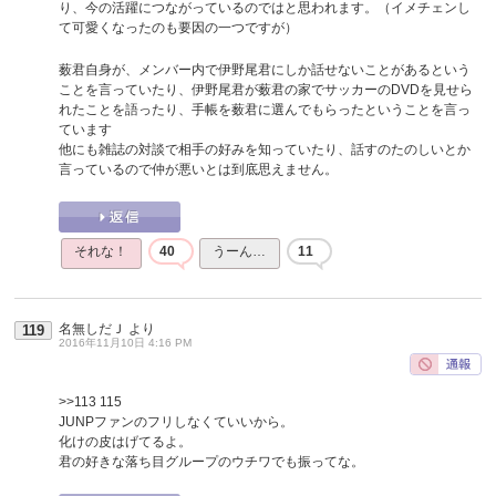
り、今の活躍につながっているのではと思われます。（イメチェンし
て可愛くなったのも要因の一つですが）
薮君自身が、メンバー内で伊野尾君にしか話せないことがあるという
ことを言っていたり、伊野尾君が薮君の家でサッカーのDVDを見せら
れたことを語ったり、手帳を薮君に選んでもらったということを言っ
ています
他にも雑誌の対談で相手の好みを知っていたり、話すのたのしいとか
言っているので仲が悪いとは到底思えません。
それな！
40
うーん…
11
名無しだＪ
より
119
2016年11月10日 4:16 PM
>>113
115
JUNPファンのフリしなくていいから。
化けの皮はげてるよ。
君の好きな落ち目グループのウチワでも振ってな。