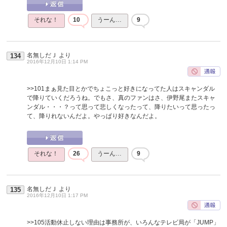
それな！
10
うーん…
9
名無しだＪ
より
134
2016年12月10日 1:14 PM
>>101
まぁ見た目とかでちょこっと好きになってた人はスキャンダル
で降りていくだろうね。でもさ、真のファンはさ、伊野尾またスキャ
ンダル・・・？って思って悲しくなったって、降りたいって思ったっ
て、降りれないんだよ。やっぱり好きなんだよ。
それな！
26
うーん…
9
名無しだＪ
より
135
2016年12月10日 1:17 PM
>>105
活動休止しない理由は事務所が、いろんなテレビ局が「JUMP」