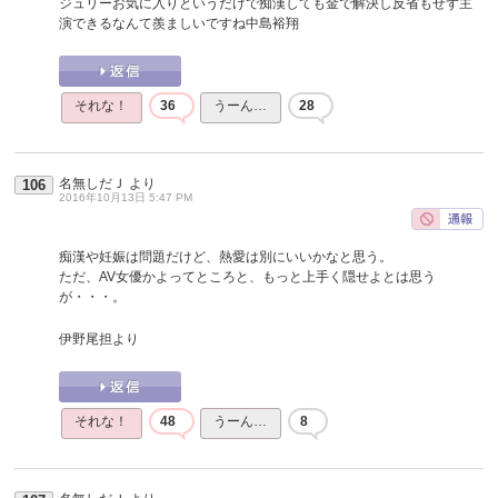
ジュリーお気に入りというだけで痴漢しても金で解決し反省もせず主
演できるなんて羨ましいですね中島裕翔
それな！
36
うーん…
28
名無しだＪ
より
106
2016年10月13日 5:47 PM
痴漢や妊娠は問題だけど、熱愛は別にいいかなと思う。
ただ、AV女優かよってところと、もっと上手く隠せよとは思う
が・・・。
伊野尾担より
それな！
48
うーん…
8