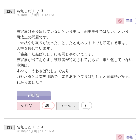
名無しだＪ
より
116
2016年11月9日 11:46 PM
被害届けを提出していないという事は、刑事事件ではない、という
司法上の問題です。
「金銭やり取りがあった」と、たとえネット上でも断定する事は、
人権を侵しています。
「強姦・妊娠ばなし」にも同じ事がいえます。
被害届が出ておらず、被疑者が特定されておらず、事件化していない
事柄は、
すべて「うわさばなし」であり、
ガセネタとは業界用語で「悪意あるウワサばなし」と同義語だから。
わかりました？
それな！
20
うーん…
7
名無しだＪ
より
117
2016年11月9日 11:46 PM