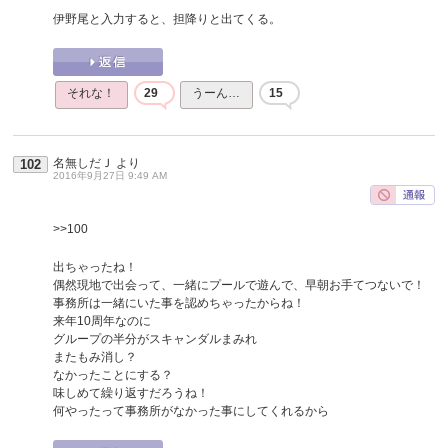
伊野尾と入力すると、担降りと出てくる。
それな！
29
うーん…
15
名無しだＪ
より
102
2016年9月27日 9:49 AM
>>100
出ちゃったね！
偶然現地で出会って、一緒にプールで遊んで、早朝お手てつないで！
事務所は一緒にいた事を認めちゃったからね！
来年10周年なのに
グループの半分がスキャンダルまみれ
またもみ消し？
なかったことにする？
味しめて繰り返すだろうね！
何やったって事務所がなかった事にしてくれるから