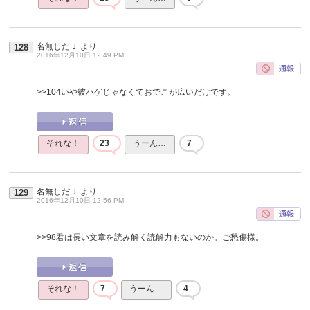
名無しだＪ
より
128
2016年12月10日 12:49 PM
>>104
いや彼ハゲじゃなくておでこが広いだけです。
それな！
23
うーん…
7
名無しだＪ
より
129
2016年12月10日 12:56 PM
>>98
君は長い文章を読み解く読解力もないのか。ご愁傷様。
それな！
7
うーん…
4