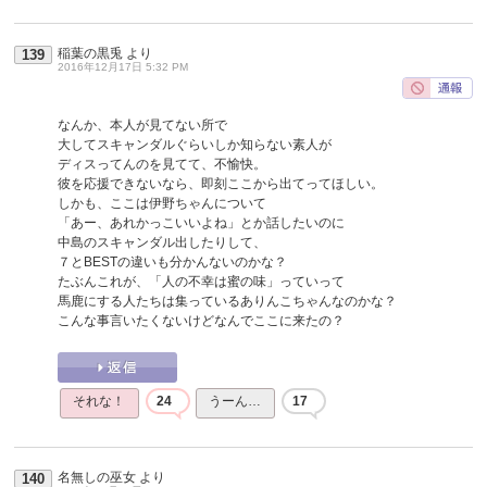
稲葉の黒兎
より
139
2016年12月17日 5:32 PM
なんか、本人が見てない所で
大してスキャンダルぐらいしか知らない素人が
ディスってんのを見てて、不愉快。
彼を応援できないなら、即刻ここから出てってほしい。
しかも、ここは伊野ちゃんについて
「あー、あれかっこいいよね」とか話したいのに
中島のスキャンダル出したりして、
７とBESTの違いも分かんないのかな？
たぶんこれが、「人の不幸は蜜の味」っていって
馬鹿にする人たちは集っているありんこちゃんなのかな？
こんな事言いたくないけどなんでここに来たの？
それな！
24
うーん…
17
名無しの巫女
より
140