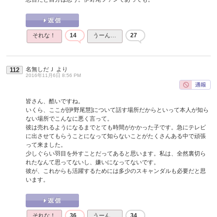
それな！
14
うーん…
27
名無しだＪ
より
112
2016年11月6日 8:56 PM
皆さん、酷いですね。
いくら、ここが[伊野尾慧]について話す場所だからといって本人が知ら
ない場所でこんなに悪く言って。
彼は売れるようになるまでとても時間がかかった子です。急にテレビ
に出させてもらうことになって知らないことがたくさんある中で頑張
って来ました。
少しぐらい羽目を外すことだってあると思います。私は、全然裏切ら
れたなんて思ってないし、嫌いになってないです。
彼が、これからも活躍するためには多少のスキャンダルも必要だと思
います。
それな！
36
うーん…
34