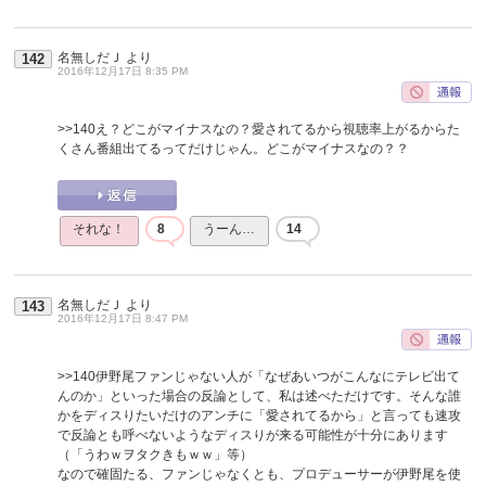
名無しだＪ
より
142
2016年12月17日 8:35 PM
>>140
え？どこがマイナスなの？愛されてるから視聴率上がるからた
くさん番組出てるってだけじゃん。どこがマイナスなの？？
それな！
8
うーん…
14
名無しだＪ
より
143
2016年12月17日 8:47 PM
>>140
伊野尾ファンじゃない人が「なぜあいつがこんなにテレビ出て
んのか」といった場合の反論として、私は述べただけです。そんな誰
かをディスりたいだけのアンチに「愛されてるから」と言っても速攻
で反論とも呼べないようなディスりが来る可能性が十分にあります
（「うわｗヲタクきもｗｗ」等）
なので確固たる、ファンじゃなくとも、プロデューサーが伊野尾を使