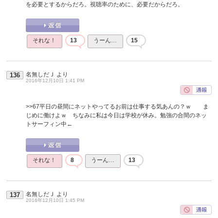
を必要とするからだろ。視聴率のために、必要だからだろ。
それな！
13
うーん…
15
名無しだＪ
より
136
2016年12月10日 1:41 PM
>>67
平日の昼間にネットやってるお前は仕事する気あんの？ｗ ま
じめに働けよｗ ちなみに私は今日は学校が休み。勉強の合間のネッ
トサーフィン中←
それな！
8
うーん…
13
名無しだＪ
より
137
2016年12月10日 1:45 PM