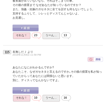
被害届が出ていないなら、それはそこまでの事。
その後の措置まで なぜあなたが知っているのですか？
また、強姦・妊娠のガセネタに全てを話すも何もないでしょう。
支持するふりして、シレッとディスてんじゃないよ、
お見通し。
それな！
23
うーん…
13
名無しだＪ
より
115
2016年11月8日 11:58 PM
あなたになにがわかるんですか?
あなたこそ、なぜガセネタと言えるのですか｡その後の措置を私が知っ
ていたからってあなたには関係ないと思います。
別に、ディスってなんかないですよ。
それな！
10
うーん…
16