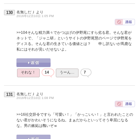
名無しだＪ
より
130
2016年12月10日 1:05 PM
>>104
そんな精力満々でかつはげの伊野尾にすら劣る君。そんな君が
ネットで、「ジャニ研」というサイトの伊野尾慧のページで伊野尾を
ディスる。そんな君の生きている価値とは？ 申し訳ないが馬鹿な
私にはそれが見いだせないよ。
それな！
14
うーん…
7
名無しだＪ
より
131
2016年12月10日 1:08 PM
>>16
社交辞令ですら「可愛い！」「かっこいい！」と言われたことの
ない君がかわいそうになるね。まぁだからといってそう卑屈になる
な。男の嫉妬は醜いぞｗ