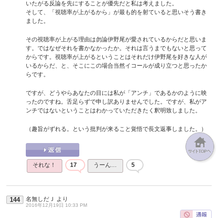
いたがる反論を先にすることが優先だと私は考えました。
そして、「視聴率が上がるから」が最も的を射ていると思いそう書き
ました。
その視聴率が上がる理由は勿論伊野尾が愛されているからだと思いま
す。ではなぜそれを書かなかったか。それは言うまでもないと思って
からです。視聴率が上がるということはそれだけ伊野尾を好きな人が
いるからだ、と、そこにこの場合当然イコールが成り立つと思ったか
らです。
ですが、どうやらあなたの目には私が「アンチ」であるかのように映
ったのですね。舌足らずで申し訳ありませんでした。ですが、私がア
ンチではないということはわかっていただきたく釈明致しました。
（趣旨がずれる。という批判が来ること覚悟で長文返事しました。）
それな！
17
うーん…
5
名無しだＪ
より
144
2016年12月19日 10:33 PM