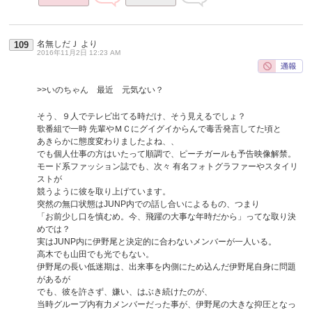
名無しだＪ
より
109
2016年11月2日 12:23 AM
>>いのちゃん 最近 元気ない？
そう、９人でテレビ出てる時だけ、そう見えるでしょ？
歌番組で一時 先輩やＭＣにグイグイからんで毒舌発言してた頃と
あきらかに態度変わりましたよね、、
でも個人仕事の方はいたって順調で、ピーチガールも予告映像解禁。
モード系ファッション誌でも、次々 有名フォトグラファーやスタイリ
ストが
競うように彼を取り上げています。
突然の無口状態はJUNP内での話し合いによるもの、つまり
「お前少し口を慎むめ。今、飛躍の大事な年時だから」ってな取り決
めでは？
実はJUNP内に伊野尾と決定的に合わないメンバーが一人いる。
高木でも山田でも光でもない。
伊野尾の長い低迷期は、出来事を内側にため込んだ伊野尾自身に問題
があるが
でも、彼を許さず、嫌い、はぶき続けたのが、
当時グループ内有力メンバーだった事が、伊野尾の大きな抑圧となっ