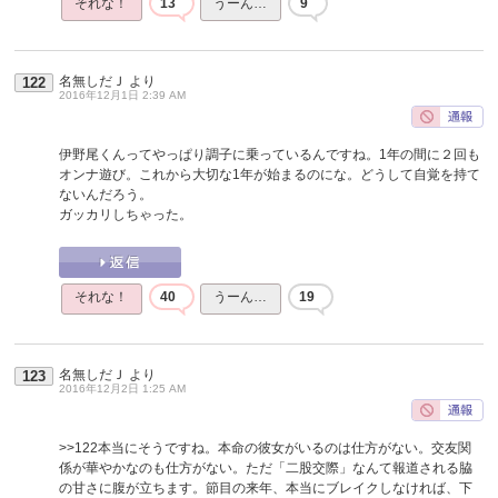
それな！
13
うーん…
9
名無しだＪ
より
122
2016年12月1日 2:39 AM
伊野尾くんってやっぱり調子に乗っているんですね。1年の間に２回も
オンナ遊び。これから大切な1年が始まるのにな。どうして自覚を持て
ないんだろう。
ガッカリしちゃった。
それな！
40
うーん…
19
名無しだＪ
より
123
2016年12月2日 1:25 AM
>>122
本当にそうですね。本命の彼女がいるのは仕方がない。交友関
係が華やかなのも仕方がない。ただ「二股交際」なんて報道される脇
の甘さに腹が立ちます。節目の来年、本当にブレイクしなければ、下