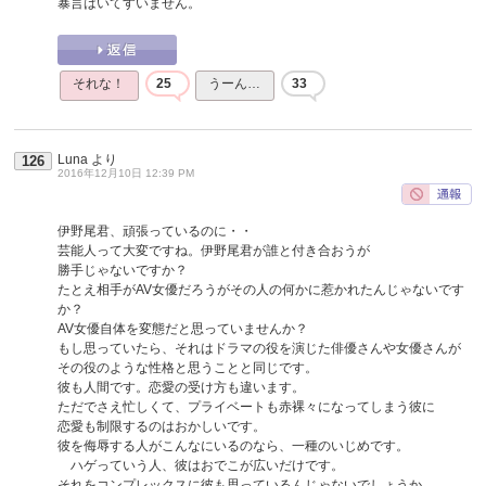
暴言はいてすいません。
それな！
25
うーん…
33
Luna
より
126
2016年12月10日 12:39 PM
伊野尾君、頑張っているのに・・
芸能人って大変ですね。伊野尾君が誰と付き合おうが
勝手じゃないですか？
たとえ相手がAV女優だろうがその人の何かに惹かれたんじゃないです
か？
AV女優自体を変態だと思っていませんか？
もし思っていたら、それはドラマの役を演じた俳優さんや女優さんが
その役のような性格と思うことと同じです。
彼も人間です。恋愛の受け方も違います。
ただでさえ忙しくて、プライベートも赤裸々になってしまう彼に
恋愛も制限するのはおかしいです。
彼を侮辱する人がこんなにいるのなら、一種のいじめです。
ハゲっていう人、彼はおでこが広いだけです。
それをコンプレックスに彼も思っているんじゃないでしょうか。