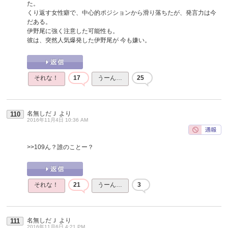
た。
くり返す女性癖で、中心的ポジションから滑り落ちたが、発言力は今
だある。
伊野尾に強く注意した可能性も。
彼は、突然人気爆発した伊野尾が 今も嫌い。
それな！
17
うーん…
25
名無しだＪ
より
110
2016年11月4日 10:36 AM
>>109
ん？誰のことー？
それな！
21
うーん…
3
名無しだＪ
より
111
2016年11月6日 4:21 PM