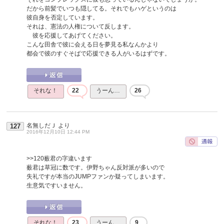
だから前髪でいつも隠してる。それでもハゲというのは
彼自身を否定しています。
それは、憲法の人権について反します。
彼を応援してあげてください。
こんな田舎で彼に会える日を夢見る私なんかより
都会で彼のすぐそばで応援できる人がいるはずです。
それな！
22
うーん…
26
名無しだＪ
より
127
2016年12月10日 12:44 PM
>>120
薮君の字違います
薮君は草冠に数です。伊野ちゃん反対派が多いので
失礼ですが本当のJUMPファンか疑ってしまいます。
生意気ですいません。
それな！
23
うーん…
9