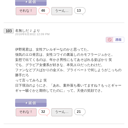
それな！
46
うーん…
13
名無しだＪ
より
103
2016年9月30日 12:09 PM
伊野尾君は、女性アレルギーなのかと思ってた。
強気のエロ発言は、女性コワイの裏返しのカモフラージュかと。
妄想で出てくるのは、年かさ男性にもてあそばれる姿ばかり 笑
でも、グラビア女優系が好きな、本気エロだったわけだ。
ファンなどブスばかりの金ズル、プライベートで何しようがこっちの
勝手だろ
って言ってみろよ 笑
日下瑛治のようにさ、「あれ、案外落ち着いてますね？もっとギャー
ギャー騒ぐかと期待してたのに」って。天使の笑顔でさ。
それな！
32
うーん…
21