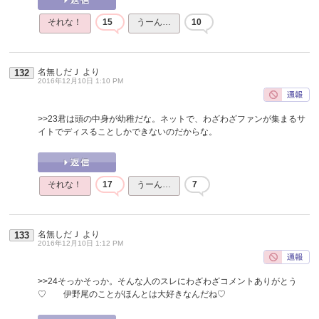
それな！
15
うーん…
10
名無しだＪ
より
132
2016年12月10日 1:10 PM
>>23
君は頭の中身が幼稚だな。ネットで、わざわざファンが集まるサ
イトでディスることしかできないのだからな。
それな！
17
うーん…
7
名無しだＪ
より
133
2016年12月10日 1:12 PM
>>24
そっかそっか。そんな人のスレにわざわざコメントありがとう
♡ 伊野尾のことがほんとは大好きなんだね♡