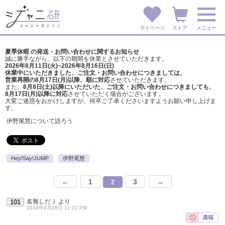
マイページ
ストア
メニュー
夏季休暇 の発送・お問い合わせに関するお知らせ
誠に勝手ながら、以下の期間を休業とさせていただきます。
2026年8月11日(火)~2026年8月16日(日)
休業中にいただきました、ご注文・お問い合わせにつきましては、
営業再開の8月17日(月)以降、順に対応
させていただきます。
また、
8月8日(土)以降にいただいた、ご注文・
お問い合わせにつきましても、
8月17日(月)以降に対応
させていただく場合がございます。
大変ご迷惑をおかけしますが、
何卒ご了承くださいますようお願い申し上げま
す。
伊野尾慧について語ろう
Hey!Say!JUMP
伊野尾慧
←
1
3
→
2
名無しだＪ
より
101
2016年9月26日 11:21 PM