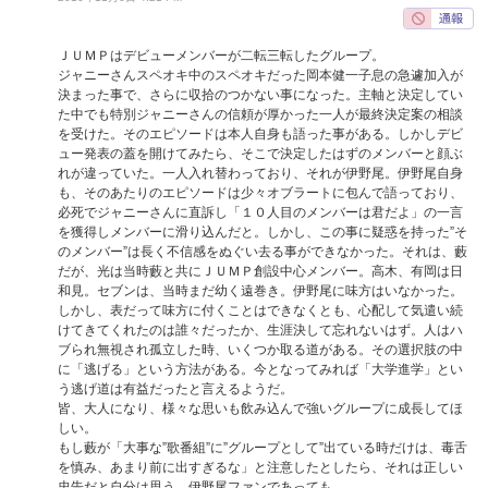
ＪＵＭＰはデビューメンバーが二転三転したグループ。
ジャニーさんスペオキ中のスペオキだった岡本健一子息の急遽加入が
決まった事で、さらに収拾のつかない事になった。主軸と決定してい
た中でも特別ジャニーさんの信頼が厚かった一人が最終決定案の相談
を受けた。そのエピソードは本人自身も語った事がある。しかしデビ
ュー発表の蓋を開けてみたら、そこで決定したはずのメンバーと顔ぶ
れが違っていた。一人入れ替わっており、それが伊野尾。伊野尾自身
も、そのあたりのエピソードは少々オブラートに包んで語っており、
必死でジャニーさんに直訴し「１０人目のメンバーは君だよ」の一言
を獲得しメンバーに滑り込んだと。しかし、この事に疑惑を持った”そ
のメンバー”は長く不信感をぬぐい去る事ができなかった。それは、藪
だが、光は当時藪と共にＪＵＭＰ創設中心メンバー。高木、有岡は日
和見。セブンは、当時まだ幼く遠巻き。伊野尾に味方はいなかった。
しかし、表だって味方に付くことはできなくとも、心配して気遣い続
けてきてくれたのは誰々だったか、生涯決して忘れないはず。人はハ
ブられ無視され孤立した時、いくつか取る道がある。その選択肢の中
に「逃げる」という方法がある。今となってみれば「大学進学」とい
う逃げ道は有益だったと言えるようだ。
皆、大人になり、様々な思いも飲み込んで強いグループに成長してほ
しい。
もし藪が「大事な”歌番組”に”グループとして”出ている時だけは、毒舌
を慎み、あまり前に出すぎるな」と注意したとしたら、それは正しい
忠告だと自分は思う。伊野尾ファンであっても。