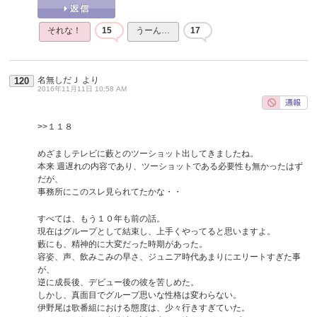
それな！
15
うーん…
17
名無しだＪ
より
120
2016年11月11日 10:58 AM
>>１１８
めざましテレビに藪とのツーショット出してきましたね。
本来 週遅れの内容であり、ツーショットである必要性も無かったはず
だが、
事務所にこのスレ見られてたかな・・
すべては、もう１０年も前の話。
現在はグループとして結束し、上手くやってると思いますよ。
藪にも、精神的に大変だった時期があった。
容姿、声、飲みこみの早さ、ジュニア時代あまりにエリートすぎた事
が、
逆に成長後、デビュー後の彼を苦しめた。
しかし、真面目でグループ思いな性格は変わらない。
伊野尾は歌番組における態度は、少々行きすぎていた。