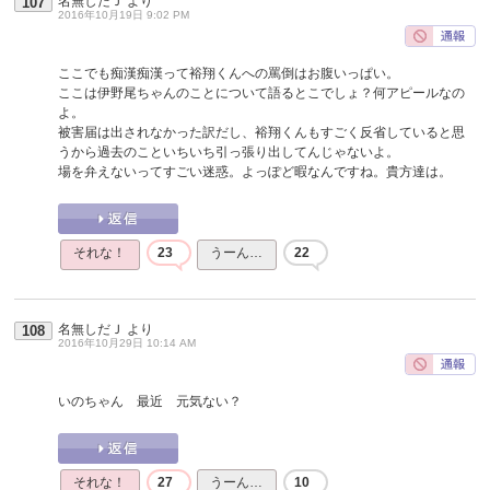
名無しだＪ
より
107
2016年10月19日 9:02 PM
ここでも痴漢痴漢って裕翔くんへの罵倒はお腹いっぱい。
ここは伊野尾ちゃんのことについて語るとこでしょ？何アピールなの
よ。
被害届は出されなかった訳だし、裕翔くんもすごく反省していると思
うから過去のこといちいち引っ張り出してんじゃないよ。
場を弁えないってすごい迷惑。よっぽど暇なんですね。貴方達は。
それな！
23
うーん…
22
名無しだＪ
より
108
2016年10月29日 10:14 AM
いのちゃん 最近 元気ない？
それな！
27
うーん…
10