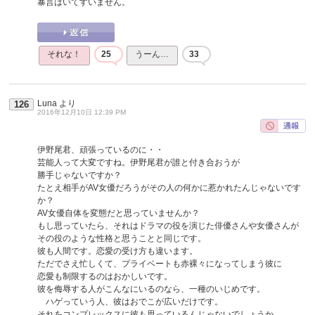
暴言はいてすいません。
それな！
25
うーん…
33
Luna
より
126
2016年12月10日 12:39 PM
伊野尾君、頑張っているのに・・
芸能人って大変ですね。伊野尾君が誰と付き合おうが
勝手じゃないですか？
たとえ相手がAV女優だろうがその人の何かに惹かれたんじゃないです
か？
AV女優自体を変態だと思っていませんか？
もし思っていたら、それはドラマの役を演じた俳優さんや女優さんが
その役のような性格と思うことと同じです。
彼も人間です。恋愛の受け方も違います。
ただでさえ忙しくて、プライベートも赤裸々になってしまう彼に
恋愛も制限するのはおかしいです。
彼を侮辱する人がこんなにいるのなら、一種のいじめです。
ハゲっていう人、彼はおでこが広いだけです。
それをコンプレックスに彼も思っているんじゃないでしょうか。