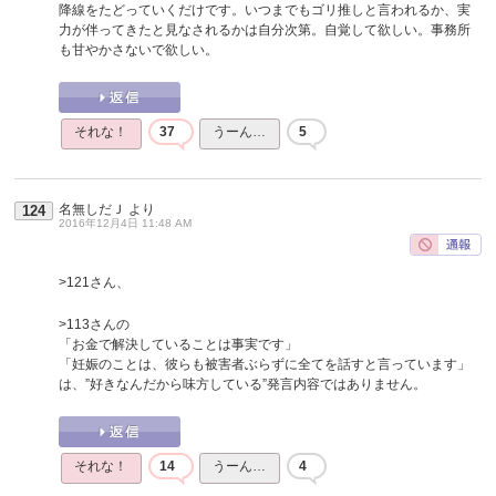
降線をたどっていくだけです。いつまでもゴリ推しと言われるか、実
力が伴ってきたと見なされるかは自分次第。自覚して欲しい。事務所
も甘やかさないで欲しい。
それな！
37
うーん…
5
名無しだＪ
より
124
2016年12月4日 11:48 AM
>121さん、
>113さんの
「お金で解決していることは事実です」
「妊娠のことは、彼らも被害者ぶらずに全てを話すと言っています」
は、”好きなんだから味方している”発言内容ではありません。
それな！
14
うーん…
4