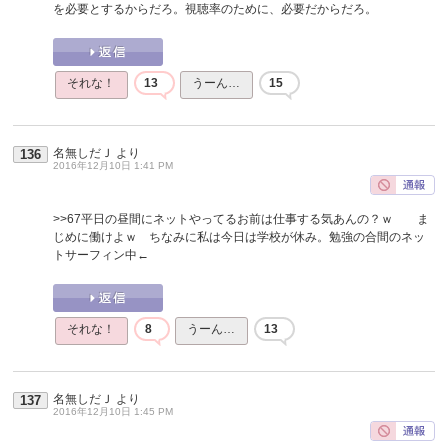
を必要とするからだろ。視聴率のために、必要だからだろ。
それな！
13
うーん…
15
名無しだＪ
より
136
2016年12月10日 1:41 PM
>>67
平日の昼間にネットやってるお前は仕事する気あんの？ｗ ま
じめに働けよｗ ちなみに私は今日は学校が休み。勉強の合間のネッ
トサーフィン中←
それな！
8
うーん…
13
名無しだＪ
より
137
2016年12月10日 1:45 PM