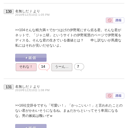
名無しだＪ
より
130
2016年12月10日 1:05 PM
>>104
そんな精力満々でかつはげの伊野尾にすら劣る君。そんな君が
ネットで、「ジャニ研」というサイトの伊野尾慧のページで伊野尾を
ディスる。そんな君の生きている価値とは？ 申し訳ないが馬鹿な
私にはそれが見いだせないよ。
それな！
14
うーん…
7
名無しだＪ
より
131
2016年12月10日 1:08 PM
>>16
社交辞令ですら「可愛い！」「かっこいい！」と言われたことの
ない君がかわいそうになるね。まぁだからといってそう卑屈になる
な。男の嫉妬は醜いぞｗ