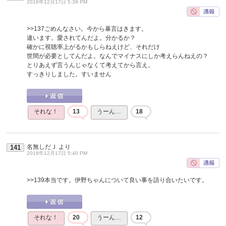
2016年12月17日 5:38 PM
>>137
ごめんなさい。今から暴言はきます。
違います。愛されてんだよ。分かるか？
確かに視聴率上がるかもしらねえけど、それだけ
世間が必要としてんだよ。なんでマイナスにしか考えらんねえの？
とりあえず言うんじゃなくて考えてから言え。
すっきりしました。すいません
それな！
13
うーん…
18
名無しだＪ
より
141
2016年12月17日 5:40 PM
>>139
本当です。伊野ちゃんについて良い事を語り合いたいです。
それな！
20
うーん…
12