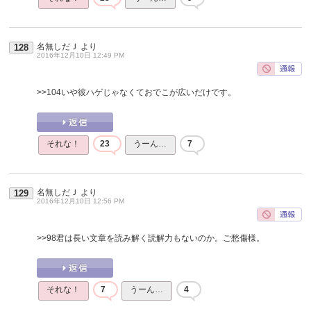
名無しだＪ
より
128
2016年12月10日 12:49 PM
>>104
いや彼ハゲじゃなくておでこが広いだけです。
それな！
23
うーん…
7
名無しだＪ
より
129
2016年12月10日 12:56 PM
>>98
君は長い文章を読み解く読解力もないのか。ご愁傷様。
それな！
7
うーん…
4