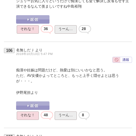
ジュリーお気に入りというだけで痴漢しても金で解決し反省もせず主
演できるなんて羨ましいですね中島裕翔
それな！
36
うーん…
28
名無しだＪ
より
106
2016年10月13日 5:47 PM
痴漢や妊娠は問題だけど、熱愛は別にいいかなと思う。
ただ、AV女優かよってところと、もっと上手く隠せよとは思う
が・・・。
伊野尾担より
それな！
48
うーん…
8