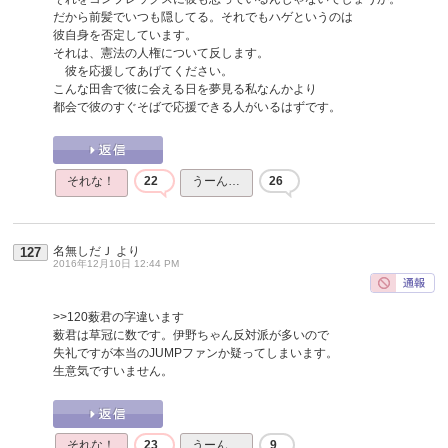
だから前髪でいつも隠してる。それでもハゲというのは
彼自身を否定しています。
それは、憲法の人権について反します。
彼を応援してあげてください。
こんな田舎で彼に会える日を夢見る私なんかより
都会で彼のすぐそばで応援できる人がいるはずです。
それな！
22
うーん…
26
名無しだＪ
より
127
2016年12月10日 12:44 PM
>>120
薮君の字違います
薮君は草冠に数です。伊野ちゃん反対派が多いので
失礼ですが本当のJUMPファンか疑ってしまいます。
生意気ですいません。
それな！
23
うーん…
9