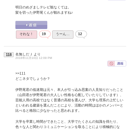
明日のめざましテレビ観なくては。
髪を切った伊野尾くんが観れますね♪
それな！
19
うーん…
12
名無しだＪ
より
118
2016年11月10日 12:09 PM
>>111
どこネタでしょうか？
伊野尾君の低迷期は元々、本人が引っ込み思案の人見知りだったこと
（山田君が伊野尾君の大人しい性格を心配していたりしています）、
芸能人用の高校ではなく普通の高校を選んび、大学も理系の上忙しい
といわれる建築を選んだことにより、活動の時間はほかのメンバーと
比べると格段に少なかったと思われます。
大学を卒業し時間ができたこと、大学でたくさんの知識を得たり、
色々な人と関わりコミュニケーションを取ることにより積極的にな