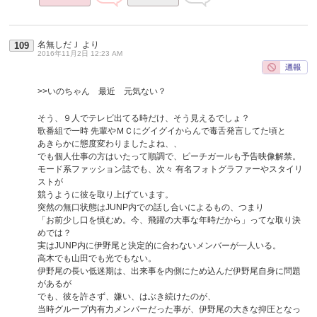
名無しだＪ
より
109
2016年11月2日 12:23 AM
>>いのちゃん 最近 元気ない？
そう、９人でテレビ出てる時だけ、そう見えるでしょ？
歌番組で一時 先輩やＭＣにグイグイからんで毒舌発言してた頃と
あきらかに態度変わりましたよね、、
でも個人仕事の方はいたって順調で、ピーチガールも予告映像解禁。
モード系ファッション誌でも、次々 有名フォトグラファーやスタイリ
ストが
競うように彼を取り上げています。
突然の無口状態はJUNP内での話し合いによるもの、つまり
「お前少し口を慎むめ。今、飛躍の大事な年時だから」ってな取り決
めでは？
実はJUNP内に伊野尾と決定的に合わないメンバーが一人いる。
高木でも山田でも光でもない。
伊野尾の長い低迷期は、出来事を内側にため込んだ伊野尾自身に問題
があるが
でも、彼を許さず、嫌い、はぶき続けたのが、
当時グループ内有力メンバーだった事が、伊野尾の大きな抑圧となっ