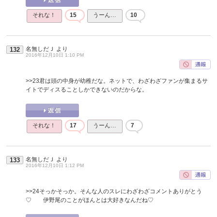
それな！
15
うーん…
10
名無しだＪ
より
132
2016年12月10日 1:10 PM
>>23
君は頭の中身が幼稚だな。ネットで、わざわざファンが集まるサ
イトでディスることしかできないのだからな。
それな！
17
うーん…
7
名無しだＪ
より
133
2016年12月10日 1:12 PM
>>24
そっかそっか。そんな人のスレにわざわざコメントありがとう
♡ 伊野尾のことがほんとは大好きなんだね♡