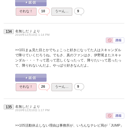
それな！
10
うーん…
9
名無しだＪ
より
134
2016年12月10日 1:14 PM
>>101
まぁ見た目とかでちょこっと好きになってた人はスキャンダル
で降りていくだろうね。でもさ、真のファンはさ、伊野尾またスキャ
ンダル・・・？って思って悲しくなったって、降りたいって思ったっ
て、降りれないんだよ。やっぱり好きなんだよ。
それな！
26
うーん…
9
名無しだＪ
より
135
2016年12月10日 1:17 PM
>>105
活動休止しない理由は事務所が、いろんなテレビ局が「JUMP」