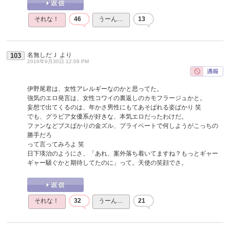
それな！
46
うーん…
13
名無しだＪ
より
103
2016年9月30日 12:09 PM
伊野尾君は、女性アレルギーなのかと思ってた。
強気のエロ発言は、女性コワイの裏返しのカモフラージュかと。
妄想で出てくるのは、年かさ男性にもてあそばれる姿ばかり 笑
でも、グラビア女優系が好きな、本気エロだったわけだ。
ファンなどブスばかりの金ズル、プライベートで何しようがこっちの
勝手だろ
って言ってみろよ 笑
日下瑛治のようにさ、「あれ、案外落ち着いてますね？もっとギャー
ギャー騒ぐかと期待してたのに」って。天使の笑顔でさ。
それな！
32
うーん…
21