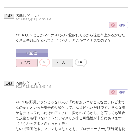
名無しだＪ
より
142
2016年12月17日 8:35 PM
>>140
え？どこがマイナスなの？愛されてるから視聴率上がるからた
くさん番組出てるってだけじゃん。どこがマイナスなの？？
それな！
8
うーん…
14
名無しだＪ
より
143
2016年12月17日 8:47 PM
>>140
伊野尾ファンじゃない人が「なぜあいつがこんなにテレビ出て
んのか」といった場合の反論として、私は述べただけです。そんな誰
かをディスりたいだけのアンチに「愛されてるから」と言っても速攻
で反論とも呼べないようなディスりが来る可能性が十分にあります
（「うわｗヲタクきもｗｗ」等）
なので確固たる、ファンじゃなくとも、プロデューサーが伊野尾を使