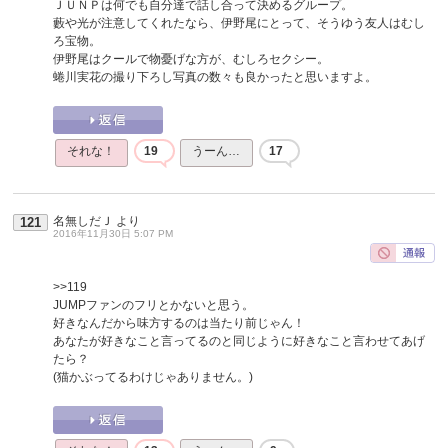
ＪＵＮＰは何でも自分達で話し合って決めるグループ。
藪や光が注意してくれたなら、伊野尾にとって、そうゆう友人はむし
ろ宝物。
伊野尾はクールで物憂げな方が、むしろセクシー。
蜷川実花の撮り下ろし写真の数々も良かったと思いますよ。
それな！
19
うーん…
17
名無しだＪ
より
121
2016年11月30日 5:07 PM
>>119
JUMPファンのフリとかないと思う。
好きなんだから味方するのは当たり前じゃん！
あなたが好きなこと言ってるのと同じように好きなこと言わせてあげ
たら？
(猫かぶってるわけじゃありません。)