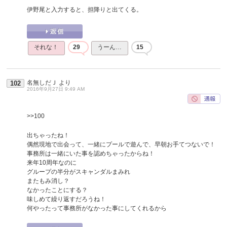
伊野尾と入力すると、担降りと出てくる。
それな！
29
うーん…
15
名無しだＪ
より
102
2016年9月27日 9:49 AM
>>100
出ちゃったね！
偶然現地で出会って、一緒にプールで遊んで、早朝お手てつないで！
事務所は一緒にいた事を認めちゃったからね！
来年10周年なのに
グループの半分がスキャンダルまみれ
またもみ消し？
なかったことにする？
味しめて繰り返すだろうね！
何やったって事務所がなかった事にしてくれるから