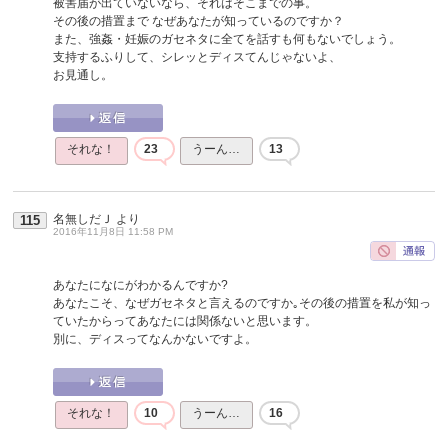
被害届が出ていないなら、それはそこまでの事。
その後の措置まで なぜあなたが知っているのですか？
また、強姦・妊娠のガセネタに全てを話すも何もないでしょう。
支持するふりして、シレッとディスてんじゃないよ、
お見通し。
それな！
23
うーん…
13
名無しだＪ
より
115
2016年11月8日 11:58 PM
あなたになにがわかるんですか?
あなたこそ、なぜガセネタと言えるのですか｡その後の措置を私が知っ
ていたからってあなたには関係ないと思います。
別に、ディスってなんかないですよ。
それな！
10
うーん…
16