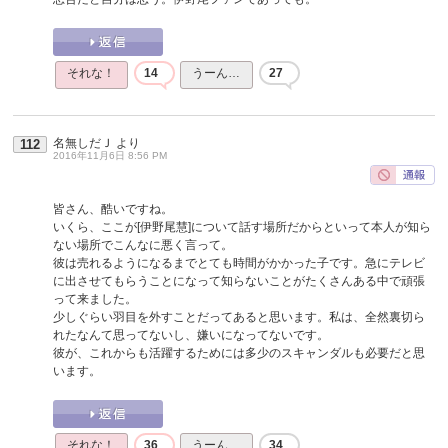
それな！
14
うーん…
27
名無しだＪ
より
112
2016年11月6日 8:56 PM
皆さん、酷いですね。
いくら、ここが[伊野尾慧]について話す場所だからといって本人が知ら
ない場所でこんなに悪く言って。
彼は売れるようになるまでとても時間がかかった子です。急にテレビ
に出させてもらうことになって知らないことがたくさんある中で頑張
って来ました。
少しぐらい羽目を外すことだってあると思います。私は、全然裏切ら
れたなんて思ってないし、嫌いになってないです。
彼が、これからも活躍するためには多少のスキャンダルも必要だと思
います。
それな！
36
うーん…
34