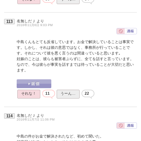
名無しだＪ
より
113
2016年11月6日 9:03 PM
中島くんもとても反省しています。お金で解決していることは事実で
す。しかし、それは彼の意思ではなく、事務所が行っていることで
す。それについて彼を悪く言うのは間違っていると思います｡
妊娠のことは、彼らも被害者ぶらずに、全てを話すと言っています。
なので、今は彼らが事実を話すまでは待っていることが大切だと思い
ます。
それな！
11
うーん…
22
名無しだＪ
より
114
2016年11月7日 11:06 PM
中島の件がお金で解決されたなど、初めて聞いた。