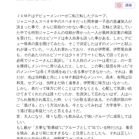
ＪＵＭＰはデビューメンバーが二転三転したグループ。
ジャニーさんスペオキ中のスペオキだった岡本健一子息の急遽加入が
決まった事で、さらに収拾のつかない事になった。主軸と決定してい
た中でも特別ジャニーさんの信頼が厚かった一人が最終決定案の相談
を受けた。そのエピソードは本人自身も語った事がある。しかしデビ
ュー発表の蓋を開けてみたら、そこで決定したはずのメンバーと顔ぶ
れが違っていた。一人入れ替わっており、それが伊野尾。伊野尾自身
も、そのあたりのエピソードは少々オブラートに包んで語っており、
必死でジャニーさんに直訴し「１０人目のメンバーは君だよ」の一言
を獲得しメンバーに滑り込んだと。しかし、この事に疑惑を持った”そ
のメンバー”は長く不信感をぬぐい去る事ができなかった。それは、藪
だが、光は当時藪と共にＪＵＭＰ創設中心メンバー。高木、有岡は日
和見。セブンは、当時まだ幼く遠巻き。伊野尾に味方はいなかった。
しかし、表だって味方に付くことはできなくとも、心配して気遣い続
けてきてくれたのは誰々だったか、生涯決して忘れないはず。人はハ
ブられ無視され孤立した時、いくつか取る道がある。その選択肢の中
に「逃げる」という方法がある。今となってみれば「大学進学」とい
う逃げ道は有益だったと言えるようだ。
皆、大人になり、様々な思いも飲み込んで強いグループに成長してほ
しい。
もし藪が「大事な”歌番組”に”グループとして”出ている時だけは、毒舌
を慎み、あまり前に出すぎるな」と注意したとしたら、それは正しい
忠告だと自分は思う。伊野尾ファンであっても。