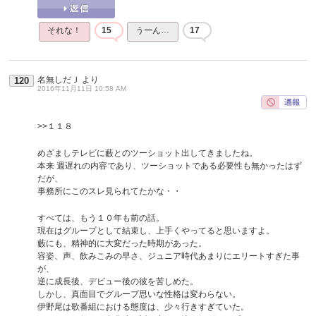
それな！
15
うーん…
17
名無しだＪ
より
120
2016年11月11日 10:58 AM
>>１１８
めざましテレビに藪とのツーショット出してきましたね。
本来 週遅れの内容であり、ツーショットである必要性も無かったはず
だが、
事務所にこのスレ見られてたかな・・
すべては、もう１０年も前の話。
現在はグループとして結束し、上手くやってると思いますよ。
藪にも、精神的に大変だった時期があった。
容姿、声、飲みこみの早さ、ジュニア時代あまりにエリートすぎた事
が、
逆に成長後、デビュー後の彼を苦しめた。
しかし、真面目でグループ思いな性格は変わらない。
伊野尾は歌番組における態度は、少々行きすぎていた。