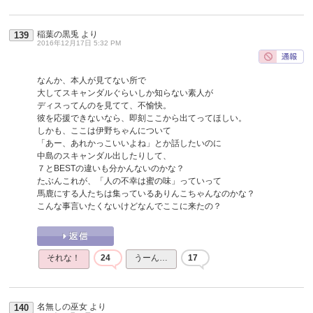
稲葉の黒兎
より
139
2016年12月17日 5:32 PM
なんか、本人が見てない所で
大してスキャンダルぐらいしか知らない素人が
ディスってんのを見てて、不愉快。
彼を応援できないなら、即刻ここから出てってほしい。
しかも、ここは伊野ちゃんについて
「あー、あれかっこいいよね」とか話したいのに
中島のスキャンダル出したりして、
７とBESTの違いも分かんないのかな？
たぶんこれが、「人の不幸は蜜の味」っていって
馬鹿にする人たちは集っているありんこちゃんなのかな？
こんな事言いたくないけどなんでここに来たの？
それな！
24
うーん…
17
名無しの巫女
より
140