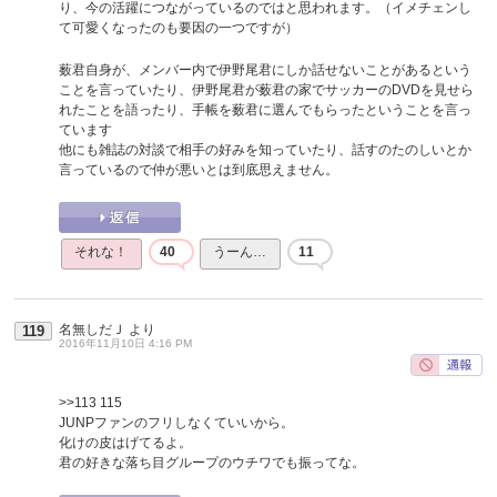
り、今の活躍につながっているのではと思われます。（イメチェンし
て可愛くなったのも要因の一つですが）
薮君自身が、メンバー内で伊野尾君にしか話せないことがあるという
ことを言っていたり、伊野尾君が薮君の家でサッカーのDVDを見せら
れたことを語ったり、手帳を薮君に選んでもらったということを言っ
ています
他にも雑誌の対談で相手の好みを知っていたり、話すのたのしいとか
言っているので仲が悪いとは到底思えません。
それな！
40
うーん…
11
名無しだＪ
より
119
2016年11月10日 4:16 PM
>>113
115
JUNPファンのフリしなくていいから。
化けの皮はげてるよ。
君の好きな落ち目グループのウチワでも振ってな。