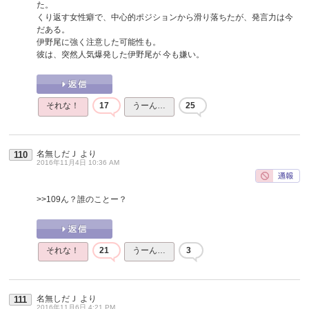
た。
くり返す女性癖で、中心的ポジションから滑り落ちたが、発言力は今
だある。
伊野尾に強く注意した可能性も。
彼は、突然人気爆発した伊野尾が 今も嫌い。
それな！
17
うーん…
25
名無しだＪ
より
110
2016年11月4日 10:36 AM
>>109
ん？誰のことー？
それな！
21
うーん…
3
名無しだＪ
より
111
2016年11月6日 4:21 PM