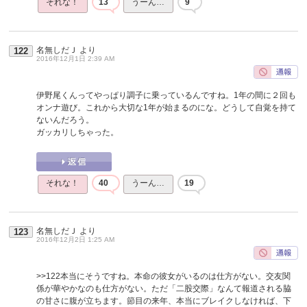
それな！
13
うーん…
9
名無しだＪ
より
122
2016年12月1日 2:39 AM
伊野尾くんってやっぱり調子に乗っているんですね。1年の間に２回も
オンナ遊び。これから大切な1年が始まるのにな。どうして自覚を持て
ないんだろう。
ガッカリしちゃった。
それな！
40
うーん…
19
名無しだＪ
より
123
2016年12月2日 1:25 AM
>>122
本当にそうですね。本命の彼女がいるのは仕方がない。交友関
係が華やかなのも仕方がない。ただ「二股交際」なんて報道される脇
の甘さに腹が立ちます。節目の来年、本当にブレイクしなければ、下