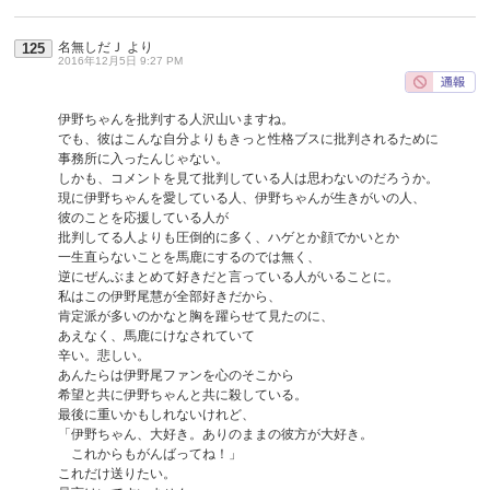
名無しだＪ
より
125
2016年12月5日 9:27 PM
伊野ちゃんを批判する人沢山いますね。
でも、彼はこんな自分よりもきっと性格ブスに批判されるために
事務所に入ったんじゃない。
しかも、コメントを見て批判している人は思わないのだろうか。
現に伊野ちゃんを愛している人、伊野ちゃんが生きがいの人、
彼のことを応援している人が
批判してる人よりも圧倒的に多く、ハゲとか顔でかいとか
一生直らないことを馬鹿にするのでは無く、
逆にぜんぶまとめて好きだと言っている人がいることに。
私はこの伊野尾慧が全部好きだから、
肯定派が多いのかなと胸を躍らせて見たのに、
あえなく、馬鹿にけなされていて
辛い。悲しい。
あんたらは伊野尾ファンを心のそこから
希望と共に伊野ちゃんと共に殺している。
最後に重いかもしれないけれど、
「伊野ちゃん、大好き。ありのままの彼方が大好き。
これからもがんばってね！」
これだけ送りたい。