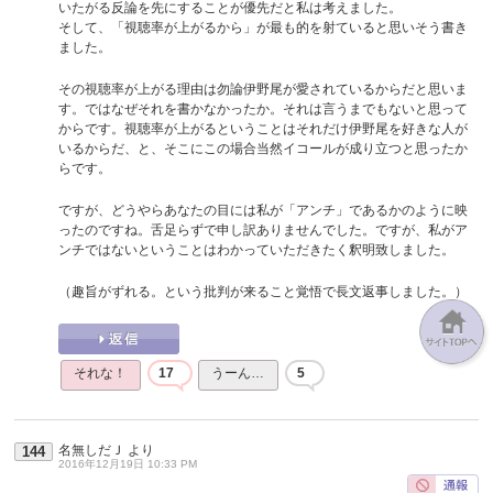
いたがる反論を先にすることが優先だと私は考えました。
そして、「視聴率が上がるから」が最も的を射ていると思いそう書き
ました。
その視聴率が上がる理由は勿論伊野尾が愛されているからだと思いま
す。ではなぜそれを書かなかったか。それは言うまでもないと思って
からです。視聴率が上がるということはそれだけ伊野尾を好きな人が
いるからだ、と、そこにこの場合当然イコールが成り立つと思ったか
らです。
ですが、どうやらあなたの目には私が「アンチ」であるかのように映
ったのですね。舌足らずで申し訳ありませんでした。ですが、私がア
ンチではないということはわかっていただきたく釈明致しました。
（趣旨がずれる。という批判が来ること覚悟で長文返事しました。）
それな！
17
うーん…
5
名無しだＪ
より
144
2016年12月19日 10:33 PM