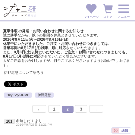
マイページ
ストア
メニュー
夏季休暇 の発送・お問い合わせに関するお知らせ
誠に勝手ながら、以下の期間を休業とさせていただきます。
2026年8月11日(火)~2026年8月16日(日)
休業中にいただきました、ご注文・お問い合わせにつきましては、
営業再開の8月17日(月)以降、順に対応
させていただきます。
また、
8月8日(土)以降にいただいた、ご注文・
お問い合わせにつきましても、
8月17日(月)以降に対応
させていただく場合がございます。
大変ご迷惑をおかけしますが、
何卒ご了承くださいますようお願い申し上げま
す。
伊野尾慧について語ろう
Hey!Say!JUMP
伊野尾慧
←
1
3
→
2
名無しだＪ
より
101
2016年9月26日 11:21 PM