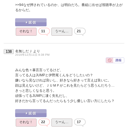
>>94
なぜ押されているのか、は明白だろ。番組に出せば視聴率が上が
るからだ。
それな！
11
うーん…
21
名無しだＪ
より
138
2016年12月11日 9:38 PM
みんな色々暴言言ってるけど、
言ってる人はJUMPと伊野尾くんをどうしたいの？
嫌いなら見なければ良いし、好きなら好きって言えば良いに。
顔は見えないけど、ＪＵＭＰがこれを見たらどう思うんだろう…
きっと悲しくなると思う。
頑張ってるJUMPに凄く失礼だし、
好きだから言ってるんだったらもう少し優しい言い方にしたら？
それな！
22
うーん…
17