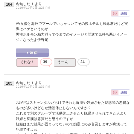
名無しだＪ
より
104
2016年10月9日 1:28 PM
AV女優と海外でプールでいちゃついてその後ホテルも残念君だけど実
際はハゲというのが…
男性ホルモン精力満々で今までのイメージと間逆で気持ち悪いイメー
ジになったよ伊野尾
それな！
39
うーん…
24
名無しだＪ
より
105
2016年10月9日 1:35 PM
JUMPはスキャンダルだらけでそれも痴漢や妊娠させた疑惑等の悪質な
ものが多いけどなぜ活動休止しないんですか？
これまで別のグループで活動休止させたり脱退させられてきた人より
妊娠と痴漢は悪質だと思うのですが
妊娠はまだ結果が固まってないので痴漢にのみ言及しますが痴漢って
犯罪ですよね