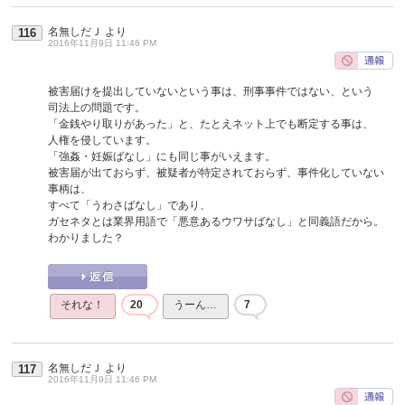
名無しだＪ
より
116
2016年11月9日 11:46 PM
被害届けを提出していないという事は、刑事事件ではない、という
司法上の問題です。
「金銭やり取りがあった」と、たとえネット上でも断定する事は、
人権を侵しています。
「強姦・妊娠ばなし」にも同じ事がいえます。
被害届が出ておらず、被疑者が特定されておらず、事件化していない
事柄は、
すべて「うわさばなし」であり、
ガセネタとは業界用語で「悪意あるウワサばなし」と同義語だから。
わかりました？
それな！
20
うーん…
7
名無しだＪ
より
117
2016年11月9日 11:46 PM