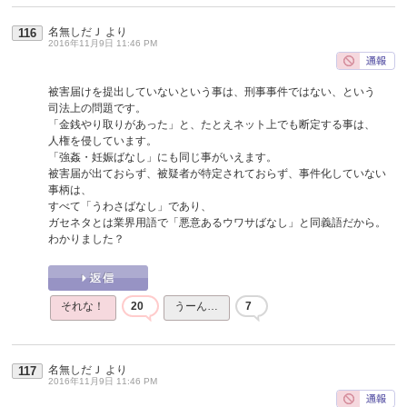
名無しだＪ
より
116
2016年11月9日 11:46 PM
被害届けを提出していないという事は、刑事事件ではない、という
司法上の問題です。
「金銭やり取りがあった」と、たとえネット上でも断定する事は、
人権を侵しています。
「強姦・妊娠ばなし」にも同じ事がいえます。
被害届が出ておらず、被疑者が特定されておらず、事件化していない
事柄は、
すべて「うわさばなし」であり、
ガセネタとは業界用語で「悪意あるウワサばなし」と同義語だから。
わかりました？
それな！
20
うーん…
7
名無しだＪ
より
117
2016年11月9日 11:46 PM