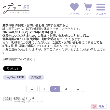
マイページ
ストア
メニュー
夏季休暇 の発送・お問い合わせに関するお知らせ
誠に勝手ながら、以下の期間を休業とさせていただきます。
2026年8月11日(火)~2026年8月16日(日)
休業中にいただきました、ご注文・お問い合わせにつきましては、
営業再開の8月17日(月)以降、順に対応
させていただきます。
また、
8月8日(土)以降にいただいた、ご注文・
お問い合わせにつきましても、
8月17日(月)以降に対応
させていただく場合がございます。
大変ご迷惑をおかけしますが、
何卒ご了承くださいますようお願い申し上げま
す。
伊野尾慧について語ろう
Hey!Say!JUMP
伊野尾慧
←
1
3
→
2
名無しだＪ
より
101
2016年9月26日 11:21 PM