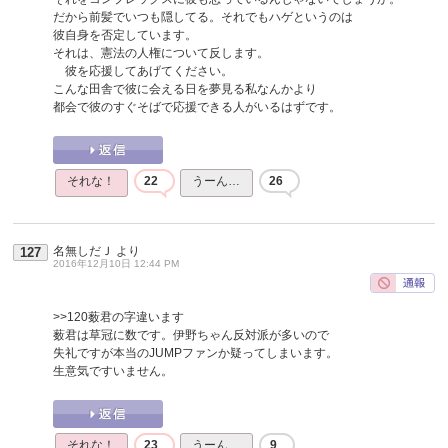
だから前髪でいつも隠してる。それでもハゲというのは
彼自身を否定しています。
それは、憲法の人権について反します。
彼を応援してあげてください。
こんな田舎で彼に会える日を夢見る私なんかより
都会で彼のすぐそばで応援できる人がいるはずです。
それな！
22
うーん…
26
名無しだＪ
より
127
2016年12月10日 12:44 PM
>>120
薮君の字違います
薮君は草冠に数です。伊野ちゃん反対派が多いので
失礼ですが本当のJUMPファンか疑ってしまいます。
生意気ですいません。
それな！
23
うーん…
9