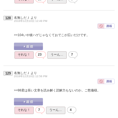
名無しだＪ
より
128
2016年12月10日 12:49 PM
>>104
いや彼ハゲじゃなくておでこが広いだけです。
それな！
23
うーん…
7
名無しだＪ
より
129
2016年12月10日 12:56 PM
>>98
君は長い文章を読み解く読解力もないのか。ご愁傷様。
それな！
7
うーん…
4