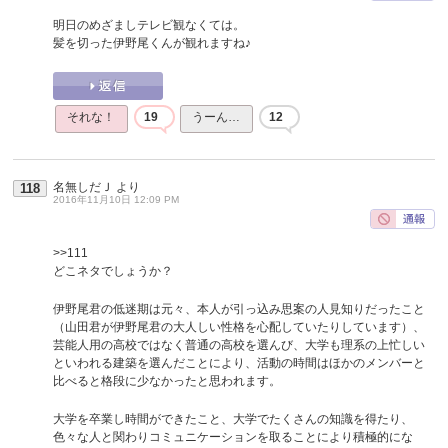
明日のめざましテレビ観なくては。
髪を切った伊野尾くんが観れますね♪
それな！
19
うーん…
12
名無しだＪ
より
118
2016年11月10日 12:09 PM
>>111
どこネタでしょうか？
伊野尾君の低迷期は元々、本人が引っ込み思案の人見知りだったこと
（山田君が伊野尾君の大人しい性格を心配していたりしています）、
芸能人用の高校ではなく普通の高校を選んび、大学も理系の上忙しい
といわれる建築を選んだことにより、活動の時間はほかのメンバーと
比べると格段に少なかったと思われます。
大学を卒業し時間ができたこと、大学でたくさんの知識を得たり、
色々な人と関わりコミュニケーションを取ることにより積極的にな