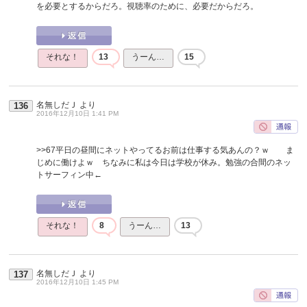
を必要とするからだろ。視聴率のために、必要だからだろ。
それな！
13
うーん…
15
名無しだＪ
より
136
2016年12月10日 1:41 PM
>>67
平日の昼間にネットやってるお前は仕事する気あんの？ｗ ま
じめに働けよｗ ちなみに私は今日は学校が休み。勉強の合間のネッ
トサーフィン中←
それな！
8
うーん…
13
名無しだＪ
より
137
2016年12月10日 1:45 PM