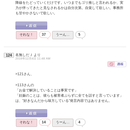
降線をたどっていくだけです。いつまでもゴリ推しと言われるか、実
力が伴ってきたと見なされるかは自分次第。自覚して欲しい。事務所
も甘やかさないで欲しい。
それな！
37
うーん…
5
名無しだＪ
より
124
2016年12月4日 11:48 AM
>121さん、
>113さんの
「お金で解決していることは事実です」
「妊娠のことは、彼らも被害者ぶらずに全てを話すと言っています」
は、”好きなんだから味方している”発言内容ではありません。
それな！
14
うーん…
4