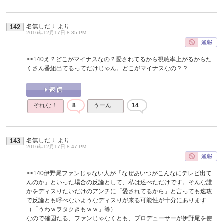
名無しだＪ
より
142
2016年12月17日 8:35 PM
>>140
え？どこがマイナスなの？愛されてるから視聴率上がるからた
くさん番組出てるってだけじゃん。どこがマイナスなの？？
それな！
8
うーん…
14
名無しだＪ
より
143
2016年12月17日 8:47 PM
>>140
伊野尾ファンじゃない人が「なぜあいつがこんなにテレビ出て
んのか」といった場合の反論として、私は述べただけです。そんな誰
かをディスりたいだけのアンチに「愛されてるから」と言っても速攻
で反論とも呼べないようなディスりが来る可能性が十分にあります
（「うわｗヲタクきもｗｗ」等）
なので確固たる、ファンじゃなくとも、プロデューサーが伊野尾を使