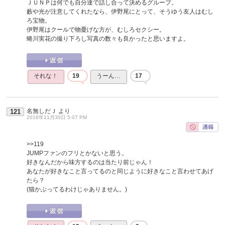
ＪＵＮＰは何でも自分達で話し合って決めるグループ。
藪や光が注意してくれたなら、伊野尾にとって、そうゆう友人はむし
ろ宝物。
伊野尾はクールで物憂げな方が、むしろセクシー。
蜷川実花の撮り下ろし写真の数々も良かったと思いますよ。
それな！
19
うーん…
17
名無しだＪ
より
121
2016年11月30日 5:07 PM
>>119
JUMPファンのフリとかないと思う。
好きなんだから味方するのは当たり前じゃん！
あなたが好きなこと言ってるのと同じように好きなこと言わせてあげ
たら？
(猫かぶってるわけじゃありません。)