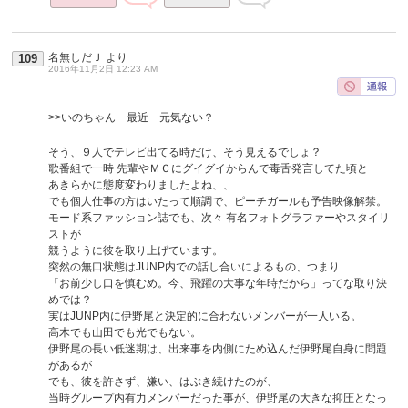
名無しだＪ
より
109
2016年11月2日 12:23 AM
>>いのちゃん 最近 元気ない？
そう、９人でテレビ出てる時だけ、そう見えるでしょ？
歌番組で一時 先輩やＭＣにグイグイからんで毒舌発言してた頃と
あきらかに態度変わりましたよね、、
でも個人仕事の方はいたって順調で、ピーチガールも予告映像解禁。
モード系ファッション誌でも、次々 有名フォトグラファーやスタイリ
ストが
競うように彼を取り上げています。
突然の無口状態はJUNP内での話し合いによるもの、つまり
「お前少し口を慎むめ。今、飛躍の大事な年時だから」ってな取り決
めでは？
実はJUNP内に伊野尾と決定的に合わないメンバーが一人いる。
高木でも山田でも光でもない。
伊野尾の長い低迷期は、出来事を内側にため込んだ伊野尾自身に問題
があるが
でも、彼を許さず、嫌い、はぶき続けたのが、
当時グループ内有力メンバーだった事が、伊野尾の大きな抑圧となっ