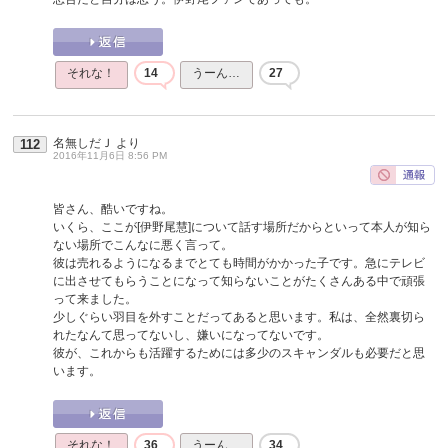
それな！
14
うーん…
27
名無しだＪ
より
112
2016年11月6日 8:56 PM
皆さん、酷いですね。
いくら、ここが[伊野尾慧]について話す場所だからといって本人が知ら
ない場所でこんなに悪く言って。
彼は売れるようになるまでとても時間がかかった子です。急にテレビ
に出させてもらうことになって知らないことがたくさんある中で頑張
って来ました。
少しぐらい羽目を外すことだってあると思います。私は、全然裏切ら
れたなんて思ってないし、嫌いになってないです。
彼が、これからも活躍するためには多少のスキャンダルも必要だと思
います。
それな！
36
うーん…
34