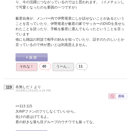
り、今の活躍につながっているのではと思われます。（イメチェンし
て可愛くなったのも要因の一つですが）
薮君自身が、メンバー内で伊野尾君にしか話せないことがあるという
ことを言っていたり、伊野尾君が薮君の家でサッカーのDVDを見せら
れたことを語ったり、手帳を薮君に選んでもらったということを言っ
ています
他にも雑誌の対談で相手の好みを知っていたり、話すのたのしいとか
言っているので仲が悪いとは到底思えません。
それな！
40
うーん…
11
名無しだＪ
より
119
2016年11月10日 4:16 PM
>>113
115
JUNPファンのフリしなくていいから。
化けの皮はげてるよ。
君の好きな落ち目グループのウチワでも振ってな。