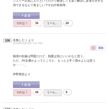
ジュリーお気に入りというだけで痴漢しても金で解決し反省もせず主
演できるなんて羨ましいですね中島裕翔
それな！
36
うーん…
28
名無しだＪ
より
106
2016年10月13日 5:47 PM
痴漢や妊娠は問題だけど、熱愛は別にいいかなと思う。
ただ、AV女優かよってところと、もっと上手く隠せよとは思う
が・・・。
伊野尾担より
それな！
48
うーん…
8