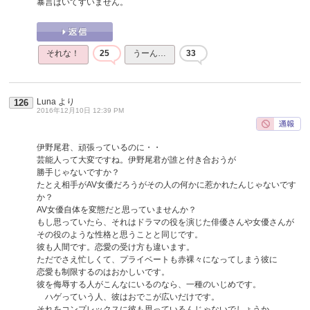
暴言はいてすいません。
それな！
25
うーん…
33
Luna
より
126
2016年12月10日 12:39 PM
伊野尾君、頑張っているのに・・
芸能人って大変ですね。伊野尾君が誰と付き合おうが
勝手じゃないですか？
たとえ相手がAV女優だろうがその人の何かに惹かれたんじゃないです
か？
AV女優自体を変態だと思っていませんか？
もし思っていたら、それはドラマの役を演じた俳優さんや女優さんが
その役のような性格と思うことと同じです。
彼も人間です。恋愛の受け方も違います。
ただでさえ忙しくて、プライベートも赤裸々になってしまう彼に
恋愛も制限するのはおかしいです。
彼を侮辱する人がこんなにいるのなら、一種のいじめです。
ハゲっていう人、彼はおでこが広いだけです。
それをコンプレックスに彼も思っているんじゃないでしょうか。