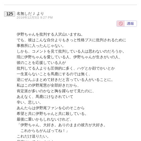
名無しだＪ
より
125
2016年12月5日 9:27 PM
伊野ちゃんを批判する人沢山いますね。
でも、彼はこんな自分よりもきっと性格ブスに批判されるために
事務所に入ったんじゃない。
しかも、コメントを見て批判している人は思わないのだろうか。
現に伊野ちゃんを愛している人、伊野ちゃんが生きがいの人、
彼のことを応援している人が
批判してる人よりも圧倒的に多く、ハゲとか顔でかいとか
一生直らないことを馬鹿にするのでは無く、
逆にぜんぶまとめて好きだと言っている人がいることに。
私はこの伊野尾慧が全部好きだから、
肯定派が多いのかなと胸を躍らせて見たのに、
あえなく、馬鹿にけなされていて
辛い。悲しい。
あんたらは伊野尾ファンを心のそこから
希望と共に伊野ちゃんと共に殺している。
最後に重いかもしれないけれど、
「伊野ちゃん、大好き。ありのままの彼方が大好き。
これからもがんばってね！」
これだけ送りたい。