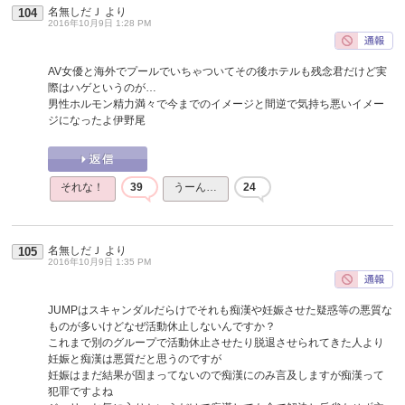
名無しだＪ
より
104
2016年10月9日 1:28 PM
AV女優と海外でプールでいちゃついてその後ホテルも残念君だけど実
際はハゲというのが…
男性ホルモン精力満々で今までのイメージと間逆で気持ち悪いイメー
ジになったよ伊野尾
それな！
39
うーん…
24
名無しだＪ
より
105
2016年10月9日 1:35 PM
JUMPはスキャンダルだらけでそれも痴漢や妊娠させた疑惑等の悪質な
ものが多いけどなぜ活動休止しないんですか？
これまで別のグループで活動休止させたり脱退させられてきた人より
妊娠と痴漢は悪質だと思うのですが
妊娠はまだ結果が固まってないので痴漢にのみ言及しますが痴漢って
犯罪ですよね