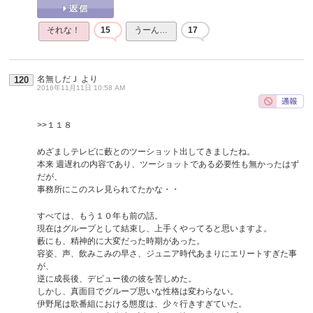
それな！
15
うーん…
17
名無しだＪ
より
120
2016年11月11日 10:58 AM
>>１１８
めざましテレビに藪とのツーショット出してきましたね。
本来 週遅れの内容であり、ツーショットである必要性も無かったはず
だが、
事務所にこのスレ見られてたかな・・
すべては、もう１０年も前の話。
現在はグループとして結束し、上手くやってると思いますよ。
藪にも、精神的に大変だった時期があった。
容姿、声、飲みこみの早さ、ジュニア時代あまりにエリートすぎた事
が、
逆に成長後、デビュー後の彼を苦しめた。
しかし、真面目でグループ思いな性格は変わらない。
伊野尾は歌番組における態度は、少々行きすぎていた。