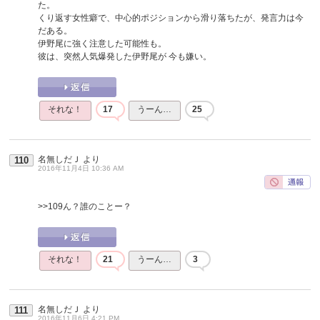
た。
くり返す女性癖で、中心的ポジションから滑り落ちたが、発言力は今
だある。
伊野尾に強く注意した可能性も。
彼は、突然人気爆発した伊野尾が 今も嫌い。
それな！
17
うーん…
25
名無しだＪ
より
110
2016年11月4日 10:36 AM
>>109
ん？誰のことー？
それな！
21
うーん…
3
名無しだＪ
より
111
2016年11月6日 4:21 PM