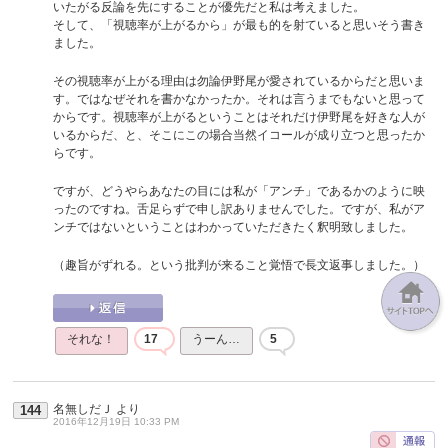
いたがる反論を先にすることが優先だと私は考えました。
そして、「視聴率が上がるから」が最も的を射ていると思いそう書き
ました。
その視聴率が上がる理由は勿論伊野尾が愛されているからだと思いま
す。ではなぜそれを書かなかったか。それは言うまでもないと思って
からです。視聴率が上がるということはそれだけ伊野尾を好きな人が
いるからだ、と、そこにこの場合当然イコールが成り立つと思ったか
らです。
ですが、どうやらあなたの目には私が「アンチ」であるかのように映
ったのですね。舌足らずで申し訳ありませんでした。ですが、私がア
ンチではないということはわかっていただきたく釈明致しました。
（趣旨がずれる。という批判が来ること覚悟で長文返事しました。）
それな！
17
うーん…
5
名無しだＪ
より
144
2016年12月19日 10:33 PM