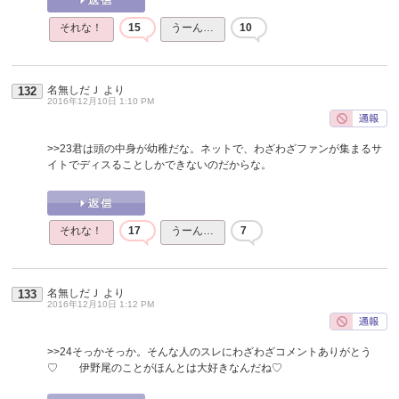
それな！
15
うーん…
10
名無しだＪ
より
132
2016年12月10日 1:10 PM
>>23
君は頭の中身が幼稚だな。ネットで、わざわざファンが集まるサ
イトでディスることしかできないのだからな。
それな！
17
うーん…
7
名無しだＪ
より
133
2016年12月10日 1:12 PM
>>24
そっかそっか。そんな人のスレにわざわざコメントありがとう
♡ 伊野尾のことがほんとは大好きなんだね♡