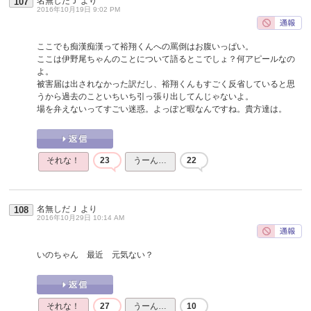
名無しだＪ
より
107
2016年10月19日 9:02 PM
ここでも痴漢痴漢って裕翔くんへの罵倒はお腹いっぱい。
ここは伊野尾ちゃんのことについて語るとこでしょ？何アピールなの
よ。
被害届は出されなかった訳だし、裕翔くんもすごく反省していると思
うから過去のこといちいち引っ張り出してんじゃないよ。
場を弁えないってすごい迷惑。よっぽど暇なんですね。貴方達は。
それな！
23
うーん…
22
名無しだＪ
より
108
2016年10月29日 10:14 AM
いのちゃん 最近 元気ない？
それな！
27
うーん…
10