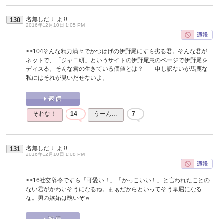
名無しだＪ
より
130
2016年12月10日 1:05 PM
>>104
そんな精力満々でかつはげの伊野尾にすら劣る君。そんな君が
ネットで、「ジャニ研」というサイトの伊野尾慧のページで伊野尾を
ディスる。そんな君の生きている価値とは？ 申し訳ないが馬鹿な
私にはそれが見いだせないよ。
それな！
14
うーん…
7
名無しだＪ
より
131
2016年12月10日 1:08 PM
>>16
社交辞令ですら「可愛い！」「かっこいい！」と言われたことの
ない君がかわいそうになるね。まぁだからといってそう卑屈になる
な。男の嫉妬は醜いぞｗ