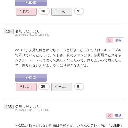
それな！
10
うーん…
9
名無しだＪ
より
134
2016年12月10日 1:14 PM
>>101
まぁ見た目とかでちょこっと好きになってた人はスキャンダル
で降りていくだろうね。でもさ、真のファンはさ、伊野尾またスキャ
ンダル・・・？って思って悲しくなったって、降りたいって思ったっ
て、降りれないんだよ。やっぱり好きなんだよ。
それな！
26
うーん…
9
名無しだＪ
より
135
2016年12月10日 1:17 PM
>>105
活動休止しない理由は事務所が、いろんなテレビ局が「JUMP」