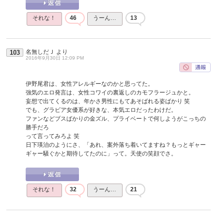
それな！
46
うーん…
13
名無しだＪ
より
103
2016年9月30日 12:09 PM
伊野尾君は、女性アレルギーなのかと思ってた。
強気のエロ発言は、女性コワイの裏返しのカモフラージュかと。
妄想で出てくるのは、年かさ男性にもてあそばれる姿ばかり 笑
でも、グラビア女優系が好きな、本気エロだったわけだ。
ファンなどブスばかりの金ズル、プライベートで何しようがこっちの
勝手だろ
って言ってみろよ 笑
日下瑛治のようにさ、「あれ、案外落ち着いてますね？もっとギャー
ギャー騒ぐかと期待してたのに」って。天使の笑顔でさ。
それな！
32
うーん…
21