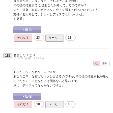
被害届が出ていないなら、それはそこまでの事。
その後の措置まで なぜあなたが知っているのですか？
また、強姦・妊娠のガセネタに全てを話すも何もないでしょう。
支持するふりして、シレッとディスてんじゃないよ、
お見通し。
それな！
23
うーん…
13
名無しだＪ
より
115
2016年11月8日 11:58 PM
あなたになにがわかるんですか?
あなたこそ、なぜガセネタと言えるのですか｡その後の措置を私が知っ
ていたからってあなたには関係ないと思います。
別に、ディスってなんかないですよ。
それな！
10
うーん…
16