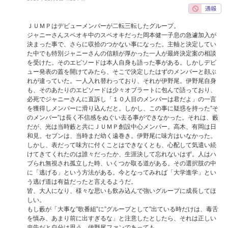
ＪＵＭＰはデビューメンバーが二転三転したグループ。
ジャニーさんスペオキ中のスペオキだった岡本健一子息の急遽加入が
決まった事で、さらに収拾のつかない事になった。主軸と決定してい
た中でも特別ジャニーさんの信頼が厚かった一人が最終決定案の相談
を受けた。そのエピソードは本人自身も語った事がある。しかしデビ
ュー発表の蓋を開けてみたら、そこで決定したはずのメンバーと顔ぶ
れが違っていた。一人入れ替わっており、それが伊野尾。伊野尾自身
も、そのあたりのエピソードは少々オブラートに包んで語っており、
必死でジャニーさんに直訴し「１０人目のメンバーは君だよ」の一言
を獲得しメンバーに滑り込んだと。しかし、この事に疑惑を持った”そ
のメンバー”は長く不信感をぬぐい去る事ができなかった。それは、藪
だが、光は当時藪と共にＪＵＭＰ創設中心メンバー。高木、有岡は日
和見。セブンは、当時まだ幼く遠巻き。伊野尾に味方はいなかった。
しかし、表だって味方に付くことはできなくとも、心配して気遣い続
けてきてくれたのは誰々だったか、生涯決して忘れないはず。人はハ
ブられ無視され孤立した時、いくつか取る道がある。その選択肢の中
に「逃げる」という方法がある。今となってみれば「大学進学」とい
う逃げ道は有益だったと言えるようだ。
皆、大人になり、様々な思いも飲み込んで強いグループに成長してほ
しい。
もし藪が「大事な”歌番組”に”グループとして”出ている時だけは、毒舌
を慎み、あまり前に出すぎるな」と注意したとしたら、それは正しい
忠告だと自分は思う。伊野尾ファンであっても。