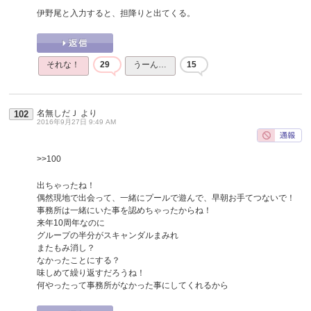
伊野尾と入力すると、担降りと出てくる。
それな！
29
うーん…
15
名無しだＪ
より
102
2016年9月27日 9:49 AM
>>100
出ちゃったね！
偶然現地で出会って、一緒にプールで遊んで、早朝お手てつないで！
事務所は一緒にいた事を認めちゃったからね！
来年10周年なのに
グループの半分がスキャンダルまみれ
またもみ消し？
なかったことにする？
味しめて繰り返すだろうね！
何やったって事務所がなかった事にしてくれるから