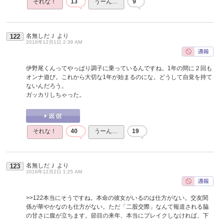
それな！
13
うーん…
9
名無しだＪ
より
122
2016年12月1日 2:39 AM
伊野尾くんってやっぱり調子に乗っているんですね。1年の間に２回も
オンナ遊び。これから大切な1年が始まるのにな。どうして自覚を持て
ないんだろう。
ガッカリしちゃった。
それな！
40
うーん…
19
名無しだＪ
より
123
2016年12月2日 1:25 AM
>>122
本当にそうですね。本命の彼女がいるのは仕方がない。交友関
係が華やかなのも仕方がない。ただ「二股交際」なんて報道される脇
の甘さに腹が立ちます。節目の来年、本当にブレイクしなければ、下