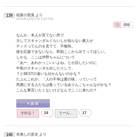
稲葉の黒兎
より
139
2016年12月17日 5:32 PM
なんか、本人が見てない所で
大してスキャンダルぐらいしか知らない素人が
ディスってんのを見てて、不愉快。
彼を応援できないなら、即刻ここから出てってほしい。
しかも、ここは伊野ちゃんについて
「あー、あれかっこいいよね」とか話したいのに
中島のスキャンダル出したりして、
７とBESTの違いも分かんないのかな？
たぶんこれが、「人の不幸は蜜の味」っていって
馬鹿にする人たちは集っているありんこちゃんなのかな？
こんな事言いたくないけどなんでここに来たの？
それな！
24
うーん…
17
名無しの巫女
より
140