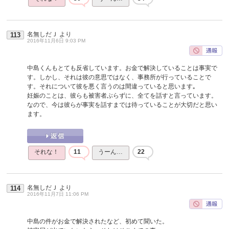
名無しだＪ
より
113
2016年11月6日 9:03 PM
中島くんもとても反省しています。お金で解決していることは事実で
す。しかし、それは彼の意思ではなく、事務所が行っていることで
す。それについて彼を悪く言うのは間違っていると思います｡
妊娠のことは、彼らも被害者ぶらずに、全てを話すと言っています。
なので、今は彼らが事実を話すまでは待っていることが大切だと思い
ます。
それな！
11
うーん…
22
名無しだＪ
より
114
2016年11月7日 11:06 PM
中島の件がお金で解決されたなど、初めて聞いた。