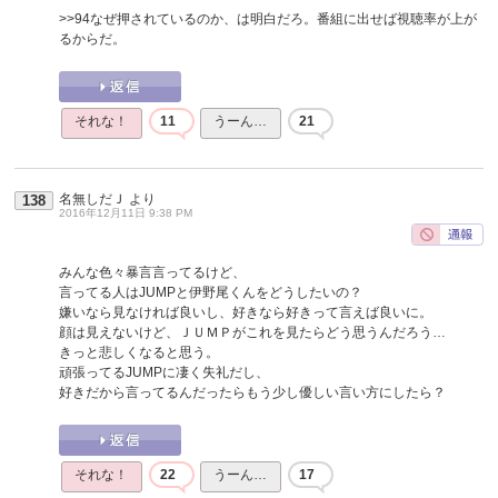
>>94
なぜ押されているのか、は明白だろ。番組に出せば視聴率が上が
るからだ。
それな！
11
うーん…
21
名無しだＪ
より
138
2016年12月11日 9:38 PM
みんな色々暴言言ってるけど、
言ってる人はJUMPと伊野尾くんをどうしたいの？
嫌いなら見なければ良いし、好きなら好きって言えば良いに。
顔は見えないけど、ＪＵＭＰがこれを見たらどう思うんだろう…
きっと悲しくなると思う。
頑張ってるJUMPに凄く失礼だし、
好きだから言ってるんだったらもう少し優しい言い方にしたら？
それな！
22
うーん…
17