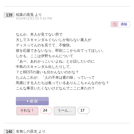
稲葉の黒兎
より
139
2016年12月17日 5:32 PM
なんか、本人が見てない所で
大してスキャンダルぐらいしか知らない素人が
ディスってんのを見てて、不愉快。
彼を応援できないなら、即刻ここから出てってほしい。
しかも、ここは伊野ちゃんについて
「あー、あれかっこいいよね」とか話したいのに
中島のスキャンダル出したりして、
７とBESTの違いも分かんないのかな？
たぶんこれが、「人の不幸は蜜の味」っていって
馬鹿にする人たちは集っているありんこちゃんなのかな？
こんな事言いたくないけどなんでここに来たの？
それな！
24
うーん…
17
名無しの巫女
より
140