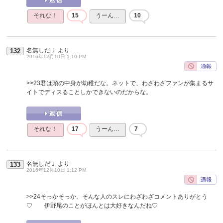
それな！
15
うーん…
10
名無しだＪ
より
132
2016年12月10日 1:10 PM
>>23
君は頭の中身が幼稚だな。ネットで、わざわざファンが集まるサ
イトでディスることしかできないのだからな。
それな！
17
うーん…
7
名無しだＪ
より
133
2016年12月10日 1:12 PM
>>24
そっかそっか。そんな人のスレにわざわざコメントありがとう
♡ 伊野尾のことがほんとは大好きなんだね♡