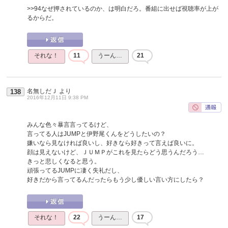
>>94
なぜ押されているのか、は明白だろ。番組に出せば視聴率が上が
るからだ。
それな！
11
うーん…
21
名無しだＪ
より
138
2016年12月11日 9:38 PM
みんな色々暴言言ってるけど、
言ってる人はJUMPと伊野尾くんをどうしたいの？
嫌いなら見なければ良いし、好きなら好きって言えば良いに。
顔は見えないけど、ＪＵＭＰがこれを見たらどう思うんだろう…
きっと悲しくなると思う。
頑張ってるJUMPに凄く失礼だし、
好きだから言ってるんだったらもう少し優しい言い方にしたら？
それな！
22
うーん…
17