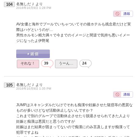
名無しだＪ
より
104
2016年10月9日 1:28 PM
AV女優と海外でプールでいちゃついてその後ホテルも残念君だけど実
際はハゲというのが…
男性ホルモン精力満々で今までのイメージと間逆で気持ち悪いイメー
ジになったよ伊野尾
それな！
39
うーん…
24
名無しだＪ
より
105
2016年10月9日 1:35 PM
JUMPはスキャンダルだらけでそれも痴漢や妊娠させた疑惑等の悪質な
ものが多いけどなぜ活動休止しないんですか？
これまで別のグループで活動休止させたり脱退させられてきた人より
妊娠と痴漢は悪質だと思うのですが
妊娠はまだ結果が固まってないので痴漢にのみ言及しますが痴漢って
犯罪ですよね