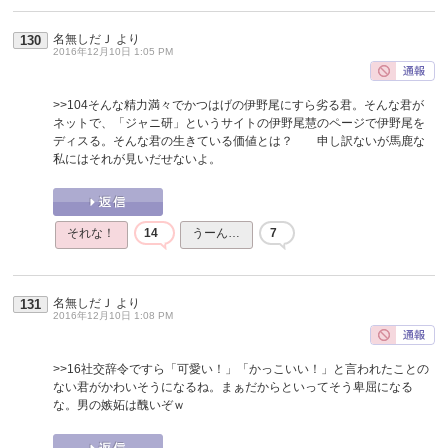
名無しだＪ
より
130
2016年12月10日 1:05 PM
>>104
そんな精力満々でかつはげの伊野尾にすら劣る君。そんな君が
ネットで、「ジャニ研」というサイトの伊野尾慧のページで伊野尾を
ディスる。そんな君の生きている価値とは？ 申し訳ないが馬鹿な
私にはそれが見いだせないよ。
それな！
14
うーん…
7
名無しだＪ
より
131
2016年12月10日 1:08 PM
>>16
社交辞令ですら「可愛い！」「かっこいい！」と言われたことの
ない君がかわいそうになるね。まぁだからといってそう卑屈になる
な。男の嫉妬は醜いぞｗ