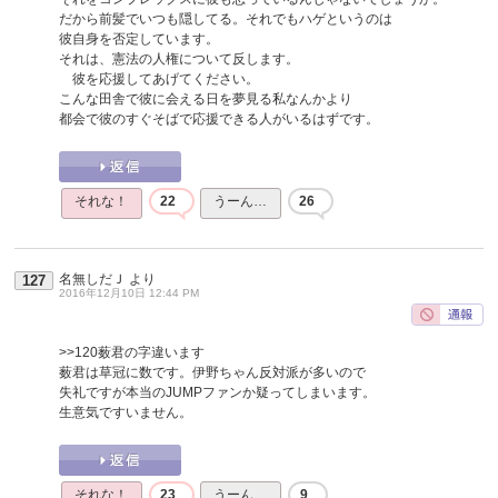
だから前髪でいつも隠してる。それでもハゲというのは
彼自身を否定しています。
それは、憲法の人権について反します。
彼を応援してあげてください。
こんな田舎で彼に会える日を夢見る私なんかより
都会で彼のすぐそばで応援できる人がいるはずです。
それな！
22
うーん…
26
名無しだＪ
より
127
2016年12月10日 12:44 PM
>>120
薮君の字違います
薮君は草冠に数です。伊野ちゃん反対派が多いので
失礼ですが本当のJUMPファンか疑ってしまいます。
生意気ですいません。
それな！
23
うーん…
9