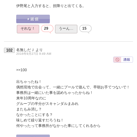
伊野尾と入力すると、担降りと出てくる。
それな！
29
うーん…
15
名無しだＪ
より
102
2016年9月27日 9:49 AM
>>100
出ちゃったね！
偶然現地で出会って、一緒にプールで遊んで、早朝お手てつないで！
事務所は一緒にいた事を認めちゃったからね！
来年10周年なのに
グループの半分がスキャンダルまみれ
またもみ消し？
なかったことにする？
味しめて繰り返すだろうね！
何やったって事務所がなかった事にしてくれるから