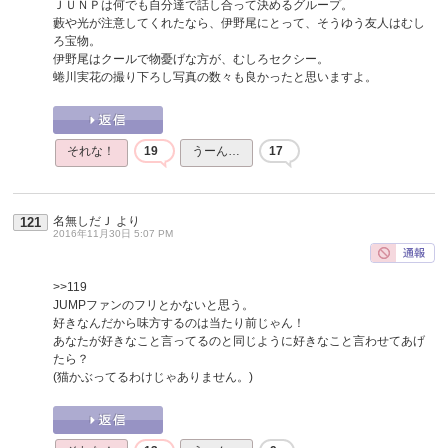
ＪＵＮＰは何でも自分達で話し合って決めるグループ。
藪や光が注意してくれたなら、伊野尾にとって、そうゆう友人はむし
ろ宝物。
伊野尾はクールで物憂げな方が、むしろセクシー。
蜷川実花の撮り下ろし写真の数々も良かったと思いますよ。
それな！
19
うーん…
17
名無しだＪ
より
121
2016年11月30日 5:07 PM
>>119
JUMPファンのフリとかないと思う。
好きなんだから味方するのは当たり前じゃん！
あなたが好きなこと言ってるのと同じように好きなこと言わせてあげ
たら？
(猫かぶってるわけじゃありません。)