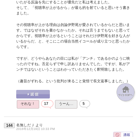
いたがる反論を先にすることが優先だと私は考えました。
そして、「視聴率が上がるから」が最も的を射ていると思いそう書き
ました。
その視聴率が上がる理由は勿論伊野尾が愛されているからだと思いま
す。ではなぜそれを書かなかったか。それは言うまでもないと思って
からです。視聴率が上がるということはそれだけ伊野尾を好きな人が
いるからだ、と、そこにこの場合当然イコールが成り立つと思ったか
らです。
ですが、どうやらあなたの目には私が「アンチ」であるかのように映
ったのですね。舌足らずで申し訳ありませんでした。ですが、私がア
ンチではないということはわかっていただきたく釈明致しました。
（趣旨がずれる。という批判が来ること覚悟で長文返事しました。）
それな！
17
うーん…
5
名無しだＪ
より
144
2016年12月19日 10:33 PM