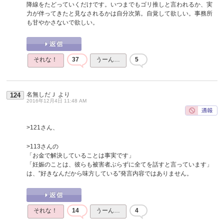
降線をたどっていくだけです。いつまでもゴリ推しと言われるか、実
力が伴ってきたと見なされるかは自分次第。自覚して欲しい。事務所
も甘やかさないで欲しい。
それな！
37
うーん…
5
名無しだＪ
より
124
2016年12月4日 11:48 AM
>121さん、
>113さんの
「お金で解決していることは事実です」
「妊娠のことは、彼らも被害者ぶらずに全てを話すと言っています」
は、”好きなんだから味方している”発言内容ではありません。
それな！
14
うーん…
4