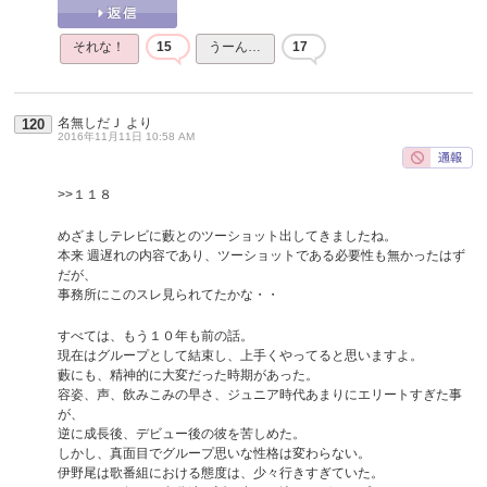
それな！
15
うーん…
17
名無しだＪ
より
120
2016年11月11日 10:58 AM
>>１１８
めざましテレビに藪とのツーショット出してきましたね。
本来 週遅れの内容であり、ツーショットである必要性も無かったはず
だが、
事務所にこのスレ見られてたかな・・
すべては、もう１０年も前の話。
現在はグループとして結束し、上手くやってると思いますよ。
藪にも、精神的に大変だった時期があった。
容姿、声、飲みこみの早さ、ジュニア時代あまりにエリートすぎた事
が、
逆に成長後、デビュー後の彼を苦しめた。
しかし、真面目でグループ思いな性格は変わらない。
伊野尾は歌番組における態度は、少々行きすぎていた。