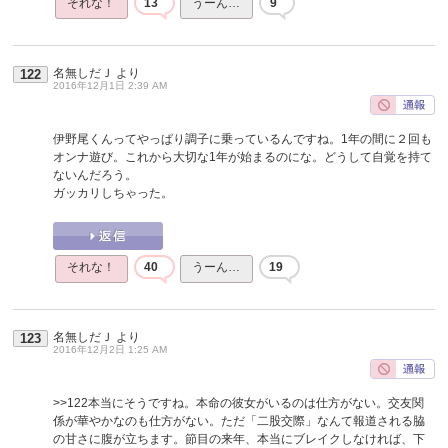
それな！
13
うーん…
9
名無しだＪ
より
122
2016年12月1日 2:39 AM
伊野尾くんってやっぱり調子に乗っているんですね。1年の間に２回も
オンナ遊び。これから大切な1年が始まるのにな。どうして自覚を持て
ないんだろう。
ガッカリしちゃった。
それな！
40
うーん…
19
名無しだＪ
より
123
2016年12月2日 1:25 AM
>>122
本当にそうですね。本命の彼女がいるのは仕方がない。交友関
係が華やかなのも仕方がない。ただ「二股交際」なんて報道される脇
の甘さに腹が立ちます。節目の来年、本当にブレイクしなければ、下