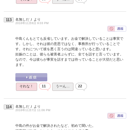
名無しだＪ
より
113
2016年11月6日 9:03 PM
中島くんもとても反省しています。お金で解決していることは事実で
す。しかし、それは彼の意思ではなく、事務所が行っていることで
す。それについて彼を悪く言うのは間違っていると思います｡
妊娠のことは、彼らも被害者ぶらずに、全てを話すと言っています。
なので、今は彼らが事実を話すまでは待っていることが大切だと思い
ます。
それな！
11
うーん…
22
名無しだＪ
より
114
2016年11月7日 11:06 PM
中島の件がお金で解決されたなど、初めて聞いた。