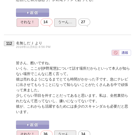
それな！
14
うーん…
27
名無しだＪ
より
112
2016年11月6日 8:56 PM
皆さん、酷いですね。
いくら、ここが[伊野尾慧]について話す場所だからといって本人が知ら
ない場所でこんなに悪く言って。
彼は売れるようになるまでとても時間がかかった子です。急にテレビ
に出させてもらうことになって知らないことがたくさんある中で頑張
って来ました。
少しぐらい羽目を外すことだってあると思います。私は、全然裏切ら
れたなんて思ってないし、嫌いになってないです。
彼が、これからも活躍するためには多少のスキャンダルも必要だと思
います。
それな！
36
うーん…
34