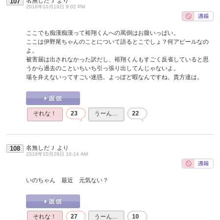
名無しだＪ
より
107
2016年10月19日 9:02 PM
ここでも痴漢痴漢って裕翔くんへの罵倒はお腹いっぱい。
ここは伊野尾ちゃんのことについて語るとこでしょ？何アピールなの
よ。
被害届は出されなかった訳だし、裕翔くんもすごく反省していると思
うから過去のこといちいち引っ張り出してんじゃないよ。
場を弁えないってすごい迷惑。よっぽど暇なんですね。貴方達は。
それな！
23
うーん…
22
名無しだＪ
より
108
2016年10月29日 10:14 AM
いのちゃん 最近 元気ない？
それな！
27
うーん…
10