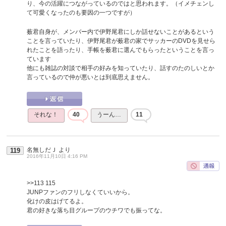
り、今の活躍につながっているのではと思われます。（イメチェンし
て可愛くなったのも要因の一つですが）
薮君自身が、メンバー内で伊野尾君にしか話せないことがあるという
ことを言っていたり、伊野尾君が薮君の家でサッカーのDVDを見せら
れたことを語ったり、手帳を薮君に選んでもらったということを言っ
ています
他にも雑誌の対談で相手の好みを知っていたり、話すのたのしいとか
言っているので仲が悪いとは到底思えません。
それな！
40
うーん…
11
名無しだＪ
より
119
2016年11月10日 4:16 PM
>>113
115
JUNPファンのフリしなくていいから。
化けの皮はげてるよ。
君の好きな落ち目グループのウチワでも振ってな。