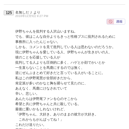
名無しだＪ
より
125
2016年12月5日 9:27 PM
伊野ちゃんを批判する人沢山いますね。
でも、彼はこんな自分よりもきっと性格ブスに批判されるために
事務所に入ったんじゃない。
しかも、コメントを見て批判している人は思わないのだろうか。
現に伊野ちゃんを愛している人、伊野ちゃんが生きがいの人、
彼のことを応援している人が
批判してる人よりも圧倒的に多く、ハゲとか顔でかいとか
一生直らないことを馬鹿にするのでは無く、
逆にぜんぶまとめて好きだと言っている人がいることに。
私はこの伊野尾慧が全部好きだから、
肯定派が多いのかなと胸を躍らせて見たのに、
あえなく、馬鹿にけなされていて
辛い。悲しい。
あんたらは伊野尾ファンを心のそこから
希望と共に伊野ちゃんと共に殺している。
最後に重いかもしれないけれど、
「伊野ちゃん、大好き。ありのままの彼方が大好き。
これからもがんばってね！」
これだけ送りたい。