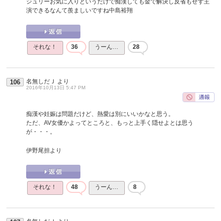
ジュリーお気に入りというだけで痴漢しても金で解決し反省もせず主
演できるなんて羨ましいですね中島裕翔
それな！
36
うーん…
28
名無しだＪ
より
106
2016年10月13日 5:47 PM
痴漢や妊娠は問題だけど、熱愛は別にいいかなと思う。
ただ、AV女優かよってところと、もっと上手く隠せよとは思う
が・・・。
伊野尾担より
それな！
48
うーん…
8