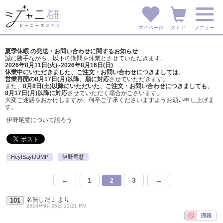
マイページ
ストア
メニュー
夏季休暇 の発送・お問い合わせに関するお知らせ
誠に勝手ながら、以下の期間を休業とさせていただきます。
2026年8月11日(火)~2026年8月16日(日)
休業中にいただきました、ご注文・お問い合わせにつきましては、
営業再開の8月17日(月)以降、順に対応
させていただきます。
また、
8月8日(土)以降にいただいた、ご注文・
お問い合わせにつきましても、
8月17日(月)以降に対応
させていただく場合がございます。
大変ご迷惑をおかけしますが、
何卒ご了承くださいますようお願い申し上げま
す。
伊野尾慧について語ろう
Hey!Say!JUMP
伊野尾慧
←
1
3
→
2
名無しだＪ
より
101
2016年9月26日 11:21 PM