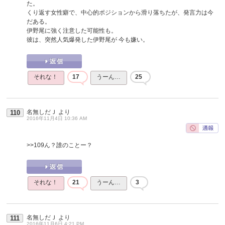
た。
くり返す女性癖で、中心的ポジションから滑り落ちたが、発言力は今
だある。
伊野尾に強く注意した可能性も。
彼は、突然人気爆発した伊野尾が 今も嫌い。
それな！
17
うーん…
25
名無しだＪ
より
110
2016年11月4日 10:36 AM
>>109
ん？誰のことー？
それな！
21
うーん…
3
名無しだＪ
より
111
2016年11月6日 4:21 PM