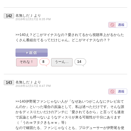
名無しだＪ
より
142
2016年12月17日 8:35 PM
>>140
え？どこがマイナスなの？愛されてるから視聴率上がるからた
くさん番組出てるってだけじゃん。どこがマイナスなの？？
それな！
8
うーん…
14
名無しだＪ
より
143
2016年12月17日 8:47 PM
>>140
伊野尾ファンじゃない人が「なぜあいつがこんなにテレビ出て
んのか」といった場合の反論として、私は述べただけです。そんな誰
かをディスりたいだけのアンチに「愛されてるから」と言っても速攻
で反論とも呼べないようなディスりが来る可能性が十分にあります
（「うわｗヲタクきもｗｗ」等）
なので確固たる、ファンじゃなくとも、プロデューサーが伊野尾を使