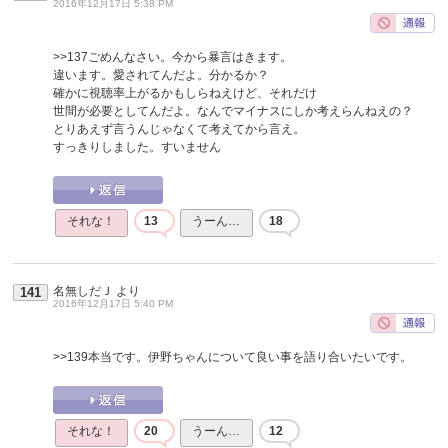
2016年12月17日 5:38 PM
>>137
ごめんなさい。今から暴言はきます。
違います。愛されてんだよ。分かるか？
確かに視聴率上がるかもしらねえけど、それだけ
世間が必要としてんだよ。なんでマイナスにしか考えらんねえの？
とりあえず言うんじゃなくて考えてから言え。
すっきりしました。すいません
それな！
13
うーん…
18
名無しだＪ
より
141
2016年12月17日 5:40 PM
>>139
本当です。伊野ちゃんについて良い事を語り合いたいです。
それな！
20
うーん…
12