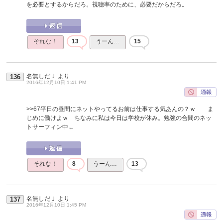
を必要とするからだろ。視聴率のために、必要だからだろ。
それな！
13
うーん…
15
名無しだＪ
より
136
2016年12月10日 1:41 PM
>>67
平日の昼間にネットやってるお前は仕事する気あんの？ｗ ま
じめに働けよｗ ちなみに私は今日は学校が休み。勉強の合間のネッ
トサーフィン中←
それな！
8
うーん…
13
名無しだＪ
より
137
2016年12月10日 1:45 PM