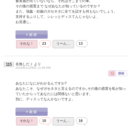
被害届が出ていないなら、それはそこまでの事。
その後の措置まで なぜあなたが知っているのですか？
また、強姦・妊娠のガセネタに全てを話すも何もないでしょう。
支持するふりして、シレッとディスてんじゃないよ、
お見通し。
それな！
23
うーん…
13
名無しだＪ
より
115
2016年11月8日 11:58 PM
あなたになにがわかるんですか?
あなたこそ、なぜガセネタと言えるのですか｡その後の措置を私が知っ
ていたからってあなたには関係ないと思います。
別に、ディスってなんかないですよ。
それな！
10
うーん…
16