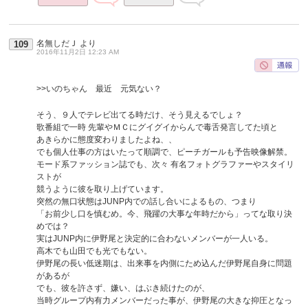
名無しだＪ
より
109
2016年11月2日 12:23 AM
>>いのちゃん 最近 元気ない？
そう、９人でテレビ出てる時だけ、そう見えるでしょ？
歌番組で一時 先輩やＭＣにグイグイからんで毒舌発言してた頃と
あきらかに態度変わりましたよね、、
でも個人仕事の方はいたって順調で、ピーチガールも予告映像解禁。
モード系ファッション誌でも、次々 有名フォトグラファーやスタイリ
ストが
競うように彼を取り上げています。
突然の無口状態はJUNP内での話し合いによるもの、つまり
「お前少し口を慎むめ。今、飛躍の大事な年時だから」ってな取り決
めでは？
実はJUNP内に伊野尾と決定的に合わないメンバーが一人いる。
高木でも山田でも光でもない。
伊野尾の長い低迷期は、出来事を内側にため込んだ伊野尾自身に問題
があるが
でも、彼を許さず、嫌い、はぶき続けたのが、
当時グループ内有力メンバーだった事が、伊野尾の大きな抑圧となっ