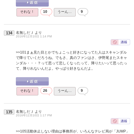
それな！
10
うーん…
9
名無しだＪ
より
134
2016年12月10日 1:14 PM
>>101
まぁ見た目とかでちょこっと好きになってた人はスキャンダル
で降りていくだろうね。でもさ、真のファンはさ、伊野尾またスキャ
ンダル・・・？って思って悲しくなったって、降りたいって思ったっ
て、降りれないんだよ。やっぱり好きなんだよ。
それな！
26
うーん…
9
名無しだＪ
より
135
2016年12月10日 1:17 PM
>>105
活動休止しない理由は事務所が、いろんなテレビ局が「JUMP」