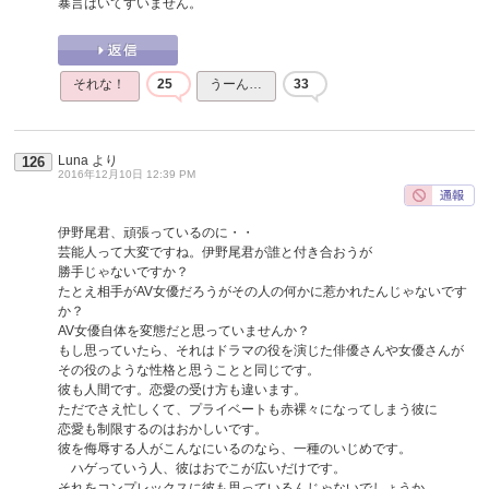
暴言はいてすいません。
それな！
25
うーん…
33
Luna
より
126
2016年12月10日 12:39 PM
伊野尾君、頑張っているのに・・
芸能人って大変ですね。伊野尾君が誰と付き合おうが
勝手じゃないですか？
たとえ相手がAV女優だろうがその人の何かに惹かれたんじゃないです
か？
AV女優自体を変態だと思っていませんか？
もし思っていたら、それはドラマの役を演じた俳優さんや女優さんが
その役のような性格と思うことと同じです。
彼も人間です。恋愛の受け方も違います。
ただでさえ忙しくて、プライベートも赤裸々になってしまう彼に
恋愛も制限するのはおかしいです。
彼を侮辱する人がこんなにいるのなら、一種のいじめです。
ハゲっていう人、彼はおでこが広いだけです。
それをコンプレックスに彼も思っているんじゃないでしょうか。