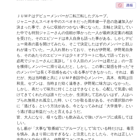
ＪＵＭＰはデビューメンバーが二転三転したグループ。
ジャニーさんスペオキ中のスペオキだった岡本健一子息の急遽加入が
決まった事で、さらに収拾のつかない事になった。主軸と決定してい
た中でも特別ジャニーさんの信頼が厚かった一人が最終決定案の相談
を受けた。そのエピソードは本人自身も語った事がある。しかしデビ
ュー発表の蓋を開けてみたら、そこで決定したはずのメンバーと顔ぶ
れが違っていた。一人入れ替わっており、それが伊野尾。伊野尾自身
も、そのあたりのエピソードは少々オブラートに包んで語っており、
必死でジャニーさんに直訴し「１０人目のメンバーは君だよ」の一言
を獲得しメンバーに滑り込んだと。しかし、この事に疑惑を持った”そ
のメンバー”は長く不信感をぬぐい去る事ができなかった。それは、藪
だが、光は当時藪と共にＪＵＭＰ創設中心メンバー。高木、有岡は日
和見。セブンは、当時まだ幼く遠巻き。伊野尾に味方はいなかった。
しかし、表だって味方に付くことはできなくとも、心配して気遣い続
けてきてくれたのは誰々だったか、生涯決して忘れないはず。人はハ
ブられ無視され孤立した時、いくつか取る道がある。その選択肢の中
に「逃げる」という方法がある。今となってみれば「大学進学」とい
う逃げ道は有益だったと言えるようだ。
皆、大人になり、様々な思いも飲み込んで強いグループに成長してほ
しい。
もし藪が「大事な”歌番組”に”グループとして”出ている時だけは、毒舌
を慎み、あまり前に出すぎるな」と注意したとしたら、それは正しい
忠告だと自分は思う。伊野尾ファンであっても。