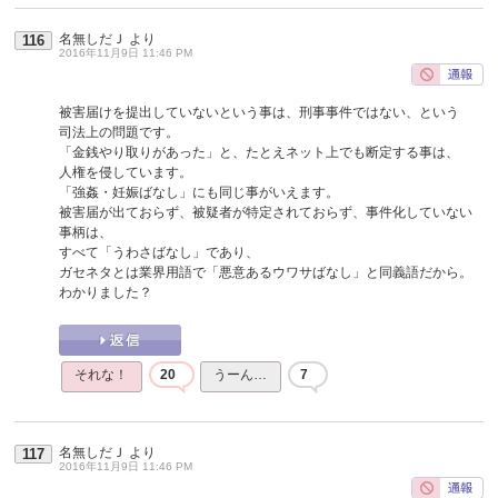
名無しだＪ
より
116
2016年11月9日 11:46 PM
被害届けを提出していないという事は、刑事事件ではない、という
司法上の問題です。
「金銭やり取りがあった」と、たとえネット上でも断定する事は、
人権を侵しています。
「強姦・妊娠ばなし」にも同じ事がいえます。
被害届が出ておらず、被疑者が特定されておらず、事件化していない
事柄は、
すべて「うわさばなし」であり、
ガセネタとは業界用語で「悪意あるウワサばなし」と同義語だから。
わかりました？
それな！
20
うーん…
7
名無しだＪ
より
117
2016年11月9日 11:46 PM