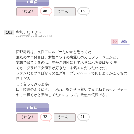
それな！
46
うーん…
13
名無しだＪ
より
103
2016年9月30日 12:09 PM
伊野尾君は、女性アレルギーなのかと思ってた。
強気のエロ発言は、女性コワイの裏返しのカモフラージュかと。
妄想で出てくるのは、年かさ男性にもてあそばれる姿ばかり 笑
でも、グラビア女優系が好きな、本気エロだったわけだ。
ファンなどブスばかりの金ズル、プライベートで何しようがこっちの
勝手だろ
って言ってみろよ 笑
日下瑛治のようにさ、「あれ、案外落ち着いてますね？もっとギャー
ギャー騒ぐかと期待してたのに」って。天使の笑顔でさ。
それな！
32
うーん…
21