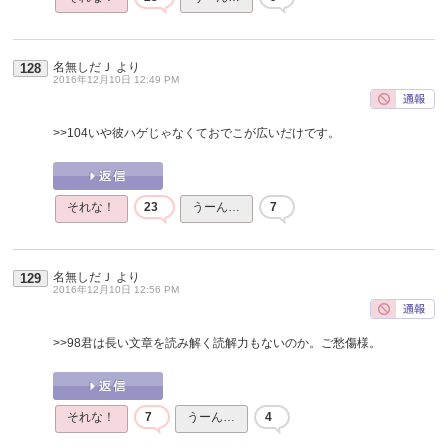
名無しだＪ
より
128
2016年12月10日 12:49 PM
>>104
いや彼ハゲじゃなくておでこが広いだけです。
それな！
23
うーん…
7
名無しだＪ
より
129
2016年12月10日 12:56 PM
>>98
君は長い文章を読み解く読解力もないのか。ご愁傷様。
それな！
7
うーん…
4