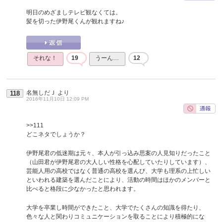
明日のめざましテレビ観なくては。
髪を切った伊野尾くんが観れますね♪
それな！
19
うーん…
12
名無しだＪ
より
118
2016年11月10日 12:09 PM
>>111
どこネタでしょうか？
伊野尾君の低迷期は元々、本人が引っ込み思案の人見知りだったこと
（山田君が伊野尾君の大人しい性格を心配していたりしています）、
芸能人用の高校ではなく普通の高校を選んび、大学も理系の上忙しい
といわれる建築を選んだことにより、活動の時間はほかのメンバーと
比べると格段に少なかったと思われます。
大学を卒業し時間ができたこと、大学でたくさんの知識を得たり、
色々な人と関わりコミュニケーションを取ることにより積極的にな