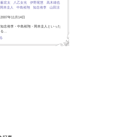
：
薮宏太
八乙女光
伊野尾慧
高木雄也
岡本圭人
中島裕翔
知念侑李
山田涼
007年11月14日
・知念侑李・中島裕翔・岡本圭人といった
ある…
る