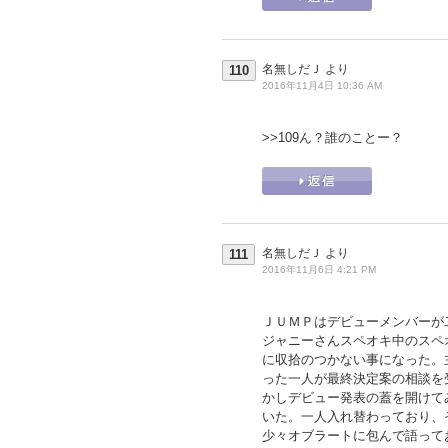
名無しだＪ
より
110
2016年11月4日 10:36 AM
>>109
ん？誰のことー？
名無しだＪ
より
111
2016年11月6日 4:21 PM
ＪＵＭＰはデビューメンバーが
ジャニーさんスペオキ中のスペ
に収拾のつかない事になった。
った一人が最終決定案の相談を
かしデビュー発表の蓋を開けて
いた。一人入れ替わっており、
少々オブラートに包んで語って