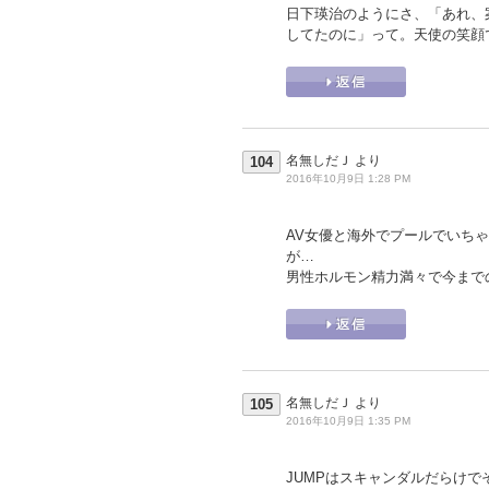
日下瑛治のようにさ、「あれ、
してたのに」って。天使の笑顔
名無しだＪ
より
104
2016年10月9日 1:28 PM
AV女優と海外でプールでいち
が…
男性ホルモン精力満々で今まで
名無しだＪ
より
105
2016年10月9日 1:35 PM
JUMPはスキャンダルだらけ