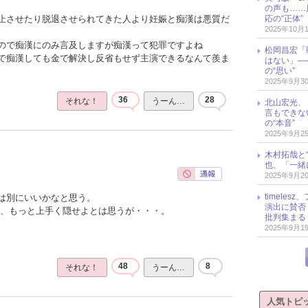
の声も……
応の“正体”
止させたり脱退させられてきた人より妊娠と痴漢は悪質だ
2025年10月
ので痴漢にのみ言及しますが痴漢って犯罪ですよね
松岡昌宏「
で痴漢しても金で解決し反省もせず主演できるなんて羨ま
はない」─
の“思い”
2025年9月3
36
28
それな！
うーん…
北山宏光、
言もできな
の“本音”
2025年9月2
木村拓哉と“
也、「一緒
2025年9月2
timele
は別にいいかなと思う。
演出に賛否
と、もっと上手く隠せよとは思うが・・・。
批判集まる
2025年9月1
48
8
それな！
うーん…
人気トピ