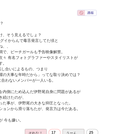
？
け、そう見えるでしょ？
イグイからんで毒舌発言してた頃と
ね、、
調で、ピーチガールも予告映像解禁。
次々 有名フォトグラファーやスタイリストが
す。
話し合いによるもの、つまり
躍の大事な年時だから」ってな取り決めでは？
に合わないメンバーが一人いる。
を内側にため込んだ伊野尾自身に問題があるが
き続けたのが、
った事が、伊野尾の大きな抑圧となった。
ションから滑り落ちたが、発言力は今だある。
。
が 今も嫌い。
17
25
それな！
うーん…