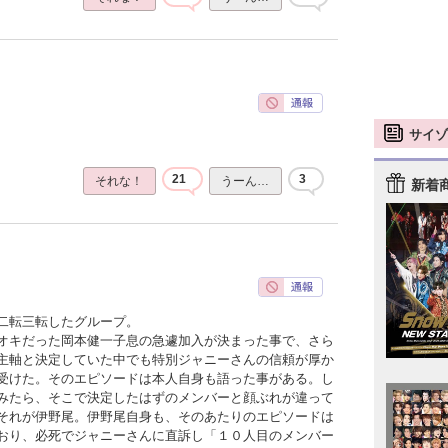
サイゾ
21
3
それな！
うーん…
新着
二転三転したグループ。
オキだった岡本健一子息の急遽加入が決まった事で、さら
主軸と決定していた中でも特別ジャニーさんの信頼が厚か
受けた。そのエピソードは本人自身も語った事がある。し
みたら、そこで決定したはずのメンバーと顔ぶれが違って
それが伊野尾。伊野尾自身も、そのあたりのエピソードは
おり、必死でジャニーさんに直訴し「１０人目のメンバー