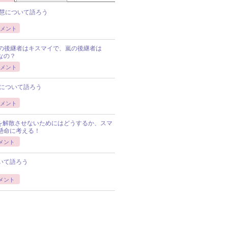
慧について語ろう
メント
Pの後継者はキスマイで、嵐の後継者は
Pなの？
メント
について語ろう
メント
Pを解散させないためにはどうするか、スマ
懸命に考える！
メント
いて語ろう
メント