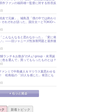
原作ファンの福田雄一監督に対する拒否反
1日
戦友で元嫁」、城島茂「僕の中では終わり
─ それぞれが語った、国分太一とTOKIOへ
0日
「こんなんなると思わなかった」「変に発
い」――旧ジャニーズ性加害問題と退所後
5日
鰻ランチ＆お散歩”のAぇ! group・末澤誠
に色を選んで」買ってもらったものとは？
0日
sz、ファンミで中島健人＆マリウス葉思わせる
！ 松島聡の「10人を感じた」発言にも
9日
ック
新着トピック