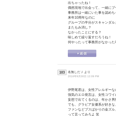
出ちゃったね！
偶然現地で出会って、一緒にプ
事務所は一緒にいた事を認めち
来年10周年なのに
グループの半分がスキャンダル
またもみ消し？
なかったことにする？
味しめて繰り返すだろうね！
何やったって事務所がなかった
名無しだＪ
より
103
2016年9月30日 12:09 PM
伊野尾君は、女性アレルギーな
強気のエロ発言は、女性コワイ
妄想で出てくるのは、年かさ男
でも、グラビア女優系が好きな
ファンなどブスばかりの金ズル
って言ってみろよ 笑