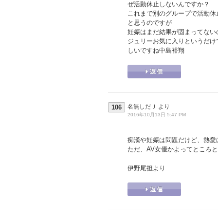
ぜ活動休止しないんですか？
これまで別のグループで活動休
と思うのですが
妊娠はまだ結果が固まってない
ジュリーお気に入りというだけ
しいですね中島裕翔
名無しだＪ
より
106
2016年10月13日 5:47 PM
痴漢や妊娠は問題だけど、熱愛
ただ、AV女優かよってところ
伊野尾担より