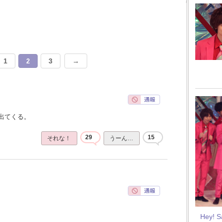
1
3
→
2
出てくる。
29
15
それな！
うーん…
Hey! 