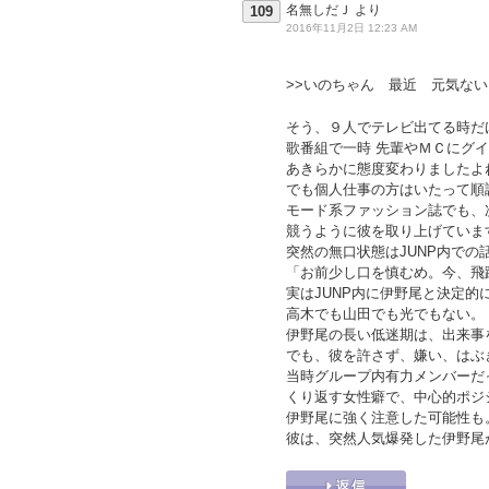
名無しだＪ
より
109
2016年11月2日 12:23 AM
>>いのちゃん 最近 元気ない
そう、９人でテレビ出てる時だ
歌番組で一時 先輩やＭＣにグ
あきらかに態度変わりましたよ
でも個人仕事の方はいたって順
モード系ファッション誌でも、
競うように彼を取り上げていま
突然の無口状態はJUNP内での
「お前少し口を慎むめ。今、飛
実はJUNP内に伊野尾と決定的
高木でも山田でも光でもない。
伊野尾の長い低迷期は、出来事
でも、彼を許さず、嫌い、はぶ
当時グループ内有力メンバーだ
くり返す女性癖で、中心的ポジ
伊野尾に強く注意した可能性も
彼は、突然人気爆発した伊野尾