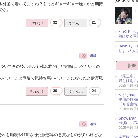
案外落ち着いてますね？もっとギャーギャー騒ぐかと期待
でさ。
32
21
それな！
うーん…
KinKi K
顔になる写
Hey!Sa
しまったの
新着
ゃついてその後ホテルも残念君だけど実際はハゲというの
中居正広、
のイメージと間逆で気持ち悪いイメージになったよ伊野尾
帰とは別に
2025年10月
39
24
それな！
うーん…
Aぇ! gr
臆測の投稿
「名誉棄損
2025年10月
Snow M
出演に「不
2025年10月
でそれも痴漢や妊娠させた疑惑等の悪質なものが多いけどな
実写版『SA