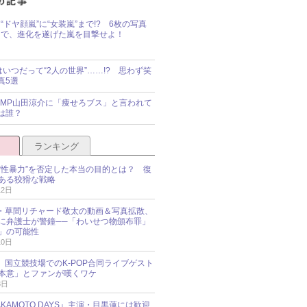
“ドヤ顔嵐”に“女装嵐”まで!? 6枚の写真
で、進化を遂げた嵐を目撃せよ！
idsはいつだって“2人の世界”……!? 思わず笑
真5選
y!JUMP山田涼介に「痩せろブス」と言われて
は誰？
ランキング
“性暴力”を否定した本当の目的とは？ 復
ある狡猾な戦略
12日
oup・草間リチャード敬太の動画＆写真拡散、
に弁護士が警鐘──「わいせつ物頒布罪」
」の可能性
10日
an、国立競技場でのK-POP合同ライブゲスト
本意」とファンが嘆くワケ
3日
KAMOTO DAYS』主演・目黒蓮には歓迎