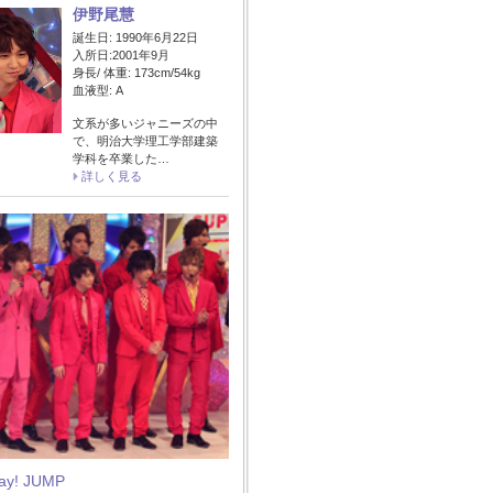
伊野尾慧
誕生日: 1990年6月22日
入所日:2001年9月
身長/ 体重: 173cm/54kg
血液型: A
文系が多いジャニーズの中
で、明治大学理工学部建築
学科を卒業した…
詳しく見る
Say! JUMP