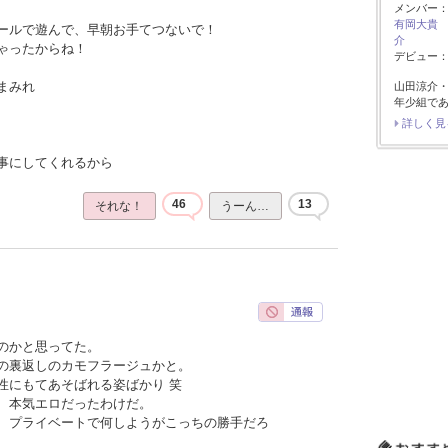
メンバー
有岡大貴
ールで遊んで、早朝お手てつないで！
介
ゃったからね！
デビュー：2
まみれ
山田涼介
年少組で
詳しく見
事にしてくれるから
46
13
それな！
うーん…
のかと思ってた。
の裏返しのカモフラージュかと。
性にもてあそばれる姿ばかり 笑
、本気エロだったわけだ。
、プライベートで何しようがこっちの勝手だろ