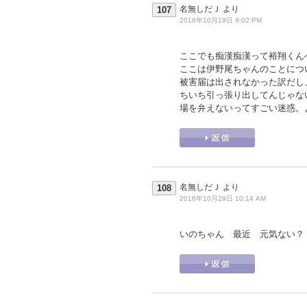
名無しだＪ
より
107
2016年10月19日 9:02 PM
ここでも痴漢痴漢って裕翔くん
ここは伊野尾ちゃんのことにつ
被害届は出されなかった訳だし
ちいち引っ張り出してんじゃな
場を弁えないってすごい迷惑。
名無しだＪ
より
108
2016年10月29日 10:14 AM
いのちゃん 最近 元気ない？