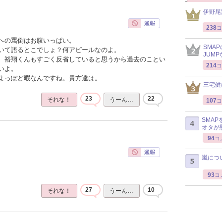
伊野尾
238
コ
への罵倒はお腹いっぱい。
SMA
いて語るとこでしょ？何アピールなのよ。
JUM
、裕翔くんもすごく反省していると思うから過去のことい
214
コ
いよ。
よっぽど暇なんですね。貴方達は。
三宅健
23
22
それな！
うーん…
107
コ
SMA
オタが
94
コ
嵐につ
93
コ
27
10
それな！
うーん…