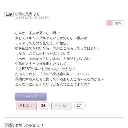
稲葉の黒兎
より
139
2016年12月17日 5:32 PM
なんか、本人が見てない所で
大してスキャンダルぐらいしか知らない素人が
ディスってんのを見てて、不愉快。
彼を応援できないなら、即刻ここから出てってほしい。
しかも、ここは伊野ちゃんについて
「あー、あれかっこいいよね」とか話したいのに
中島のスキャンダル出したりして、
７とBESTの違いも分かんないのかな？
たぶんこれが、「人の不幸は蜜の味」っていって
馬鹿にする人たちは集っているありんこちゃんなのかな？
こんな事言いたくないけどなんでここに来たの？
それな！
24
うーん…
17
名無しの巫女
より
140