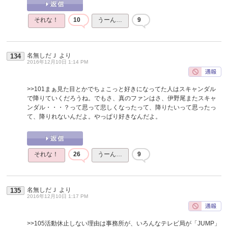
それな！
10
うーん…
9
名無しだＪ
より
134
2016年12月10日 1:14 PM
>>101
まぁ見た目とかでちょこっと好きになってた人はスキャンダル
で降りていくだろうね。でもさ、真のファンはさ、伊野尾またスキャ
ンダル・・・？って思って悲しくなったって、降りたいって思ったっ
て、降りれないんだよ。やっぱり好きなんだよ。
それな！
26
うーん…
9
名無しだＪ
より
135
2016年12月10日 1:17 PM
>>105
活動休止しない理由は事務所が、いろんなテレビ局が「JUMP」