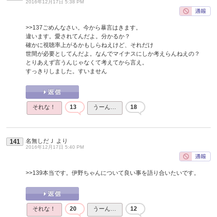
2016年12月17日 5:38 PM
>>137
ごめんなさい。今から暴言はきます。
違います。愛されてんだよ。分かるか？
確かに視聴率上がるかもしらねえけど、それだけ
世間が必要としてんだよ。なんでマイナスにしか考えらんねえの？
とりあえず言うんじゃなくて考えてから言え。
すっきりしました。すいません
それな！
13
うーん…
18
名無しだＪ
より
141
2016年12月17日 5:40 PM
>>139
本当です。伊野ちゃんについて良い事を語り合いたいです。
それな！
20
うーん…
12