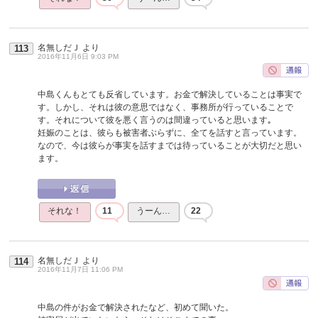
名無しだＪ
より
113
2016年11月6日 9:03 PM
中島くんもとても反省しています。お金で解決していることは事実で
す。しかし、それは彼の意思ではなく、事務所が行っていることで
す。それについて彼を悪く言うのは間違っていると思います｡
妊娠のことは、彼らも被害者ぶらずに、全てを話すと言っています。
なので、今は彼らが事実を話すまでは待っていることが大切だと思い
ます。
それな！
11
うーん…
22
名無しだＪ
より
114
2016年11月7日 11:06 PM
中島の件がお金で解決されたなど、初めて聞いた。