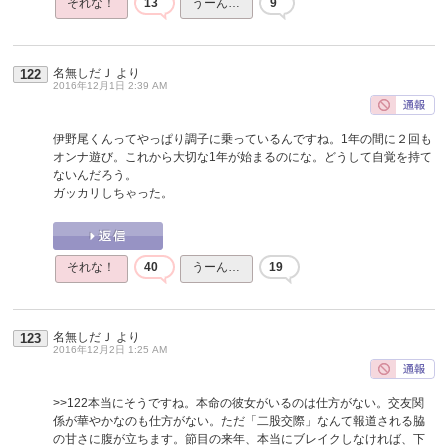
それな！
13
うーん…
9
名無しだＪ
より
122
2016年12月1日 2:39 AM
伊野尾くんってやっぱり調子に乗っているんですね。1年の間に２回も
オンナ遊び。これから大切な1年が始まるのにな。どうして自覚を持て
ないんだろう。
ガッカリしちゃった。
それな！
40
うーん…
19
名無しだＪ
より
123
2016年12月2日 1:25 AM
>>122
本当にそうですね。本命の彼女がいるのは仕方がない。交友関
係が華やかなのも仕方がない。ただ「二股交際」なんて報道される脇
の甘さに腹が立ちます。節目の来年、本当にブレイクしなければ、下