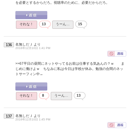
を必要とするからだろ。視聴率のために、必要だからだろ。
それな！
13
うーん…
15
名無しだＪ
より
136
2016年12月10日 1:41 PM
>>67
平日の昼間にネットやってるお前は仕事する気あんの？ｗ ま
じめに働けよｗ ちなみに私は今日は学校が休み。勉強の合間のネッ
トサーフィン中←
それな！
8
うーん…
13
名無しだＪ
より
137
2016年12月10日 1:45 PM