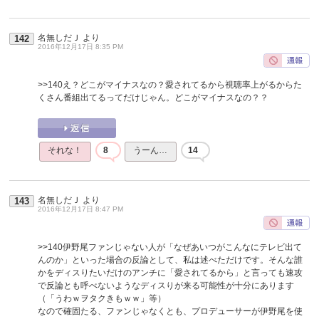
名無しだＪ
より
142
2016年12月17日 8:35 PM
>>140
え？どこがマイナスなの？愛されてるから視聴率上がるからた
くさん番組出てるってだけじゃん。どこがマイナスなの？？
それな！
8
うーん…
14
名無しだＪ
より
143
2016年12月17日 8:47 PM
>>140
伊野尾ファンじゃない人が「なぜあいつがこんなにテレビ出て
んのか」といった場合の反論として、私は述べただけです。そんな誰
かをディスりたいだけのアンチに「愛されてるから」と言っても速攻
で反論とも呼べないようなディスりが来る可能性が十分にあります
（「うわｗヲタクきもｗｗ」等）
なので確固たる、ファンじゃなくとも、プロデューサーが伊野尾を使