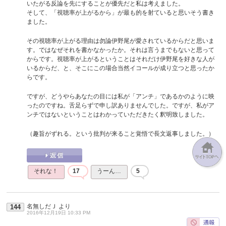
いたがる反論を先にすることが優先だと私は考えました。
そして、「視聴率が上がるから」が最も的を射ていると思いそう書き
ました。
その視聴率が上がる理由は勿論伊野尾が愛されているからだと思いま
す。ではなぜそれを書かなかったか。それは言うまでもないと思って
からです。視聴率が上がるということはそれだけ伊野尾を好きな人が
いるからだ、と、そこにこの場合当然イコールが成り立つと思ったか
らです。
ですが、どうやらあなたの目には私が「アンチ」であるかのように映
ったのですね。舌足らずで申し訳ありませんでした。ですが、私がア
ンチではないということはわかっていただきたく釈明致しました。
（趣旨がずれる。という批判が来ること覚悟で長文返事しました。）
それな！
17
うーん…
5
名無しだＪ
より
144
2016年12月19日 10:33 PM