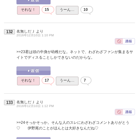
それな！
15
うーん…
10
名無しだＪ
より
132
2016年12月10日 1:10 PM
>>23
君は頭の中身が幼稚だな。ネットで、わざわざファンが集まるサ
イトでディスることしかできないのだからな。
それな！
17
うーん…
7
名無しだＪ
より
133
2016年12月10日 1:12 PM
>>24
そっかそっか。そんな人のスレにわざわざコメントありがとう
♡ 伊野尾のことがほんとは大好きなんだね♡