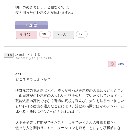
明日のめざましテレビ観なくては。
髪を切った伊野尾くんが観れますね♪
それな！
19
うーん…
12
名無しだＪ
より
118
2016年11月10日 12:09 PM
>>111
どこネタでしょうか？
伊野尾君の低迷期は元々、本人が引っ込み思案の人見知りだったこと
（山田君が伊野尾君の大人しい性格を心配していたりしています）、
芸能人用の高校ではなく普通の高校を選んび、大学も理系の上忙しい
といわれる建築を選んだことにより、活動の時間はほかのメンバーと
比べると格段に少なかったと思われます。
大学を卒業し時間ができたこと、大学でたくさんの知識を得たり、
色々な人と関わりコミュニケーションを取ることにより積極的にな