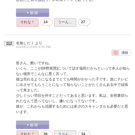
それな！
14
うーん…
27
名無しだＪ
より
112
2016年11月6日 8:56 PM
皆さん、酷いですね。
いくら、ここが[伊野尾慧]について話す場所だからといって本人が知ら
ない場所でこんなに悪く言って。
彼は売れるようになるまでとても時間がかかった子です。急にテレビ
に出させてもらうことになって知らないことがたくさんある中で頑張
って来ました。
少しぐらい羽目を外すことだってあると思います。私は、全然裏切ら
れたなんて思ってないし、嫌いになってないです。
彼が、これからも活躍するためには多少のスキャンダルも必要だと思
います。
それな！
36
うーん…
34