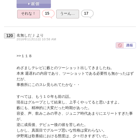
それな！
15
うーん…
17
名無しだＪ
より
120
2016年11月11日 10:58 AM
>>１１８
めざましテレビに藪とのツーショット出してきましたね。
本来 週遅れの内容であり、ツーショットである必要性も無かったはず
だが、
事務所にこのスレ見られてたかな・・
すべては、もう１０年も前の話。
現在はグループとして結束し、上手くやってると思いますよ。
藪にも、精神的に大変だった時期があった。
容姿、声、飲みこみの早さ、ジュニア時代あまりにエリートすぎた事
が、
逆に成長後、デビュー後の彼を苦しめた。
しかし、真面目でグループ思いな性格は変わらない。
伊野尾は歌番組における態度は、少々行きすぎていた。