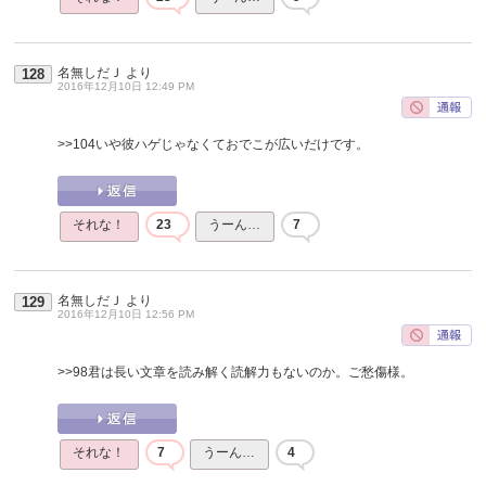
名無しだＪ
より
128
2016年12月10日 12:49 PM
>>104
いや彼ハゲじゃなくておでこが広いだけです。
それな！
23
うーん…
7
名無しだＪ
より
129
2016年12月10日 12:56 PM
>>98
君は長い文章を読み解く読解力もないのか。ご愁傷様。
それな！
7
うーん…
4