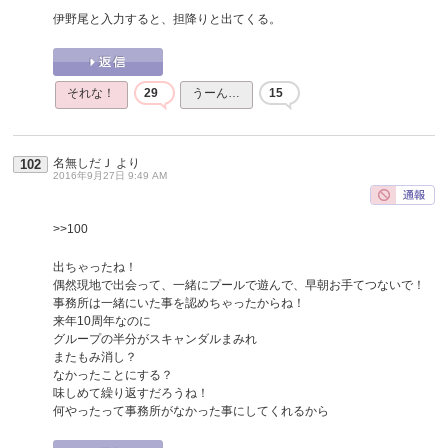
伊野尾と入力すると、担降りと出てくる。
それな！
29
うーん…
15
名無しだＪ
より
102
2016年9月27日 9:49 AM
>>100
出ちゃったね！
偶然現地で出会って、一緒にプールで遊んで、早朝お手てつないで！
事務所は一緒にいた事を認めちゃったからね！
来年10周年なのに
グループの半分がスキャンダルまみれ
またもみ消し？
なかったことにする？
味しめて繰り返すだろうね！
何やったって事務所がなかった事にしてくれるから