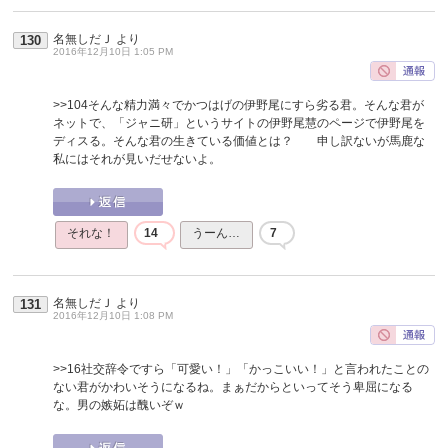
名無しだＪ
より
130
2016年12月10日 1:05 PM
>>104
そんな精力満々でかつはげの伊野尾にすら劣る君。そんな君が
ネットで、「ジャニ研」というサイトの伊野尾慧のページで伊野尾を
ディスる。そんな君の生きている価値とは？ 申し訳ないが馬鹿な
私にはそれが見いだせないよ。
それな！
14
うーん…
7
名無しだＪ
より
131
2016年12月10日 1:08 PM
>>16
社交辞令ですら「可愛い！」「かっこいい！」と言われたことの
ない君がかわいそうになるね。まぁだからといってそう卑屈になる
な。男の嫉妬は醜いぞｗ