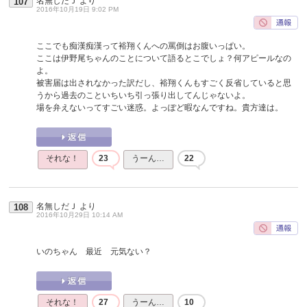
名無しだＪ
より
107
2016年10月19日 9:02 PM
ここでも痴漢痴漢って裕翔くんへの罵倒はお腹いっぱい。
ここは伊野尾ちゃんのことについて語るとこでしょ？何アピールなの
よ。
被害届は出されなかった訳だし、裕翔くんもすごく反省していると思
うから過去のこといちいち引っ張り出してんじゃないよ。
場を弁えないってすごい迷惑。よっぽど暇なんですね。貴方達は。
それな！
23
うーん…
22
名無しだＪ
より
108
2016年10月29日 10:14 AM
いのちゃん 最近 元気ない？
それな！
27
うーん…
10