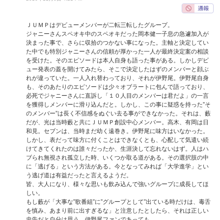
ＪＵＭＰはデビューメンバーが二転三転したグループ。
ジャニーさんスペオキ中のスペオキだった岡本健一子息の急遽加入が
決まった事で、さらに収拾のつかない事になった。主軸と決定してい
た中でも特別ジャニーさんの信頼が厚かった一人が最終決定案の相談
を受けた。そのエピソードは本人自身も語った事がある。しかしデビ
ュー発表の蓋を開けてみたら、そこで決定したはずのメンバーと顔ぶ
れが違っていた。一人入れ替わっており、それが伊野尾。伊野尾自身
も、そのあたりのエピソードは少々オブラートに包んで語っており、
必死でジャニーさんに直訴し「１０人目のメンバーは君だよ」の一言
を獲得しメンバーに滑り込んだと。しかし、この事に疑惑を持った”そ
のメンバー”は長く不信感をぬぐい去る事ができなかった。それは、藪
だが、光は当時藪と共にＪＵＭＰ創設中心メンバー。高木、有岡は日
和見。セブンは、当時まだ幼く遠巻き。伊野尾に味方はいなかった。
しかし、表だって味方に付くことはできなくとも、心配して気遣い続
けてきてくれたのは誰々だったか、生涯決して忘れないはず。人はハ
ブられ無視され孤立した時、いくつか取る道がある。その選択肢の中
に「逃げる」という方法がある。今となってみれば「大学進学」とい
う逃げ道は有益だったと言えるようだ。
皆、大人になり、様々な思いも飲み込んで強いグループに成長してほ
しい。
もし藪が「大事な”歌番組”に”グループとして”出ている時だけは、毒舌
を慎み、あまり前に出すぎるな」と注意したとしたら、それは正しい
忠告だと自分は思う。伊野尾ファンであっても。