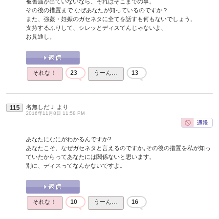
被害届が出ていないなら、それはそこまでの事。
その後の措置まで なぜあなたが知っているのですか？
また、強姦・妊娠のガセネタに全てを話すも何もないでしょう。
支持するふりして、シレッとディスてんじゃないよ、
お見通し。
それな！
23
うーん…
13
名無しだＪ
より
115
2016年11月8日 11:58 PM
あなたになにがわかるんですか?
あなたこそ、なぜガセネタと言えるのですか｡その後の措置を私が知っ
ていたからってあなたには関係ないと思います。
別に、ディスってなんかないですよ。
それな！
10
うーん…
16