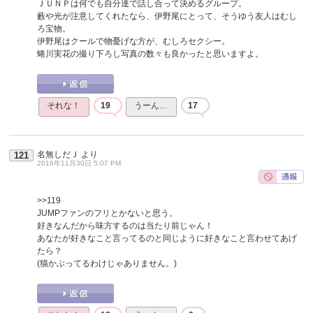
ＪＵＮＰは何でも自分達で話し合って決めるグループ。
藪や光が注意してくれたなら、伊野尾にとって、そうゆう友人はむし
ろ宝物。
伊野尾はクールで物憂げな方が、むしろセクシー。
蜷川実花の撮り下ろし写真の数々も良かったと思いますよ。
それな！
19
うーん…
17
名無しだＪ
より
121
2016年11月30日 5:07 PM
>>119
JUMPファンのフリとかないと思う。
好きなんだから味方するのは当たり前じゃん！
あなたが好きなこと言ってるのと同じように好きなこと言わせてあげ
たら？
(猫かぶってるわけじゃありません。)