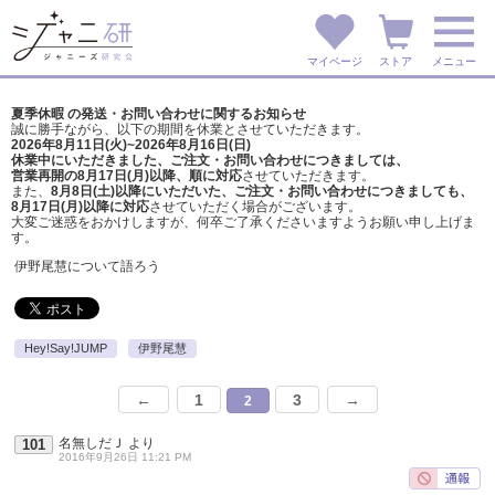
マイページ
ストア
メニュー
夏季休暇 の発送・お問い合わせに関するお知らせ
誠に勝手ながら、以下の期間を休業とさせていただきます。
2026年8月11日(火)~2026年8月16日(日)
休業中にいただきました、ご注文・お問い合わせにつきましては、
営業再開の8月17日(月)以降、順に対応
させていただきます。
また、
8月8日(土)以降にいただいた、ご注文・
お問い合わせにつきましても、
8月17日(月)以降に対応
させていただく場合がございます。
大変ご迷惑をおかけしますが、
何卒ご了承くださいますようお願い申し上げま
す。
伊野尾慧について語ろう
Hey!Say!JUMP
伊野尾慧
←
1
3
→
2
名無しだＪ
より
101
2016年9月26日 11:21 PM