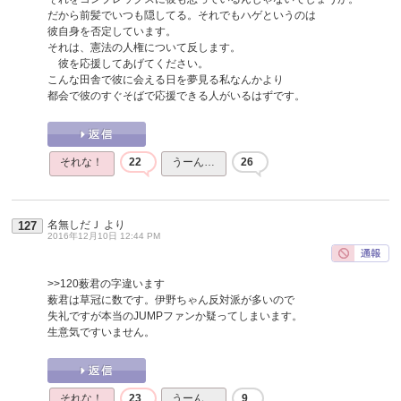
だから前髪でいつも隠してる。それでもハゲというのは
彼自身を否定しています。
それは、憲法の人権について反します。
彼を応援してあげてください。
こんな田舎で彼に会える日を夢見る私なんかより
都会で彼のすぐそばで応援できる人がいるはずです。
それな！
22
うーん…
26
名無しだＪ
より
127
2016年12月10日 12:44 PM
>>120
薮君の字違います
薮君は草冠に数です。伊野ちゃん反対派が多いので
失礼ですが本当のJUMPファンか疑ってしまいます。
生意気ですいません。
それな！
23
うーん…
9