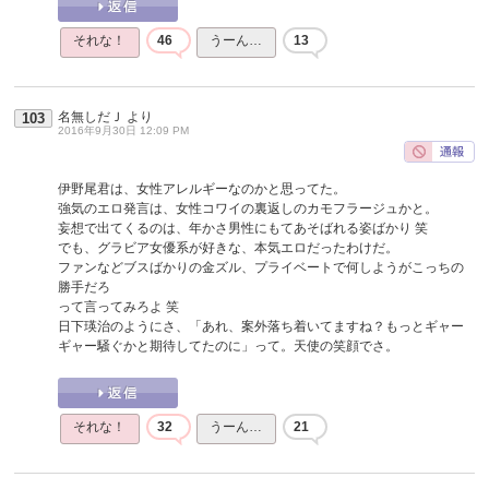
それな！
46
うーん…
13
名無しだＪ
より
103
2016年9月30日 12:09 PM
伊野尾君は、女性アレルギーなのかと思ってた。
強気のエロ発言は、女性コワイの裏返しのカモフラージュかと。
妄想で出てくるのは、年かさ男性にもてあそばれる姿ばかり 笑
でも、グラビア女優系が好きな、本気エロだったわけだ。
ファンなどブスばかりの金ズル、プライベートで何しようがこっちの
勝手だろ
って言ってみろよ 笑
日下瑛治のようにさ、「あれ、案外落ち着いてますね？もっとギャー
ギャー騒ぐかと期待してたのに」って。天使の笑顔でさ。
それな！
32
うーん…
21