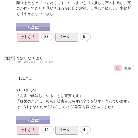
降線をたどっていくだけです。いつまでもゴリ推しと言われるか、実
力が伴ってきたと見なされるかは自分次第。自覚して欲しい。事務所
も甘やかさないで欲しい。
それな！
37
うーん…
5
名無しだＪ
より
124
2016年12月4日 11:48 AM
>121さん、
>113さんの
「お金で解決していることは事実です」
「妊娠のことは、彼らも被害者ぶらずに全てを話すと言っています」
は、”好きなんだから味方している”発言内容ではありません。
それな！
14
うーん…
4