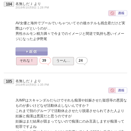
名無しだＪ
より
104
2016年10月9日 1:28 PM
AV女優と海外でプールでいちゃついてその後ホテルも残念君だけど実
際はハゲというのが…
男性ホルモン精力満々で今までのイメージと間逆で気持ち悪いイメー
ジになったよ伊野尾
それな！
39
うーん…
24
名無しだＪ
より
105
2016年10月9日 1:35 PM
JUMPはスキャンダルだらけでそれも痴漢や妊娠させた疑惑等の悪質な
ものが多いけどなぜ活動休止しないんですか？
これまで別のグループで活動休止させたり脱退させられてきた人より
妊娠と痴漢は悪質だと思うのですが
妊娠はまだ結果が固まってないので痴漢にのみ言及しますが痴漢って
犯罪ですよね