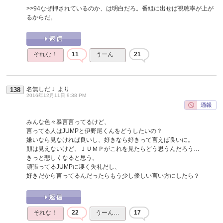
>>94
なぜ押されているのか、は明白だろ。番組に出せば視聴率が上が
るからだ。
それな！
11
うーん…
21
名無しだＪ
より
138
2016年12月11日 9:38 PM
みんな色々暴言言ってるけど、
言ってる人はJUMPと伊野尾くんをどうしたいの？
嫌いなら見なければ良いし、好きなら好きって言えば良いに。
顔は見えないけど、ＪＵＭＰがこれを見たらどう思うんだろう…
きっと悲しくなると思う。
頑張ってるJUMPに凄く失礼だし、
好きだから言ってるんだったらもう少し優しい言い方にしたら？
それな！
22
うーん…
17