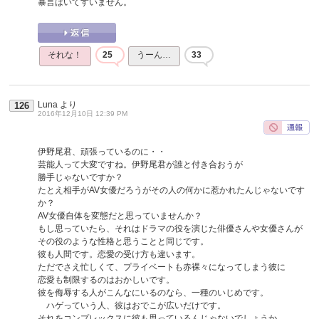
暴言はいてすいません。
それな！
25
うーん…
33
Luna
より
126
2016年12月10日 12:39 PM
伊野尾君、頑張っているのに・・
芸能人って大変ですね。伊野尾君が誰と付き合おうが
勝手じゃないですか？
たとえ相手がAV女優だろうがその人の何かに惹かれたんじゃないです
か？
AV女優自体を変態だと思っていませんか？
もし思っていたら、それはドラマの役を演じた俳優さんや女優さんが
その役のような性格と思うことと同じです。
彼も人間です。恋愛の受け方も違います。
ただでさえ忙しくて、プライベートも赤裸々になってしまう彼に
恋愛も制限するのはおかしいです。
彼を侮辱する人がこんなにいるのなら、一種のいじめです。
ハゲっていう人、彼はおでこが広いだけです。
それをコンプレックスに彼も思っているんじゃないでしょうか。