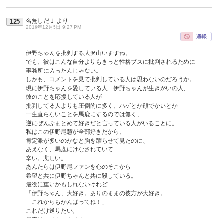
名無しだＪ
より
125
2016年12月5日 9:27 PM
伊野ちゃんを批判する人沢山いますね。
でも、彼はこんな自分よりもきっと性格ブスに批判されるために
事務所に入ったんじゃない。
しかも、コメントを見て批判している人は思わないのだろうか。
現に伊野ちゃんを愛している人、伊野ちゃんが生きがいの人、
彼のことを応援している人が
批判してる人よりも圧倒的に多く、ハゲとか顔でかいとか
一生直らないことを馬鹿にするのでは無く、
逆にぜんぶまとめて好きだと言っている人がいることに。
私はこの伊野尾慧が全部好きだから、
肯定派が多いのかなと胸を躍らせて見たのに、
あえなく、馬鹿にけなされていて
辛い。悲しい。
あんたらは伊野尾ファンを心のそこから
希望と共に伊野ちゃんと共に殺している。
最後に重いかもしれないけれど、
「伊野ちゃん、大好き。ありのままの彼方が大好き。
これからもがんばってね！」
これだけ送りたい。