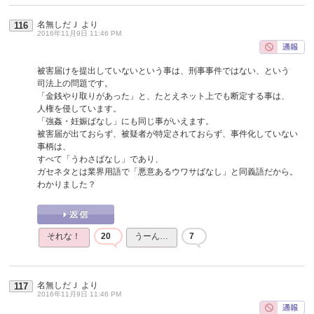
名無しだＪ
より
116
2016年11月9日 11:46 PM
被害届けを提出していないという事は、刑事事件ではない、という
司法上の問題です。
「金銭やり取りがあった」と、たとえネット上でも断定する事は、
人権を侵しています。
「強姦・妊娠ばなし」にも同じ事がいえます。
被害届が出ておらず、被疑者が特定されておらず、事件化していない
事柄は、
すべて「うわさばなし」であり、
ガセネタとは業界用語で「悪意あるウワサばなし」と同義語だから。
わかりました？
それな！
20
うーん…
7
名無しだＪ
より
117
2016年11月9日 11:46 PM