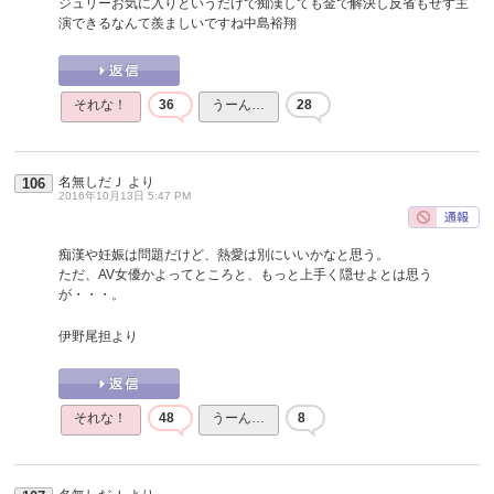
ジュリーお気に入りというだけで痴漢しても金で解決し反省もせず主
演できるなんて羨ましいですね中島裕翔
それな！
36
うーん…
28
名無しだＪ
より
106
2016年10月13日 5:47 PM
痴漢や妊娠は問題だけど、熱愛は別にいいかなと思う。
ただ、AV女優かよってところと、もっと上手く隠せよとは思う
が・・・。
伊野尾担より
それな！
48
うーん…
8