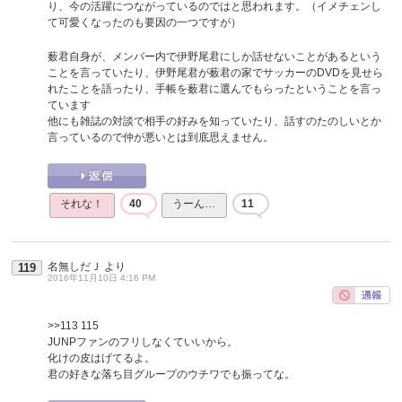
り、今の活躍につながっているのではと思われます。（イメチェンし
て可愛くなったのも要因の一つですが）
薮君自身が、メンバー内で伊野尾君にしか話せないことがあるという
ことを言っていたり、伊野尾君が薮君の家でサッカーのDVDを見せら
れたことを語ったり、手帳を薮君に選んでもらったということを言っ
ています
他にも雑誌の対談で相手の好みを知っていたり、話すのたのしいとか
言っているので仲が悪いとは到底思えません。
それな！
40
うーん…
11
名無しだＪ
より
119
2016年11月10日 4:16 PM
>>113
115
JUNPファンのフリしなくていいから。
化けの皮はげてるよ。
君の好きな落ち目グループのウチワでも振ってな。