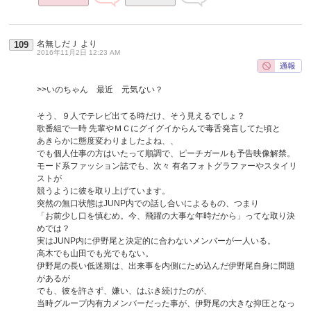
名無しだＪ
より
109
2016年11月2日 12:23 AM
>>いのちゃん 最近 元気ない？
そう、９人でテレビ出てる時だけ、そう見えるでしょ？
歌番組で一時 先輩やＭＣにグイグイからんで毒舌発言してた頃と
あきらかに態度変わりましたよね、、
でも個人仕事の方はいたって順調で、ピーチガールも予告映像解禁。
モード系ファッション誌でも、次々 有名フォトグラファーやスタイリ
ストが
競うように彼を取り上げています。
突然の無口状態はJUNP内での話し合いによるもの、つまり
「お前少し口を慎むめ。今、飛躍の大事な年時だから」ってな取り決
めでは？
実はJUNP内に伊野尾と決定的に合わないメンバーが一人いる。
高木でも山田でも光でもない。
伊野尾の長い低迷期は、出来事を内側にため込んだ伊野尾自身に問題
があるが
でも、彼を許さず、嫌い、はぶき続けたのが、
当時グループ内有力メンバーだった事が、伊野尾の大きな抑圧となっ