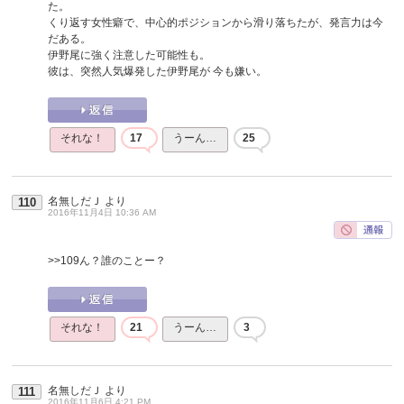
た。
くり返す女性癖で、中心的ポジションから滑り落ちたが、発言力は今
だある。
伊野尾に強く注意した可能性も。
彼は、突然人気爆発した伊野尾が 今も嫌い。
それな！
17
うーん…
25
名無しだＪ
より
110
2016年11月4日 10:36 AM
>>109
ん？誰のことー？
それな！
21
うーん…
3
名無しだＪ
より
111
2016年11月6日 4:21 PM