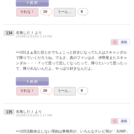
それな！
10
うーん…
9
名無しだＪ
より
134
2016年12月10日 1:14 PM
>>101
まぁ見た目とかでちょこっと好きになってた人はスキャンダル
で降りていくだろうね。でもさ、真のファンはさ、伊野尾またスキャ
ンダル・・・？って思って悲しくなったって、降りたいって思ったっ
て、降りれないんだよ。やっぱり好きなんだよ。
それな！
26
うーん…
9
名無しだＪ
より
135
2016年12月10日 1:17 PM
>>105
活動休止しない理由は事務所が、いろんなテレビ局が「JUMP」