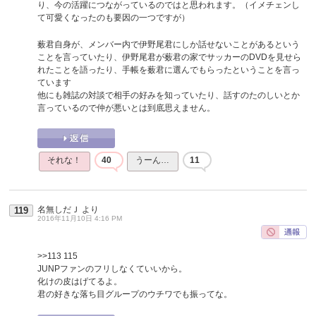
り、今の活躍につながっているのではと思われます。（イメチェンし
て可愛くなったのも要因の一つですが）
薮君自身が、メンバー内で伊野尾君にしか話せないことがあるという
ことを言っていたり、伊野尾君が薮君の家でサッカーのDVDを見せら
れたことを語ったり、手帳を薮君に選んでもらったということを言っ
ています
他にも雑誌の対談で相手の好みを知っていたり、話すのたのしいとか
言っているので仲が悪いとは到底思えません。
それな！
40
うーん…
11
名無しだＪ
より
119
2016年11月10日 4:16 PM
>>113
115
JUNPファンのフリしなくていいから。
化けの皮はげてるよ。
君の好きな落ち目グループのウチワでも振ってな。