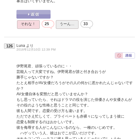
暴言はいてすいません。
それな！
25
うーん…
33
Luna
より
126
2016年12月10日 12:39 PM
伊野尾君、頑張っているのに・・
芸能人って大変ですね。伊野尾君が誰と付き合おうが
勝手じゃないですか？
たとえ相手がAV女優だろうがその人の何かに惹かれたんじゃないです
か？
AV女優自体を変態だと思っていませんか？
もし思っていたら、それはドラマの役を演じた俳優さんや女優さんが
その役のような性格と思うことと同じです。
彼も人間です。恋愛の受け方も違います。
ただでさえ忙しくて、プライベートも赤裸々になってしまう彼に
恋愛も制限するのはおかしいです。
彼を侮辱する人がこんなにいるのなら、一種のいじめです。
ハゲっていう人、彼はおでこが広いだけです。
それをコンプレックスに彼も思っているんじゃないでしょうか。