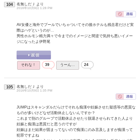
名無しだＪ
より
104
2016年10月9日 1:28 PM
AV女優と海外でプールでいちゃついてその後ホテルも残念君だけど実
際はハゲというのが…
男性ホルモン精力満々で今までのイメージと間逆で気持ち悪いイメー
ジになったよ伊野尾
それな！
39
うーん…
24
名無しだＪ
より
105
2016年10月9日 1:35 PM
JUMPはスキャンダルだらけでそれも痴漢や妊娠させた疑惑等の悪質な
ものが多いけどなぜ活動休止しないんですか？
これまで別のグループで活動休止させたり脱退させられてきた人より
妊娠と痴漢は悪質だと思うのですが
妊娠はまだ結果が固まってないので痴漢にのみ言及しますが痴漢って
犯罪ですよね