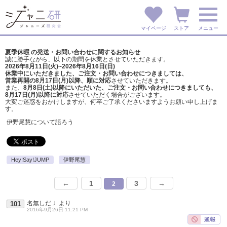
マイページ
ストア
メニュー
夏季休暇 の発送・お問い合わせに関するお知らせ
誠に勝手ながら、以下の期間を休業とさせていただきます。
2026年8月11日(火)~2026年8月16日(日)
休業中にいただきました、ご注文・お問い合わせにつきましては、
営業再開の8月17日(月)以降、順に対応
させていただきます。
また、
8月8日(土)以降にいただいた、ご注文・
お問い合わせにつきましても、
8月17日(月)以降に対応
させていただく場合がございます。
大変ご迷惑をおかけしますが、
何卒ご了承くださいますようお願い申し上げま
す。
伊野尾慧について語ろう
Hey!Say!JUMP
伊野尾慧
←
1
3
→
2
名無しだＪ
より
101
2016年9月26日 11:21 PM