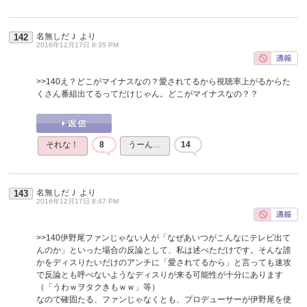
名無しだＪ
より
142
2016年12月17日 8:35 PM
>>140
え？どこがマイナスなの？愛されてるから視聴率上がるからた
くさん番組出てるってだけじゃん。どこがマイナスなの？？
それな！
8
うーん…
14
名無しだＪ
より
143
2016年12月17日 8:47 PM
>>140
伊野尾ファンじゃない人が「なぜあいつがこんなにテレビ出て
んのか」といった場合の反論として、私は述べただけです。そんな誰
かをディスりたいだけのアンチに「愛されてるから」と言っても速攻
で反論とも呼べないようなディスりが来る可能性が十分にあります
（「うわｗヲタクきもｗｗ」等）
なので確固たる、ファンじゃなくとも、プロデューサーが伊野尾を使