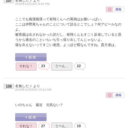
名無しだＪ
より
107
2016年10月19日 9:02 PM
ここでも痴漢痴漢って裕翔くんへの罵倒はお腹いっぱい。
ここは伊野尾ちゃんのことについて語るとこでしょ？何アピールなの
よ。
被害届は出されなかった訳だし、裕翔くんもすごく反省していると思
うから過去のこといちいち引っ張り出してんじゃないよ。
場を弁えないってすごい迷惑。よっぽど暇なんですね。貴方達は。
それな！
23
うーん…
22
名無しだＪ
より
108
2016年10月29日 10:14 AM
いのちゃん 最近 元気ない？
それな！
27
うーん…
10