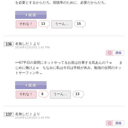
を必要とするからだろ。視聴率のために、必要だからだろ。
それな！
13
うーん…
15
名無しだＪ
より
136
2016年12月10日 1:41 PM
>>67
平日の昼間にネットやってるお前は仕事する気あんの？ｗ ま
じめに働けよｗ ちなみに私は今日は学校が休み。勉強の合間のネッ
トサーフィン中←
それな！
8
うーん…
13
名無しだＪ
より
137
2016年12月10日 1:45 PM