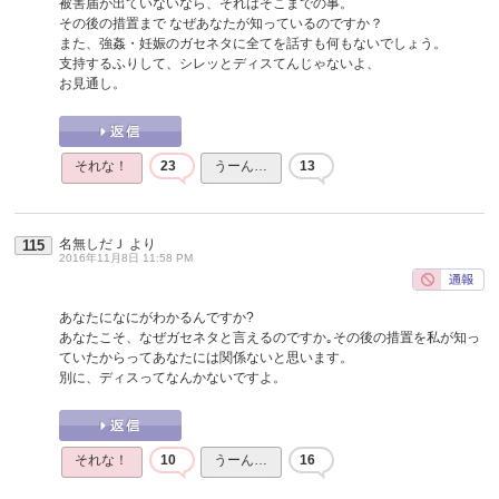
被害届が出ていないなら、それはそこまでの事。
その後の措置まで なぜあなたが知っているのですか？
また、強姦・妊娠のガセネタに全てを話すも何もないでしょう。
支持するふりして、シレッとディスてんじゃないよ、
お見通し。
それな！
23
うーん…
13
名無しだＪ
より
115
2016年11月8日 11:58 PM
あなたになにがわかるんですか?
あなたこそ、なぜガセネタと言えるのですか｡その後の措置を私が知っ
ていたからってあなたには関係ないと思います。
別に、ディスってなんかないですよ。
それな！
10
うーん…
16