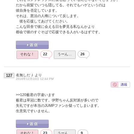
だから前髪でいつも隠してる。それでもハゲというのは
彼自身を否定しています。
それは、憲法の人権について反します。
彼を応援してあげてください。
こんな田舎で彼に会える日を夢見る私なんかより
都会で彼のすぐそばで応援できる人がいるはずです。
それな！
22
うーん…
26
名無しだＪ
より
127
2016年12月10日 12:44 PM
>>120
薮君の字違います
薮君は草冠に数です。伊野ちゃん反対派が多いので
失礼ですが本当のJUMPファンか疑ってしまいます。
生意気ですいません。
それな！
23
うーん…
9