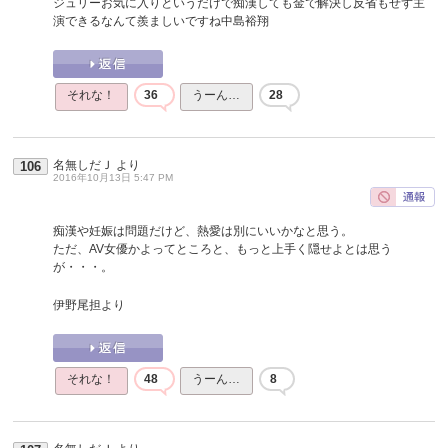
ジュリーお気に入りというだけで痴漢しても金で解決し反省もせず主
演できるなんて羨ましいですね中島裕翔
それな！
36
うーん…
28
名無しだＪ
より
106
2016年10月13日 5:47 PM
痴漢や妊娠は問題だけど、熱愛は別にいいかなと思う。
ただ、AV女優かよってところと、もっと上手く隠せよとは思う
が・・・。
伊野尾担より
それな！
48
うーん…
8