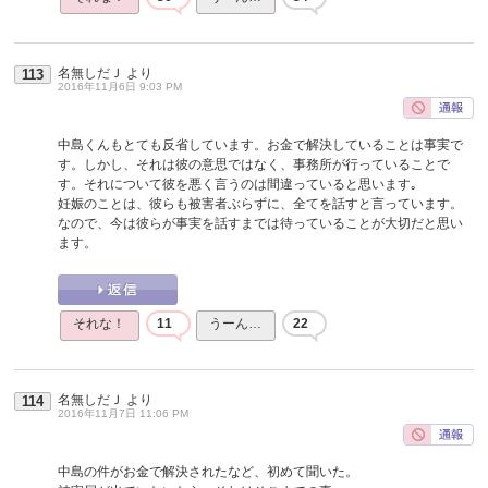
名無しだＪ
より
113
2016年11月6日 9:03 PM
中島くんもとても反省しています。お金で解決していることは事実で
す。しかし、それは彼の意思ではなく、事務所が行っていることで
す。それについて彼を悪く言うのは間違っていると思います｡
妊娠のことは、彼らも被害者ぶらずに、全てを話すと言っています。
なので、今は彼らが事実を話すまでは待っていることが大切だと思い
ます。
それな！
11
うーん…
22
名無しだＪ
より
114
2016年11月7日 11:06 PM
中島の件がお金で解決されたなど、初めて聞いた。