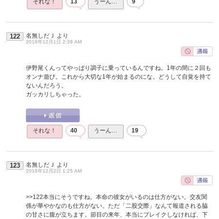
それな！
13
うーん…
9
名無しだＪ
より
122
2016年12月1日 2:39 AM
伊野尾くんってやっぱり調子に乗っているんですね。1年の間に２回も
オンナ遊び。これから大切な1年が始まるのにな。どうして自覚を持て
ないんだろう。
ガッカリしちゃった。
それな！
40
うーん…
19
名無しだＪ
より
123
2016年12月2日 1:25 AM
>>122
本当にそうですね。本命の彼女がいるのは仕方がない。交友関
係が華やかなのも仕方がない。ただ「二股交際」なんて報道される脇
の甘さに腹が立ちます。節目の来年、本当にブレイクしなければ、下