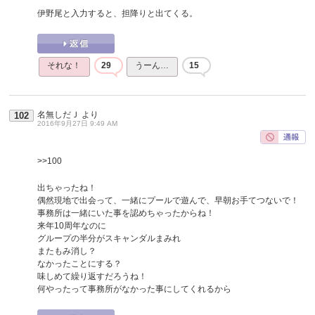
伊野尾と入力すると、担降りと出てくる。
それな！
29
うーん…
15
名無しだＪ
より
102
2016年9月27日 9:49 AM
>>100
出ちゃったね！
偶然現地で出会って、一緒にプールで遊んで、早朝お手てつないで！
事務所は一緒にいた事を認めちゃったからね！
来年10周年なのに
グループの半分がスキャンダルまみれ
またもみ消し？
なかったことにする？
味しめて繰り返すだろうね！
何やったって事務所がなかった事にしてくれるから