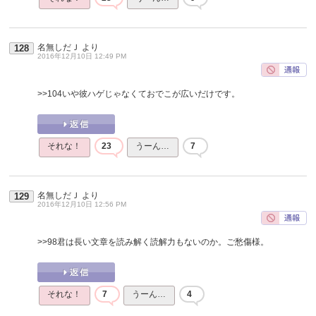
名無しだＪ
より
128
2016年12月10日 12:49 PM
>>104
いや彼ハゲじゃなくておでこが広いだけです。
それな！
23
うーん…
7
名無しだＪ
より
129
2016年12月10日 12:56 PM
>>98
君は長い文章を読み解く読解力もないのか。ご愁傷様。
それな！
7
うーん…
4