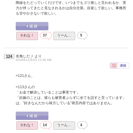
降線をたどっていくだけです。いつまでもゴリ推しと言われるか、実
力が伴ってきたと見なされるかは自分次第。自覚して欲しい。事務所
も甘やかさないで欲しい。
それな！
37
うーん…
5
名無しだＪ
より
124
2016年12月4日 11:48 AM
>121さん、
>113さんの
「お金で解決していることは事実です」
「妊娠のことは、彼らも被害者ぶらずに全てを話すと言っています」
は、”好きなんだから味方している”発言内容ではありません。
それな！
14
うーん…
4