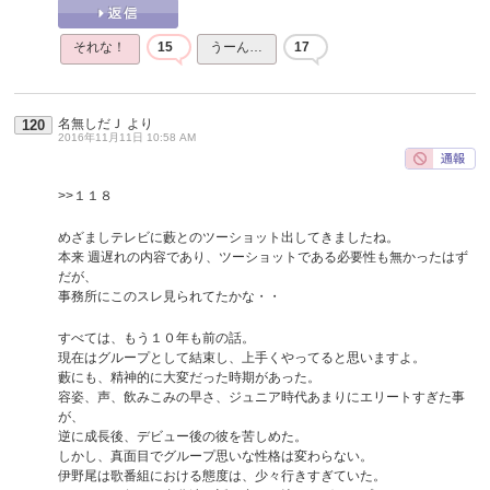
それな！
15
うーん…
17
名無しだＪ
より
120
2016年11月11日 10:58 AM
>>１１８
めざましテレビに藪とのツーショット出してきましたね。
本来 週遅れの内容であり、ツーショットである必要性も無かったはず
だが、
事務所にこのスレ見られてたかな・・
すべては、もう１０年も前の話。
現在はグループとして結束し、上手くやってると思いますよ。
藪にも、精神的に大変だった時期があった。
容姿、声、飲みこみの早さ、ジュニア時代あまりにエリートすぎた事
が、
逆に成長後、デビュー後の彼を苦しめた。
しかし、真面目でグループ思いな性格は変わらない。
伊野尾は歌番組における態度は、少々行きすぎていた。