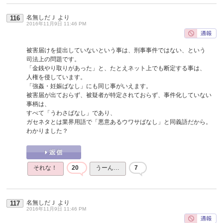
名無しだＪ
より
116
2016年11月9日 11:46 PM
被害届けを提出していないという事は、刑事事件ではない、という
司法上の問題です。
「金銭やり取りがあった」と、たとえネット上でも断定する事は、
人権を侵しています。
「強姦・妊娠ばなし」にも同じ事がいえます。
被害届が出ておらず、被疑者が特定されておらず、事件化していない
事柄は、
すべて「うわさばなし」であり、
ガセネタとは業界用語で「悪意あるウワサばなし」と同義語だから。
わかりました？
それな！
20
うーん…
7
名無しだＪ
より
117
2016年11月9日 11:46 PM