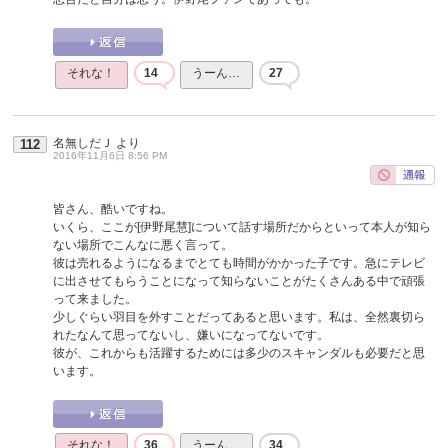
それな！
14
うーん…
27
名無しだＪ
より
112
2016年11月6日 8:56 PM
皆さん、酷いですね。
いくら、ここが[伊野尾慧]について話す場所だからといって本人が知ら
ない場所でこんなに悪く言って。
彼は売れるようになるまでとても時間がかかった子です。急にテレビ
に出させてもらうことになって知らないことがたくさんある中で頑張
って来ました。
少しぐらい羽目を外すことだってあると思います。私は、全然裏切ら
れたなんて思ってないし、嫌いになってないです。
彼が、これからも活躍するためには多少のスキャンダルも必要だと思
います。
それな！
36
うーん…
34