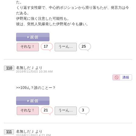
た。
くり返す女性癖で、中心的ポジションから滑り落ちたが、発言力は今
だある。
伊野尾に強く注意した可能性も。
彼は、突然人気爆発した伊野尾が 今も嫌い。
それな！
17
うーん…
25
名無しだＪ
より
110
2016年11月4日 10:36 AM
>>109
ん？誰のことー？
それな！
21
うーん…
3
名無しだＪ
より
111
2016年11月6日 4:21 PM