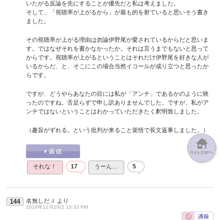
いたがる反論を先にすることが優先だと私は考えました。
そして、「視聴率が上がるから」が最も的を射ていると思いそう書き
ました。
その視聴率が上がる理由は勿論伊野尾が愛されているからだと思いま
す。ではなぜそれを書かなかったか。それは言うまでもないと思って
からです。視聴率が上がるということはそれだけ伊野尾を好きな人が
いるからだ、と、そこにこの場合当然イコールが成り立つと思ったか
らです。
ですが、どうやらあなたの目には私が「アンチ」であるかのように映
ったのですね。舌足らずで申し訳ありませんでした。ですが、私がア
ンチではないということはわかっていただきたく釈明致しました。
（趣旨がずれる。という批判が来ること覚悟で長文返事しました。）
それな！
17
うーん…
5
名無しだＪ
より
144
2016年12月19日 10:33 PM