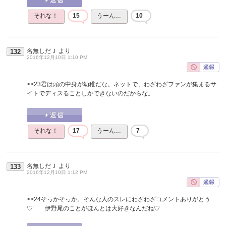
それな！
15
うーん…
10
名無しだＪ
より
132
2016年12月10日 1:10 PM
>>23
君は頭の中身が幼稚だな。ネットで、わざわざファンが集まるサ
イトでディスることしかできないのだからな。
それな！
17
うーん…
7
名無しだＪ
より
133
2016年12月10日 1:12 PM
>>24
そっかそっか。そんな人のスレにわざわざコメントありがとう
♡ 伊野尾のことがほんとは大好きなんだね♡