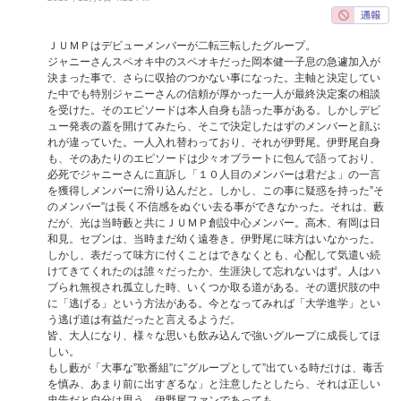
ＪＵＭＰはデビューメンバーが二転三転したグループ。
ジャニーさんスペオキ中のスペオキだった岡本健一子息の急遽加入が
決まった事で、さらに収拾のつかない事になった。主軸と決定してい
た中でも特別ジャニーさんの信頼が厚かった一人が最終決定案の相談
を受けた。そのエピソードは本人自身も語った事がある。しかしデビ
ュー発表の蓋を開けてみたら、そこで決定したはずのメンバーと顔ぶ
れが違っていた。一人入れ替わっており、それが伊野尾。伊野尾自身
も、そのあたりのエピソードは少々オブラートに包んで語っており、
必死でジャニーさんに直訴し「１０人目のメンバーは君だよ」の一言
を獲得しメンバーに滑り込んだと。しかし、この事に疑惑を持った”そ
のメンバー”は長く不信感をぬぐい去る事ができなかった。それは、藪
だが、光は当時藪と共にＪＵＭＰ創設中心メンバー。高木、有岡は日
和見。セブンは、当時まだ幼く遠巻き。伊野尾に味方はいなかった。
しかし、表だって味方に付くことはできなくとも、心配して気遣い続
けてきてくれたのは誰々だったか、生涯決して忘れないはず。人はハ
ブられ無視され孤立した時、いくつか取る道がある。その選択肢の中
に「逃げる」という方法がある。今となってみれば「大学進学」とい
う逃げ道は有益だったと言えるようだ。
皆、大人になり、様々な思いも飲み込んで強いグループに成長してほ
しい。
もし藪が「大事な”歌番組”に”グループとして”出ている時だけは、毒舌
を慎み、あまり前に出すぎるな」と注意したとしたら、それは正しい
忠告だと自分は思う。伊野尾ファンであっても。