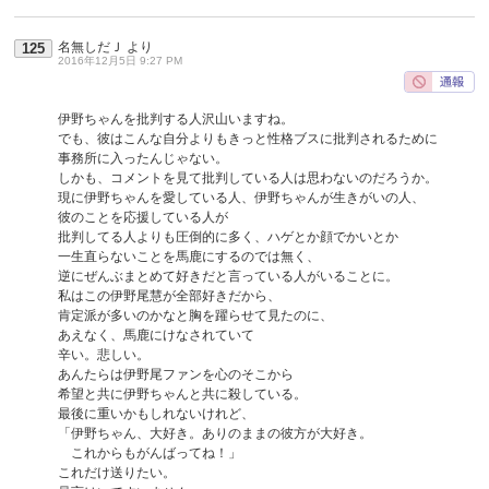
名無しだＪ
より
125
2016年12月5日 9:27 PM
伊野ちゃんを批判する人沢山いますね。
でも、彼はこんな自分よりもきっと性格ブスに批判されるために
事務所に入ったんじゃない。
しかも、コメントを見て批判している人は思わないのだろうか。
現に伊野ちゃんを愛している人、伊野ちゃんが生きがいの人、
彼のことを応援している人が
批判してる人よりも圧倒的に多く、ハゲとか顔でかいとか
一生直らないことを馬鹿にするのでは無く、
逆にぜんぶまとめて好きだと言っている人がいることに。
私はこの伊野尾慧が全部好きだから、
肯定派が多いのかなと胸を躍らせて見たのに、
あえなく、馬鹿にけなされていて
辛い。悲しい。
あんたらは伊野尾ファンを心のそこから
希望と共に伊野ちゃんと共に殺している。
最後に重いかもしれないけれど、
「伊野ちゃん、大好き。ありのままの彼方が大好き。
これからもがんばってね！」
これだけ送りたい。