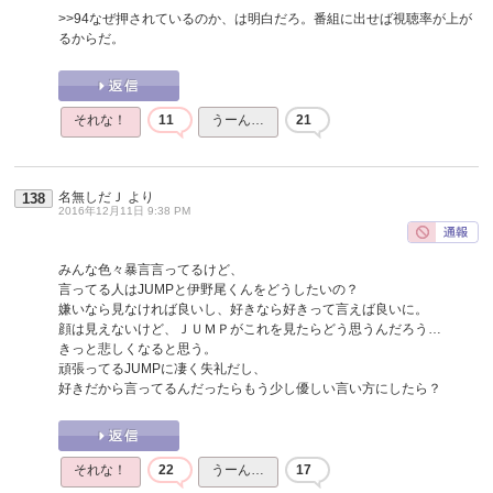
>>94
なぜ押されているのか、は明白だろ。番組に出せば視聴率が上が
るからだ。
それな！
11
うーん…
21
名無しだＪ
より
138
2016年12月11日 9:38 PM
みんな色々暴言言ってるけど、
言ってる人はJUMPと伊野尾くんをどうしたいの？
嫌いなら見なければ良いし、好きなら好きって言えば良いに。
顔は見えないけど、ＪＵＭＰがこれを見たらどう思うんだろう…
きっと悲しくなると思う。
頑張ってるJUMPに凄く失礼だし、
好きだから言ってるんだったらもう少し優しい言い方にしたら？
それな！
22
うーん…
17