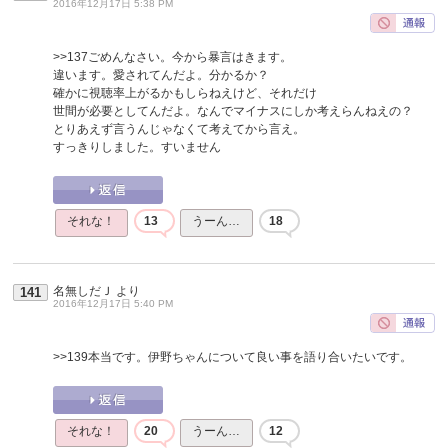
2016年12月17日 5:38 PM
>>137
ごめんなさい。今から暴言はきます。
違います。愛されてんだよ。分かるか？
確かに視聴率上がるかもしらねえけど、それだけ
世間が必要としてんだよ。なんでマイナスにしか考えらんねえの？
とりあえず言うんじゃなくて考えてから言え。
すっきりしました。すいません
それな！
13
うーん…
18
名無しだＪ
より
141
2016年12月17日 5:40 PM
>>139
本当です。伊野ちゃんについて良い事を語り合いたいです。
それな！
20
うーん…
12