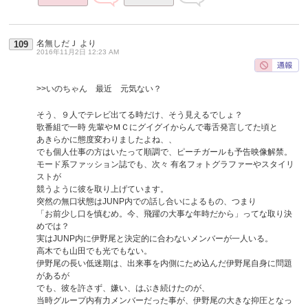
名無しだＪ
より
109
2016年11月2日 12:23 AM
>>いのちゃん 最近 元気ない？
そう、９人でテレビ出てる時だけ、そう見えるでしょ？
歌番組で一時 先輩やＭＣにグイグイからんで毒舌発言してた頃と
あきらかに態度変わりましたよね、、
でも個人仕事の方はいたって順調で、ピーチガールも予告映像解禁。
モード系ファッション誌でも、次々 有名フォトグラファーやスタイリ
ストが
競うように彼を取り上げています。
突然の無口状態はJUNP内での話し合いによるもの、つまり
「お前少し口を慎むめ。今、飛躍の大事な年時だから」ってな取り決
めでは？
実はJUNP内に伊野尾と決定的に合わないメンバーが一人いる。
高木でも山田でも光でもない。
伊野尾の長い低迷期は、出来事を内側にため込んだ伊野尾自身に問題
があるが
でも、彼を許さず、嫌い、はぶき続けたのが、
当時グループ内有力メンバーだった事が、伊野尾の大きな抑圧となっ