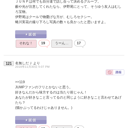
ＪＵＮＰは何でも自分達で話し合って決めるグループ。
藪や光が注意してくれたなら、伊野尾にとって、そうゆう友人はむし
ろ宝物。
伊野尾はクールで物憂げな方が、むしろセクシー。
蜷川実花の撮り下ろし写真の数々も良かったと思いますよ。
それな！
19
うーん…
17
名無しだＪ
より
121
2016年11月30日 5:07 PM
>>119
JUMPファンのフリとかないと思う。
好きなんだから味方するのは当たり前じゃん！
あなたが好きなこと言ってるのと同じように好きなこと言わせてあげ
たら？
(猫かぶってるわけじゃありません。)