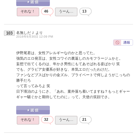
それな！
46
うーん…
13
名無しだＪ
より
103
2016年9月30日 12:09 PM
伊野尾君は、女性アレルギーなのかと思ってた。
強気のエロ発言は、女性コワイの裏返しのカモフラージュかと。
妄想で出てくるのは、年かさ男性にもてあそばれる姿ばかり 笑
でも、グラビア女優系が好きな、本気エロだったわけだ。
ファンなどブスばかりの金ズル、プライベートで何しようがこっちの
勝手だろ
って言ってみろよ 笑
日下瑛治のようにさ、「あれ、案外落ち着いてますね？もっとギャー
ギャー騒ぐかと期待してたのに」って。天使の笑顔でさ。
それな！
32
うーん…
21