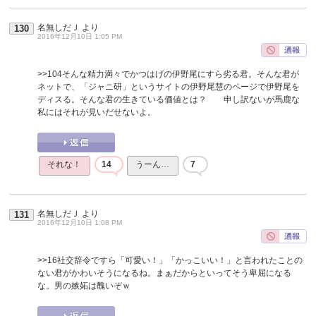
名無しだＪ
より
130
2016年12月10日 1:05 PM
>>104
そんな精力満々でかつはげの伊野尾にすら劣る君。そんな君が
ネットで、「ジャニ研」というサイトの伊野尾慧のページで伊野尾を
ディスる。そんな君の生きている価値とは？ 申し訳ないが馬鹿な
私にはそれが見いだせないよ。
それな！
14
うーん…
7
名無しだＪ
より
131
2016年12月10日 1:08 PM
>>16
社交辞令ですら「可愛い！」「かっこいい！」と言われたことの
ない君がかわいそうになるね。まぁだからといってそう卑屈になる
な。男の嫉妬は醜いぞｗ