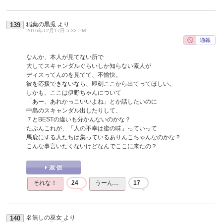
稲葉の黒兎
より
139
2016年12月17日 5:32 PM
なんか、本人が見てない所で
大してスキャンダルぐらいしか知らない素人が
ディスってんのを見てて、不愉快。
彼を応援できないなら、即刻ここから出てってほしい。
しかも、ここは伊野ちゃんについて
「あー、あれかっこいいよね」とか話したいのに
中島のスキャンダル出したりして、
７とBESTの違いも分かんないのかな？
たぶんこれが、「人の不幸は蜜の味」っていって
馬鹿にする人たちは集っているありんこちゃんなのかな？
こんな事言いたくないけどなんでここに来たの？
それな！
24
うーん…
17
名無しの巫女
より
140