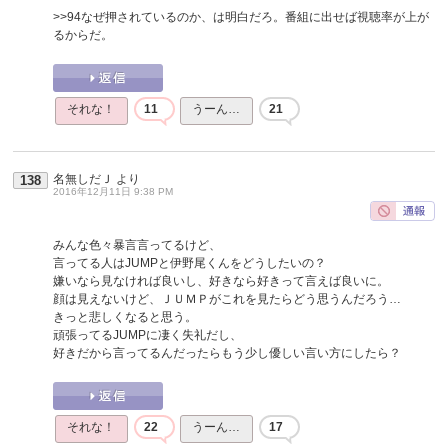
>>94
なぜ押されているのか、は明白だろ。番組に出せば視聴率が上が
るからだ。
それな！
11
うーん…
21
名無しだＪ
より
138
2016年12月11日 9:38 PM
みんな色々暴言言ってるけど、
言ってる人はJUMPと伊野尾くんをどうしたいの？
嫌いなら見なければ良いし、好きなら好きって言えば良いに。
顔は見えないけど、ＪＵＭＰがこれを見たらどう思うんだろう…
きっと悲しくなると思う。
頑張ってるJUMPに凄く失礼だし、
好きだから言ってるんだったらもう少し優しい言い方にしたら？
それな！
22
うーん…
17