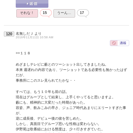
それな！
15
うーん…
17
名無しだＪ
より
120
2016年11月11日 10:58 AM
>>１１８
めざましテレビに藪とのツーショット出してきましたね。
本来 週遅れの内容であり、ツーショットである必要性も無かったはず
だが、
事務所にこのスレ見られてたかな・・
すべては、もう１０年も前の話。
現在はグループとして結束し、上手くやってると思いますよ。
藪にも、精神的に大変だった時期があった。
容姿、声、飲みこみの早さ、ジュニア時代あまりにエリートすぎた事
が、
逆に成長後、デビュー後の彼を苦しめた。
しかし、真面目でグループ思いな性格は変わらない。
伊野尾は歌番組における態度は、少々行きすぎていた。