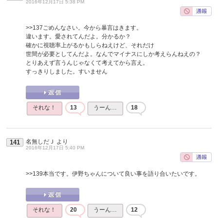
2016年12月17日 5:38 PM
>>137
ごめんなさい。今から暴言はきます。
違います。愛されてんだよ。分かるか？
確かに視聴率上がるかもしらねえけど、それだけ
世間が必要としてんだよ。なんでマイナスにしか考えらんねえの？
とりあえず言うんじゃなくて考えてから言え。
すっきりしました。すいません
それな！
13
うーん…
18
名無しだＪ
より
141
2016年12月17日 5:40 PM
>>139
本当です。伊野ちゃんについて良い事を語り合いたいです。
それな！
20
うーん…
12