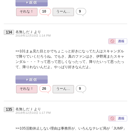
それな！
10
うーん…
9
名無しだＪ
より
134
2016年12月10日 1:14 PM
>>101
まぁ見た目とかでちょこっと好きになってた人はスキャンダル
で降りていくだろうね。でもさ、真のファンはさ、伊野尾またスキャ
ンダル・・・？って思って悲しくなったって、降りたいって思ったっ
て、降りれないんだよ。やっぱり好きなんだよ。
それな！
26
うーん…
9
名無しだＪ
より
135
2016年12月10日 1:17 PM
>>105
活動休止しない理由は事務所が、いろんなテレビ局が「JUMP」