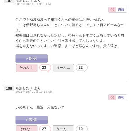
名無しだＪ
より
107
2016年10月19日 9:02 PM
ここでも痴漢痴漢って裕翔くんへの罵倒はお腹いっぱい。
ここは伊野尾ちゃんのことについて語るとこでしょ？何アピールなの
よ。
被害届は出されなかった訳だし、裕翔くんもすごく反省していると思
うから過去のこといちいち引っ張り出してんじゃないよ。
場を弁えないってすごい迷惑。よっぽど暇なんですね。貴方達は。
それな！
23
うーん…
22
名無しだＪ
より
108
2016年10月29日 10:14 AM
いのちゃん 最近 元気ない？
それな！
27
うーん…
10