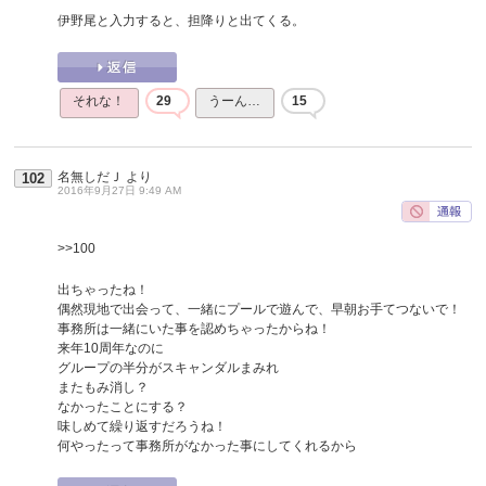
伊野尾と入力すると、担降りと出てくる。
それな！
29
うーん…
15
名無しだＪ
より
102
2016年9月27日 9:49 AM
>>100
出ちゃったね！
偶然現地で出会って、一緒にプールで遊んで、早朝お手てつないで！
事務所は一緒にいた事を認めちゃったからね！
来年10周年なのに
グループの半分がスキャンダルまみれ
またもみ消し？
なかったことにする？
味しめて繰り返すだろうね！
何やったって事務所がなかった事にしてくれるから