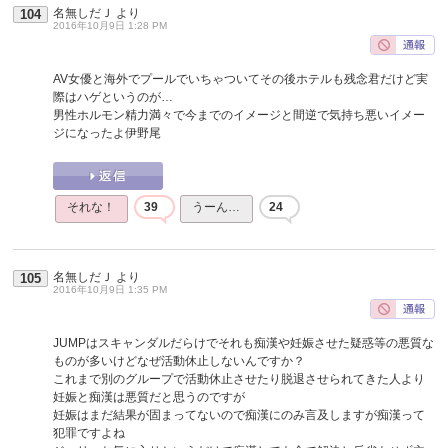
名無しだＪ
より
104
2016年10月9日 1:28 PM
AV女優と海外でプールでいちゃついてその後ホテルも残念君だけど実
際はハゲというのが…
男性ホルモン精力満々で今までのイメージと間逆で気持ち悪いイメー
ジになったよ伊野尾
それな！
39
うーん…
24
名無しだＪ
より
105
2016年10月9日 1:35 PM
JUMPはスキャンダルだらけでそれも痴漢や妊娠させた疑惑等の悪質な
ものが多いけどなぜ活動休止しないんですか？
これまで別のグループで活動休止させたり脱退させられてきた人より
妊娠と痴漢は悪質だと思うのですが
妊娠はまだ結果が固まってないので痴漢にのみ言及しますが痴漢って
犯罪ですよね