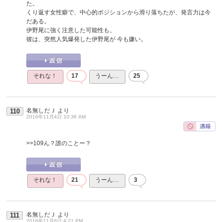
た。
くり返す女性癖で、中心的ポジションから滑り落ちたが、発言力は今
だある。
伊野尾に強く注意した可能性も。
彼は、突然人気爆発した伊野尾が 今も嫌い。
それな！
17
うーん…
25
名無しだＪ
より
110
2016年11月4日 10:36 AM
>>109
ん？誰のことー？
それな！
21
うーん…
3
名無しだＪ
より
111
2016年11月6日 4:21 PM