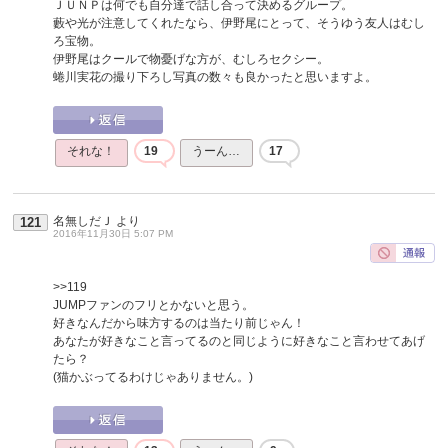
ＪＵＮＰは何でも自分達で話し合って決めるグループ。
藪や光が注意してくれたなら、伊野尾にとって、そうゆう友人はむし
ろ宝物。
伊野尾はクールで物憂げな方が、むしろセクシー。
蜷川実花の撮り下ろし写真の数々も良かったと思いますよ。
それな！
19
うーん…
17
名無しだＪ
より
121
2016年11月30日 5:07 PM
>>119
JUMPファンのフリとかないと思う。
好きなんだから味方するのは当たり前じゃん！
あなたが好きなこと言ってるのと同じように好きなこと言わせてあげ
たら？
(猫かぶってるわけじゃありません。)