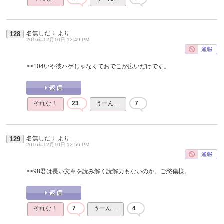
名無しだＪ
より
128
2016年12月10日 12:49 PM
>>104
いや彼ハゲじゃなくておでこが広いだけです。
それな！
23
うーん…
7
名無しだＪ
より
129
2016年12月10日 12:56 PM
>>98
君は長い文章を読み解く読解力もないのか。ご愁傷様。
それな！
7
うーん…
4