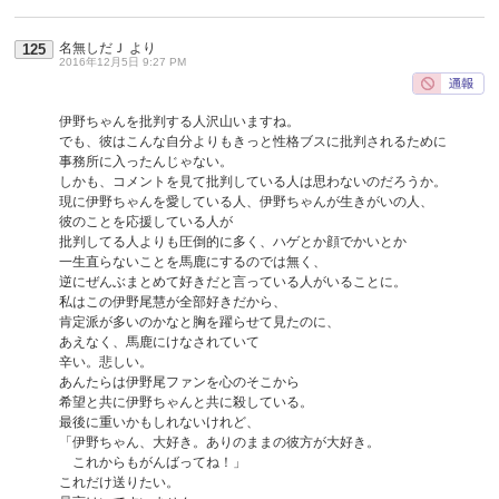
名無しだＪ
より
125
2016年12月5日 9:27 PM
伊野ちゃんを批判する人沢山いますね。
でも、彼はこんな自分よりもきっと性格ブスに批判されるために
事務所に入ったんじゃない。
しかも、コメントを見て批判している人は思わないのだろうか。
現に伊野ちゃんを愛している人、伊野ちゃんが生きがいの人、
彼のことを応援している人が
批判してる人よりも圧倒的に多く、ハゲとか顔でかいとか
一生直らないことを馬鹿にするのでは無く、
逆にぜんぶまとめて好きだと言っている人がいることに。
私はこの伊野尾慧が全部好きだから、
肯定派が多いのかなと胸を躍らせて見たのに、
あえなく、馬鹿にけなされていて
辛い。悲しい。
あんたらは伊野尾ファンを心のそこから
希望と共に伊野ちゃんと共に殺している。
最後に重いかもしれないけれど、
「伊野ちゃん、大好き。ありのままの彼方が大好き。
これからもがんばってね！」
これだけ送りたい。