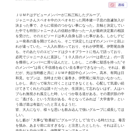
ＪＵＭＰはデビューメンバーが二転三転したグループ。
ジャニーさんスペオキ中のスペオキだった岡本健一子息の急遽加入が
決まった事で、さらに収拾のつかない事になった。主軸と決定してい
た中でも特別ジャニーさんの信頼が厚かった一人が最終決定案の相談
を受けた。そのエピソードは本人自身も語った事がある。しかしデビ
ュー発表の蓋を開けてみたら、そこで決定したはずのメンバーと顔ぶ
れが違っていた。一人入れ替わっており、それが伊野尾。伊野尾自身
も、そのあたりのエピソードは少々オブラートに包んで語っており、
必死でジャニーさんに直訴し「１０人目のメンバーは君だよ」の一言
を獲得しメンバーに滑り込んだと。しかし、この事に疑惑を持った”そ
のメンバー”は長く不信感をぬぐい去る事ができなかった。それは、藪
だが、光は当時藪と共にＪＵＭＰ創設中心メンバー。高木、有岡は日
和見。セブンは、当時まだ幼く遠巻き。伊野尾に味方はいなかった。
しかし、表だって味方に付くことはできなくとも、心配して気遣い続
けてきてくれたのは誰々だったか、生涯決して忘れないはず。人はハ
ブられ無視され孤立した時、いくつか取る道がある。その選択肢の中
に「逃げる」という方法がある。今となってみれば「大学進学」とい
う逃げ道は有益だったと言えるようだ。
皆、大人になり、様々な思いも飲み込んで強いグループに成長してほ
しい。
もし藪が「大事な”歌番組”に”グループとして”出ている時だけは、毒舌
を慎み、あまり前に出すぎるな」と注意したとしたら、それは正しい
忠告だと自分は思う。伊野尾ファンであっても。