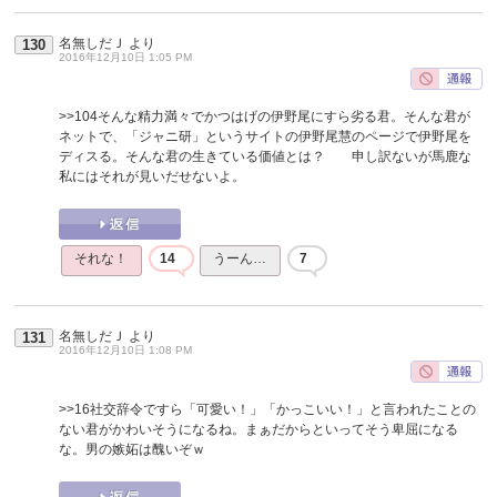
名無しだＪ
より
130
2016年12月10日 1:05 PM
>>104
そんな精力満々でかつはげの伊野尾にすら劣る君。そんな君が
ネットで、「ジャニ研」というサイトの伊野尾慧のページで伊野尾を
ディスる。そんな君の生きている価値とは？ 申し訳ないが馬鹿な
私にはそれが見いだせないよ。
それな！
14
うーん…
7
名無しだＪ
より
131
2016年12月10日 1:08 PM
>>16
社交辞令ですら「可愛い！」「かっこいい！」と言われたことの
ない君がかわいそうになるね。まぁだからといってそう卑屈になる
な。男の嫉妬は醜いぞｗ