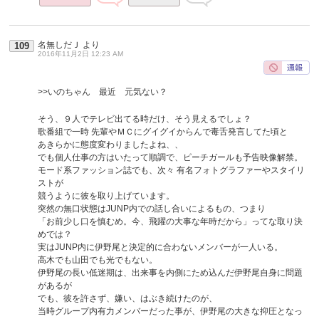
名無しだＪ
より
109
2016年11月2日 12:23 AM
>>いのちゃん 最近 元気ない？
そう、９人でテレビ出てる時だけ、そう見えるでしょ？
歌番組で一時 先輩やＭＣにグイグイからんで毒舌発言してた頃と
あきらかに態度変わりましたよね、、
でも個人仕事の方はいたって順調で、ピーチガールも予告映像解禁。
モード系ファッション誌でも、次々 有名フォトグラファーやスタイリ
ストが
競うように彼を取り上げています。
突然の無口状態はJUNP内での話し合いによるもの、つまり
「お前少し口を慎むめ。今、飛躍の大事な年時だから」ってな取り決
めでは？
実はJUNP内に伊野尾と決定的に合わないメンバーが一人いる。
高木でも山田でも光でもない。
伊野尾の長い低迷期は、出来事を内側にため込んだ伊野尾自身に問題
があるが
でも、彼を許さず、嫌い、はぶき続けたのが、
当時グループ内有力メンバーだった事が、伊野尾の大きな抑圧となっ