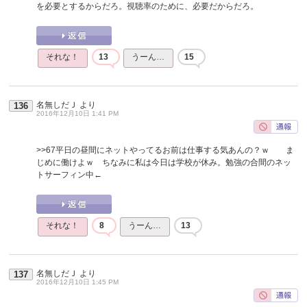
を必要とするからだろ。視聴率のために、必要だからだろ。
それな！
13
うーん…
15
名無しだＪ
より
136
2016年12月10日 1:41 PM
>>67
平日の昼間にネットやってるお前は仕事する気あんの？ｗ ま
じめに働けよｗ ちなみに私は今日は学校が休み。勉強の合間のネッ
トサーフィン中←
それな！
8
うーん…
13
名無しだＪ
より
137
2016年12月10日 1:45 PM