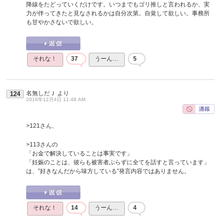
降線をたどっていくだけです。いつまでもゴリ推しと言われるか、実
力が伴ってきたと見なされるかは自分次第。自覚して欲しい。事務所
も甘やかさないで欲しい。
それな！
37
うーん…
5
名無しだＪ
より
124
2016年12月4日 11:48 AM
>121さん、
>113さんの
「お金で解決していることは事実です」
「妊娠のことは、彼らも被害者ぶらずに全てを話すと言っています」
は、”好きなんだから味方している”発言内容ではありません。
それな！
14
うーん…
4