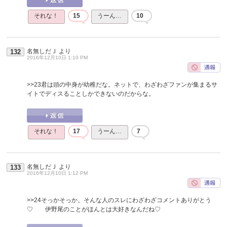
それな！
15
うーん…
10
名無しだＪ
より
132
2016年12月10日 1:10 PM
>>23
君は頭の中身が幼稚だな。ネットで、わざわざファンが集まるサ
イトでディスることしかできないのだからな。
それな！
17
うーん…
7
名無しだＪ
より
133
2016年12月10日 1:12 PM
>>24
そっかそっか。そんな人のスレにわざわざコメントありがとう
♡ 伊野尾のことがほんとは大好きなんだね♡