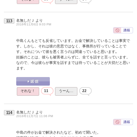
名無しだＪ
より
113
2016年11月6日 9:03 PM
中島くんもとても反省しています。お金で解決していることは事実で
す。しかし、それは彼の意思ではなく、事務所が行っていることで
す。それについて彼を悪く言うのは間違っていると思います｡
妊娠のことは、彼らも被害者ぶらずに、全てを話すと言っています。
なので、今は彼らが事実を話すまでは待っていることが大切だと思い
ます。
それな！
11
うーん…
22
名無しだＪ
より
114
2016年11月7日 11:06 PM
中島の件がお金で解決されたなど、初めて聞いた。