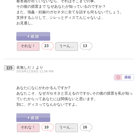
被害届が出ていないなら、それはそこまでの事。
その後の措置まで なぜあなたが知っているのですか？
また、強姦・妊娠のガセネタに全てを話すも何もないでしょう。
支持するふりして、シレッとディスてんじゃないよ、
お見通し。
それな！
23
うーん…
13
名無しだＪ
より
115
2016年11月8日 11:58 PM
あなたになにがわかるんですか?
あなたこそ、なぜガセネタと言えるのですか｡その後の措置を私が知っ
ていたからってあなたには関係ないと思います。
別に、ディスってなんかないですよ。
それな！
10
うーん…
16