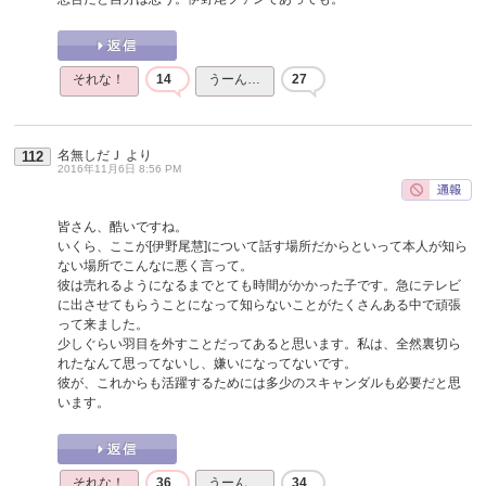
それな！
14
うーん…
27
名無しだＪ
より
112
2016年11月6日 8:56 PM
皆さん、酷いですね。
いくら、ここが[伊野尾慧]について話す場所だからといって本人が知ら
ない場所でこんなに悪く言って。
彼は売れるようになるまでとても時間がかかった子です。急にテレビ
に出させてもらうことになって知らないことがたくさんある中で頑張
って来ました。
少しぐらい羽目を外すことだってあると思います。私は、全然裏切ら
れたなんて思ってないし、嫌いになってないです。
彼が、これからも活躍するためには多少のスキャンダルも必要だと思
います。
それな！
36
うーん…
34