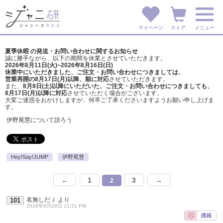
マイページ
ストア
メニュー
夏季休暇 の発送・お問い合わせに関するお知らせ
誠に勝手ながら、以下の期間を休業とさせていただきます。
2026年8月11日(火)~2026年8月16日(日)
休業中にいただきました、ご注文・お問い合わせにつきましては、
営業再開の8月17日(月)以降、順に対応
させていただきます。
また、
8月8日(土)以降にいただいた、ご注文・
お問い合わせにつきましても、
8月17日(月)以降に対応
させていただく場合がございます。
大変ご迷惑をおかけしますが、
何卒ご了承くださいますようお願い申し上げま
す。
伊野尾慧について語ろう
Hey!Say!JUMP
伊野尾慧
←
1
3
→
2
名無しだＪ
より
101
2016年9月26日 11:21 PM