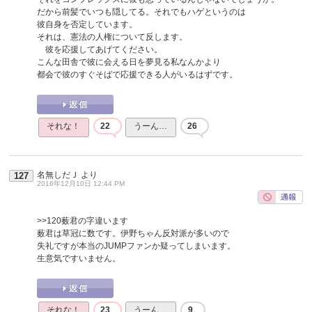
だから前髪でいつも隠してる。それでもハゲというのは
彼自身を否定しています。
それは、憲法の人権について反します。
彼を応援してあげてください。
こんな田舎で彼に会える日を夢見る私なんかより
都会で彼のすぐそばで応援できる人がいるはずです。
それな！
22
うーん…
26
名無しだＪ
より
127
2016年12月10日 12:44 PM
>>120
薮君の字違います
薮君は草冠に数です。伊野ちゃん反対派が多いので
失礼ですが本当のJUMPファンか疑ってしまいます。
生意気ですいません。
それな！
23
うーん…
9