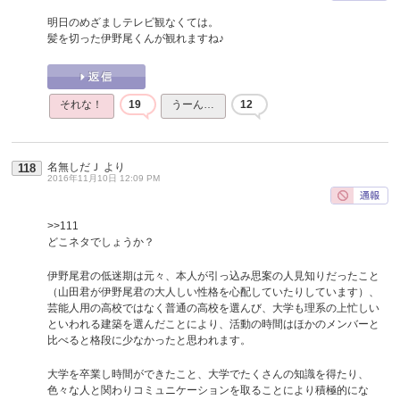
明日のめざましテレビ観なくては。
髪を切った伊野尾くんが観れますね♪
それな！
19
うーん…
12
名無しだＪ
より
118
2016年11月10日 12:09 PM
>>111
どこネタでしょうか？
伊野尾君の低迷期は元々、本人が引っ込み思案の人見知りだったこと
（山田君が伊野尾君の大人しい性格を心配していたりしています）、
芸能人用の高校ではなく普通の高校を選んび、大学も理系の上忙しい
といわれる建築を選んだことにより、活動の時間はほかのメンバーと
比べると格段に少なかったと思われます。
大学を卒業し時間ができたこと、大学でたくさんの知識を得たり、
色々な人と関わりコミュニケーションを取ることにより積極的にな