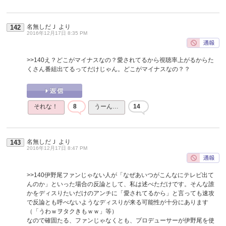
名無しだＪ
より
142
2016年12月17日 8:35 PM
>>140
え？どこがマイナスなの？愛されてるから視聴率上がるからた
くさん番組出てるってだけじゃん。どこがマイナスなの？？
それな！
8
うーん…
14
名無しだＪ
より
143
2016年12月17日 8:47 PM
>>140
伊野尾ファンじゃない人が「なぜあいつがこんなにテレビ出て
んのか」といった場合の反論として、私は述べただけです。そんな誰
かをディスりたいだけのアンチに「愛されてるから」と言っても速攻
で反論とも呼べないようなディスりが来る可能性が十分にあります
（「うわｗヲタクきもｗｗ」等）
なので確固たる、ファンじゃなくとも、プロデューサーが伊野尾を使