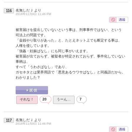
名無しだＪ
より
116
2016年11月9日 11:46 PM
被害届けを提出していないという事は、刑事事件ではない、という
司法上の問題です。
「金銭やり取りがあった」と、たとえネット上でも断定する事は、
人権を侵しています。
「強姦・妊娠ばなし」にも同じ事がいえます。
被害届が出ておらず、被疑者が特定されておらず、事件化していない
事柄は、
すべて「うわさばなし」であり、
ガセネタとは業界用語で「悪意あるウワサばなし」と同義語だから。
わかりました？
それな！
20
うーん…
7
名無しだＪ
より
117
2016年11月9日 11:46 PM