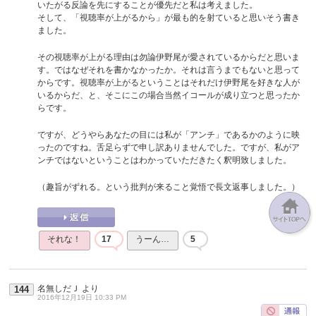
いたがる反論を先にすることが優先だと私は考えました。
そして、「視聴率が上がるから」が最も的を射ていると思いそう書き
ました。
その視聴率が上がる理由は勿論伊野尾が愛されているからだと思いま
す。ではなぜそれを書かなかったか。それは言うまでもないと思って
からです。視聴率が上がるということはそれだけ伊野尾を好きな人が
いるからだ、と、そこにこの場合当然イコールが成り立つと思ったか
らです。
ですが、どうやらあなたの目には私が「アンチ」であるかのように映
ったのですね。舌足らずで申し訳ありませんでした。ですが、私がア
ンチではないということはわかっていただきたく釈明致しました。
（趣旨がずれる。という批判が来ること覚悟で長文返事しました。）
それな！
17
うーん…
5
名無しだＪ
より
144
2016年12月19日 10:33 PM