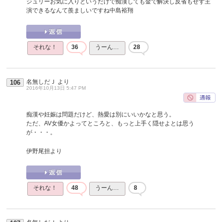
ジュリーお気に入りというだけで痴漢しても金で解決し反省もせず主
演できるなんて羨ましいですね中島裕翔
それな！
36
うーん…
28
名無しだＪ
より
106
2016年10月13日 5:47 PM
痴漢や妊娠は問題だけど、熱愛は別にいいかなと思う。
ただ、AV女優かよってところと、もっと上手く隠せよとは思う
が・・・。
伊野尾担より
それな！
48
うーん…
8