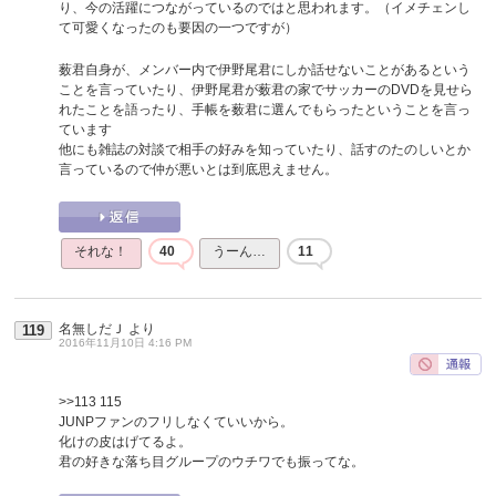
り、今の活躍につながっているのではと思われます。（イメチェンし
て可愛くなったのも要因の一つですが）
薮君自身が、メンバー内で伊野尾君にしか話せないことがあるという
ことを言っていたり、伊野尾君が薮君の家でサッカーのDVDを見せら
れたことを語ったり、手帳を薮君に選んでもらったということを言っ
ています
他にも雑誌の対談で相手の好みを知っていたり、話すのたのしいとか
言っているので仲が悪いとは到底思えません。
それな！
40
うーん…
11
名無しだＪ
より
119
2016年11月10日 4:16 PM
>>113
115
JUNPファンのフリしなくていいから。
化けの皮はげてるよ。
君の好きな落ち目グループのウチワでも振ってな。