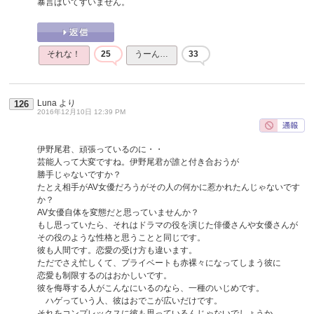
暴言はいてすいません。
それな！
25
うーん…
33
Luna
より
126
2016年12月10日 12:39 PM
伊野尾君、頑張っているのに・・
芸能人って大変ですね。伊野尾君が誰と付き合おうが
勝手じゃないですか？
たとえ相手がAV女優だろうがその人の何かに惹かれたんじゃないです
か？
AV女優自体を変態だと思っていませんか？
もし思っていたら、それはドラマの役を演じた俳優さんや女優さんが
その役のような性格と思うことと同じです。
彼も人間です。恋愛の受け方も違います。
ただでさえ忙しくて、プライベートも赤裸々になってしまう彼に
恋愛も制限するのはおかしいです。
彼を侮辱する人がこんなにいるのなら、一種のいじめです。
ハゲっていう人、彼はおでこが広いだけです。
それをコンプレックスに彼も思っているんじゃないでしょうか。