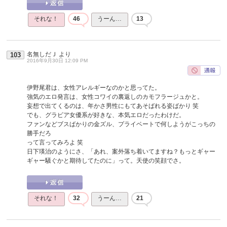
それな！
46
うーん…
13
名無しだＪ
より
103
2016年9月30日 12:09 PM
伊野尾君は、女性アレルギーなのかと思ってた。
強気のエロ発言は、女性コワイの裏返しのカモフラージュかと。
妄想で出てくるのは、年かさ男性にもてあそばれる姿ばかり 笑
でも、グラビア女優系が好きな、本気エロだったわけだ。
ファンなどブスばかりの金ズル、プライベートで何しようがこっちの
勝手だろ
って言ってみろよ 笑
日下瑛治のようにさ、「あれ、案外落ち着いてますね？もっとギャー
ギャー騒ぐかと期待してたのに」って。天使の笑顔でさ。
それな！
32
うーん…
21