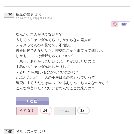
稲葉の黒兎
より
139
2016年12月17日 5:32 PM
なんか、本人が見てない所で
大してスキャンダルぐらいしか知らない素人が
ディスってんのを見てて、不愉快。
彼を応援できないなら、即刻ここから出てってほしい。
しかも、ここは伊野ちゃんについて
「あー、あれかっこいいよね」とか話したいのに
中島のスキャンダル出したりして、
７とBESTの違いも分かんないのかな？
たぶんこれが、「人の不幸は蜜の味」っていって
馬鹿にする人たちは集っているありんこちゃんなのかな？
こんな事言いたくないけどなんでここに来たの？
それな！
24
うーん…
17
名無しの巫女
より
140