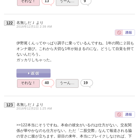
それな！
13
うーん…
9
名無しだＪ
より
122
2016年12月1日 2:39 AM
伊野尾くんってやっぱり調子に乗っているんですね。1年の間に２回も
オンナ遊び。これから大切な1年が始まるのにな。どうして自覚を持て
ないんだろう。
ガッカリしちゃった。
それな！
40
うーん…
19
名無しだＪ
より
123
2016年12月2日 1:25 AM
>>122
本当にそうですね。本命の彼女がいるのは仕方がない。交友関
係が華やかなのも仕方がない。ただ「二股交際」なんて報道される脇
の甘さに腹が立ちます。節目の来年、本当にブレイクしなければ、下