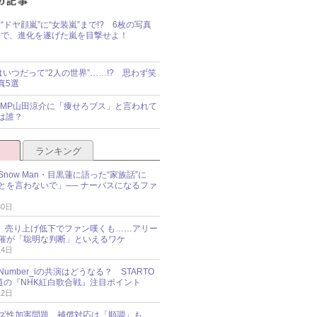
“ドヤ顔嵐”に“女装嵐”まで!? 6枚の写真
で、進化を遂げた嵐を目撃せよ！
idsはいつだって“2人の世界”……!? 思わず笑
真5選
y!JUMP山田涼介に「痩せろブス」と言われて
は誰？
ランキング
now Man・目黒蓮に語った“家族話”に
とを言わないで」── ナーバスになるファ
30日
NES、売り上げ低下でファン嘆くも……アリー
催が「聡明な判断」といえるワケ
14日
umber_iの共演はどうなる？ STARTO
報道の『NHK紅白歌合戦』注目ポイント
12日
ズ性加害問題、補償対応は「順調」も……