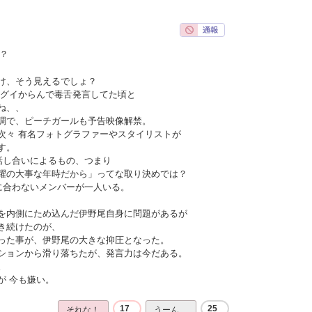
？
け、そう見えるでしょ？
イグイからんで毒舌発言してた頃と
ね、、
調で、ピーチガールも予告映像解禁。
次々 有名フォトグラファーやスタイリストが
す。
話し合いによるもの、つまり
躍の大事な年時だから」ってな取り決めでは？
に合わないメンバーが一人いる。
を内側にため込んだ伊野尾自身に問題があるが
き続けたのが、
った事が、伊野尾の大きな抑圧となった。
ションから滑り落ちたが、発言力は今だある。
。
が 今も嫌い。
17
25
それな！
うーん…