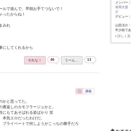
メンバー
有岡大貴
ールで遊んで、早朝お手てつないで！
介
ゃったからね！
デビュー：2
まみれ
山田涼介
年少組で
詳しく見
事にしてくれるから
46
13
それな！
うーん…
のかと思ってた。
の裏返しのカモフラージュかと。
性にもてあそばれる姿ばかり 笑
、本気エロだったわけだ。
、プライベートで何しようがこっちの勝手だろ