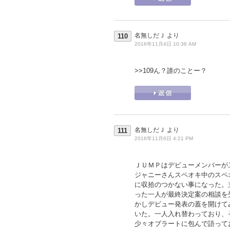
名無しだＪ
より
110
2016年11月4日 10:36 AM
>>109
ん？誰のことー？
名無しだＪ
より
111
2016年11月6日 4:21 PM
ＪＵＭＰはデビューメンバーが
ジャニーさんスペオキ中のスペ
に収拾のつかない事になった。
った一人が最終決定案の相談を
かしデビュー発表の蓋を開けて
いた。一人入れ替わっており、
少々オブラートに包んで語って