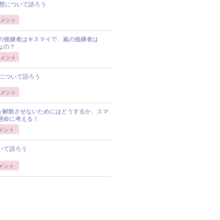
慧について語ろう
メント
Pの後継者はキスマイで、嵐の後継者は
Pなの？
メント
について語ろう
メント
Pを解散させないためにはどうするか、スマ
懸命に考える！
メント
いて語ろう
メント