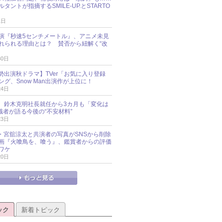
タントが指摘するSMILE-UP.とSTARTO
1日
演『秒速5センチメートル』、アニメ未見
れられる理由とは？ 賛否から紐解く“改
30日
O勢出演秋ドラマ】TVer「お気に入り登録
グ、Snow Man出演作が上位に！
24日
O社、鈴木克明社長就任から3カ月も「変化は
識者が語る今後の“不安材料”
23日
an・宮舘涼太と共演者の写真がSNSから削除
 映画『火喰鳥を、喰う』、鑑賞者からの評価
ワケ
20日
ック
新着トピック