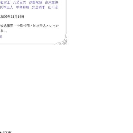
：
薮宏太
八乙女光
伊野尾慧
高木雄也
岡本圭人
中島裕翔
知念侑李
山田涼
007年11月14日
・知念侑李・中島裕翔・岡本圭人といった
ある…
る