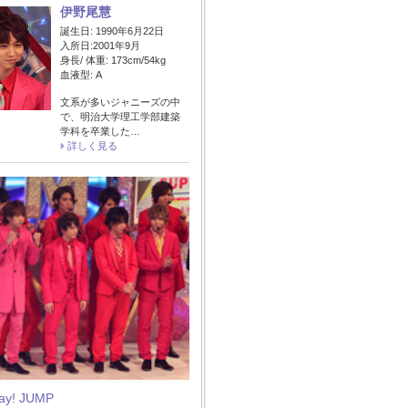
伊野尾慧
誕生日: 1990年6月22日
入所日:2001年9月
身長/ 体重: 173cm/54kg
血液型: A
文系が多いジャニーズの中
で、明治大学理工学部建築
学科を卒業した…
詳しく見る
Say! JUMP