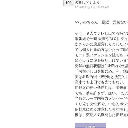
名無しだＪ
より
109
2016年11月2日 12:23 AM
>>いのちゃん 最近 元気ない
そう、９人でテレビ出てる時だ
歌番組で一時 先輩やＭＣにグ
あきらかに態度変わりましたよ
でも個人仕事の方はいたって順
モード系ファッション誌でも、
競うように彼を取り上げていま
突然の無口状態はJUNP内での
「お前少し口を慎むめ。今、飛
実はJUNP内に伊野尾と決定的
高木でも山田でも光でもない。
伊野尾の長い低迷期は、出来事
でも、彼を許さず、嫌い、はぶ
当時グループ内有力メンバーだ
くり返す女性癖で、中心的ポジ
伊野尾に強く注意した可能性も
彼は、突然人気爆発した伊野尾