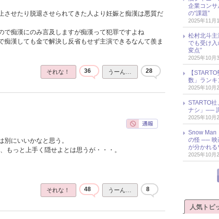
企業コンサル
の“課題”
止させたり脱退させられてきた人より妊娠と痴漢は悪質だ
2025年11月
ので痴漢にのみ言及しますが痴漢って犯罪ですよね
松村北斗主
で痴漢しても金で解決し反省もせず主演できるなんて羨ま
でも受け入
変点”
2025年10月
36
28
それな！
うーん…
【START
数」ランキン
2025年10月
START
ナシ」── 
2025年10月
Snow M
の怪 ──
は別にいいかなと思う。
が分かれる
と、もっと上手く隠せよとは思うが・・・。
2025年10月
48
8
それな！
うーん…
人気トピ