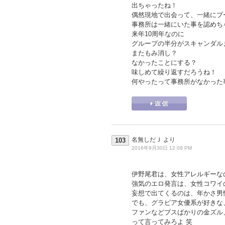
出ちゃったね！
偶然現地で出会って、一緒にプ
事務所は一緒にいた事を認めち
来年10周年なのに
グループの半分がスキャンダル
またもみ消し？
なかったことにする？
味しめて繰り返すだろうね！
何やったって事務所がなかった
名無しだＪ
より
103
2016年9月30日 12:09 PM
伊野尾君は、女性アレルギーな
強気のエロ発言は、女性コワイ
妄想で出てくるのは、年かさ男
でも、グラビア女優系が好きな
ファンなどブスばかりの金ズル
って言ってみろよ 笑