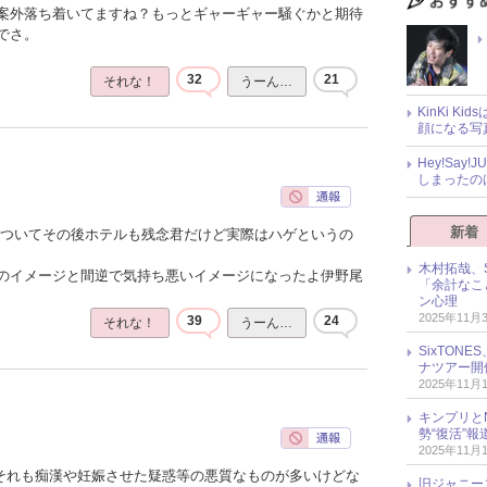
案外落ち着いてますね？もっとギャーギャー騒ぐかと期待
でさ。
32
21
それな！
うーん…
KinKi K
顔になる写
Hey!Sa
しまったの
新着
ゃついてその後ホテルも残念君だけど実際はハゲというの
木村拓哉、S
のイメージと間逆で気持ち悪いイメージになったよ伊野尾
「余計なこ
ン心理
2025年11月
39
24
それな！
うーん…
SixTO
ナツアー開
2025年11月
キンプリとN
勢“復活”
2025年11月
でそれも痴漢や妊娠させた疑惑等の悪質なものが多いけどな
旧ジャニー