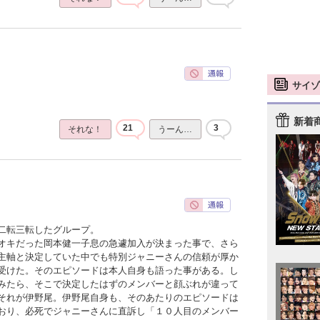
サイゾ
新着
21
3
それな！
うーん…
二転三転したグループ。
オキだった岡本健一子息の急遽加入が決まった事で、さら
主軸と決定していた中でも特別ジャニーさんの信頼が厚か
受けた。そのエピソードは本人自身も語った事がある。し
みたら、そこで決定したはずのメンバーと顔ぶれが違って
それが伊野尾。伊野尾自身も、そのあたりのエピソードは
おり、必死でジャニーさんに直訴し「１０人目のメンバー