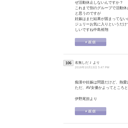
ぜ活動休止しないんですか？
これまで別のグループで活動休
と思うのですが
妊娠はまだ結果が固まってない
ジュリーお気に入りというだけ
しいですね中島裕翔
名無しだＪ
より
106
2016年10月13日 5:47 PM
痴漢や妊娠は問題だけど、熱愛
ただ、AV女優かよってところ
伊野尾担より