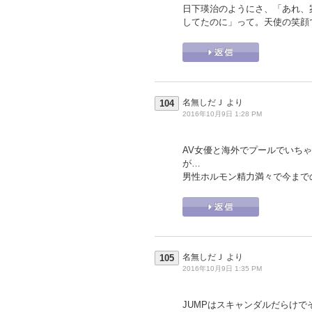
日下瑛治のようにさ、「あれ、
してたのに」って。天使の笑顔
名無しだＪ
より
104
2016年10月9日 1:28 PM
AV女優と海外でプールでいち
が…
男性ホルモン精力満々で今まで
名無しだＪ
より
105
2016年10月9日 1:35 PM
JUMPはスキャンダルだらけ