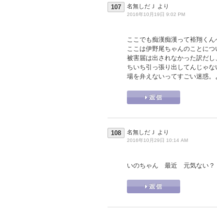
名無しだＪ
より
107
2016年10月19日 9:02 PM
ここでも痴漢痴漢って裕翔くん
ここは伊野尾ちゃんのことにつ
被害届は出されなかった訳だし
ちいち引っ張り出してんじゃな
場を弁えないってすごい迷惑。
名無しだＪ
より
108
2016年10月29日 10:14 AM
いのちゃん 最近 元気ない？