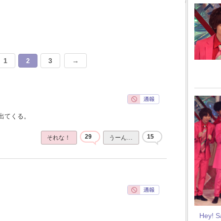
1
3
→
2
出てくる。
29
15
それな！
うーん…
Hey! 