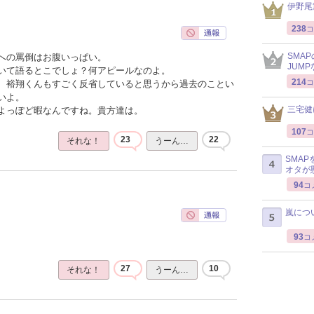
伊野尾
238
コ
SMA
への罵倒はお腹いっぱい。
JUM
いて語るとこでしょ？何アピールなのよ。
214
コ
、裕翔くんもすごく反省していると思うから過去のことい
いよ。
三宅健
よっぽど暇なんですね。貴方達は。
107
コ
23
22
それな！
うーん…
SMA
オタが
94
コ
嵐につ
93
コ
27
10
それな！
うーん…