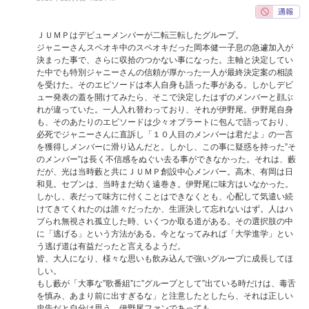
ＪＵＭＰはデビューメンバーが二転三転したグループ。
ジャニーさんスペオキ中のスペオキだった岡本健一子息の急遽加入が
決まった事で、さらに収拾のつかない事になった。主軸と決定してい
た中でも特別ジャニーさんの信頼が厚かった一人が最終決定案の相談
を受けた。そのエピソードは本人自身も語った事がある。しかしデビ
ュー発表の蓋を開けてみたら、そこで決定したはずのメンバーと顔ぶ
れが違っていた。一人入れ替わっており、それが伊野尾。伊野尾自身
も、そのあたりのエピソードは少々オブラートに包んで語っており、
必死でジャニーさんに直訴し「１０人目のメンバーは君だよ」の一言
を獲得しメンバーに滑り込んだと。しかし、この事に疑惑を持った”そ
のメンバー”は長く不信感をぬぐい去る事ができなかった。それは、藪
だが、光は当時藪と共にＪＵＭＰ創設中心メンバー。高木、有岡は日
和見。セブンは、当時まだ幼く遠巻き。伊野尾に味方はいなかった。
しかし、表だって味方に付くことはできなくとも、心配して気遣い続
けてきてくれたのは誰々だったか、生涯決して忘れないはず。人はハ
ブられ無視され孤立した時、いくつか取る道がある。その選択肢の中
に「逃げる」という方法がある。今となってみれば「大学進学」とい
う逃げ道は有益だったと言えるようだ。
皆、大人になり、様々な思いも飲み込んで強いグループに成長してほ
しい。
もし藪が「大事な”歌番組”に”グループとして”出ている時だけは、毒舌
を慎み、あまり前に出すぎるな」と注意したとしたら、それは正しい
忠告だと自分は思う。伊野尾ファンであっても。