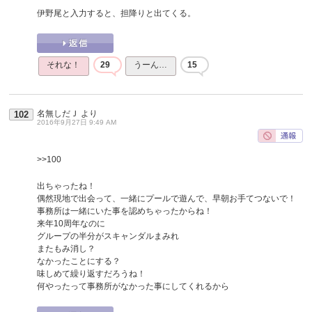
伊野尾と入力すると、担降りと出てくる。
それな！
29
うーん…
15
名無しだＪ
より
102
2016年9月27日 9:49 AM
>>100
出ちゃったね！
偶然現地で出会って、一緒にプールで遊んで、早朝お手てつないで！
事務所は一緒にいた事を認めちゃったからね！
来年10周年なのに
グループの半分がスキャンダルまみれ
またもみ消し？
なかったことにする？
味しめて繰り返すだろうね！
何やったって事務所がなかった事にしてくれるから