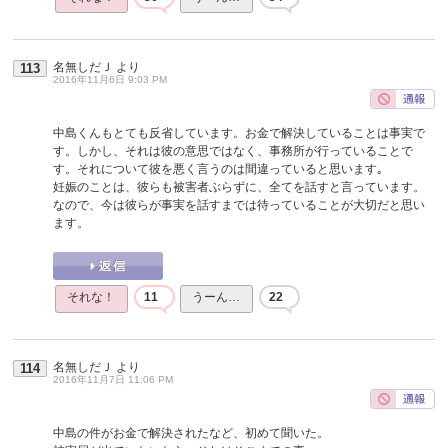
名無しだＪ
より
113
2016年11月6日 9:03 PM
中島くんもとても反省しています。お金で解決していることは事実で
す。しかし、それは彼の意思ではなく、事務所が行っていることで
す。それについて彼を悪く言うのは間違っていると思います｡
妊娠のことは、彼らも被害者ぶらずに、全てを話すと言っています。
なので、今は彼らが事実を話すまでは待っていることが大切だと思い
ます。
それな！
11
うーん…
22
名無しだＪ
より
114
2016年11月7日 11:06 PM
中島の件がお金で解決されたなど、初めて聞いた。