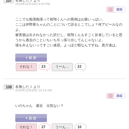
名無しだＪ
より
107
2016年10月19日 9:02 PM
ここでも痴漢痴漢って裕翔くんへの罵倒はお腹いっぱい。
ここは伊野尾ちゃんのことについて語るとこでしょ？何アピールなの
よ。
被害届は出されなかった訳だし、裕翔くんもすごく反省していると思
うから過去のこといちいち引っ張り出してんじゃないよ。
場を弁えないってすごい迷惑。よっぽど暇なんですね。貴方達は。
それな！
23
うーん…
22
名無しだＪ
より
108
2016年10月29日 10:14 AM
いのちゃん 最近 元気ない？
それな！
27
うーん…
10