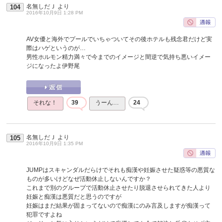
名無しだＪ
より
104
2016年10月9日 1:28 PM
AV女優と海外でプールでいちゃついてその後ホテルも残念君だけど実
際はハゲというのが…
男性ホルモン精力満々で今までのイメージと間逆で気持ち悪いイメー
ジになったよ伊野尾
それな！
39
うーん…
24
名無しだＪ
より
105
2016年10月9日 1:35 PM
JUMPはスキャンダルだらけでそれも痴漢や妊娠させた疑惑等の悪質な
ものが多いけどなぜ活動休止しないんですか？
これまで別のグループで活動休止させたり脱退させられてきた人より
妊娠と痴漢は悪質だと思うのですが
妊娠はまだ結果が固まってないので痴漢にのみ言及しますが痴漢って
犯罪ですよね