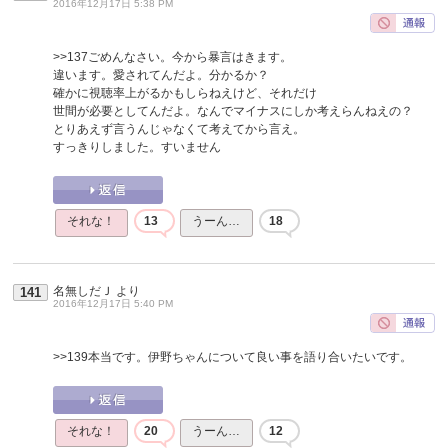
2016年12月17日 5:38 PM
>>137
ごめんなさい。今から暴言はきます。
違います。愛されてんだよ。分かるか？
確かに視聴率上がるかもしらねえけど、それだけ
世間が必要としてんだよ。なんでマイナスにしか考えらんねえの？
とりあえず言うんじゃなくて考えてから言え。
すっきりしました。すいません
それな！
13
うーん…
18
名無しだＪ
より
141
2016年12月17日 5:40 PM
>>139
本当です。伊野ちゃんについて良い事を語り合いたいです。
それな！
20
うーん…
12