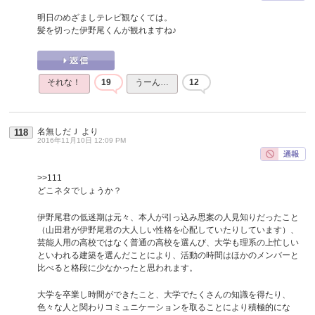
明日のめざましテレビ観なくては。
髪を切った伊野尾くんが観れますね♪
それな！
19
うーん…
12
名無しだＪ
より
118
2016年11月10日 12:09 PM
>>111
どこネタでしょうか？
伊野尾君の低迷期は元々、本人が引っ込み思案の人見知りだったこと
（山田君が伊野尾君の大人しい性格を心配していたりしています）、
芸能人用の高校ではなく普通の高校を選んび、大学も理系の上忙しい
といわれる建築を選んだことにより、活動の時間はほかのメンバーと
比べると格段に少なかったと思われます。
大学を卒業し時間ができたこと、大学でたくさんの知識を得たり、
色々な人と関わりコミュニケーションを取ることにより積極的にな