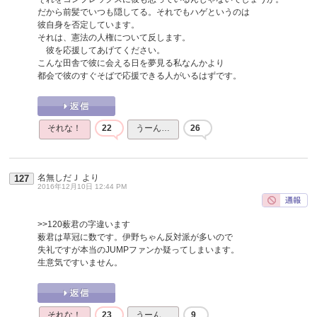
だから前髪でいつも隠してる。それでもハゲというのは
彼自身を否定しています。
それは、憲法の人権について反します。
彼を応援してあげてください。
こんな田舎で彼に会える日を夢見る私なんかより
都会で彼のすぐそばで応援できる人がいるはずです。
それな！
22
うーん…
26
名無しだＪ
より
127
2016年12月10日 12:44 PM
>>120
薮君の字違います
薮君は草冠に数です。伊野ちゃん反対派が多いので
失礼ですが本当のJUMPファンか疑ってしまいます。
生意気ですいません。
それな！
23
うーん…
9