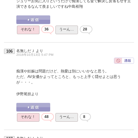
ジュリーお気に入りというだけで痴漢しても金で解決し反省もせず主
演できるなんて羨ましいですね中島裕翔
それな！
36
うーん…
28
名無しだＪ
より
106
2016年10月13日 5:47 PM
痴漢や妊娠は問題だけど、熱愛は別にいいかなと思う。
ただ、AV女優かよってところと、もっと上手く隠せよとは思う
が・・・。
伊野尾担より
それな！
48
うーん…
8