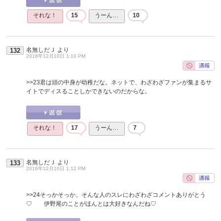
それな！
15
うーん…
10
名無しだＪ
より
132
2016年12月10日 1:10 PM
>>23
君は頭の中身が幼稚だな。ネットで、わざわざファンが集まるサ
イトでディスることしかできないのだからな。
それな！
17
うーん…
7
名無しだＪ
より
133
2016年12月10日 1:12 PM
>>24
そっかそっか。そんな人のスレにわざわざコメントありがとう
♡ 伊野尾のことがほんとは大好きなんだね♡