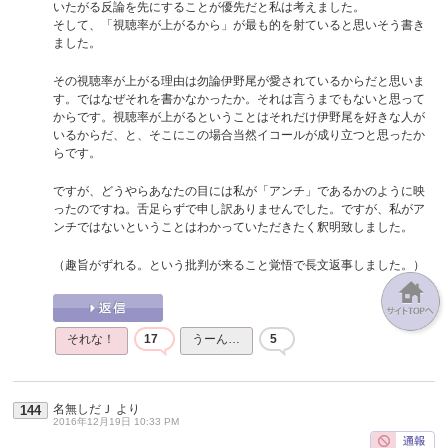
いたがる反論を先にすることが優先だと私は考えました。
そして、「視聴率が上がるから」が最も的を射ていると思いそう書き
ました。
その視聴率が上がる理由は勿論伊野尾が愛されているからだと思いま
す。ではなぜそれを書かなかったか。それは言うまでもないと思って
からです。視聴率が上がるということはそれだけ伊野尾を好きな人が
いるからだ、と、そこにこの場合当然イコールが成り立つと思ったか
らです。
ですが、どうやらあなたの目には私が「アンチ」であるかのように映
ったのですね。舌足らずで申し訳ありませんでした。ですが、私がア
ンチではないということはわかっていただきたく釈明致しました。
（趣旨がずれる。という批判が来ること覚悟で長文返事しました。）
それな！
17
うーん…
5
名無しだＪ
より
144
2016年12月19日 10:33 PM