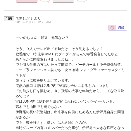
名無しだＪ
より
109
2016年11月2日 12:23 AM
>>いのちゃん 最近 元気ない？
そう、９人でテレビ出てる時だけ、そう見えるでしょ？
歌番組で一時 先輩やＭＣにグイグイからんで毒舌発言してた頃と
あきらかに態度変わりましたよね、、
でも個人仕事の方はいたって順調で、ピーチガールも予告映像解禁。
モード系ファッション誌でも、次々 有名フォトグラファーやスタイリ
ストが
競うように彼を取り上げています。
突然の無口状態はJUNP内での話し合いによるもの、つまり
「お前少し口を慎むめ。今、飛躍の大事な年時だから」ってな取り決
めでは？
実はJUNP内に伊野尾と決定的に合わないメンバーが一人いる。
高木でも山田でも光でもない。
伊野尾の長い低迷期は、出来事を内側にため込んだ伊野尾自身に問題
があるが
でも、彼を許さず、嫌い、はぶき続けたのが、
当時グループ内有力メンバーだった事が、伊野尾の大きな抑圧となっ