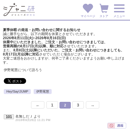
マイページ
ストア
メニュー
夏季休暇 の発送・お問い合わせに関するお知らせ
誠に勝手ながら、以下の期間を休業とさせていただきます。
2026年8月11日(火)~2026年8月16日(日)
休業中にいただきました、ご注文・お問い合わせにつきましては、
営業再開の8月17日(月)以降、順に対応
させていただきます。
また、
8月8日(土)以降にいただいた、ご注文・
お問い合わせにつきましても、
8月17日(月)以降に対応
させていただく場合がございます。
大変ご迷惑をおかけしますが、
何卒ご了承くださいますようお願い申し上げま
す。
伊野尾慧について語ろう
Hey!Say!JUMP
伊野尾慧
←
1
3
→
2
名無しだＪ
より
101
2016年9月26日 11:21 PM