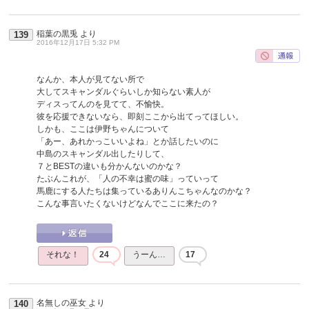
稲葉の黒兎
より
139
2016年12月17日 5:32 PM
なんか、本人が見てない所で
大してスキャンダルぐらいしか知らない素人が
ディスってんのを見てて、不愉快。
彼を応援できないなら、即刻ここから出てってほしい。
しかも、ここは伊野ちゃんについて
「あー、あれかっこいいよね」とか話したいのに
中島のスキャンダル出したりして、
７とBESTの違いも分かんないのかな？
たぶんこれが、「人の不幸は蜜の味」っていって
馬鹿にする人たちは集っているありんこちゃんなのかな？
こんな事言いたくないけどなんでここに来たの？
それな！
24
うーん…
17
名無しの巫女
より
140