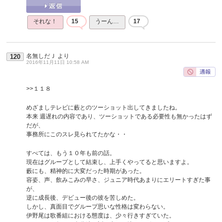
それな！
15
うーん…
17
名無しだＪ
より
120
2016年11月11日 10:58 AM
>>１１８
めざましテレビに藪とのツーショット出してきましたね。
本来 週遅れの内容であり、ツーショットである必要性も無かったはず
だが、
事務所にこのスレ見られてたかな・・
すべては、もう１０年も前の話。
現在はグループとして結束し、上手くやってると思いますよ。
藪にも、精神的に大変だった時期があった。
容姿、声、飲みこみの早さ、ジュニア時代あまりにエリートすぎた事
が、
逆に成長後、デビュー後の彼を苦しめた。
しかし、真面目でグループ思いな性格は変わらない。
伊野尾は歌番組における態度は、少々行きすぎていた。