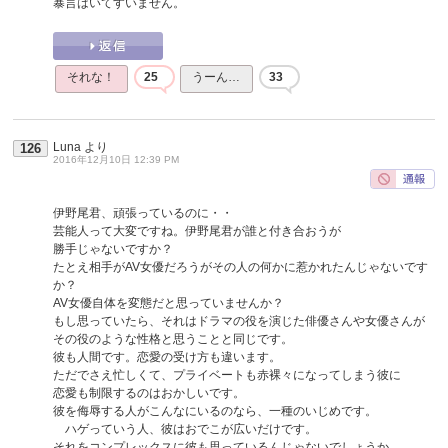
暴言はいてすいません。
それな！
25
うーん…
33
Luna
より
126
2016年12月10日 12:39 PM
伊野尾君、頑張っているのに・・
芸能人って大変ですね。伊野尾君が誰と付き合おうが
勝手じゃないですか？
たとえ相手がAV女優だろうがその人の何かに惹かれたんじゃないです
か？
AV女優自体を変態だと思っていませんか？
もし思っていたら、それはドラマの役を演じた俳優さんや女優さんが
その役のような性格と思うことと同じです。
彼も人間です。恋愛の受け方も違います。
ただでさえ忙しくて、プライベートも赤裸々になってしまう彼に
恋愛も制限するのはおかしいです。
彼を侮辱する人がこんなにいるのなら、一種のいじめです。
ハゲっていう人、彼はおでこが広いだけです。
それをコンプレックスに彼も思っているんじゃないでしょうか。