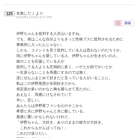
名無しだＪ
より
125
2016年12月5日 9:27 PM
伊野ちゃんを批判する人沢山いますね。
でも、彼はこんな自分よりもきっと性格ブスに批判されるために
事務所に入ったんじゃない。
しかも、コメントを見て批判している人は思わないのだろうか。
現に伊野ちゃんを愛している人、伊野ちゃんが生きがいの人、
彼のことを応援している人が
批判してる人よりも圧倒的に多く、ハゲとか顔でかいとか
一生直らないことを馬鹿にするのでは無く、
逆にぜんぶまとめて好きだと言っている人がいることに。
私はこの伊野尾慧が全部好きだから、
肯定派が多いのかなと胸を躍らせて見たのに、
あえなく、馬鹿にけなされていて
辛い。悲しい。
あんたらは伊野尾ファンを心のそこから
希望と共に伊野ちゃんと共に殺している。
最後に重いかもしれないけれど、
「伊野ちゃん、大好き。ありのままの彼方が大好き。
これからもがんばってね！」
これだけ送りたい。