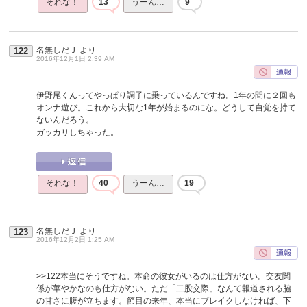
それな！
13
うーん…
9
名無しだＪ
より
122
2016年12月1日 2:39 AM
伊野尾くんってやっぱり調子に乗っているんですね。1年の間に２回も
オンナ遊び。これから大切な1年が始まるのにな。どうして自覚を持て
ないんだろう。
ガッカリしちゃった。
それな！
40
うーん…
19
名無しだＪ
より
123
2016年12月2日 1:25 AM
>>122
本当にそうですね。本命の彼女がいるのは仕方がない。交友関
係が華やかなのも仕方がない。ただ「二股交際」なんて報道される脇
の甘さに腹が立ちます。節目の来年、本当にブレイクしなければ、下