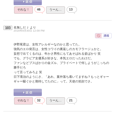
それな！
46
うーん…
13
名無しだＪ
より
103
2016年9月30日 12:09 PM
伊野尾君は、女性アレルギーなのかと思ってた。
強気のエロ発言は、女性コワイの裏返しのカモフラージュかと。
妄想で出てくるのは、年かさ男性にもてあそばれる姿ばかり 笑
でも、グラビア女優系が好きな、本気エロだったわけだ。
ファンなどブスばかりの金ズル、プライベートで何しようがこっちの
勝手だろ
って言ってみろよ 笑
日下瑛治のようにさ、「あれ、案外落ち着いてますね？もっとギャー
ギャー騒ぐかと期待してたのに」って。天使の笑顔でさ。
それな！
32
うーん…
21