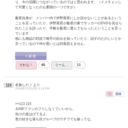
り、今の活躍につながっているのではと思われます。（イメチェンし
て可愛くなったのも要因の一つですが）
薮君自身が、メンバー内で伊野尾君にしか話せないことがあるという
ことを言っていたり、伊野尾君が薮君の家でサッカーのDVDを見せら
れたことを語ったり、手帳を薮君に選んでもらったということを言っ
ています
他にも雑誌の対談で相手の好みを知っていたり、話すのたのしいとか
言っているので仲が悪いとは到底思えません。
それな！
40
うーん…
11
名無しだＪ
より
119
2016年11月10日 4:16 PM
>>113
115
JUNPファンのフリしなくていいから。
化けの皮はげてるよ。
君の好きな落ち目グループのウチワでも振ってな。