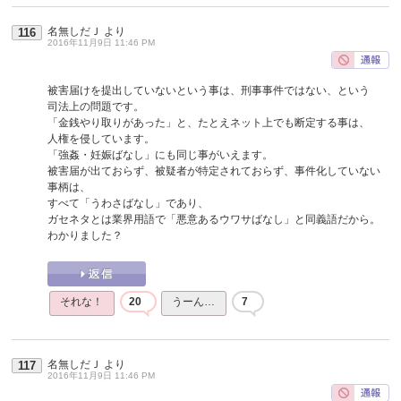
名無しだＪ
より
116
2016年11月9日 11:46 PM
被害届けを提出していないという事は、刑事事件ではない、という
司法上の問題です。
「金銭やり取りがあった」と、たとえネット上でも断定する事は、
人権を侵しています。
「強姦・妊娠ばなし」にも同じ事がいえます。
被害届が出ておらず、被疑者が特定されておらず、事件化していない
事柄は、
すべて「うわさばなし」であり、
ガセネタとは業界用語で「悪意あるウワサばなし」と同義語だから。
わかりました？
それな！
20
うーん…
7
名無しだＪ
より
117
2016年11月9日 11:46 PM