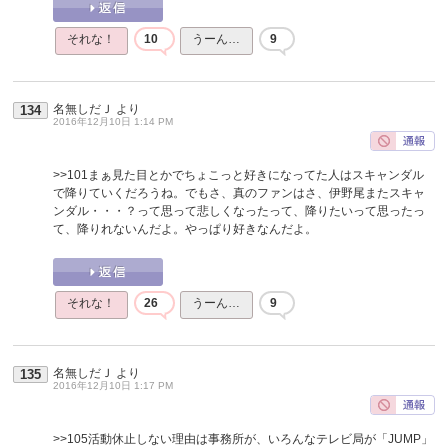
それな！
10
うーん…
9
名無しだＪ
より
134
2016年12月10日 1:14 PM
>>101
まぁ見た目とかでちょこっと好きになってた人はスキャンダル
で降りていくだろうね。でもさ、真のファンはさ、伊野尾またスキャ
ンダル・・・？って思って悲しくなったって、降りたいって思ったっ
て、降りれないんだよ。やっぱり好きなんだよ。
それな！
26
うーん…
9
名無しだＪ
より
135
2016年12月10日 1:17 PM
>>105
活動休止しない理由は事務所が、いろんなテレビ局が「JUMP」