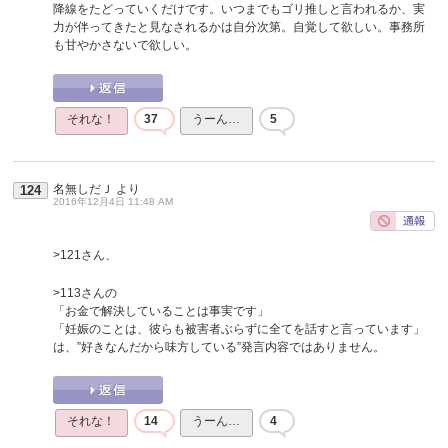
降線をたどっていくだけです。いつまでもゴリ推しと言われるか、実
力が伴ってきたと見なされるかは自分次第。自覚して欲しい。事務所
も甘やかさないで欲しい。
それな！
37
うーん…
5
名無しだＪ
より
124
2016年12月4日 11:48 AM
>121さん、
>113さんの
「お金で解決していることは事実です」
「妊娠のことは、彼らも被害者ぶらずに全てを話すと言っています」
は、”好きなんだから味方している”発言内容ではありません。
それな！
14
うーん…
4