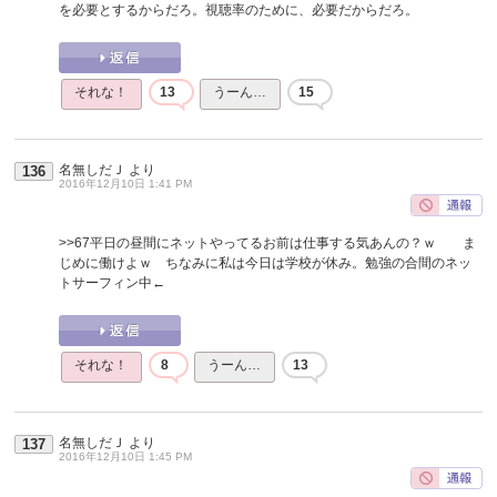
を必要とするからだろ。視聴率のために、必要だからだろ。
それな！
13
うーん…
15
名無しだＪ
より
136
2016年12月10日 1:41 PM
>>67
平日の昼間にネットやってるお前は仕事する気あんの？ｗ ま
じめに働けよｗ ちなみに私は今日は学校が休み。勉強の合間のネッ
トサーフィン中←
それな！
8
うーん…
13
名無しだＪ
より
137
2016年12月10日 1:45 PM