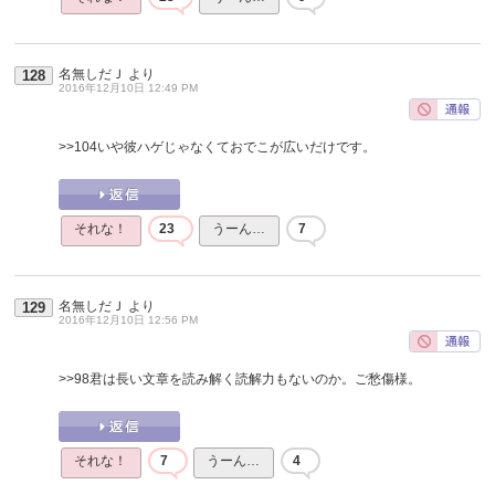
名無しだＪ
より
128
2016年12月10日 12:49 PM
>>104
いや彼ハゲじゃなくておでこが広いだけです。
それな！
23
うーん…
7
名無しだＪ
より
129
2016年12月10日 12:56 PM
>>98
君は長い文章を読み解く読解力もないのか。ご愁傷様。
それな！
7
うーん…
4