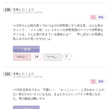
名無しだＪ
より
130
2016年12月10日 1:05 PM
>>104
そんな精力満々でかつはげの伊野尾にすら劣る君。そんな君が
ネットで、「ジャニ研」というサイトの伊野尾慧のページで伊野尾を
ディスる。そんな君の生きている価値とは？ 申し訳ないが馬鹿な
私にはそれが見いだせないよ。
それな！
14
うーん…
7
名無しだＪ
より
131
2016年12月10日 1:08 PM
>>16
社交辞令ですら「可愛い！」「かっこいい！」と言われたことの
ない君がかわいそうになるね。まぁだからといってそう卑屈になる
な。男の嫉妬は醜いぞｗ