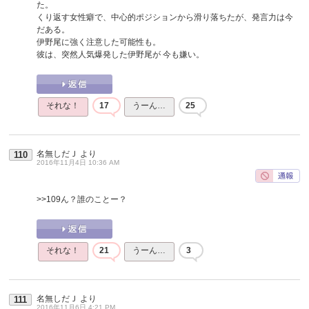
た。
くり返す女性癖で、中心的ポジションから滑り落ちたが、発言力は今
だある。
伊野尾に強く注意した可能性も。
彼は、突然人気爆発した伊野尾が 今も嫌い。
それな！
17
うーん…
25
名無しだＪ
より
110
2016年11月4日 10:36 AM
>>109
ん？誰のことー？
それな！
21
うーん…
3
名無しだＪ
より
111
2016年11月6日 4:21 PM