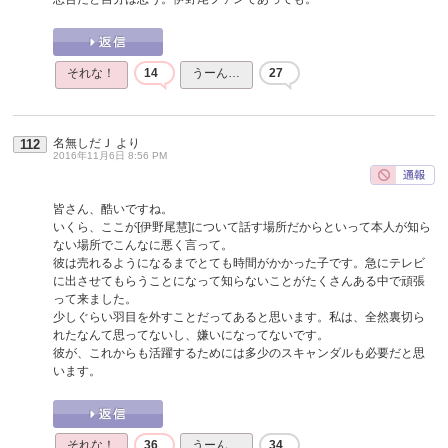
それな！
14
うーん…
27
名無しだＪ
より
112
2016年11月6日 8:56 PM
皆さん、酷いですね。
いくら、ここが[伊野尾慧]について話す場所だからといって本人が知ら
ない場所でこんなに悪く言って。
彼は売れるようになるまでとても時間がかかった子です。急にテレビ
に出させてもらうことになって知らないことがたくさんある中で頑張
って来ました。
少しぐらい羽目を外すことだってあると思います。私は、全然裏切ら
れたなんて思ってないし、嫌いになってないです。
彼が、これからも活躍するためには多少のスキャンダルも必要だと思
います。
それな！
36
うーん…
34