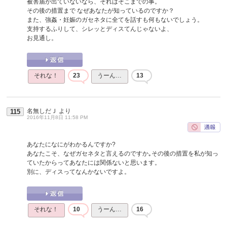
被害届が出ていないなら、それはそこまでの事。
その後の措置まで なぜあなたが知っているのですか？
また、強姦・妊娠のガセネタに全てを話すも何もないでしょう。
支持するふりして、シレッとディスてんじゃないよ、
お見通し。
それな！
23
うーん…
13
名無しだＪ
より
115
2016年11月8日 11:58 PM
あなたになにがわかるんですか?
あなたこそ、なぜガセネタと言えるのですか｡その後の措置を私が知っ
ていたからってあなたには関係ないと思います。
別に、ディスってなんかないですよ。
それな！
10
うーん…
16