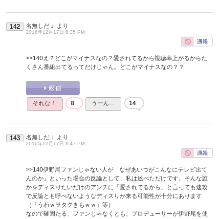
名無しだＪ
より
142
2016年12月17日 8:35 PM
>>140
え？どこがマイナスなの？愛されてるから視聴率上がるからた
くさん番組出てるってだけじゃん。どこがマイナスなの？？
それな！
8
うーん…
14
名無しだＪ
より
143
2016年12月17日 8:47 PM
>>140
伊野尾ファンじゃない人が「なぜあいつがこんなにテレビ出て
んのか」といった場合の反論として、私は述べただけです。そんな誰
かをディスりたいだけのアンチに「愛されてるから」と言っても速攻
で反論とも呼べないようなディスりが来る可能性が十分にあります
（「うわｗヲタクきもｗｗ」等）
なので確固たる、ファンじゃなくとも、プロデューサーが伊野尾を使