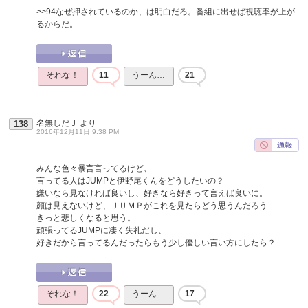
>>94
なぜ押されているのか、は明白だろ。番組に出せば視聴率が上が
るからだ。
それな！
11
うーん…
21
名無しだＪ
より
138
2016年12月11日 9:38 PM
みんな色々暴言言ってるけど、
言ってる人はJUMPと伊野尾くんをどうしたいの？
嫌いなら見なければ良いし、好きなら好きって言えば良いに。
顔は見えないけど、ＪＵＭＰがこれを見たらどう思うんだろう…
きっと悲しくなると思う。
頑張ってるJUMPに凄く失礼だし、
好きだから言ってるんだったらもう少し優しい言い方にしたら？
それな！
22
うーん…
17