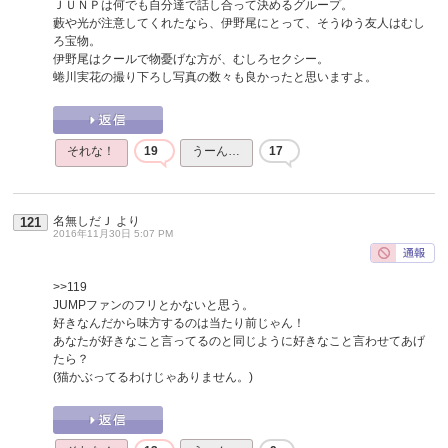
ＪＵＮＰは何でも自分達で話し合って決めるグループ。
藪や光が注意してくれたなら、伊野尾にとって、そうゆう友人はむし
ろ宝物。
伊野尾はクールで物憂げな方が、むしろセクシー。
蜷川実花の撮り下ろし写真の数々も良かったと思いますよ。
それな！
19
うーん…
17
名無しだＪ
より
121
2016年11月30日 5:07 PM
>>119
JUMPファンのフリとかないと思う。
好きなんだから味方するのは当たり前じゃん！
あなたが好きなこと言ってるのと同じように好きなこと言わせてあげ
たら？
(猫かぶってるわけじゃありません。)