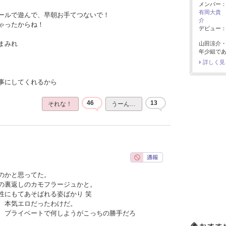
メンバー
有岡大貴
ールで遊んで、早朝お手てつないで！
介
ゃったからね！
デビュー：2
まみれ
山田涼介
年少組で
詳しく見
事にしてくれるから
46
13
それな！
うーん…
のかと思ってた。
の裏返しのカモフラージュかと。
性にもてあそばれる姿ばかり 笑
、本気エロだったわけだ。
、プライベートで何しようがこっちの勝手だろ