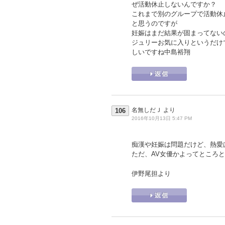
ぜ活動休止しないんですか？
これまで別のグループで活動休
と思うのですが
妊娠はまだ結果が固まってない
ジュリーお気に入りというだけ
しいですね中島裕翔
名無しだＪ
より
106
2016年10月13日 5:47 PM
痴漢や妊娠は問題だけど、熱愛
ただ、AV女優かよってところ
伊野尾担より