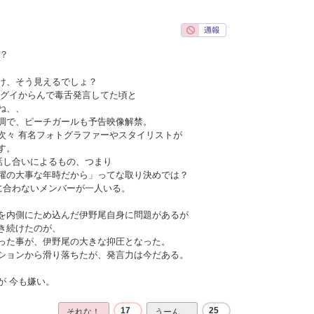
？
け、そう見えるでしょ？
イグイからんで毒舌発言してた頃と
ね、、
調で、ピーチガールも予告映像解禁。
次々 有名フォトグラファーやスタイリストが
す。
話し合いによるもの、つまり
躍の大事な年時だから」ってな取り決めでは？
に合わないメンバーが一人いる。
を内側にため込んだ伊野尾自身に問題があるが
き続けたのが、
った事が、伊野尾の大きな抑圧となった。
ションから滑り落ちたが、発言力は今だある。
。
が 今も嫌い。
17
25
それな！
うーん…