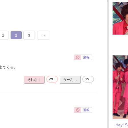
1
3
→
2
出てくる。
29
15
それな！
うーん…
Hey! 