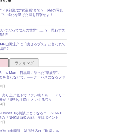
“ドヤ顔嵐”に“女装嵐”まで!? 6枚の写真
で、進化を遂げた嵐を目撃せよ！
idsはいつだって“2人の世界”……!? 思わず笑
真5選
y!JUMP山田涼介に「痩せろブス」と言われて
は誰？
ランキング
now Man・目黒蓮に語った“家族話”に
とを言わないで」── ナーバスになるファ
30日
NES、売り上げ低下でファン嘆くも……アリー
催が「聡明な判断」といえるワケ
14日
umber_iの共演はどうなる？ STARTO
報道の『NHK紅白歌合戦』注目ポイント
12日
ズ性加害問題、補償対応は「順調」も……