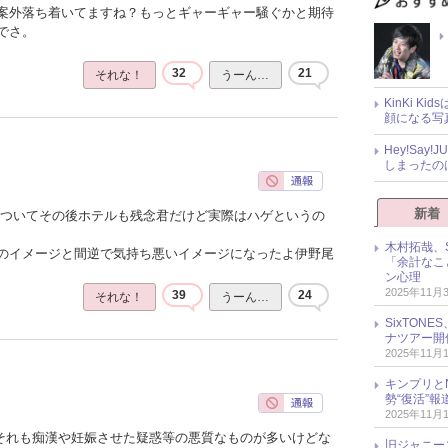
案外落ち着いてますね？もっとギャーギャー騒ぐかと期待
でさ。
32
21
それな！
うーん…
KinKi K
顔になる写
Hey!Sa
しまったの
新着
ゃついてその後ホテルも残念君だけど実際はハゲというの
木村拓哉、S
のイメージと間逆で気持ち悪いイメージになったよ伊野尾
「余計なこ
ン心理
2025年11月
39
24
それな！
うーん…
SixTO
ナツアー開
2025年11月
キンプリとN
勢“復活”
2025年11月
でそれも痴漢や妊娠させた疑惑等の悪質なものが多いけどな
旧ジャニー