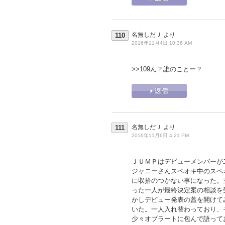
名無しだＪ
より
110
2016年11月4日 10:36 AM
>>109
ん？誰のことー？
名無しだＪ
より
111
2016年11月6日 4:21 PM
ＪＵＭＰはデビューメンバーが
ジャニーさんスペオキ中のスペ
に収拾のつかない事になった。
った一人が最終決定案の相談を
かしデビュー発表の蓋を開けて
いた。一人入れ替わっており、
少々オブラートに包んで語って