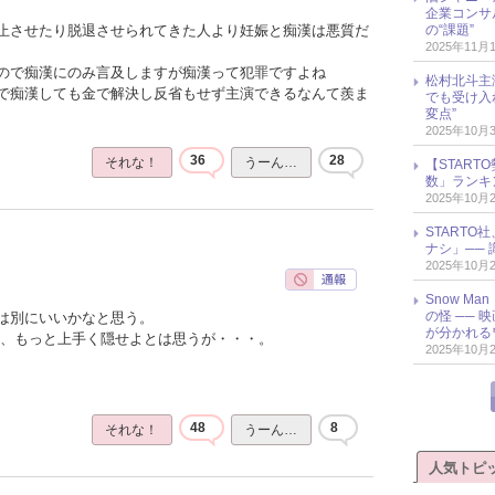
企業コンサル
の“課題”
止させたり脱退させられてきた人より妊娠と痴漢は悪質だ
2025年11月
ので痴漢にのみ言及しますが痴漢って犯罪ですよね
松村北斗主
で痴漢しても金で解決し反省もせず主演できるなんて羨ま
でも受け入
変点”
2025年10月
36
28
それな！
うーん…
【START
数」ランキン
2025年10月
START
ナシ」── 
2025年10月
Snow M
の怪 ──
は別にいいかなと思う。
が分かれる
と、もっと上手く隠せよとは思うが・・・。
2025年10月
48
8
それな！
うーん…
人気トピ