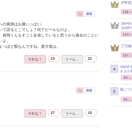
伊野尾
238
コ
SMA
への罵倒はお腹いっぱい。
JUM
いて語るとこでしょ？何アピールなのよ。
214
コ
、裕翔くんもすごく反省していると思うから過去のことい
いよ。
三宅健
よっぽど暇なんですね。貴方達は。
107
コ
23
22
それな！
うーん…
SMA
オタが
94
コ
嵐につ
93
コ
27
10
それな！
うーん…