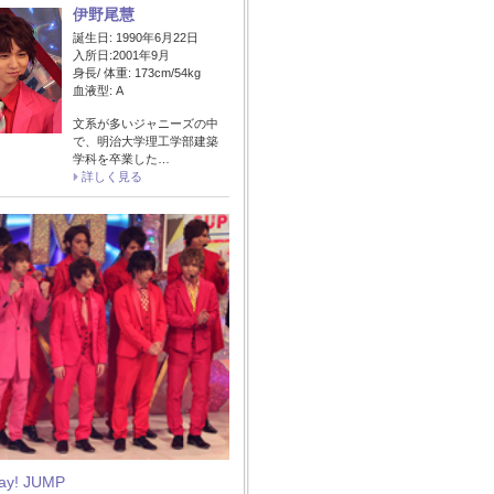
伊野尾慧
誕生日: 1990年6月22日
入所日:2001年9月
身長/ 体重: 173cm/54kg
血液型: A
文系が多いジャニーズの中
で、明治大学理工学部建築
学科を卒業した…
詳しく見る
Say! JUMP