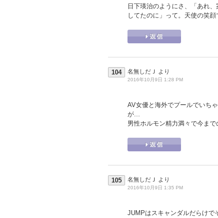
日下瑛治のようにさ、「あれ、
してたのに」って。天使の笑顔
名無しだＪ
より
104
2016年10月9日 1:28 PM
AV女優と海外でプールでいち
が…
男性ホルモン精力満々で今まで
名無しだＪ
より
105
2016年10月9日 1:35 PM
JUMPはスキャンダルだらけ