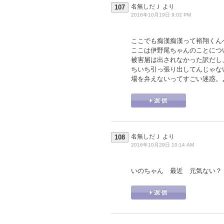
名無しだＪ
より
107
2016年10月19日 9:02 PM
ここでも痴漢痴漢って裕翔くん
ここは伊野尾ちゃんのことにつ
被害届は出されなかった訳だし
ちいち引っ張り出してんじゃな
場を弁えないってすごい迷惑。
名無しだＪ
より
108
2016年10月29日 10:14 AM
いのちゃん 最近 元気ない？