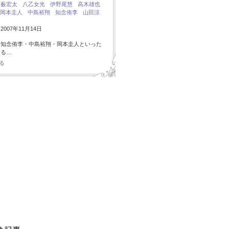
：
薮宏太
八乙女光
伊野尾慧
高木雄也
岡本圭人
中島裕翔
知念侑李
山田涼
007年11月14日
・知念侑李・中島裕翔・岡本圭人といった
ある…
る