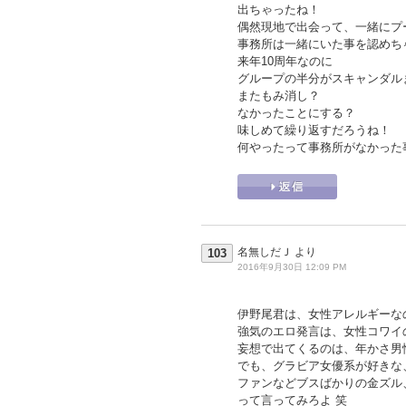
出ちゃったね！
偶然現地で出会って、一緒にプ
事務所は一緒にいた事を認めち
来年10周年なのに
グループの半分がスキャンダル
またもみ消し？
なかったことにする？
味しめて繰り返すだろうね！
何やったって事務所がなかった
名無しだＪ
より
103
2016年9月30日 12:09 PM
伊野尾君は、女性アレルギーな
強気のエロ発言は、女性コワイ
妄想で出てくるのは、年かさ男
でも、グラビア女優系が好きな
ファンなどブスばかりの金ズル
って言ってみろよ 笑