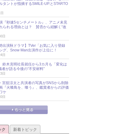
タントが指摘するSMILE-UP.とSTARTO
1日
演『秒速5センチメートル』、アニメ未見
れられる理由とは？ 賛否から紐解く“改
30日
O勢出演秋ドラマ】TVer「お気に入り登録
グ、Snow Man出演作が上位に！
24日
O社、鈴木克明社長就任から3カ月も「変化は
識者が語る今後の“不安材料”
23日
an・宮舘涼太と共演者の写真がSNSから削除
 映画『火喰鳥を、喰う』、鑑賞者からの評価
ワケ
20日
ック
新着トピック