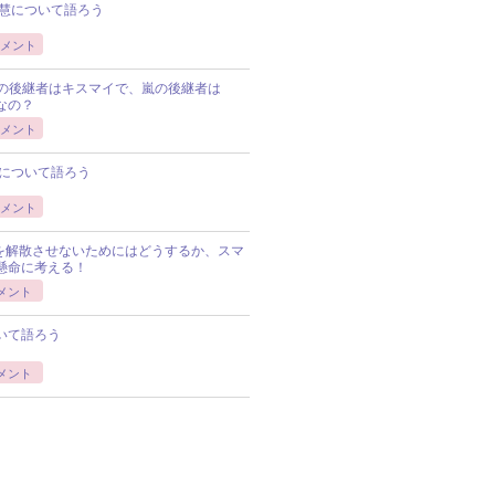
慧について語ろう
メント
Pの後継者はキスマイで、嵐の後継者は
Pなの？
メント
について語ろう
メント
Pを解散させないためにはどうするか、スマ
懸命に考える！
メント
いて語ろう
メント