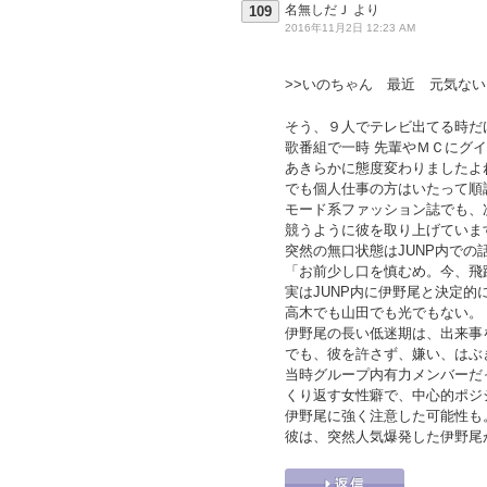
名無しだＪ
より
109
2016年11月2日 12:23 AM
>>いのちゃん 最近 元気ない
そう、９人でテレビ出てる時だ
歌番組で一時 先輩やＭＣにグ
あきらかに態度変わりましたよ
でも個人仕事の方はいたって順
モード系ファッション誌でも、
競うように彼を取り上げていま
突然の無口状態はJUNP内での
「お前少し口を慎むめ。今、飛
実はJUNP内に伊野尾と決定的
高木でも山田でも光でもない。
伊野尾の長い低迷期は、出来事
でも、彼を許さず、嫌い、はぶ
当時グループ内有力メンバーだ
くり返す女性癖で、中心的ポジ
伊野尾に強く注意した可能性も
彼は、突然人気爆発した伊野尾