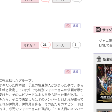
サイゾ
ジャニ研
21
3
LINE
それな！
うーん…
新着
二転三転したグループ。
オキだった岡本健一子息の急遽加入が決まった事で、さら
主軸と決定していた中でも特別ジャニーさんの信頼が厚か
受けた。そのエピソードは本人自身も語った事がある。し
みたら、そこで決定したはずのメンバーと顔ぶれが違って
それが伊野尾。伊野尾自身も、そのあたりのエピソードは
おり、必死でジャニーさんに直訴し「１０人目のメンバー