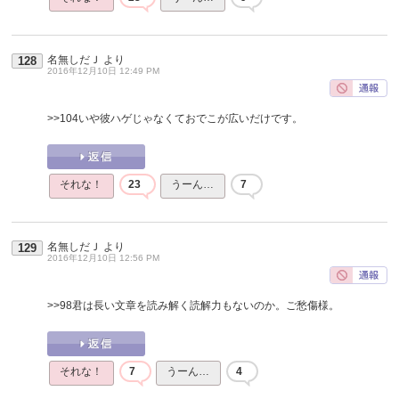
名無しだＪ
より
128
2016年12月10日 12:49 PM
>>104
いや彼ハゲじゃなくておでこが広いだけです。
それな！
23
うーん…
7
名無しだＪ
より
129
2016年12月10日 12:56 PM
>>98
君は長い文章を読み解く読解力もないのか。ご愁傷様。
それな！
7
うーん…
4