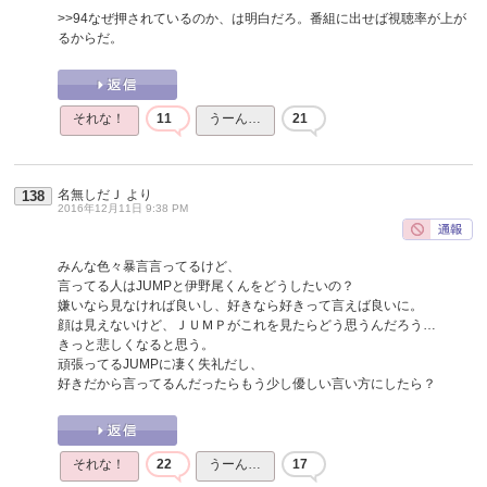
>>94
なぜ押されているのか、は明白だろ。番組に出せば視聴率が上が
るからだ。
それな！
11
うーん…
21
名無しだＪ
より
138
2016年12月11日 9:38 PM
みんな色々暴言言ってるけど、
言ってる人はJUMPと伊野尾くんをどうしたいの？
嫌いなら見なければ良いし、好きなら好きって言えば良いに。
顔は見えないけど、ＪＵＭＰがこれを見たらどう思うんだろう…
きっと悲しくなると思う。
頑張ってるJUMPに凄く失礼だし、
好きだから言ってるんだったらもう少し優しい言い方にしたら？
それな！
22
うーん…
17