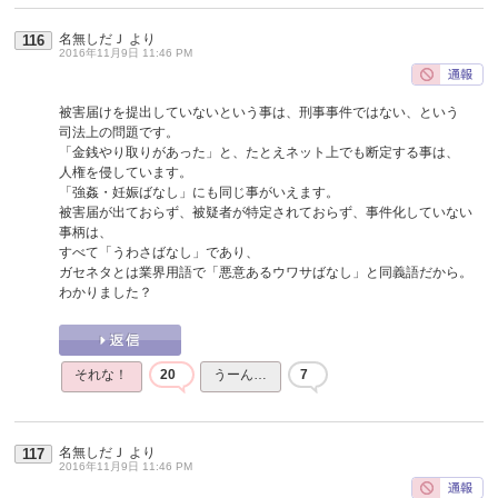
名無しだＪ
より
116
2016年11月9日 11:46 PM
被害届けを提出していないという事は、刑事事件ではない、という
司法上の問題です。
「金銭やり取りがあった」と、たとえネット上でも断定する事は、
人権を侵しています。
「強姦・妊娠ばなし」にも同じ事がいえます。
被害届が出ておらず、被疑者が特定されておらず、事件化していない
事柄は、
すべて「うわさばなし」であり、
ガセネタとは業界用語で「悪意あるウワサばなし」と同義語だから。
わかりました？
それな！
20
うーん…
7
名無しだＪ
より
117
2016年11月9日 11:46 PM