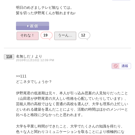
明日のめざましテレビ観なくては。
髪を切った伊野尾くんが観れますね♪
それな！
19
うーん…
12
名無しだＪ
より
118
2016年11月10日 12:09 PM
>>111
どこネタでしょうか？
伊野尾君の低迷期は元々、本人が引っ込み思案の人見知りだったこと
（山田君が伊野尾君の大人しい性格を心配していたりしています）、
芸能人用の高校ではなく普通の高校を選んび、大学も理系の上忙しい
といわれる建築を選んだことにより、活動の時間はほかのメンバーと
比べると格段に少なかったと思われます。
大学を卒業し時間ができたこと、大学でたくさんの知識を得たり、
色々な人と関わりコミュニケーションを取ることにより積極的にな