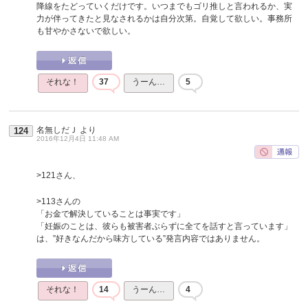
降線をたどっていくだけです。いつまでもゴリ推しと言われるか、実
力が伴ってきたと見なされるかは自分次第。自覚して欲しい。事務所
も甘やかさないで欲しい。
それな！
37
うーん…
5
名無しだＪ
より
124
2016年12月4日 11:48 AM
>121さん、
>113さんの
「お金で解決していることは事実です」
「妊娠のことは、彼らも被害者ぶらずに全てを話すと言っています」
は、”好きなんだから味方している”発言内容ではありません。
それな！
14
うーん…
4