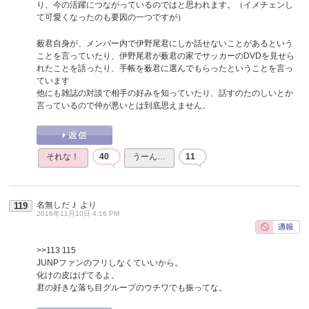
り、今の活躍につながっているのではと思われます。（イメチェンし
て可愛くなったのも要因の一つですが）
薮君自身が、メンバー内で伊野尾君にしか話せないことがあるという
ことを言っていたり、伊野尾君が薮君の家でサッカーのDVDを見せら
れたことを語ったり、手帳を薮君に選んでもらったということを言っ
ています
他にも雑誌の対談で相手の好みを知っていたり、話すのたのしいとか
言っているので仲が悪いとは到底思えません。
それな！
40
うーん…
11
名無しだＪ
より
119
2016年11月10日 4:16 PM
>>113
115
JUNPファンのフリしなくていいから。
化けの皮はげてるよ。
君の好きな落ち目グループのウチワでも振ってな。