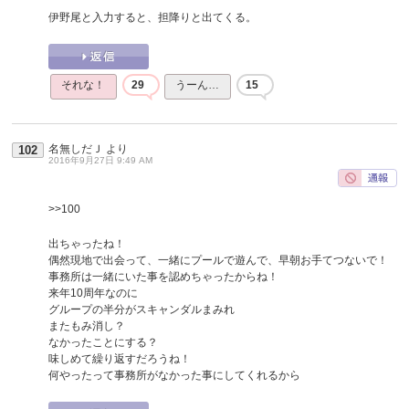
伊野尾と入力すると、担降りと出てくる。
それな！
29
うーん…
15
名無しだＪ
より
102
2016年9月27日 9:49 AM
>>100
出ちゃったね！
偶然現地で出会って、一緒にプールで遊んで、早朝お手てつないで！
事務所は一緒にいた事を認めちゃったからね！
来年10周年なのに
グループの半分がスキャンダルまみれ
またもみ消し？
なかったことにする？
味しめて繰り返すだろうね！
何やったって事務所がなかった事にしてくれるから