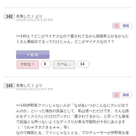
名無しだＪ
より
142
2016年12月17日 8:35 PM
>>140
え？どこがマイナスなの？愛されてるから視聴率上がるからた
くさん番組出てるってだけじゃん。どこがマイナスなの？？
それな！
8
うーん…
14
名無しだＪ
より
143
2016年12月17日 8:47 PM
>>140
伊野尾ファンじゃない人が「なぜあいつがこんなにテレビ出て
んのか」といった場合の反論として、私は述べただけです。そんな誰
かをディスりたいだけのアンチに「愛されてるから」と言っても速攻
で反論とも呼べないようなディスりが来る可能性が十分にあります
（「うわｗヲタクきもｗｗ」等）
なので確固たる、ファンじゃなくとも、プロデューサーが伊野尾を使