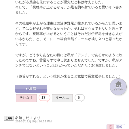
いたがる反論を先にすることが優先だと私は考えました。
そして、「視聴率が上がるから」が最も的を射ていると思いそう書き
ました。
その視聴率が上がる理由は勿論伊野尾が愛されているからだと思いま
す。ではなぜそれを書かなかったか。それは言うまでもないと思って
からです。視聴率が上がるということはそれだけ伊野尾を好きな人が
いるからだ、と、そこにこの場合当然イコールが成り立つと思ったか
らです。
ですが、どうやらあなたの目には私が「アンチ」であるかのように映
ったのですね。舌足らずで申し訳ありませんでした。ですが、私がア
ンチではないということはわかっていただきたく釈明致しました。
（趣旨がずれる。という批判が来ること覚悟で長文返事しました。）
それな！
17
うーん…
5
名無しだＪ
より
144
2016年12月19日 10:33 PM