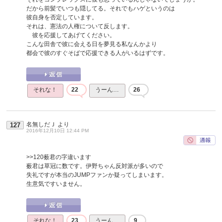
だから前髪でいつも隠してる。それでもハゲというのは
彼自身を否定しています。
それは、憲法の人権について反します。
彼を応援してあげてください。
こんな田舎で彼に会える日を夢見る私なんかより
都会で彼のすぐそばで応援できる人がいるはずです。
それな！
22
うーん…
26
名無しだＪ
より
127
2016年12月10日 12:44 PM
>>120
薮君の字違います
薮君は草冠に数です。伊野ちゃん反対派が多いので
失礼ですが本当のJUMPファンか疑ってしまいます。
生意気ですいません。
それな！
23
うーん…
9