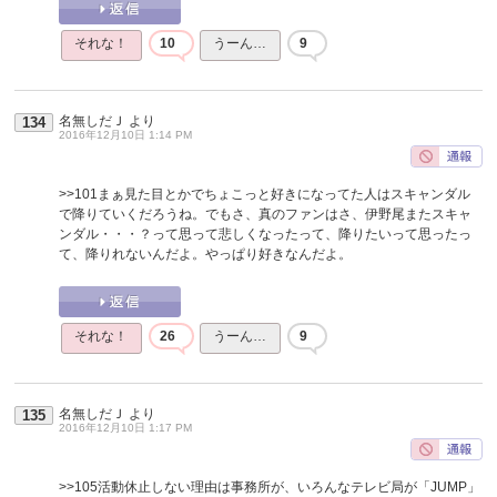
それな！
10
うーん…
9
名無しだＪ
より
134
2016年12月10日 1:14 PM
>>101
まぁ見た目とかでちょこっと好きになってた人はスキャンダル
で降りていくだろうね。でもさ、真のファンはさ、伊野尾またスキャ
ンダル・・・？って思って悲しくなったって、降りたいって思ったっ
て、降りれないんだよ。やっぱり好きなんだよ。
それな！
26
うーん…
9
名無しだＪ
より
135
2016年12月10日 1:17 PM
>>105
活動休止しない理由は事務所が、いろんなテレビ局が「JUMP」