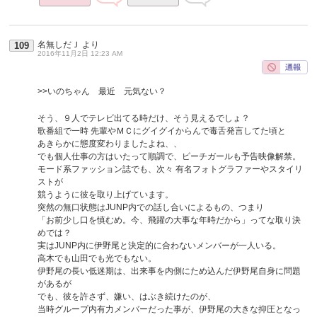
名無しだＪ
より
109
2016年11月2日 12:23 AM
>>いのちゃん 最近 元気ない？
そう、９人でテレビ出てる時だけ、そう見えるでしょ？
歌番組で一時 先輩やＭＣにグイグイからんで毒舌発言してた頃と
あきらかに態度変わりましたよね、、
でも個人仕事の方はいたって順調で、ピーチガールも予告映像解禁。
モード系ファッション誌でも、次々 有名フォトグラファーやスタイリ
ストが
競うように彼を取り上げています。
突然の無口状態はJUNP内での話し合いによるもの、つまり
「お前少し口を慎むめ。今、飛躍の大事な年時だから」ってな取り決
めでは？
実はJUNP内に伊野尾と決定的に合わないメンバーが一人いる。
高木でも山田でも光でもない。
伊野尾の長い低迷期は、出来事を内側にため込んだ伊野尾自身に問題
があるが
でも、彼を許さず、嫌い、はぶき続けたのが、
当時グループ内有力メンバーだった事が、伊野尾の大きな抑圧となっ