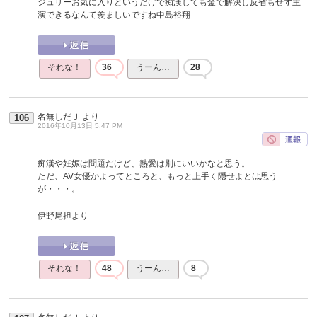
ジュリーお気に入りというだけで痴漢しても金で解決し反省もせず主
演できるなんて羨ましいですね中島裕翔
それな！
36
うーん…
28
名無しだＪ
より
106
2016年10月13日 5:47 PM
痴漢や妊娠は問題だけど、熱愛は別にいいかなと思う。
ただ、AV女優かよってところと、もっと上手く隠せよとは思う
が・・・。
伊野尾担より
それな！
48
うーん…
8