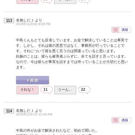
名無しだＪ
より
113
2016年11月6日 9:03 PM
中島くんもとても反省しています。お金で解決していることは事実で
す。しかし、それは彼の意思ではなく、事務所が行っていることで
す。それについて彼を悪く言うのは間違っていると思います｡
妊娠のことは、彼らも被害者ぶらずに、全てを話すと言っています。
なので、今は彼らが事実を話すまでは待っていることが大切だと思い
ます。
それな！
11
うーん…
22
名無しだＪ
より
114
2016年11月7日 11:06 PM
中島の件がお金で解決されたなど、初めて聞いた。