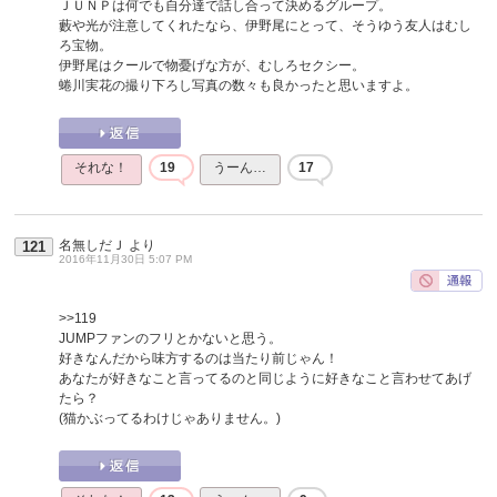
ＪＵＮＰは何でも自分達で話し合って決めるグループ。
藪や光が注意してくれたなら、伊野尾にとって、そうゆう友人はむし
ろ宝物。
伊野尾はクールで物憂げな方が、むしろセクシー。
蜷川実花の撮り下ろし写真の数々も良かったと思いますよ。
それな！
19
うーん…
17
名無しだＪ
より
121
2016年11月30日 5:07 PM
>>119
JUMPファンのフリとかないと思う。
好きなんだから味方するのは当たり前じゃん！
あなたが好きなこと言ってるのと同じように好きなこと言わせてあげ
たら？
(猫かぶってるわけじゃありません。)