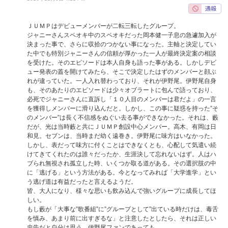
ＪＵＭＰはデビューメンバーが二転三転したグループ。
ジャニーさんスペオキ中のスペオキだった岡本健一子息の急遽加入が
決まった事で、さらに収拾のつかない事になった。主軸と決定してい
た中でも特別ジャニーさんの信頼が厚かった一人が最終決定案の相談
を受けた。そのエピソードは本人自身も語った事がある。しかしデビ
ュー発表の蓋を開けてみたら、そこで決定したはずのメンバーと顔ぶ
れが違っていた。一人入れ替わっており、それが伊野尾。伊野尾自身
も、そのあたりのエピソードは少々オブラートに包んで語っており、
必死でジャニーさんに直訴し「１０人目のメンバーは君だよ」の一言
を獲得しメンバーに滑り込んだと。しかし、この事に疑惑を持った”そ
のメンバー”は長く不信感をぬぐい去る事ができなかった。それは、藪
だが、光は当時藪と共にＪＵＭＰ創設中心メンバー。高木、有岡は日
和見。セブンは、当時まだ幼く遠巻き。伊野尾に味方はいなかった。
しかし、表だって味方に付くことはできなくとも、心配して気遣い続
けてきてくれたのは誰々だったか、生涯決して忘れないはず。人はハ
ブられ無視され孤立した時、いくつか取る道がある。その選択肢の中
に「逃げる」という方法がある。今となってみれば「大学進学」とい
う逃げ道は有益だったと言えるようだ。
皆、大人になり、様々な思いも飲み込んで強いグループに成長してほ
しい。
もし藪が「大事な”歌番組”に”グループとして”出ている時だけは、毒舌
を慎み、あまり前に出すぎるな」と注意したとしたら、それは正しい
忠告だと自分は思う。伊野尾ファンであっても。