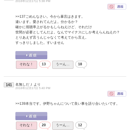
2016年12月17日 5:38 PM
>>137
ごめんなさい。今から暴言はきます。
違います。愛されてんだよ。分かるか？
確かに視聴率上がるかもしらねえけど、それだけ
世間が必要としてんだよ。なんでマイナスにしか考えらんねえの？
とりあえず言うんじゃなくて考えてから言え。
すっきりしました。すいません
それな！
13
うーん…
18
名無しだＪ
より
141
2016年12月17日 5:40 PM
>>139
本当です。伊野ちゃんについて良い事を語り合いたいです。
それな！
20
うーん…
12