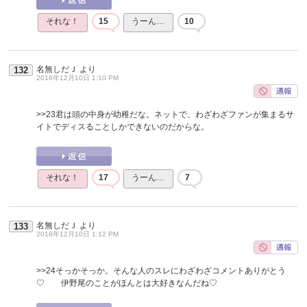
それな！
15
うーん…
10
名無しだＪ
より
132
2016年12月10日 1:10 PM
>>23
君は頭の中身が幼稚だな。ネットで、わざわざファンが集まるサ
イトでディスることしかできないのだからな。
それな！
17
うーん…
7
名無しだＪ
より
133
2016年12月10日 1:12 PM
>>24
そっかそっか。そんな人のスレにわざわざコメントありがとう
♡ 伊野尾のことがほんとは大好きなんだね♡