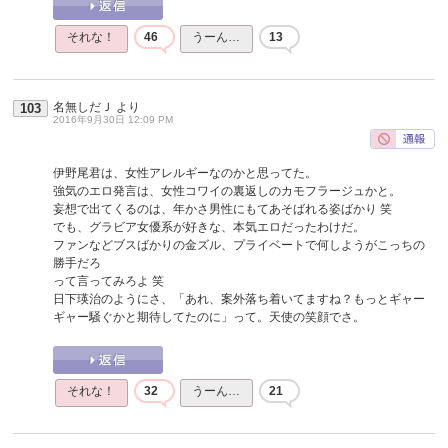
それな！
46
うーん…
13
名無しだＪ
より
103
2016年9月30日 12:09 PM
伊野尾君は、女性アレルギーなのかと思ってた。
強気のエロ発言は、女性コワイの裏返しのカモフラージュかと。
妄想で出てくるのは、年かさ男性にもてあそばれる姿ばかり 笑
でも、グラビア女優系が好きな、本気エロだったわけだ。
ファンなどブスばかりの金ズル、プライベートで何しようがこっちの
勝手だろ
って言ってみろよ 笑
日下瑛治のようにさ、「あれ、案外落ち着いてますね？もっとギャー
ギャー騒ぐかと期待してたのに」って。天使の笑顔でさ。
それな！
32
うーん…
21