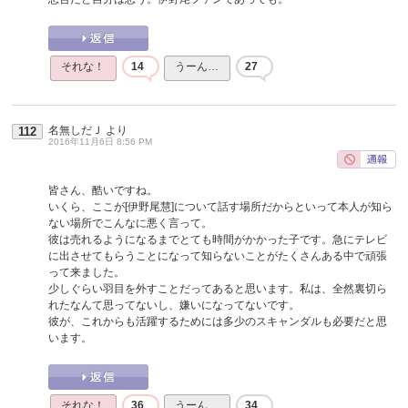
それな！
14
うーん…
27
名無しだＪ
より
112
2016年11月6日 8:56 PM
皆さん、酷いですね。
いくら、ここが[伊野尾慧]について話す場所だからといって本人が知ら
ない場所でこんなに悪く言って。
彼は売れるようになるまでとても時間がかかった子です。急にテレビ
に出させてもらうことになって知らないことがたくさんある中で頑張
って来ました。
少しぐらい羽目を外すことだってあると思います。私は、全然裏切ら
れたなんて思ってないし、嫌いになってないです。
彼が、これからも活躍するためには多少のスキャンダルも必要だと思
います。
それな！
36
うーん…
34