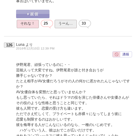
暴言はいてすいません。
それな！
25
うーん…
33
Luna
より
126
2016年12月10日 12:39 PM
伊野尾君、頑張っているのに・・
芸能人って大変ですね。伊野尾君が誰と付き合おうが
勝手じゃないですか？
たとえ相手がAV女優だろうがその人の何かに惹かれたんじゃないです
か？
AV女優自体を変態だと思っていませんか？
もし思っていたら、それはドラマの役を演じた俳優さんや女優さんが
その役のような性格と思うことと同じです。
彼も人間です。恋愛の受け方も違います。
ただでさえ忙しくて、プライベートも赤裸々になってしまう彼に
恋愛も制限するのはおかしいです。
彼を侮辱する人がこんなにいるのなら、一種のいじめです。
ハゲっていう人、彼はおでこが広いだけです。
それをコンプレックスに彼も思っているんじゃないでしょうか。