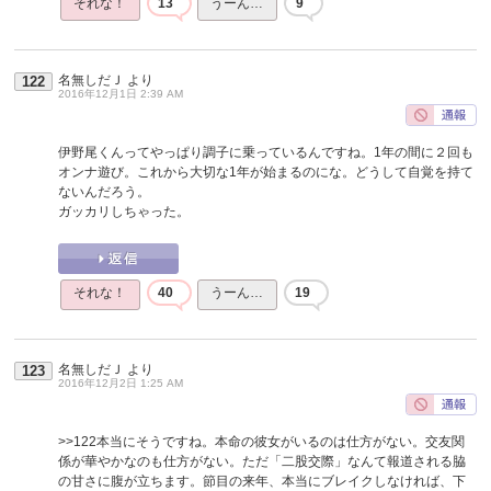
それな！
13
うーん…
9
名無しだＪ
より
122
2016年12月1日 2:39 AM
伊野尾くんってやっぱり調子に乗っているんですね。1年の間に２回も
オンナ遊び。これから大切な1年が始まるのにな。どうして自覚を持て
ないんだろう。
ガッカリしちゃった。
それな！
40
うーん…
19
名無しだＪ
より
123
2016年12月2日 1:25 AM
>>122
本当にそうですね。本命の彼女がいるのは仕方がない。交友関
係が華やかなのも仕方がない。ただ「二股交際」なんて報道される脇
の甘さに腹が立ちます。節目の来年、本当にブレイクしなければ、下