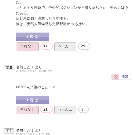
た。
くり返す女性癖で、中心的ポジションから滑り落ちたが、発言力は今
だある。
伊野尾に強く注意した可能性も。
彼は、突然人気爆発した伊野尾が 今も嫌い。
それな！
17
うーん…
25
名無しだＪ
より
110
2016年11月4日 10:36 AM
>>109
ん？誰のことー？
それな！
21
うーん…
3
名無しだＪ
より
111
2016年11月6日 4:21 PM