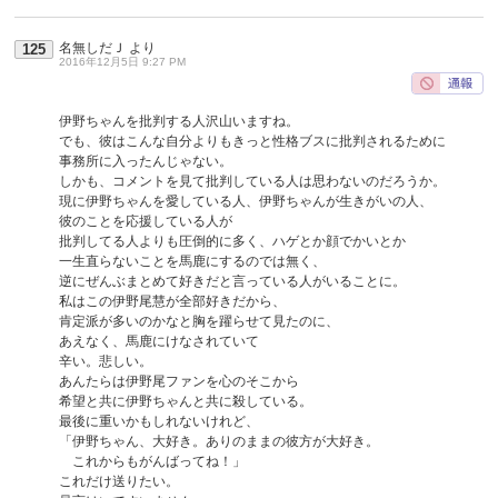
名無しだＪ
より
125
2016年12月5日 9:27 PM
伊野ちゃんを批判する人沢山いますね。
でも、彼はこんな自分よりもきっと性格ブスに批判されるために
事務所に入ったんじゃない。
しかも、コメントを見て批判している人は思わないのだろうか。
現に伊野ちゃんを愛している人、伊野ちゃんが生きがいの人、
彼のことを応援している人が
批判してる人よりも圧倒的に多く、ハゲとか顔でかいとか
一生直らないことを馬鹿にするのでは無く、
逆にぜんぶまとめて好きだと言っている人がいることに。
私はこの伊野尾慧が全部好きだから、
肯定派が多いのかなと胸を躍らせて見たのに、
あえなく、馬鹿にけなされていて
辛い。悲しい。
あんたらは伊野尾ファンを心のそこから
希望と共に伊野ちゃんと共に殺している。
最後に重いかもしれないけれど、
「伊野ちゃん、大好き。ありのままの彼方が大好き。
これからもがんばってね！」
これだけ送りたい。