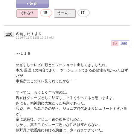
それな！
15
うーん…
17
名無しだＪ
より
120
2016年11月11日 10:58 AM
>>１１８
めざましテレビに藪とのツーショット出してきましたね。
本来 週遅れの内容であり、ツーショットである必要性も無かったはず
だが、
事務所にこのスレ見られてたかな・・
すべては、もう１０年も前の話。
現在はグループとして結束し、上手くやってると思いますよ。
藪にも、精神的に大変だった時期があった。
容姿、声、飲みこみの早さ、ジュニア時代あまりにエリートすぎた事
が、
逆に成長後、デビュー後の彼を苦しめた。
しかし、真面目でグループ思いな性格は変わらない。
伊野尾は歌番組における態度は、少々行きすぎていた。