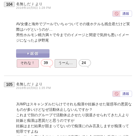
名無しだＪ
より
104
2016年10月9日 1:28 PM
AV女優と海外でプールでいちゃついてその後ホテルも残念君だけど実
際はハゲというのが…
男性ホルモン精力満々で今までのイメージと間逆で気持ち悪いイメー
ジになったよ伊野尾
それな！
39
うーん…
24
名無しだＪ
より
105
2016年10月9日 1:35 PM
JUMPはスキャンダルだらけでそれも痴漢や妊娠させた疑惑等の悪質な
ものが多いけどなぜ活動休止しないんですか？
これまで別のグループで活動休止させたり脱退させられてきた人より
妊娠と痴漢は悪質だと思うのですが
妊娠はまだ結果が固まってないので痴漢にのみ言及しますが痴漢って
犯罪ですよね