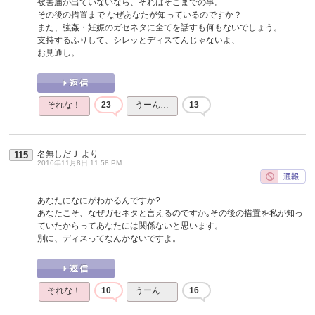
被害届が出ていないなら、それはそこまでの事。
その後の措置まで なぜあなたが知っているのですか？
また、強姦・妊娠のガセネタに全てを話すも何もないでしょう。
支持するふりして、シレッとディスてんじゃないよ、
お見通し。
それな！
23
うーん…
13
名無しだＪ
より
115
2016年11月8日 11:58 PM
あなたになにがわかるんですか?
あなたこそ、なぜガセネタと言えるのですか｡その後の措置を私が知っ
ていたからってあなたには関係ないと思います。
別に、ディスってなんかないですよ。
それな！
10
うーん…
16