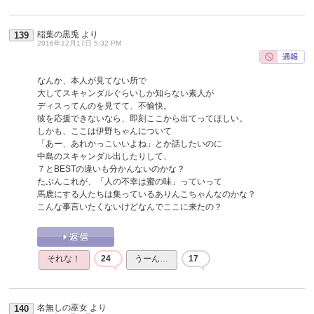
稲葉の黒兎
より
139
2016年12月17日 5:32 PM
なんか、本人が見てない所で
大してスキャンダルぐらいしか知らない素人が
ディスってんのを見てて、不愉快。
彼を応援できないなら、即刻ここから出てってほしい。
しかも、ここは伊野ちゃんについて
「あー、あれかっこいいよね」とか話したいのに
中島のスキャンダル出したりして、
７とBESTの違いも分かんないのかな？
たぶんこれが、「人の不幸は蜜の味」っていって
馬鹿にする人たちは集っているありんこちゃんなのかな？
こんな事言いたくないけどなんでここに来たの？
それな！
24
うーん…
17
名無しの巫女
より
140