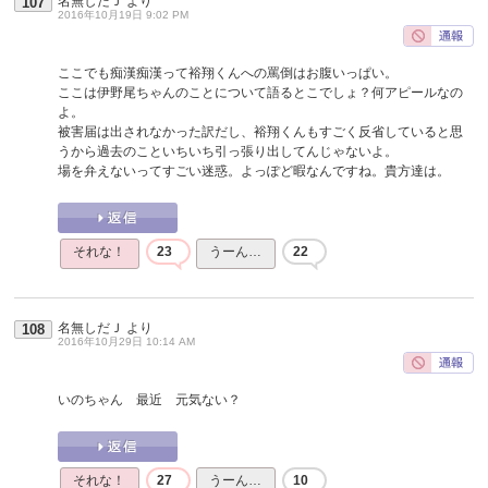
名無しだＪ
より
107
2016年10月19日 9:02 PM
ここでも痴漢痴漢って裕翔くんへの罵倒はお腹いっぱい。
ここは伊野尾ちゃんのことについて語るとこでしょ？何アピールなの
よ。
被害届は出されなかった訳だし、裕翔くんもすごく反省していると思
うから過去のこといちいち引っ張り出してんじゃないよ。
場を弁えないってすごい迷惑。よっぽど暇なんですね。貴方達は。
それな！
23
うーん…
22
名無しだＪ
より
108
2016年10月29日 10:14 AM
いのちゃん 最近 元気ない？
それな！
27
うーん…
10