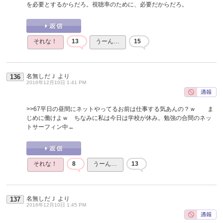
を必要とするからだろ。視聴率のために、必要だからだろ。
それな！
13
うーん…
15
名無しだＪ
より
136
2016年12月10日 1:41 PM
>>67
平日の昼間にネットやってるお前は仕事する気あんの？ｗ ま
じめに働けよｗ ちなみに私は今日は学校が休み。勉強の合間のネッ
トサーフィン中←
それな！
8
うーん…
13
名無しだＪ
より
137
2016年12月10日 1:45 PM