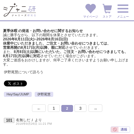
マイページ
ストア
メニュー
夏季休暇 の発送・お問い合わせに関するお知らせ
誠に勝手ながら、以下の期間を休業とさせていただきます。
2026年8月11日(火)~2026年8月16日(日)
休業中にいただきました、ご注文・お問い合わせにつきましては、
営業再開の8月17日(月)以降、順に対応
させていただきます。
また、
8月8日(土)以降にいただいた、ご注文・
お問い合わせにつきましても、
8月17日(月)以降に対応
させていただく場合がございます。
大変ご迷惑をおかけしますが、
何卒ご了承くださいますようお願い申し上げま
す。
伊野尾慧について語ろう
Hey!Say!JUMP
伊野尾慧
←
1
3
→
2
名無しだＪ
より
101
2016年9月26日 11:21 PM