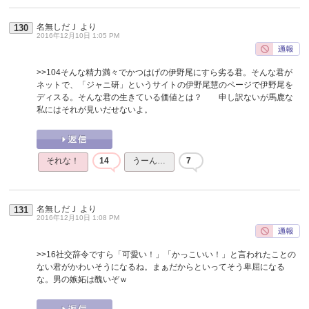
名無しだＪ
より
130
2016年12月10日 1:05 PM
>>104
そんな精力満々でかつはげの伊野尾にすら劣る君。そんな君が
ネットで、「ジャニ研」というサイトの伊野尾慧のページで伊野尾を
ディスる。そんな君の生きている価値とは？ 申し訳ないが馬鹿な
私にはそれが見いだせないよ。
それな！
14
うーん…
7
名無しだＪ
より
131
2016年12月10日 1:08 PM
>>16
社交辞令ですら「可愛い！」「かっこいい！」と言われたことの
ない君がかわいそうになるね。まぁだからといってそう卑屈になる
な。男の嫉妬は醜いぞｗ