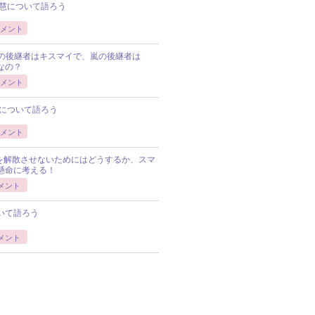
慧について語ろう
メント
Pの後継者はキスマイで、嵐の後継者は
Pなの？
メント
について語ろう
メント
Pを解散させないためにはどうするか、スマ
懸命に考える！
メント
いて語ろう
メント