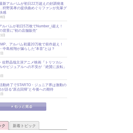
最新アルバムが初日22万超えの好調発進
…狩野英孝の提供曲めぐりファンが先輩グ
快感
28日
新アルバムが初日5万枚でNumber_i超え！
の背景に“初の店舗販売”
21日
y!JUMP、アルバム初週20万枚で前作超え！
・中島裕翔が漏らした“本音”とは？
7日
oup・佐野晶哉主演アニメ映画『トリツカレ
ルやビジュアルへの不安が「絶賛に反転」
3日
活動終了でSTARTO・ジュニア界は激動の
識者が語る“原点回帰”と今後への期待
1日
ック
新着トピック