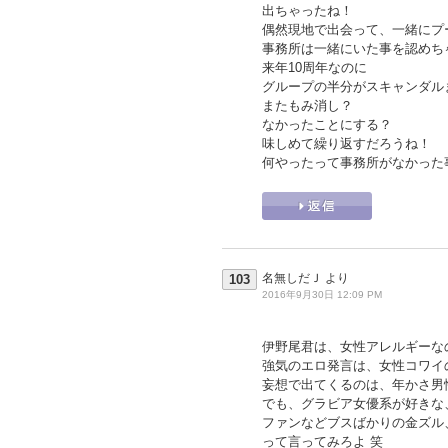
出ちゃったね！
偶然現地で出会って、一緒にプ
事務所は一緒にいた事を認めち
来年10周年なのに
グループの半分がスキャンダル
またもみ消し？
なかったことにする？
味しめて繰り返すだろうね！
何やったって事務所がなかった
名無しだＪ
より
103
2016年9月30日 12:09 PM
伊野尾君は、女性アレルギーな
強気のエロ発言は、女性コワイ
妄想で出てくるのは、年かさ男
でも、グラビア女優系が好きな
ファンなどブスばかりの金ズル
って言ってみろよ 笑