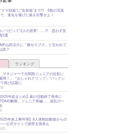
“ドヤ顔嵐”に“女装嵐”まで!? 6枚の写真
で、進化を遂げた嵐を目撃せよ！
idsはいつだって“2人の世界”……!? 思わず笑
真5選
y!JUMP山田涼介に「痩せろブス」と言われて
は誰？
ランキング
、マネジャーで元関西ジュニアの近影に
菊岡！」『おしゃれクリップ』“バックシ
”で再び話題に
2日
O 2025年総まとめ】嵐の活動終了発表に
N、TOKIO解散、ジュニア再編……波乱の一
る
日
esz 2025年炎上事件簿】8人体制始動後からの
――公式サイトで謝罪文発表も
31日