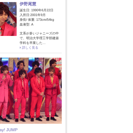
伊野尾慧
誕生日: 1990年6月22日
入所日:2001年9月
身長/ 体重: 173cm/54kg
血液型: A
文系が多いジャニーズの中
で、明治大学理工学部建築
学科を卒業した…
詳しく見る
Say! JUMP