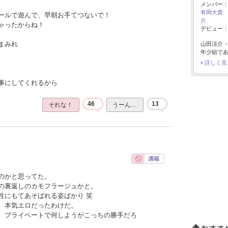
メンバー
有岡大貴
ールで遊んで、早朝お手てつないで！
介
ゃったからね！
デビュー：2
まみれ
山田涼介
年少組で
詳しく見
事にしてくれるから
46
13
それな！
うーん…
のかと思ってた。
の裏返しのカモフラージュかと。
性にもてあそばれる姿ばかり 笑
、本気エロだったわけだ。
、プライベートで何しようがこっちの勝手だろ