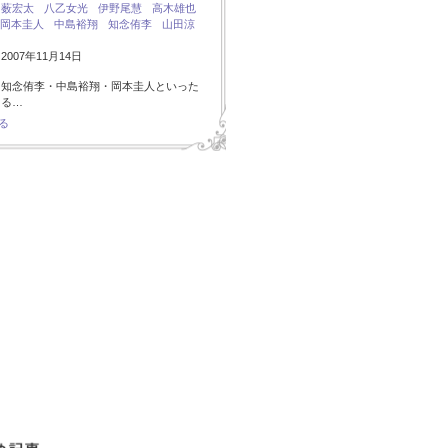
：
薮宏太
八乙女光
伊野尾慧
高木雄也
岡本圭人
中島裕翔
知念侑李
山田涼
007年11月14日
・知念侑李・中島裕翔・岡本圭人といった
ある…
る