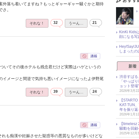
案外落ち着いてますね？もっとギャーギャー騒ぐかと期待
でさ。
32
21
それな！
うーん…
KinKi K
顔になる写
Hey!Sa
しまったの
新着
ゃついてその後ホテルも残念君だけど実際はハゲというの
渋谷すばる
のイメージと間逆で気持ち悪いイメージになったよ伊野尾
「やっぱり
ョット登場
2026年3月2
39
24
それな！
うーん…
【START
KAT-TU
年を振り返
2026年1月1
【timel
騒動を回顧
2025年12月
でそれも痴漢や妊娠させた疑惑等の悪質なものが多いけどな