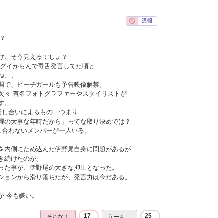
？
け、そう見えるでしょ？
イグイからんで毒舌発言してた頃と
ね、、
調で、ピーチガールも予告映像解禁。
次々 有名フォトグラファーやスタイリストが
す。
話し合いによるもの、つまり
躍の大事な年時だから」ってな取り決めでは？
に合わないメンバーが一人いる。
を内側にため込んだ伊野尾自身に問題があるが
き続けたのが、
った事が、伊野尾の大きな抑圧となった。
ションから滑り落ちたが、発言力は今だある。
。
が 今も嫌い。
17
25
それな！
うーん…