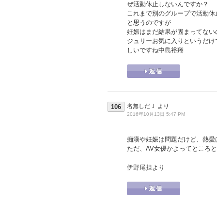
ぜ活動休止しないんですか？
これまで別のグループで活動休
と思うのですが
妊娠はまだ結果が固まってない
ジュリーお気に入りというだけ
しいですね中島裕翔
名無しだＪ
より
106
2016年10月13日 5:47 PM
痴漢や妊娠は問題だけど、熱愛
ただ、AV女優かよってところ
伊野尾担より