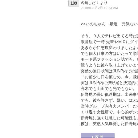
名無しだＪ
より
109
2016年11月2日 12:23 AM
>>いのちゃん 最近 元気ない
そう、９人でテレビ出てる時だ
歌番組で一時 先輩やＭＣにグ
あきらかに態度変わりましたよ
でも個人仕事の方はいたって順
モード系ファッション誌でも、
競うように彼を取り上げていま
突然の無口状態はJUNP内での
「お前少し口を慎むめ。今、飛
実はJUNP内に伊野尾と決定的
高木でも山田でも光でもない。
伊野尾の長い低迷期は、出来事
でも、彼を許さず、嫌い、はぶ
当時グループ内有力メンバーだ
くり返す女性癖で、中心的ポジ
伊野尾に強く注意した可能性も
彼は、突然人気爆発した伊野尾