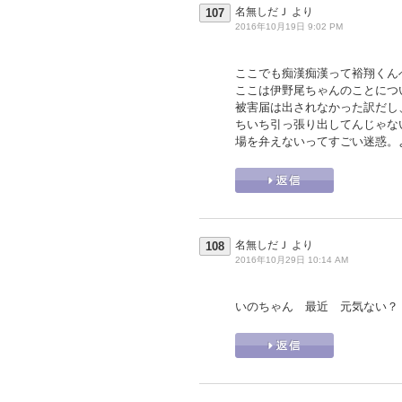
名無しだＪ
より
107
2016年10月19日 9:02 PM
ここでも痴漢痴漢って裕翔くん
ここは伊野尾ちゃんのことにつ
被害届は出されなかった訳だし
ちいち引っ張り出してんじゃな
場を弁えないってすごい迷惑。
名無しだＪ
より
108
2016年10月29日 10:14 AM
いのちゃん 最近 元気ない？