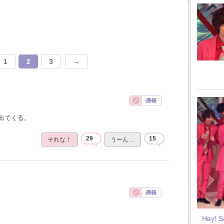
1
3
→
2
出てくる。
29
15
それな！
うーん…
Hey! 