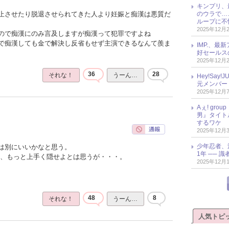
キンプリ、
のウラで…
止させたり脱退させられてきた人より妊娠と痴漢は悪質だ
ループに不
2025年12月
ので痴漢にのみ言及しますが痴漢って犯罪ですよね
で痴漢しても金で解決し反省もせず主演できるなんて羨ま
IMP.、最
好セールス
2025年12月
36
28
それな！
うーん…
Hey!Sa
元メンバー
2025年12月
Aぇ! gr
男』タイト
するワケ
2025年12月
少年忍者、
は別にいいかなと思う。
1年 ── 
と、もっと上手く隠せよとは思うが・・・。
2025年12月
48
8
それな！
うーん…
人気トピ