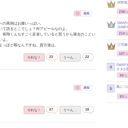
伊野尾
238
コ
SMA
への罵倒はお腹いっぱい。
JUM
いて語るとこでしょ？何アピールなのよ。
214
コ
、裕翔くんもすごく反省していると思うから過去のことい
いよ。
三宅健
よっぽど暇なんですね。貴方達は。
107
コ
23
22
それな！
うーん…
SMA
オタが
94
コ
嵐につ
93
コ
27
10
それな！
うーん…