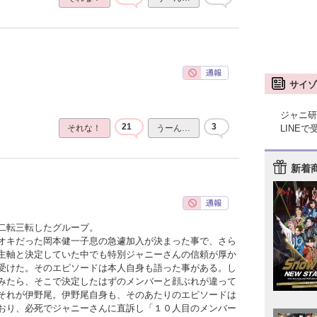
サイゾ
ジャニ研
21
3
LINE
それな！
うーん…
新着
二転三転したグループ。
オキだった岡本健一子息の急遽加入が決まった事で、さら
主軸と決定していた中でも特別ジャニーさんの信頼が厚か
受けた。そのエピソードは本人自身も語った事がある。し
みたら、そこで決定したはずのメンバーと顔ぶれが違って
それが伊野尾。伊野尾自身も、そのあたりのエピソードは
おり、必死でジャニーさんに直訴し「１０人目のメンバー