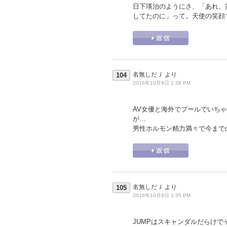
日下瑛治のようにさ、「あれ、
してたのに」って。天使の笑顔
名無しだＪ
より
104
2016年10月9日 1:28 PM
AV女優と海外でプールでいち
が…
男性ホルモン精力満々で今まで
名無しだＪ
より
105
2016年10月9日 1:35 PM
JUMPはスキャンダルだらけ