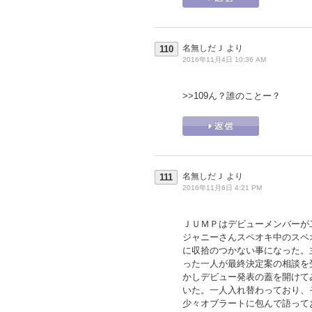
名無しだＪ
より
110
2016年11月4日 10:36 AM
>>109
ん？誰のことー？
名無しだＪ
より
111
2016年11月6日 4:21 PM
ＪＵＭＰはデビューメンバーが
ジャニーさんスペオキ中のスペ
に収拾のつかない事になった。
った一人が最終決定案の相談を
かしデビュー発表の蓋を開けて
いた。一人入れ替わっており、
少々オブラートに包んで語って