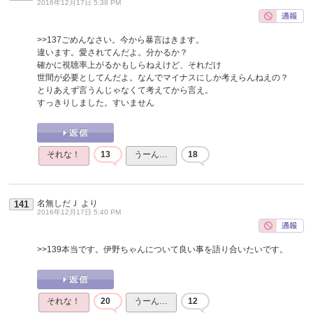
2016年12月17日 5:38 PM
>>137
ごめんなさい。今から暴言はきます。
違います。愛されてんだよ。分かるか？
確かに視聴率上がるかもしらねえけど、それだけ
世間が必要としてんだよ。なんでマイナスにしか考えらんねえの？
とりあえず言うんじゃなくて考えてから言え。
すっきりしました。すいません
それな！
13
うーん…
18
名無しだＪ
より
141
2016年12月17日 5:40 PM
>>139
本当です。伊野ちゃんについて良い事を語り合いたいです。
それな！
20
うーん…
12