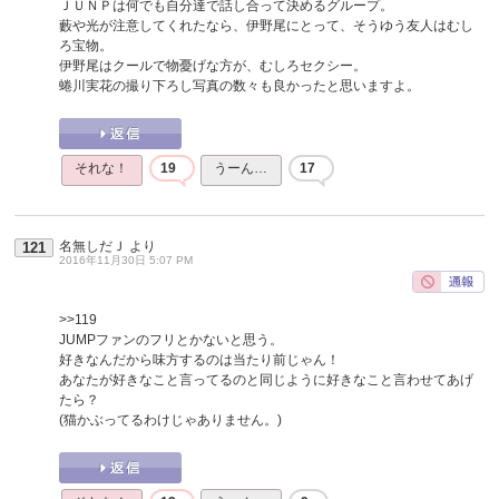
ＪＵＮＰは何でも自分達で話し合って決めるグループ。
藪や光が注意してくれたなら、伊野尾にとって、そうゆう友人はむし
ろ宝物。
伊野尾はクールで物憂げな方が、むしろセクシー。
蜷川実花の撮り下ろし写真の数々も良かったと思いますよ。
それな！
19
うーん…
17
名無しだＪ
より
121
2016年11月30日 5:07 PM
>>119
JUMPファンのフリとかないと思う。
好きなんだから味方するのは当たり前じゃん！
あなたが好きなこと言ってるのと同じように好きなこと言わせてあげ
たら？
(猫かぶってるわけじゃありません。)