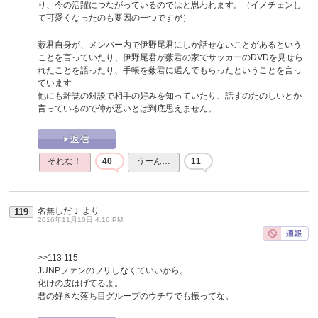
り、今の活躍につながっているのではと思われます。（イメチェンし
て可愛くなったのも要因の一つですが）
薮君自身が、メンバー内で伊野尾君にしか話せないことがあるという
ことを言っていたり、伊野尾君が薮君の家でサッカーのDVDを見せら
れたことを語ったり、手帳を薮君に選んでもらったということを言っ
ています
他にも雑誌の対談で相手の好みを知っていたり、話すのたのしいとか
言っているので仲が悪いとは到底思えません。
それな！
40
うーん…
11
名無しだＪ
より
119
2016年11月10日 4:16 PM
>>113
115
JUNPファンのフリしなくていいから。
化けの皮はげてるよ。
君の好きな落ち目グループのウチワでも振ってな。