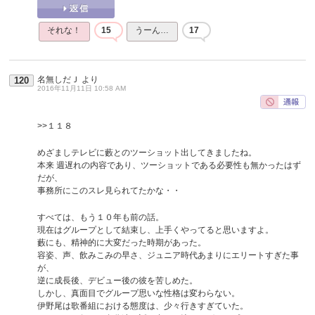
それな！
15
うーん…
17
名無しだＪ
より
120
2016年11月11日 10:58 AM
>>１１８
めざましテレビに藪とのツーショット出してきましたね。
本来 週遅れの内容であり、ツーショットである必要性も無かったはず
だが、
事務所にこのスレ見られてたかな・・
すべては、もう１０年も前の話。
現在はグループとして結束し、上手くやってると思いますよ。
藪にも、精神的に大変だった時期があった。
容姿、声、飲みこみの早さ、ジュニア時代あまりにエリートすぎた事
が、
逆に成長後、デビュー後の彼を苦しめた。
しかし、真面目でグループ思いな性格は変わらない。
伊野尾は歌番組における態度は、少々行きすぎていた。