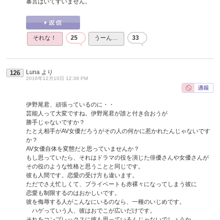
暴言はいてすいません。
それな！
25
うーん…
33
Luna
より
126
2016年12月10日 12:39 PM
伊野尾君、頑張っているのに・・
芸能人って大変ですね。伊野尾君が誰と付き合おうが
勝手じゃないですか？
たとえ相手がAV女優だろうがその人の何かに惹かれたんじゃないです
か？
AV女優自体を変態だと思っていませんか？
もし思っていたら、それはドラマの役を演じた俳優さんや女優さんが
その役のような性格と思うことと同じです。
彼も人間です。恋愛の受け方も違います。
ただでさえ忙しくて、プライベートも赤裸々になってしまう彼に
恋愛も制限するのはおかしいです。
彼を侮辱する人がこんなにいるのなら、一種のいじめです。
ハゲっていう人、彼はおでこが広いだけです。
それをコンプレックスに彼も思っているんじゃないでしょうか。