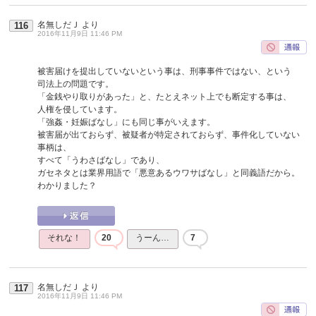
名無しだＪ
より
116
2016年11月9日 11:46 PM
被害届けを提出していないという事は、刑事事件ではない、という
司法上の問題です。
「金銭やり取りがあった」と、たとえネット上でも断定する事は、
人権を侵しています。
「強姦・妊娠ばなし」にも同じ事がいえます。
被害届が出ておらず、被疑者が特定されておらず、事件化していない
事柄は、
すべて「うわさばなし」であり、
ガセネタとは業界用語で「悪意あるウワサばなし」と同義語だから。
わかりました？
それな！
20
うーん…
7
名無しだＪ
より
117
2016年11月9日 11:46 PM