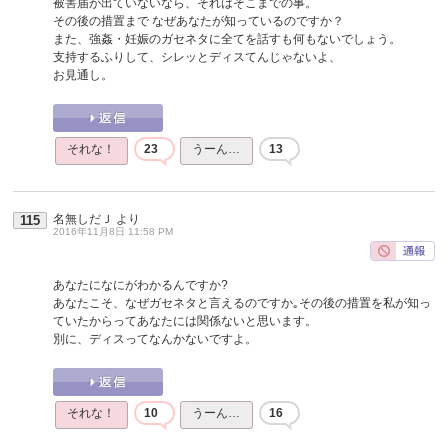
被害届が出ていないなら、それはそこまでの事。
その後の措置まで なぜあなたが知っているのですか？
また、強姦・妊娠のガセネタに全てを話すも何もないでしょう。
支持するふりして、シレッとディスてんじゃないよ、
お見通し。
それな！
23
うーん…
13
名無しだＪ
より
115
2016年11月8日 11:58 PM
あなたになにがわかるんですか?
あなたこそ、なぜガセネタと言えるのですか｡その後の措置を私が知っ
ていたからってあなたには関係ないと思います。
別に、ディスってなんかないですよ。
それな！
10
うーん…
16