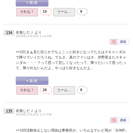
それな！
10
うーん…
9
名無しだＪ
より
134
2016年12月10日 1:14 PM
>>101
まぁ見た目とかでちょこっと好きになってた人はスキャンダル
で降りていくだろうね。でもさ、真のファンはさ、伊野尾またスキャ
ンダル・・・？って思って悲しくなったって、降りたいって思ったっ
て、降りれないんだよ。やっぱり好きなんだよ。
それな！
26
うーん…
9
名無しだＪ
より
135
2016年12月10日 1:17 PM
>>105
活動休止しない理由は事務所が、いろんなテレビ局が「JUMP」