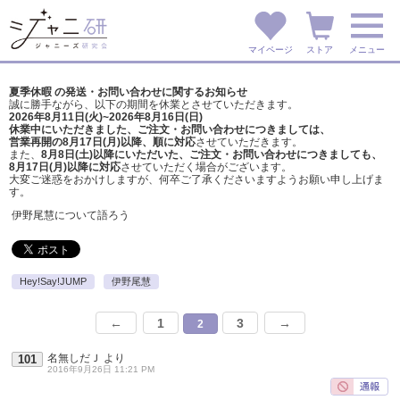
マイページ
ストア
メニュー
夏季休暇 の発送・お問い合わせに関するお知らせ
誠に勝手ながら、以下の期間を休業とさせていただきます。
2026年8月11日(火)~2026年8月16日(日)
休業中にいただきました、ご注文・お問い合わせにつきましては、
営業再開の8月17日(月)以降、順に対応
させていただきます。
また、
8月8日(土)以降にいただいた、ご注文・
お問い合わせにつきましても、
8月17日(月)以降に対応
させていただく場合がございます。
大変ご迷惑をおかけしますが、
何卒ご了承くださいますようお願い申し上げま
す。
伊野尾慧について語ろう
Hey!Say!JUMP
伊野尾慧
←
1
3
→
2
名無しだＪ
より
101
2016年9月26日 11:21 PM