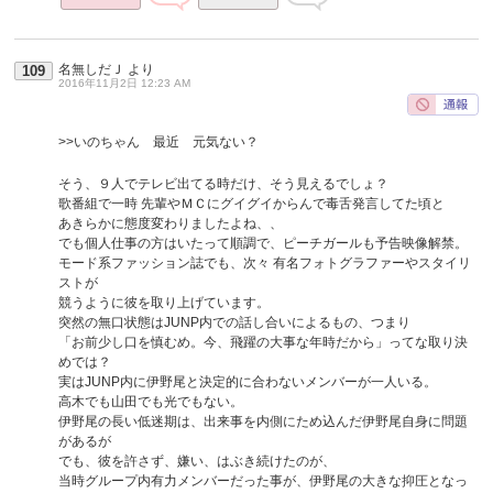
名無しだＪ
より
109
2016年11月2日 12:23 AM
>>いのちゃん 最近 元気ない？
そう、９人でテレビ出てる時だけ、そう見えるでしょ？
歌番組で一時 先輩やＭＣにグイグイからんで毒舌発言してた頃と
あきらかに態度変わりましたよね、、
でも個人仕事の方はいたって順調で、ピーチガールも予告映像解禁。
モード系ファッション誌でも、次々 有名フォトグラファーやスタイリ
ストが
競うように彼を取り上げています。
突然の無口状態はJUNP内での話し合いによるもの、つまり
「お前少し口を慎むめ。今、飛躍の大事な年時だから」ってな取り決
めでは？
実はJUNP内に伊野尾と決定的に合わないメンバーが一人いる。
高木でも山田でも光でもない。
伊野尾の長い低迷期は、出来事を内側にため込んだ伊野尾自身に問題
があるが
でも、彼を許さず、嫌い、はぶき続けたのが、
当時グループ内有力メンバーだった事が、伊野尾の大きな抑圧となっ