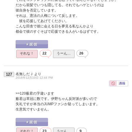
だから前髪でいつも隠してる。それでもハゲというのは
彼自身を否定しています。
それは、憲法の人権について反します。
彼を応援してあげてください。
こんな田舎で彼に会える日を夢見る私なんかより
都会で彼のすぐそばで応援できる人がいるはずです。
それな！
22
うーん…
26
名無しだＪ
より
127
2016年12月10日 12:44 PM
>>120
薮君の字違います
薮君は草冠に数です。伊野ちゃん反対派が多いので
失礼ですが本当のJUMPファンか疑ってしまいます。
生意気ですいません。
それな！
23
うーん…
9