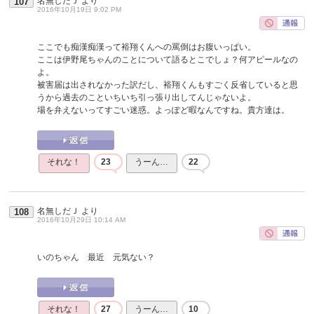
名無しだＪ
より
107
2016年10月19日 9:02 PM
ここでも痴漢痴漢って裕翔くんへの罵倒はお腹いっぱい。
ここは伊野尾ちゃんのことについて語るとこでしょ？何アピールなの
よ。
被害届は出されなかった訳だし、裕翔くんもすごく反省していると思
うから過去のこといちいち引っ張り出してんじゃないよ。
場を弁えないってすごい迷惑。よっぽど暇なんですね。貴方達は。
それな！
23
うーん…
22
名無しだＪ
より
108
2016年10月29日 10:14 AM
いのちゃん 最近 元気ない？
それな！
27
うーん…
10