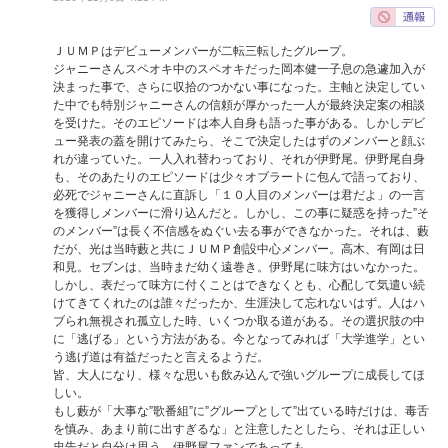
ＪＵＭＰはデビューメンバーが二転三転したグループ。
ジャニーさんスペオキ中のスペオキだった岡本健一子息の急遽加入が
決まった事で、さらに収拾のつかない事になった。主軸と決定してい
た中でも特別ジャニーさんの信頼が厚かった一人が最終決定案の相談
を受けた。そのエピソードは本人自身も語った事がある。しかしデビ
ュー発表の蓋を開けてみたら、そこで決定したはずのメンバーと顔ぶ
れが違っていた。一人入れ替わっており、それが伊野尾。伊野尾自身
も、そのあたりのエピソードは少々オブラートに包んで語っており、
必死でジャニーさんに直訴し「１０人目のメンバーは君だよ」の一言
を獲得しメンバーに滑り込んだと。しかし、この事に疑惑を持った”そ
のメンバー”は長く不信感をぬぐい去る事ができなかった。それは、藪
だが、光は当時藪と共にＪＵＭＰ創設中心メンバー。高木、有岡は日
和見。セブンは、当時まだ幼く遠巻き。伊野尾に味方はいなかった。
しかし、表だって味方に付くことはできなくとも、心配して気遣い続
けてきてくれたのは誰々だったか、生涯決して忘れないはず。人はハ
ブられ無視され孤立した時、いくつか取る道がある。その選択肢の中
に「逃げる」という方法がある。今となってみれば「大学進学」とい
う逃げ道は有益だったと言えるようだ。
皆、大人になり、様々な思いも飲み込んで強いグループに成長してほ
しい。
もし藪が「大事な”歌番組”に”グループとして”出ている時だけは、毒舌
を慎み、あまり前に出すぎるな」と注意したとしたら、それは正しい
忠告だと自分は思う。伊野尾ファンであっても。