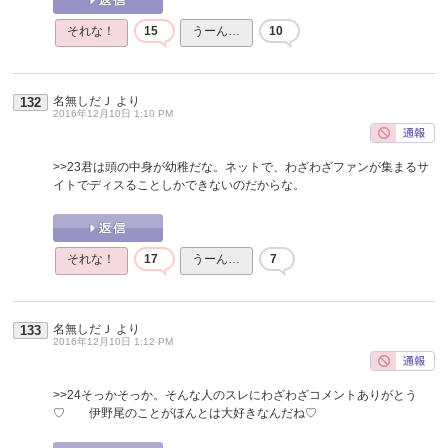
それな！
15
うーん…
10
名無しだＪ
より
132
2016年12月10日 1:10 PM
>>23
君は頭の中身が幼稚だな。ネットで、わざわざファンが集まるサ
イトでディスることしかできないのだからな。
それな！
17
うーん…
7
名無しだＪ
より
133
2016年12月10日 1:12 PM
>>24
そっかそっか。そんな人のスレにわざわざコメントありがとう
♡ 伊野尾のことがほんとは大好きなんだね♡