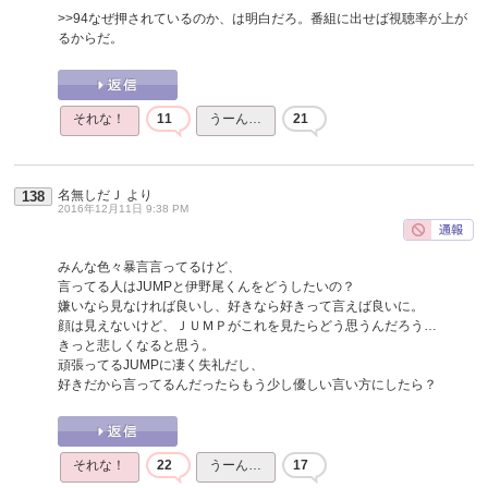
>>94
なぜ押されているのか、は明白だろ。番組に出せば視聴率が上が
るからだ。
それな！
11
うーん…
21
名無しだＪ
より
138
2016年12月11日 9:38 PM
みんな色々暴言言ってるけど、
言ってる人はJUMPと伊野尾くんをどうしたいの？
嫌いなら見なければ良いし、好きなら好きって言えば良いに。
顔は見えないけど、ＪＵＭＰがこれを見たらどう思うんだろう…
きっと悲しくなると思う。
頑張ってるJUMPに凄く失礼だし、
好きだから言ってるんだったらもう少し優しい言い方にしたら？
それな！
22
うーん…
17