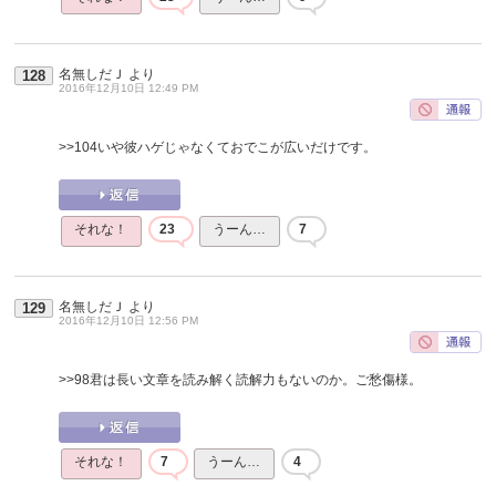
名無しだＪ
より
128
2016年12月10日 12:49 PM
>>104
いや彼ハゲじゃなくておでこが広いだけです。
それな！
23
うーん…
7
名無しだＪ
より
129
2016年12月10日 12:56 PM
>>98
君は長い文章を読み解く読解力もないのか。ご愁傷様。
それな！
7
うーん…
4