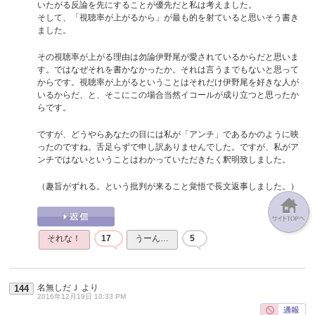
いたがる反論を先にすることが優先だと私は考えました。
そして、「視聴率が上がるから」が最も的を射ていると思いそう書き
ました。
その視聴率が上がる理由は勿論伊野尾が愛されているからだと思いま
す。ではなぜそれを書かなかったか。それは言うまでもないと思って
からです。視聴率が上がるということはそれだけ伊野尾を好きな人が
いるからだ、と、そこにこの場合当然イコールが成り立つと思ったか
らです。
ですが、どうやらあなたの目には私が「アンチ」であるかのように映
ったのですね。舌足らずで申し訳ありませんでした。ですが、私がア
ンチではないということはわかっていただきたく釈明致しました。
（趣旨がずれる。という批判が来ること覚悟で長文返事しました。）
それな！
17
うーん…
5
名無しだＪ
より
144
2016年12月19日 10:33 PM