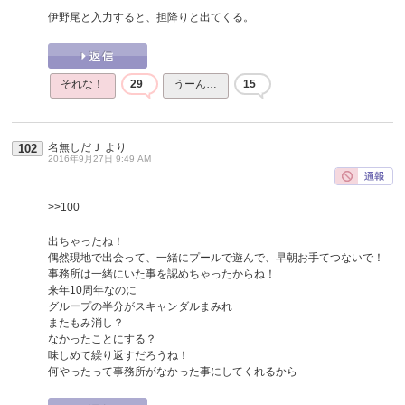
伊野尾と入力すると、担降りと出てくる。
それな！
29
うーん…
15
名無しだＪ
より
102
2016年9月27日 9:49 AM
>>100
出ちゃったね！
偶然現地で出会って、一緒にプールで遊んで、早朝お手てつないで！
事務所は一緒にいた事を認めちゃったからね！
来年10周年なのに
グループの半分がスキャンダルまみれ
またもみ消し？
なかったことにする？
味しめて繰り返すだろうね！
何やったって事務所がなかった事にしてくれるから