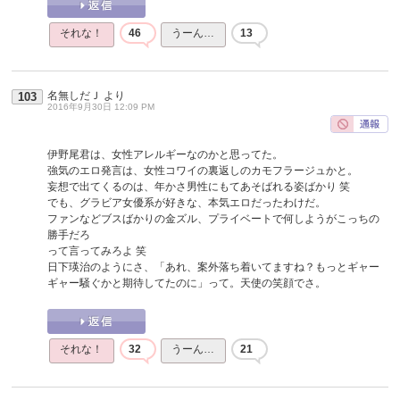
それな！
46
うーん…
13
名無しだＪ
より
103
2016年9月30日 12:09 PM
伊野尾君は、女性アレルギーなのかと思ってた。
強気のエロ発言は、女性コワイの裏返しのカモフラージュかと。
妄想で出てくるのは、年かさ男性にもてあそばれる姿ばかり 笑
でも、グラビア女優系が好きな、本気エロだったわけだ。
ファンなどブスばかりの金ズル、プライベートで何しようがこっちの
勝手だろ
って言ってみろよ 笑
日下瑛治のようにさ、「あれ、案外落ち着いてますね？もっとギャー
ギャー騒ぐかと期待してたのに」って。天使の笑顔でさ。
それな！
32
うーん…
21