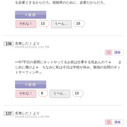
を必要とするからだろ。視聴率のために、必要だからだろ。
それな！
13
うーん…
15
名無しだＪ
より
136
2016年12月10日 1:41 PM
>>67
平日の昼間にネットやってるお前は仕事する気あんの？ｗ ま
じめに働けよｗ ちなみに私は今日は学校が休み。勉強の合間のネッ
トサーフィン中←
それな！
8
うーん…
13
名無しだＪ
より
137
2016年12月10日 1:45 PM