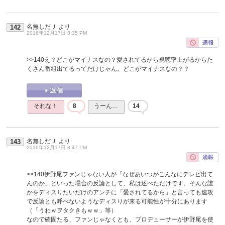
名無しだＪ
より
142
2016年12月17日 8:35 PM
>>140
え？どこがマイナスなの？愛されてるから視聴率上がるからた
くさん番組出てるってだけじゃん。どこがマイナスなの？？
それな！
8
うーん…
14
名無しだＪ
より
143
2016年12月17日 8:47 PM
>>140
伊野尾ファンじゃない人が「なぜあいつがこんなにテレビ出て
んのか」といった場合の反論として、私は述べただけです。そんな誰
かをディスりたいだけのアンチに「愛されてるから」と言っても速攻
で反論とも呼べないようなディスりが来る可能性が十分にあります
（「うわｗヲタクきもｗｗ」等）
なので確固たる、ファンじゃなくとも、プロデューサーが伊野尾を使