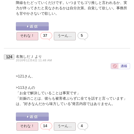
降線をたどっていくだけです。いつまでもゴリ推しと言われるか、実
力が伴ってきたと見なされるかは自分次第。自覚して欲しい。事務所
も甘やかさないで欲しい。
それな！
37
うーん…
5
名無しだＪ
より
124
2016年12月4日 11:48 AM
>121さん、
>113さんの
「お金で解決していることは事実です」
「妊娠のことは、彼らも被害者ぶらずに全てを話すと言っています」
は、”好きなんだから味方している”発言内容ではありません。
それな！
14
うーん…
4