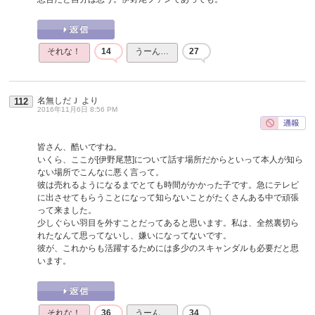
それな！
14
うーん…
27
名無しだＪ
より
112
2016年11月6日 8:56 PM
皆さん、酷いですね。
いくら、ここが[伊野尾慧]について話す場所だからといって本人が知ら
ない場所でこんなに悪く言って。
彼は売れるようになるまでとても時間がかかった子です。急にテレビ
に出させてもらうことになって知らないことがたくさんある中で頑張
って来ました。
少しぐらい羽目を外すことだってあると思います。私は、全然裏切ら
れたなんて思ってないし、嫌いになってないです。
彼が、これからも活躍するためには多少のスキャンダルも必要だと思
います。
それな！
36
うーん…
34