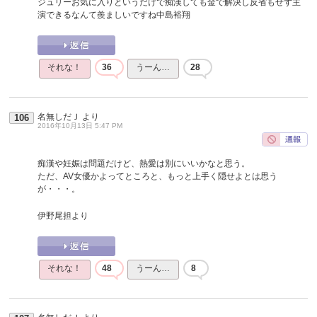
ジュリーお気に入りというだけで痴漢しても金で解決し反省もせず主
演できるなんて羨ましいですね中島裕翔
それな！
36
うーん…
28
名無しだＪ
より
106
2016年10月13日 5:47 PM
痴漢や妊娠は問題だけど、熱愛は別にいいかなと思う。
ただ、AV女優かよってところと、もっと上手く隠せよとは思う
が・・・。
伊野尾担より
それな！
48
うーん…
8