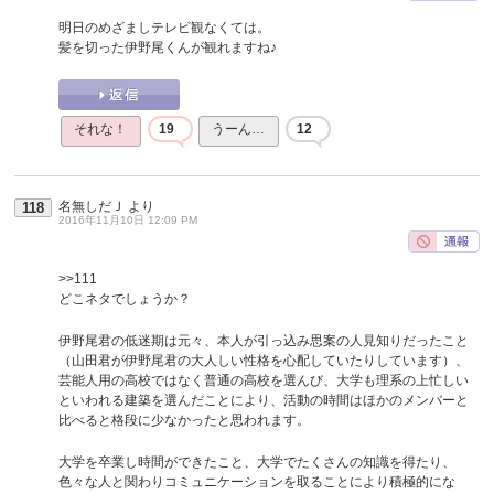
明日のめざましテレビ観なくては。
髪を切った伊野尾くんが観れますね♪
それな！
19
うーん…
12
名無しだＪ
より
118
2016年11月10日 12:09 PM
>>111
どこネタでしょうか？
伊野尾君の低迷期は元々、本人が引っ込み思案の人見知りだったこと
（山田君が伊野尾君の大人しい性格を心配していたりしています）、
芸能人用の高校ではなく普通の高校を選んび、大学も理系の上忙しい
といわれる建築を選んだことにより、活動の時間はほかのメンバーと
比べると格段に少なかったと思われます。
大学を卒業し時間ができたこと、大学でたくさんの知識を得たり、
色々な人と関わりコミュニケーションを取ることにより積極的にな