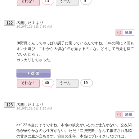
それな！
13
うーん…
9
名無しだＪ
より
122
2016年12月1日 2:39 AM
伊野尾くんってやっぱり調子に乗っているんですね。1年の間に２回も
オンナ遊び。これから大切な1年が始まるのにな。どうして自覚を持て
ないんだろう。
ガッカリしちゃった。
それな！
40
うーん…
19
名無しだＪ
より
123
2016年12月2日 1:25 AM
>>122
本当にそうですね。本命の彼女がいるのは仕方がない。交友関
係が華やかなのも仕方がない。ただ「二股交際」なんて報道される脇
の甘さに腹が立ちます。節目の来年、本当にブレイクしなければ、下