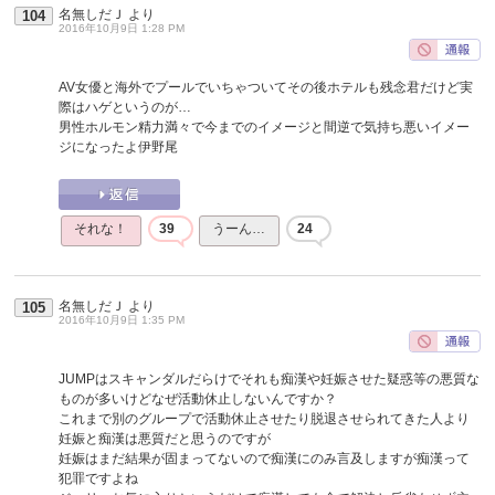
名無しだＪ
より
104
2016年10月9日 1:28 PM
AV女優と海外でプールでいちゃついてその後ホテルも残念君だけど実
際はハゲというのが…
男性ホルモン精力満々で今までのイメージと間逆で気持ち悪いイメー
ジになったよ伊野尾
それな！
39
うーん…
24
名無しだＪ
より
105
2016年10月9日 1:35 PM
JUMPはスキャンダルだらけでそれも痴漢や妊娠させた疑惑等の悪質な
ものが多いけどなぜ活動休止しないんですか？
これまで別のグループで活動休止させたり脱退させられてきた人より
妊娠と痴漢は悪質だと思うのですが
妊娠はまだ結果が固まってないので痴漢にのみ言及しますが痴漢って
犯罪ですよね