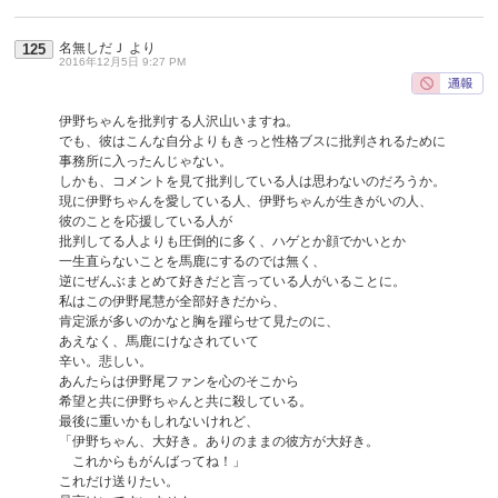
名無しだＪ
より
125
2016年12月5日 9:27 PM
伊野ちゃんを批判する人沢山いますね。
でも、彼はこんな自分よりもきっと性格ブスに批判されるために
事務所に入ったんじゃない。
しかも、コメントを見て批判している人は思わないのだろうか。
現に伊野ちゃんを愛している人、伊野ちゃんが生きがいの人、
彼のことを応援している人が
批判してる人よりも圧倒的に多く、ハゲとか顔でかいとか
一生直らないことを馬鹿にするのでは無く、
逆にぜんぶまとめて好きだと言っている人がいることに。
私はこの伊野尾慧が全部好きだから、
肯定派が多いのかなと胸を躍らせて見たのに、
あえなく、馬鹿にけなされていて
辛い。悲しい。
あんたらは伊野尾ファンを心のそこから
希望と共に伊野ちゃんと共に殺している。
最後に重いかもしれないけれど、
「伊野ちゃん、大好き。ありのままの彼方が大好き。
これからもがんばってね！」
これだけ送りたい。