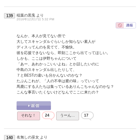
稲葉の黒兎
より
139
2016年12月17日 5:32 PM
なんか、本人が見てない所で
大してスキャンダルぐらいしか知らない素人が
ディスってんのを見てて、不愉快。
彼を応援できないなら、即刻ここから出てってほしい。
しかも、ここは伊野ちゃんについて
「あー、あれかっこいいよね」とか話したいのに
中島のスキャンダル出したりして、
７とBESTの違いも分かんないのかな？
たぶんこれが、「人の不幸は蜜の味」っていって
馬鹿にする人たちは集っているありんこちゃんなのかな？
こんな事言いたくないけどなんでここに来たの？
それな！
24
うーん…
17
名無しの巫女
より
140