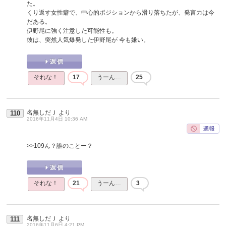
た。
くり返す女性癖で、中心的ポジションから滑り落ちたが、発言力は今
だある。
伊野尾に強く注意した可能性も。
彼は、突然人気爆発した伊野尾が 今も嫌い。
それな！
17
うーん…
25
名無しだＪ
より
110
2016年11月4日 10:36 AM
>>109
ん？誰のことー？
それな！
21
うーん…
3
名無しだＪ
より
111
2016年11月6日 4:21 PM