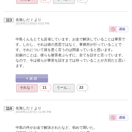
名無しだＪ
より
113
2016年11月6日 9:03 PM
中島くんもとても反省しています。お金で解決していることは事実で
す。しかし、それは彼の意思ではなく、事務所が行っていることで
す。それについて彼を悪く言うのは間違っていると思います｡
妊娠のことは、彼らも被害者ぶらずに、全てを話すと言っています。
なので、今は彼らが事実を話すまでは待っていることが大切だと思い
ます。
それな！
11
うーん…
22
名無しだＪ
より
114
2016年11月7日 11:06 PM
中島の件がお金で解決されたなど、初めて聞いた。