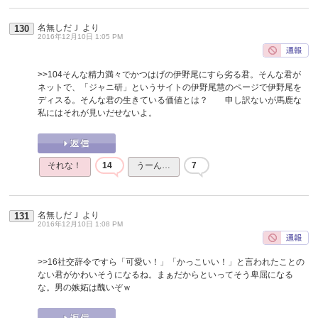
名無しだＪ
より
130
2016年12月10日 1:05 PM
>>104
そんな精力満々でかつはげの伊野尾にすら劣る君。そんな君が
ネットで、「ジャニ研」というサイトの伊野尾慧のページで伊野尾を
ディスる。そんな君の生きている価値とは？ 申し訳ないが馬鹿な
私にはそれが見いだせないよ。
それな！
14
うーん…
7
名無しだＪ
より
131
2016年12月10日 1:08 PM
>>16
社交辞令ですら「可愛い！」「かっこいい！」と言われたことの
ない君がかわいそうになるね。まぁだからといってそう卑屈になる
な。男の嫉妬は醜いぞｗ