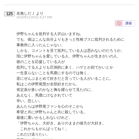
名無しだＪ
より
125
2016年12月5日 9:27 PM
伊野ちゃんを批判する人沢山いますね。
でも、彼はこんな自分よりもきっと性格ブスに批判されるために
事務所に入ったんじゃない。
しかも、コメントを見て批判している人は思わないのだろうか。
現に伊野ちゃんを愛している人、伊野ちゃんが生きがいの人、
彼のことを応援している人が
批判してる人よりも圧倒的に多く、ハゲとか顔でかいとか
一生直らないことを馬鹿にするのでは無く、
逆にぜんぶまとめて好きだと言っている人がいることに。
私はこの伊野尾慧が全部好きだから、
肯定派が多いのかなと胸を躍らせて見たのに、
あえなく、馬鹿にけなされていて
辛い。悲しい。
あんたらは伊野尾ファンを心のそこから
希望と共に伊野ちゃんと共に殺している。
最後に重いかもしれないけれど、
「伊野ちゃん、大好き。ありのままの彼方が大好き。
これからもがんばってね！」
これだけ送りたい。