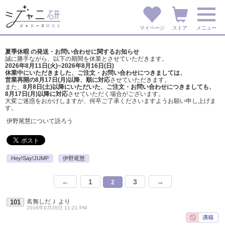
マイページ
ストア
メニュー
夏季休暇 の発送・お問い合わせに関するお知らせ
誠に勝手ながら、以下の期間を休業とさせていただきます。
2026年8月11日(火)~2026年8月16日(日)
休業中にいただきました、ご注文・お問い合わせにつきましては、
営業再開の8月17日(月)以降、順に対応
させていただきます。
また、
8月8日(土)以降にいただいた、ご注文・
お問い合わせにつきましても、
8月17日(月)以降に対応
させていただく場合がございます。
大変ご迷惑をおかけしますが、
何卒ご了承くださいますようお願い申し上げま
す。
伊野尾慧について語ろう
Hey!Say!JUMP
伊野尾慧
←
1
3
→
2
名無しだＪ
より
101
2016年9月26日 11:21 PM