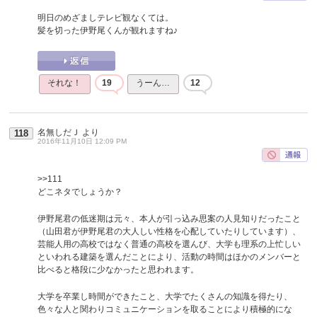
明日のめざましテレビ観なくては。
髪を切った伊野尾くんが観れますね♪
それな！
19
うーん…
12
名無しだＪ
より
118
2016年11月10日 12:09 PM
>>111
どこネタでしょうか？
伊野尾君の低迷期は元々、本人が引っ込み思案の人見知りだったこと
（山田君が伊野尾君の大人しい性格を心配していたりしています）、
芸能人用の高校ではなく普通の高校を選んび、大学も理系の上忙しい
といわれる建築を選んだことにより、活動の時間はほかのメンバーと
比べると格段に少なかったと思われます。
大学を卒業し時間ができたこと、大学でたくさんの知識を得たり、
色々な人と関わりコミュニケーションを取ることにより積極的にな