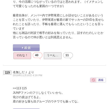
り、今の活躍につながっているのではと思われます。（イメチェンし
て可愛くなったのも要因の一つですが）
薮君自身が、メンバー内で伊野尾君にしか話せないことがあるという
ことを言っていたり、伊野尾君が薮君の家でサッカーのDVDを見せら
れたことを語ったり、手帳を薮君に選んでもらったということを言っ
ています
他にも雑誌の対談で相手の好みを知っていたり、話すのたのしいとか
言っているので仲が悪いとは到底思えません。
それな！
40
うーん…
11
名無しだＪ
より
119
2016年11月10日 4:16 PM
>>113
115
JUNPファンのフリしなくていいから。
化けの皮はげてるよ。
君の好きな落ち目グループのウチワでも振ってな。