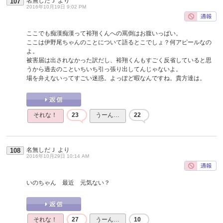
名無しだＪ
より
107
2016年10月19日 9:02 PM
ここでも痴漢痴漢って裕翔くんへの罵倒はお腹いっぱい。
ここは伊野尾ちゃんのことについて語るとこでしょ？何アピールなの
よ。
被害届は出されなかった訳だし、裕翔くんもすごく反省していると思
うから過去のこといちいち引っ張り出してんじゃないよ。
場を弁えないってすごい迷惑。よっぽど暇なんですね。貴方達は。
それな！
23
うーん…
22
名無しだＪ
より
108
2016年10月29日 10:14 AM
いのちゃん 最近 元気ない？
それな！
27
うーん…
10