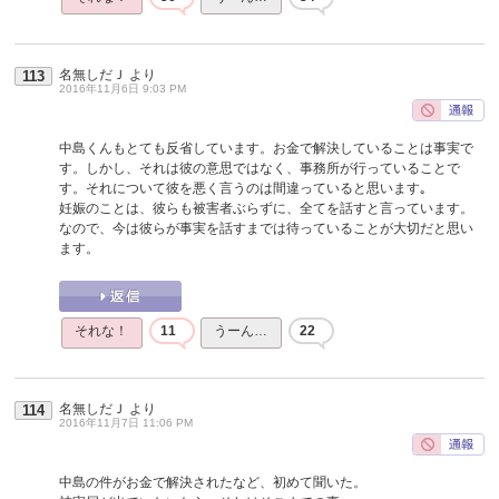
名無しだＪ
より
113
2016年11月6日 9:03 PM
中島くんもとても反省しています。お金で解決していることは事実で
す。しかし、それは彼の意思ではなく、事務所が行っていることで
す。それについて彼を悪く言うのは間違っていると思います｡
妊娠のことは、彼らも被害者ぶらずに、全てを話すと言っています。
なので、今は彼らが事実を話すまでは待っていることが大切だと思い
ます。
それな！
11
うーん…
22
名無しだＪ
より
114
2016年11月7日 11:06 PM
中島の件がお金で解決されたなど、初めて聞いた。