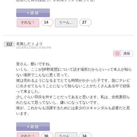
それな！
14
うーん…
27
名無しだＪ
より
112
2016年11月6日 8:56 PM
皆さん、酷いですね。
いくら、ここが[伊野尾慧]について話す場所だからといって本人が知ら
ない場所でこんなに悪く言って。
彼は売れるようになるまでとても時間がかかった子です。急にテレビ
に出させてもらうことになって知らないことがたくさんある中で頑張
って来ました。
少しぐらい羽目を外すことだってあると思います。私は、全然裏切ら
れたなんて思ってないし、嫌いになってないです。
彼が、これからも活躍するためには多少のスキャンダルも必要だと思
います。
それな！
36
うーん…
34