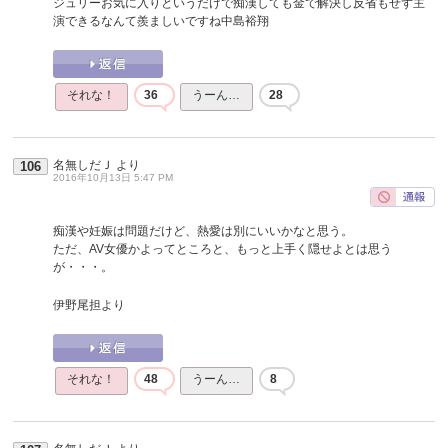
ジュリーお気に入りというだけで痴漢しても金で解決し反省もせず主
演できるなんて羨ましいですね中島裕翔
それな！
36
うーん…
28
名無しだＪ
より
106
2016年10月13日 5:47 PM
痴漢や妊娠は問題だけど、熱愛は別にいいかなと思う。
ただ、AV女優かよってところと、もっと上手く隠せよとは思う
が・・・。
伊野尾担より
それな！
48
うーん…
8