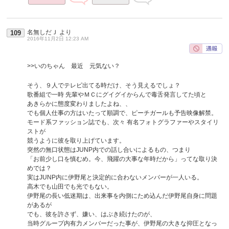
名無しだＪ
より
109
2016年11月2日 12:23 AM
>>いのちゃん 最近 元気ない？
そう、９人でテレビ出てる時だけ、そう見えるでしょ？
歌番組で一時 先輩やＭＣにグイグイからんで毒舌発言してた頃と
あきらかに態度変わりましたよね、、
でも個人仕事の方はいたって順調で、ピーチガールも予告映像解禁。
モード系ファッション誌でも、次々 有名フォトグラファーやスタイリ
ストが
競うように彼を取り上げています。
突然の無口状態はJUNP内での話し合いによるもの、つまり
「お前少し口を慎むめ。今、飛躍の大事な年時だから」ってな取り決
めでは？
実はJUNP内に伊野尾と決定的に合わないメンバーが一人いる。
高木でも山田でも光でもない。
伊野尾の長い低迷期は、出来事を内側にため込んだ伊野尾自身に問題
があるが
でも、彼を許さず、嫌い、はぶき続けたのが、
当時グループ内有力メンバーだった事が、伊野尾の大きな抑圧となっ