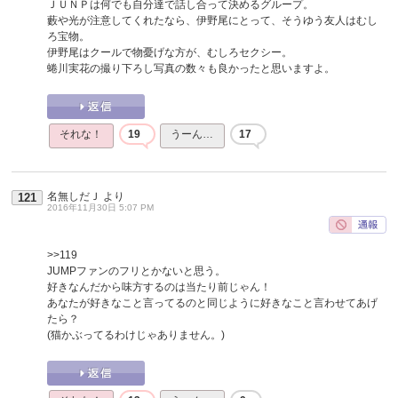
ＪＵＮＰは何でも自分達で話し合って決めるグループ。
藪や光が注意してくれたなら、伊野尾にとって、そうゆう友人はむし
ろ宝物。
伊野尾はクールで物憂げな方が、むしろセクシー。
蜷川実花の撮り下ろし写真の数々も良かったと思いますよ。
それな！
19
うーん…
17
名無しだＪ
より
121
2016年11月30日 5:07 PM
>>119
JUMPファンのフリとかないと思う。
好きなんだから味方するのは当たり前じゃん！
あなたが好きなこと言ってるのと同じように好きなこと言わせてあげ
たら？
(猫かぶってるわけじゃありません。)