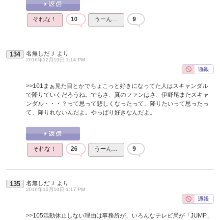
それな！
10
うーん…
9
名無しだＪ
より
134
2016年12月10日 1:14 PM
>>101
まぁ見た目とかでちょこっと好きになってた人はスキャンダル
で降りていくだろうね。でもさ、真のファンはさ、伊野尾またスキャ
ンダル・・・？って思って悲しくなったって、降りたいって思ったっ
て、降りれないんだよ。やっぱり好きなんだよ。
それな！
26
うーん…
9
名無しだＪ
より
135
2016年12月10日 1:17 PM
>>105
活動休止しない理由は事務所が、いろんなテレビ局が「JUMP」