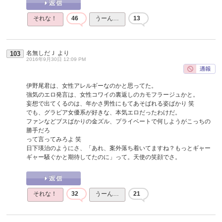
それな！
46
うーん…
13
名無しだＪ
より
103
2016年9月30日 12:09 PM
伊野尾君は、女性アレルギーなのかと思ってた。
強気のエロ発言は、女性コワイの裏返しのカモフラージュかと。
妄想で出てくるのは、年かさ男性にもてあそばれる姿ばかり 笑
でも、グラビア女優系が好きな、本気エロだったわけだ。
ファンなどブスばかりの金ズル、プライベートで何しようがこっちの
勝手だろ
って言ってみろよ 笑
日下瑛治のようにさ、「あれ、案外落ち着いてますね？もっとギャー
ギャー騒ぐかと期待してたのに」って。天使の笑顔でさ。
それな！
32
うーん…
21