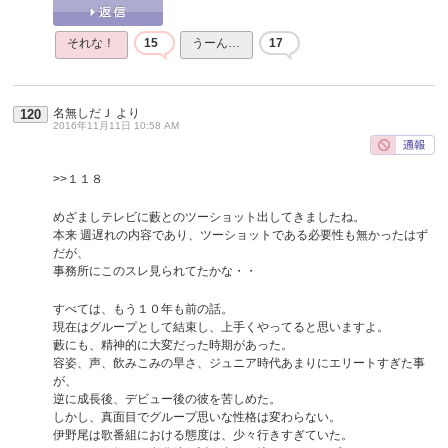
それな！
15
うーん…
17
名無しだＪ
より
120
2016年11月11日 10:58 AM
>>１１８
めざましテレビに藪とのツーショット出してきましたね。
本来 週遅れの内容であり、ツーショットである必要性も無かったはず
だが、
事務所にこのスレ見られてたかな・・
すべては、もう１０年も前の話。
現在はグループとして結束し、上手くやってると思いますよ。
藪にも、精神的に大変だった時期があった。
容姿、声、飲みこみの早さ、ジュニア時代あまりにエリートすぎた事
が、
逆に成長後、デビュー後の彼を苦しめた。
しかし、真面目でグループ思いな性格は変わらない。
伊野尾は歌番組における態度は、少々行きすぎていた。