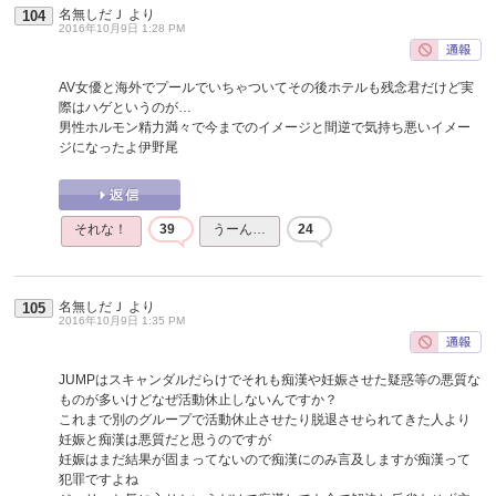
名無しだＪ
より
104
2016年10月9日 1:28 PM
AV女優と海外でプールでいちゃついてその後ホテルも残念君だけど実
際はハゲというのが…
男性ホルモン精力満々で今までのイメージと間逆で気持ち悪いイメー
ジになったよ伊野尾
それな！
39
うーん…
24
名無しだＪ
より
105
2016年10月9日 1:35 PM
JUMPはスキャンダルだらけでそれも痴漢や妊娠させた疑惑等の悪質な
ものが多いけどなぜ活動休止しないんですか？
これまで別のグループで活動休止させたり脱退させられてきた人より
妊娠と痴漢は悪質だと思うのですが
妊娠はまだ結果が固まってないので痴漢にのみ言及しますが痴漢って
犯罪ですよね