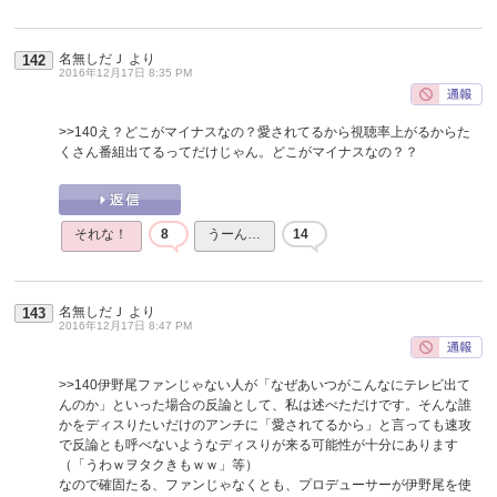
名無しだＪ
より
142
2016年12月17日 8:35 PM
>>140
え？どこがマイナスなの？愛されてるから視聴率上がるからた
くさん番組出てるってだけじゃん。どこがマイナスなの？？
それな！
8
うーん…
14
名無しだＪ
より
143
2016年12月17日 8:47 PM
>>140
伊野尾ファンじゃない人が「なぜあいつがこんなにテレビ出て
んのか」といった場合の反論として、私は述べただけです。そんな誰
かをディスりたいだけのアンチに「愛されてるから」と言っても速攻
で反論とも呼べないようなディスりが来る可能性が十分にあります
（「うわｗヲタクきもｗｗ」等）
なので確固たる、ファンじゃなくとも、プロデューサーが伊野尾を使