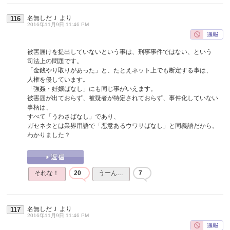
名無しだＪ
より
116
2016年11月9日 11:46 PM
被害届けを提出していないという事は、刑事事件ではない、という
司法上の問題です。
「金銭やり取りがあった」と、たとえネット上でも断定する事は、
人権を侵しています。
「強姦・妊娠ばなし」にも同じ事がいえます。
被害届が出ておらず、被疑者が特定されておらず、事件化していない
事柄は、
すべて「うわさばなし」であり、
ガセネタとは業界用語で「悪意あるウワサばなし」と同義語だから。
わかりました？
それな！
20
うーん…
7
名無しだＪ
より
117
2016年11月9日 11:46 PM