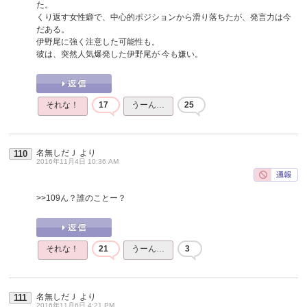
た。
くり返す女性癖で、中心的ポジションから滑り落ちたが、発言力は今
だある。
伊野尾に強く注意した可能性も。
彼は、突然人気爆発した伊野尾が 今も嫌い。
それな！
17
うーん…
25
名無しだＪ
より
110
2016年11月4日 10:36 AM
>>109
ん？誰のことー？
それな！
21
うーん…
3
名無しだＪ
より
111
2016年11月6日 4:21 PM