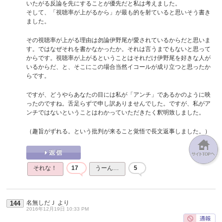
いたがる反論を先にすることが優先だと私は考えました。
そして、「視聴率が上がるから」が最も的を射ていると思いそう書き
ました。
その視聴率が上がる理由は勿論伊野尾が愛されているからだと思いま
す。ではなぜそれを書かなかったか。それは言うまでもないと思って
からです。視聴率が上がるということはそれだけ伊野尾を好きな人が
いるからだ、と、そこにこの場合当然イコールが成り立つと思ったか
らです。
ですが、どうやらあなたの目には私が「アンチ」であるかのように映
ったのですね。舌足らずで申し訳ありませんでした。ですが、私がア
ンチではないということはわかっていただきたく釈明致しました。
（趣旨がずれる。という批判が来ること覚悟で長文返事しました。）
それな！
17
うーん…
5
名無しだＪ
より
144
2016年12月19日 10:33 PM