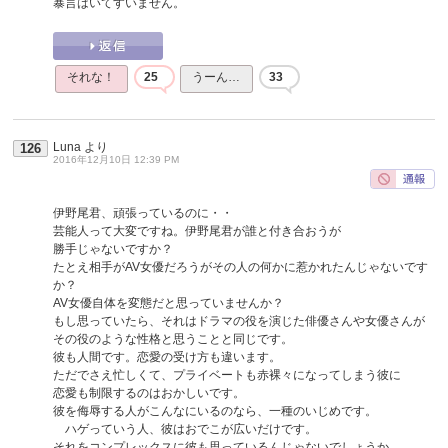
暴言はいてすいません。
それな！
25
うーん…
33
Luna
より
126
2016年12月10日 12:39 PM
伊野尾君、頑張っているのに・・
芸能人って大変ですね。伊野尾君が誰と付き合おうが
勝手じゃないですか？
たとえ相手がAV女優だろうがその人の何かに惹かれたんじゃないです
か？
AV女優自体を変態だと思っていませんか？
もし思っていたら、それはドラマの役を演じた俳優さんや女優さんが
その役のような性格と思うことと同じです。
彼も人間です。恋愛の受け方も違います。
ただでさえ忙しくて、プライベートも赤裸々になってしまう彼に
恋愛も制限するのはおかしいです。
彼を侮辱する人がこんなにいるのなら、一種のいじめです。
ハゲっていう人、彼はおでこが広いだけです。
それをコンプレックスに彼も思っているんじゃないでしょうか。