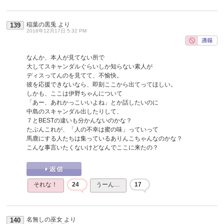
稲葉の黒兎
より
139
2016年12月17日 5:32 PM
なんか、本人が見てない所で
大してスキャンダルぐらいしか知らない素人が
ディスってんのを見てて、不愉快。
彼を応援できないなら、即刻ここから出てってほしい。
しかも、ここは伊野ちゃんについて
「あー、あれかっこいいよね」とか話したいのに
中島のスキャンダル出したりして、
７とBESTの違いも分かんないのかな？
たぶんこれが、「人の不幸は蜜の味」っていって
馬鹿にする人たちは集っているありんこちゃんなのかな？
こんな事言いたくないけどなんでここに来たの？
それな！
24
うーん…
17
名無しの巫女
より
140