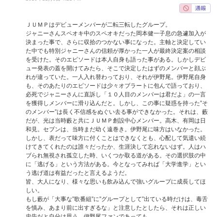
ＪＵＭＰはデビューメンバーが二転三転したグループ。
ジャニーさんスペオキ中のスペオキだった岡本健一子息の急遽加入が
決まった事で、さらに収拾のつかない事になった。主軸と決定してい
た中でも特別ジャニーさんの信頼が厚かった一人が最終決定案の相談
を受けた。そのエピソードは本人自身も語った事がある。しかしデビ
ュー発表の蓋を開けてみたら、そこで決定したはずのメンバーと顔ぶ
れが違っていた。一人入れ替わっており、それが伊野尾。伊野尾自身
も、そのあたりのエピソードは少々オブラートに包んで語っており、
必死でジャニーさんに直訴し「１０人目のメンバーは君だよ」の一言
を獲得しメンバーに滑り込んだと。しかし、この事に疑惑を持った”そ
のメンバー”は長く不信感をぬぐい去る事ができなかった。それは、藪
だが、光は当時藪と共にＪＵＭＰ創設中心メンバー。高木、有岡は日
和見。セブンは、当時まだ幼く遠巻き。伊野尾に味方はいなかった。
しかし、表だって味方に付くことはできなくとも、心配して気遣い続
けてきてくれたのは誰々だったか、生涯決して忘れないはず。人はハ
ブられ無視され孤立した時、いくつか取る道がある。その選択肢の中
に「逃げる」という方法がある。今となってみれば「大学進学」とい
う逃げ道は有益だったと言えるようだ。
皆、大人になり、様々な思いも飲み込んで強いグループに成長してほ
しい。
もし藪が「大事な”歌番組”に”グループとして”出ている時だけは、毒舌
を慎み、あまり前に出すぎるな」と注意したとしたら、それは正しい
忠告だと自分は思う。伊野尾ファンであっても。