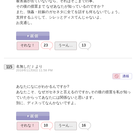
被害届が出ていないなら、それはそこまでの事。
その後の措置まで なぜあなたが知っているのですか？
また、強姦・妊娠のガセネタに全てを話すも何もないでしょう。
支持するふりして、シレッとディスてんじゃないよ、
お見通し。
それな！
23
うーん…
13
名無しだＪ
より
115
2016年11月8日 11:58 PM
あなたになにがわかるんですか?
あなたこそ、なぜガセネタと言えるのですか｡その後の措置を私が知っ
ていたからってあなたには関係ないと思います。
別に、ディスってなんかないですよ。
それな！
10
うーん…
16