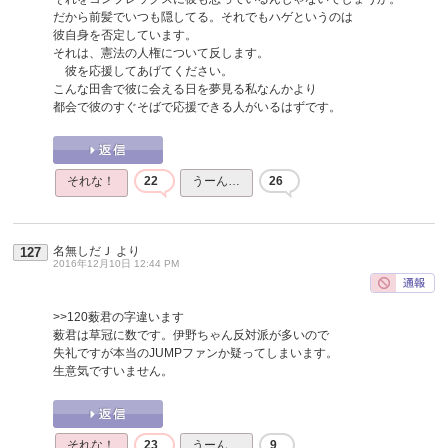
だから前髪でいつも隠してる。それでもハゲというのは
彼自身を否定しています。
それは、憲法の人権について反します。
彼を応援してあげてください。
こんな田舎で彼に会える日を夢見る私なんかより
都会で彼のすぐそばで応援できる人がいるはずです。
それな！
22
うーん…
26
名無しだＪ
より
127
2016年12月10日 12:44 PM
>>120
薮君の字違います
薮君は草冠に数です。伊野ちゃん反対派が多いので
失礼ですが本当のJUMPファンか疑ってしまいます。
生意気ですいません。
それな！
23
うーん…
9