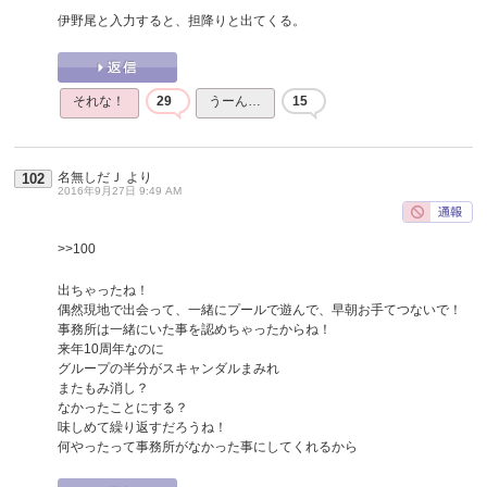
伊野尾と入力すると、担降りと出てくる。
それな！
29
うーん…
15
名無しだＪ
より
102
2016年9月27日 9:49 AM
>>100
出ちゃったね！
偶然現地で出会って、一緒にプールで遊んで、早朝お手てつないで！
事務所は一緒にいた事を認めちゃったからね！
来年10周年なのに
グループの半分がスキャンダルまみれ
またもみ消し？
なかったことにする？
味しめて繰り返すだろうね！
何やったって事務所がなかった事にしてくれるから