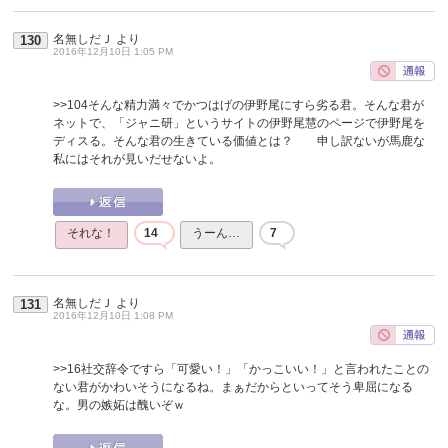
名無しだＪ
より
130
2016年12月10日 1:05 PM
>>104
そんな精力満々でかつはげの伊野尾にすら劣る君。そんな君が
ネットで、「ジャニ研」というサイトの伊野尾慧のページで伊野尾を
ディスる。そんな君の生きている価値とは？ 申し訳ないが馬鹿な
私にはそれが見いだせないよ。
それな！
14
うーん…
7
名無しだＪ
より
131
2016年12月10日 1:08 PM
>>16
社交辞令ですら「可愛い！」「かっこいい！」と言われたことの
ない君がかわいそうになるね。まぁだからといってそう卑屈になる
な。男の嫉妬は醜いぞｗ