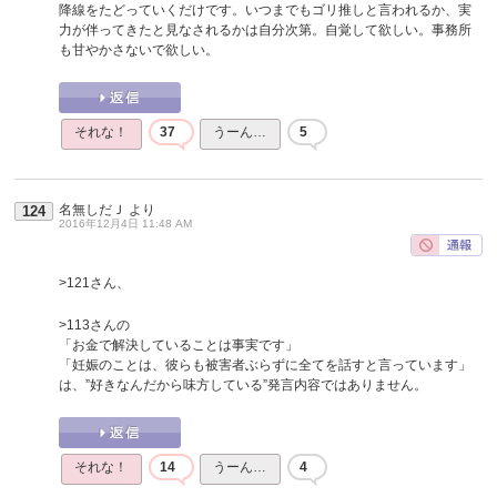
降線をたどっていくだけです。いつまでもゴリ推しと言われるか、実
力が伴ってきたと見なされるかは自分次第。自覚して欲しい。事務所
も甘やかさないで欲しい。
それな！
37
うーん…
5
名無しだＪ
より
124
2016年12月4日 11:48 AM
>121さん、
>113さんの
「お金で解決していることは事実です」
「妊娠のことは、彼らも被害者ぶらずに全てを話すと言っています」
は、”好きなんだから味方している”発言内容ではありません。
それな！
14
うーん…
4