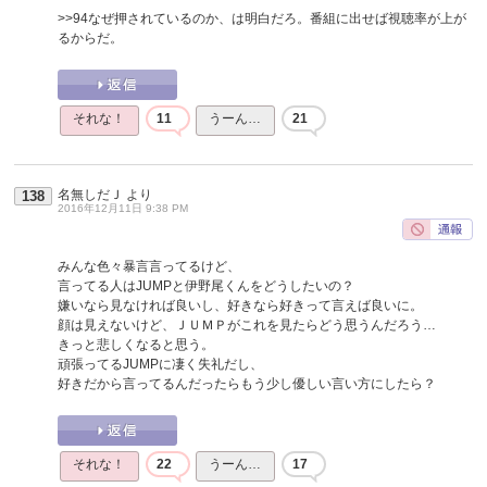
>>94
なぜ押されているのか、は明白だろ。番組に出せば視聴率が上が
るからだ。
それな！
11
うーん…
21
名無しだＪ
より
138
2016年12月11日 9:38 PM
みんな色々暴言言ってるけど、
言ってる人はJUMPと伊野尾くんをどうしたいの？
嫌いなら見なければ良いし、好きなら好きって言えば良いに。
顔は見えないけど、ＪＵＭＰがこれを見たらどう思うんだろう…
きっと悲しくなると思う。
頑張ってるJUMPに凄く失礼だし、
好きだから言ってるんだったらもう少し優しい言い方にしたら？
それな！
22
うーん…
17