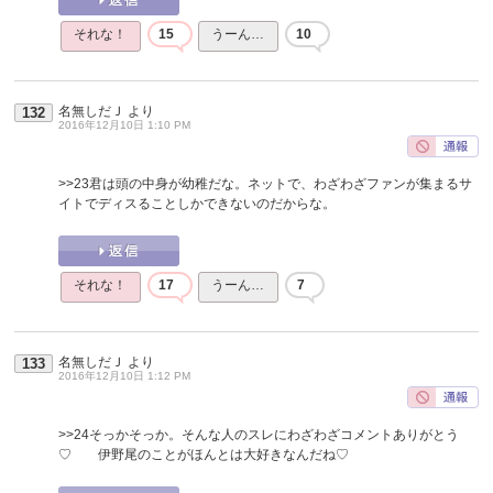
それな！
15
うーん…
10
名無しだＪ
より
132
2016年12月10日 1:10 PM
>>23
君は頭の中身が幼稚だな。ネットで、わざわざファンが集まるサ
イトでディスることしかできないのだからな。
それな！
17
うーん…
7
名無しだＪ
より
133
2016年12月10日 1:12 PM
>>24
そっかそっか。そんな人のスレにわざわざコメントありがとう
♡ 伊野尾のことがほんとは大好きなんだね♡