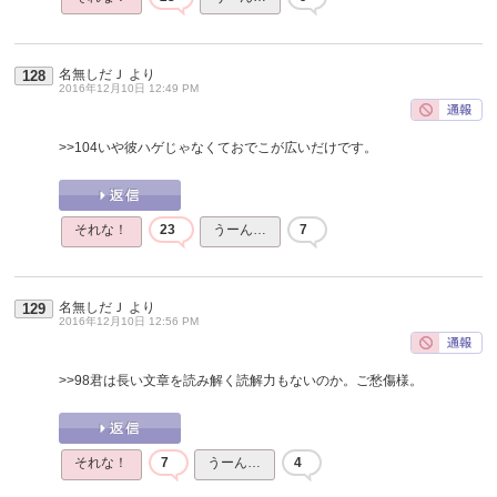
名無しだＪ
より
128
2016年12月10日 12:49 PM
>>104
いや彼ハゲじゃなくておでこが広いだけです。
それな！
23
うーん…
7
名無しだＪ
より
129
2016年12月10日 12:56 PM
>>98
君は長い文章を読み解く読解力もないのか。ご愁傷様。
それな！
7
うーん…
4