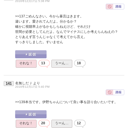
2016年12月17日 5:38 PM
>>137
ごめんなさい。今から暴言はきます。
違います。愛されてんだよ。分かるか？
確かに視聴率上がるかもしらねえけど、それだけ
世間が必要としてんだよ。なんでマイナスにしか考えらんねえの？
とりあえず言うんじゃなくて考えてから言え。
すっきりしました。すいません
それな！
13
うーん…
18
名無しだＪ
より
141
2016年12月17日 5:40 PM
>>139
本当です。伊野ちゃんについて良い事を語り合いたいです。
それな！
20
うーん…
12