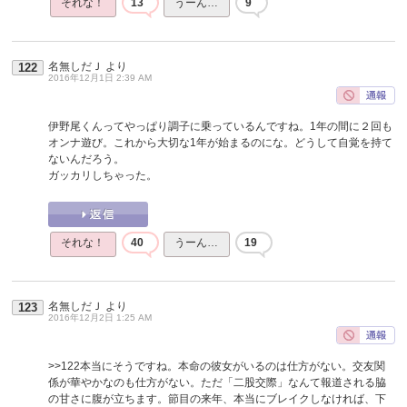
それな！
13
うーん…
9
名無しだＪ
より
122
2016年12月1日 2:39 AM
伊野尾くんってやっぱり調子に乗っているんですね。1年の間に２回も
オンナ遊び。これから大切な1年が始まるのにな。どうして自覚を持て
ないんだろう。
ガッカリしちゃった。
それな！
40
うーん…
19
名無しだＪ
より
123
2016年12月2日 1:25 AM
>>122
本当にそうですね。本命の彼女がいるのは仕方がない。交友関
係が華やかなのも仕方がない。ただ「二股交際」なんて報道される脇
の甘さに腹が立ちます。節目の来年、本当にブレイクしなければ、下