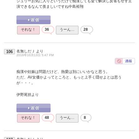
ジュリーお気に入りというだけで痴漢しても金で解決し反省もせず主
演できるなんて羨ましいですね中島裕翔
それな！
36
うーん…
28
名無しだＪ
より
106
2016年10月13日 5:47 PM
痴漢や妊娠は問題だけど、熱愛は別にいいかなと思う。
ただ、AV女優かよってところと、もっと上手く隠せよとは思う
が・・・。
伊野尾担より
それな！
48
うーん…
8