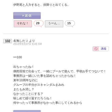
伊野尾と入力すると、担降りと出てくる。
それな！
29
うーん…
15
名無しだＪ
より
102
2016年9月27日 9:49 AM
>>100
出ちゃったね！
偶然現地で出会って、一緒にプールで遊んで、早朝お手てつないで！
事務所は一緒にいた事を認めちゃったからね！
来年10周年なのに
グループの半分がスキャンダルまみれ
またもみ消し？
なかったことにする？
味しめて繰り返すだろうね！
何やったって事務所がなかった事にしてくれるから