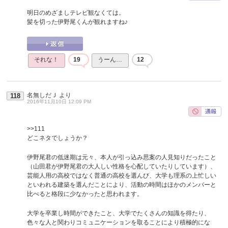
明日のめざましテレビ観なくては。
髪を切った伊野尾くんが観れますね♪
それな！
19
うーん…
12
名無しだＪ
より
118
2016年11月10日 12:09 PM
>>111
どこネタでしょうか？
伊野尾君の低迷期は元々、本人が引っ込み思案の人見知りだったこと
（山田君が伊野尾君の大人しい性格を心配していたりしています）、
芸能人用の高校ではなく普通の高校を選んび、大学も理系の上忙しい
といわれる建築を選んだことにより、活動の時間はほかのメンバーと
比べると格段に少なかったと思われます。
大学を卒業し時間ができたこと、大学でたくさんの知識を得たり、
色々な人と関わりコミュニケーションを取ることにより積極的にな