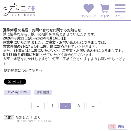
マイページ
ストア
メニュー
夏季休暇 の発送・お問い合わせに関するお知らせ
誠に勝手ながら、以下の期間を休業とさせていただきます。
2026年8月11日(火)~2026年8月16日(日)
休業中にいただきました、ご注文・お問い合わせにつきましては、
営業再開の8月17日(月)以降、順に対応
させていただきます。
また、
8月8日(土)以降にいただいた、ご注文・
お問い合わせにつきましても、
8月17日(月)以降に対応
させていただく場合がございます。
大変ご迷惑をおかけしますが、
何卒ご了承くださいますようお願い申し上げま
す。
伊野尾慧について語ろう
Hey!Say!JUMP
伊野尾慧
←
1
3
→
2
名無しだＪ
より
101
2016年9月26日 11:21 PM