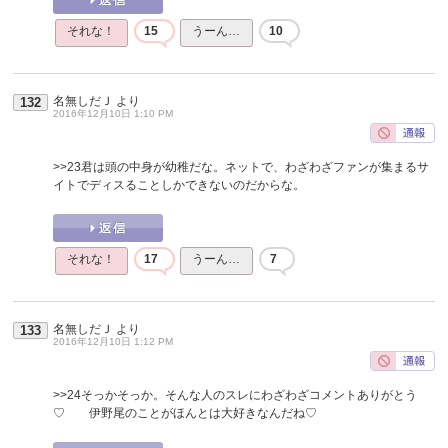
それな！
15
うーん…
10
名無しだＪ
より
132
2016年12月10日 1:10 PM
>>23
君は頭の中身が幼稚だな。ネットで、わざわざファンが集まるサ
イトでディスることしかできないのだからな。
それな！
17
うーん…
7
名無しだＪ
より
133
2016年12月10日 1:12 PM
>>24
そっかそっか。そんな人のスレにわざわざコメントありがとう
♡ 伊野尾のことがほんとは大好きなんだね♡