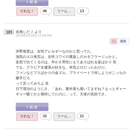
それな！
46
うーん…
13
名無しだＪ
より
103
2016年9月30日 12:09 PM
伊野尾君は、女性アレルギーなのかと思ってた。
強気のエロ発言は、女性コワイの裏返しのカモフラージュかと。
妄想で出てくるのは、年かさ男性にもてあそばれる姿ばかり 笑
でも、グラビア女優系が好きな、本気エロだったわけだ。
ファンなどブスばかりの金ズル、プライベートで何しようがこっちの
勝手だろ
って言ってみろよ 笑
日下瑛治のようにさ、「あれ、案外落ち着いてますね？もっとギャー
ギャー騒ぐかと期待してたのに」って。天使の笑顔でさ。
それな！
32
うーん…
21