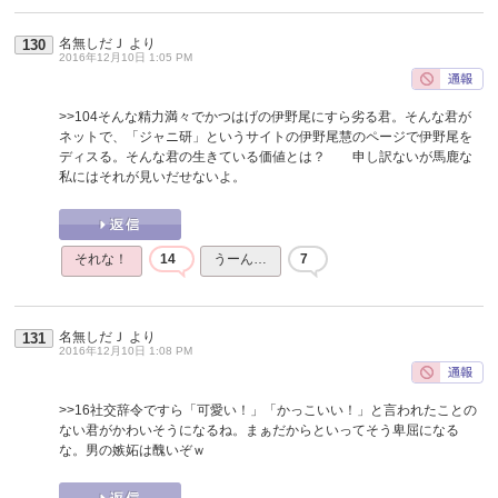
名無しだＪ
より
130
2016年12月10日 1:05 PM
>>104
そんな精力満々でかつはげの伊野尾にすら劣る君。そんな君が
ネットで、「ジャニ研」というサイトの伊野尾慧のページで伊野尾を
ディスる。そんな君の生きている価値とは？ 申し訳ないが馬鹿な
私にはそれが見いだせないよ。
それな！
14
うーん…
7
名無しだＪ
より
131
2016年12月10日 1:08 PM
>>16
社交辞令ですら「可愛い！」「かっこいい！」と言われたことの
ない君がかわいそうになるね。まぁだからといってそう卑屈になる
な。男の嫉妬は醜いぞｗ