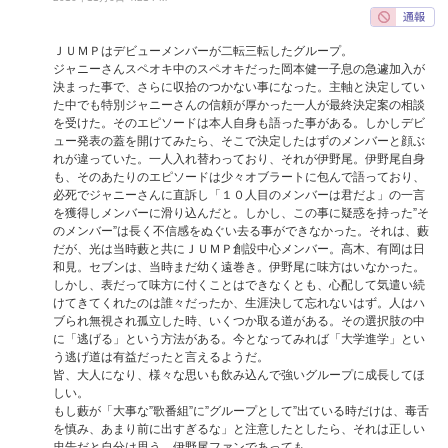
ＪＵＭＰはデビューメンバーが二転三転したグループ。
ジャニーさんスペオキ中のスペオキだった岡本健一子息の急遽加入が
決まった事で、さらに収拾のつかない事になった。主軸と決定してい
た中でも特別ジャニーさんの信頼が厚かった一人が最終決定案の相談
を受けた。そのエピソードは本人自身も語った事がある。しかしデビ
ュー発表の蓋を開けてみたら、そこで決定したはずのメンバーと顔ぶ
れが違っていた。一人入れ替わっており、それが伊野尾。伊野尾自身
も、そのあたりのエピソードは少々オブラートに包んで語っており、
必死でジャニーさんに直訴し「１０人目のメンバーは君だよ」の一言
を獲得しメンバーに滑り込んだと。しかし、この事に疑惑を持った”そ
のメンバー”は長く不信感をぬぐい去る事ができなかった。それは、藪
だが、光は当時藪と共にＪＵＭＰ創設中心メンバー。高木、有岡は日
和見。セブンは、当時まだ幼く遠巻き。伊野尾に味方はいなかった。
しかし、表だって味方に付くことはできなくとも、心配して気遣い続
けてきてくれたのは誰々だったか、生涯決して忘れないはず。人はハ
ブられ無視され孤立した時、いくつか取る道がある。その選択肢の中
に「逃げる」という方法がある。今となってみれば「大学進学」とい
う逃げ道は有益だったと言えるようだ。
皆、大人になり、様々な思いも飲み込んで強いグループに成長してほ
しい。
もし藪が「大事な”歌番組”に”グループとして”出ている時だけは、毒舌
を慎み、あまり前に出すぎるな」と注意したとしたら、それは正しい
忠告だと自分は思う。伊野尾ファンであっても。