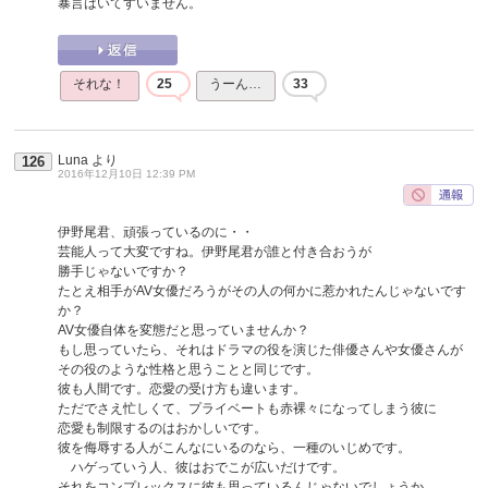
暴言はいてすいません。
それな！
25
うーん…
33
Luna
より
126
2016年12月10日 12:39 PM
伊野尾君、頑張っているのに・・
芸能人って大変ですね。伊野尾君が誰と付き合おうが
勝手じゃないですか？
たとえ相手がAV女優だろうがその人の何かに惹かれたんじゃないです
か？
AV女優自体を変態だと思っていませんか？
もし思っていたら、それはドラマの役を演じた俳優さんや女優さんが
その役のような性格と思うことと同じです。
彼も人間です。恋愛の受け方も違います。
ただでさえ忙しくて、プライベートも赤裸々になってしまう彼に
恋愛も制限するのはおかしいです。
彼を侮辱する人がこんなにいるのなら、一種のいじめです。
ハゲっていう人、彼はおでこが広いだけです。
それをコンプレックスに彼も思っているんじゃないでしょうか。