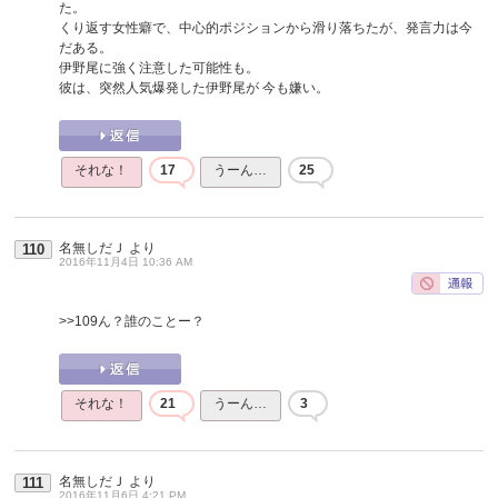
た。
くり返す女性癖で、中心的ポジションから滑り落ちたが、発言力は今
だある。
伊野尾に強く注意した可能性も。
彼は、突然人気爆発した伊野尾が 今も嫌い。
それな！
17
うーん…
25
名無しだＪ
より
110
2016年11月4日 10:36 AM
>>109
ん？誰のことー？
それな！
21
うーん…
3
名無しだＪ
より
111
2016年11月6日 4:21 PM