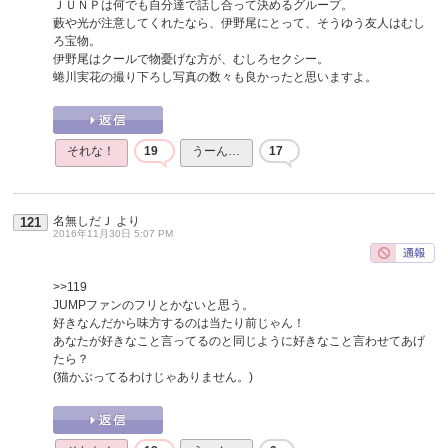
ＪＵＮＰは何でも自分達で話し合って決めるグループ。
藪や光が注意してくれたなら、伊野尾にとって、そうゆう友人はむし
ろ宝物。
伊野尾はクールで物憂げな方が、むしろセクシー。
蜷川実花の撮り下ろし写真の数々も良かったと思いますよ。
それな！
19
うーん…
17
名無しだＪ
より
121
2016年11月30日 5:07 PM
>>119
JUMPファンのフリとかないと思う。
好きなんだから味方するのは当たり前じゃん！
あなたが好きなこと言ってるのと同じように好きなこと言わせてあげ
たら？
(猫かぶってるわけじゃありません。)