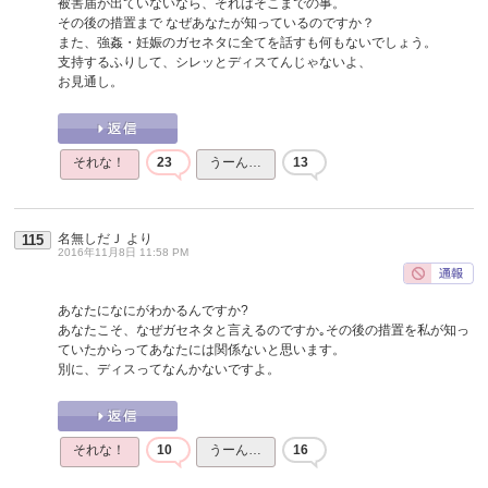
被害届が出ていないなら、それはそこまでの事。
その後の措置まで なぜあなたが知っているのですか？
また、強姦・妊娠のガセネタに全てを話すも何もないでしょう。
支持するふりして、シレッとディスてんじゃないよ、
お見通し。
それな！
23
うーん…
13
名無しだＪ
より
115
2016年11月8日 11:58 PM
あなたになにがわかるんですか?
あなたこそ、なぜガセネタと言えるのですか｡その後の措置を私が知っ
ていたからってあなたには関係ないと思います。
別に、ディスってなんかないですよ。
それな！
10
うーん…
16