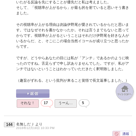
いたがる反論を先にすることが優先だと私は考えました。
そして、「視聴率が上がるから」が最も的を射ていると思いそう書き
ました。
その視聴率が上がる理由は勿論伊野尾が愛されているからだと思いま
す。ではなぜそれを書かなかったか。それは言うまでもないと思って
からです。視聴率が上がるということはそれだけ伊野尾を好きな人が
いるからだ、と、そこにこの場合当然イコールが成り立つと思ったか
らです。
ですが、どうやらあなたの目には私が「アンチ」であるかのように映
ったのですね。舌足らずで申し訳ありませんでした。ですが、私がア
ンチではないということはわかっていただきたく釈明致しました。
（趣旨がずれる。という批判が来ること覚悟で長文返事しました。）
それな！
17
うーん…
5
名無しだＪ
より
144
2016年12月19日 10:33 PM