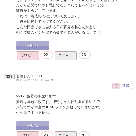
だから前髪でいつも隠してる。それでもハゲというのは
彼自身を否定しています。
それは、憲法の人権について反します。
彼を応援してあげてください。
こんな田舎で彼に会える日を夢見る私なんかより
都会で彼のすぐそばで応援できる人がいるはずです。
それな！
22
うーん…
26
名無しだＪ
より
127
2016年12月10日 12:44 PM
>>120
薮君の字違います
薮君は草冠に数です。伊野ちゃん反対派が多いので
失礼ですが本当のJUMPファンか疑ってしまいます。
生意気ですいません。
それな！
23
うーん…
9