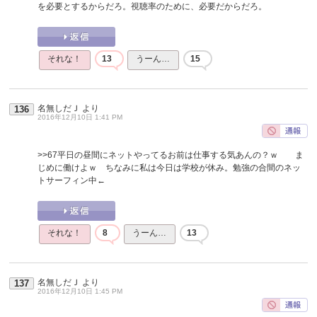
を必要とするからだろ。視聴率のために、必要だからだろ。
それな！
13
うーん…
15
名無しだＪ
より
136
2016年12月10日 1:41 PM
>>67
平日の昼間にネットやってるお前は仕事する気あんの？ｗ ま
じめに働けよｗ ちなみに私は今日は学校が休み。勉強の合間のネッ
トサーフィン中←
それな！
8
うーん…
13
名無しだＪ
より
137
2016年12月10日 1:45 PM