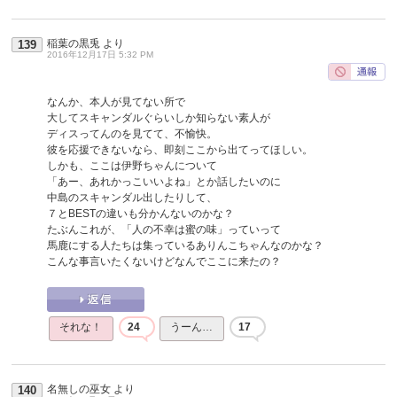
稲葉の黒兎
より
139
2016年12月17日 5:32 PM
なんか、本人が見てない所で
大してスキャンダルぐらいしか知らない素人が
ディスってんのを見てて、不愉快。
彼を応援できないなら、即刻ここから出てってほしい。
しかも、ここは伊野ちゃんについて
「あー、あれかっこいいよね」とか話したいのに
中島のスキャンダル出したりして、
７とBESTの違いも分かんないのかな？
たぶんこれが、「人の不幸は蜜の味」っていって
馬鹿にする人たちは集っているありんこちゃんなのかな？
こんな事言いたくないけどなんでここに来たの？
それな！
24
うーん…
17
名無しの巫女
より
140