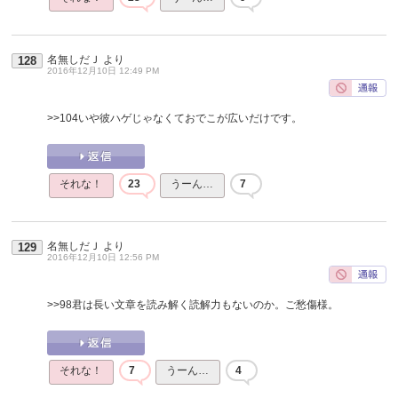
名無しだＪ
より
128
2016年12月10日 12:49 PM
>>104
いや彼ハゲじゃなくておでこが広いだけです。
それな！
23
うーん…
7
名無しだＪ
より
129
2016年12月10日 12:56 PM
>>98
君は長い文章を読み解く読解力もないのか。ご愁傷様。
それな！
7
うーん…
4