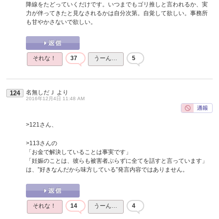
降線をたどっていくだけです。いつまでもゴリ推しと言われるか、実
力が伴ってきたと見なされるかは自分次第。自覚して欲しい。事務所
も甘やかさないで欲しい。
それな！
37
うーん…
5
名無しだＪ
より
124
2016年12月4日 11:48 AM
>121さん、
>113さんの
「お金で解決していることは事実です」
「妊娠のことは、彼らも被害者ぶらずに全てを話すと言っています」
は、”好きなんだから味方している”発言内容ではありません。
それな！
14
うーん…
4