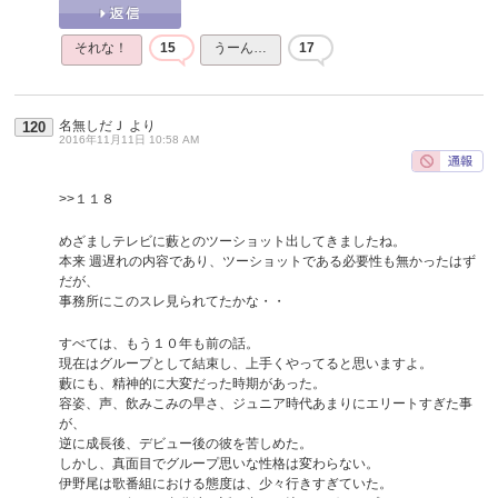
それな！
15
うーん…
17
名無しだＪ
より
120
2016年11月11日 10:58 AM
>>１１８
めざましテレビに藪とのツーショット出してきましたね。
本来 週遅れの内容であり、ツーショットである必要性も無かったはず
だが、
事務所にこのスレ見られてたかな・・
すべては、もう１０年も前の話。
現在はグループとして結束し、上手くやってると思いますよ。
藪にも、精神的に大変だった時期があった。
容姿、声、飲みこみの早さ、ジュニア時代あまりにエリートすぎた事
が、
逆に成長後、デビュー後の彼を苦しめた。
しかし、真面目でグループ思いな性格は変わらない。
伊野尾は歌番組における態度は、少々行きすぎていた。