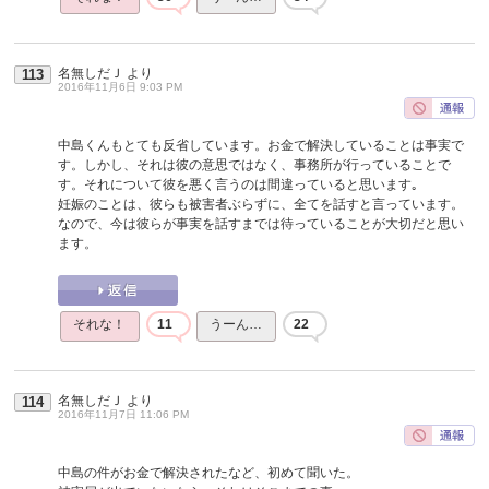
名無しだＪ
より
113
2016年11月6日 9:03 PM
中島くんもとても反省しています。お金で解決していることは事実で
す。しかし、それは彼の意思ではなく、事務所が行っていることで
す。それについて彼を悪く言うのは間違っていると思います｡
妊娠のことは、彼らも被害者ぶらずに、全てを話すと言っています。
なので、今は彼らが事実を話すまでは待っていることが大切だと思い
ます。
それな！
11
うーん…
22
名無しだＪ
より
114
2016年11月7日 11:06 PM
中島の件がお金で解決されたなど、初めて聞いた。