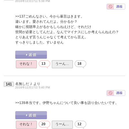
2016年12月17日 5:38 PM
>>137
ごめんなさい。今から暴言はきます。
違います。愛されてんだよ。分かるか？
確かに視聴率上がるかもしらねえけど、それだけ
世間が必要としてんだよ。なんでマイナスにしか考えらんねえの？
とりあえず言うんじゃなくて考えてから言え。
すっきりしました。すいません
それな！
13
うーん…
18
名無しだＪ
より
141
2016年12月17日 5:40 PM
>>139
本当です。伊野ちゃんについて良い事を語り合いたいです。
それな！
20
うーん…
12