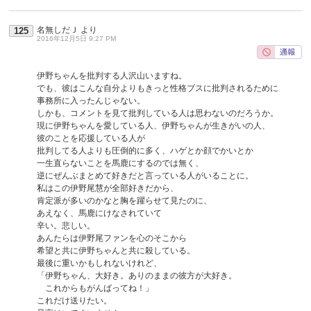
名無しだＪ
より
125
2016年12月5日 9:27 PM
伊野ちゃんを批判する人沢山いますね。
でも、彼はこんな自分よりもきっと性格ブスに批判されるために
事務所に入ったんじゃない。
しかも、コメントを見て批判している人は思わないのだろうか。
現に伊野ちゃんを愛している人、伊野ちゃんが生きがいの人、
彼のことを応援している人が
批判してる人よりも圧倒的に多く、ハゲとか顔でかいとか
一生直らないことを馬鹿にするのでは無く、
逆にぜんぶまとめて好きだと言っている人がいることに。
私はこの伊野尾慧が全部好きだから、
肯定派が多いのかなと胸を躍らせて見たのに、
あえなく、馬鹿にけなされていて
辛い。悲しい。
あんたらは伊野尾ファンを心のそこから
希望と共に伊野ちゃんと共に殺している。
最後に重いかもしれないけれど、
「伊野ちゃん、大好き。ありのままの彼方が大好き。
これからもがんばってね！」
これだけ送りたい。