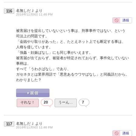
名無しだＪ
より
116
2016年11月9日 11:46 PM
被害届けを提出していないという事は、刑事事件ではない、という
司法上の問題です。
「金銭やり取りがあった」と、たとえネット上でも断定する事は、
人権を侵しています。
「強姦・妊娠ばなし」にも同じ事がいえます。
被害届が出ておらず、被疑者が特定されておらず、事件化していない
事柄は、
すべて「うわさばなし」であり、
ガセネタとは業界用語で「悪意あるウワサばなし」と同義語だから。
わかりました？
それな！
20
うーん…
7
名無しだＪ
より
117
2016年11月9日 11:46 PM