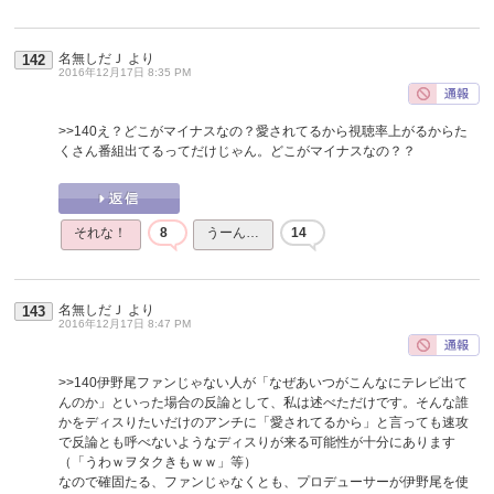
名無しだＪ
より
142
2016年12月17日 8:35 PM
>>140
え？どこがマイナスなの？愛されてるから視聴率上がるからた
くさん番組出てるってだけじゃん。どこがマイナスなの？？
それな！
8
うーん…
14
名無しだＪ
より
143
2016年12月17日 8:47 PM
>>140
伊野尾ファンじゃない人が「なぜあいつがこんなにテレビ出て
んのか」といった場合の反論として、私は述べただけです。そんな誰
かをディスりたいだけのアンチに「愛されてるから」と言っても速攻
で反論とも呼べないようなディスりが来る可能性が十分にあります
（「うわｗヲタクきもｗｗ」等）
なので確固たる、ファンじゃなくとも、プロデューサーが伊野尾を使