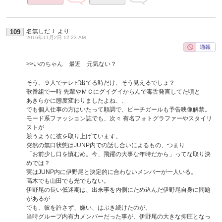
名無しだＪ
より
109
2016年11月2日 12:23 AM
>>いのちゃん 最近 元気ない？
そう、９人でテレビ出てる時だけ、そう見えるでしょ？
歌番組で一時 先輩やＭＣにグイグイからんで毒舌発言してた頃と
あきらかに態度変わりましたよね、、
でも個人仕事の方はいたって順調で、ピーチガールも予告映像解禁。
モード系ファッション誌でも、次々 有名フォトグラファーやスタイリ
ストが
競うように彼を取り上げています。
突然の無口状態はJUNP内での話し合いによるもの、つまり
「お前少し口を慎むめ。今、飛躍の大事な年時だから」ってな取り決
めでは？
実はJUNP内に伊野尾と決定的に合わないメンバーが一人いる。
高木でも山田でも光でもない。
伊野尾の長い低迷期は、出来事を内側にため込んだ伊野尾自身に問題
があるが
でも、彼を許さず、嫌い、はぶき続けたのが、
当時グループ内有力メンバーだった事が、伊野尾の大きな抑圧となっ