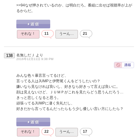
>>94
なぜ押されているのか、は明白だろ。番組に出せば視聴率が上が
るからだ。
それな！
11
うーん…
21
名無しだＪ
より
138
2016年12月11日 9:38 PM
みんな色々暴言言ってるけど、
言ってる人はJUMPと伊野尾くんをどうしたいの？
嫌いなら見なければ良いし、好きなら好きって言えば良いに。
顔は見えないけど、ＪＵＭＰがこれを見たらどう思うんだろう…
きっと悲しくなると思う。
頑張ってるJUMPに凄く失礼だし、
好きだから言ってるんだったらもう少し優しい言い方にしたら？
それな！
22
うーん…
17