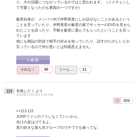
り、今の活躍につながっているのではと思われます。（イメチェンし
て可愛くなったのも要因の一つですが）
薮君自身が、メンバー内で伊野尾君にしか話せないことがあるという
ことを言っていたり、伊野尾君が薮君の家でサッカーのDVDを見せら
れたことを語ったり、手帳を薮君に選んでもらったということを言っ
ています
他にも雑誌の対談で相手の好みを知っていたり、話すのたのしいとか
言っているので仲が悪いとは到底思えません。
それな！
40
うーん…
11
名無しだＪ
より
119
2016年11月10日 4:16 PM
>>113
115
JUNPファンのフリしなくていいから。
化けの皮はげてるよ。
君の好きな落ち目グループのウチワでも振ってな。