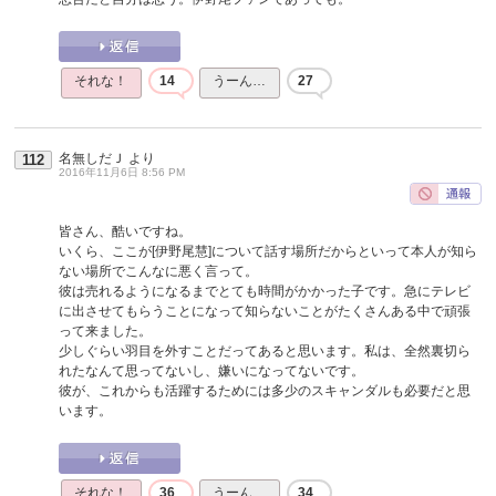
それな！
14
うーん…
27
名無しだＪ
より
112
2016年11月6日 8:56 PM
皆さん、酷いですね。
いくら、ここが[伊野尾慧]について話す場所だからといって本人が知ら
ない場所でこんなに悪く言って。
彼は売れるようになるまでとても時間がかかった子です。急にテレビ
に出させてもらうことになって知らないことがたくさんある中で頑張
って来ました。
少しぐらい羽目を外すことだってあると思います。私は、全然裏切ら
れたなんて思ってないし、嫌いになってないです。
彼が、これからも活躍するためには多少のスキャンダルも必要だと思
います。
それな！
36
うーん…
34