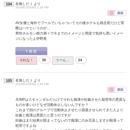
名無しだＪ
より
104
2016年10月9日 1:28 PM
AV女優と海外でプールでいちゃついてその後ホテルも残念君だけど実
際はハゲというのが…
男性ホルモン精力満々で今までのイメージと間逆で気持ち悪いイメー
ジになったよ伊野尾
それな！
39
うーん…
24
名無しだＪ
より
105
2016年10月9日 1:35 PM
JUMPはスキャンダルだらけでそれも痴漢や妊娠させた疑惑等の悪質な
ものが多いけどなぜ活動休止しないんですか？
これまで別のグループで活動休止させたり脱退させられてきた人より
妊娠と痴漢は悪質だと思うのですが
妊娠はまだ結果が固まってないので痴漢にのみ言及しますが痴漢って
犯罪ですよね