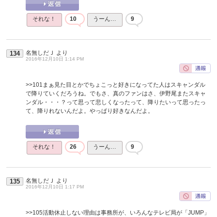
それな！
10
うーん…
9
名無しだＪ
より
134
2016年12月10日 1:14 PM
>>101
まぁ見た目とかでちょこっと好きになってた人はスキャンダル
で降りていくだろうね。でもさ、真のファンはさ、伊野尾またスキャ
ンダル・・・？って思って悲しくなったって、降りたいって思ったっ
て、降りれないんだよ。やっぱり好きなんだよ。
それな！
26
うーん…
9
名無しだＪ
より
135
2016年12月10日 1:17 PM
>>105
活動休止しない理由は事務所が、いろんなテレビ局が「JUMP」