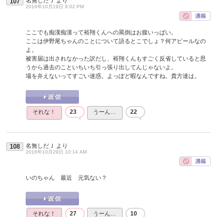
名無しだＪ
より
107
2016年10月19日 9:02 PM
ここでも痴漢痴漢って裕翔くんへの罵倒はお腹いっぱい。
ここは伊野尾ちゃんのことについて語るとこでしょ？何アピールなの
よ。
被害届は出されなかった訳だし、裕翔くんもすごく反省していると思
うから過去のこといちいち引っ張り出してんじゃないよ。
場を弁えないってすごい迷惑。よっぽど暇なんですね。貴方達は。
それな！
23
うーん…
22
名無しだＪ
より
108
2016年10月29日 10:14 AM
いのちゃん 最近 元気ない？
それな！
27
うーん…
10