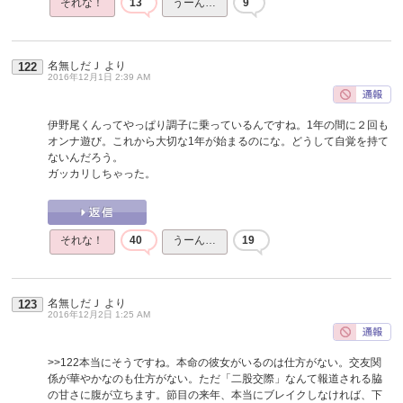
それな！
13
うーん…
9
名無しだＪ
より
122
2016年12月1日 2:39 AM
伊野尾くんってやっぱり調子に乗っているんですね。1年の間に２回も
オンナ遊び。これから大切な1年が始まるのにな。どうして自覚を持て
ないんだろう。
ガッカリしちゃった。
それな！
40
うーん…
19
名無しだＪ
より
123
2016年12月2日 1:25 AM
>>122
本当にそうですね。本命の彼女がいるのは仕方がない。交友関
係が華やかなのも仕方がない。ただ「二股交際」なんて報道される脇
の甘さに腹が立ちます。節目の来年、本当にブレイクしなければ、下