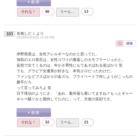
それな！
46
うーん…
13
名無しだＪ
より
103
2016年9月30日 12:09 PM
伊野尾君は、女性アレルギーなのかと思ってた。
強気のエロ発言は、女性コワイの裏返しのカモフラージュかと。
妄想で出てくるのは、年かさ男性にもてあそばれる姿ばかり 笑
でも、グラビア女優系が好きな、本気エロだったわけだ。
ファンなどブスばかりの金ズル、プライベートで何しようがこっちの
勝手だろ
って言ってみろよ 笑
日下瑛治のようにさ、「あれ、案外落ち着いてますね？もっとギャー
ギャー騒ぐかと期待してたのに」って。天使の笑顔でさ。
それな！
32
うーん…
21