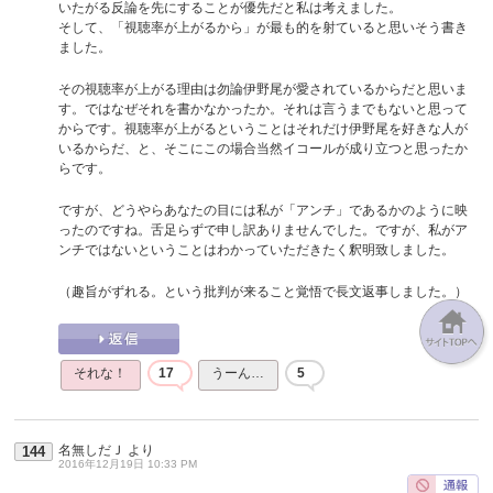
いたがる反論を先にすることが優先だと私は考えました。
そして、「視聴率が上がるから」が最も的を射ていると思いそう書き
ました。
その視聴率が上がる理由は勿論伊野尾が愛されているからだと思いま
す。ではなぜそれを書かなかったか。それは言うまでもないと思って
からです。視聴率が上がるということはそれだけ伊野尾を好きな人が
いるからだ、と、そこにこの場合当然イコールが成り立つと思ったか
らです。
ですが、どうやらあなたの目には私が「アンチ」であるかのように映
ったのですね。舌足らずで申し訳ありませんでした。ですが、私がア
ンチではないということはわかっていただきたく釈明致しました。
（趣旨がずれる。という批判が来ること覚悟で長文返事しました。）
それな！
17
うーん…
5
名無しだＪ
より
144
2016年12月19日 10:33 PM