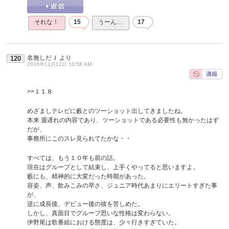
それな！
15
うーん…
17
名無しだＪ
より
120
2016年11月11日 10:58 AM
>>１１８
めざましテレビに藪とのツーショット出してきましたね。
本来 週遅れの内容であり、ツーショットである必要性も無かったはず
だが、
事務所にこのスレ見られてたかな・・
すべては、もう１０年も前の話。
現在はグループとして結束し、上手くやってると思いますよ。
藪にも、精神的に大変だった時期があった。
容姿、声、飲みこみの早さ、ジュニア時代あまりにエリートすぎた事
が、
逆に成長後、デビュー後の彼を苦しめた。
しかし、真面目でグループ思いな性格は変わらない。
伊野尾は歌番組における態度は、少々行きすぎていた。