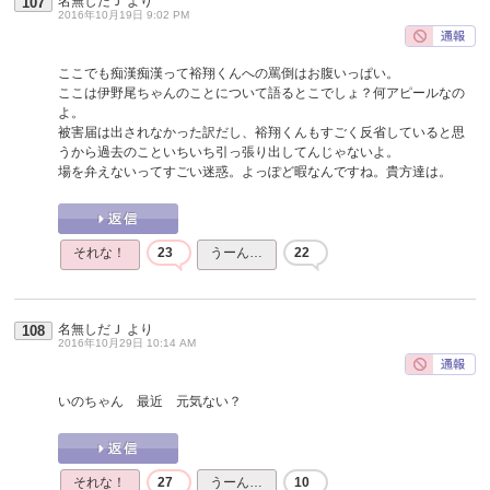
名無しだＪ
より
107
2016年10月19日 9:02 PM
ここでも痴漢痴漢って裕翔くんへの罵倒はお腹いっぱい。
ここは伊野尾ちゃんのことについて語るとこでしょ？何アピールなの
よ。
被害届は出されなかった訳だし、裕翔くんもすごく反省していると思
うから過去のこといちいち引っ張り出してんじゃないよ。
場を弁えないってすごい迷惑。よっぽど暇なんですね。貴方達は。
それな！
23
うーん…
22
名無しだＪ
より
108
2016年10月29日 10:14 AM
いのちゃん 最近 元気ない？
それな！
27
うーん…
10