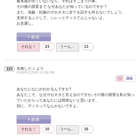
被害届が出ていないなら、それはそこまでの事。
その後の措置まで なぜあなたが知っているのですか？
また、強姦・妊娠のガセネタに全てを話すも何もないでしょう。
支持するふりして、シレッとディスてんじゃないよ、
お見通し。
それな！
23
うーん…
13
名無しだＪ
より
115
2016年11月8日 11:58 PM
あなたになにがわかるんですか?
あなたこそ、なぜガセネタと言えるのですか｡その後の措置を私が知っ
ていたからってあなたには関係ないと思います。
別に、ディスってなんかないですよ。
それな！
10
うーん…
16