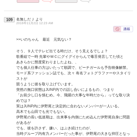
名無しだＪ
より
109
2016年11月2日 12:23 AM
>>いのちゃん 最近 元気ない？
そう、９人でテレビ出てる時だけ、そう見えるでしょ？
歌番組で一時 先輩やＭＣにグイグイからんで毒舌発言してた頃と
あきらかに態度変わりましたよね、、
でも個人仕事の方はいたって順調で、ピーチガールも予告映像解禁。
モード系ファッション誌でも、次々 有名フォトグラファーやスタイリ
ストが
競うように彼を取り上げています。
突然の無口状態はJUNP内での話し合いによるもの、つまり
「お前少し口を慎むめ。今、飛躍の大事な年時だから」ってな取り決
めでは？
実はJUNP内に伊野尾と決定的に合わないメンバーが一人いる。
高木でも山田でも光でもない。
伊野尾の長い低迷期は、出来事を内側にため込んだ伊野尾自身に問題
があるが
でも、彼を許さず、嫌い、はぶき続けたのが、
当時グループ内有力メンバーだった事が、伊野尾の大きな抑圧となっ