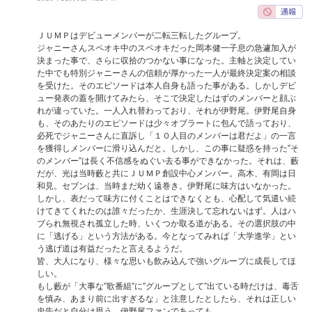
ＪＵＭＰはデビューメンバーが二転三転したグループ。
ジャニーさんスペオキ中のスペオキだった岡本健一子息の急遽加入が
決まった事で、さらに収拾のつかない事になった。主軸と決定してい
た中でも特別ジャニーさんの信頼が厚かった一人が最終決定案の相談
を受けた。そのエピソードは本人自身も語った事がある。しかしデビ
ュー発表の蓋を開けてみたら、そこで決定したはずのメンバーと顔ぶ
れが違っていた。一人入れ替わっており、それが伊野尾。伊野尾自身
も、そのあたりのエピソードは少々オブラートに包んで語っており、
必死でジャニーさんに直訴し「１０人目のメンバーは君だよ」の一言
を獲得しメンバーに滑り込んだと。しかし、この事に疑惑を持った”そ
のメンバー”は長く不信感をぬぐい去る事ができなかった。それは、藪
だが、光は当時藪と共にＪＵＭＰ創設中心メンバー。高木、有岡は日
和見。セブンは、当時まだ幼く遠巻き。伊野尾に味方はいなかった。
しかし、表だって味方に付くことはできなくとも、心配して気遣い続
けてきてくれたのは誰々だったか、生涯決して忘れないはず。人はハ
ブられ無視され孤立した時、いくつか取る道がある。その選択肢の中
に「逃げる」という方法がある。今となってみれば「大学進学」とい
う逃げ道は有益だったと言えるようだ。
皆、大人になり、様々な思いも飲み込んで強いグループに成長してほ
しい。
もし藪が「大事な”歌番組”に”グループとして”出ている時だけは、毒舌
を慎み、あまり前に出すぎるな」と注意したとしたら、それは正しい
忠告だと自分は思う。伊野尾ファンであっても。