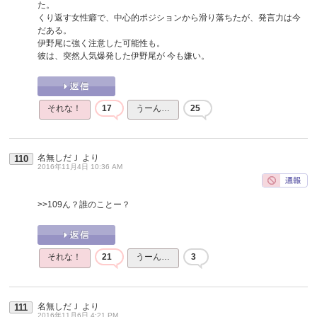
た。
くり返す女性癖で、中心的ポジションから滑り落ちたが、発言力は今
だある。
伊野尾に強く注意した可能性も。
彼は、突然人気爆発した伊野尾が 今も嫌い。
それな！
17
うーん…
25
名無しだＪ
より
110
2016年11月4日 10:36 AM
>>109
ん？誰のことー？
それな！
21
うーん…
3
名無しだＪ
より
111
2016年11月6日 4:21 PM