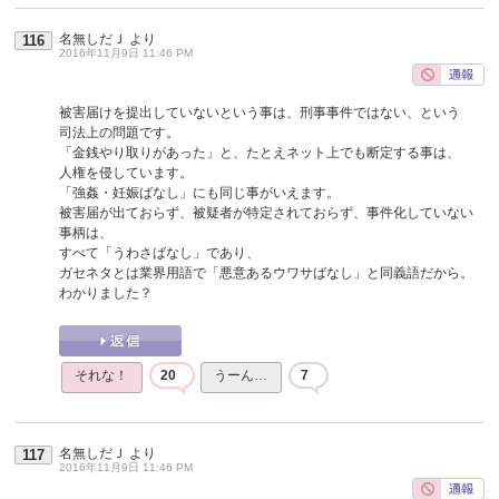
名無しだＪ
より
116
2016年11月9日 11:46 PM
被害届けを提出していないという事は、刑事事件ではない、という
司法上の問題です。
「金銭やり取りがあった」と、たとえネット上でも断定する事は、
人権を侵しています。
「強姦・妊娠ばなし」にも同じ事がいえます。
被害届が出ておらず、被疑者が特定されておらず、事件化していない
事柄は、
すべて「うわさばなし」であり、
ガセネタとは業界用語で「悪意あるウワサばなし」と同義語だから。
わかりました？
それな！
20
うーん…
7
名無しだＪ
より
117
2016年11月9日 11:46 PM