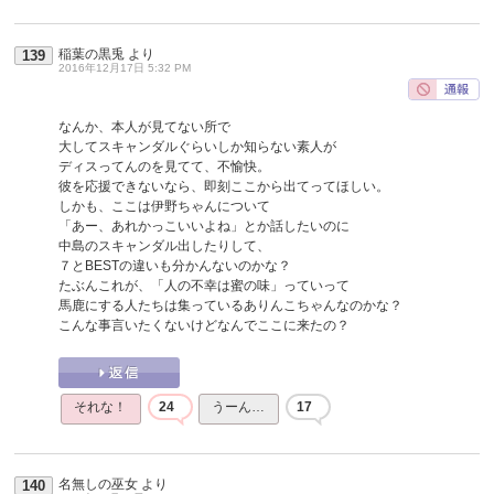
稲葉の黒兎
より
139
2016年12月17日 5:32 PM
なんか、本人が見てない所で
大してスキャンダルぐらいしか知らない素人が
ディスってんのを見てて、不愉快。
彼を応援できないなら、即刻ここから出てってほしい。
しかも、ここは伊野ちゃんについて
「あー、あれかっこいいよね」とか話したいのに
中島のスキャンダル出したりして、
７とBESTの違いも分かんないのかな？
たぶんこれが、「人の不幸は蜜の味」っていって
馬鹿にする人たちは集っているありんこちゃんなのかな？
こんな事言いたくないけどなんでここに来たの？
それな！
24
うーん…
17
名無しの巫女
より
140