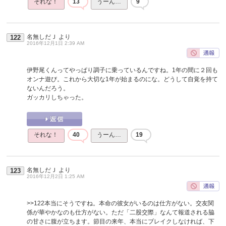
それな！
13
うーん…
9
名無しだＪ
より
122
2016年12月1日 2:39 AM
伊野尾くんってやっぱり調子に乗っているんですね。1年の間に２回も
オンナ遊び。これから大切な1年が始まるのにな。どうして自覚を持て
ないんだろう。
ガッカリしちゃった。
それな！
40
うーん…
19
名無しだＪ
より
123
2016年12月2日 1:25 AM
>>122
本当にそうですね。本命の彼女がいるのは仕方がない。交友関
係が華やかなのも仕方がない。ただ「二股交際」なんて報道される脇
の甘さに腹が立ちます。節目の来年、本当にブレイクしなければ、下