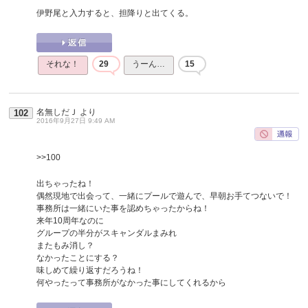
伊野尾と入力すると、担降りと出てくる。
それな！
29
うーん…
15
名無しだＪ
より
102
2016年9月27日 9:49 AM
>>100
出ちゃったね！
偶然現地で出会って、一緒にプールで遊んで、早朝お手てつないで！
事務所は一緒にいた事を認めちゃったからね！
来年10周年なのに
グループの半分がスキャンダルまみれ
またもみ消し？
なかったことにする？
味しめて繰り返すだろうね！
何やったって事務所がなかった事にしてくれるから