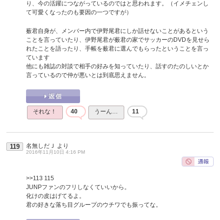
り、今の活躍につながっているのではと思われます。（イメチェンし
て可愛くなったのも要因の一つですが）
薮君自身が、メンバー内で伊野尾君にしか話せないことがあるという
ことを言っていたり、伊野尾君が薮君の家でサッカーのDVDを見せら
れたことを語ったり、手帳を薮君に選んでもらったということを言っ
ています
他にも雑誌の対談で相手の好みを知っていたり、話すのたのしいとか
言っているので仲が悪いとは到底思えません。
それな！
40
うーん…
11
名無しだＪ
より
119
2016年11月10日 4:16 PM
>>113
115
JUNPファンのフリしなくていいから。
化けの皮はげてるよ。
君の好きな落ち目グループのウチワでも振ってな。