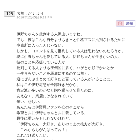
名無しだＪ
より
125
2016年12月5日 9:27 PM
伊野ちゃんを批判する人沢山いますね。
でも、彼はこんな自分よりもきっと性格ブスに批判されるために
事務所に入ったんじゃない。
しかも、コメントを見て批判している人は思わないのだろうか。
現に伊野ちゃんを愛している人、伊野ちゃんが生きがいの人、
彼のことを応援している人が
批判してる人よりも圧倒的に多く、ハゲとか顔でかいとか
一生直らないことを馬鹿にするのでは無く、
逆にぜんぶまとめて好きだと言っている人がいることに。
私はこの伊野尾慧が全部好きだから、
肯定派が多いのかなと胸を躍らせて見たのに、
あえなく、馬鹿にけなされていて
辛い。悲しい。
あんたらは伊野尾ファンを心のそこから
希望と共に伊野ちゃんと共に殺している。
最後に重いかもしれないけれど、
「伊野ちゃん、大好き。ありのままの彼方が大好き。
これからもがんばってね！」
これだけ送りたい。