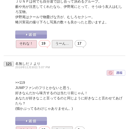
ＪＵＮＰは何でも自分達で話し合って決めるグループ。
藪や光が注意してくれたなら、伊野尾にとって、そうゆう友人はむし
ろ宝物。
伊野尾はクールで物憂げな方が、むしろセクシー。
蜷川実花の撮り下ろし写真の数々も良かったと思いますよ。
それな！
19
うーん…
17
名無しだＪ
より
121
2016年11月30日 5:07 PM
>>119
JUMPファンのフリとかないと思う。
好きなんだから味方するのは当たり前じゃん！
あなたが好きなこと言ってるのと同じように好きなこと言わせてあげ
たら？
(猫かぶってるわけじゃありません。)