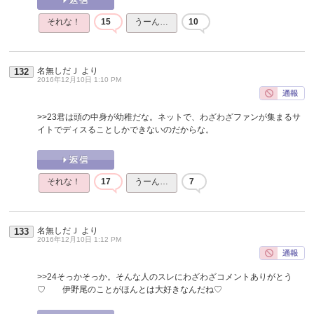
それな！
15
うーん…
10
名無しだＪ
より
132
2016年12月10日 1:10 PM
>>23
君は頭の中身が幼稚だな。ネットで、わざわざファンが集まるサ
イトでディスることしかできないのだからな。
それな！
17
うーん…
7
名無しだＪ
より
133
2016年12月10日 1:12 PM
>>24
そっかそっか。そんな人のスレにわざわざコメントありがとう
♡ 伊野尾のことがほんとは大好きなんだね♡