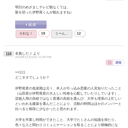
明日のめざましテレビ観なくては。
髪を切った伊野尾くんが観れますね♪
それな！
19
うーん…
12
名無しだＪ
より
118
2016年11月10日 12:09 PM
>>111
どこネタでしょうか？
伊野尾君の低迷期は元々、本人が引っ込み思案の人見知りだったこと
（山田君が伊野尾君の大人しい性格を心配していたりしています）、
芸能人用の高校ではなく普通の高校を選んび、大学も理系の上忙しい
といわれる建築を選んだことにより、活動の時間はほかのメンバーと
比べると格段に少なかったと思われます。
大学を卒業し時間ができたこと、大学でたくさんの知識を得たり、
色々な人と関わりコミュニケーションを取ることにより積極的にな