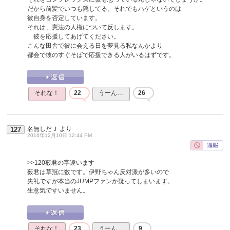
だから前髪でいつも隠してる。それでもハゲというのは
彼自身を否定しています。
それは、憲法の人権について反します。
彼を応援してあげてください。
こんな田舎で彼に会える日を夢見る私なんかより
都会で彼のすぐそばで応援できる人がいるはずです。
それな！
22
うーん…
26
名無しだＪ
より
127
2016年12月10日 12:44 PM
>>120
薮君の字違います
薮君は草冠に数です。伊野ちゃん反対派が多いので
失礼ですが本当のJUMPファンか疑ってしまいます。
生意気ですいません。
それな！
23
うーん…
9