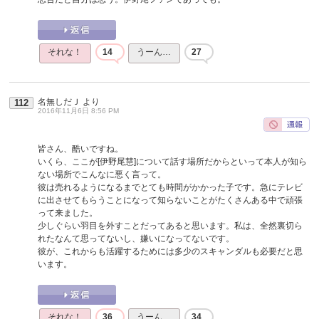
それな！
14
うーん…
27
名無しだＪ
より
112
2016年11月6日 8:56 PM
皆さん、酷いですね。
いくら、ここが[伊野尾慧]について話す場所だからといって本人が知ら
ない場所でこんなに悪く言って。
彼は売れるようになるまでとても時間がかかった子です。急にテレビ
に出させてもらうことになって知らないことがたくさんある中で頑張
って来ました。
少しぐらい羽目を外すことだってあると思います。私は、全然裏切ら
れたなんて思ってないし、嫌いになってないです。
彼が、これからも活躍するためには多少のスキャンダルも必要だと思
います。
それな！
36
うーん…
34