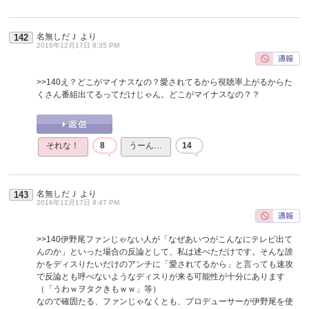
名無しだＪ
より
142
2016年12月17日 8:35 PM
>>140
え？どこがマイナスなの？愛されてるから視聴率上がるからた
くさん番組出てるってだけじゃん。どこがマイナスなの？？
それな！
8
うーん…
14
名無しだＪ
より
143
2016年12月17日 8:47 PM
>>140
伊野尾ファンじゃない人が「なぜあいつがこんなにテレビ出て
んのか」といった場合の反論として、私は述べただけです。そんな誰
かをディスりたいだけのアンチに「愛されてるから」と言っても速攻
で反論とも呼べないようなディスりが来る可能性が十分にあります
（「うわｗヲタクきもｗｗ」等）
なので確固たる、ファンじゃなくとも、プロデューサーが伊野尾を使