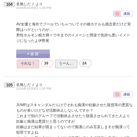
名無しだＪ
より
104
2016年10月9日 1:28 PM
AV女優と海外でプールでいちゃついてその後ホテルも残念君だけど実
際はハゲというのが…
男性ホルモン精力満々で今までのイメージと間逆で気持ち悪いイメー
ジになったよ伊野尾
それな！
39
うーん…
24
名無しだＪ
より
105
2016年10月9日 1:35 PM
JUMPはスキャンダルだらけでそれも痴漢や妊娠させた疑惑等の悪質な
ものが多いけどなぜ活動休止しないんですか？
これまで別のグループで活動休止させたり脱退させられてきた人より
妊娠と痴漢は悪質だと思うのですが
妊娠はまだ結果が固まってないので痴漢にのみ言及しますが痴漢って
犯罪ですよね