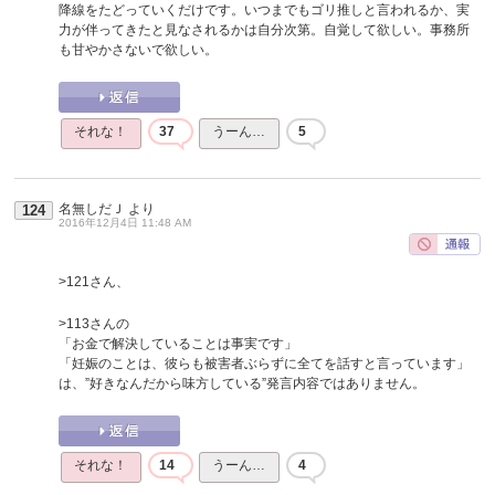
降線をたどっていくだけです。いつまでもゴリ推しと言われるか、実
力が伴ってきたと見なされるかは自分次第。自覚して欲しい。事務所
も甘やかさないで欲しい。
それな！
37
うーん…
5
名無しだＪ
より
124
2016年12月4日 11:48 AM
>121さん、
>113さんの
「お金で解決していることは事実です」
「妊娠のことは、彼らも被害者ぶらずに全てを話すと言っています」
は、”好きなんだから味方している”発言内容ではありません。
それな！
14
うーん…
4