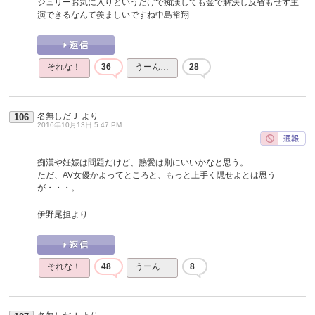
ジュリーお気に入りというだけで痴漢しても金で解決し反省もせず主
演できるなんて羨ましいですね中島裕翔
それな！
36
うーん…
28
名無しだＪ
より
106
2016年10月13日 5:47 PM
痴漢や妊娠は問題だけど、熱愛は別にいいかなと思う。
ただ、AV女優かよってところと、もっと上手く隠せよとは思う
が・・・。
伊野尾担より
それな！
48
うーん…
8