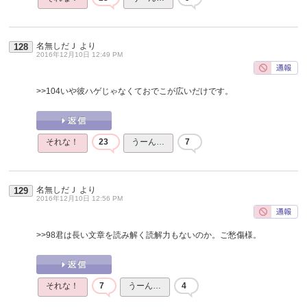
名無しだＪ
より
128
2016年12月10日 12:49 PM
>>104
いや彼ハゲじゃなくておでこが広いだけです。
それな！
23
うーん…
7
名無しだＪ
より
129
2016年12月10日 12:56 PM
>>98
君は長い文章を読み解く読解力もないのか。ご愁傷様。
それな！
7
うーん…
4