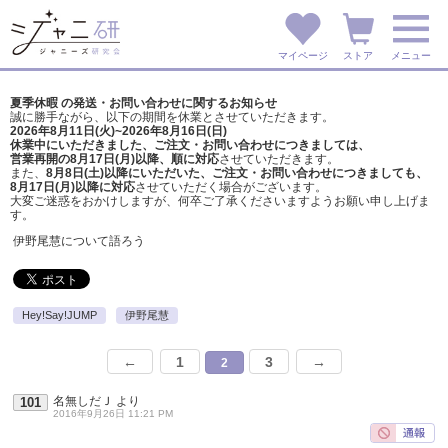
マイページ
ストア
メニュー
夏季休暇 の発送・お問い合わせに関するお知らせ
誠に勝手ながら、以下の期間を休業とさせていただきます。
2026年8月11日(火)~2026年8月16日(日)
休業中にいただきました、ご注文・お問い合わせにつきましては、
営業再開の8月17日(月)以降、順に対応
させていただきます。
また、
8月8日(土)以降にいただいた、ご注文・
お問い合わせにつきましても、
8月17日(月)以降に対応
させていただく場合がございます。
大変ご迷惑をおかけしますが、
何卒ご了承くださいますようお願い申し上げま
す。
伊野尾慧について語ろう
Hey!Say!JUMP
伊野尾慧
←
1
3
→
2
名無しだＪ
より
101
2016年9月26日 11:21 PM