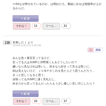
>>94
なぜ押されているのか、は明白だろ。番組に出せば視聴率が上が
るからだ。
それな！
11
うーん…
21
名無しだＪ
より
138
2016年12月11日 9:38 PM
みんな色々暴言言ってるけど、
言ってる人はJUMPと伊野尾くんをどうしたいの？
嫌いなら見なければ良いし、好きなら好きって言えば良いに。
顔は見えないけど、ＪＵＭＰがこれを見たらどう思うんだろう…
きっと悲しくなると思う。
頑張ってるJUMPに凄く失礼だし、
好きだから言ってるんだったらもう少し優しい言い方にしたら？
それな！
22
うーん…
17