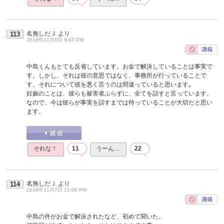
名無しだＪ
より
113
2016年11月6日 9:03 PM
中島くんもとても反省しています。お金で解決していることは事実で
す。しかし、それは彼の意思ではなく、事務所が行っていることで
す。それについて彼を悪く言うのは間違っていると思います｡
妊娠のことは、彼らも被害者ぶらずに、全てを話すと言っています。
なので、今は彼らが事実を話すまでは待っていることが大切だと思い
ます。
それな！
11
うーん…
22
名無しだＪ
より
114
2016年11月7日 11:06 PM
中島の件がお金で解決されたなど、初めて聞いた。