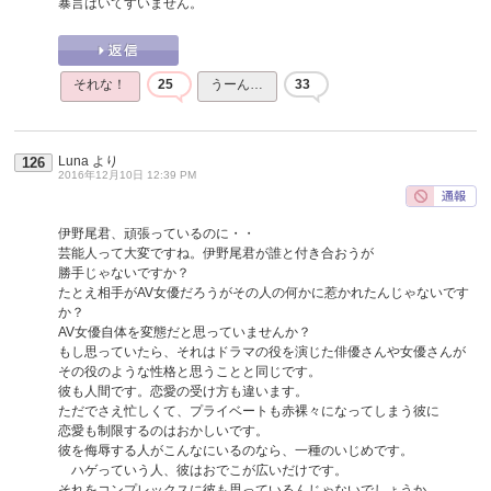
暴言はいてすいません。
それな！
25
うーん…
33
Luna
より
126
2016年12月10日 12:39 PM
伊野尾君、頑張っているのに・・
芸能人って大変ですね。伊野尾君が誰と付き合おうが
勝手じゃないですか？
たとえ相手がAV女優だろうがその人の何かに惹かれたんじゃないです
か？
AV女優自体を変態だと思っていませんか？
もし思っていたら、それはドラマの役を演じた俳優さんや女優さんが
その役のような性格と思うことと同じです。
彼も人間です。恋愛の受け方も違います。
ただでさえ忙しくて、プライベートも赤裸々になってしまう彼に
恋愛も制限するのはおかしいです。
彼を侮辱する人がこんなにいるのなら、一種のいじめです。
ハゲっていう人、彼はおでこが広いだけです。
それをコンプレックスに彼も思っているんじゃないでしょうか。