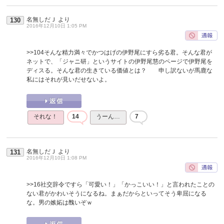
名無しだＪ
より
130
2016年12月10日 1:05 PM
>>104
そんな精力満々でかつはげの伊野尾にすら劣る君。そんな君が
ネットで、「ジャニ研」というサイトの伊野尾慧のページで伊野尾を
ディスる。そんな君の生きている価値とは？ 申し訳ないが馬鹿な
私にはそれが見いだせないよ。
それな！
14
うーん…
7
名無しだＪ
より
131
2016年12月10日 1:08 PM
>>16
社交辞令ですら「可愛い！」「かっこいい！」と言われたことの
ない君がかわいそうになるね。まぁだからといってそう卑屈になる
な。男の嫉妬は醜いぞｗ