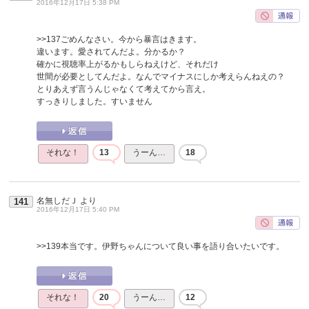
2016年12月17日 5:38 PM
>>137
ごめんなさい。今から暴言はきます。
違います。愛されてんだよ。分かるか？
確かに視聴率上がるかもしらねえけど、それだけ
世間が必要としてんだよ。なんでマイナスにしか考えらんねえの？
とりあえず言うんじゃなくて考えてから言え。
すっきりしました。すいません
それな！
13
うーん…
18
名無しだＪ
より
141
2016年12月17日 5:40 PM
>>139
本当です。伊野ちゃんについて良い事を語り合いたいです。
それな！
20
うーん…
12