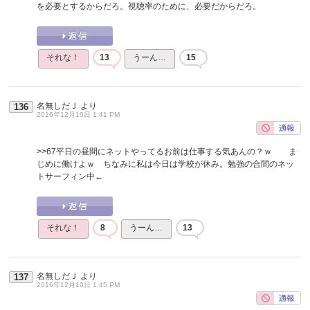
を必要とするからだろ。視聴率のために、必要だからだろ。
それな！
13
うーん…
15
名無しだＪ
より
136
2016年12月10日 1:41 PM
>>67
平日の昼間にネットやってるお前は仕事する気あんの？ｗ ま
じめに働けよｗ ちなみに私は今日は学校が休み。勉強の合間のネッ
トサーフィン中←
それな！
8
うーん…
13
名無しだＪ
より
137
2016年12月10日 1:45 PM