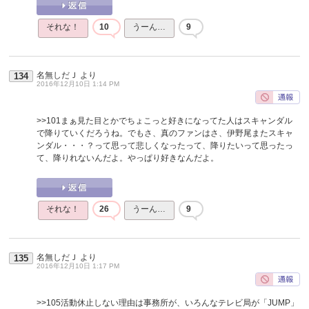
それな！
10
うーん…
9
名無しだＪ
より
134
2016年12月10日 1:14 PM
>>101
まぁ見た目とかでちょこっと好きになってた人はスキャンダル
で降りていくだろうね。でもさ、真のファンはさ、伊野尾またスキャ
ンダル・・・？って思って悲しくなったって、降りたいって思ったっ
て、降りれないんだよ。やっぱり好きなんだよ。
それな！
26
うーん…
9
名無しだＪ
より
135
2016年12月10日 1:17 PM
>>105
活動休止しない理由は事務所が、いろんなテレビ局が「JUMP」