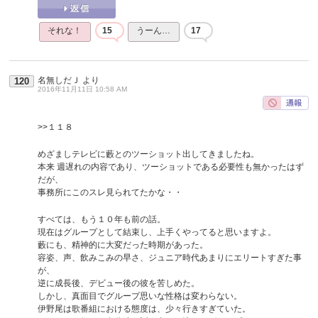
それな！
15
うーん…
17
名無しだＪ
より
120
2016年11月11日 10:58 AM
>>１１８
めざましテレビに藪とのツーショット出してきましたね。
本来 週遅れの内容であり、ツーショットである必要性も無かったはず
だが、
事務所にこのスレ見られてたかな・・
すべては、もう１０年も前の話。
現在はグループとして結束し、上手くやってると思いますよ。
藪にも、精神的に大変だった時期があった。
容姿、声、飲みこみの早さ、ジュニア時代あまりにエリートすぎた事
が、
逆に成長後、デビュー後の彼を苦しめた。
しかし、真面目でグループ思いな性格は変わらない。
伊野尾は歌番組における態度は、少々行きすぎていた。