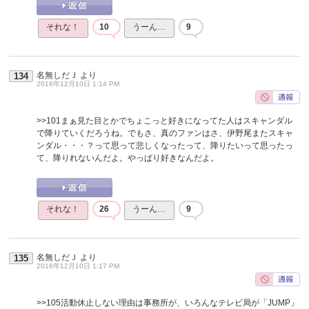
それな！
10
うーん…
9
名無しだＪ
より
134
2016年12月10日 1:14 PM
>>101
まぁ見た目とかでちょこっと好きになってた人はスキャンダル
で降りていくだろうね。でもさ、真のファンはさ、伊野尾またスキャ
ンダル・・・？って思って悲しくなったって、降りたいって思ったっ
て、降りれないんだよ。やっぱり好きなんだよ。
それな！
26
うーん…
9
名無しだＪ
より
135
2016年12月10日 1:17 PM
>>105
活動休止しない理由は事務所が、いろんなテレビ局が「JUMP」