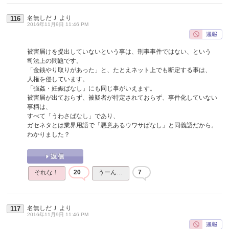
名無しだＪ
より
116
2016年11月9日 11:46 PM
被害届けを提出していないという事は、刑事事件ではない、という
司法上の問題です。
「金銭やり取りがあった」と、たとえネット上でも断定する事は、
人権を侵しています。
「強姦・妊娠ばなし」にも同じ事がいえます。
被害届が出ておらず、被疑者が特定されておらず、事件化していない
事柄は、
すべて「うわさばなし」であり、
ガセネタとは業界用語で「悪意あるウワサばなし」と同義語だから。
わかりました？
それな！
20
うーん…
7
名無しだＪ
より
117
2016年11月9日 11:46 PM