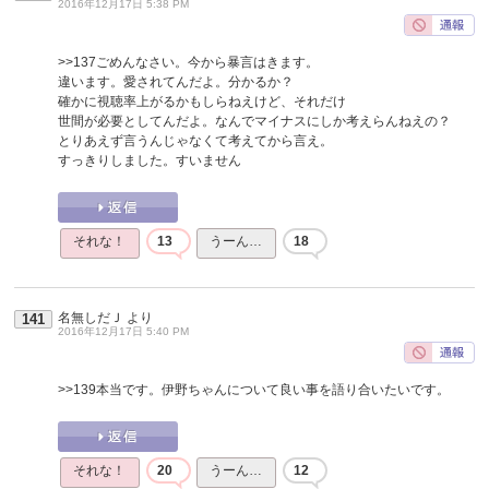
2016年12月17日 5:38 PM
>>137
ごめんなさい。今から暴言はきます。
違います。愛されてんだよ。分かるか？
確かに視聴率上がるかもしらねえけど、それだけ
世間が必要としてんだよ。なんでマイナスにしか考えらんねえの？
とりあえず言うんじゃなくて考えてから言え。
すっきりしました。すいません
それな！
13
うーん…
18
名無しだＪ
より
141
2016年12月17日 5:40 PM
>>139
本当です。伊野ちゃんについて良い事を語り合いたいです。
それな！
20
うーん…
12