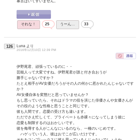
暴言はいてすいません。
それな！
25
うーん…
33
Luna
より
126
2016年12月10日 12:39 PM
伊野尾君、頑張っているのに・・
芸能人って大変ですね。伊野尾君が誰と付き合おうが
勝手じゃないですか？
たとえ相手がAV女優だろうがその人の何かに惹かれたんじゃないです
か？
AV女優自体を変態だと思っていませんか？
もし思っていたら、それはドラマの役を演じた俳優さんや女優さんが
その役のような性格と思うことと同じです。
彼も人間です。恋愛の受け方も違います。
ただでさえ忙しくて、プライベートも赤裸々になってしまう彼に
恋愛も制限するのはおかしいです。
彼を侮辱する人がこんなにいるのなら、一種のいじめです。
ハゲっていう人、彼はおでこが広いだけです。
それをコンプレックスに彼も思っているんじゃないでしょうか。