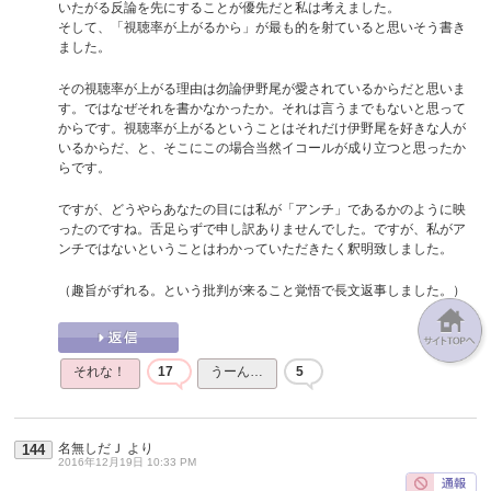
いたがる反論を先にすることが優先だと私は考えました。
そして、「視聴率が上がるから」が最も的を射ていると思いそう書き
ました。
その視聴率が上がる理由は勿論伊野尾が愛されているからだと思いま
す。ではなぜそれを書かなかったか。それは言うまでもないと思って
からです。視聴率が上がるということはそれだけ伊野尾を好きな人が
いるからだ、と、そこにこの場合当然イコールが成り立つと思ったか
らです。
ですが、どうやらあなたの目には私が「アンチ」であるかのように映
ったのですね。舌足らずで申し訳ありませんでした。ですが、私がア
ンチではないということはわかっていただきたく釈明致しました。
（趣旨がずれる。という批判が来ること覚悟で長文返事しました。）
それな！
17
うーん…
5
名無しだＪ
より
144
2016年12月19日 10:33 PM