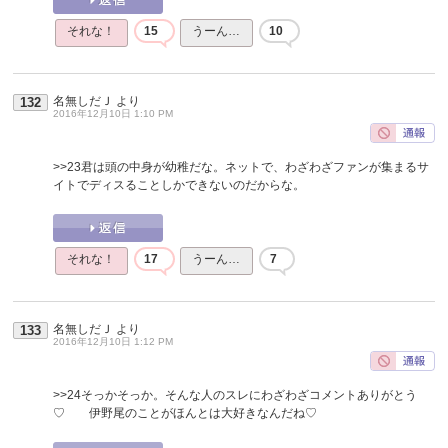
それな！
15
うーん…
10
名無しだＪ
より
132
2016年12月10日 1:10 PM
>>23
君は頭の中身が幼稚だな。ネットで、わざわざファンが集まるサ
イトでディスることしかできないのだからな。
それな！
17
うーん…
7
名無しだＪ
より
133
2016年12月10日 1:12 PM
>>24
そっかそっか。そんな人のスレにわざわざコメントありがとう
♡ 伊野尾のことがほんとは大好きなんだね♡