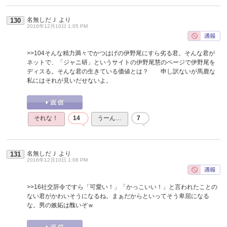
名無しだＪ
より
130
2016年12月10日 1:05 PM
>>104
そんな精力満々でかつはげの伊野尾にすら劣る君。そんな君が
ネットで、「ジャニ研」というサイトの伊野尾慧のページで伊野尾を
ディスる。そんな君の生きている価値とは？ 申し訳ないが馬鹿な
私にはそれが見いだせないよ。
それな！
14
うーん…
7
名無しだＪ
より
131
2016年12月10日 1:08 PM
>>16
社交辞令ですら「可愛い！」「かっこいい！」と言われたことの
ない君がかわいそうになるね。まぁだからといってそう卑屈になる
な。男の嫉妬は醜いぞｗ