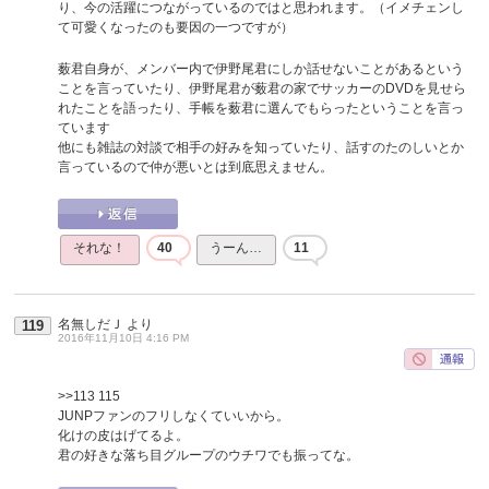
り、今の活躍につながっているのではと思われます。（イメチェンし
て可愛くなったのも要因の一つですが）
薮君自身が、メンバー内で伊野尾君にしか話せないことがあるという
ことを言っていたり、伊野尾君が薮君の家でサッカーのDVDを見せら
れたことを語ったり、手帳を薮君に選んでもらったということを言っ
ています
他にも雑誌の対談で相手の好みを知っていたり、話すのたのしいとか
言っているので仲が悪いとは到底思えません。
それな！
40
うーん…
11
名無しだＪ
より
119
2016年11月10日 4:16 PM
>>113
115
JUNPファンのフリしなくていいから。
化けの皮はげてるよ。
君の好きな落ち目グループのウチワでも振ってな。