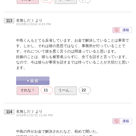
名無しだＪ
より
113
2016年11月6日 9:03 PM
中島くんもとても反省しています。お金で解決していることは事実で
す。しかし、それは彼の意思ではなく、事務所が行っていることで
す。それについて彼を悪く言うのは間違っていると思います｡
妊娠のことは、彼らも被害者ぶらずに、全てを話すと言っています。
なので、今は彼らが事実を話すまでは待っていることが大切だと思い
ます。
それな！
11
うーん…
22
名無しだＪ
より
114
2016年11月7日 11:06 PM
中島の件がお金で解決されたなど、初めて聞いた。