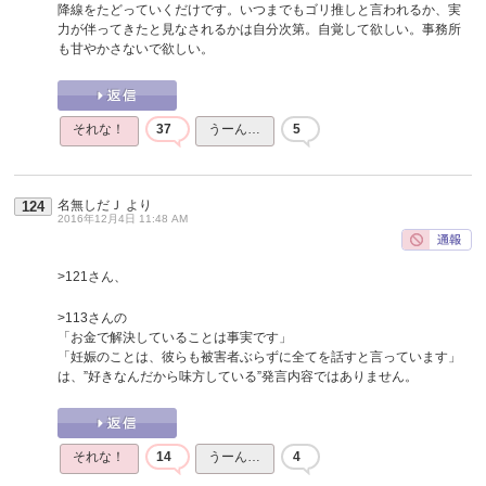
降線をたどっていくだけです。いつまでもゴリ推しと言われるか、実
力が伴ってきたと見なされるかは自分次第。自覚して欲しい。事務所
も甘やかさないで欲しい。
それな！
37
うーん…
5
名無しだＪ
より
124
2016年12月4日 11:48 AM
>121さん、
>113さんの
「お金で解決していることは事実です」
「妊娠のことは、彼らも被害者ぶらずに全てを話すと言っています」
は、”好きなんだから味方している”発言内容ではありません。
それな！
14
うーん…
4