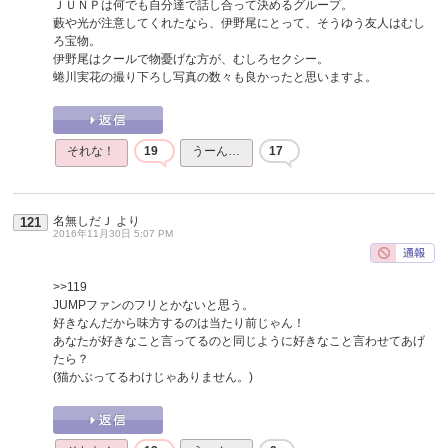
ＪＵＮＰは何でも自分達で話し合って決めるグループ。
藪や光が注意してくれたなら、伊野尾にとって、そうゆう友人はむし
ろ宝物。
伊野尾はクールで物憂げな方が、むしろセクシー。
蜷川実花の撮り下ろし写真の数々も良かったと思いますよ。
それな！
19
うーん…
17
名無しだＪ
より
121
2016年11月30日 5:07 PM
>>119
JUMPファンのフリとかないと思う。
好きなんだから味方するのは当たり前じゃん！
あなたが好きなこと言ってるのと同じように好きなこと言わせてあげ
たら？
(猫かぶってるわけじゃありません。)