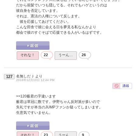
だから前髪でいつも隠してる。それでもハゲというのは
彼自身を否定しています。
それは、憲法の人権について反します。
彼を応援してあげてください。
こんな田舎で彼に会える日を夢見る私なんかより
都会で彼のすぐそばで応援できる人がいるはずです。
それな！
22
うーん…
26
名無しだＪ
より
127
2016年12月10日 12:44 PM
>>120
薮君の字違います
薮君は草冠に数です。伊野ちゃん反対派が多いので
失礼ですが本当のJUMPファンか疑ってしまいます。
生意気ですいません。
それな！
23
うーん…
9