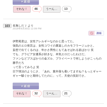
それな！
46
うーん…
13
名無しだＪ
より
103
2016年9月30日 12:09 PM
伊野尾君は、女性アレルギーなのかと思ってた。
強気のエロ発言は、女性コワイの裏返しのカモフラージュかと。
妄想で出てくるのは、年かさ男性にもてあそばれる姿ばかり 笑
でも、グラビア女優系が好きな、本気エロだったわけだ。
ファンなどブスばかりの金ズル、プライベートで何しようがこっちの
勝手だろ
って言ってみろよ 笑
日下瑛治のようにさ、「あれ、案外落ち着いてますね？もっとギャー
ギャー騒ぐかと期待してたのに」って。天使の笑顔でさ。
それな！
32
うーん…
21