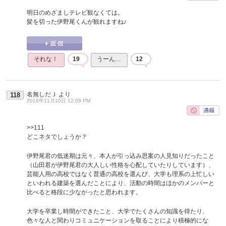
明日のめざましテレビ観なくては。
髪を切った伊野尾くんが観れますね♪
それな！
19
うーん…
12
名無しだＪ
より
118
2016年11月10日 12:09 PM
>>111
どこネタでしょうか？
伊野尾君の低迷期は元々、本人が引っ込み思案の人見知りだったこと
（山田君が伊野尾君の大人しい性格を心配していたりしています）、
芸能人用の高校ではなく普通の高校を選んび、大学も理系の上忙しい
といわれる建築を選んだことにより、活動の時間はほかのメンバーと
比べると格段に少なかったと思われます。
大学を卒業し時間ができたこと、大学でたくさんの知識を得たり、
色々な人と関わりコミュニケーションを取ることにより積極的にな