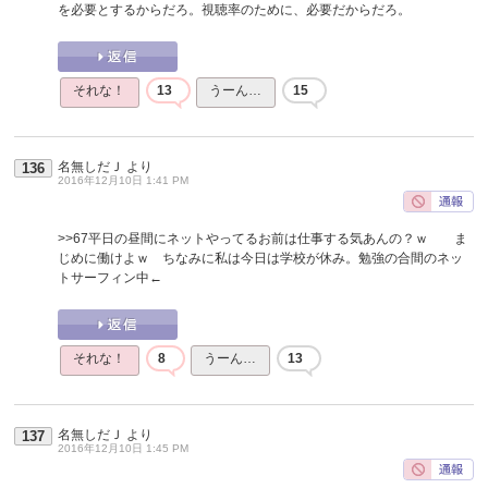
を必要とするからだろ。視聴率のために、必要だからだろ。
それな！
13
うーん…
15
名無しだＪ
より
136
2016年12月10日 1:41 PM
>>67
平日の昼間にネットやってるお前は仕事する気あんの？ｗ ま
じめに働けよｗ ちなみに私は今日は学校が休み。勉強の合間のネッ
トサーフィン中←
それな！
8
うーん…
13
名無しだＪ
より
137
2016年12月10日 1:45 PM