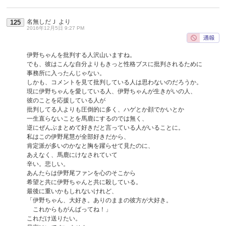
名無しだＪ
より
125
2016年12月5日 9:27 PM
伊野ちゃんを批判する人沢山いますね。
でも、彼はこんな自分よりもきっと性格ブスに批判されるために
事務所に入ったんじゃない。
しかも、コメントを見て批判している人は思わないのだろうか。
現に伊野ちゃんを愛している人、伊野ちゃんが生きがいの人、
彼のことを応援している人が
批判してる人よりも圧倒的に多く、ハゲとか顔でかいとか
一生直らないことを馬鹿にするのでは無く、
逆にぜんぶまとめて好きだと言っている人がいることに。
私はこの伊野尾慧が全部好きだから、
肯定派が多いのかなと胸を躍らせて見たのに、
あえなく、馬鹿にけなされていて
辛い。悲しい。
あんたらは伊野尾ファンを心のそこから
希望と共に伊野ちゃんと共に殺している。
最後に重いかもしれないけれど、
「伊野ちゃん、大好き。ありのままの彼方が大好き。
これからもがんばってね！」
これだけ送りたい。