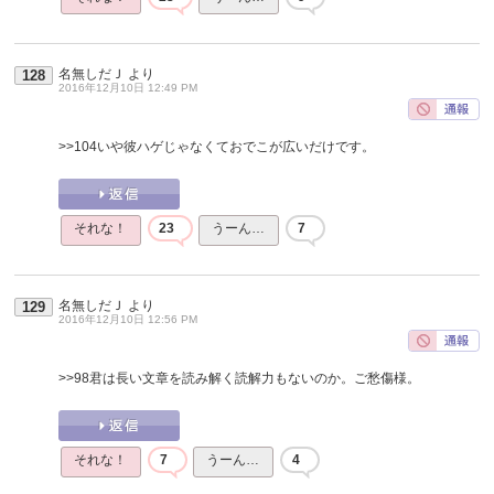
名無しだＪ
より
128
2016年12月10日 12:49 PM
>>104
いや彼ハゲじゃなくておでこが広いだけです。
それな！
23
うーん…
7
名無しだＪ
より
129
2016年12月10日 12:56 PM
>>98
君は長い文章を読み解く読解力もないのか。ご愁傷様。
それな！
7
うーん…
4