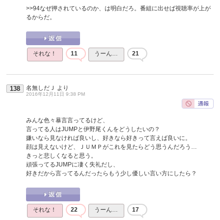
>>94
なぜ押されているのか、は明白だろ。番組に出せば視聴率が上が
るからだ。
それな！
11
うーん…
21
名無しだＪ
より
138
2016年12月11日 9:38 PM
みんな色々暴言言ってるけど、
言ってる人はJUMPと伊野尾くんをどうしたいの？
嫌いなら見なければ良いし、好きなら好きって言えば良いに。
顔は見えないけど、ＪＵＭＰがこれを見たらどう思うんだろう…
きっと悲しくなると思う。
頑張ってるJUMPに凄く失礼だし、
好きだから言ってるんだったらもう少し優しい言い方にしたら？
それな！
22
うーん…
17