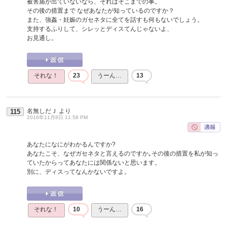
被害届が出ていないなら、それはそこまでの事。
その後の措置まで なぜあなたが知っているのですか？
また、強姦・妊娠のガセネタに全てを話すも何もないでしょう。
支持するふりして、シレッとディスてんじゃないよ、
お見通し。
それな！
23
うーん…
13
名無しだＪ
より
115
2016年11月8日 11:58 PM
あなたになにがわかるんですか?
あなたこそ、なぜガセネタと言えるのですか｡その後の措置を私が知っ
ていたからってあなたには関係ないと思います。
別に、ディスってなんかないですよ。
それな！
10
うーん…
16