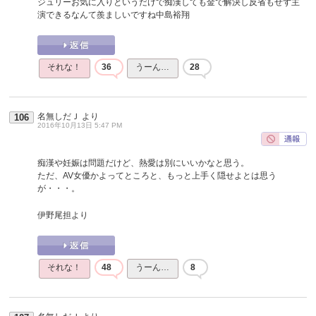
ジュリーお気に入りというだけで痴漢しても金で解決し反省もせず主
演できるなんて羨ましいですね中島裕翔
それな！
36
うーん…
28
名無しだＪ
より
106
2016年10月13日 5:47 PM
痴漢や妊娠は問題だけど、熱愛は別にいいかなと思う。
ただ、AV女優かよってところと、もっと上手く隠せよとは思う
が・・・。
伊野尾担より
それな！
48
うーん…
8