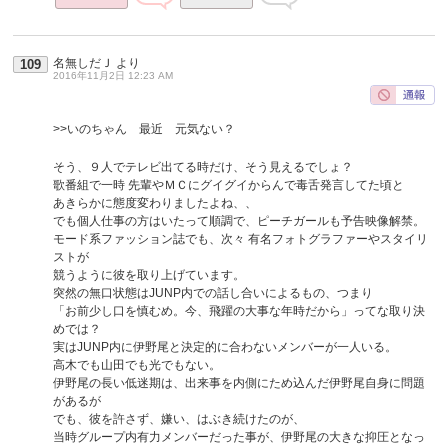
名無しだＪ
より
109
2016年11月2日 12:23 AM
>>いのちゃん 最近 元気ない？
そう、９人でテレビ出てる時だけ、そう見えるでしょ？
歌番組で一時 先輩やＭＣにグイグイからんで毒舌発言してた頃と
あきらかに態度変わりましたよね、、
でも個人仕事の方はいたって順調で、ピーチガールも予告映像解禁。
モード系ファッション誌でも、次々 有名フォトグラファーやスタイリ
ストが
競うように彼を取り上げています。
突然の無口状態はJUNP内での話し合いによるもの、つまり
「お前少し口を慎むめ。今、飛躍の大事な年時だから」ってな取り決
めでは？
実はJUNP内に伊野尾と決定的に合わないメンバーが一人いる。
高木でも山田でも光でもない。
伊野尾の長い低迷期は、出来事を内側にため込んだ伊野尾自身に問題
があるが
でも、彼を許さず、嫌い、はぶき続けたのが、
当時グループ内有力メンバーだった事が、伊野尾の大きな抑圧となっ