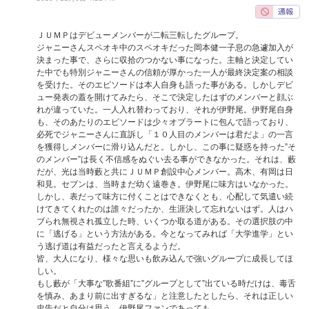
ＪＵＭＰはデビューメンバーが二転三転したグループ。
ジャニーさんスペオキ中のスペオキだった岡本健一子息の急遽加入が
決まった事で、さらに収拾のつかない事になった。主軸と決定してい
た中でも特別ジャニーさんの信頼が厚かった一人が最終決定案の相談
を受けた。そのエピソードは本人自身も語った事がある。しかしデビ
ュー発表の蓋を開けてみたら、そこで決定したはずのメンバーと顔ぶ
れが違っていた。一人入れ替わっており、それが伊野尾。伊野尾自身
も、そのあたりのエピソードは少々オブラートに包んで語っており、
必死でジャニーさんに直訴し「１０人目のメンバーは君だよ」の一言
を獲得しメンバーに滑り込んだと。しかし、この事に疑惑を持った”そ
のメンバー”は長く不信感をぬぐい去る事ができなかった。それは、藪
だが、光は当時藪と共にＪＵＭＰ創設中心メンバー。高木、有岡は日
和見。セブンは、当時まだ幼く遠巻き。伊野尾に味方はいなかった。
しかし、表だって味方に付くことはできなくとも、心配して気遣い続
けてきてくれたのは誰々だったか、生涯決して忘れないはず。人はハ
ブられ無視され孤立した時、いくつか取る道がある。その選択肢の中
に「逃げる」という方法がある。今となってみれば「大学進学」とい
う逃げ道は有益だったと言えるようだ。
皆、大人になり、様々な思いも飲み込んで強いグループに成長してほ
しい。
もし藪が「大事な”歌番組”に”グループとして”出ている時だけは、毒舌
を慎み、あまり前に出すぎるな」と注意したとしたら、それは正しい
忠告だと自分は思う。伊野尾ファンであっても。