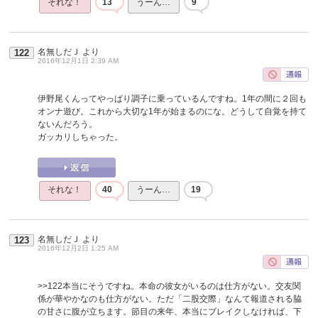
それな！
13
うーん…
9
名無しだＪ
より
122
2016年12月1日 2:39 AM
伊野尾くんってやっぱり調子に乗っているんですね。1年の間に２回も
オンナ遊び。これから大切な1年が始まるのにな。どうして自覚を持て
ないんだろう。
ガッカリしちゃった。
それな！
40
うーん…
19
名無しだＪ
より
123
2016年12月2日 1:25 AM
>>122
本当にそうですね。本命の彼女がいるのは仕方がない。交友関
係が華やかなのも仕方がない。ただ「二股交際」なんて報道される脇
の甘さに腹が立ちます。節目の来年、本当にブレイクしなければ、下