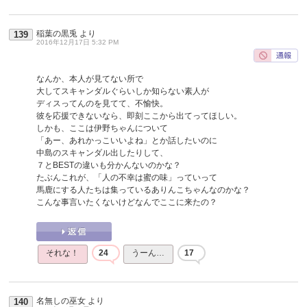
稲葉の黒兎
より
139
2016年12月17日 5:32 PM
なんか、本人が見てない所で
大してスキャンダルぐらいしか知らない素人が
ディスってんのを見てて、不愉快。
彼を応援できないなら、即刻ここから出てってほしい。
しかも、ここは伊野ちゃんについて
「あー、あれかっこいいよね」とか話したいのに
中島のスキャンダル出したりして、
７とBESTの違いも分かんないのかな？
たぶんこれが、「人の不幸は蜜の味」っていって
馬鹿にする人たちは集っているありんこちゃんなのかな？
こんな事言いたくないけどなんでここに来たの？
それな！
24
うーん…
17
名無しの巫女
より
140