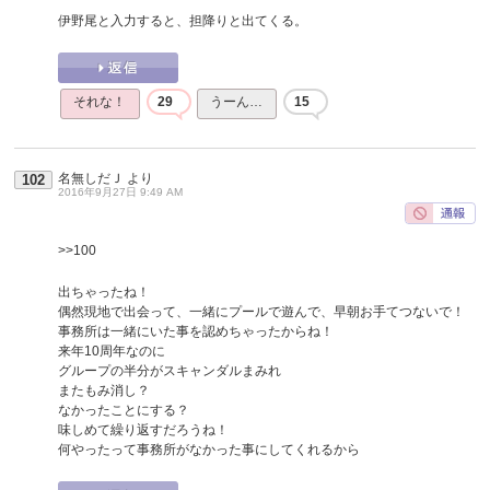
伊野尾と入力すると、担降りと出てくる。
それな！
29
うーん…
15
名無しだＪ
より
102
2016年9月27日 9:49 AM
>>100
出ちゃったね！
偶然現地で出会って、一緒にプールで遊んで、早朝お手てつないで！
事務所は一緒にいた事を認めちゃったからね！
来年10周年なのに
グループの半分がスキャンダルまみれ
またもみ消し？
なかったことにする？
味しめて繰り返すだろうね！
何やったって事務所がなかった事にしてくれるから