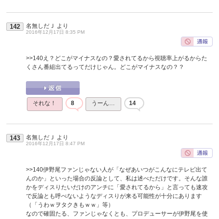
名無しだＪ
より
142
2016年12月17日 8:35 PM
>>140
え？どこがマイナスなの？愛されてるから視聴率上がるからた
くさん番組出てるってだけじゃん。どこがマイナスなの？？
それな！
8
うーん…
14
名無しだＪ
より
143
2016年12月17日 8:47 PM
>>140
伊野尾ファンじゃない人が「なぜあいつがこんなにテレビ出て
んのか」といった場合の反論として、私は述べただけです。そんな誰
かをディスりたいだけのアンチに「愛されてるから」と言っても速攻
で反論とも呼べないようなディスりが来る可能性が十分にあります
（「うわｗヲタクきもｗｗ」等）
なので確固たる、ファンじゃなくとも、プロデューサーが伊野尾を使