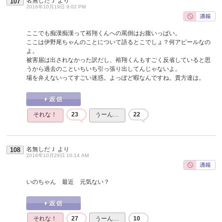
名無しだＪ
より
107
2016年10月19日 9:02 PM
ここでも痴漢痴漢って裕翔くんへの罵倒はお腹いっぱい。
ここは伊野尾ちゃんのことについて語るとこでしょ？何アピールなの
よ。
被害届は出されなかった訳だし、裕翔くんもすごく反省していると思
うから過去のこといちいち引っ張り出してんじゃないよ。
場を弁えないってすごい迷惑。よっぽど暇なんですね。貴方達は。
それな！
23
うーん…
22
名無しだＪ
より
108
2016年10月29日 10:14 AM
いのちゃん 最近 元気ない？
それな！
27
うーん…
10