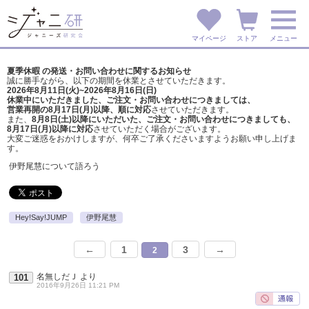
マイページ
ストア
メニュー
夏季休暇 の発送・お問い合わせに関するお知らせ
誠に勝手ながら、以下の期間を休業とさせていただきます。
2026年8月11日(火)~2026年8月16日(日)
休業中にいただきました、ご注文・お問い合わせにつきましては、
営業再開の8月17日(月)以降、順に対応
させていただきます。
また、
8月8日(土)以降にいただいた、ご注文・
お問い合わせにつきましても、
8月17日(月)以降に対応
させていただく場合がございます。
大変ご迷惑をおかけしますが、
何卒ご了承くださいますようお願い申し上げま
す。
伊野尾慧について語ろう
Hey!Say!JUMP
伊野尾慧
←
1
3
→
2
名無しだＪ
より
101
2016年9月26日 11:21 PM