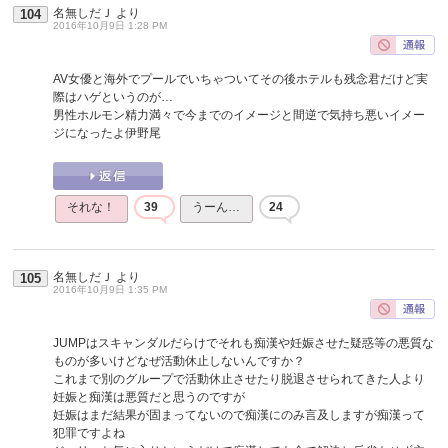
名無しだＪ
より
104
2016年10月9日 1:28 PM
AV女優と海外でプールでいちゃついてその後ホテルも残念君だけど実
際はハゲというのが…
男性ホルモン精力満々で今までのイメージと間逆で気持ち悪いイメー
ジになったよ伊野尾
それな！
39
うーん…
24
名無しだＪ
より
105
2016年10月9日 1:35 PM
JUMPはスキャンダルだらけでそれも痴漢や妊娠させた疑惑等の悪質な
ものが多いけどなぜ活動休止しないんですか？
これまで別のグループで活動休止させたり脱退させられてきた人より
妊娠と痴漢は悪質だと思うのですが
妊娠はまだ結果が固まってないので痴漢にのみ言及しますが痴漢って
犯罪ですよね