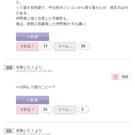
た。
くり返す女性癖で、中心的ポジションから滑り落ちたが、発言力は今
だある。
伊野尾に強く注意した可能性も。
彼は、突然人気爆発した伊野尾が 今も嫌い。
それな！
17
うーん…
25
名無しだＪ
より
110
2016年11月4日 10:36 AM
>>109
ん？誰のことー？
それな！
21
うーん…
3
名無しだＪ
より
111
2016年11月6日 4:21 PM