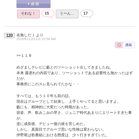
それな！
15
うーん…
17
名無しだＪ
より
120
2016年11月11日 10:58 AM
>>１１８
めざましテレビに藪とのツーショット出してきましたね。
本来 週遅れの内容であり、ツーショットである必要性も無かったはず
だが、
事務所にこのスレ見られてたかな・・
すべては、もう１０年も前の話。
現在はグループとして結束し、上手くやってると思いますよ。
藪にも、精神的に大変だった時期があった。
容姿、声、飲みこみの早さ、ジュニア時代あまりにエリートすぎた事
が、
逆に成長後、デビュー後の彼を苦しめた。
しかし、真面目でグループ思いな性格は変わらない。
伊野尾は歌番組における態度は、少々行きすぎていた。