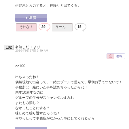
伊野尾と入力すると、担降りと出てくる。
それな！
29
うーん…
15
名無しだＪ
より
102
2016年9月27日 9:49 AM
>>100
出ちゃったね！
偶然現地で出会って、一緒にプールで遊んで、早朝お手てつないで！
事務所は一緒にいた事を認めちゃったからね！
来年10周年なのに
グループの半分がスキャンダルまみれ
またもみ消し？
なかったことにする？
味しめて繰り返すだろうね！
何やったって事務所がなかった事にしてくれるから