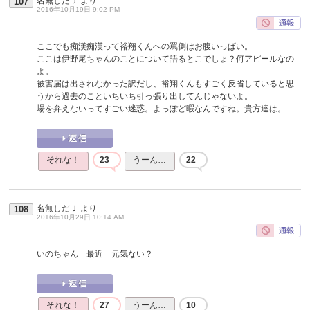
名無しだＪ
より
107
2016年10月19日 9:02 PM
ここでも痴漢痴漢って裕翔くんへの罵倒はお腹いっぱい。
ここは伊野尾ちゃんのことについて語るとこでしょ？何アピールなの
よ。
被害届は出されなかった訳だし、裕翔くんもすごく反省していると思
うから過去のこといちいち引っ張り出してんじゃないよ。
場を弁えないってすごい迷惑。よっぽど暇なんですね。貴方達は。
それな！
23
うーん…
22
名無しだＪ
より
108
2016年10月29日 10:14 AM
いのちゃん 最近 元気ない？
それな！
27
うーん…
10