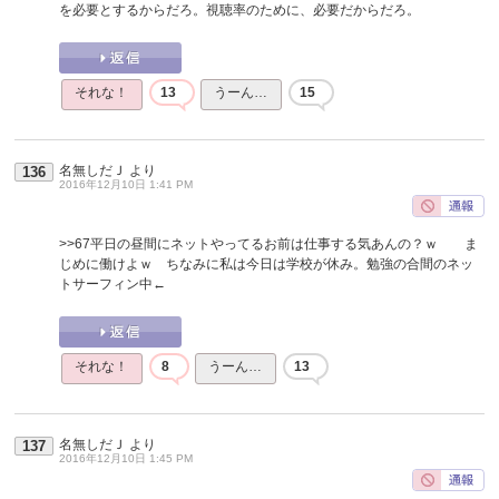
を必要とするからだろ。視聴率のために、必要だからだろ。
それな！
13
うーん…
15
名無しだＪ
より
136
2016年12月10日 1:41 PM
>>67
平日の昼間にネットやってるお前は仕事する気あんの？ｗ ま
じめに働けよｗ ちなみに私は今日は学校が休み。勉強の合間のネッ
トサーフィン中←
それな！
8
うーん…
13
名無しだＪ
より
137
2016年12月10日 1:45 PM