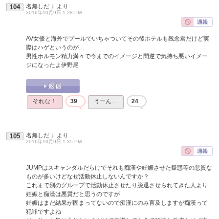
名無しだＪ
より
104
2016年10月9日 1:28 PM
AV女優と海外でプールでいちゃついてその後ホテルも残念君だけど実
際はハゲというのが…
男性ホルモン精力満々で今までのイメージと間逆で気持ち悪いイメー
ジになったよ伊野尾
それな！
39
うーん…
24
名無しだＪ
より
105
2016年10月9日 1:35 PM
JUMPはスキャンダルだらけでそれも痴漢や妊娠させた疑惑等の悪質な
ものが多いけどなぜ活動休止しないんですか？
これまで別のグループで活動休止させたり脱退させられてきた人より
妊娠と痴漢は悪質だと思うのですが
妊娠はまだ結果が固まってないので痴漢にのみ言及しますが痴漢って
犯罪ですよね