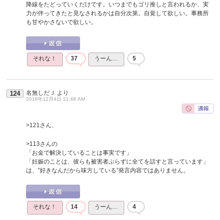
降線をたどっていくだけです。いつまでもゴリ推しと言われるか、実
力が伴ってきたと見なされるかは自分次第。自覚して欲しい。事務所
も甘やかさないで欲しい。
それな！
37
うーん…
5
名無しだＪ
より
124
2016年12月4日 11:48 AM
>121さん、
>113さんの
「お金で解決していることは事実です」
「妊娠のことは、彼らも被害者ぶらずに全てを話すと言っています」
は、”好きなんだから味方している”発言内容ではありません。
それな！
14
うーん…
4