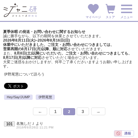
マイページ
ストア
メニュー
夏季休暇 の発送・お問い合わせに関するお知らせ
誠に勝手ながら、以下の期間を休業とさせていただきます。
2026年8月11日(火)~2026年8月16日(日)
休業中にいただきました、ご注文・お問い合わせにつきましては、
営業再開の8月17日(月)以降、順に対応
させていただきます。
また、
8月8日(土)以降にいただいた、ご注文・
お問い合わせにつきましても、
8月17日(月)以降に対応
させていただく場合がございます。
大変ご迷惑をおかけしますが、
何卒ご了承くださいますようお願い申し上げま
す。
伊野尾慧について語ろう
Hey!Say!JUMP
伊野尾慧
←
1
3
→
2
名無しだＪ
より
101
2016年9月26日 11:21 PM