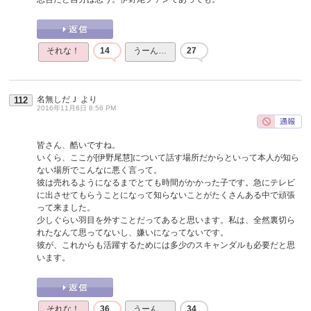
それな！
14
うーん…
27
名無しだＪ
より
112
2016年11月6日 8:56 PM
皆さん、酷いですね。
いくら、ここが[伊野尾慧]について話す場所だからといって本人が知ら
ない場所でこんなに悪く言って。
彼は売れるようになるまでとても時間がかかった子です。急にテレビ
に出させてもらうことになって知らないことがたくさんある中で頑張
って来ました。
少しぐらい羽目を外すことだってあると思います。私は、全然裏切ら
れたなんて思ってないし、嫌いになってないです。
彼が、これからも活躍するためには多少のスキャンダルも必要だと思
います。
それな！
36
うーん…
34