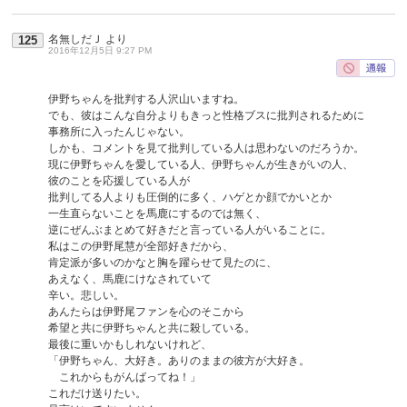
名無しだＪ
より
125
2016年12月5日 9:27 PM
伊野ちゃんを批判する人沢山いますね。
でも、彼はこんな自分よりもきっと性格ブスに批判されるために
事務所に入ったんじゃない。
しかも、コメントを見て批判している人は思わないのだろうか。
現に伊野ちゃんを愛している人、伊野ちゃんが生きがいの人、
彼のことを応援している人が
批判してる人よりも圧倒的に多く、ハゲとか顔でかいとか
一生直らないことを馬鹿にするのでは無く、
逆にぜんぶまとめて好きだと言っている人がいることに。
私はこの伊野尾慧が全部好きだから、
肯定派が多いのかなと胸を躍らせて見たのに、
あえなく、馬鹿にけなされていて
辛い。悲しい。
あんたらは伊野尾ファンを心のそこから
希望と共に伊野ちゃんと共に殺している。
最後に重いかもしれないけれど、
「伊野ちゃん、大好き。ありのままの彼方が大好き。
これからもがんばってね！」
これだけ送りたい。