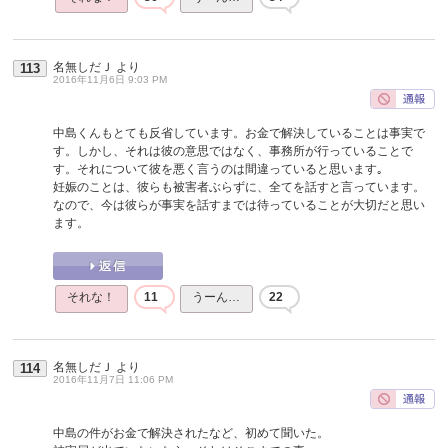
名無しだＪ
より
113
2016年11月6日 9:03 PM
中島くんもとても反省しています。お金で解決していることは事実で
す。しかし、それは彼の意思ではなく、事務所が行っていることで
す。それについて彼を悪く言うのは間違っていると思います｡
妊娠のことは、彼らも被害者ぶらずに、全てを話すと言っています。
なので、今は彼らが事実を話すまでは待っていることが大切だと思い
ます。
それな！
11
うーん…
22
名無しだＪ
より
114
2016年11月7日 11:06 PM
中島の件がお金で解決されたなど、初めて聞いた。