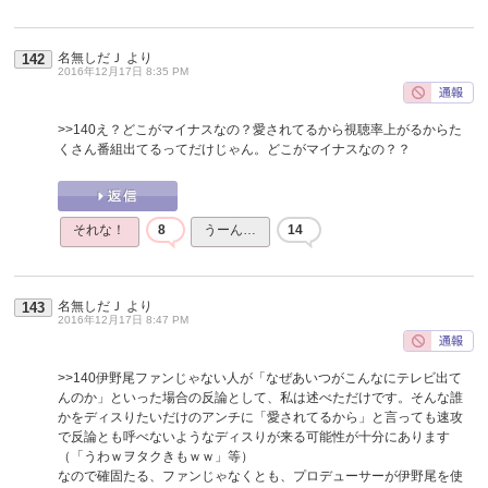
名無しだＪ
より
142
2016年12月17日 8:35 PM
>>140
え？どこがマイナスなの？愛されてるから視聴率上がるからた
くさん番組出てるってだけじゃん。どこがマイナスなの？？
それな！
8
うーん…
14
名無しだＪ
より
143
2016年12月17日 8:47 PM
>>140
伊野尾ファンじゃない人が「なぜあいつがこんなにテレビ出て
んのか」といった場合の反論として、私は述べただけです。そんな誰
かをディスりたいだけのアンチに「愛されてるから」と言っても速攻
で反論とも呼べないようなディスりが来る可能性が十分にあります
（「うわｗヲタクきもｗｗ」等）
なので確固たる、ファンじゃなくとも、プロデューサーが伊野尾を使