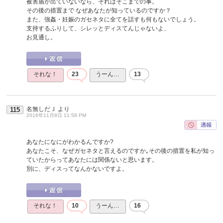
被害届が出ていないなら、それはそこまでの事。
その後の措置まで なぜあなたが知っているのですか？
また、強姦・妊娠のガセネタに全てを話すも何もないでしょう。
支持するふりして、シレッとディスてんじゃないよ、
お見通し。
それな！
23
うーん…
13
名無しだＪ
より
115
2016年11月8日 11:58 PM
あなたになにがわかるんですか?
あなたこそ、なぜガセネタと言えるのですか｡その後の措置を私が知っ
ていたからってあなたには関係ないと思います。
別に、ディスってなんかないですよ。
それな！
10
うーん…
16