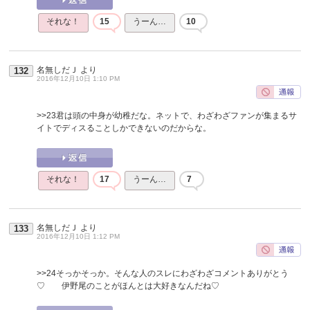
それな！
15
うーん…
10
名無しだＪ
より
132
2016年12月10日 1:10 PM
>>23
君は頭の中身が幼稚だな。ネットで、わざわざファンが集まるサ
イトでディスることしかできないのだからな。
それな！
17
うーん…
7
名無しだＪ
より
133
2016年12月10日 1:12 PM
>>24
そっかそっか。そんな人のスレにわざわざコメントありがとう
♡ 伊野尾のことがほんとは大好きなんだね♡