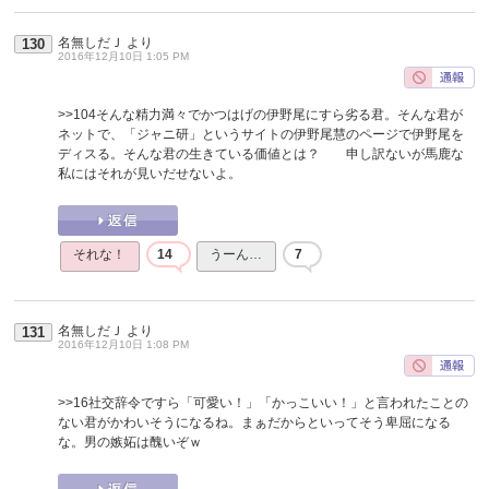
名無しだＪ
より
130
2016年12月10日 1:05 PM
>>104
そんな精力満々でかつはげの伊野尾にすら劣る君。そんな君が
ネットで、「ジャニ研」というサイトの伊野尾慧のページで伊野尾を
ディスる。そんな君の生きている価値とは？ 申し訳ないが馬鹿な
私にはそれが見いだせないよ。
それな！
14
うーん…
7
名無しだＪ
より
131
2016年12月10日 1:08 PM
>>16
社交辞令ですら「可愛い！」「かっこいい！」と言われたことの
ない君がかわいそうになるね。まぁだからといってそう卑屈になる
な。男の嫉妬は醜いぞｗ