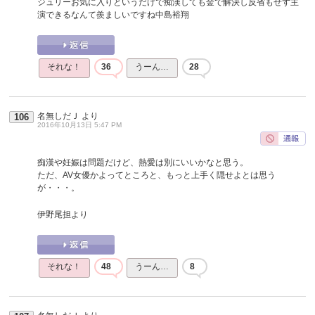
ジュリーお気に入りというだけで痴漢しても金で解決し反省もせず主
演できるなんて羨ましいですね中島裕翔
それな！
36
うーん…
28
名無しだＪ
より
106
2016年10月13日 5:47 PM
痴漢や妊娠は問題だけど、熱愛は別にいいかなと思う。
ただ、AV女優かよってところと、もっと上手く隠せよとは思う
が・・・。
伊野尾担より
それな！
48
うーん…
8