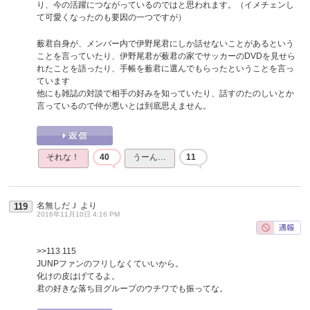
り、今の活躍につながっているのではと思われます。（イメチェンし
て可愛くなったのも要因の一つですが）
薮君自身が、メンバー内で伊野尾君にしか話せないことがあるという
ことを言っていたり、伊野尾君が薮君の家でサッカーのDVDを見せら
れたことを語ったり、手帳を薮君に選んでもらったということを言っ
ています
他にも雑誌の対談で相手の好みを知っていたり、話すのたのしいとか
言っているので仲が悪いとは到底思えません。
それな！
40
うーん…
11
名無しだＪ
より
119
2016年11月10日 4:16 PM
>>113
115
JUNPファンのフリしなくていいから。
化けの皮はげてるよ。
君の好きな落ち目グループのウチワでも振ってな。