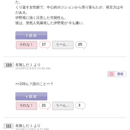
た。
くり返す女性癖で、中心的ポジションから滑り落ちたが、発言力は今
だある。
伊野尾に強く注意した可能性も。
彼は、突然人気爆発した伊野尾が 今も嫌い。
それな！
17
うーん…
25
名無しだＪ
より
110
2016年11月4日 10:36 AM
>>109
ん？誰のことー？
それな！
21
うーん…
3
名無しだＪ
より
111
2016年11月6日 4:21 PM