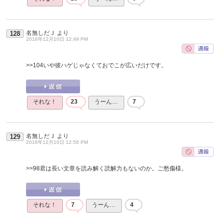
名無しだＪ
より
128
2016年12月10日 12:49 PM
>>104
いや彼ハゲじゃなくておでこが広いだけです。
それな！
23
うーん…
7
名無しだＪ
より
129
2016年12月10日 12:56 PM
>>98
君は長い文章を読み解く読解力もないのか。ご愁傷様。
それな！
7
うーん…
4