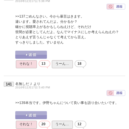
2016年12月17日 5:38 PM
>>137
ごめんなさい。今から暴言はきます。
違います。愛されてんだよ。分かるか？
確かに視聴率上がるかもしらねえけど、それだけ
世間が必要としてんだよ。なんでマイナスにしか考えらんねえの？
とりあえず言うんじゃなくて考えてから言え。
すっきりしました。すいません
それな！
13
うーん…
18
名無しだＪ
より
141
2016年12月17日 5:40 PM
>>139
本当です。伊野ちゃんについて良い事を語り合いたいです。
それな！
20
うーん…
12