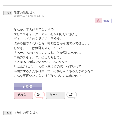
稲葉の黒兎
より
139
2016年12月17日 5:32 PM
なんか、本人が見てない所で
大してスキャンダルぐらいしか知らない素人が
ディスってんのを見てて、不愉快。
彼を応援できないなら、即刻ここから出てってほしい。
しかも、ここは伊野ちゃんについて
「あー、あれかっこいいよね」とか話したいのに
中島のスキャンダル出したりして、
７とBESTの違いも分かんないのかな？
たぶんこれが、「人の不幸は蜜の味」っていって
馬鹿にする人たちは集っているありんこちゃんなのかな？
こんな事言いたくないけどなんでここに来たの？
それな！
24
うーん…
17
名無しの巫女
より
140