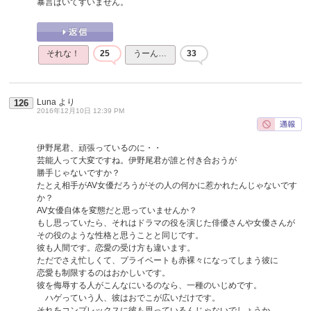
暴言はいてすいません。
それな！
25
うーん…
33
Luna
より
126
2016年12月10日 12:39 PM
伊野尾君、頑張っているのに・・
芸能人って大変ですね。伊野尾君が誰と付き合おうが
勝手じゃないですか？
たとえ相手がAV女優だろうがその人の何かに惹かれたんじゃないです
か？
AV女優自体を変態だと思っていませんか？
もし思っていたら、それはドラマの役を演じた俳優さんや女優さんが
その役のような性格と思うことと同じです。
彼も人間です。恋愛の受け方も違います。
ただでさえ忙しくて、プライベートも赤裸々になってしまう彼に
恋愛も制限するのはおかしいです。
彼を侮辱する人がこんなにいるのなら、一種のいじめです。
ハゲっていう人、彼はおでこが広いだけです。
それをコンプレックスに彼も思っているんじゃないでしょうか。