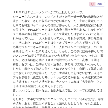
ＪＵＭＰはデビューメンバーが二転三転したグループ。
ジャニーさんスペオキ中のスペオキだった岡本健一子息の急遽加入が
決まった事で、さらに収拾のつかない事になった。主軸と決定してい
た中でも特別ジャニーさんの信頼が厚かった一人が最終決定案の相談
を受けた。そのエピソードは本人自身も語った事がある。しかしデビ
ュー発表の蓋を開けてみたら、そこで決定したはずのメンバーと顔ぶ
れが違っていた。一人入れ替わっており、それが伊野尾。伊野尾自身
も、そのあたりのエピソードは少々オブラートに包んで語っており、
必死でジャニーさんに直訴し「１０人目のメンバーは君だよ」の一言
を獲得しメンバーに滑り込んだと。しかし、この事に疑惑を持った”そ
のメンバー”は長く不信感をぬぐい去る事ができなかった。それは、藪
だが、光は当時藪と共にＪＵＭＰ創設中心メンバー。高木、有岡は日
和見。セブンは、当時まだ幼く遠巻き。伊野尾に味方はいなかった。
しかし、表だって味方に付くことはできなくとも、心配して気遣い続
けてきてくれたのは誰々だったか、生涯決して忘れないはず。人はハ
ブられ無視され孤立した時、いくつか取る道がある。その選択肢の中
に「逃げる」という方法がある。今となってみれば「大学進学」とい
う逃げ道は有益だったと言えるようだ。
皆、大人になり、様々な思いも飲み込んで強いグループに成長してほ
しい。
もし藪が「大事な”歌番組”に”グループとして”出ている時だけは、毒舌
を慎み、あまり前に出すぎるな」と注意したとしたら、それは正しい
忠告だと自分は思う。伊野尾ファンであっても。