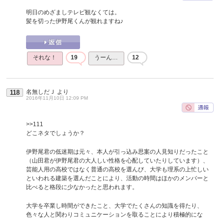
明日のめざましテレビ観なくては。
髪を切った伊野尾くんが観れますね♪
それな！
19
うーん…
12
名無しだＪ
より
118
2016年11月10日 12:09 PM
>>111
どこネタでしょうか？
伊野尾君の低迷期は元々、本人が引っ込み思案の人見知りだったこと
（山田君が伊野尾君の大人しい性格を心配していたりしています）、
芸能人用の高校ではなく普通の高校を選んび、大学も理系の上忙しい
といわれる建築を選んだことにより、活動の時間はほかのメンバーと
比べると格段に少なかったと思われます。
大学を卒業し時間ができたこと、大学でたくさんの知識を得たり、
色々な人と関わりコミュニケーションを取ることにより積極的にな