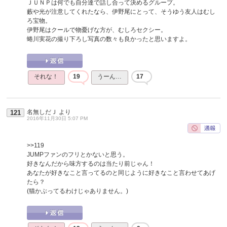
ＪＵＮＰは何でも自分達で話し合って決めるグループ。
藪や光が注意してくれたなら、伊野尾にとって、そうゆう友人はむし
ろ宝物。
伊野尾はクールで物憂げな方が、むしろセクシー。
蜷川実花の撮り下ろし写真の数々も良かったと思いますよ。
それな！
19
うーん…
17
名無しだＪ
より
121
2016年11月30日 5:07 PM
>>119
JUMPファンのフリとかないと思う。
好きなんだから味方するのは当たり前じゃん！
あなたが好きなこと言ってるのと同じように好きなこと言わせてあげ
たら？
(猫かぶってるわけじゃありません。)