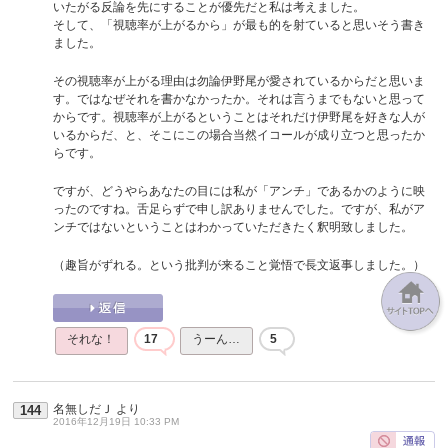
いたがる反論を先にすることが優先だと私は考えました。
そして、「視聴率が上がるから」が最も的を射ていると思いそう書き
ました。
その視聴率が上がる理由は勿論伊野尾が愛されているからだと思いま
す。ではなぜそれを書かなかったか。それは言うまでもないと思って
からです。視聴率が上がるということはそれだけ伊野尾を好きな人が
いるからだ、と、そこにこの場合当然イコールが成り立つと思ったか
らです。
ですが、どうやらあなたの目には私が「アンチ」であるかのように映
ったのですね。舌足らずで申し訳ありませんでした。ですが、私がア
ンチではないということはわかっていただきたく釈明致しました。
（趣旨がずれる。という批判が来ること覚悟で長文返事しました。）
それな！
17
うーん…
5
名無しだＪ
より
144
2016年12月19日 10:33 PM