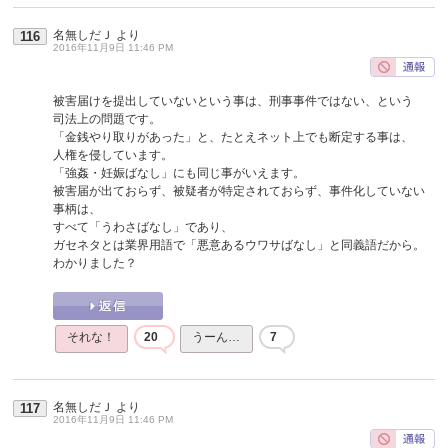
名無しだＪ
より
116
2016年11月9日 11:46 PM
被害届けを提出していないという事は、刑事事件ではない、という
司法上の問題です。
「金銭やり取りがあった」と、たとえネット上でも断定する事は、
人権を侵しています。
「強姦・妊娠ばなし」にも同じ事がいえます。
被害届が出ておらず、被疑者が特定されておらず、事件化していない
事柄は、
すべて「うわさばなし」であり、
ガセネタとは業界用語で「悪意あるウワサばなし」と同義語だから。
わかりました？
それな！
20
うーん…
7
名無しだＪ
より
117
2016年11月9日 11:46 PM