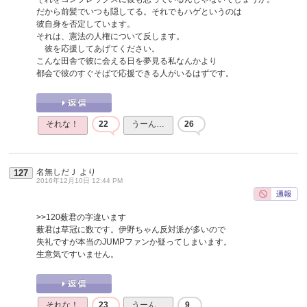
だから前髪でいつも隠してる。それでもハゲというのは
彼自身を否定しています。
それは、憲法の人権について反します。
彼を応援してあげてください。
こんな田舎で彼に会える日を夢見る私なんかより
都会で彼のすぐそばで応援できる人がいるはずです。
それな！
22
うーん…
26
名無しだＪ
より
127
2016年12月10日 12:44 PM
>>120
薮君の字違います
薮君は草冠に数です。伊野ちゃん反対派が多いので
失礼ですが本当のJUMPファンか疑ってしまいます。
生意気ですいません。
それな！
23
うーん…
9