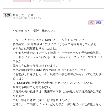
名無しだＪ
より
109
2016年11月2日 12:23 AM
>>いのちゃん 最近 元気ない？
そう、９人でテレビ出てる時だけ、そう見えるでしょ？
歌番組で一時 先輩やＭＣにグイグイからんで毒舌発言してた頃と
あきらかに態度変わりましたよね、、
でも個人仕事の方はいたって順調で、ピーチガールも予告映像解禁。
モード系ファッション誌でも、次々 有名フォトグラファーやスタイリ
ストが
競うように彼を取り上げています。
突然の無口状態はJUNP内での話し合いによるもの、つまり
「お前少し口を慎むめ。今、飛躍の大事な年時だから」ってな取り決
めでは？
実はJUNP内に伊野尾と決定的に合わないメンバーが一人いる。
高木でも山田でも光でもない。
伊野尾の長い低迷期は、出来事を内側にため込んだ伊野尾自身に問題
があるが
でも、彼を許さず、嫌い、はぶき続けたのが、
当時グループ内有力メンバーだった事が、伊野尾の大きな抑圧となっ