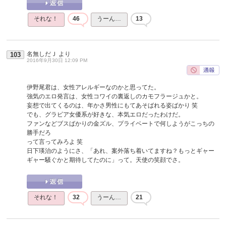
それな！
46
うーん…
13
名無しだＪ
より
103
2016年9月30日 12:09 PM
伊野尾君は、女性アレルギーなのかと思ってた。
強気のエロ発言は、女性コワイの裏返しのカモフラージュかと。
妄想で出てくるのは、年かさ男性にもてあそばれる姿ばかり 笑
でも、グラビア女優系が好きな、本気エロだったわけだ。
ファンなどブスばかりの金ズル、プライベートで何しようがこっちの
勝手だろ
って言ってみろよ 笑
日下瑛治のようにさ、「あれ、案外落ち着いてますね？もっとギャー
ギャー騒ぐかと期待してたのに」って。天使の笑顔でさ。
それな！
32
うーん…
21