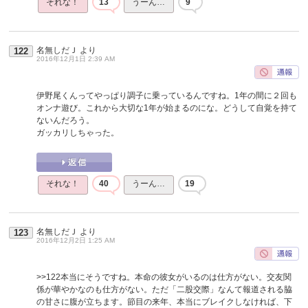
それな！
13
うーん…
9
名無しだＪ
より
122
2016年12月1日 2:39 AM
伊野尾くんってやっぱり調子に乗っているんですね。1年の間に２回も
オンナ遊び。これから大切な1年が始まるのにな。どうして自覚を持て
ないんだろう。
ガッカリしちゃった。
それな！
40
うーん…
19
名無しだＪ
より
123
2016年12月2日 1:25 AM
>>122
本当にそうですね。本命の彼女がいるのは仕方がない。交友関
係が華やかなのも仕方がない。ただ「二股交際」なんて報道される脇
の甘さに腹が立ちます。節目の来年、本当にブレイクしなければ、下