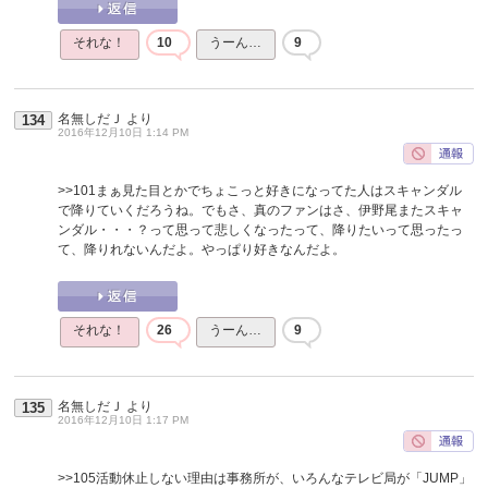
それな！
10
うーん…
9
名無しだＪ
より
134
2016年12月10日 1:14 PM
>>101
まぁ見た目とかでちょこっと好きになってた人はスキャンダル
で降りていくだろうね。でもさ、真のファンはさ、伊野尾またスキャ
ンダル・・・？って思って悲しくなったって、降りたいって思ったっ
て、降りれないんだよ。やっぱり好きなんだよ。
それな！
26
うーん…
9
名無しだＪ
より
135
2016年12月10日 1:17 PM
>>105
活動休止しない理由は事務所が、いろんなテレビ局が「JUMP」