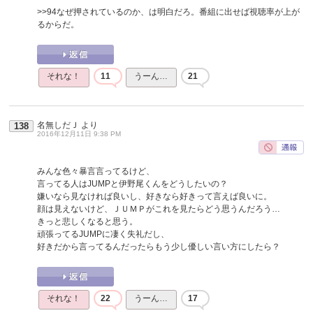
>>94
なぜ押されているのか、は明白だろ。番組に出せば視聴率が上が
るからだ。
それな！
11
うーん…
21
名無しだＪ
より
138
2016年12月11日 9:38 PM
みんな色々暴言言ってるけど、
言ってる人はJUMPと伊野尾くんをどうしたいの？
嫌いなら見なければ良いし、好きなら好きって言えば良いに。
顔は見えないけど、ＪＵＭＰがこれを見たらどう思うんだろう…
きっと悲しくなると思う。
頑張ってるJUMPに凄く失礼だし、
好きだから言ってるんだったらもう少し優しい言い方にしたら？
それな！
22
うーん…
17