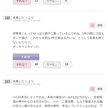
それな！
13
うーん…
9
名無しだＪ
より
122
2016年12月1日 2:39 AM
伊野尾くんってやっぱり調子に乗っているんですね。1年の間に２回も
オンナ遊び。これから大切な1年が始まるのにな。どうして自覚を持て
ないんだろう。
ガッカリしちゃった。
それな！
40
うーん…
19
名無しだＪ
より
123
2016年12月2日 1:25 AM
>>122
本当にそうですね。本命の彼女がいるのは仕方がない。交友関
係が華やかなのも仕方がない。ただ「二股交際」なんて報道される脇
の甘さに腹が立ちます。節目の来年、本当にブレイクしなければ、下