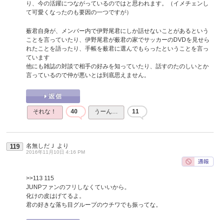
り、今の活躍につながっているのではと思われます。（イメチェンし
て可愛くなったのも要因の一つですが）
薮君自身が、メンバー内で伊野尾君にしか話せないことがあるという
ことを言っていたり、伊野尾君が薮君の家でサッカーのDVDを見せら
れたことを語ったり、手帳を薮君に選んでもらったということを言っ
ています
他にも雑誌の対談で相手の好みを知っていたり、話すのたのしいとか
言っているので仲が悪いとは到底思えません。
それな！
40
うーん…
11
名無しだＪ
より
119
2016年11月10日 4:16 PM
>>113
115
JUNPファンのフリしなくていいから。
化けの皮はげてるよ。
君の好きな落ち目グループのウチワでも振ってな。