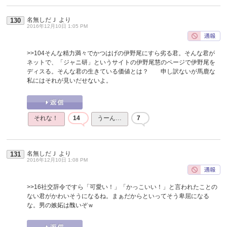
名無しだＪ
より
130
2016年12月10日 1:05 PM
>>104
そんな精力満々でかつはげの伊野尾にすら劣る君。そんな君が
ネットで、「ジャニ研」というサイトの伊野尾慧のページで伊野尾を
ディスる。そんな君の生きている価値とは？ 申し訳ないが馬鹿な
私にはそれが見いだせないよ。
それな！
14
うーん…
7
名無しだＪ
より
131
2016年12月10日 1:08 PM
>>16
社交辞令ですら「可愛い！」「かっこいい！」と言われたことの
ない君がかわいそうになるね。まぁだからといってそう卑屈になる
な。男の嫉妬は醜いぞｗ