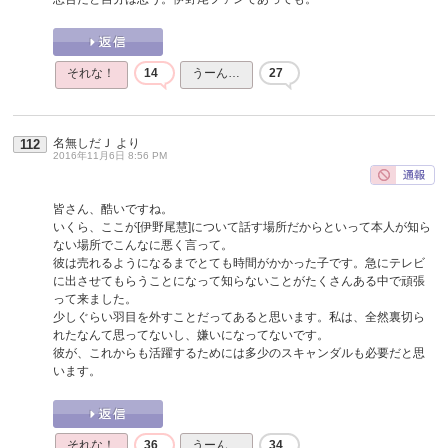
それな！
14
うーん…
27
名無しだＪ
より
112
2016年11月6日 8:56 PM
皆さん、酷いですね。
いくら、ここが[伊野尾慧]について話す場所だからといって本人が知ら
ない場所でこんなに悪く言って。
彼は売れるようになるまでとても時間がかかった子です。急にテレビ
に出させてもらうことになって知らないことがたくさんある中で頑張
って来ました。
少しぐらい羽目を外すことだってあると思います。私は、全然裏切ら
れたなんて思ってないし、嫌いになってないです。
彼が、これからも活躍するためには多少のスキャンダルも必要だと思
います。
それな！
36
うーん…
34