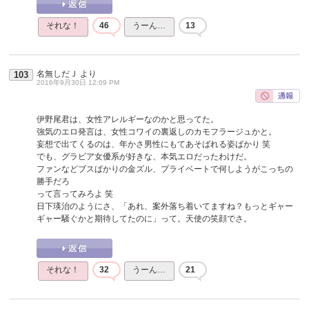
それな！
46
うーん…
13
名無しだＪ
より
103
2016年9月30日 12:09 PM
伊野尾君は、女性アレルギーなのかと思ってた。
強気のエロ発言は、女性コワイの裏返しのカモフラージュかと。
妄想で出てくるのは、年かさ男性にもてあそばれる姿ばかり 笑
でも、グラビア女優系が好きな、本気エロだったわけだ。
ファンなどブスばかりの金ズル、プライベートで何しようがこっちの
勝手だろ
って言ってみろよ 笑
日下瑛治のようにさ、「あれ、案外落ち着いてますね？もっとギャー
ギャー騒ぐかと期待してたのに」って。天使の笑顔でさ。
それな！
32
うーん…
21