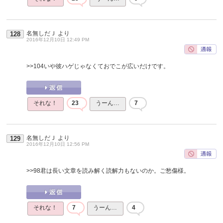
名無しだＪ
より
128
2016年12月10日 12:49 PM
>>104
いや彼ハゲじゃなくておでこが広いだけです。
それな！
23
うーん…
7
名無しだＪ
より
129
2016年12月10日 12:56 PM
>>98
君は長い文章を読み解く読解力もないのか。ご愁傷様。
それな！
7
うーん…
4