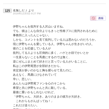
名無しだＪ
より
125
2016年12月5日 9:27 PM
伊野ちゃんを批判する人沢山いますね。
でも、彼はこんな自分よりもきっと性格ブスに批判されるために
事務所に入ったんじゃない。
しかも、コメントを見て批判している人は思わないのだろうか。
現に伊野ちゃんを愛している人、伊野ちゃんが生きがいの人、
彼のことを応援している人が
批判してる人よりも圧倒的に多く、ハゲとか顔でかいとか
一生直らないことを馬鹿にするのでは無く、
逆にぜんぶまとめて好きだと言っている人がいることに。
私はこの伊野尾慧が全部好きだから、
肯定派が多いのかなと胸を躍らせて見たのに、
あえなく、馬鹿にけなされていて
辛い。悲しい。
あんたらは伊野尾ファンを心のそこから
希望と共に伊野ちゃんと共に殺している。
最後に重いかもしれないけれど、
「伊野ちゃん、大好き。ありのままの彼方が大好き。
これからもがんばってね！」
これだけ送りたい。