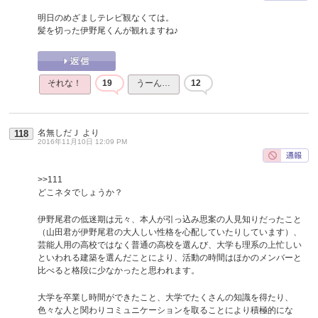
明日のめざましテレビ観なくては。
髪を切った伊野尾くんが観れますね♪
それな！
19
うーん…
12
名無しだＪ
より
118
2016年11月10日 12:09 PM
>>111
どこネタでしょうか？
伊野尾君の低迷期は元々、本人が引っ込み思案の人見知りだったこと
（山田君が伊野尾君の大人しい性格を心配していたりしています）、
芸能人用の高校ではなく普通の高校を選んび、大学も理系の上忙しい
といわれる建築を選んだことにより、活動の時間はほかのメンバーと
比べると格段に少なかったと思われます。
大学を卒業し時間ができたこと、大学でたくさんの知識を得たり、
色々な人と関わりコミュニケーションを取ることにより積極的にな