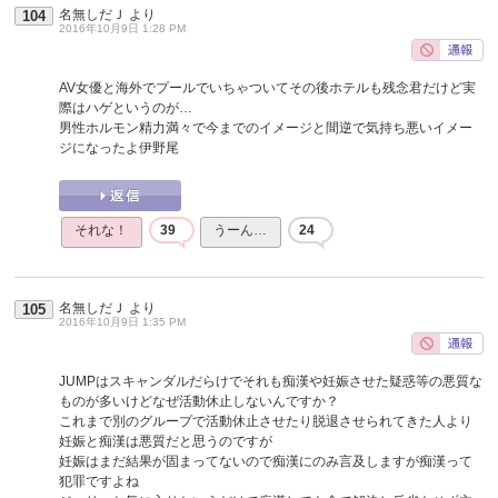
名無しだＪ
より
104
2016年10月9日 1:28 PM
AV女優と海外でプールでいちゃついてその後ホテルも残念君だけど実
際はハゲというのが…
男性ホルモン精力満々で今までのイメージと間逆で気持ち悪いイメー
ジになったよ伊野尾
それな！
39
うーん…
24
名無しだＪ
より
105
2016年10月9日 1:35 PM
JUMPはスキャンダルだらけでそれも痴漢や妊娠させた疑惑等の悪質な
ものが多いけどなぜ活動休止しないんですか？
これまで別のグループで活動休止させたり脱退させられてきた人より
妊娠と痴漢は悪質だと思うのですが
妊娠はまだ結果が固まってないので痴漢にのみ言及しますが痴漢って
犯罪ですよね