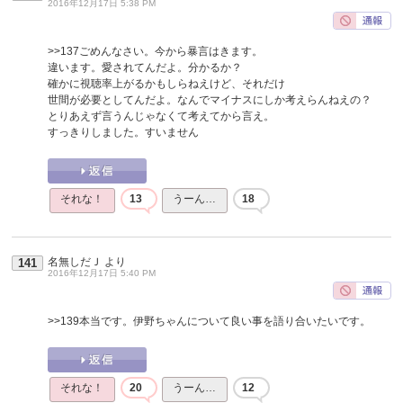
2016年12月17日 5:38 PM
>>137
ごめんなさい。今から暴言はきます。
違います。愛されてんだよ。分かるか？
確かに視聴率上がるかもしらねえけど、それだけ
世間が必要としてんだよ。なんでマイナスにしか考えらんねえの？
とりあえず言うんじゃなくて考えてから言え。
すっきりしました。すいません
それな！
13
うーん…
18
名無しだＪ
より
141
2016年12月17日 5:40 PM
>>139
本当です。伊野ちゃんについて良い事を語り合いたいです。
それな！
20
うーん…
12