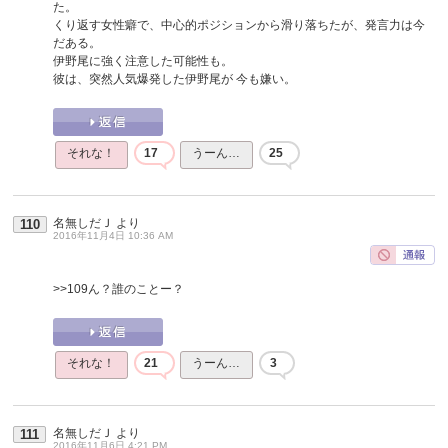
た。
くり返す女性癖で、中心的ポジションから滑り落ちたが、発言力は今
だある。
伊野尾に強く注意した可能性も。
彼は、突然人気爆発した伊野尾が 今も嫌い。
それな！
17
うーん…
25
名無しだＪ
より
110
2016年11月4日 10:36 AM
>>109
ん？誰のことー？
それな！
21
うーん…
3
名無しだＪ
より
111
2016年11月6日 4:21 PM