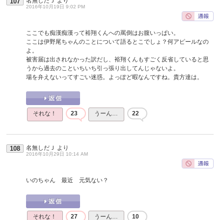
名無しだＪ
より
107
2016年10月19日 9:02 PM
ここでも痴漢痴漢って裕翔くんへの罵倒はお腹いっぱい。
ここは伊野尾ちゃんのことについて語るとこでしょ？何アピールなの
よ。
被害届は出されなかった訳だし、裕翔くんもすごく反省していると思
うから過去のこといちいち引っ張り出してんじゃないよ。
場を弁えないってすごい迷惑。よっぽど暇なんですね。貴方達は。
それな！
23
うーん…
22
名無しだＪ
より
108
2016年10月29日 10:14 AM
いのちゃん 最近 元気ない？
それな！
27
うーん…
10