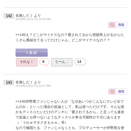
名無しだＪ
より
142
2016年12月17日 8:35 PM
>>140
え？どこがマイナスなの？愛されてるから視聴率上がるからた
くさん番組出てるってだけじゃん。どこがマイナスなの？？
それな！
8
うーん…
14
名無しだＪ
より
143
2016年12月17日 8:47 PM
>>140
伊野尾ファンじゃない人が「なぜあいつがこんなにテレビ出て
んのか」といった場合の反論として、私は述べただけです。そんな誰
かをディスりたいだけのアンチに「愛されてるから」と言っても速攻
で反論とも呼べないようなディスりが来る可能性が十分にあります
（「うわｗヲタクきもｗｗ」等）
なので確固たる、ファンじゃなくとも、プロデューサーが伊野尾を使