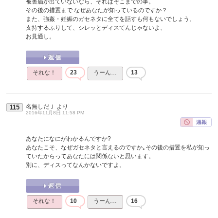
被害届が出ていないなら、それはそこまでの事。
その後の措置まで なぜあなたが知っているのですか？
また、強姦・妊娠のガセネタに全てを話すも何もないでしょう。
支持するふりして、シレッとディスてんじゃないよ、
お見通し。
それな！
23
うーん…
13
名無しだＪ
より
115
2016年11月8日 11:58 PM
あなたになにがわかるんですか?
あなたこそ、なぜガセネタと言えるのですか｡その後の措置を私が知っ
ていたからってあなたには関係ないと思います。
別に、ディスってなんかないですよ。
それな！
10
うーん…
16