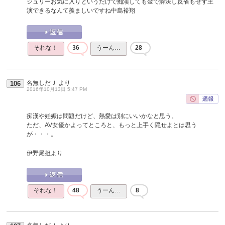
ジュリーお気に入りというだけで痴漢しても金で解決し反省もせず主
演できるなんて羨ましいですね中島裕翔
それな！
36
うーん…
28
名無しだＪ
より
106
2016年10月13日 5:47 PM
痴漢や妊娠は問題だけど、熱愛は別にいいかなと思う。
ただ、AV女優かよってところと、もっと上手く隠せよとは思う
が・・・。
伊野尾担より
それな！
48
うーん…
8