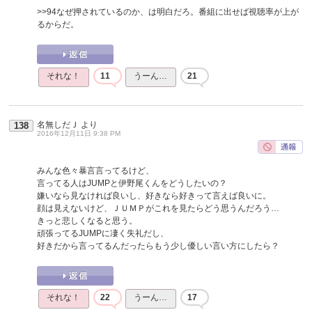
>>94
なぜ押されているのか、は明白だろ。番組に出せば視聴率が上が
るからだ。
それな！
11
うーん…
21
名無しだＪ
より
138
2016年12月11日 9:38 PM
みんな色々暴言言ってるけど、
言ってる人はJUMPと伊野尾くんをどうしたいの？
嫌いなら見なければ良いし、好きなら好きって言えば良いに。
顔は見えないけど、ＪＵＭＰがこれを見たらどう思うんだろう…
きっと悲しくなると思う。
頑張ってるJUMPに凄く失礼だし、
好きだから言ってるんだったらもう少し優しい言い方にしたら？
それな！
22
うーん…
17