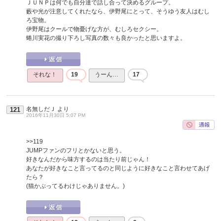
ＪＵＮＰは何でも自分達で話し合って決めるグループ。
藪や光が注意してくれたなら、伊野尾にとって、そうゆう友人はむし
ろ宝物。
伊野尾はクールで物憂げな方が、むしろセクシー。
蜷川実花の撮り下ろし写真の数々も良かったと思いますよ。
それな！
19
うーん…
17
名無しだＪ
より
121
2016年11月30日 5:07 PM
>>119
JUMPファンのフリとかないと思う。
好きなんだから味方するのは当たり前じゃん！
あなたが好きなこと言ってるのと同じように好きなこと言わせてあげ
たら？
(猫かぶってるわけじゃありません。)