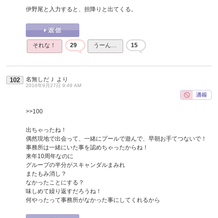
伊野尾と入力すると、担降りと出てくる。
それな！
29
うーん…
15
名無しだＪ
より
102
2016年9月27日 9:49 AM
>>100
出ちゃったね！
偶然現地で出会って、一緒にプールで遊んで、早朝お手てつないで！
事務所は一緒にいた事を認めちゃったからね！
来年10周年なのに
グループの半分がスキャンダルまみれ
またもみ消し？
なかったことにする？
味しめて繰り返すだろうね！
何やったって事務所がなかった事にしてくれるから