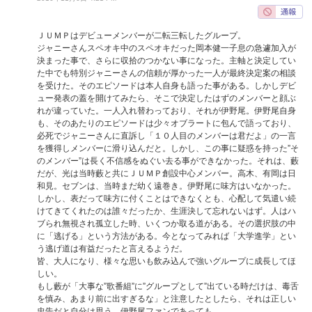
ＪＵＭＰはデビューメンバーが二転三転したグループ。
ジャニーさんスペオキ中のスペオキだった岡本健一子息の急遽加入が
決まった事で、さらに収拾のつかない事になった。主軸と決定してい
た中でも特別ジャニーさんの信頼が厚かった一人が最終決定案の相談
を受けた。そのエピソードは本人自身も語った事がある。しかしデビ
ュー発表の蓋を開けてみたら、そこで決定したはずのメンバーと顔ぶ
れが違っていた。一人入れ替わっており、それが伊野尾。伊野尾自身
も、そのあたりのエピソードは少々オブラートに包んで語っており、
必死でジャニーさんに直訴し「１０人目のメンバーは君だよ」の一言
を獲得しメンバーに滑り込んだと。しかし、この事に疑惑を持った”そ
のメンバー”は長く不信感をぬぐい去る事ができなかった。それは、藪
だが、光は当時藪と共にＪＵＭＰ創設中心メンバー。高木、有岡は日
和見。セブンは、当時まだ幼く遠巻き。伊野尾に味方はいなかった。
しかし、表だって味方に付くことはできなくとも、心配して気遣い続
けてきてくれたのは誰々だったか、生涯決して忘れないはず。人はハ
ブられ無視され孤立した時、いくつか取る道がある。その選択肢の中
に「逃げる」という方法がある。今となってみれば「大学進学」とい
う逃げ道は有益だったと言えるようだ。
皆、大人になり、様々な思いも飲み込んで強いグループに成長してほ
しい。
もし藪が「大事な”歌番組”に”グループとして”出ている時だけは、毒舌
を慎み、あまり前に出すぎるな」と注意したとしたら、それは正しい
忠告だと自分は思う。伊野尾ファンであっても。