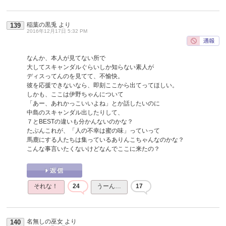
稲葉の黒兎
より
139
2016年12月17日 5:32 PM
なんか、本人が見てない所で
大してスキャンダルぐらいしか知らない素人が
ディスってんのを見てて、不愉快。
彼を応援できないなら、即刻ここから出てってほしい。
しかも、ここは伊野ちゃんについて
「あー、あれかっこいいよね」とか話したいのに
中島のスキャンダル出したりして、
７とBESTの違いも分かんないのかな？
たぶんこれが、「人の不幸は蜜の味」っていって
馬鹿にする人たちは集っているありんこちゃんなのかな？
こんな事言いたくないけどなんでここに来たの？
それな！
24
うーん…
17
名無しの巫女
より
140