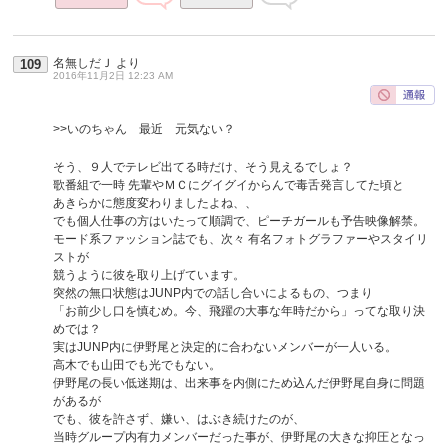
名無しだＪ
より
109
2016年11月2日 12:23 AM
>>いのちゃん 最近 元気ない？
そう、９人でテレビ出てる時だけ、そう見えるでしょ？
歌番組で一時 先輩やＭＣにグイグイからんで毒舌発言してた頃と
あきらかに態度変わりましたよね、、
でも個人仕事の方はいたって順調で、ピーチガールも予告映像解禁。
モード系ファッション誌でも、次々 有名フォトグラファーやスタイリ
ストが
競うように彼を取り上げています。
突然の無口状態はJUNP内での話し合いによるもの、つまり
「お前少し口を慎むめ。今、飛躍の大事な年時だから」ってな取り決
めでは？
実はJUNP内に伊野尾と決定的に合わないメンバーが一人いる。
高木でも山田でも光でもない。
伊野尾の長い低迷期は、出来事を内側にため込んだ伊野尾自身に問題
があるが
でも、彼を許さず、嫌い、はぶき続けたのが、
当時グループ内有力メンバーだった事が、伊野尾の大きな抑圧となっ