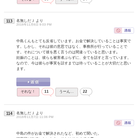
名無しだＪ
より
113
2016年11月6日 9:03 PM
中島くんもとても反省しています。お金で解決していることは事実で
す。しかし、それは彼の意思ではなく、事務所が行っていることで
す。それについて彼を悪く言うのは間違っていると思います｡
妊娠のことは、彼らも被害者ぶらずに、全てを話すと言っています。
なので、今は彼らが事実を話すまでは待っていることが大切だと思い
ます。
それな！
11
うーん…
22
名無しだＪ
より
114
2016年11月7日 11:06 PM
中島の件がお金で解決されたなど、初めて聞いた。