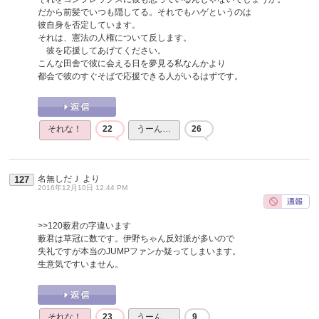
だから前髪でいつも隠してる。それでもハゲというのは
彼自身を否定しています。
それは、憲法の人権について反します。
彼を応援してあげてください。
こんな田舎で彼に会える日を夢見る私なんかより
都会で彼のすぐそばで応援できる人がいるはずです。
それな！
22
うーん…
26
名無しだＪ
より
127
2016年12月10日 12:44 PM
>>120
薮君の字違います
薮君は草冠に数です。伊野ちゃん反対派が多いので
失礼ですが本当のJUMPファンか疑ってしまいます。
生意気ですいません。
それな！
23
うーん…
9