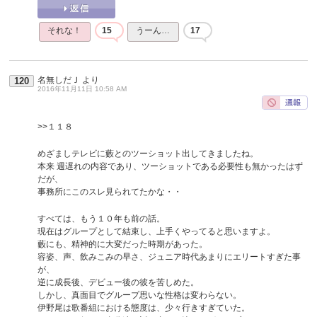
それな！
15
うーん…
17
名無しだＪ
より
120
2016年11月11日 10:58 AM
>>１１８
めざましテレビに藪とのツーショット出してきましたね。
本来 週遅れの内容であり、ツーショットである必要性も無かったはず
だが、
事務所にこのスレ見られてたかな・・
すべては、もう１０年も前の話。
現在はグループとして結束し、上手くやってると思いますよ。
藪にも、精神的に大変だった時期があった。
容姿、声、飲みこみの早さ、ジュニア時代あまりにエリートすぎた事
が、
逆に成長後、デビュー後の彼を苦しめた。
しかし、真面目でグループ思いな性格は変わらない。
伊野尾は歌番組における態度は、少々行きすぎていた。