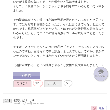
いたがる反論を先にすることが優先だと私は考えました。
そして、「視聴率が上がるから」が最も的を射ていると思いそう書き
ました。
その視聴率が上がる理由は勿論伊野尾が愛されているからだと思いま
す。ではなぜそれを書かなかったか。それは言うまでもないと思って
からです。視聴率が上がるということはそれだけ伊野尾を好きな人が
いるからだ、と、そこにこの場合当然イコールが成り立つと思ったか
らです。
ですが、どうやらあなたの目には私が「アンチ」であるかのように映
ったのですね。舌足らずで申し訳ありませんでした。ですが、私がア
ンチではないということはわかっていただきたく釈明致しました。
（趣旨がずれる。という批判が来ること覚悟で長文返事しました。）
それな！
17
うーん…
5
名無しだＪ
より
144
2016年12月19日 10:33 PM