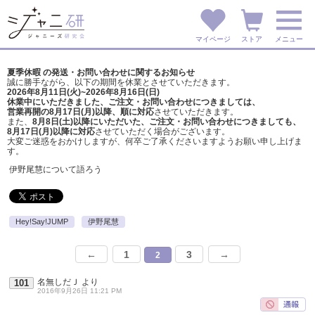
マイページ
ストア
メニュー
夏季休暇 の発送・お問い合わせに関するお知らせ
誠に勝手ながら、以下の期間を休業とさせていただきます。
2026年8月11日(火)~2026年8月16日(日)
休業中にいただきました、ご注文・お問い合わせにつきましては、
営業再開の8月17日(月)以降、順に対応
させていただきます。
また、
8月8日(土)以降にいただいた、ご注文・
お問い合わせにつきましても、
8月17日(月)以降に対応
させていただく場合がございます。
大変ご迷惑をおかけしますが、
何卒ご了承くださいますようお願い申し上げま
す。
伊野尾慧について語ろう
Hey!Say!JUMP
伊野尾慧
←
1
3
→
2
名無しだＪ
より
101
2016年9月26日 11:21 PM