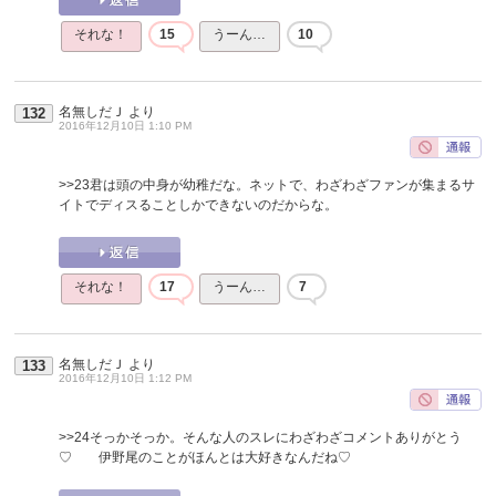
それな！
15
うーん…
10
名無しだＪ
より
132
2016年12月10日 1:10 PM
>>23
君は頭の中身が幼稚だな。ネットで、わざわざファンが集まるサ
イトでディスることしかできないのだからな。
それな！
17
うーん…
7
名無しだＪ
より
133
2016年12月10日 1:12 PM
>>24
そっかそっか。そんな人のスレにわざわざコメントありがとう
♡ 伊野尾のことがほんとは大好きなんだね♡