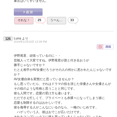
暴言はいてすいません。
それな！
25
うーん…
33
Luna
より
126
2016年12月10日 12:39 PM
伊野尾君、頑張っているのに・・
芸能人って大変ですね。伊野尾君が誰と付き合おうが
勝手じゃないですか？
たとえ相手がAV女優だろうがその人の何かに惹かれたんじゃないです
か？
AV女優自体を変態だと思っていませんか？
もし思っていたら、それはドラマの役を演じた俳優さんや女優さんが
その役のような性格と思うことと同じです。
彼も人間です。恋愛の受け方も違います。
ただでさえ忙しくて、プライベートも赤裸々になってしまう彼に
恋愛も制限するのはおかしいです。
彼を侮辱する人がこんなにいるのなら、一種のいじめです。
ハゲっていう人、彼はおでこが広いだけです。
それをコンプレックスに彼も思っているんじゃないでしょうか。