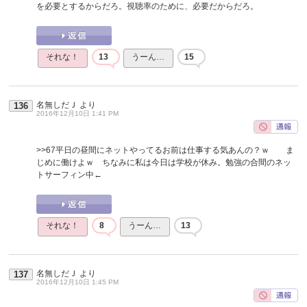
を必要とするからだろ。視聴率のために、必要だからだろ。
それな！
13
うーん…
15
名無しだＪ
より
136
2016年12月10日 1:41 PM
>>67
平日の昼間にネットやってるお前は仕事する気あんの？ｗ ま
じめに働けよｗ ちなみに私は今日は学校が休み。勉強の合間のネッ
トサーフィン中←
それな！
8
うーん…
13
名無しだＪ
より
137
2016年12月10日 1:45 PM