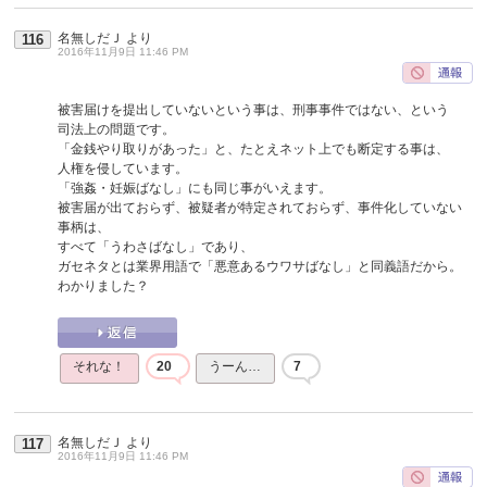
名無しだＪ
より
116
2016年11月9日 11:46 PM
被害届けを提出していないという事は、刑事事件ではない、という
司法上の問題です。
「金銭やり取りがあった」と、たとえネット上でも断定する事は、
人権を侵しています。
「強姦・妊娠ばなし」にも同じ事がいえます。
被害届が出ておらず、被疑者が特定されておらず、事件化していない
事柄は、
すべて「うわさばなし」であり、
ガセネタとは業界用語で「悪意あるウワサばなし」と同義語だから。
わかりました？
それな！
20
うーん…
7
名無しだＪ
より
117
2016年11月9日 11:46 PM