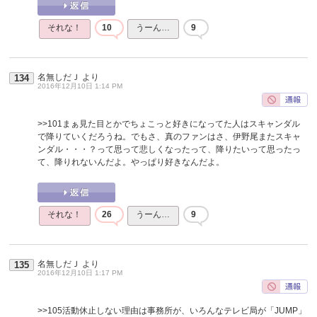
それな！
10
うーん…
9
名無しだＪ
より
134
2016年12月10日 1:14 PM
>>101
まぁ見た目とかでちょこっと好きになってた人はスキャンダル
で降りていくだろうね。でもさ、真のファンはさ、伊野尾またスキャ
ンダル・・・？って思って悲しくなったって、降りたいって思ったっ
て、降りれないんだよ。やっぱり好きなんだよ。
それな！
26
うーん…
9
名無しだＪ
より
135
2016年12月10日 1:17 PM
>>105
活動休止しない理由は事務所が、いろんなテレビ局が「JUMP」