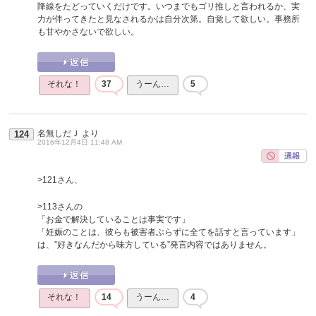
降線をたどっていくだけです。いつまでもゴリ推しと言われるか、実
力が伴ってきたと見なされるかは自分次第。自覚して欲しい。事務所
も甘やかさないで欲しい。
それな！
37
うーん…
5
名無しだＪ
より
124
2016年12月4日 11:48 AM
>121さん、
>113さんの
「お金で解決していることは事実です」
「妊娠のことは、彼らも被害者ぶらずに全てを話すと言っています」
は、”好きなんだから味方している”発言内容ではありません。
それな！
14
うーん…
4