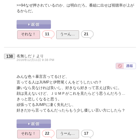
>>94
なぜ押されているのか、は明白だろ。番組に出せば視聴率が上が
るからだ。
それな！
11
うーん…
21
名無しだＪ
より
138
2016年12月11日 9:38 PM
みんな色々暴言言ってるけど、
言ってる人はJUMPと伊野尾くんをどうしたいの？
嫌いなら見なければ良いし、好きなら好きって言えば良いに。
顔は見えないけど、ＪＵＭＰがこれを見たらどう思うんだろう…
きっと悲しくなると思う。
頑張ってるJUMPに凄く失礼だし、
好きだから言ってるんだったらもう少し優しい言い方にしたら？
それな！
22
うーん…
17