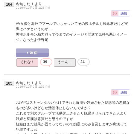
名無しだＪ
より
104
2016年10月9日 1:28 PM
AV女優と海外でプールでいちゃついてその後ホテルも残念君だけど実
際はハゲというのが…
男性ホルモン精力満々で今までのイメージと間逆で気持ち悪いイメー
ジになったよ伊野尾
それな！
39
うーん…
24
名無しだＪ
より
105
2016年10月9日 1:35 PM
JUMPはスキャンダルだらけでそれも痴漢や妊娠させた疑惑等の悪質な
ものが多いけどなぜ活動休止しないんですか？
これまで別のグループで活動休止させたり脱退させられてきた人より
妊娠と痴漢は悪質だと思うのですが
妊娠はまだ結果が固まってないので痴漢にのみ言及しますが痴漢って
犯罪ですよね