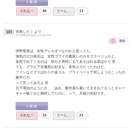
それな！
46
うーん…
13
名無しだＪ
より
103
2016年9月30日 12:09 PM
伊野尾君は、女性アレルギーなのかと思ってた。
強気のエロ発言は、女性コワイの裏返しのカモフラージュかと。
妄想で出てくるのは、年かさ男性にもてあそばれる姿ばかり 笑
でも、グラビア女優系が好きな、本気エロだったわけだ。
ファンなどブスばかりの金ズル、プライベートで何しようがこっちの
勝手だろ
って言ってみろよ 笑
日下瑛治のようにさ、「あれ、案外落ち着いてますね？もっとギャー
ギャー騒ぐかと期待してたのに」って。天使の笑顔でさ。
それな！
32
うーん…
21