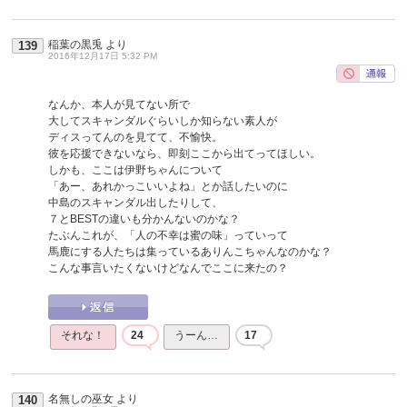
稲葉の黒兎
より
139
2016年12月17日 5:32 PM
なんか、本人が見てない所で
大してスキャンダルぐらいしか知らない素人が
ディスってんのを見てて、不愉快。
彼を応援できないなら、即刻ここから出てってほしい。
しかも、ここは伊野ちゃんについて
「あー、あれかっこいいよね」とか話したいのに
中島のスキャンダル出したりして、
７とBESTの違いも分かんないのかな？
たぶんこれが、「人の不幸は蜜の味」っていって
馬鹿にする人たちは集っているありんこちゃんなのかな？
こんな事言いたくないけどなんでここに来たの？
それな！
24
うーん…
17
名無しの巫女
より
140