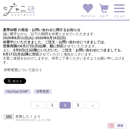
マイページ
ストア
メニュー
夏季休暇 の発送・お問い合わせに関するお知らせ
誠に勝手ながら、以下の期間を休業とさせていただきます。
2026年8月11日(火)~2026年8月16日(日)
休業中にいただきました、ご注文・お問い合わせにつきましては、
営業再開の8月17日(月)以降、順に対応
させていただきます。
また、
8月8日(土)以降にいただいた、ご注文・
お問い合わせにつきましても、
8月17日(月)以降に対応
させていただく場合がございます。
大変ご迷惑をおかけしますが、
何卒ご了承くださいますようお願い申し上げま
す。
伊野尾慧について語ろう
Hey!Say!JUMP
伊野尾慧
←
1
3
→
2
名無しだＪ
より
101
2016年9月26日 11:21 PM