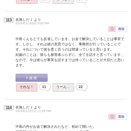
名無しだＪ
より
113
2016年11月6日 9:03 PM
中島くんもとても反省しています。お金で解決していることは事実で
す。しかし、それは彼の意思ではなく、事務所が行っていることで
す。それについて彼を悪く言うのは間違っていると思います｡
妊娠のことは、彼らも被害者ぶらずに、全てを話すと言っています。
なので、今は彼らが事実を話すまでは待っていることが大切だと思い
ます。
それな！
11
うーん…
22
名無しだＪ
より
114
2016年11月7日 11:06 PM
中島の件がお金で解決されたなど、初めて聞いた。