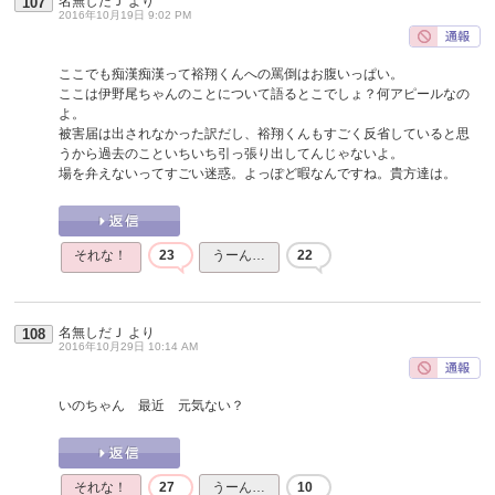
名無しだＪ
より
107
2016年10月19日 9:02 PM
ここでも痴漢痴漢って裕翔くんへの罵倒はお腹いっぱい。
ここは伊野尾ちゃんのことについて語るとこでしょ？何アピールなの
よ。
被害届は出されなかった訳だし、裕翔くんもすごく反省していると思
うから過去のこといちいち引っ張り出してんじゃないよ。
場を弁えないってすごい迷惑。よっぽど暇なんですね。貴方達は。
それな！
23
うーん…
22
名無しだＪ
より
108
2016年10月29日 10:14 AM
いのちゃん 最近 元気ない？
それな！
27
うーん…
10