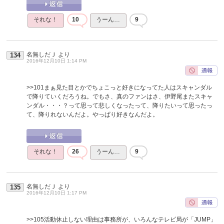
それな！
10
うーん…
9
名無しだＪ
より
134
2016年12月10日 1:14 PM
>>101
まぁ見た目とかでちょこっと好きになってた人はスキャンダル
で降りていくだろうね。でもさ、真のファンはさ、伊野尾またスキャ
ンダル・・・？って思って悲しくなったって、降りたいって思ったっ
て、降りれないんだよ。やっぱり好きなんだよ。
それな！
26
うーん…
9
名無しだＪ
より
135
2016年12月10日 1:17 PM
>>105
活動休止しない理由は事務所が、いろんなテレビ局が「JUMP」