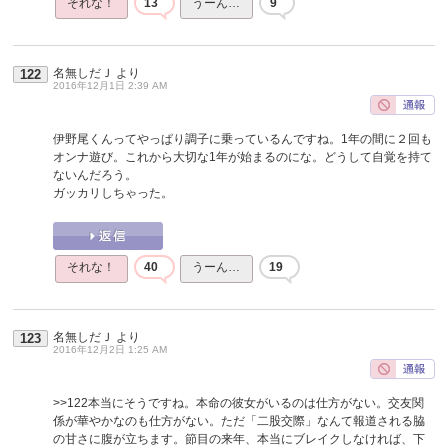
それな！
13
うーん…
9
名無しだＪ
より
122
2016年12月1日 2:39 AM
伊野尾くんってやっぱり調子に乗っているんですね。1年の間に２回も
オンナ遊び。これから大切な1年が始まるのにな。どうして自覚を持て
ないんだろう。
ガッカリしちゃった。
それな！
40
うーん…
19
名無しだＪ
より
123
2016年12月2日 1:25 AM
>>122
本当にそうですね。本命の彼女がいるのは仕方がない。交友関
係が華やかなのも仕方がない。ただ「二股交際」なんて報道される脇
の甘さに腹が立ちます。節目の来年、本当にブレイクしなければ、下