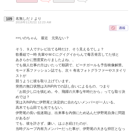
名無しだＪ
より
109
2016年11月2日 12:23 AM
>>いのちゃん 最近 元気ない？
そう、９人でテレビ出てる時だけ、そう見えるでしょ？
歌番組で一時 先輩やＭＣにグイグイからんで毒舌発言してた頃と
あきらかに態度変わりましたよね、、
でも個人仕事の方はいたって順調で、ピーチガールも予告映像解禁。
モード系ファッション誌でも、次々 有名フォトグラファーやスタイリ
ストが
競うように彼を取り上げています。
突然の無口状態はJUNP内での話し合いによるもの、つまり
「お前少し口を慎むめ。今、飛躍の大事な年時だから」ってな取り決
めでは？
実はJUNP内に伊野尾と決定的に合わないメンバーが一人いる。
高木でも山田でも光でもない。
伊野尾の長い低迷期は、出来事を内側にため込んだ伊野尾自身に問題
があるが
でも、彼を許さず、嫌い、はぶき続けたのが、
当時グループ内有力メンバーだった事が、伊野尾の大きな抑圧となっ