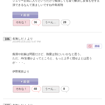
ジュリーお気に入りというだけで痴漢しても金で解決し反省もせず主
演できるなんて羨ましいですね中島裕翔
それな！
36
うーん…
28
名無しだＪ
より
106
2016年10月13日 5:47 PM
痴漢や妊娠は問題だけど、熱愛は別にいいかなと思う。
ただ、AV女優かよってところと、もっと上手く隠せよとは思う
が・・・。
伊野尾担より
それな！
48
うーん…
8