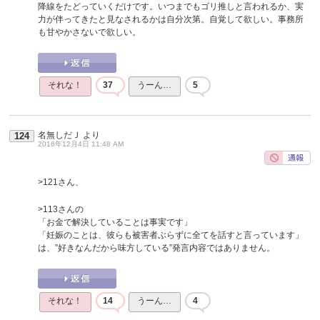
降線をたどっていくだけです。いつまでもゴリ推しと言われるか、実
力が伴ってきたと見なされるかは自分次第。自覚して欲しい。事務所
も甘やかさないで欲しい。
それな！
37
うーん…
5
名無しだＪ
より
124
2016年12月4日 11:48 AM
>121さん、
>113さんの
「お金で解決していることは事実です」
「妊娠のことは、彼らも被害者ぶらずに全てを話すと言っています」
は、”好きなんだから味方している”発言内容ではありません。
それな！
14
うーん…
4