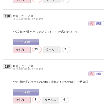
名無しだＪ
より
128
2016年12月10日 12:49 PM
>>104
いや彼ハゲじゃなくておでこが広いだけです。
それな！
23
うーん…
7
名無しだＪ
より
129
2016年12月10日 12:56 PM
>>98
君は長い文章を読み解く読解力もないのか。ご愁傷様。
それな！
7
うーん…
4