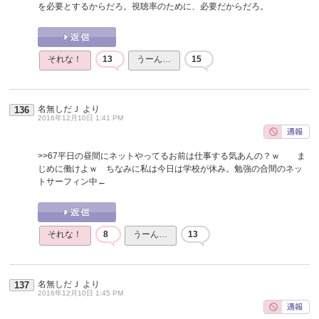
を必要とするからだろ。視聴率のために、必要だからだろ。
それな！
13
うーん…
15
名無しだＪ
より
136
2016年12月10日 1:41 PM
>>67
平日の昼間にネットやってるお前は仕事する気あんの？ｗ ま
じめに働けよｗ ちなみに私は今日は学校が休み。勉強の合間のネッ
トサーフィン中←
それな！
8
うーん…
13
名無しだＪ
より
137
2016年12月10日 1:45 PM