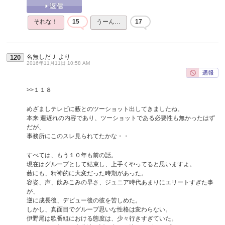
それな！
15
うーん…
17
名無しだＪ
より
120
2016年11月11日 10:58 AM
>>１１８
めざましテレビに藪とのツーショット出してきましたね。
本来 週遅れの内容であり、ツーショットである必要性も無かったはず
だが、
事務所にこのスレ見られてたかな・・
すべては、もう１０年も前の話。
現在はグループとして結束し、上手くやってると思いますよ。
藪にも、精神的に大変だった時期があった。
容姿、声、飲みこみの早さ、ジュニア時代あまりにエリートすぎた事
が、
逆に成長後、デビュー後の彼を苦しめた。
しかし、真面目でグループ思いな性格は変わらない。
伊野尾は歌番組における態度は、少々行きすぎていた。