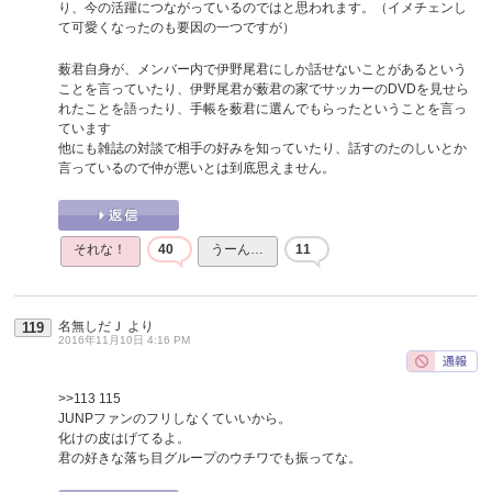
り、今の活躍につながっているのではと思われます。（イメチェンし
て可愛くなったのも要因の一つですが）
薮君自身が、メンバー内で伊野尾君にしか話せないことがあるという
ことを言っていたり、伊野尾君が薮君の家でサッカーのDVDを見せら
れたことを語ったり、手帳を薮君に選んでもらったということを言っ
ています
他にも雑誌の対談で相手の好みを知っていたり、話すのたのしいとか
言っているので仲が悪いとは到底思えません。
それな！
40
うーん…
11
名無しだＪ
より
119
2016年11月10日 4:16 PM
>>113
115
JUNPファンのフリしなくていいから。
化けの皮はげてるよ。
君の好きな落ち目グループのウチワでも振ってな。