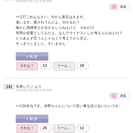
2016年12月17日 5:38 PM
>>137
ごめんなさい。今から暴言はきます。
違います。愛されてんだよ。分かるか？
確かに視聴率上がるかもしらねえけど、それだけ
世間が必要としてんだよ。なんでマイナスにしか考えらんねえの？
とりあえず言うんじゃなくて考えてから言え。
すっきりしました。すいません
それな！
13
うーん…
18
名無しだＪ
より
141
2016年12月17日 5:40 PM
>>139
本当です。伊野ちゃんについて良い事を語り合いたいです。
それな！
20
うーん…
12