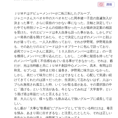
ＪＵＭＰはデビューメンバーが二転三転したグループ。
ジャニーさんスペオキ中のスペオキだった岡本健一子息の急遽加入が
決まった事で、さらに収拾のつかない事になった。主軸と決定してい
た中でも特別ジャニーさんの信頼が厚かった一人が最終決定案の相談
を受けた。そのエピソードは本人自身も語った事がある。しかしデビ
ュー発表の蓋を開けてみたら、そこで決定したはずのメンバーと顔ぶ
れが違っていた。一人入れ替わっており、それが伊野尾。伊野尾自身
も、そのあたりのエピソードは少々オブラートに包んで語っており、
必死でジャニーさんに直訴し「１０人目のメンバーは君だよ」の一言
を獲得しメンバーに滑り込んだと。しかし、この事に疑惑を持った”そ
のメンバー”は長く不信感をぬぐい去る事ができなかった。それは、藪
だが、光は当時藪と共にＪＵＭＰ創設中心メンバー。高木、有岡は日
和見。セブンは、当時まだ幼く遠巻き。伊野尾に味方はいなかった。
しかし、表だって味方に付くことはできなくとも、心配して気遣い続
けてきてくれたのは誰々だったか、生涯決して忘れないはず。人はハ
ブられ無視され孤立した時、いくつか取る道がある。その選択肢の中
に「逃げる」という方法がある。今となってみれば「大学進学」とい
う逃げ道は有益だったと言えるようだ。
皆、大人になり、様々な思いも飲み込んで強いグループに成長してほ
しい。
もし藪が「大事な”歌番組”に”グループとして”出ている時だけは、毒舌
を慎み、あまり前に出すぎるな」と注意したとしたら、それは正しい
忠告だと自分は思う。伊野尾ファンであっても。