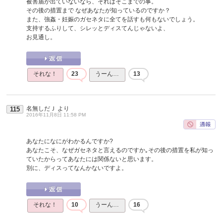
被害届が出ていないなら、それはそこまでの事。
その後の措置まで なぜあなたが知っているのですか？
また、強姦・妊娠のガセネタに全てを話すも何もないでしょう。
支持するふりして、シレッとディスてんじゃないよ、
お見通し。
それな！
23
うーん…
13
名無しだＪ
より
115
2016年11月8日 11:58 PM
あなたになにがわかるんですか?
あなたこそ、なぜガセネタと言えるのですか｡その後の措置を私が知っ
ていたからってあなたには関係ないと思います。
別に、ディスってなんかないですよ。
それな！
10
うーん…
16