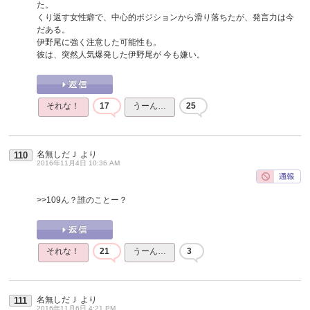
た。
くり返す女性癖で、中心的ポジションから滑り落ちたが、発言力は今
だある。
伊野尾に強く注意した可能性も。
彼は、突然人気爆発した伊野尾が 今も嫌い。
それな！
17
うーん…
25
名無しだＪ
より
110
2016年11月4日 10:36 AM
>>109
ん？誰のことー？
それな！
21
うーん…
3
名無しだＪ
より
111
2016年11月6日 4:21 PM