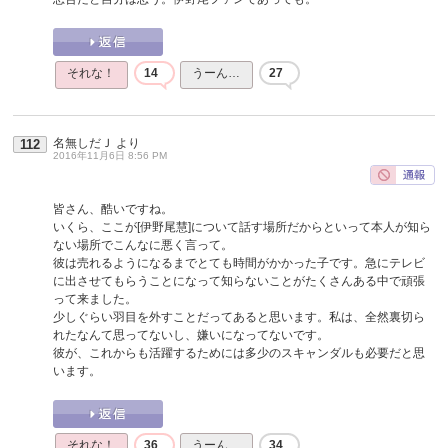
それな！
14
うーん…
27
名無しだＪ
より
112
2016年11月6日 8:56 PM
皆さん、酷いですね。
いくら、ここが[伊野尾慧]について話す場所だからといって本人が知ら
ない場所でこんなに悪く言って。
彼は売れるようになるまでとても時間がかかった子です。急にテレビ
に出させてもらうことになって知らないことがたくさんある中で頑張
って来ました。
少しぐらい羽目を外すことだってあると思います。私は、全然裏切ら
れたなんて思ってないし、嫌いになってないです。
彼が、これからも活躍するためには多少のスキャンダルも必要だと思
います。
それな！
36
うーん…
34