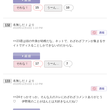
それな！
15
うーん…
10
名無しだＪ
より
132
2016年12月10日 1:10 PM
>>23
君は頭の中身が幼稚だな。ネットで、わざわざファンが集まるサ
イトでディスることしかできないのだからな。
それな！
17
うーん…
7
名無しだＪ
より
133
2016年12月10日 1:12 PM
>>24
そっかそっか。そんな人のスレにわざわざコメントありがとう
♡ 伊野尾のことがほんとは大好きなんだね♡