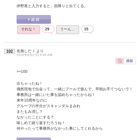
伊野尾と入力すると、担降りと出てくる。
それな！
29
うーん…
15
名無しだＪ
より
102
2016年9月27日 9:49 AM
>>100
出ちゃったね！
偶然現地で出会って、一緒にプールで遊んで、早朝お手てつないで！
事務所は一緒にいた事を認めちゃったからね！
来年10周年なのに
グループの半分がスキャンダルまみれ
またもみ消し？
なかったことにする？
味しめて繰り返すだろうね！
何やったって事務所がなかった事にしてくれるから