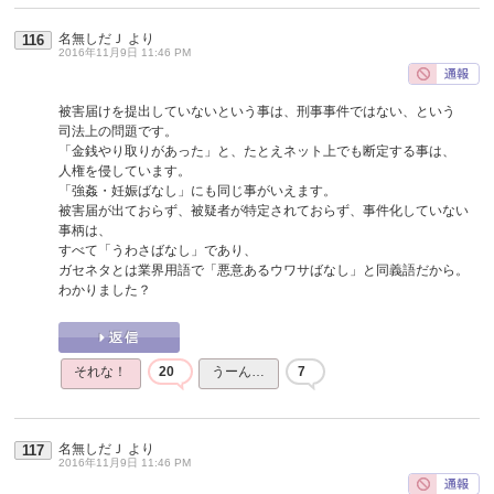
名無しだＪ
より
116
2016年11月9日 11:46 PM
被害届けを提出していないという事は、刑事事件ではない、という
司法上の問題です。
「金銭やり取りがあった」と、たとえネット上でも断定する事は、
人権を侵しています。
「強姦・妊娠ばなし」にも同じ事がいえます。
被害届が出ておらず、被疑者が特定されておらず、事件化していない
事柄は、
すべて「うわさばなし」であり、
ガセネタとは業界用語で「悪意あるウワサばなし」と同義語だから。
わかりました？
それな！
20
うーん…
7
名無しだＪ
より
117
2016年11月9日 11:46 PM