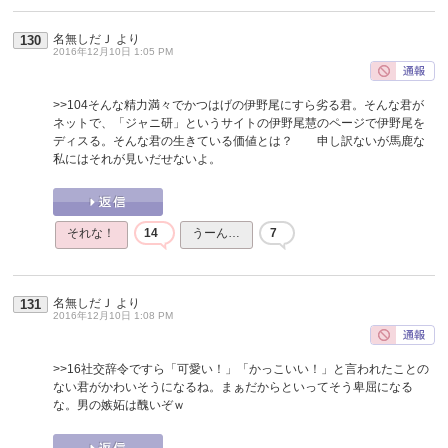
名無しだＪ
より
130
2016年12月10日 1:05 PM
>>104
そんな精力満々でかつはげの伊野尾にすら劣る君。そんな君が
ネットで、「ジャニ研」というサイトの伊野尾慧のページで伊野尾を
ディスる。そんな君の生きている価値とは？ 申し訳ないが馬鹿な
私にはそれが見いだせないよ。
それな！
14
うーん…
7
名無しだＪ
より
131
2016年12月10日 1:08 PM
>>16
社交辞令ですら「可愛い！」「かっこいい！」と言われたことの
ない君がかわいそうになるね。まぁだからといってそう卑屈になる
な。男の嫉妬は醜いぞｗ