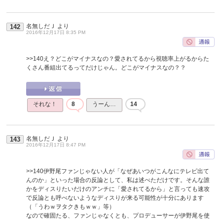
名無しだＪ
より
142
2016年12月17日 8:35 PM
>>140
え？どこがマイナスなの？愛されてるから視聴率上がるからた
くさん番組出てるってだけじゃん。どこがマイナスなの？？
それな！
8
うーん…
14
名無しだＪ
より
143
2016年12月17日 8:47 PM
>>140
伊野尾ファンじゃない人が「なぜあいつがこんなにテレビ出て
んのか」といった場合の反論として、私は述べただけです。そんな誰
かをディスりたいだけのアンチに「愛されてるから」と言っても速攻
で反論とも呼べないようなディスりが来る可能性が十分にあります
（「うわｗヲタクきもｗｗ」等）
なので確固たる、ファンじゃなくとも、プロデューサーが伊野尾を使