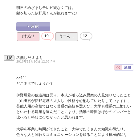
明日のめざましテレビ観なくては。
髪を切った伊野尾くんが観れますね♪
それな！
19
うーん…
12
名無しだＪ
より
118
2016年11月10日 12:09 PM
>>111
どこネタでしょうか？
伊野尾君の低迷期は元々、本人が引っ込み思案の人見知りだったこと
（山田君が伊野尾君の大人しい性格を心配していたりしています）、
芸能人用の高校ではなく普通の高校を選んび、大学も理系の上忙しい
といわれる建築を選んだことにより、活動の時間はほかのメンバーと
比べると格段に少なかったと思われます。
大学を卒業し時間ができたこと、大学でたくさんの知識を得たり、
色々な人と関わりコミュニケーションを取ることにより積極的にな