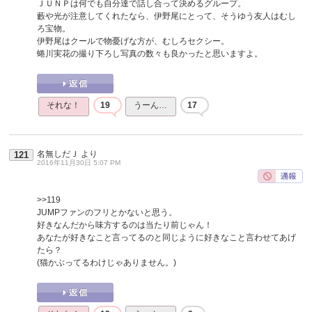
ＪＵＮＰは何でも自分達で話し合って決めるグループ。
藪や光が注意してくれたなら、伊野尾にとって、そうゆう友人はむし
ろ宝物。
伊野尾はクールで物憂げな方が、むしろセクシー。
蜷川実花の撮り下ろし写真の数々も良かったと思いますよ。
それな！
19
うーん…
17
名無しだＪ
より
121
2016年11月30日 5:07 PM
>>119
JUMPファンのフリとかないと思う。
好きなんだから味方するのは当たり前じゃん！
あなたが好きなこと言ってるのと同じように好きなこと言わせてあげ
たら？
(猫かぶってるわけじゃありません。)