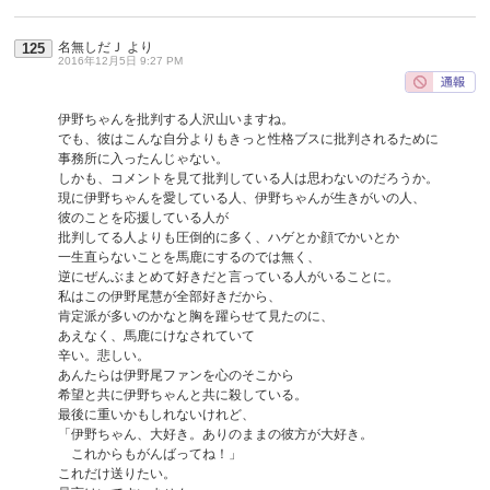
名無しだＪ
より
125
2016年12月5日 9:27 PM
伊野ちゃんを批判する人沢山いますね。
でも、彼はこんな自分よりもきっと性格ブスに批判されるために
事務所に入ったんじゃない。
しかも、コメントを見て批判している人は思わないのだろうか。
現に伊野ちゃんを愛している人、伊野ちゃんが生きがいの人、
彼のことを応援している人が
批判してる人よりも圧倒的に多く、ハゲとか顔でかいとか
一生直らないことを馬鹿にするのでは無く、
逆にぜんぶまとめて好きだと言っている人がいることに。
私はこの伊野尾慧が全部好きだから、
肯定派が多いのかなと胸を躍らせて見たのに、
あえなく、馬鹿にけなされていて
辛い。悲しい。
あんたらは伊野尾ファンを心のそこから
希望と共に伊野ちゃんと共に殺している。
最後に重いかもしれないけれど、
「伊野ちゃん、大好き。ありのままの彼方が大好き。
これからもがんばってね！」
これだけ送りたい。