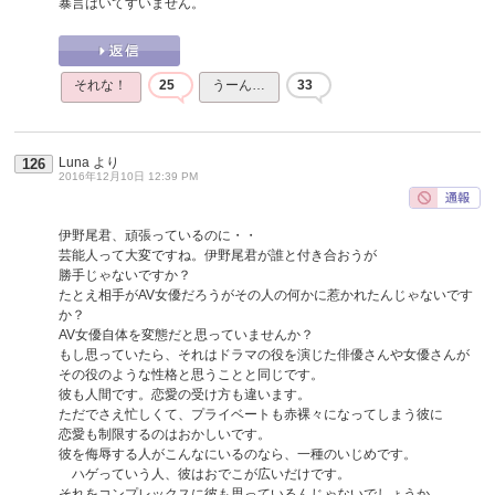
暴言はいてすいません。
それな！
25
うーん…
33
Luna
より
126
2016年12月10日 12:39 PM
伊野尾君、頑張っているのに・・
芸能人って大変ですね。伊野尾君が誰と付き合おうが
勝手じゃないですか？
たとえ相手がAV女優だろうがその人の何かに惹かれたんじゃないです
か？
AV女優自体を変態だと思っていませんか？
もし思っていたら、それはドラマの役を演じた俳優さんや女優さんが
その役のような性格と思うことと同じです。
彼も人間です。恋愛の受け方も違います。
ただでさえ忙しくて、プライベートも赤裸々になってしまう彼に
恋愛も制限するのはおかしいです。
彼を侮辱する人がこんなにいるのなら、一種のいじめです。
ハゲっていう人、彼はおでこが広いだけです。
それをコンプレックスに彼も思っているんじゃないでしょうか。