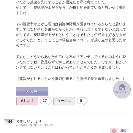
いたがる反論を先にすることが優先だと私は考えました。
そして、「視聴率が上がるから」が最も的を射ていると思いそう書き
ました。
その視聴率が上がる理由は勿論伊野尾が愛されているからだと思いま
す。ではなぜそれを書かなかったか。それは言うまでもないと思って
からです。視聴率が上がるということはそれだけ伊野尾を好きな人が
いるからだ、と、そこにこの場合当然イコールが成り立つと思ったか
らです。
ですが、どうやらあなたの目には私が「アンチ」であるかのように映
ったのですね。舌足らずで申し訳ありませんでした。ですが、私がア
ンチではないということはわかっていただきたく釈明致しました。
（趣旨がずれる。という批判が来ること覚悟で長文返事しました。）
それな！
17
うーん…
5
名無しだＪ
より
144
2016年12月19日 10:33 PM