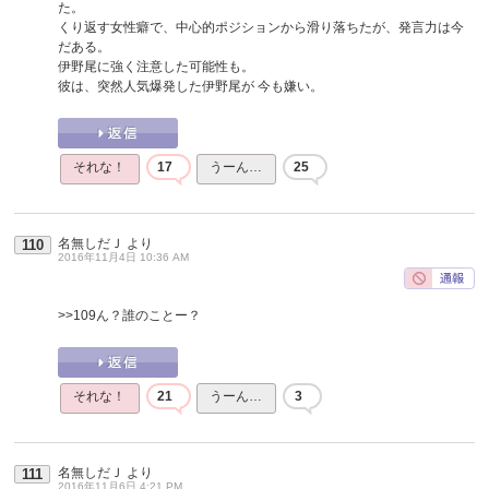
た。
くり返す女性癖で、中心的ポジションから滑り落ちたが、発言力は今
だある。
伊野尾に強く注意した可能性も。
彼は、突然人気爆発した伊野尾が 今も嫌い。
それな！
17
うーん…
25
名無しだＪ
より
110
2016年11月4日 10:36 AM
>>109
ん？誰のことー？
それな！
21
うーん…
3
名無しだＪ
より
111
2016年11月6日 4:21 PM