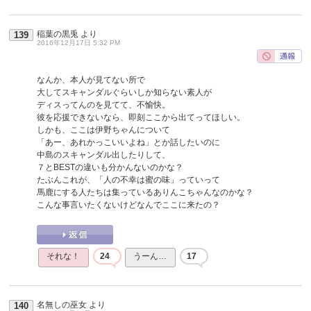
稲葉の黒兎
より
139
2016年12月17日 5:32 PM
なんか、本人が見てない所で
大してスキャンダルぐらいしか知らない素人が
ディスってんのを見てて、不愉快。
彼を応援できないなら、即刻ここから出てってほしい。
しかも、ここは伊野ちゃんについて
「あー、あれかっこいいよね」とか話したいのに
中島のスキャンダル出したりして、
７とBESTの違いも分かんないのかな？
たぶんこれが、「人の不幸は蜜の味」っていって
馬鹿にする人たちは集っているありんこちゃんなのかな？
こんな事言いたくないけどなんでここに来たの？
それな！
24
うーん…
17
名無しの巫女
より
140