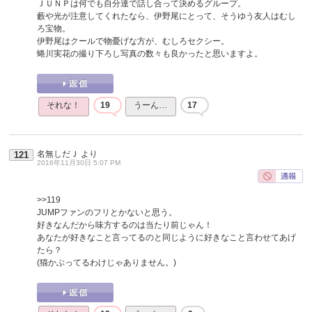
ＪＵＮＰは何でも自分達で話し合って決めるグループ。
藪や光が注意してくれたなら、伊野尾にとって、そうゆう友人はむし
ろ宝物。
伊野尾はクールで物憂げな方が、むしろセクシー。
蜷川実花の撮り下ろし写真の数々も良かったと思いますよ。
それな！
19
うーん…
17
名無しだＪ
より
121
2016年11月30日 5:07 PM
>>119
JUMPファンのフリとかないと思う。
好きなんだから味方するのは当たり前じゃん！
あなたが好きなこと言ってるのと同じように好きなこと言わせてあげ
たら？
(猫かぶってるわけじゃありません。)