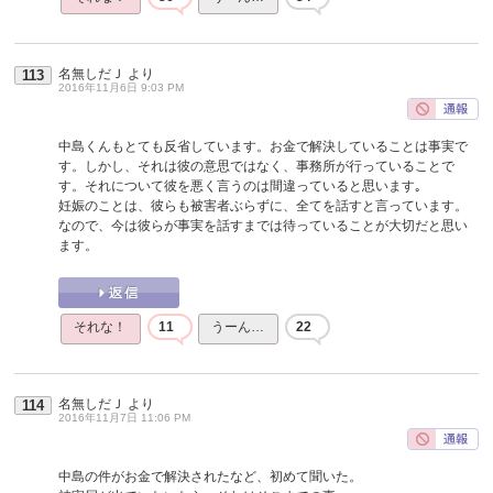
名無しだＪ
より
113
2016年11月6日 9:03 PM
中島くんもとても反省しています。お金で解決していることは事実で
す。しかし、それは彼の意思ではなく、事務所が行っていることで
す。それについて彼を悪く言うのは間違っていると思います｡
妊娠のことは、彼らも被害者ぶらずに、全てを話すと言っています。
なので、今は彼らが事実を話すまでは待っていることが大切だと思い
ます。
それな！
11
うーん…
22
名無しだＪ
より
114
2016年11月7日 11:06 PM
中島の件がお金で解決されたなど、初めて聞いた。