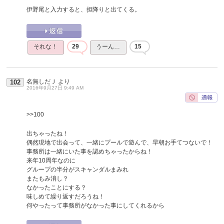
伊野尾と入力すると、担降りと出てくる。
それな！
29
うーん…
15
名無しだＪ
より
102
2016年9月27日 9:49 AM
>>100
出ちゃったね！
偶然現地で出会って、一緒にプールで遊んで、早朝お手てつないで！
事務所は一緒にいた事を認めちゃったからね！
来年10周年なのに
グループの半分がスキャンダルまみれ
またもみ消し？
なかったことにする？
味しめて繰り返すだろうね！
何やったって事務所がなかった事にしてくれるから