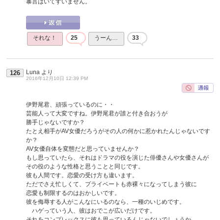
暴言はいてすいません。
それな！
25
うーん…
33
Luna
より
126
2016年12月10日 12:39 PM
伊野尾君、頑張っているのに・・
芸能人って大変ですね。伊野尾君が誰と付き合おうが
勝手じゃないですか？
たとえ相手がAV女優だろうがその人の何かに惹かれたんじゃないです
か？
AV女優自体を変態だと思っていませんか？
もし思っていたら、それはドラマの役を演じた俳優さんや女優さんが
その役のような性格と思うことと同じです。
彼も人間です。恋愛の受け方も違います。
ただでさえ忙しくて、プライベートも赤裸々になってしまう彼に
恋愛も制限するのはおかしいです。
彼を侮辱する人がこんなにいるのなら、一種のいじめです。
ハゲっていう人、彼はおでこが広いだけです。
それをコンプレックスに彼も思っているんじゃないでしょうか。