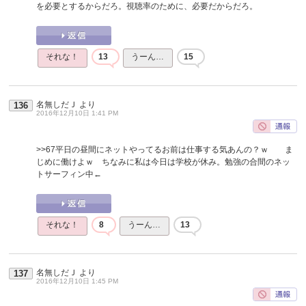
を必要とするからだろ。視聴率のために、必要だからだろ。
それな！
13
うーん…
15
名無しだＪ
より
136
2016年12月10日 1:41 PM
>>67
平日の昼間にネットやってるお前は仕事する気あんの？ｗ ま
じめに働けよｗ ちなみに私は今日は学校が休み。勉強の合間のネッ
トサーフィン中←
それな！
8
うーん…
13
名無しだＪ
より
137
2016年12月10日 1:45 PM