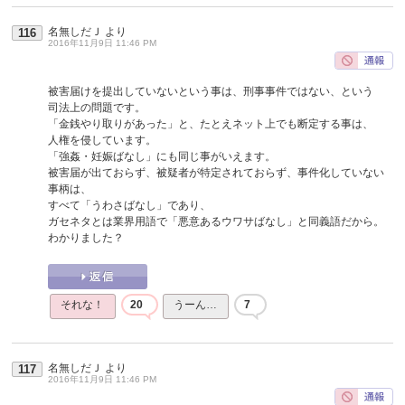
名無しだＪ
より
116
2016年11月9日 11:46 PM
被害届けを提出していないという事は、刑事事件ではない、という
司法上の問題です。
「金銭やり取りがあった」と、たとえネット上でも断定する事は、
人権を侵しています。
「強姦・妊娠ばなし」にも同じ事がいえます。
被害届が出ておらず、被疑者が特定されておらず、事件化していない
事柄は、
すべて「うわさばなし」であり、
ガセネタとは業界用語で「悪意あるウワサばなし」と同義語だから。
わかりました？
それな！
20
うーん…
7
名無しだＪ
より
117
2016年11月9日 11:46 PM