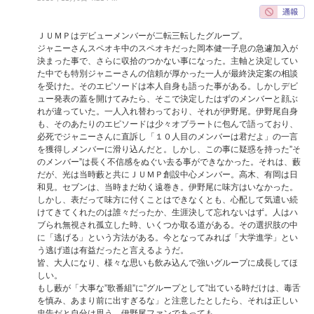
ＪＵＭＰはデビューメンバーが二転三転したグループ。
ジャニーさんスペオキ中のスペオキだった岡本健一子息の急遽加入が
決まった事で、さらに収拾のつかない事になった。主軸と決定してい
た中でも特別ジャニーさんの信頼が厚かった一人が最終決定案の相談
を受けた。そのエピソードは本人自身も語った事がある。しかしデビ
ュー発表の蓋を開けてみたら、そこで決定したはずのメンバーと顔ぶ
れが違っていた。一人入れ替わっており、それが伊野尾。伊野尾自身
も、そのあたりのエピソードは少々オブラートに包んで語っており、
必死でジャニーさんに直訴し「１０人目のメンバーは君だよ」の一言
を獲得しメンバーに滑り込んだと。しかし、この事に疑惑を持った”そ
のメンバー”は長く不信感をぬぐい去る事ができなかった。それは、藪
だが、光は当時藪と共にＪＵＭＰ創設中心メンバー。高木、有岡は日
和見。セブンは、当時まだ幼く遠巻き。伊野尾に味方はいなかった。
しかし、表だって味方に付くことはできなくとも、心配して気遣い続
けてきてくれたのは誰々だったか、生涯決して忘れないはず。人はハ
ブられ無視され孤立した時、いくつか取る道がある。その選択肢の中
に「逃げる」という方法がある。今となってみれば「大学進学」とい
う逃げ道は有益だったと言えるようだ。
皆、大人になり、様々な思いも飲み込んで強いグループに成長してほ
しい。
もし藪が「大事な”歌番組”に”グループとして”出ている時だけは、毒舌
を慎み、あまり前に出すぎるな」と注意したとしたら、それは正しい
忠告だと自分は思う。伊野尾ファンであっても。