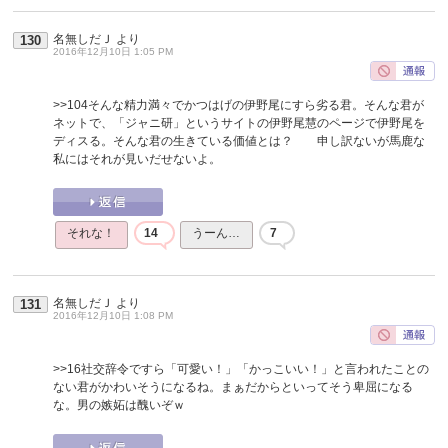
名無しだＪ
より
130
2016年12月10日 1:05 PM
>>104
そんな精力満々でかつはげの伊野尾にすら劣る君。そんな君が
ネットで、「ジャニ研」というサイトの伊野尾慧のページで伊野尾を
ディスる。そんな君の生きている価値とは？ 申し訳ないが馬鹿な
私にはそれが見いだせないよ。
それな！
14
うーん…
7
名無しだＪ
より
131
2016年12月10日 1:08 PM
>>16
社交辞令ですら「可愛い！」「かっこいい！」と言われたことの
ない君がかわいそうになるね。まぁだからといってそう卑屈になる
な。男の嫉妬は醜いぞｗ