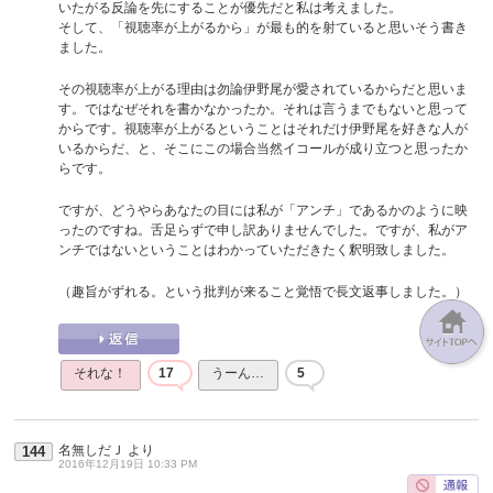
いたがる反論を先にすることが優先だと私は考えました。
そして、「視聴率が上がるから」が最も的を射ていると思いそう書き
ました。
その視聴率が上がる理由は勿論伊野尾が愛されているからだと思いま
す。ではなぜそれを書かなかったか。それは言うまでもないと思って
からです。視聴率が上がるということはそれだけ伊野尾を好きな人が
いるからだ、と、そこにこの場合当然イコールが成り立つと思ったか
らです。
ですが、どうやらあなたの目には私が「アンチ」であるかのように映
ったのですね。舌足らずで申し訳ありませんでした。ですが、私がア
ンチではないということはわかっていただきたく釈明致しました。
（趣旨がずれる。という批判が来ること覚悟で長文返事しました。）
それな！
17
うーん…
5
名無しだＪ
より
144
2016年12月19日 10:33 PM