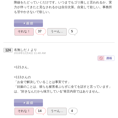
降線をたどっていくだけです。いつまでもゴリ推しと言われるか、実
力が伴ってきたと見なされるかは自分次第。自覚して欲しい。事務所
も甘やかさないで欲しい。
それな！
37
うーん…
5
名無しだＪ
より
124
2016年12月4日 11:48 AM
>121さん、
>113さんの
「お金で解決していることは事実です」
「妊娠のことは、彼らも被害者ぶらずに全てを話すと言っています」
は、”好きなんだから味方している”発言内容ではありません。
それな！
14
うーん…
4