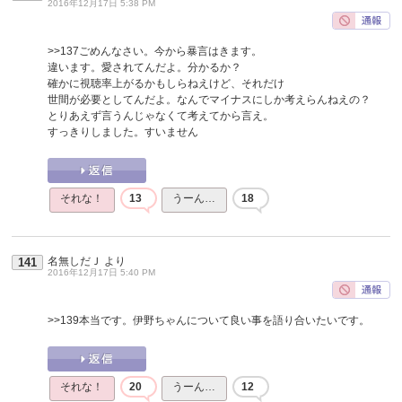
2016年12月17日 5:38 PM
>>137
ごめんなさい。今から暴言はきます。
違います。愛されてんだよ。分かるか？
確かに視聴率上がるかもしらねえけど、それだけ
世間が必要としてんだよ。なんでマイナスにしか考えらんねえの？
とりあえず言うんじゃなくて考えてから言え。
すっきりしました。すいません
それな！
13
うーん…
18
名無しだＪ
より
141
2016年12月17日 5:40 PM
>>139
本当です。伊野ちゃんについて良い事を語り合いたいです。
それな！
20
うーん…
12