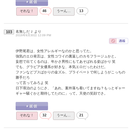
それな！
46
うーん…
13
名無しだＪ
より
103
2016年9月30日 12:09 PM
伊野尾君は、女性アレルギーなのかと思ってた。
強気のエロ発言は、女性コワイの裏返しのカモフラージュかと。
妄想で出てくるのは、年かさ男性にもてあそばれる姿ばかり 笑
でも、グラビア女優系が好きな、本気エロだったわけだ。
ファンなどブスばかりの金ズル、プライベートで何しようがこっちの
勝手だろ
って言ってみろよ 笑
日下瑛治のようにさ、「あれ、案外落ち着いてますね？もっとギャー
ギャー騒ぐかと期待してたのに」って。天使の笑顔でさ。
それな！
32
うーん…
21