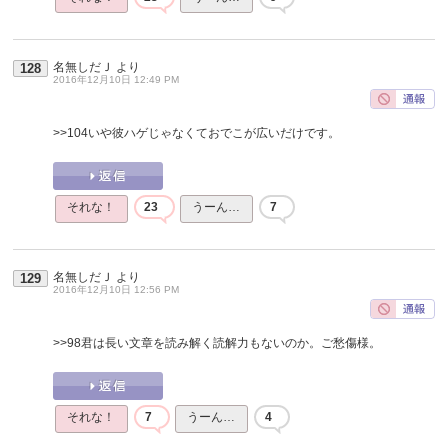
名無しだＪ
より
128
2016年12月10日 12:49 PM
>>104
いや彼ハゲじゃなくておでこが広いだけです。
それな！
23
うーん…
7
名無しだＪ
より
129
2016年12月10日 12:56 PM
>>98
君は長い文章を読み解く読解力もないのか。ご愁傷様。
それな！
7
うーん…
4