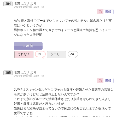
名無しだＪ
より
104
2016年10月9日 1:28 PM
AV女優と海外でプールでいちゃついてその後ホテルも残念君だけど実
際はハゲというのが…
男性ホルモン精力満々で今までのイメージと間逆で気持ち悪いイメー
ジになったよ伊野尾
それな！
39
うーん…
24
名無しだＪ
より
105
2016年10月9日 1:35 PM
JUMPはスキャンダルだらけでそれも痴漢や妊娠させた疑惑等の悪質な
ものが多いけどなぜ活動休止しないんですか？
これまで別のグループで活動休止させたり脱退させられてきた人より
妊娠と痴漢は悪質だと思うのですが
妊娠はまだ結果が固まってないので痴漢にのみ言及しますが痴漢って
犯罪ですよね