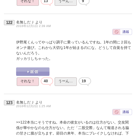
それな！
13
うーん…
9
名無しだＪ
より
122
2016年12月1日 2:39 AM
伊野尾くんってやっぱり調子に乗っているんですね。1年の間に２回も
オンナ遊び。これから大切な1年が始まるのにな。どうして自覚を持て
ないんだろう。
ガッカリしちゃった。
それな！
40
うーん…
19
名無しだＪ
より
123
2016年12月2日 1:25 AM
>>122
本当にそうですね。本命の彼女がいるのは仕方がない。交友関
係が華やかなのも仕方がない。ただ「二股交際」なんて報道される脇
の甘さに腹が立ちます。節目の来年、本当にブレイクしなければ、下