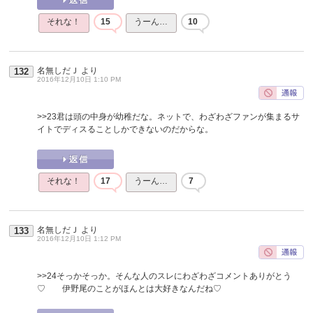
それな！
15
うーん…
10
名無しだＪ
より
132
2016年12月10日 1:10 PM
>>23
君は頭の中身が幼稚だな。ネットで、わざわざファンが集まるサ
イトでディスることしかできないのだからな。
それな！
17
うーん…
7
名無しだＪ
より
133
2016年12月10日 1:12 PM
>>24
そっかそっか。そんな人のスレにわざわざコメントありがとう
♡ 伊野尾のことがほんとは大好きなんだね♡