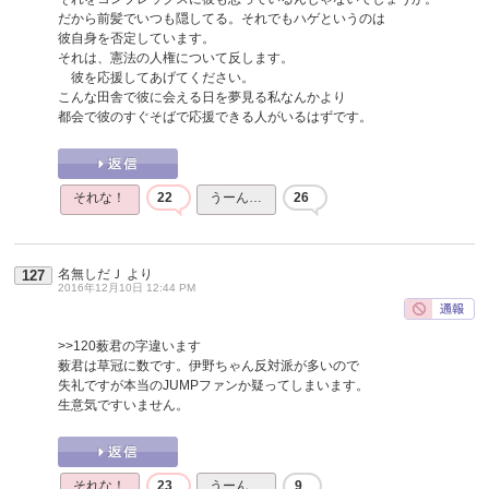
だから前髪でいつも隠してる。それでもハゲというのは
彼自身を否定しています。
それは、憲法の人権について反します。
彼を応援してあげてください。
こんな田舎で彼に会える日を夢見る私なんかより
都会で彼のすぐそばで応援できる人がいるはずです。
それな！
22
うーん…
26
名無しだＪ
より
127
2016年12月10日 12:44 PM
>>120
薮君の字違います
薮君は草冠に数です。伊野ちゃん反対派が多いので
失礼ですが本当のJUMPファンか疑ってしまいます。
生意気ですいません。
それな！
23
うーん…
9