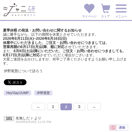
マイページ
ストア
メニュー
夏季休暇 の発送・お問い合わせに関するお知らせ
誠に勝手ながら、以下の期間を休業とさせていただきます。
2026年8月11日(火)~2026年8月16日(日)
休業中にいただきました、ご注文・お問い合わせにつきましては、
営業再開の8月17日(月)以降、順に対応
させていただきます。
また、
8月8日(土)以降にいただいた、ご注文・
お問い合わせにつきましても、
8月17日(月)以降に対応
させていただく場合がございます。
大変ご迷惑をおかけしますが、
何卒ご了承くださいますようお願い申し上げま
す。
伊野尾慧について語ろう
Hey!Say!JUMP
伊野尾慧
←
1
3
→
2
名無しだＪ
より
101
2016年9月26日 11:21 PM