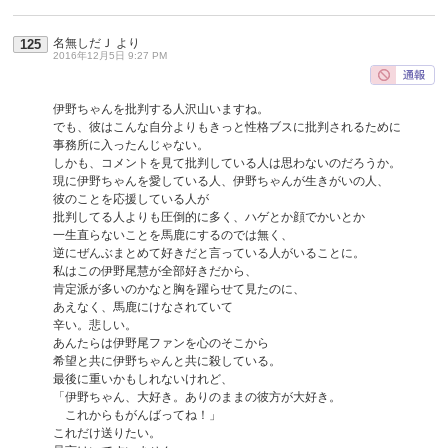
名無しだＪ
より
125
2016年12月5日 9:27 PM
伊野ちゃんを批判する人沢山いますね。
でも、彼はこんな自分よりもきっと性格ブスに批判されるために
事務所に入ったんじゃない。
しかも、コメントを見て批判している人は思わないのだろうか。
現に伊野ちゃんを愛している人、伊野ちゃんが生きがいの人、
彼のことを応援している人が
批判してる人よりも圧倒的に多く、ハゲとか顔でかいとか
一生直らないことを馬鹿にするのでは無く、
逆にぜんぶまとめて好きだと言っている人がいることに。
私はこの伊野尾慧が全部好きだから、
肯定派が多いのかなと胸を躍らせて見たのに、
あえなく、馬鹿にけなされていて
辛い。悲しい。
あんたらは伊野尾ファンを心のそこから
希望と共に伊野ちゃんと共に殺している。
最後に重いかもしれないけれど、
「伊野ちゃん、大好き。ありのままの彼方が大好き。
これからもがんばってね！」
これだけ送りたい。