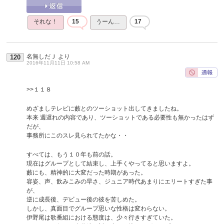
それな！
15
うーん…
17
名無しだＪ
より
120
2016年11月11日 10:58 AM
>>１１８
めざましテレビに藪とのツーショット出してきましたね。
本来 週遅れの内容であり、ツーショットである必要性も無かったはず
だが、
事務所にこのスレ見られてたかな・・
すべては、もう１０年も前の話。
現在はグループとして結束し、上手くやってると思いますよ。
藪にも、精神的に大変だった時期があった。
容姿、声、飲みこみの早さ、ジュニア時代あまりにエリートすぎた事
が、
逆に成長後、デビュー後の彼を苦しめた。
しかし、真面目でグループ思いな性格は変わらない。
伊野尾は歌番組における態度は、少々行きすぎていた。