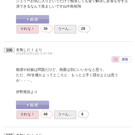
ジュリーお気に入りというだけで痴漢しても金で解決し反省もせず主
演できるなんて羨ましいですね中島裕翔
それな！
36
うーん…
28
名無しだＪ
より
106
2016年10月13日 5:47 PM
痴漢や妊娠は問題だけど、熱愛は別にいいかなと思う。
ただ、AV女優かよってところと、もっと上手く隠せよとは思う
が・・・。
伊野尾担より
それな！
48
うーん…
8