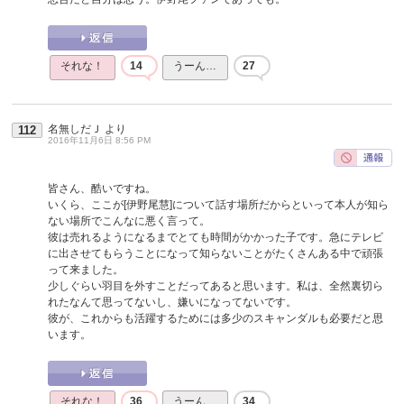
それな！
14
うーん…
27
名無しだＪ
より
112
2016年11月6日 8:56 PM
皆さん、酷いですね。
いくら、ここが[伊野尾慧]について話す場所だからといって本人が知ら
ない場所でこんなに悪く言って。
彼は売れるようになるまでとても時間がかかった子です。急にテレビ
に出させてもらうことになって知らないことがたくさんある中で頑張
って来ました。
少しぐらい羽目を外すことだってあると思います。私は、全然裏切ら
れたなんて思ってないし、嫌いになってないです。
彼が、これからも活躍するためには多少のスキャンダルも必要だと思
います。
それな！
36
うーん…
34