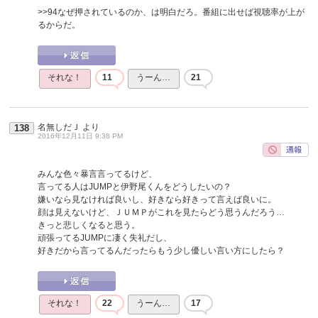
>>94
なぜ押されているのか、は明白だろ。番組に出せば視聴率が上が
るからだ。
それな！
11
うーん…
21
名無しだＪ
より
138
2016年12月11日 9:38 PM
みんな色々暴言言ってるけど、
言ってる人はJUMPと伊野尾くんをどうしたいの？
嫌いなら見なければ良いし、好きなら好きって言えば良いに。
顔は見えないけど、ＪＵＭＰがこれを見たらどう思うんだろう…
きっと悲しくなると思う。
頑張ってるJUMPに凄く失礼だし、
好きだから言ってるんだったらもう少し優しい言い方にしたら？
それな！
22
うーん…
17