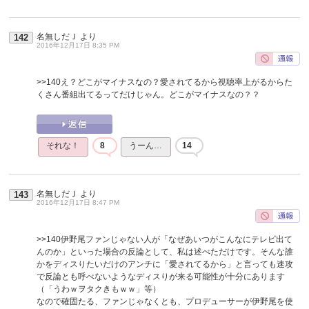
名無しだＪ
より
142
2016年12月17日 8:35 PM
>>140
え？どこがマイナスなの？愛されてるから視聴率上がるからた
くさん番組出てるってだけじゃん。どこがマイナスなの？？
それな！
8
うーん…
14
名無しだＪ
より
143
2016年12月17日 8:47 PM
>>140
伊野尾ファンじゃない人が「なぜあいつがこんなにテレビ出て
んのか」といった場合の反論として、私は述べただけです。そんな誰
かをディスりたいだけのアンチに「愛されてるから」と言っても速攻
で反論とも呼べないようなディスりが来る可能性が十分にあります
（「うわｗヲタクきもｗｗ」等）
なので確固たる、ファンじゃなくとも、プロデューサーが伊野尾を使