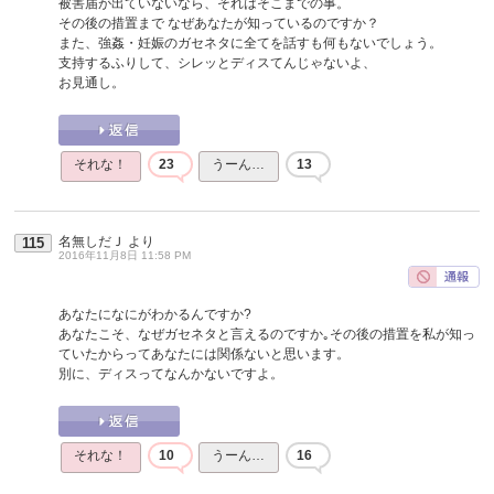
被害届が出ていないなら、それはそこまでの事。
その後の措置まで なぜあなたが知っているのですか？
また、強姦・妊娠のガセネタに全てを話すも何もないでしょう。
支持するふりして、シレッとディスてんじゃないよ、
お見通し。
それな！
23
うーん…
13
名無しだＪ
より
115
2016年11月8日 11:58 PM
あなたになにがわかるんですか?
あなたこそ、なぜガセネタと言えるのですか｡その後の措置を私が知っ
ていたからってあなたには関係ないと思います。
別に、ディスってなんかないですよ。
それな！
10
うーん…
16