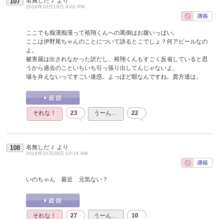
名無しだＪ
より
107
2016年10月19日 9:02 PM
ここでも痴漢痴漢って裕翔くんへの罵倒はお腹いっぱい。
ここは伊野尾ちゃんのことについて語るとこでしょ？何アピールなの
よ。
被害届は出されなかった訳だし、裕翔くんもすごく反省していると思
うから過去のこといちいち引っ張り出してんじゃないよ。
場を弁えないってすごい迷惑。よっぽど暇なんですね。貴方達は。
それな！
23
うーん…
22
名無しだＪ
より
108
2016年10月29日 10:14 AM
いのちゃん 最近 元気ない？
それな！
27
うーん…
10