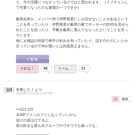
り、今の活躍につながっているのではと思われます。（イメチェンし
て可愛くなったのも要因の一つですが）
薮君自身が、メンバー内で伊野尾君にしか話せないことがあるという
ことを言っていたり、伊野尾君が薮君の家でサッカーのDVDを見せら
れたことを語ったり、手帳を薮君に選んでもらったということを言っ
ています
他にも雑誌の対談で相手の好みを知っていたり、話すのたのしいとか
言っているので仲が悪いとは到底思えません。
それな！
40
うーん…
11
名無しだＪ
より
119
2016年11月10日 4:16 PM
>>113
115
JUNPファンのフリしなくていいから。
化けの皮はげてるよ。
君の好きな落ち目グループのウチワでも振ってな。