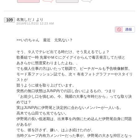
名無しだＪ
より
109
2016年11月2日 12:23 AM
>>いのちゃん 最近 元気ない？
そう、９人でテレビ出てる時だけ、そう見えるでしょ？
歌番組で一時 先輩やＭＣにグイグイからんで毒舌発言してた頃と
あきらかに態度変わりましたよね、、
でも個人仕事の方はいたって順調で、ピーチガールも予告映像解禁。
モード系ファッション誌でも、次々 有名フォトグラファーやスタイリ
ストが
競うように彼を取り上げています。
突然の無口状態はJUNP内での話し合いによるもの、つまり
「お前少し口を慎むめ。今、飛躍の大事な年時だから」ってな取り決
めでは？
実はJUNP内に伊野尾と決定的に合わないメンバーが一人いる。
高木でも山田でも光でもない。
伊野尾の長い低迷期は、出来事を内側にため込んだ伊野尾自身に問題
があるが
でも、彼を許さず、嫌い、はぶき続けたのが、
当時グループ内有力メンバーだった事が、伊野尾の大きな抑圧となっ