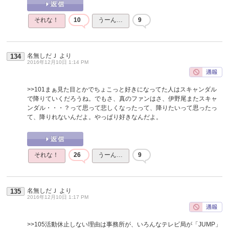
それな！
10
うーん…
9
名無しだＪ
より
134
2016年12月10日 1:14 PM
>>101
まぁ見た目とかでちょこっと好きになってた人はスキャンダル
で降りていくだろうね。でもさ、真のファンはさ、伊野尾またスキャ
ンダル・・・？って思って悲しくなったって、降りたいって思ったっ
て、降りれないんだよ。やっぱり好きなんだよ。
それな！
26
うーん…
9
名無しだＪ
より
135
2016年12月10日 1:17 PM
>>105
活動休止しない理由は事務所が、いろんなテレビ局が「JUMP」