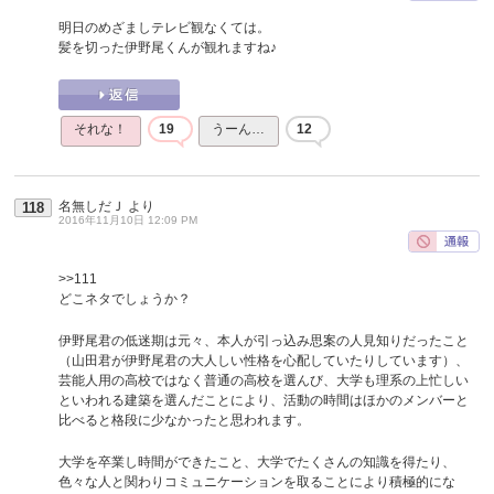
明日のめざましテレビ観なくては。
髪を切った伊野尾くんが観れますね♪
それな！
19
うーん…
12
名無しだＪ
より
118
2016年11月10日 12:09 PM
>>111
どこネタでしょうか？
伊野尾君の低迷期は元々、本人が引っ込み思案の人見知りだったこと
（山田君が伊野尾君の大人しい性格を心配していたりしています）、
芸能人用の高校ではなく普通の高校を選んび、大学も理系の上忙しい
といわれる建築を選んだことにより、活動の時間はほかのメンバーと
比べると格段に少なかったと思われます。
大学を卒業し時間ができたこと、大学でたくさんの知識を得たり、
色々な人と関わりコミュニケーションを取ることにより積極的にな