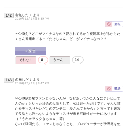
名無しだＪ
より
142
2016年12月17日 8:35 PM
>>140
え？どこがマイナスなの？愛されてるから視聴率上がるからた
くさん番組出てるってだけじゃん。どこがマイナスなの？？
それな！
8
うーん…
14
名無しだＪ
より
143
2016年12月17日 8:47 PM
>>140
伊野尾ファンじゃない人が「なぜあいつがこんなにテレビ出て
んのか」といった場合の反論として、私は述べただけです。そんな誰
かをディスりたいだけのアンチに「愛されてるから」と言っても速攻
で反論とも呼べないようなディスりが来る可能性が十分にあります
（「うわｗヲタクきもｗｗ」等）
なので確固たる、ファンじゃなくとも、プロデューサーが伊野尾を使