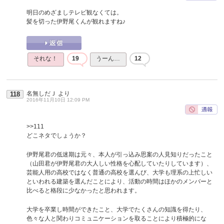
明日のめざましテレビ観なくては。
髪を切った伊野尾くんが観れますね♪
それな！
19
うーん…
12
名無しだＪ
より
118
2016年11月10日 12:09 PM
>>111
どこネタでしょうか？
伊野尾君の低迷期は元々、本人が引っ込み思案の人見知りだったこと
（山田君が伊野尾君の大人しい性格を心配していたりしています）、
芸能人用の高校ではなく普通の高校を選んび、大学も理系の上忙しい
といわれる建築を選んだことにより、活動の時間はほかのメンバーと
比べると格段に少なかったと思われます。
大学を卒業し時間ができたこと、大学でたくさんの知識を得たり、
色々な人と関わりコミュニケーションを取ることにより積極的にな