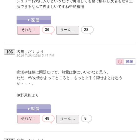
ジュリーお気に入りというだけで痴漢しても金で解決し反省もせず主
演できるなんて羨ましいですね中島裕翔
それな！
36
うーん…
28
名無しだＪ
より
106
2016年10月13日 5:47 PM
痴漢や妊娠は問題だけど、熱愛は別にいいかなと思う。
ただ、AV女優かよってところと、もっと上手く隠せよとは思う
が・・・。
伊野尾担より
それな！
48
うーん…
8