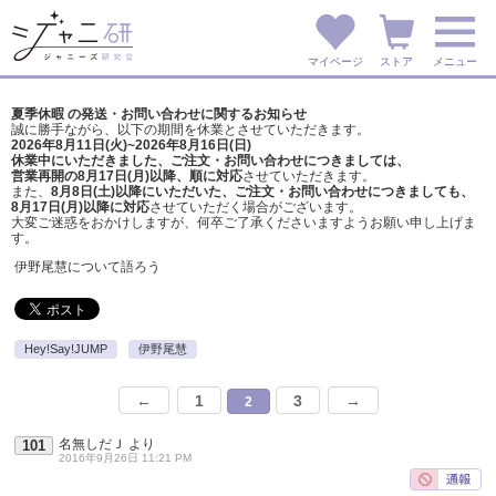
マイページ
ストア
メニュー
夏季休暇 の発送・お問い合わせに関するお知らせ
誠に勝手ながら、以下の期間を休業とさせていただきます。
2026年8月11日(火)~2026年8月16日(日)
休業中にいただきました、ご注文・お問い合わせにつきましては、
営業再開の8月17日(月)以降、順に対応
させていただきます。
また、
8月8日(土)以降にいただいた、ご注文・
お問い合わせにつきましても、
8月17日(月)以降に対応
させていただく場合がございます。
大変ご迷惑をおかけしますが、
何卒ご了承くださいますようお願い申し上げま
す。
伊野尾慧について語ろう
Hey!Say!JUMP
伊野尾慧
←
1
3
→
2
名無しだＪ
より
101
2016年9月26日 11:21 PM