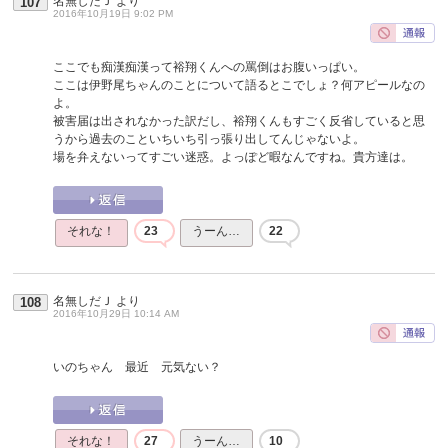
名無しだＪ
より
107
2016年10月19日 9:02 PM
ここでも痴漢痴漢って裕翔くんへの罵倒はお腹いっぱい。
ここは伊野尾ちゃんのことについて語るとこでしょ？何アピールなの
よ。
被害届は出されなかった訳だし、裕翔くんもすごく反省していると思
うから過去のこといちいち引っ張り出してんじゃないよ。
場を弁えないってすごい迷惑。よっぽど暇なんですね。貴方達は。
それな！
23
うーん…
22
名無しだＪ
より
108
2016年10月29日 10:14 AM
いのちゃん 最近 元気ない？
それな！
27
うーん…
10