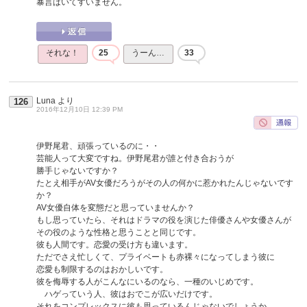
暴言はいてすいません。
それな！
25
うーん…
33
Luna
より
126
2016年12月10日 12:39 PM
伊野尾君、頑張っているのに・・
芸能人って大変ですね。伊野尾君が誰と付き合おうが
勝手じゃないですか？
たとえ相手がAV女優だろうがその人の何かに惹かれたんじゃないです
か？
AV女優自体を変態だと思っていませんか？
もし思っていたら、それはドラマの役を演じた俳優さんや女優さんが
その役のような性格と思うことと同じです。
彼も人間です。恋愛の受け方も違います。
ただでさえ忙しくて、プライベートも赤裸々になってしまう彼に
恋愛も制限するのはおかしいです。
彼を侮辱する人がこんなにいるのなら、一種のいじめです。
ハゲっていう人、彼はおでこが広いだけです。
それをコンプレックスに彼も思っているんじゃないでしょうか。