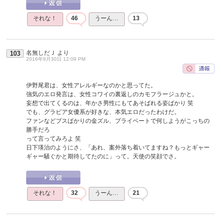
それな！
46
うーん…
13
名無しだＪ
より
103
2016年9月30日 12:09 PM
伊野尾君は、女性アレルギーなのかと思ってた。
強気のエロ発言は、女性コワイの裏返しのカモフラージュかと。
妄想で出てくるのは、年かさ男性にもてあそばれる姿ばかり 笑
でも、グラビア女優系が好きな、本気エロだったわけだ。
ファンなどブスばかりの金ズル、プライベートで何しようがこっちの
勝手だろ
って言ってみろよ 笑
日下瑛治のようにさ、「あれ、案外落ち着いてますね？もっとギャー
ギャー騒ぐかと期待してたのに」って。天使の笑顔でさ。
それな！
32
うーん…
21