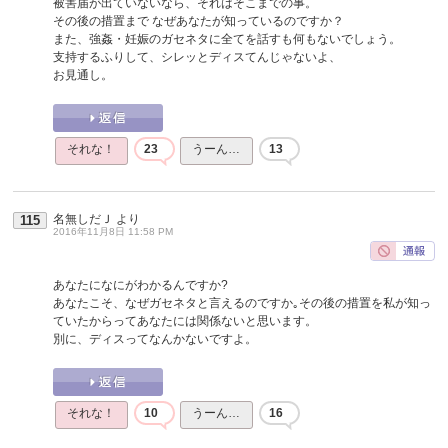
被害届が出ていないなら、それはそこまでの事。
その後の措置まで なぜあなたが知っているのですか？
また、強姦・妊娠のガセネタに全てを話すも何もないでしょう。
支持するふりして、シレッとディスてんじゃないよ、
お見通し。
それな！
23
うーん…
13
名無しだＪ
より
115
2016年11月8日 11:58 PM
あなたになにがわかるんですか?
あなたこそ、なぜガセネタと言えるのですか｡その後の措置を私が知っ
ていたからってあなたには関係ないと思います。
別に、ディスってなんかないですよ。
それな！
10
うーん…
16