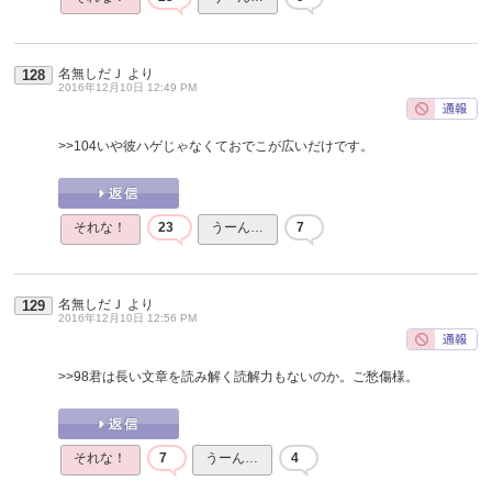
名無しだＪ
より
128
2016年12月10日 12:49 PM
>>104
いや彼ハゲじゃなくておでこが広いだけです。
それな！
23
うーん…
7
名無しだＪ
より
129
2016年12月10日 12:56 PM
>>98
君は長い文章を読み解く読解力もないのか。ご愁傷様。
それな！
7
うーん…
4