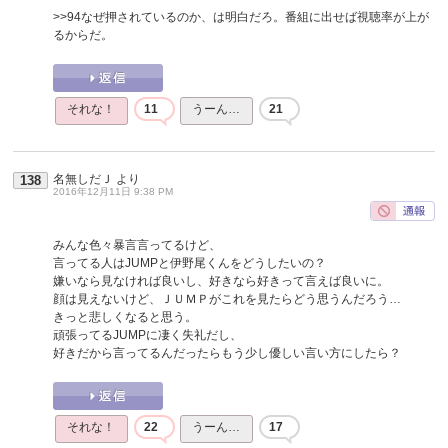
>>94
なぜ押されているのか、は明白だろ。番組に出せば視聴率が上が
るからだ。
それな！
11
うーん…
21
名無しだＪ
より
138
2016年12月11日 9:38 PM
みんな色々暴言言ってるけど、
言ってる人はJUMPと伊野尾くんをどうしたいの？
嫌いなら見なければ良いし、好きなら好きって言えば良いに。
顔は見えないけど、ＪＵＭＰがこれを見たらどう思うんだろう…
きっと悲しくなると思う。
頑張ってるJUMPに凄く失礼だし、
好きだから言ってるんだったらもう少し優しい言い方にしたら？
それな！
22
うーん…
17