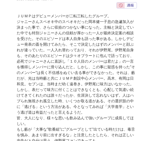
ＪＵＭＰはデビューメンバーが二転三転したグループ。
ジャニーさんスペオキ中のスペオキだった岡本健一子息の急遽加入が
決まった事で、さらに収拾のつかない事になった。主軸と決定してい
た中でも特別ジャニーさんの信頼が厚かった一人が最終決定案の相談
を受けた。そのエピソードは本人自身も語った事がある。しかしデビ
ュー発表の蓋を開けてみたら、そこで決定したはずのメンバーと顔ぶ
れが違っていた。一人入れ替わっており、それが伊野尾。伊野尾自身
も、そのあたりのエピソードは少々オブラートに包んで語っており、
必死でジャニーさんに直訴し「１０人目のメンバーは君だよ」の一言
を獲得しメンバーに滑り込んだと。しかし、この事に疑惑を持った”そ
のメンバー”は長く不信感をぬぐい去る事ができなかった。それは、藪
だが、光は当時藪と共にＪＵＭＰ創設中心メンバー。高木、有岡は日
和見。セブンは、当時まだ幼く遠巻き。伊野尾に味方はいなかった。
しかし、表だって味方に付くことはできなくとも、心配して気遣い続
けてきてくれたのは誰々だったか、生涯決して忘れないはず。人はハ
ブられ無視され孤立した時、いくつか取る道がある。その選択肢の中
に「逃げる」という方法がある。今となってみれば「大学進学」とい
う逃げ道は有益だったと言えるようだ。
皆、大人になり、様々な思いも飲み込んで強いグループに成長してほ
しい。
もし藪が「大事な”歌番組”に”グループとして”出ている時だけは、毒舌
を慎み、あまり前に出すぎるな」と注意したとしたら、それは正しい
忠告だと自分は思う。伊野尾ファンであっても。