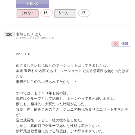
それな！
15
うーん…
17
名無しだＪ
より
120
2016年11月11日 10:58 AM
>>１１８
めざましテレビに藪とのツーショット出してきましたね。
本来 週遅れの内容であり、ツーショットである必要性も無かったはず
だが、
事務所にこのスレ見られてたかな・・
すべては、もう１０年も前の話。
現在はグループとして結束し、上手くやってると思いますよ。
藪にも、精神的に大変だった時期があった。
容姿、声、飲みこみの早さ、ジュニア時代あまりにエリートすぎた事
が、
逆に成長後、デビュー後の彼を苦しめた。
しかし、真面目でグループ思いな性格は変わらない。
伊野尾は歌番組における態度は、少々行きすぎていた。