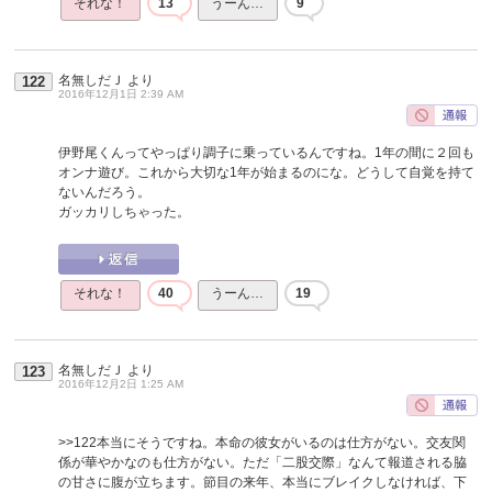
それな！
13
うーん…
9
名無しだＪ
より
122
2016年12月1日 2:39 AM
伊野尾くんってやっぱり調子に乗っているんですね。1年の間に２回も
オンナ遊び。これから大切な1年が始まるのにな。どうして自覚を持て
ないんだろう。
ガッカリしちゃった。
それな！
40
うーん…
19
名無しだＪ
より
123
2016年12月2日 1:25 AM
>>122
本当にそうですね。本命の彼女がいるのは仕方がない。交友関
係が華やかなのも仕方がない。ただ「二股交際」なんて報道される脇
の甘さに腹が立ちます。節目の来年、本当にブレイクしなければ、下