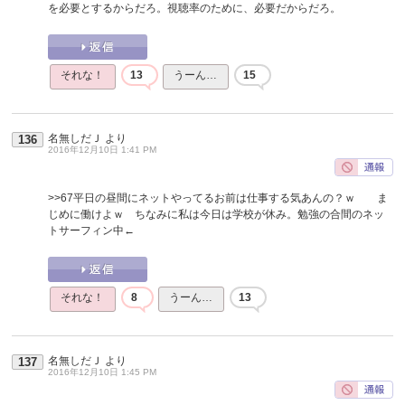
を必要とするからだろ。視聴率のために、必要だからだろ。
それな！
13
うーん…
15
名無しだＪ
より
136
2016年12月10日 1:41 PM
>>67
平日の昼間にネットやってるお前は仕事する気あんの？ｗ ま
じめに働けよｗ ちなみに私は今日は学校が休み。勉強の合間のネッ
トサーフィン中←
それな！
8
うーん…
13
名無しだＪ
より
137
2016年12月10日 1:45 PM