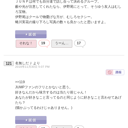
ＪＵＮＰは何でも自分達で話し合って決めるグループ。
藪や光が注意してくれたなら、伊野尾にとって、そうゆう友人はむし
ろ宝物。
伊野尾はクールで物憂げな方が、むしろセクシー。
蜷川実花の撮り下ろし写真の数々も良かったと思いますよ。
それな！
19
うーん…
17
名無しだＪ
より
121
2016年11月30日 5:07 PM
>>119
JUMPファンのフリとかないと思う。
好きなんだから味方するのは当たり前じゃん！
あなたが好きなこと言ってるのと同じように好きなこと言わせてあげ
たら？
(猫かぶってるわけじゃありません。)