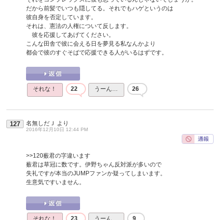
だから前髪でいつも隠してる。それでもハゲというのは
彼自身を否定しています。
それは、憲法の人権について反します。
彼を応援してあげてください。
こんな田舎で彼に会える日を夢見る私なんかより
都会で彼のすぐそばで応援できる人がいるはずです。
それな！
22
うーん…
26
名無しだＪ
より
127
2016年12月10日 12:44 PM
>>120
薮君の字違います
薮君は草冠に数です。伊野ちゃん反対派が多いので
失礼ですが本当のJUMPファンか疑ってしまいます。
生意気ですいません。
それな！
23
うーん…
9