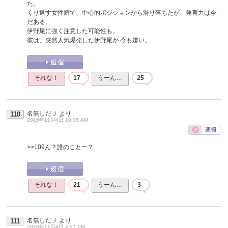
た。
くり返す女性癖で、中心的ポジションから滑り落ちたが、発言力は今
だある。
伊野尾に強く注意した可能性も。
彼は、突然人気爆発した伊野尾が 今も嫌い。
それな！
17
うーん…
25
名無しだＪ
より
110
2016年11月4日 10:36 AM
>>109
ん？誰のことー？
それな！
21
うーん…
3
名無しだＪ
より
111
2016年11月6日 4:21 PM