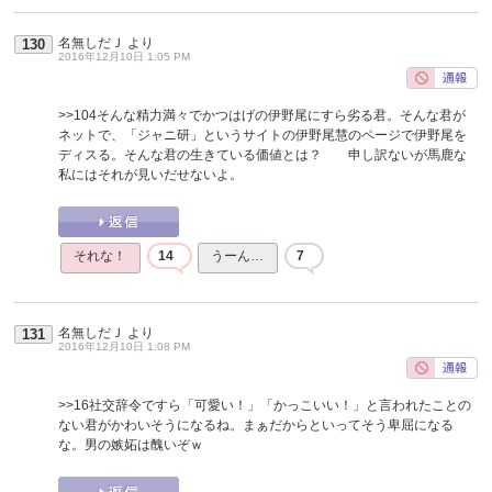
名無しだＪ
より
130
2016年12月10日 1:05 PM
>>104
そんな精力満々でかつはげの伊野尾にすら劣る君。そんな君が
ネットで、「ジャニ研」というサイトの伊野尾慧のページで伊野尾を
ディスる。そんな君の生きている価値とは？ 申し訳ないが馬鹿な
私にはそれが見いだせないよ。
それな！
14
うーん…
7
名無しだＪ
より
131
2016年12月10日 1:08 PM
>>16
社交辞令ですら「可愛い！」「かっこいい！」と言われたことの
ない君がかわいそうになるね。まぁだからといってそう卑屈になる
な。男の嫉妬は醜いぞｗ