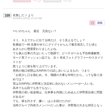
名無しだＪ
より
109
2016年11月2日 12:23 AM
>>いのちゃん 最近 元気ない？
そう、９人でテレビ出てる時だけ、そう見えるでしょ？
歌番組で一時 先輩やＭＣにグイグイからんで毒舌発言してた頃と
あきらかに態度変わりましたよね、、
でも個人仕事の方はいたって順調で、ピーチガールも予告映像解禁。
モード系ファッション誌でも、次々 有名フォトグラファーやスタイリ
ストが
競うように彼を取り上げています。
突然の無口状態はJUNP内での話し合いによるもの、つまり
「お前少し口を慎むめ。今、飛躍の大事な年時だから」ってな取り決
めでは？
実はJUNP内に伊野尾と決定的に合わないメンバーが一人いる。
高木でも山田でも光でもない。
伊野尾の長い低迷期は、出来事を内側にため込んだ伊野尾自身に問題
があるが
でも、彼を許さず、嫌い、はぶき続けたのが、
当時グループ内有力メンバーだった事が、伊野尾の大きな抑圧となっ