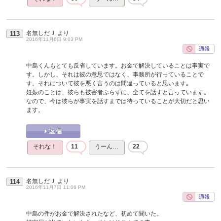
名無しだＪ
より
113
2016年11月6日 9:03 PM
中島くんもとても反省しています。お金で解決していることは事実で
す。しかし、それは彼の意思ではなく、事務所が行っていることで
す。それについて彼を悪く言うのは間違っていると思います｡
妊娠のことは、彼らも被害者ぶらずに、全てを話すと言っています。
なので、今は彼らが事実を話すまでは待っていることが大切だと思い
ます。
それな！
11
うーん…
22
名無しだＪ
より
114
2016年11月7日 11:06 PM
中島の件がお金で解決されたなど、初めて聞いた。