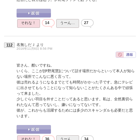
それな！
14
うーん…
27
名無しだＪ
より
112
2016年11月6日 8:56 PM
皆さん、酷いですね。
いくら、ここが[伊野尾慧]について話す場所だからといって本人が知ら
ない場所でこんなに悪く言って。
彼は売れるようになるまでとても時間がかかった子です。急にテレビ
に出させてもらうことになって知らないことがたくさんある中で頑張
って来ました。
少しぐらい羽目を外すことだってあると思います。私は、全然裏切ら
れたなんて思ってないし、嫌いになってないです。
彼が、これからも活躍するためには多少のスキャンダルも必要だと思
います。
それな！
36
うーん…
34