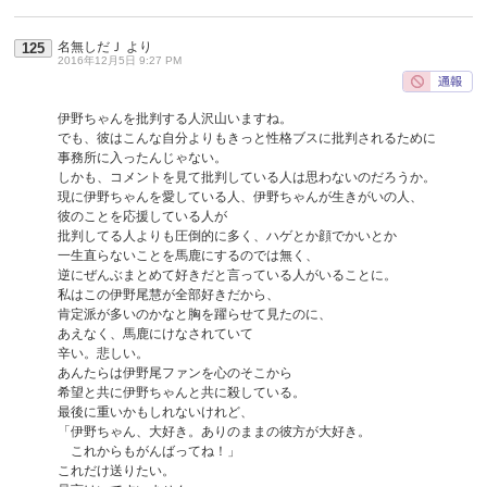
名無しだＪ
より
125
2016年12月5日 9:27 PM
伊野ちゃんを批判する人沢山いますね。
でも、彼はこんな自分よりもきっと性格ブスに批判されるために
事務所に入ったんじゃない。
しかも、コメントを見て批判している人は思わないのだろうか。
現に伊野ちゃんを愛している人、伊野ちゃんが生きがいの人、
彼のことを応援している人が
批判してる人よりも圧倒的に多く、ハゲとか顔でかいとか
一生直らないことを馬鹿にするのでは無く、
逆にぜんぶまとめて好きだと言っている人がいることに。
私はこの伊野尾慧が全部好きだから、
肯定派が多いのかなと胸を躍らせて見たのに、
あえなく、馬鹿にけなされていて
辛い。悲しい。
あんたらは伊野尾ファンを心のそこから
希望と共に伊野ちゃんと共に殺している。
最後に重いかもしれないけれど、
「伊野ちゃん、大好き。ありのままの彼方が大好き。
これからもがんばってね！」
これだけ送りたい。