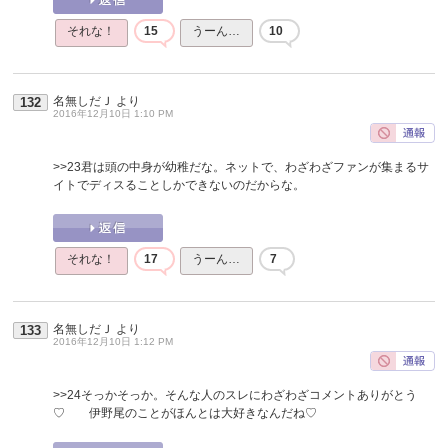
それな！
15
うーん…
10
名無しだＪ
より
132
2016年12月10日 1:10 PM
>>23
君は頭の中身が幼稚だな。ネットで、わざわざファンが集まるサ
イトでディスることしかできないのだからな。
それな！
17
うーん…
7
名無しだＪ
より
133
2016年12月10日 1:12 PM
>>24
そっかそっか。そんな人のスレにわざわざコメントありがとう
♡ 伊野尾のことがほんとは大好きなんだね♡