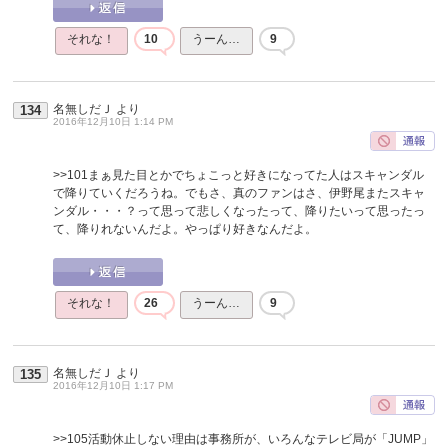
それな！
10
うーん…
9
名無しだＪ
より
134
2016年12月10日 1:14 PM
>>101
まぁ見た目とかでちょこっと好きになってた人はスキャンダル
で降りていくだろうね。でもさ、真のファンはさ、伊野尾またスキャ
ンダル・・・？って思って悲しくなったって、降りたいって思ったっ
て、降りれないんだよ。やっぱり好きなんだよ。
それな！
26
うーん…
9
名無しだＪ
より
135
2016年12月10日 1:17 PM
>>105
活動休止しない理由は事務所が、いろんなテレビ局が「JUMP」