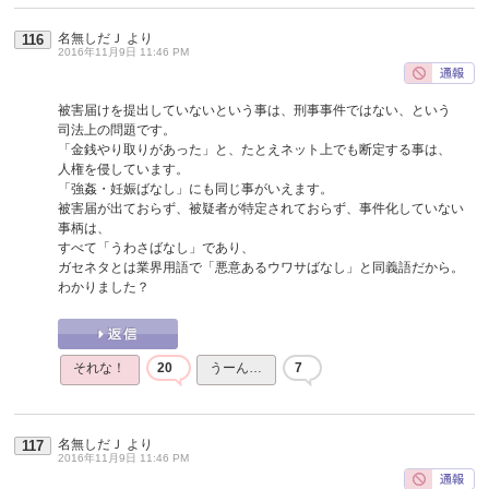
名無しだＪ
より
116
2016年11月9日 11:46 PM
被害届けを提出していないという事は、刑事事件ではない、という
司法上の問題です。
「金銭やり取りがあった」と、たとえネット上でも断定する事は、
人権を侵しています。
「強姦・妊娠ばなし」にも同じ事がいえます。
被害届が出ておらず、被疑者が特定されておらず、事件化していない
事柄は、
すべて「うわさばなし」であり、
ガセネタとは業界用語で「悪意あるウワサばなし」と同義語だから。
わかりました？
それな！
20
うーん…
7
名無しだＪ
より
117
2016年11月9日 11:46 PM