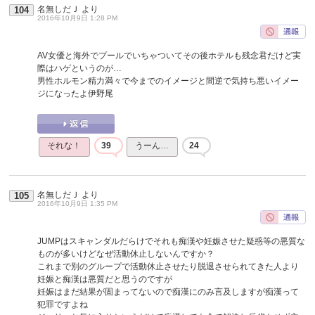
名無しだＪ
より
104
2016年10月9日 1:28 PM
AV女優と海外でプールでいちゃついてその後ホテルも残念君だけど実
際はハゲというのが…
男性ホルモン精力満々で今までのイメージと間逆で気持ち悪いイメー
ジになったよ伊野尾
それな！
39
うーん…
24
名無しだＪ
より
105
2016年10月9日 1:35 PM
JUMPはスキャンダルだらけでそれも痴漢や妊娠させた疑惑等の悪質な
ものが多いけどなぜ活動休止しないんですか？
これまで別のグループで活動休止させたり脱退させられてきた人より
妊娠と痴漢は悪質だと思うのですが
妊娠はまだ結果が固まってないので痴漢にのみ言及しますが痴漢って
犯罪ですよね