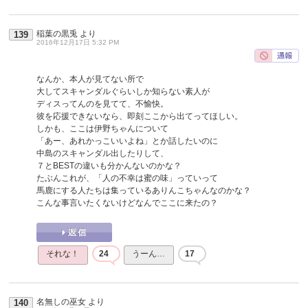
稲葉の黒兎
より
139
2016年12月17日 5:32 PM
なんか、本人が見てない所で
大してスキャンダルぐらいしか知らない素人が
ディスってんのを見てて、不愉快。
彼を応援できないなら、即刻ここから出てってほしい。
しかも、ここは伊野ちゃんについて
「あー、あれかっこいいよね」とか話したいのに
中島のスキャンダル出したりして、
７とBESTの違いも分かんないのかな？
たぶんこれが、「人の不幸は蜜の味」っていって
馬鹿にする人たちは集っているありんこちゃんなのかな？
こんな事言いたくないけどなんでここに来たの？
それな！
24
うーん…
17
名無しの巫女
より
140