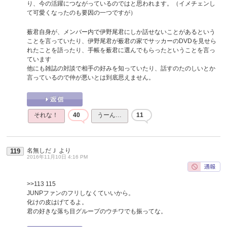
り、今の活躍につながっているのではと思われます。（イメチェンし
て可愛くなったのも要因の一つですが）
薮君自身が、メンバー内で伊野尾君にしか話せないことがあるという
ことを言っていたり、伊野尾君が薮君の家でサッカーのDVDを見せら
れたことを語ったり、手帳を薮君に選んでもらったということを言っ
ています
他にも雑誌の対談で相手の好みを知っていたり、話すのたのしいとか
言っているので仲が悪いとは到底思えません。
それな！
40
うーん…
11
名無しだＪ
より
119
2016年11月10日 4:16 PM
>>113
115
JUNPファンのフリしなくていいから。
化けの皮はげてるよ。
君の好きな落ち目グループのウチワでも振ってな。