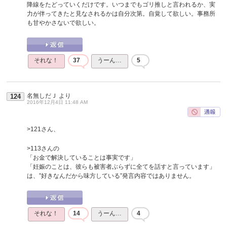
降線をたどっていくだけです。いつまでもゴリ推しと言われるか、実
力が伴ってきたと見なされるかは自分次第。自覚して欲しい。事務所
も甘やかさないで欲しい。
それな！
37
うーん…
5
名無しだＪ
より
124
2016年12月4日 11:48 AM
>121さん、
>113さんの
「お金で解決していることは事実です」
「妊娠のことは、彼らも被害者ぶらずに全てを話すと言っています」
は、”好きなんだから味方している”発言内容ではありません。
それな！
14
うーん…
4