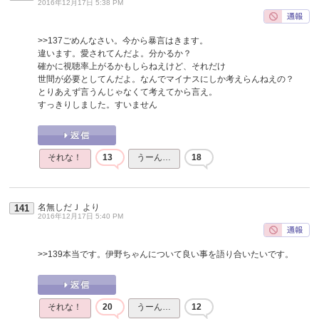
2016年12月17日 5:38 PM
>>137
ごめんなさい。今から暴言はきます。
違います。愛されてんだよ。分かるか？
確かに視聴率上がるかもしらねえけど、それだけ
世間が必要としてんだよ。なんでマイナスにしか考えらんねえの？
とりあえず言うんじゃなくて考えてから言え。
すっきりしました。すいません
それな！
13
うーん…
18
名無しだＪ
より
141
2016年12月17日 5:40 PM
>>139
本当です。伊野ちゃんについて良い事を語り合いたいです。
それな！
20
うーん…
12