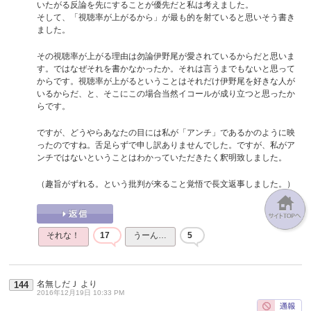
いたがる反論を先にすることが優先だと私は考えました。
そして、「視聴率が上がるから」が最も的を射ていると思いそう書き
ました。
その視聴率が上がる理由は勿論伊野尾が愛されているからだと思いま
す。ではなぜそれを書かなかったか。それは言うまでもないと思って
からです。視聴率が上がるということはそれだけ伊野尾を好きな人が
いるからだ、と、そこにこの場合当然イコールが成り立つと思ったか
らです。
ですが、どうやらあなたの目には私が「アンチ」であるかのように映
ったのですね。舌足らずで申し訳ありませんでした。ですが、私がア
ンチではないということはわかっていただきたく釈明致しました。
（趣旨がずれる。という批判が来ること覚悟で長文返事しました。）
それな！
17
うーん…
5
名無しだＪ
より
144
2016年12月19日 10:33 PM