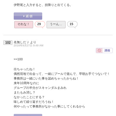
伊野尾と入力すると、担降りと出てくる。
それな！
29
うーん…
15
名無しだＪ
より
102
2016年9月27日 9:49 AM
>>100
出ちゃったね！
偶然現地で出会って、一緒にプールで遊んで、早朝お手てつないで！
事務所は一緒にいた事を認めちゃったからね！
来年10周年なのに
グループの半分がスキャンダルまみれ
またもみ消し？
なかったことにする？
味しめて繰り返すだろうね！
何やったって事務所がなかった事にしてくれるから