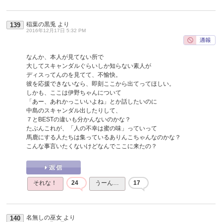
稲葉の黒兎
より
139
2016年12月17日 5:32 PM
なんか、本人が見てない所で
大してスキャンダルぐらいしか知らない素人が
ディスってんのを見てて、不愉快。
彼を応援できないなら、即刻ここから出てってほしい。
しかも、ここは伊野ちゃんについて
「あー、あれかっこいいよね」とか話したいのに
中島のスキャンダル出したりして、
７とBESTの違いも分かんないのかな？
たぶんこれが、「人の不幸は蜜の味」っていって
馬鹿にする人たちは集っているありんこちゃんなのかな？
こんな事言いたくないけどなんでここに来たの？
それな！
24
うーん…
17
名無しの巫女
より
140