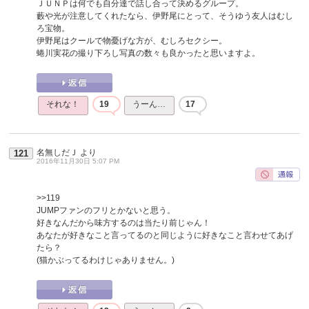
ＪＵＮＰは何でも自分達で話し合って決めるグループ。
藪や光が注意してくれたなら、伊野尾にとって、そうゆう友人はむし
ろ宝物。
伊野尾はクールで物憂げな方が、むしろセクシー。
蜷川実花の撮り下ろし写真の数々も良かったと思いますよ。
それな！
19
うーん…
17
名無しだＪ
より
121
2016年11月30日 5:07 PM
>>119
JUMPファンのフリとかないと思う。
好きなんだから味方するのは当たり前じゃん！
あなたが好きなこと言ってるのと同じように好きなこと言わせてあげ
たら？
(猫かぶってるわけじゃありません。)