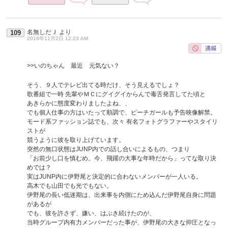
名無しだＪ
より
109
2016年11月2日 12:23 AM
>>いのちゃん 最近 元気ない？
そう、９人でテレビ出てる時だけ、そう見えるでしょ？
歌番組で一時 先輩やＭＣにグイグイからんで毒舌発言してた頃と
あきらかに態度変わりましたよね、、
でも個人仕事の方はいたって順調で、ピーチガールも予告映像解禁。
モード系ファッション誌でも、次々 有名フォトグラファーやスタイリ
ストが
競うように彼を取り上げています。
突然の無口状態はJUNP内での話し合いによるもの、つまり
「お前少し口を慎むめ。今、飛躍の大事な年時だから」ってな取り決
めでは？
実はJUNP内に伊野尾と決定的に合わないメンバーが一人いる。
高木でも山田でも光でもない。
伊野尾の長い低迷期は、出来事を内側にため込んだ伊野尾自身に問題
があるが
でも、彼を許さず、嫌い、はぶき続けたのが、
当時グループ内有力メンバーだった事が、伊野尾の大きな抑圧となっ