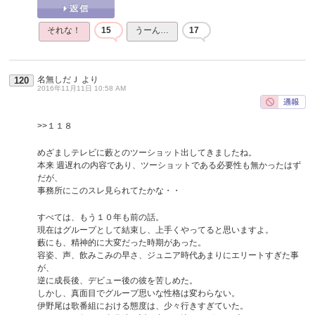
それな！
15
うーん…
17
名無しだＪ
より
120
2016年11月11日 10:58 AM
>>１１８
めざましテレビに藪とのツーショット出してきましたね。
本来 週遅れの内容であり、ツーショットである必要性も無かったはず
だが、
事務所にこのスレ見られてたかな・・
すべては、もう１０年も前の話。
現在はグループとして結束し、上手くやってると思いますよ。
藪にも、精神的に大変だった時期があった。
容姿、声、飲みこみの早さ、ジュニア時代あまりにエリートすぎた事
が、
逆に成長後、デビュー後の彼を苦しめた。
しかし、真面目でグループ思いな性格は変わらない。
伊野尾は歌番組における態度は、少々行きすぎていた。