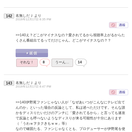
名無しだＪ
より
142
2016年12月17日 8:35 PM
>>140
え？どこがマイナスなの？愛されてるから視聴率上がるからた
くさん番組出てるってだけじゃん。どこがマイナスなの？？
それな！
8
うーん…
14
名無しだＪ
より
143
2016年12月17日 8:47 PM
>>140
伊野尾ファンじゃない人が「なぜあいつがこんなにテレビ出て
んのか」といった場合の反論として、私は述べただけです。そんな誰
かをディスりたいだけのアンチに「愛されてるから」と言っても速攻
で反論とも呼べないようなディスりが来る可能性が十分にあります
（「うわｗヲタクきもｗｗ」等）
なので確固たる、ファンじゃなくとも、プロデューサーが伊野尾を使