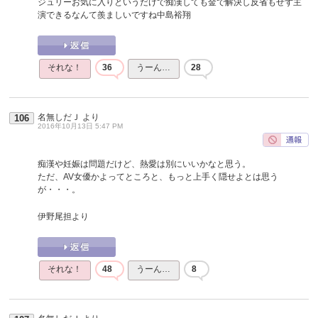
ジュリーお気に入りというだけで痴漢しても金で解決し反省もせず主
演できるなんて羨ましいですね中島裕翔
それな！
36
うーん…
28
名無しだＪ
より
106
2016年10月13日 5:47 PM
痴漢や妊娠は問題だけど、熱愛は別にいいかなと思う。
ただ、AV女優かよってところと、もっと上手く隠せよとは思う
が・・・。
伊野尾担より
それな！
48
うーん…
8