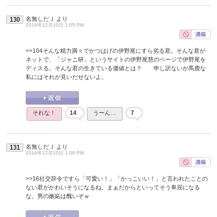
名無しだＪ
より
130
2016年12月10日 1:05 PM
>>104
そんな精力満々でかつはげの伊野尾にすら劣る君。そんな君が
ネットで、「ジャニ研」というサイトの伊野尾慧のページで伊野尾を
ディスる。そんな君の生きている価値とは？ 申し訳ないが馬鹿な
私にはそれが見いだせないよ。
それな！
14
うーん…
7
名無しだＪ
より
131
2016年12月10日 1:08 PM
>>16
社交辞令ですら「可愛い！」「かっこいい！」と言われたことの
ない君がかわいそうになるね。まぁだからといってそう卑屈になる
な。男の嫉妬は醜いぞｗ