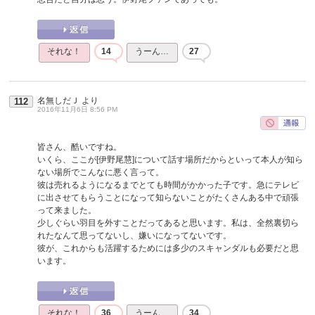
それな！
14
うーん…
27
名無しだＪ
より
112
2016年11月6日 8:56 PM
皆さん、酷いですね。
いくら、ここが[伊野尾慧]について話す場所だからといって本人が知ら
ない場所でこんなに悪く言って。
彼は売れるようになるまでとても時間がかかった子です。急にテレビ
に出させてもらうことになって知らないことがたくさんある中で頑張
って来ました。
少しぐらい羽目を外すことだってあると思います。私は、全然裏切ら
れたなんて思ってないし、嫌いになってないです。
彼が、これからも活躍するためには多少のスキャンダルも必要だと思
います。
それな！
36
うーん…
34