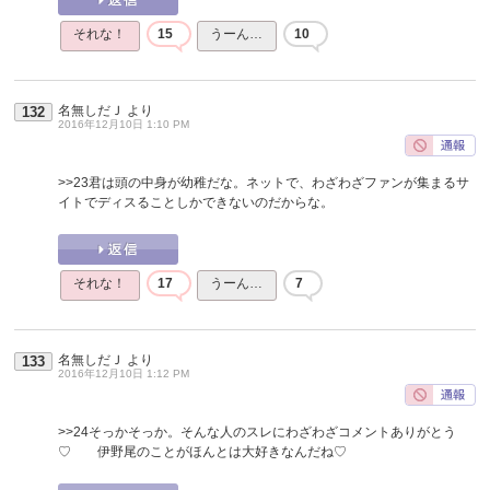
それな！
15
うーん…
10
名無しだＪ
より
132
2016年12月10日 1:10 PM
>>23
君は頭の中身が幼稚だな。ネットで、わざわざファンが集まるサ
イトでディスることしかできないのだからな。
それな！
17
うーん…
7
名無しだＪ
より
133
2016年12月10日 1:12 PM
>>24
そっかそっか。そんな人のスレにわざわざコメントありがとう
♡ 伊野尾のことがほんとは大好きなんだね♡