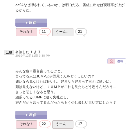
>>94
なぜ押されているのか、は明白だろ。番組に出せば視聴率が上が
るからだ。
それな！
11
うーん…
21
名無しだＪ
より
138
2016年12月11日 9:38 PM
みんな色々暴言言ってるけど、
言ってる人はJUMPと伊野尾くんをどうしたいの？
嫌いなら見なければ良いし、好きなら好きって言えば良いに。
顔は見えないけど、ＪＵＭＰがこれを見たらどう思うんだろう…
きっと悲しくなると思う。
頑張ってるJUMPに凄く失礼だし、
好きだから言ってるんだったらもう少し優しい言い方にしたら？
それな！
22
うーん…
17