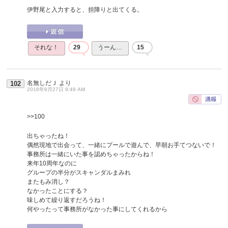
伊野尾と入力すると、担降りと出てくる。
それな！
29
うーん…
15
名無しだＪ
より
102
2016年9月27日 9:49 AM
>>100
出ちゃったね！
偶然現地で出会って、一緒にプールで遊んで、早朝お手てつないで！
事務所は一緒にいた事を認めちゃったからね！
来年10周年なのに
グループの半分がスキャンダルまみれ
またもみ消し？
なかったことにする？
味しめて繰り返すだろうね！
何やったって事務所がなかった事にしてくれるから