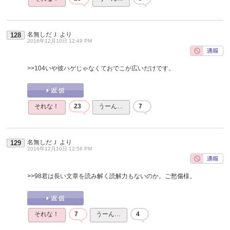
名無しだＪ
より
128
2016年12月10日 12:49 PM
>>104
いや彼ハゲじゃなくておでこが広いだけです。
それな！
23
うーん…
7
名無しだＪ
より
129
2016年12月10日 12:56 PM
>>98
君は長い文章を読み解く読解力もないのか。ご愁傷様。
それな！
7
うーん…
4