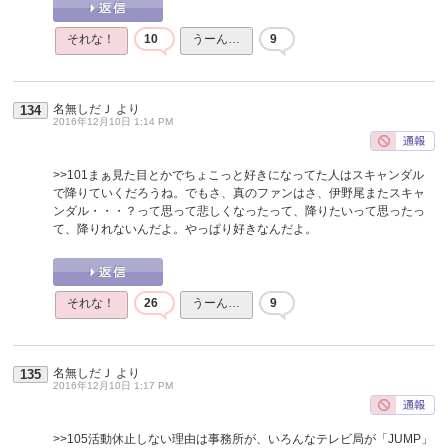
それな！
10
うーん…
9
名無しだＪ
より
134
2016年12月10日 1:14 PM
>>101
まぁ見た目とかでちょこっと好きになってた人はスキャンダル
で降りていくだろうね。でもさ、真のファンはさ、伊野尾またスキャ
ンダル・・・？って思って悲しくなったって、降りたいって思ったっ
て、降りれないんだよ。やっぱり好きなんだよ。
それな！
26
うーん…
9
名無しだＪ
より
135
2016年12月10日 1:17 PM
>>105
活動休止しない理由は事務所が、いろんなテレビ局が「JUMP」