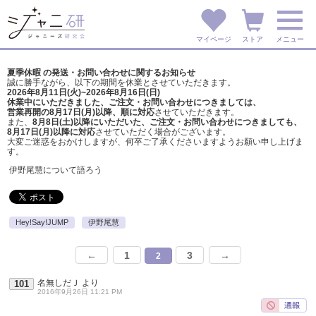
マイページ
ストア
メニュー
夏季休暇 の発送・お問い合わせに関するお知らせ
誠に勝手ながら、以下の期間を休業とさせていただきます。
2026年8月11日(火)~2026年8月16日(日)
休業中にいただきました、ご注文・お問い合わせにつきましては、
営業再開の8月17日(月)以降、順に対応
させていただきます。
また、
8月8日(土)以降にいただいた、ご注文・
お問い合わせにつきましても、
8月17日(月)以降に対応
させていただく場合がございます。
大変ご迷惑をおかけしますが、
何卒ご了承くださいますようお願い申し上げま
す。
伊野尾慧について語ろう
Hey!Say!JUMP
伊野尾慧
←
1
3
→
2
名無しだＪ
より
101
2016年9月26日 11:21 PM