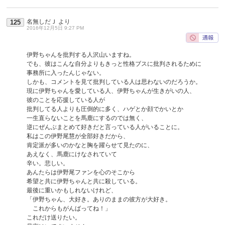
名無しだＪ
より
125
2016年12月5日 9:27 PM
伊野ちゃんを批判する人沢山いますね。
でも、彼はこんな自分よりもきっと性格ブスに批判されるために
事務所に入ったんじゃない。
しかも、コメントを見て批判している人は思わないのだろうか。
現に伊野ちゃんを愛している人、伊野ちゃんが生きがいの人、
彼のことを応援している人が
批判してる人よりも圧倒的に多く、ハゲとか顔でかいとか
一生直らないことを馬鹿にするのでは無く、
逆にぜんぶまとめて好きだと言っている人がいることに。
私はこの伊野尾慧が全部好きだから、
肯定派が多いのかなと胸を躍らせて見たのに、
あえなく、馬鹿にけなされていて
辛い。悲しい。
あんたらは伊野尾ファンを心のそこから
希望と共に伊野ちゃんと共に殺している。
最後に重いかもしれないけれど、
「伊野ちゃん、大好き。ありのままの彼方が大好き。
これからもがんばってね！」
これだけ送りたい。