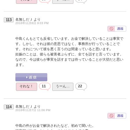
名無しだＪ
より
113
2016年11月6日 9:03 PM
中島くんもとても反省しています。お金で解決していることは事実で
す。しかし、それは彼の意思ではなく、事務所が行っていることで
す。それについて彼を悪く言うのは間違っていると思います｡
妊娠のことは、彼らも被害者ぶらずに、全てを話すと言っています。
なので、今は彼らが事実を話すまでは待っていることが大切だと思い
ます。
それな！
11
うーん…
22
名無しだＪ
より
114
2016年11月7日 11:06 PM
中島の件がお金で解決されたなど、初めて聞いた。