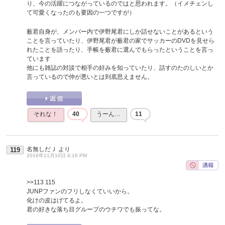
り、今の活躍につながっているのではと思われます。（イメチェンし
て可愛くなったのも要因の一つですが）
薮君自身が、メンバー内で伊野尾君にしか話せないことがあるという
ことを言っていたり、伊野尾君が薮君の家でサッカーのDVDを見せら
れたことを語ったり、手帳を薮君に選んでもらったということを言っ
ています
他にも雑誌の対談で相手の好みを知っていたり、話すのたのしいとか
言っているので仲が悪いとは到底思えません。
それな！
40
うーん…
11
名無しだＪ
より
119
2016年11月10日 4:16 PM
>>113
115
JUNPファンのフリしなくていいから。
化けの皮はげてるよ。
君の好きな落ち目グループのウチワでも振ってな。