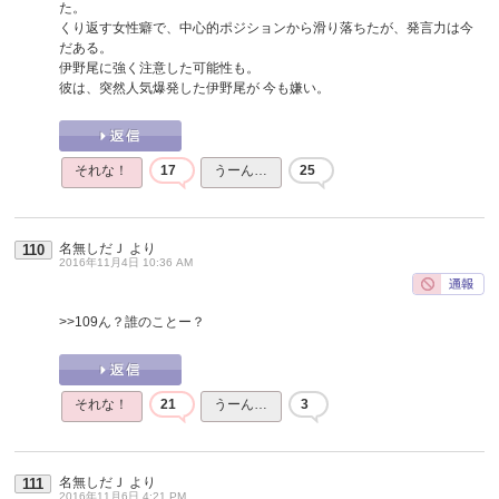
た。
くり返す女性癖で、中心的ポジションから滑り落ちたが、発言力は今
だある。
伊野尾に強く注意した可能性も。
彼は、突然人気爆発した伊野尾が 今も嫌い。
それな！
17
うーん…
25
名無しだＪ
より
110
2016年11月4日 10:36 AM
>>109
ん？誰のことー？
それな！
21
うーん…
3
名無しだＪ
より
111
2016年11月6日 4:21 PM