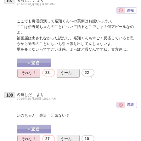
名無しだＪ
より
107
2016年10月19日 9:02 PM
ここでも痴漢痴漢って裕翔くんへの罵倒はお腹いっぱい。
ここは伊野尾ちゃんのことについて語るとこでしょ？何アピールなの
よ。
被害届は出されなかった訳だし、裕翔くんもすごく反省していると思
うから過去のこといちいち引っ張り出してんじゃないよ。
場を弁えないってすごい迷惑。よっぽど暇なんですね。貴方達は。
それな！
23
うーん…
22
名無しだＪ
より
108
2016年10月29日 10:14 AM
いのちゃん 最近 元気ない？
それな！
27
うーん…
10