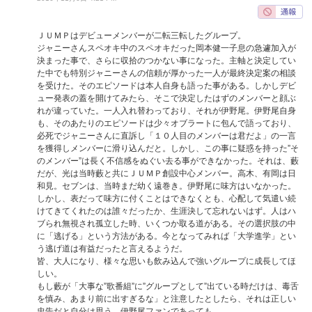
ＪＵＭＰはデビューメンバーが二転三転したグループ。
ジャニーさんスペオキ中のスペオキだった岡本健一子息の急遽加入が
決まった事で、さらに収拾のつかない事になった。主軸と決定してい
た中でも特別ジャニーさんの信頼が厚かった一人が最終決定案の相談
を受けた。そのエピソードは本人自身も語った事がある。しかしデビ
ュー発表の蓋を開けてみたら、そこで決定したはずのメンバーと顔ぶ
れが違っていた。一人入れ替わっており、それが伊野尾。伊野尾自身
も、そのあたりのエピソードは少々オブラートに包んで語っており、
必死でジャニーさんに直訴し「１０人目のメンバーは君だよ」の一言
を獲得しメンバーに滑り込んだと。しかし、この事に疑惑を持った”そ
のメンバー”は長く不信感をぬぐい去る事ができなかった。それは、藪
だが、光は当時藪と共にＪＵＭＰ創設中心メンバー。高木、有岡は日
和見。セブンは、当時まだ幼く遠巻き。伊野尾に味方はいなかった。
しかし、表だって味方に付くことはできなくとも、心配して気遣い続
けてきてくれたのは誰々だったか、生涯決して忘れないはず。人はハ
ブられ無視され孤立した時、いくつか取る道がある。その選択肢の中
に「逃げる」という方法がある。今となってみれば「大学進学」とい
う逃げ道は有益だったと言えるようだ。
皆、大人になり、様々な思いも飲み込んで強いグループに成長してほ
しい。
もし藪が「大事な”歌番組”に”グループとして”出ている時だけは、毒舌
を慎み、あまり前に出すぎるな」と注意したとしたら、それは正しい
忠告だと自分は思う。伊野尾ファンであっても。