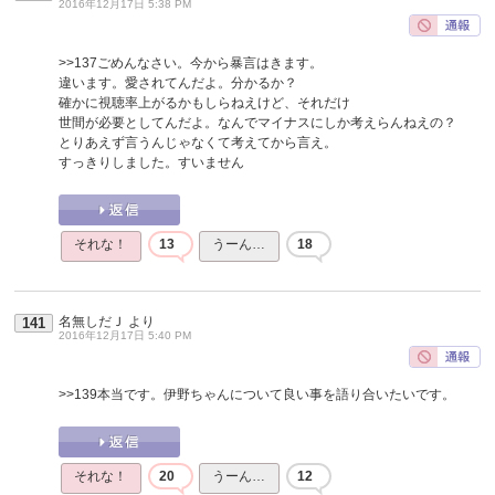
2016年12月17日 5:38 PM
>>137
ごめんなさい。今から暴言はきます。
違います。愛されてんだよ。分かるか？
確かに視聴率上がるかもしらねえけど、それだけ
世間が必要としてんだよ。なんでマイナスにしか考えらんねえの？
とりあえず言うんじゃなくて考えてから言え。
すっきりしました。すいません
それな！
13
うーん…
18
名無しだＪ
より
141
2016年12月17日 5:40 PM
>>139
本当です。伊野ちゃんについて良い事を語り合いたいです。
それな！
20
うーん…
12