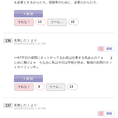
を必要とするからだろ。視聴率のために、必要だからだろ。
それな！
13
うーん…
15
名無しだＪ
より
136
2016年12月10日 1:41 PM
>>67
平日の昼間にネットやってるお前は仕事する気あんの？ｗ ま
じめに働けよｗ ちなみに私は今日は学校が休み。勉強の合間のネッ
トサーフィン中←
それな！
8
うーん…
13
名無しだＪ
より
137
2016年12月10日 1:45 PM