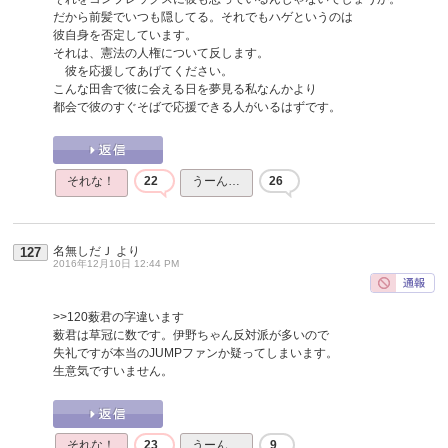
だから前髪でいつも隠してる。それでもハゲというのは
彼自身を否定しています。
それは、憲法の人権について反します。
彼を応援してあげてください。
こんな田舎で彼に会える日を夢見る私なんかより
都会で彼のすぐそばで応援できる人がいるはずです。
それな！
22
うーん…
26
名無しだＪ
より
127
2016年12月10日 12:44 PM
>>120
薮君の字違います
薮君は草冠に数です。伊野ちゃん反対派が多いので
失礼ですが本当のJUMPファンか疑ってしまいます。
生意気ですいません。
それな！
23
うーん…
9