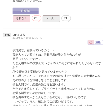
暴言はいてすいません。
それな！
25
うーん…
33
Luna
より
126
2016年12月10日 12:39 PM
伊野尾君、頑張っているのに・・
芸能人って大変ですね。伊野尾君が誰と付き合おうが
勝手じゃないですか？
たとえ相手がAV女優だろうがその人の何かに惹かれたんじゃないです
か？
AV女優自体を変態だと思っていませんか？
もし思っていたら、それはドラマの役を演じた俳優さんや女優さんが
その役のような性格と思うことと同じです。
彼も人間です。恋愛の受け方も違います。
ただでさえ忙しくて、プライベートも赤裸々になってしまう彼に
恋愛も制限するのはおかしいです。
彼を侮辱する人がこんなにいるのなら、一種のいじめです。
ハゲっていう人、彼はおでこが広いだけです。
それをコンプレックスに彼も思っているんじゃないでしょうか。