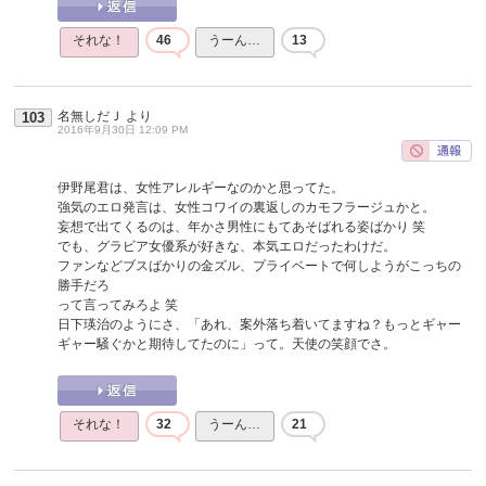
それな！
46
うーん…
13
名無しだＪ
より
103
2016年9月30日 12:09 PM
伊野尾君は、女性アレルギーなのかと思ってた。
強気のエロ発言は、女性コワイの裏返しのカモフラージュかと。
妄想で出てくるのは、年かさ男性にもてあそばれる姿ばかり 笑
でも、グラビア女優系が好きな、本気エロだったわけだ。
ファンなどブスばかりの金ズル、プライベートで何しようがこっちの
勝手だろ
って言ってみろよ 笑
日下瑛治のようにさ、「あれ、案外落ち着いてますね？もっとギャー
ギャー騒ぐかと期待してたのに」って。天使の笑顔でさ。
それな！
32
うーん…
21