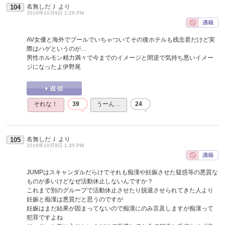
名無しだＪ
より
104
2016年10月9日 1:28 PM
AV女優と海外でプールでいちゃついてその後ホテルも残念君だけど実
際はハゲというのが…
男性ホルモン精力満々で今までのイメージと間逆で気持ち悪いイメー
ジになったよ伊野尾
それな！
39
うーん…
24
名無しだＪ
より
105
2016年10月9日 1:35 PM
JUMPはスキャンダルだらけでそれも痴漢や妊娠させた疑惑等の悪質な
ものが多いけどなぜ活動休止しないんですか？
これまで別のグループで活動休止させたり脱退させられてきた人より
妊娠と痴漢は悪質だと思うのですが
妊娠はまだ結果が固まってないので痴漢にのみ言及しますが痴漢って
犯罪ですよね