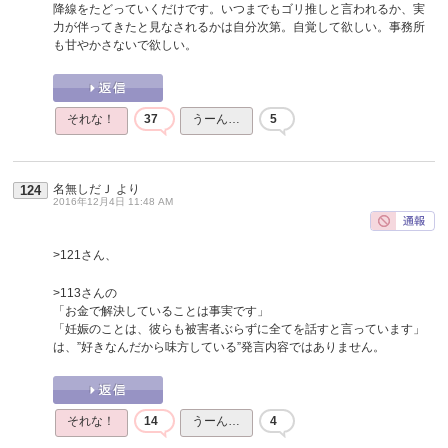
降線をたどっていくだけです。いつまでもゴリ推しと言われるか、実
力が伴ってきたと見なされるかは自分次第。自覚して欲しい。事務所
も甘やかさないで欲しい。
それな！
37
うーん…
5
名無しだＪ
より
124
2016年12月4日 11:48 AM
>121さん、
>113さんの
「お金で解決していることは事実です」
「妊娠のことは、彼らも被害者ぶらずに全てを話すと言っています」
は、”好きなんだから味方している”発言内容ではありません。
それな！
14
うーん…
4