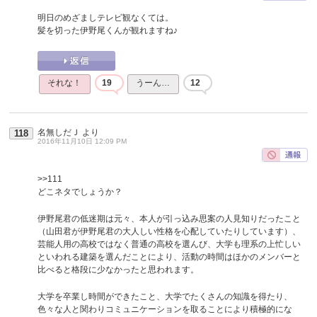
明日のめざましテレビ観なくては。
髪を切った伊野尾くんが観れますね♪
それな！
19
うーん…
12
名無しだＪ
より
118
2016年11月10日 12:09 PM
>>111
どこネタでしょうか？
伊野尾君の低迷期は元々、本人が引っ込み思案の人見知りだったこと
（山田君が伊野尾君の大人しい性格を心配していたりしています）、
芸能人用の高校ではなく普通の高校を選んび、大学も理系の上忙しい
といわれる建築を選んだことにより、活動の時間はほかのメンバーと
比べると格段に少なかったと思われます。
大学を卒業し時間ができたこと、大学でたくさんの知識を得たり、
色々な人と関わりコミュニケーションを取ることにより積極的にな