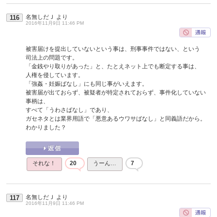
名無しだＪ
より
116
2016年11月9日 11:46 PM
被害届けを提出していないという事は、刑事事件ではない、という
司法上の問題です。
「金銭やり取りがあった」と、たとえネット上でも断定する事は、
人権を侵しています。
「強姦・妊娠ばなし」にも同じ事がいえます。
被害届が出ておらず、被疑者が特定されておらず、事件化していない
事柄は、
すべて「うわさばなし」であり、
ガセネタとは業界用語で「悪意あるウワサばなし」と同義語だから。
わかりました？
それな！
20
うーん…
7
名無しだＪ
より
117
2016年11月9日 11:46 PM