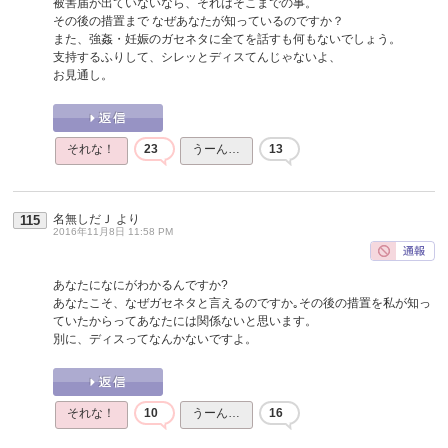
被害届が出ていないなら、それはそこまでの事。
その後の措置まで なぜあなたが知っているのですか？
また、強姦・妊娠のガセネタに全てを話すも何もないでしょう。
支持するふりして、シレッとディスてんじゃないよ、
お見通し。
それな！
23
うーん…
13
名無しだＪ
より
115
2016年11月8日 11:58 PM
あなたになにがわかるんですか?
あなたこそ、なぜガセネタと言えるのですか｡その後の措置を私が知っ
ていたからってあなたには関係ないと思います。
別に、ディスってなんかないですよ。
それな！
10
うーん…
16