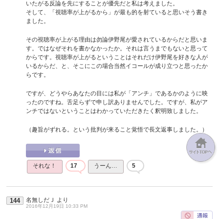
いたがる反論を先にすることが優先だと私は考えました。
そして、「視聴率が上がるから」が最も的を射ていると思いそう書き
ました。
その視聴率が上がる理由は勿論伊野尾が愛されているからだと思いま
す。ではなぜそれを書かなかったか。それは言うまでもないと思って
からです。視聴率が上がるということはそれだけ伊野尾を好きな人が
いるからだ、と、そこにこの場合当然イコールが成り立つと思ったか
らです。
ですが、どうやらあなたの目には私が「アンチ」であるかのように映
ったのですね。舌足らずで申し訳ありませんでした。ですが、私がア
ンチではないということはわかっていただきたく釈明致しました。
（趣旨がずれる。という批判が来ること覚悟で長文返事しました。）
それな！
17
うーん…
5
名無しだＪ
より
144
2016年12月19日 10:33 PM