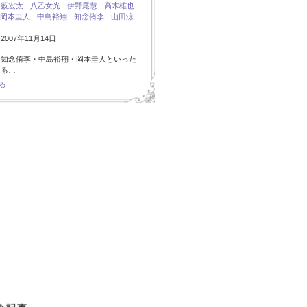
：
薮宏太
八乙女光
伊野尾慧
高木雄也
岡本圭人
中島裕翔
知念侑李
山田涼
007年11月14日
・知念侑李・中島裕翔・岡本圭人といった
ある…
る