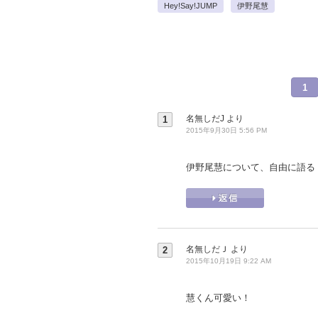
Hey!Say!JUMP
伊野尾慧
1
名無しだJ
より
1
2015年9月30日 5:56 PM
伊野尾慧について、自由に語る
名無しだＪ
より
2
2015年10月19日 9:22 AM
慧くん可愛い！