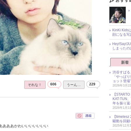
KinKi K
顔になる写
Hey!Sa
しまったの
新着
渋谷すばる
「やっぱり
ョット登場
606
229
それな！
うーん…
2026年3月2
【START
KAT-TU
年を振り返
2026年1月1
【timel
騒動を回顧
2025年12月
ああああかわいいいいいいい