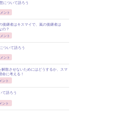
慧について語ろう
メント
Pの後継者はキスマイで、嵐の後継者は
Pなの？
メント
について語ろう
メント
Pを解散させないためにはどうするか、スマ
懸命に考える！
メント
いて語ろう
メント