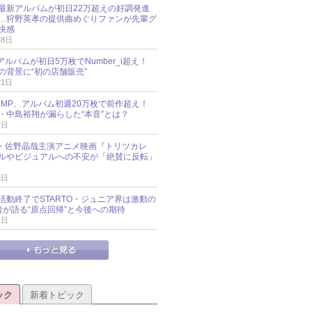
最新アルバムが初日22万超えの好調発進
…狩野英孝の提供曲めぐりファンが先輩グ
快感
28日
新アルバムが初日5万枚でNumber_i超え！
の背景に“初の店舗販売”
21日
y!JUMP、アルバム初週20万枚で前作超え！
・中島裕翔が漏らした“本音”とは？
7日
oup・佐野晶哉主演アニメ映画『トリツカレ
ルやビジュアルへの不安が「絶賛に反転」
3日
活動終了でSTARTO・ジュニア界は激動の
識者が語る“原点回帰”と今後への期待
1日
ック
新着トピック