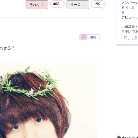
メンバー
408
190
それな！
うーん…
有岡大貴
介
デビュー：2
山田涼介
年少組で
詳しく見
出せる？