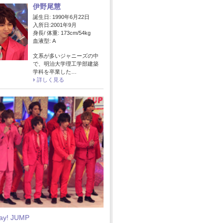
伊野尾慧
誕生日: 1990年6月22日
入所日:2001年9月
身長/ 体重: 173cm/54kg
血液型: A
文系が多いジャニーズの中
で、明治大学理工学部建築
学科を卒業した…
詳しく見る
Say! JUMP