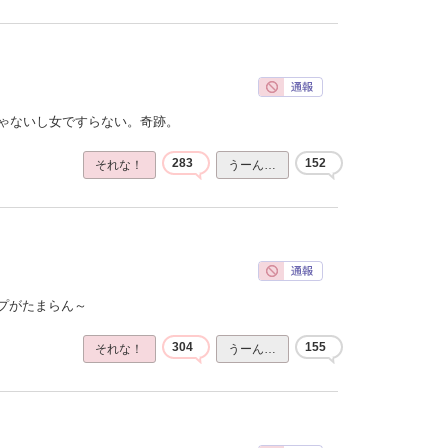
じゃないし女ですらない。奇跡。
283
152
それな！
うーん…
プがたまらん～
304
155
それな！
うーん…