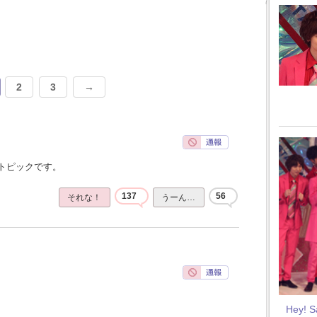
2
3
→
トピックです。
137
56
それな！
うーん…
Hey! 