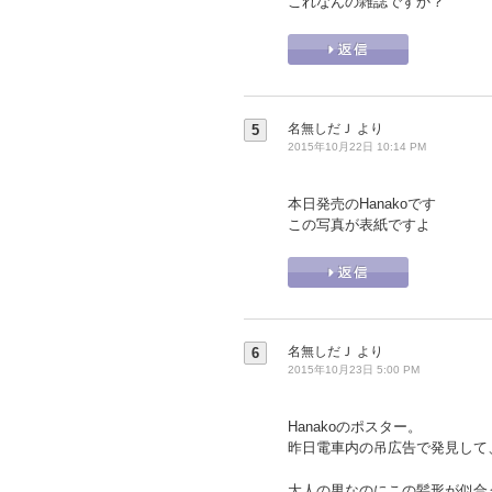
これなんの雑誌ですか？
名無しだＪ
より
5
2015年10月22日 10:14 PM
本日発売のHanakoです
この写真が表紙ですよ
名無しだＪ
より
6
2015年10月23日 5:00 PM
Hanakoのポスター。
昨日電車内の吊広告で発見して
大人の男なのにこの髪形が似合