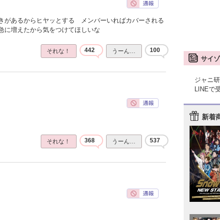
きがあるからヒヤッとする メンバーいればカバーされる
急に増えたから気をつけてほしいな
442
100
それな！
うーん…
サイゾ
ジャニ研
LINE
新着
368
537
それな！
うーん…