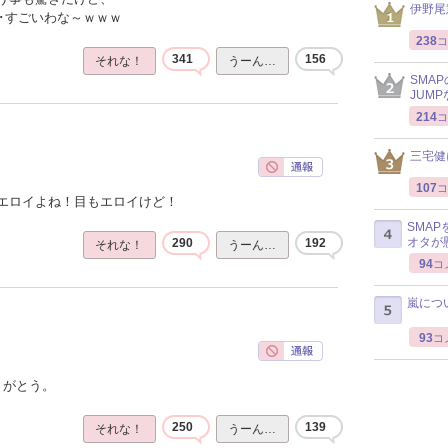
伊野尾
･･すごいわな～ｗｗｗ
238
コ
341
156
それな！
うーん…
SMA
JUM
214
コ
三宅健
107
コ
エロイよね！目もエロイけど！
SMA
オタが
290
192
それな！
うーん…
94
コ
嵐につ
93
コ
りがとう。
250
139
それな！
うーん…