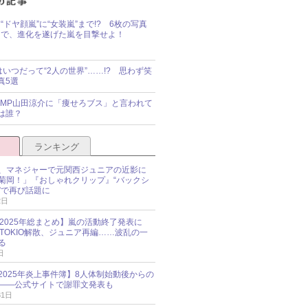
“ドヤ顔嵐”に“女装嵐”まで!? 6枚の写真
で、進化を遂げた嵐を目撃せよ！
idsはいつだって“2人の世界”……!? 思わず笑
真5選
y!JUMP山田涼介に「痩せろブス」と言われて
は誰？
ランキング
、マネジャーで元関西ジュニアの近影に
菊岡！」『おしゃれクリップ』“バックシ
”で再び話題に
2日
O 2025年総まとめ】嵐の活動終了発表に
N、TOKIO解散、ジュニア再編……波乱の一
る
日
esz 2025年炎上事件簿】8人体制始動後からの
――公式サイトで謝罪文発表も
31日