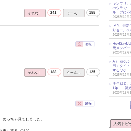
キンプリ、
のウラで…
ループに不
241
155
それな！
うーん…
2025年12月
IMP.、最
好セールス
2025年12月
Hey!Sa
元メンバー
2025年12月
Aぇ! gr
男』タイト
するワケ
188
125
それな！
うーん…
2025年12月
少年忍者、
1年 ── 
2025年12月
、めっちゃ見てしまった。
人気トピ
う事も驚きだけど、