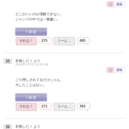
どこがいいのか理解できない。
ジャンプの中では一番嫌い。
それな！
275
うーん…
485
名無しだＪ
より
25
2016年1月7日 11:50 AM
ごり押しされてるだけじゃん。
大したことはない。
それな！
271
うーん…
393
名無しだＪ
より
26