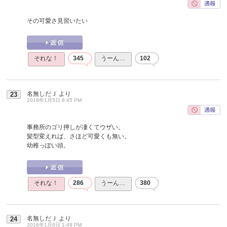
その可愛さ見習いたい
それな！
345
うーん…
102
名無しだＪ
より
23
2016年1月5日 8:45 PM
事務所のゴリ押しが凄くてウザい。
髪型変えれば、さほど可愛くも無い。
幼稚っぽい頭。
それな！
286
うーん…
380
名無しだＪ
より
24
2016年1月6日 1:49 PM