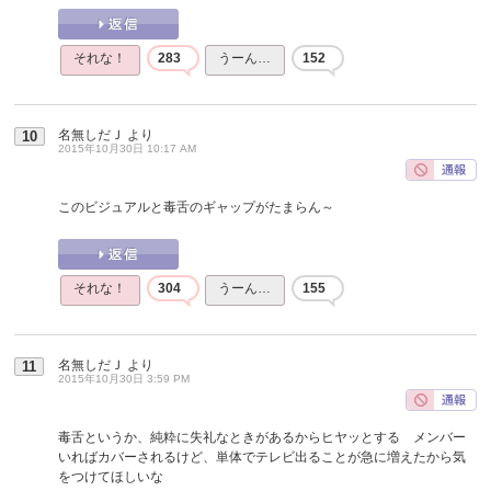
それな！
283
うーん…
152
名無しだＪ
より
10
2015年10月30日 10:17 AM
このビジュアルと毒舌のギャップがたまらん～
それな！
304
うーん…
155
名無しだＪ
より
11
2015年10月30日 3:59 PM
毒舌というか、純粋に失礼なときがあるからヒヤッとする メンバー
いればカバーされるけど、単体でテレビ出ることが急に増えたから気
をつけてほしいな