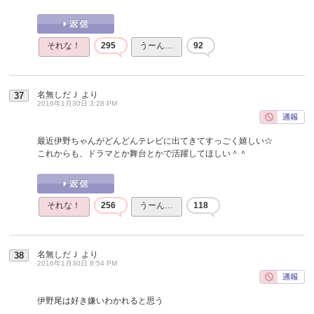
それな！
295
うーん…
92
名無しだＪ
より
37
2016年1月30日 3:28 PM
最近伊野ちゃんがどんどんテレビに出てきてすっごく嬉しい☆
これからも、ドラマとか舞台とかで活躍してほしい＾＾
それな！
256
うーん…
118
名無しだＪ
より
38
2016年1月30日 8:54 PM
伊野尾は好き嫌いわかれると思う