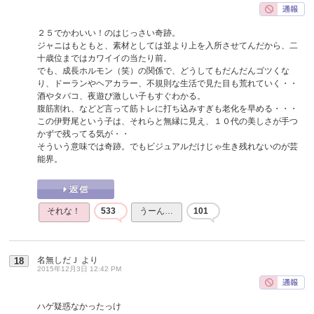
２５でかわいい！のはじっさい奇跡。
ジャニはもともと、素材としては並より上を入所させてんだから、二
十歳位まではカワイイの当たり前。
でも、成長ホルモン（笑）の関係で、どうしてもだんだんゴツくな
り、ドーランやヘアカラー、不規則な生活で見た目も荒れていく・・
酒やタバコ、夜遊び激しい子もすぐわかる。
腹筋割れ、などど言って筋トレに打ち込みすぎも老化を早める・・・
この伊野尾という子は、それらと無縁に見え、１０代の美しさが手つ
かずで残ってる気が・・
そういう意味では奇跡。でもビジュアルだけじゃ生き残れないのが芸
能界。
それな！
533
うーん…
101
名無しだＪ
より
18
2015年12月3日 12:42 PM
ハゲ疑惑なかったっけ