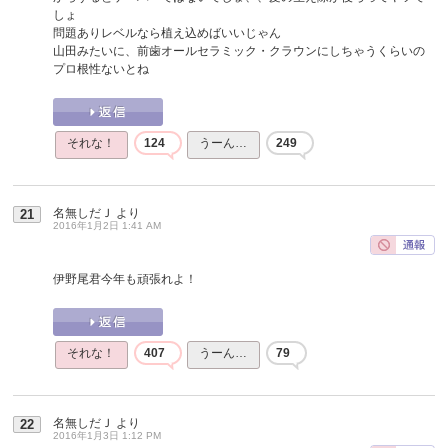
しょ
問題ありレベルなら植え込めばいいじゃん
山田みたいに、前歯オールセラミック・クラウンにしちゃうくらいの
プロ根性ないとね
それな！
124
うーん…
249
名無しだＪ
より
21
2016年1月2日 1:41 AM
伊野尾君今年も頑張れよ！
それな！
407
うーん…
79
名無しだＪ
より
22
2016年1月3日 1:12 PM