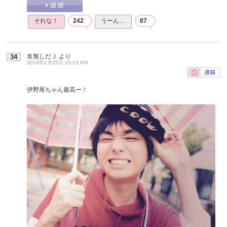
それな！
242
うーん…
87
名無しだＪ
より
34
2016年1月25日 10:15 PM
伊野尾ちゃん最高ー！