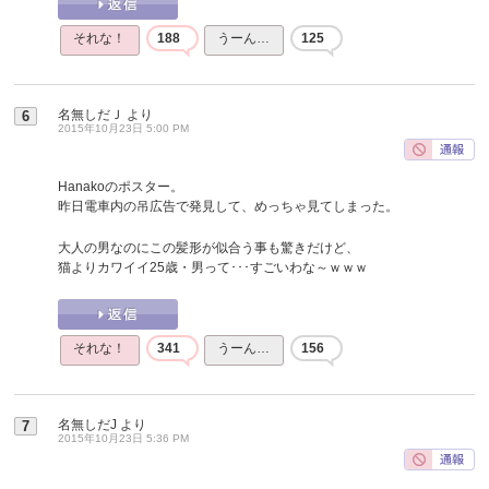
それな！
188
うーん…
125
名無しだＪ
より
6
2015年10月23日 5:00 PM
Hanakoのポスター。
昨日電車内の吊広告で発見して、めっちゃ見てしまった。
大人の男なのにこの髪形が似合う事も驚きだけど、
猫よりカワイイ25歳・男って･･･すごいわな～ｗｗｗ
それな！
341
うーん…
156
名無しだJ
より
7
2015年10月23日 5:36 PM