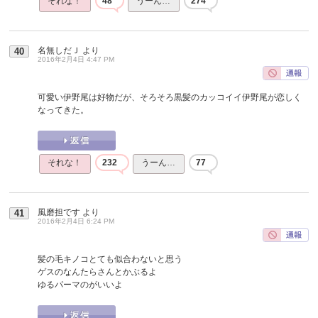
それな！
48
うーん…
274
名無しだＪ
より
40
2016年2月4日 4:47 PM
可愛い伊野尾は好物だが、そろそろ黒髪のカッコイイ伊野尾が恋しく
なってきた。
それな！
232
うーん…
77
風磨担です
より
41
2016年2月4日 6:24 PM
髪の毛キノコとても似合わないと思う
ゲスのなんたらさんとかぶるよ
ゆるパーマのがいいよ