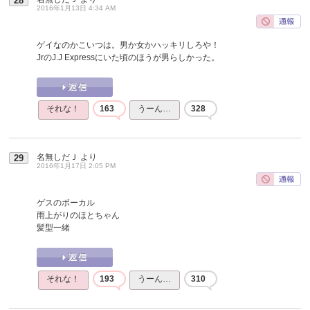
28
2016年1月13日 4:34 AM
ゲイなのかこいつは。男か女かハッキリしろや！
JrのJ.J Expressにいた頃のほうが男らしかった。
それな！
163
うーん…
328
名無しだＪ
より
29
2016年1月17日 2:05 PM
ゲスのボーカル
雨上がりのほとちゃん
髪型一緒
それな！
193
うーん…
310