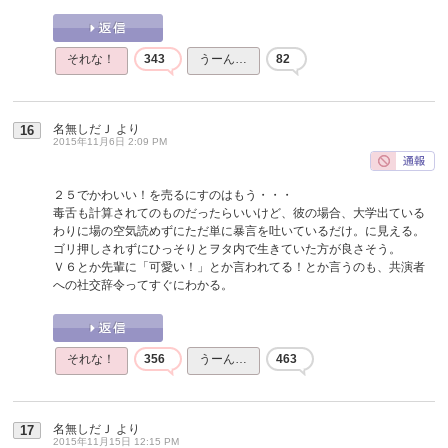
それな！
343
うーん…
82
名無しだＪ
より
16
2015年11月6日 2:09 PM
２５でかわいい！を売るにすのはもう・・・
毒舌も計算されてのものだったらいいけど、彼の場合、大学出ている
わりに場の空気読めずにただ単に暴言を吐いているだけ。に見える。
ゴリ押しされずにひっそりとヲタ内で生きていた方が良さそう。
Ｖ６とか先輩に「可愛い！」とか言われてる！とか言うのも、共演者
への社交辞令ってすぐにわかる。
それな！
356
うーん…
463
名無しだＪ
より
17
2015年11月15日 12:15 PM