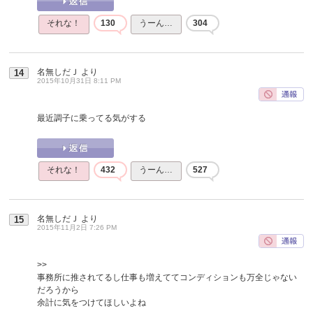
それな！
130
うーん…
304
名無しだＪ
より
14
2015年10月31日 8:11 PM
最近調子に乗ってる気がする
それな！
432
うーん…
527
名無しだＪ
より
15
2015年11月2日 7:26 PM
>>
事務所に推されてるし仕事も増えててコンディションも万全じゃない
だろうから
余計に気をつけてほしいよね