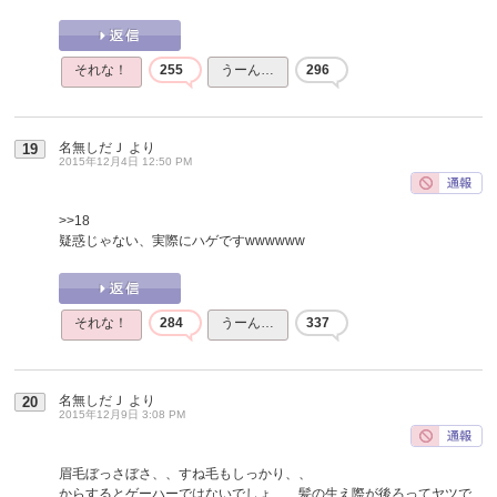
それな！
255
うーん…
296
名無しだＪ
より
19
2015年12月4日 12:50 PM
>>18
疑惑じゃない、実際にハゲですwwwwww
それな！
284
うーん…
337
名無しだＪ
より
20
2015年12月9日 3:08 PM
眉毛ぼっさぼさ、、すね毛もしっかり、、
からするとゲーハーではないでしょ、、髪の生え際が後ろってヤツで