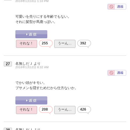
2016年1月10日 1:10 PM
可愛いを売りにする年齢でもない。
それに髪型が馬鹿っぽい。
それな！
255
うーん…
392
名無しだＪ
より
27
2016年1月12日 8:32 AM
でかい頭がキモい。
ブサメンを隠すためだから仕方ないか。
それな！
208
うーん…
426
名無しだＪ
より