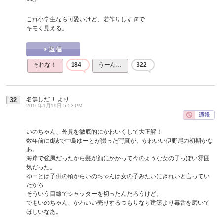
>>3
これ小学生なら可愛いけど、若作りしすぎで
キモく見える。
それな！
184
うーん…
322
名無しだＪ
より
32
2016年1月19日 5:53 PM
いのちゃん、外見を徹底的にかわいくして大正解！
数年前にd誌で中島ゆーとが撮った写真が、かわいい伊野尾の初期かな
あ。
海岸で強風だったから髪が顔にかかって今のような女の子っぽい雰囲
気だった。
ゆーとは子供の頃からいのちゃんは女の子みたいにきれいと言ってい
たから
そういう目線でシャッターを切ったんだろうけど。
でもいのちゃん、かわいい売りするつもりなら建築より毒舌を磨いて
ほしいなあ。