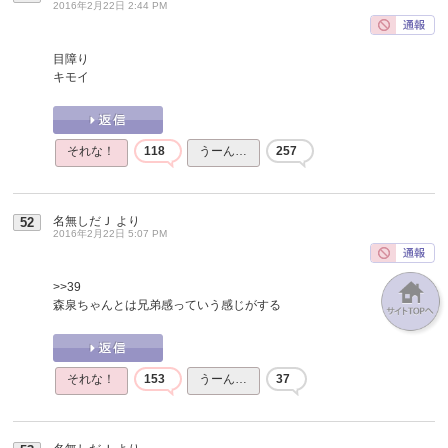
2016年2月22日 2:44 PM
目障り
キモイ
それな！
118
うーん…
257
名無しだＪ
より
52
2016年2月22日 5:07 PM
>>39
森泉ちゃんとは兄弟感っていう感じがする
それな！
153
うーん…
37