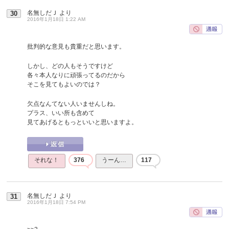
名無しだＪ
より
30
2016年1月18日 1:22 AM
批判的な意見も貴重だと思います。
しかし、どの人もそうですけど
各々本人なりに頑張ってるのだから
そこを見てもよいのでは？
欠点なんてない人いませんしね。
プラス、いい所も含めて
見てあげるともっといいと思いますよ。
それな！
376
うーん…
117
名無しだＪ
より
31
2016年1月18日 7:54 PM