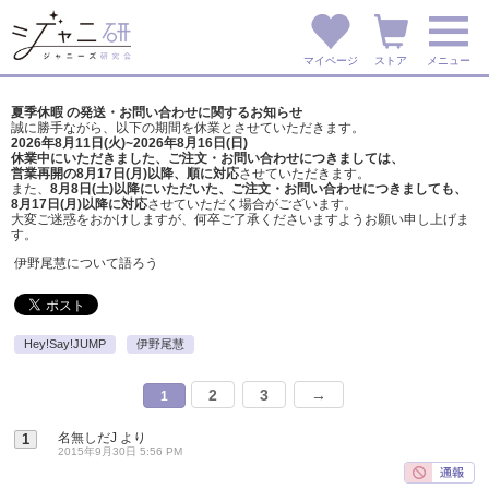
マイページ
ストア
メニュー
夏季休暇 の発送・お問い合わせに関するお知らせ
誠に勝手ながら、以下の期間を休業とさせていただきます。
2026年8月11日(火)~2026年8月16日(日)
休業中にいただきました、ご注文・お問い合わせにつきましては、
営業再開の8月17日(月)以降、順に対応
させていただきます。
また、
8月8日(土)以降にいただいた、ご注文・
お問い合わせにつきましても、
8月17日(月)以降に対応
させていただく場合がございます。
大変ご迷惑をおかけしますが、
何卒ご了承くださいますようお願い申し上げま
す。
伊野尾慧について語ろう
Hey!Say!JUMP
伊野尾慧
2
3
→
1
名無しだJ
より
1
2015年9月30日 5:56 PM