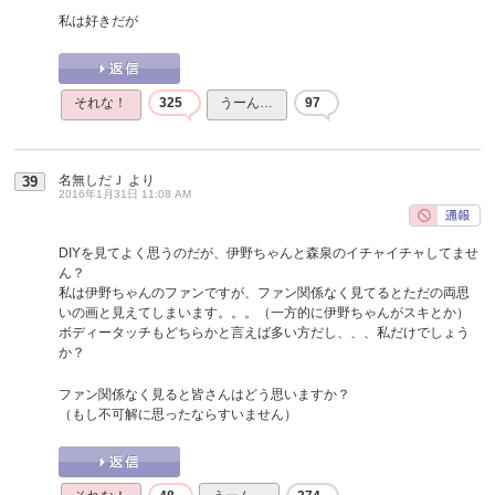
私は好きだが
それな！
325
うーん…
97
名無しだＪ
より
39
2016年1月31日 11:08 AM
DIYを見てよく思うのだが、伊野ちゃんと森泉のイチャイチャしてませ
ん？
私は伊野ちゃんのファンですが、ファン関係なく見てるとただの両思
いの画と見えてしまいます。。。（一方的に伊野ちゃんがスキとか）
ボディータッチもどちらかと言えば多い方だし、、、私だけでしょう
か？
ファン関係なく見ると皆さんはどう思いますか？
（もし不可解に思ったならすいません）