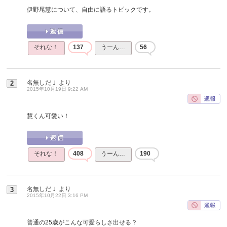
伊野尾慧について、自由に語るトピックです。
それな！
137
うーん…
56
名無しだＪ
より
2
2015年10月19日 9:22 AM
慧くん可愛い！
それな！
408
うーん…
190
名無しだＪ
より
3
2015年10月22日 3:16 PM
普通の25歳がこんな可愛らしさ出せる？