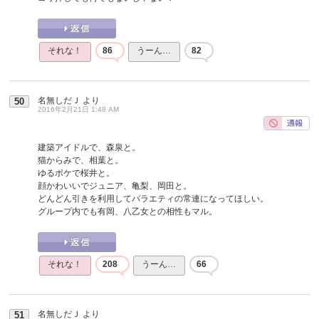
それな！
86
うーん…
82
名無しだＪ
より
50
2016年2月21日 1:48 AM
建築アイドルで、森泉と。
猫からみで、相葉と。
ゆるボケで桜井と。
顔かわいいでジュニア、亀梨、岡田と。
どんどん引きを利用してバラエティの常連になってほしい。
グループ内でも有岡、八乙女との相性もマル。
それな！
208
うーん…
66
名無しだＪ
より
51