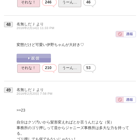
それな！
246
うーん…
46
名無しだＪ
より
48
2016年2月14日 11:33 PM
変態だけど可愛い伊野ちゃんが大好き♡
それな！
210
うーん…
53
名無しだＪ
より
49
2016年2月20日 7:58 PM
>>23
自分はクソ汚いから髪形変えればとか言うんだよな（笑）
事務所のゴリ押しって昔からジャニーズ事務所は多大な力を持って
る。
ゴリ押しでも何でもないじゃない！