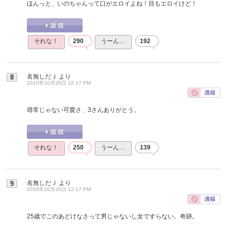
ほんっと、いのちゃんって口がエロイよね！目もエロイけど！
それな！
290
うーん…
192
名無しだＪ
より
8
2015年10月26日 12:17 PM
尋常じゃない可愛さ、3さんありがとう。
それな！
250
うーん…
139
名無しだＪ
より
9
2015年10月26日 12:17 PM
25歳でこのあどけなさって男じゃないし女ですらない。奇跡。