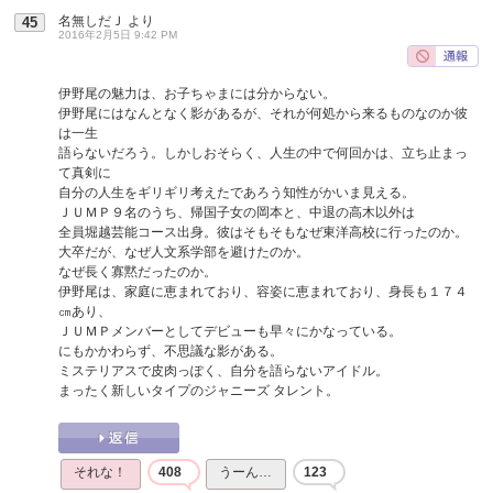
名無しだＪ
より
45
2016年2月5日 9:42 PM
伊野尾の魅力は、お子ちゃまには分からない。
伊野尾にはなんとなく影があるが、それが何処から来るものなのか彼
は一生
語らないだろう。しかしおそらく、人生の中で何回かは、立ち止まっ
て真剣に
自分の人生をギリギリ考えたであろう知性がかいま見える。
ＪＵＭＰ９名のうち、帰国子女の岡本と、中退の高木以外は
全員堀越芸能コース出身。彼はそもそもなぜ東洋高校に行ったのか。
大卒だが、なぜ人文系学部を避けたのか。
なぜ長く寡黙だったのか。
伊野尾は、家庭に恵まれており、容姿に恵まれており、身長も１７４
㎝あり、
ＪＵＭＰメンバーとしてデビューも早々にかなっている。
にもかかわらず、不思議な影がある。
ミステリアスで皮肉っぽく、自分を語らないアイドル。
まったく新しいタイプのジャニーズ タレント。
それな！
408
うーん…
123