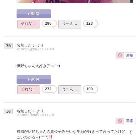
それな！
280
うーん…
123
名無しだＪ
より
35
2016年1月25日 11:27 PM
伊野ちゃん大好き(*´ω｀*)
それな！
272
うーん…
109
名無しだＪ
より
36
2016年1月26日 10:41 PM
有岡が伊野ちゃんの貴公子みたいな笑顔が好きって言ってたけど、す
ごいわかる～(*^^*)