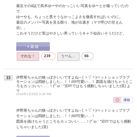
最近そのd誌で髙木ゆーやのかっこいい写真をゆーとが撮っていたの
で、
ゆーやも、ちょっと悪そうなかっこよさを徹底すればいいのに。
最近のメンバー写真を見る限り、地が出過ぎ（ママ呼びの甘えん
坊）。
こわそうだけど実はやさしい男っていうキャラ似合いそうだけど。
それな！
239
うーん…
66
伊野尾ちゃんの猫っぽさいいですよね～( 〃▽〃)ペットショップラブ
33
モーションは悶絶しました…！！//////可愛い…！ 図面を描けちゃうとこ
ろもカッコいい……！(*´ω｀*)DIYではもう感動しちゃいました(笑)
よ
り
2016年1月25日 6:36 PM
伊野尾ちゃんの猫っぽさいいですよね～( 〃▽〃)ペットショップラブ
モーションは悶絶しました…！！//////可愛い…！
図面を描けちゃうところもカッコいい……！(*´ω｀*)DIYではもう感動
しちゃいました(笑)