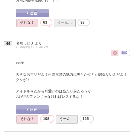
お前が気持ち悪いわ！！！
それな！
63
うーん…
98
名無しだＪ
より
44
2016年2月4日 8:46 PM
>>28
大きなお世話だよ！伊野尾君の魅力は男とか女とか関係ないんだよ！
クソが！
アイドル何だから可愛いのは当たり前だろうが！
JUMPのファンじゃなければレスするな！
それな！
108
うーん…
125