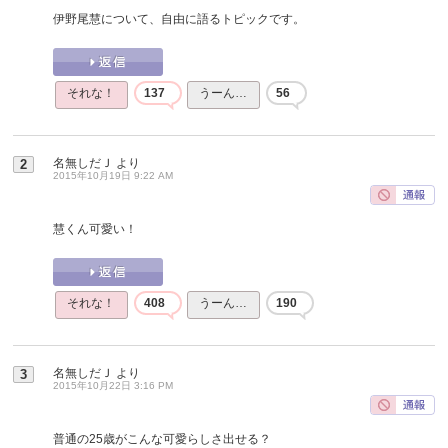
伊野尾慧について、自由に語るトピックです。
それな！
137
うーん…
56
名無しだＪ
より
2
2015年10月19日 9:22 AM
慧くん可愛い！
それな！
408
うーん…
190
名無しだＪ
より
3
2015年10月22日 3:16 PM
普通の25歳がこんな可愛らしさ出せる？