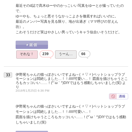
最近そのd誌で髙木ゆーやのかっこいい写真をゆーとが撮っていたの
で、
ゆーやも、ちょっと悪そうなかっこよさを徹底すればいいのに。
最近のメンバー写真を見る限り、地が出過ぎ（ママ呼びの甘えん
坊）。
こわそうだけど実はやさしい男っていうキャラ似合いそうだけど。
それな！
239
うーん…
66
伊野尾ちゃんの猫っぽさいいですよね～( 〃▽〃)ペットショップラブ
33
モーションは悶絶しました…！！//////可愛い…！ 図面を描けちゃうとこ
ろもカッコいい……！(*´ω｀*)DIYではもう感動しちゃいました(笑)
よ
り
2016年1月25日 6:36 PM
伊野尾ちゃんの猫っぽさいいですよね～( 〃▽〃)ペットショップラブ
モーションは悶絶しました…！！//////可愛い…！
図面を描けちゃうところもカッコいい……！(*´ω｀*)DIYではもう感動
しちゃいました(笑)