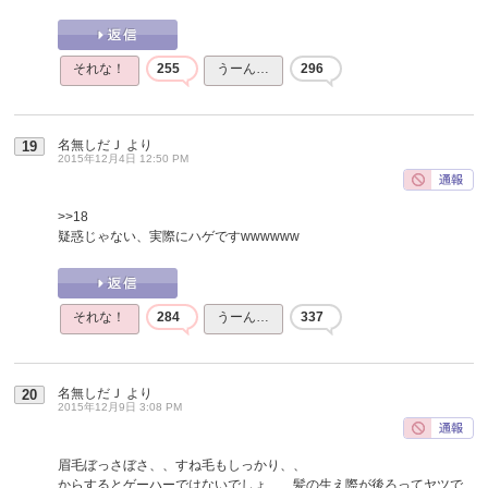
それな！
255
うーん…
296
名無しだＪ
より
19
2015年12月4日 12:50 PM
>>18
疑惑じゃない、実際にハゲですwwwwww
それな！
284
うーん…
337
名無しだＪ
より
20
2015年12月9日 3:08 PM
眉毛ぼっさぼさ、、すね毛もしっかり、、
からするとゲーハーではないでしょ、、髪の生え際が後ろってヤツで