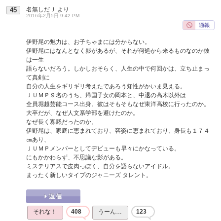
名無しだＪ
より
45
2016年2月5日 9:42 PM
伊野尾の魅力は、お子ちゃまには分からない。
伊野尾にはなんとなく影があるが、それが何処から来るものなのか彼
は一生
語らないだろう。しかしおそらく、人生の中で何回かは、立ち止まっ
て真剣に
自分の人生をギリギリ考えたであろう知性がかいま見える。
ＪＵＭＰ９名のうち、帰国子女の岡本と、中退の高木以外は
全員堀越芸能コース出身。彼はそもそもなぜ東洋高校に行ったのか。
大卒だが、なぜ人文系学部を避けたのか。
なぜ長く寡黙だったのか。
伊野尾は、家庭に恵まれており、容姿に恵まれており、身長も１７４
㎝あり、
ＪＵＭＰメンバーとしてデビューも早々にかなっている。
にもかかわらず、不思議な影がある。
ミステリアスで皮肉っぽく、自分を語らないアイドル。
まったく新しいタイプのジャニーズ タレント。
それな！
408
うーん…
123