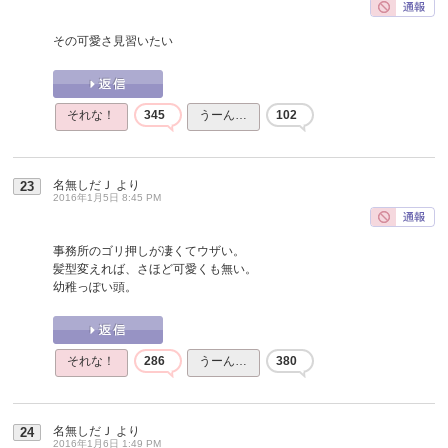
その可愛さ見習いたい
それな！
345
うーん…
102
名無しだＪ
より
23
2016年1月5日 8:45 PM
事務所のゴリ押しが凄くてウザい。
髪型変えれば、さほど可愛くも無い。
幼稚っぽい頭。
それな！
286
うーん…
380
名無しだＪ
より
24
2016年1月6日 1:49 PM