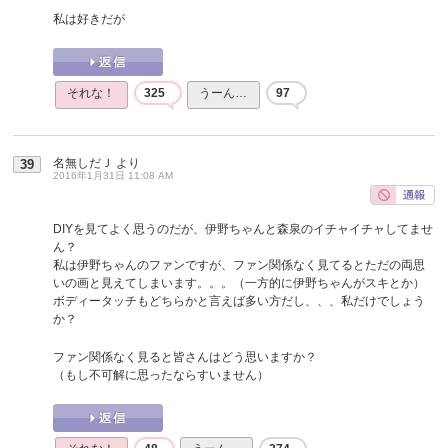
私は好きだが
それな！
325
うーん…
97
名無しだＪ
より
39
2016年1月31日 11:08 AM
DIYを見てよく思うのだが、伊野ちゃんと森泉のイチャイチャしてませ
ん？
私は伊野ちゃんのファンですが、ファン関係なく見てるとただの両思
いの画と見えてしまいます。。。（一方的に伊野ちゃんがスキとか）
ボディータッチもどちらかと言えば多い方だし、、、私だけでしょう
か？
ファン関係なく見ると皆さんはどう思いますか？
（もし不可解に思ったならすいません）