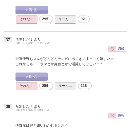
それな！
295
うーん…
92
名無しだＪ
より
37
2016年1月30日 3:28 PM
最近伊野ちゃんがどんどんテレビに出てきてすっごく嬉しい☆
これからも、ドラマとか舞台とかで活躍してほしい＾＾
それな！
256
うーん…
118
名無しだＪ
より
38
2016年1月30日 8:54 PM
伊野尾は好き嫌いわかれると思う