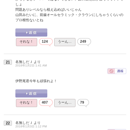
しょ
問題ありレベルなら植え込めばいいじゃん
山田みたいに、前歯オールセラミック・クラウンにしちゃうくらいの
プロ根性ないとね
それな！
124
うーん…
249
名無しだＪ
より
21
2016年1月2日 1:41 AM
伊野尾君今年も頑張れよ！
それな！
407
うーん…
79
名無しだＪ
より
22
2016年1月3日 1:12 PM