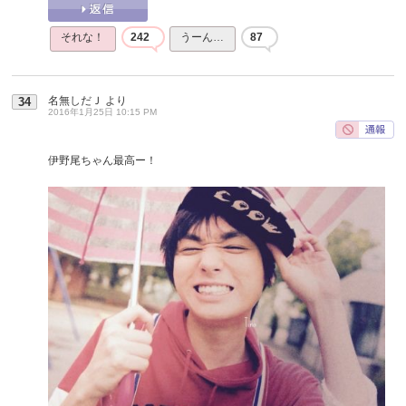
それな！
242
うーん…
87
名無しだＪ
より
34
2016年1月25日 10:15 PM
伊野尾ちゃん最高ー！