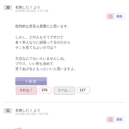
名無しだＪ
より
30
2016年1月18日 1:22 AM
批判的な意見も貴重だと思います。
しかし、どの人もそうですけど
各々本人なりに頑張ってるのだから
そこを見てもよいのでは？
欠点なんてない人いませんしね。
プラス、いい所も含めて
見てあげるともっといいと思いますよ。
それな！
376
うーん…
117
名無しだＪ
より
31
2016年1月18日 7:54 PM