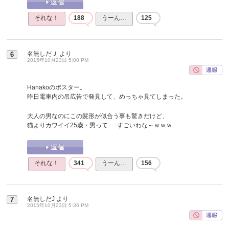
それな！
188
うーん…
125
名無しだＪ
より
6
2015年10月23日 5:00 PM
Hanakoのポスター。
昨日電車内の吊広告で発見して、めっちゃ見てしまった。
大人の男なのにこの髪形が似合う事も驚きだけど、
猫よりカワイイ25歳・男って･･･すごいわな～ｗｗｗ
それな！
341
うーん…
156
名無しだJ
より
7
2015年10月23日 5:36 PM