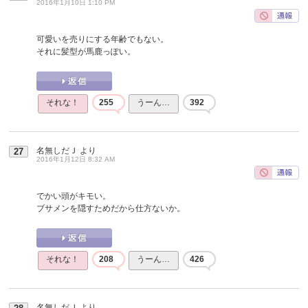
2016年1月10日 1:10 PM
可愛いを売りにする年齢でもない。
それに髪型が馬鹿っぽい。
それな！
255
うーん…
392
名無しだＪ
より
27
2016年1月12日 8:32 AM
でかい頭がキモい。
ブサメンを隠すためだから仕方ないか。
それな！
208
うーん…
426
名無しだＪ
より