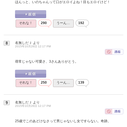
ほんっと、いのちゃんって口がエロイよね！目もエロイけど！
それな！
290
うーん…
192
名無しだＪ
より
8
2015年10月26日 12:17 PM
尋常じゃない可愛さ、3さんありがとう。
それな！
250
うーん…
139
名無しだＪ
より
9
2015年10月26日 12:17 PM
25歳でこのあどけなさって男じゃないし女ですらない。奇跡。