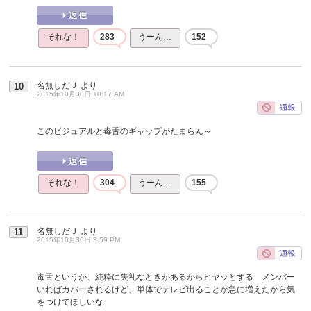
それな！
283
うーん…
152
名無しだＪ
より
10
2015年10月30日 10:17 AM
このビジュアルと毒舌のギャップがたまらん～
それな！
304
うーん…
155
名無しだＪ
より
11
2015年10月30日 3:59 PM
毒舌というか、純粋に失礼なときがあるからヒヤッとする メンバー
いればカバーされるけど、単体でテレビ出ることが急に増えたから気
をつけてほしいな